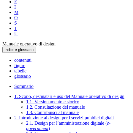
E
I
M
O
S
T
U
Manuale operativo di design
indici e glossario
contenuti
figure
tabelle
glossario
Sommario
1. Scopo, destinatari e uso del Manuale operativo di design
1.1. Versionamento e storico
1.2. Consultazione del manuale
1.3. Contribuisci al manuale
2. Introduzione al design per i servizi pubblici digitali
2.1. Design per l’amministrazione digitale (
e-
government
)