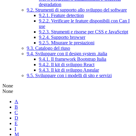
degradation
9.2. Strumenti di supporto allo sviluppo del software
9.2.1. Feature detection
9.2.2. Verificare le feature disponibili con Can I
use
9.2.3. Strumenti e risorse per CSS e JavaScript
9.2.4. Supporto browser
9.2.5. Misurare le prestazioni
9.3. Catalogo del riuso
9.4. Sviluppare con il design system .italia
9.4.1. Il framework Bootstrap Italia
9.4.2. Il kit di sviluppo React
9.4.3. Il kit di sviluppo Angular
9.5. Sviluppare con i modelli di sito e servizi
None
None
A
B
C
D
E
I
M