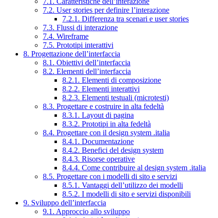
7.1. Caratteristiche dell’interazione
7.2. User stories per definire l’interazione
7.2.1. Differenza tra scenari e user stories
7.3. Flussi di interazione
7.4. Wireframe
7.5. Prototipi interattivi
8. Progettazione dell’interfaccia
8.1. Obiettivi dell’interfaccia
8.2. Elementi dell’interfaccia
8.2.1. Elementi di composizione
8.2.2. Elementi interattivi
8.2.3. Elementi testuali (microtesti)
8.3. Progettare e costruire in alta fedeltà
8.3.1. Layout di pagina
8.3.2. Prototipi in alta fedeltà
8.4. Progettare con il design system .italia
8.4.1. Documentazione
8.4.2. Benefici del design system
8.4.3. Risorse operative
8.4.4. Come contribuire al design system .italia
8.5. Progettare con i modelli di sito e servizi
8.5.1. Vantaggi dell’utilizzo dei modelli
8.5.2. I modelli di sito e servizi disponibili
9. Sviluppo dell’interfaccia
9.1. Approccio allo sviluppo