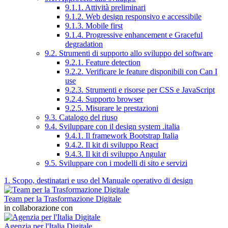
9.1.1. Attività preliminari
9.1.2. Web design responsivo e accessibile
9.1.3. Mobile first
9.1.4. Progressive enhancement e Graceful
degradation
9.2. Strumenti di supporto allo sviluppo del software
9.2.1. Feature detection
9.2.2. Verificare le feature disponibili con Can I
use
9.2.3. Strumenti e risorse per CSS e JavaScript
9.2.4. Supporto browser
9.2.5. Misurare le prestazioni
9.3. Catalogo del riuso
9.4. Sviluppare con il design system .italia
9.4.1. Il framework Bootstrap Italia
9.4.2. Il kit di sviluppo React
9.4.3. Il kit di sviluppo Angular
9.5. Sviluppare con i modelli di sito e servizi
1. Scopo, destinatari e uso del Manuale operativo di design
Team per la Trasformazione Digitale
in collaborazione con
Agenzia per l'Italia Digitale