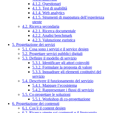
4.1.2. Questionari
4.1.3. Test di usabilità
4.1.4. Web analytics
4.1.5. Strumenti di mappatura dell’esperienza
utente
4.2. Ricerca secondaria
4.2.1. Ricerca documentale
4.2.2. Analisi benchmark
4.2.3. Valutazione euristica
5. Progettazione dei servizi
5.1. Cosa sono i servizi e il service design
5.2. Progettare servizi pubblici digitali
5.3. Definire il modello di servizio
5.3.1. Identificare gli attori coinvolti
5.3.2. Formulare la proposta di valore
5.3.3. Inquadrare gli elementi costitutivi del
servizio
5.4. Descrivere il funzionamento del servizio
5.4.1. Mappare l’ecosistema
5.4.2. Rappresentare i flussi di servizio
5.5. Co-progettare le soluzioni
5.5.1. Workshop di co-progettazione
6. Progettazione dei contenuti
6.1. Cos’è il content design
6.2. Ricerca utente sui contenuti e il linguaggio