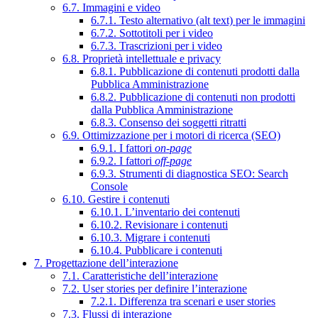
6.7. Immagini e video
6.7.1. Testo alternativo (alt text) per le immagini
6.7.2. Sottotitoli per i video
6.7.3. Trascrizioni per i video
6.8. Proprietà intellettuale e privacy
6.8.1. Pubblicazione di contenuti prodotti dalla
Pubblica Amministrazione
6.8.2. Pubblicazione di contenuti non prodotti
dalla Pubblica Amministrazione
6.8.3. Consenso dei soggetti ritratti
6.9. Ottimizzazione per i motori di ricerca (SEO)
6.9.1. I fattori
on-page
6.9.2. I fattori
off-page
6.9.3. Strumenti di diagnostica SEO: Search
Console
6.10. Gestire i contenuti
6.10.1. L’inventario dei contenuti
6.10.2. Revisionare i contenuti
6.10.3. Migrare i contenuti
6.10.4. Pubblicare i contenuti
7. Progettazione dell’interazione
7.1. Caratteristiche dell’interazione
7.2. User stories per definire l’interazione
7.2.1. Differenza tra scenari e user stories
7.3. Flussi di interazione