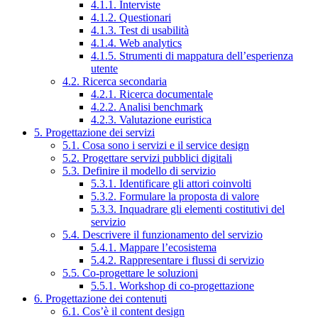
4.1.1. Interviste
4.1.2. Questionari
4.1.3. Test di usabilità
4.1.4. Web analytics
4.1.5. Strumenti di mappatura dell’esperienza
utente
4.2. Ricerca secondaria
4.2.1. Ricerca documentale
4.2.2. Analisi benchmark
4.2.3. Valutazione euristica
5. Progettazione dei servizi
5.1. Cosa sono i servizi e il service design
5.2. Progettare servizi pubblici digitali
5.3. Definire il modello di servizio
5.3.1. Identificare gli attori coinvolti
5.3.2. Formulare la proposta di valore
5.3.3. Inquadrare gli elementi costitutivi del
servizio
5.4. Descrivere il funzionamento del servizio
5.4.1. Mappare l’ecosistema
5.4.2. Rappresentare i flussi di servizio
5.5. Co-progettare le soluzioni
5.5.1. Workshop di co-progettazione
6. Progettazione dei contenuti
6.1. Cos’è il content design