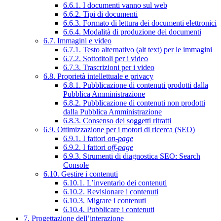
6.6.1. I documenti vanno sul web
6.6.2. Tipi di documenti
6.6.3. Formato di lettura dei documenti elettronici
6.6.4. Modalità di produzione dei documenti
6.7. Immagini e video
6.7.1. Testo alternativo (alt text) per le immagini
6.7.2. Sottotitoli per i video
6.7.3. Trascrizioni per i video
6.8. Proprietà intellettuale e privacy
6.8.1. Pubblicazione di contenuti prodotti dalla
Pubblica Amministrazione
6.8.2. Pubblicazione di contenuti non prodotti
dalla Pubblica Amministrazione
6.8.3. Consenso dei soggetti ritratti
6.9. Ottimizzazione per i motori di ricerca (SEO)
6.9.1. I fattori
on-page
6.9.2. I fattori
off-page
6.9.3. Strumenti di diagnostica SEO: Search
Console
6.10. Gestire i contenuti
6.10.1. L’inventario dei contenuti
6.10.2. Revisionare i contenuti
6.10.3. Migrare i contenuti
6.10.4. Pubblicare i contenuti
7. Progettazione dell’interazione