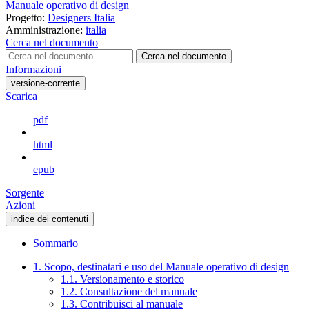
Manuale operativo di design
Progetto:
Designers Italia
Amministrazione:
italia
Cerca nel documento
Cerca nel documento
Informazioni
versione-corrente
Scarica
pdf
html
epub
Sorgente
Azioni
indice dei contenuti
Sommario
1. Scopo, destinatari e uso del Manuale operativo di design
1.1. Versionamento e storico
1.2. Consultazione del manuale
1.3. Contribuisci al manuale