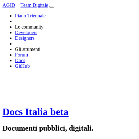
AGID
+
Team Digitale
Piano Triennale
Le community
Developers
Designers
Gli strumenti
Forum
Docs
GitHub
Docs Italia
beta
Documenti pubblici, digitali.