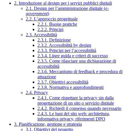
2. Introduzione al design per i servizi pubblici digitali
2.1. Design per l’amministrazione digitale (
e-
government
)
2.2. L’approccio progettuale
2.2.1. Buone pratiche
2.2.2. Principi
2.3. Accessibilità
2.3.1. Definizione
2.3.2. Accessibilità by design
2.3.3. Principi per l’accessibilità
2.3.4. Linee guida e criteri di successo
2.3.5. Come rilasciare una dichiarazione di
accessibilità
2.3.6. Meccanismo di feedback e procedura di
attuazione
2.3.7. Obiettivi accessibilità
2.3.8. Normativa e approfondimenti
2.4. Privacy
2.4.1. Come rispettare la privacy sin dalla
progettazione di un sito o servizio digitale
2.4.2. Richiedi il consenso quando necessario
2.4.3. Le basi del sito web: architettura,
informativa privacy, riferimenti DPO
3. Pianificazione, gestione e strategia
3.1. Obiettivi del progetto