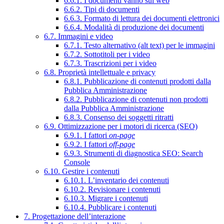
6.6.1. I documenti vanno sul web
6.6.2. Tipi di documenti
6.6.3. Formato di lettura dei documenti elettronici
6.6.4. Modalità di produzione dei documenti
6.7. Immagini e video
6.7.1. Testo alternativo (alt text) per le immagini
6.7.2. Sottotitoli per i video
6.7.3. Trascrizioni per i video
6.8. Proprietà intellettuale e privacy
6.8.1. Pubblicazione di contenuti prodotti dalla
Pubblica Amministrazione
6.8.2. Pubblicazione di contenuti non prodotti
dalla Pubblica Amministrazione
6.8.3. Consenso dei soggetti ritratti
6.9. Ottimizzazione per i motori di ricerca (SEO)
6.9.1. I fattori
on-page
6.9.2. I fattori
off-page
6.9.3. Strumenti di diagnostica SEO: Search
Console
6.10. Gestire i contenuti
6.10.1. L’inventario dei contenuti
6.10.2. Revisionare i contenuti
6.10.3. Migrare i contenuti
6.10.4. Pubblicare i contenuti
7. Progettazione dell’interazione