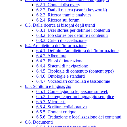
6.2.1. Content discovery
6.2.2. Dati di ricerca (search keywords)
6.2.3. Ricerca tramite analytics
6.2.4. Ricerca sui forum
6.3. Dalla ricerca ai bisogni degli utenti
6.3.1. User stories per definire i contenuti
6.3.2. Job stories per definire i contenuti
6.3.3. Criteri di accettazione
6.4. Architettura dell’informazione
6.4.1. Definire l’architettura dell’informazione
6.4.2. Alberatura
6.4.3. Flussi di interazione
6.4.4. Sistemi di navigazione
6.4.5. Tipologie di contenuto (content type)
6.4.6. Ontologie e standard
6.4.7. Vocabolari controllati e tassonomie
6.5. Scrittura e linguaggio
6.5.1. Come leggono le persone sul web
6.5.2. Le regole per un linguaggio semplice
6.5.3. Microtesti
6.5.4. Scrittura collaborativa
6.5.5. Content critique
6.5.6. Traduzione e localizzazione dei contenuti
6.6. Documenti