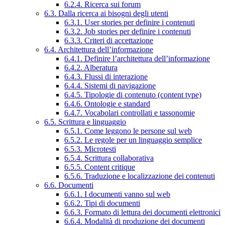
6.2.4. Ricerca sui forum
6.3. Dalla ricerca ai bisogni degli utenti
6.3.1. User stories per definire i contenuti
6.3.2. Job stories per definire i contenuti
6.3.3. Criteri di accettazione
6.4. Architettura dell’informazione
6.4.1. Definire l’architettura dell’informazione
6.4.2. Alberatura
6.4.3. Flussi di interazione
6.4.4. Sistemi di navigazione
6.4.5. Tipologie di contenuto (content type)
6.4.6. Ontologie e standard
6.4.7. Vocabolari controllati e tassonomie
6.5. Scrittura e linguaggio
6.5.1. Come leggono le persone sul web
6.5.2. Le regole per un linguaggio semplice
6.5.3. Microtesti
6.5.4. Scrittura collaborativa
6.5.5. Content critique
6.5.6. Traduzione e localizzazione dei contenuti
6.6. Documenti
6.6.1. I documenti vanno sul web
6.6.2. Tipi di documenti
6.6.3. Formato di lettura dei documenti elettronici
6.6.4. Modalità di produzione dei documenti