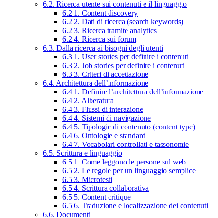
6.2. Ricerca utente sui contenuti e il linguaggio
6.2.1. Content discovery
6.2.2. Dati di ricerca (search keywords)
6.2.3. Ricerca tramite analytics
6.2.4. Ricerca sui forum
6.3. Dalla ricerca ai bisogni degli utenti
6.3.1. User stories per definire i contenuti
6.3.2. Job stories per definire i contenuti
6.3.3. Criteri di accettazione
6.4. Architettura dell’informazione
6.4.1. Definire l’architettura dell’informazione
6.4.2. Alberatura
6.4.3. Flussi di interazione
6.4.4. Sistemi di navigazione
6.4.5. Tipologie di contenuto (content type)
6.4.6. Ontologie e standard
6.4.7. Vocabolari controllati e tassonomie
6.5. Scrittura e linguaggio
6.5.1. Come leggono le persone sul web
6.5.2. Le regole per un linguaggio semplice
6.5.3. Microtesti
6.5.4. Scrittura collaborativa
6.5.5. Content critique
6.5.6. Traduzione e localizzazione dei contenuti
6.6. Documenti