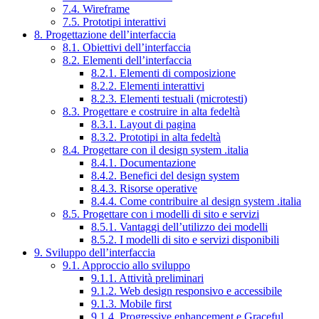
7.4. Wireframe
7.5. Prototipi interattivi
8. Progettazione dell’interfaccia
8.1. Obiettivi dell’interfaccia
8.2. Elementi dell’interfaccia
8.2.1. Elementi di composizione
8.2.2. Elementi interattivi
8.2.3. Elementi testuali (microtesti)
8.3. Progettare e costruire in alta fedeltà
8.3.1. Layout di pagina
8.3.2. Prototipi in alta fedeltà
8.4. Progettare con il design system .italia
8.4.1. Documentazione
8.4.2. Benefici del design system
8.4.3. Risorse operative
8.4.4. Come contribuire al design system .italia
8.5. Progettare con i modelli di sito e servizi
8.5.1. Vantaggi dell’utilizzo dei modelli
8.5.2. I modelli di sito e servizi disponibili
9. Sviluppo dell’interfaccia
9.1. Approccio allo sviluppo
9.1.1. Attività preliminari
9.1.2. Web design responsivo e accessibile
9.1.3. Mobile first
9.1.4. Progressive enhancement e Graceful