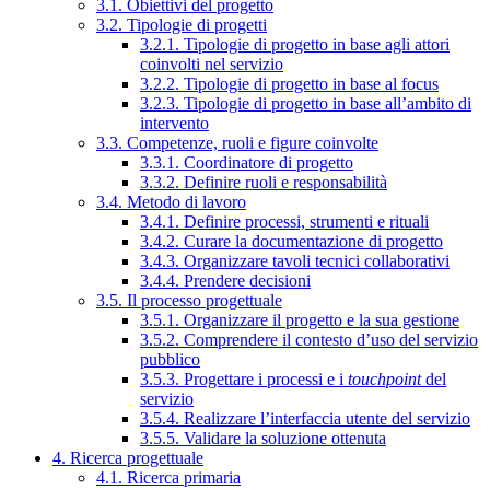
3.1. Obiettivi del progetto
3.2. Tipologie di progetti
3.2.1. Tipologie di progetto in base agli attori
coinvolti nel servizio
3.2.2. Tipologie di progetto in base al focus
3.2.3. Tipologie di progetto in base all’ambito di
intervento
3.3. Competenze, ruoli e figure coinvolte
3.3.1. Coordinatore di progetto
3.3.2. Definire ruoli e responsabilità
3.4. Metodo di lavoro
3.4.1. Definire processi, strumenti e rituali
3.4.2. Curare la documentazione di progetto
3.4.3. Organizzare tavoli tecnici collaborativi
3.4.4. Prendere decisioni
3.5. Il processo progettuale
3.5.1. Organizzare il progetto e la sua gestione
3.5.2. Comprendere il contesto d’uso del servizio
pubblico
3.5.3. Progettare i processi e i
touchpoint
del
servizio
3.5.4. Realizzare l’interfaccia utente del servizio
3.5.5. Validare la soluzione ottenuta
4. Ricerca progettuale
4.1. Ricerca primaria