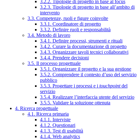
3.2.2. Tipologie di progetto in base al focus
3.2.3. Tipologie di progetto in base all’ambito di
intervento
3.3. Competenze, ruoli e figure coinvolte
3.3.1. Coordinatore di progetto
3.3.2. Definire ruoli e responsabilità
3.4. Metodo di lavoro
3.4.1. Definire processi, strumenti e rituali
3.4.2. Curare la documentazione di progetto
3.4.3. Organizzare tavoli tecnici collaborativi
3.4.4. Prendere decisioni
3.5. Il processo progettuale
3.5.1. Organizzare il progetto e la sua gestione
3.5.2. Comprendere il contesto d’uso del servizio
pubblico
3.5.3. Progettare i processi e i
touchpoint
del
servizio
3.5.4. Realizzare l’interfaccia utente del servizio
3.5.5. Validare la soluzione ottenuta
4. Ricerca progettuale
4.1. Ricerca primaria
4.1.1. Interviste
4.1.2. Questionari
4.1.3. Test di usabilità
4.1.4. Web analytics