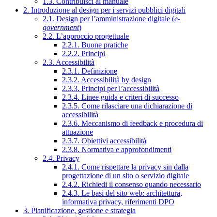
1.3. Contribuisci al manuale
2. Introduzione al design per i servizi pubblici digitali
2.1. Design per l’amministrazione digitale (
e-
government
)
2.2. L’approccio progettuale
2.2.1. Buone pratiche
2.2.2. Principi
2.3. Accessibilità
2.3.1. Definizione
2.3.2. Accessibilità by design
2.3.3. Principi per l’accessibilità
2.3.4. Linee guida e criteri di successo
2.3.5. Come rilasciare una dichiarazione di
accessibilità
2.3.6. Meccanismo di feedback e procedura di
attuazione
2.3.7. Obiettivi accessibilità
2.3.8. Normativa e approfondimenti
2.4. Privacy
2.4.1. Come rispettare la privacy sin dalla
progettazione di un sito o servizio digitale
2.4.2. Richiedi il consenso quando necessario
2.4.3. Le basi del sito web: architettura,
informativa privacy, riferimenti DPO
3. Pianificazione, gestione e strategia