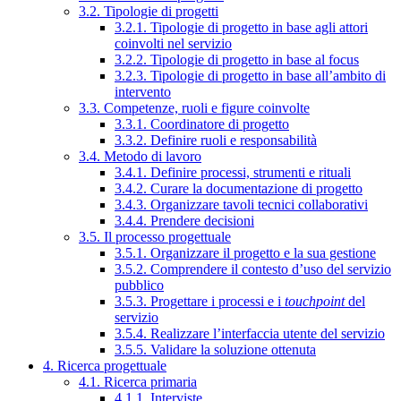
3.2. Tipologie di progetti
3.2.1. Tipologie di progetto in base agli attori
coinvolti nel servizio
3.2.2. Tipologie di progetto in base al focus
3.2.3. Tipologie di progetto in base all’ambito di
intervento
3.3. Competenze, ruoli e figure coinvolte
3.3.1. Coordinatore di progetto
3.3.2. Definire ruoli e responsabilità
3.4. Metodo di lavoro
3.4.1. Definire processi, strumenti e rituali
3.4.2. Curare la documentazione di progetto
3.4.3. Organizzare tavoli tecnici collaborativi
3.4.4. Prendere decisioni
3.5. Il processo progettuale
3.5.1. Organizzare il progetto e la sua gestione
3.5.2. Comprendere il contesto d’uso del servizio
pubblico
3.5.3. Progettare i processi e i
touchpoint
del
servizio
3.5.4. Realizzare l’interfaccia utente del servizio
3.5.5. Validare la soluzione ottenuta
4. Ricerca progettuale
4.1. Ricerca primaria
4.1.1. Interviste