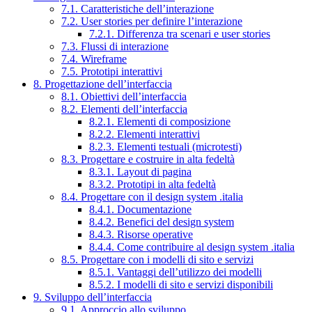
7.1. Caratteristiche dell’interazione
7.2. User stories per definire l’interazione
7.2.1. Differenza tra scenari e user stories
7.3. Flussi di interazione
7.4. Wireframe
7.5. Prototipi interattivi
8. Progettazione dell’interfaccia
8.1. Obiettivi dell’interfaccia
8.2. Elementi dell’interfaccia
8.2.1. Elementi di composizione
8.2.2. Elementi interattivi
8.2.3. Elementi testuali (microtesti)
8.3. Progettare e costruire in alta fedeltà
8.3.1. Layout di pagina
8.3.2. Prototipi in alta fedeltà
8.4. Progettare con il design system .italia
8.4.1. Documentazione
8.4.2. Benefici del design system
8.4.3. Risorse operative
8.4.4. Come contribuire al design system .italia
8.5. Progettare con i modelli di sito e servizi
8.5.1. Vantaggi dell’utilizzo dei modelli
8.5.2. I modelli di sito e servizi disponibili
9. Sviluppo dell’interfaccia
9.1. Approccio allo sviluppo