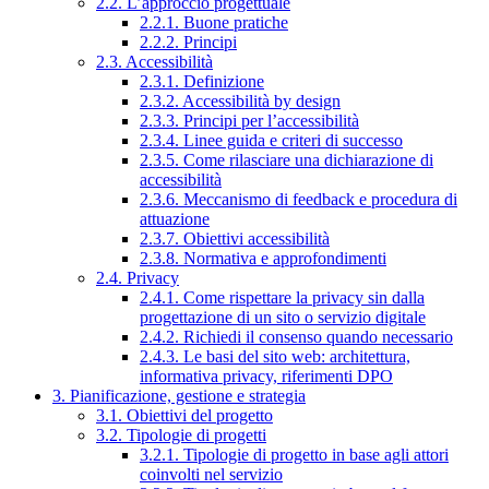
2.2. L’approccio progettuale
2.2.1. Buone pratiche
2.2.2. Principi
2.3. Accessibilità
2.3.1. Definizione
2.3.2. Accessibilità by design
2.3.3. Principi per l’accessibilità
2.3.4. Linee guida e criteri di successo
2.3.5. Come rilasciare una dichiarazione di
accessibilità
2.3.6. Meccanismo di feedback e procedura di
attuazione
2.3.7. Obiettivi accessibilità
2.3.8. Normativa e approfondimenti
2.4. Privacy
2.4.1. Come rispettare la privacy sin dalla
progettazione di un sito o servizio digitale
2.4.2. Richiedi il consenso quando necessario
2.4.3. Le basi del sito web: architettura,
informativa privacy, riferimenti DPO
3. Pianificazione, gestione e strategia
3.1. Obiettivi del progetto
3.2. Tipologie di progetti
3.2.1. Tipologie di progetto in base agli attori
coinvolti nel servizio