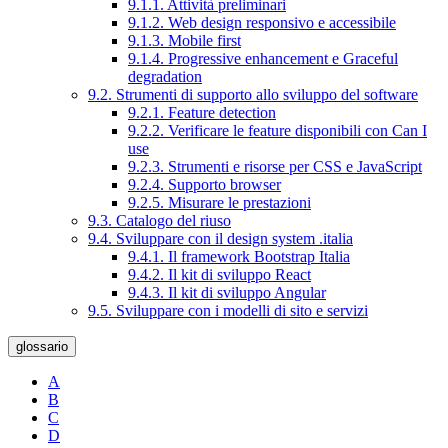
9.1.1. Attività preliminari
9.1.2. Web design responsivo e accessibile
9.1.3. Mobile first
9.1.4. Progressive enhancement e Graceful
degradation
9.2. Strumenti di supporto allo sviluppo del software
9.2.1. Feature detection
9.2.2. Verificare le feature disponibili con Can I
use
9.2.3. Strumenti e risorse per CSS e JavaScript
9.2.4. Supporto browser
9.2.5. Misurare le prestazioni
9.3. Catalogo del riuso
9.4. Sviluppare con il design system .italia
9.4.1. Il framework Bootstrap Italia
9.4.2. Il kit di sviluppo React
9.4.3. Il kit di sviluppo Angular
9.5. Sviluppare con i modelli di sito e servizi
glossario
A
B
C
D