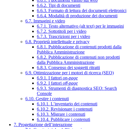
6.6.1. I documenti vanno sul web
6.6.2. Tipi di documenti
6.6.3. Formato di lettura dei documenti elettronici
6.6.4. Modalità di produzione dei documenti
6.7. Immagini e video
6.7.1. Testo alternativo (alt text) per le immagini
6.7.2. Sottotitoli per i video
6.7.3. Trascrizioni per i video
6.8. Proprietà intellettuale e privacy
6.8.1. Pubblicazione di contenuti prodotti dalla
Pubblica Amministrazione
6.8.2. Pubblicazione di contenuti non prodotti
dalla Pubblica Amministrazione
6.8.3. Consenso dei soggetti ritratti
6.9. Ottimizzazione per i motori di ricerca (SEO)
6.9.1. I fattori
on-page
6.9.2. I fattori
off-page
6.9.3. Strumenti di diagnostica SEO: Search
Console
6.10. Gestire i contenuti
6.10.1. L’inventario dei contenuti
6.10.2. Revisionare i contenuti
6.10.3. Migrare i contenuti
6.10.4. Pubblicare i contenuti
7. Progettazione dell’interazione