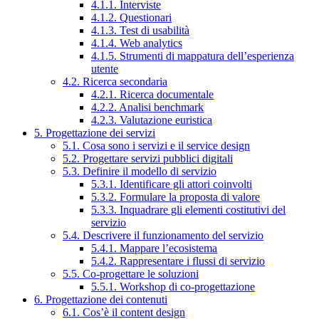
4.1.1. Interviste
4.1.2. Questionari
4.1.3. Test di usabilità
4.1.4. Web analytics
4.1.5. Strumenti di mappatura dell’esperienza
utente
4.2. Ricerca secondaria
4.2.1. Ricerca documentale
4.2.2. Analisi benchmark
4.2.3. Valutazione euristica
5. Progettazione dei servizi
5.1. Cosa sono i servizi e il service design
5.2. Progettare servizi pubblici digitali
5.3. Definire il modello di servizio
5.3.1. Identificare gli attori coinvolti
5.3.2. Formulare la proposta di valore
5.3.3. Inquadrare gli elementi costitutivi del
servizio
5.4. Descrivere il funzionamento del servizio
5.4.1. Mappare l’ecosistema
5.4.2. Rappresentare i flussi di servizio
5.5. Co-progettare le soluzioni
5.5.1. Workshop di co-progettazione
6. Progettazione dei contenuti
6.1. Cos’è il content design