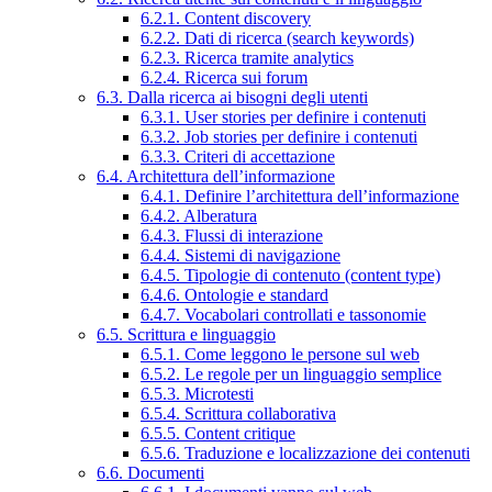
6.2.1. Content discovery
6.2.2. Dati di ricerca (search keywords)
6.2.3. Ricerca tramite analytics
6.2.4. Ricerca sui forum
6.3. Dalla ricerca ai bisogni degli utenti
6.3.1. User stories per definire i contenuti
6.3.2. Job stories per definire i contenuti
6.3.3. Criteri di accettazione
6.4. Architettura dell’informazione
6.4.1. Definire l’architettura dell’informazione
6.4.2. Alberatura
6.4.3. Flussi di interazione
6.4.4. Sistemi di navigazione
6.4.5. Tipologie di contenuto (content type)
6.4.6. Ontologie e standard
6.4.7. Vocabolari controllati e tassonomie
6.5. Scrittura e linguaggio
6.5.1. Come leggono le persone sul web
6.5.2. Le regole per un linguaggio semplice
6.5.3. Microtesti
6.5.4. Scrittura collaborativa
6.5.5. Content critique
6.5.6. Traduzione e localizzazione dei contenuti
6.6. Documenti