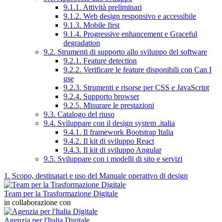
9.1.1. Attività preliminari
9.1.2. Web design responsivo e accessibile
9.1.3. Mobile first
9.1.4. Progressive enhancement e Graceful
degradation
9.2. Strumenti di supporto allo sviluppo del software
9.2.1. Feature detection
9.2.2. Verificare le feature disponibili con Can I
use
9.2.3. Strumenti e risorse per CSS e JavaScript
9.2.4. Supporto browser
9.2.5. Misurare le prestazioni
9.3. Catalogo del riuso
9.4. Sviluppare con il design system .italia
9.4.1. Il framework Bootstrap Italia
9.4.2. Il kit di sviluppo React
9.4.3. Il kit di sviluppo Angular
9.5. Sviluppare con i modelli di sito e servizi
1. Scopo, destinatari e uso del Manuale operativo di design
Team per la Trasformazione Digitale
in collaborazione con
Agenzia per l'Italia Digitale