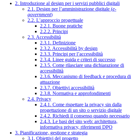
2. Introduzione al design per i servizi pubblici digitali
2.1. Design per l’amministrazione digitale (
e-
government
)
2.2. L’approccio progettuale
2.2.1. Buone pratiche
2.2.2. Principi
2.3. Accessibilità
2.3.1. Definizione
2.3.2. Accessibilità by design
2.3.3. Principi per l’accessibilità
2.3.4. Linee guida e criteri di successo
2.3.5. Come rilasciare una dichiarazione di
accessibilità
2.3.6. Meccanismo di feedback e procedura di
attuazione
2.3.7. Obiettivi accessibilità
2.3.8. Normativa e approfondimenti
2.4. Privacy
2.4.1. Come rispettare la privacy sin dalla
progettazione di un sito o servizio digitale
2.4.2. Richiedi il consenso quando necessario
2.4.3. Le basi del sito web: architettura,
informativa privacy, riferimenti DPO
3. Pianificazione, gestione e strategia
3.1. Obiettivi del progetto