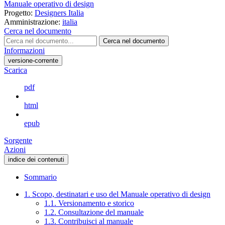
Manuale operativo di design
Progetto:
Designers Italia
Amministrazione:
italia
Cerca nel documento
Cerca nel documento
Informazioni
versione-corrente
Scarica
pdf
html
epub
Sorgente
Azioni
indice dei contenuti
Sommario
1. Scopo, destinatari e uso del Manuale operativo di design
1.1. Versionamento e storico
1.2. Consultazione del manuale
1.3. Contribuisci al manuale