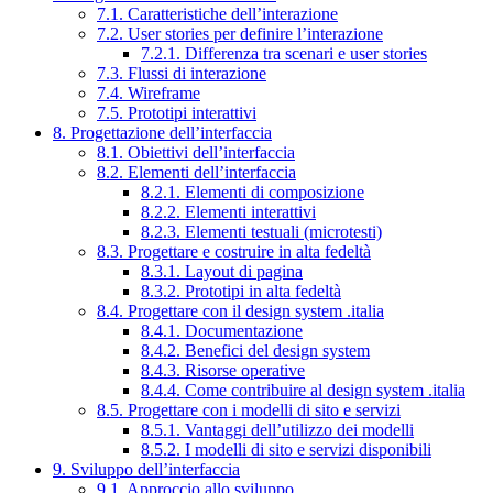
7.1. Caratteristiche dell’interazione
7.2. User stories per definire l’interazione
7.2.1. Differenza tra scenari e user stories
7.3. Flussi di interazione
7.4. Wireframe
7.5. Prototipi interattivi
8. Progettazione dell’interfaccia
8.1. Obiettivi dell’interfaccia
8.2. Elementi dell’interfaccia
8.2.1. Elementi di composizione
8.2.2. Elementi interattivi
8.2.3. Elementi testuali (microtesti)
8.3. Progettare e costruire in alta fedeltà
8.3.1. Layout di pagina
8.3.2. Prototipi in alta fedeltà
8.4. Progettare con il design system .italia
8.4.1. Documentazione
8.4.2. Benefici del design system
8.4.3. Risorse operative
8.4.4. Come contribuire al design system .italia
8.5. Progettare con i modelli di sito e servizi
8.5.1. Vantaggi dell’utilizzo dei modelli
8.5.2. I modelli di sito e servizi disponibili
9. Sviluppo dell’interfaccia
9.1. Approccio allo sviluppo