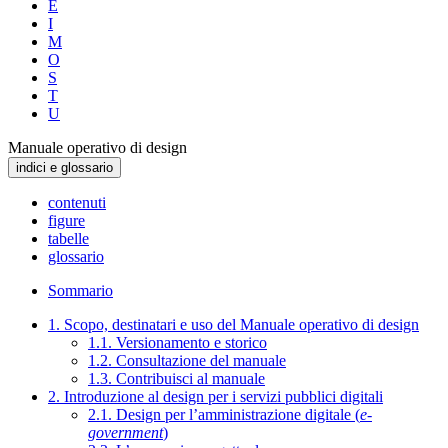
E
I
M
O
S
T
U
Manuale operativo di design
indici e glossario
contenuti
figure
tabelle
glossario
Sommario
1. Scopo, destinatari e uso del Manuale operativo di design
1.1. Versionamento e storico
1.2. Consultazione del manuale
1.3. Contribuisci al manuale
2. Introduzione al design per i servizi pubblici digitali
2.1. Design per l’amministrazione digitale (
e-
government
)