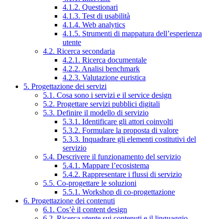
4.1.2. Questionari
4.1.3. Test di usabilità
4.1.4. Web analytics
4.1.5. Strumenti di mappatura dell’esperienza
utente
4.2. Ricerca secondaria
4.2.1. Ricerca documentale
4.2.2. Analisi benchmark
4.2.3. Valutazione euristica
5. Progettazione dei servizi
5.1. Cosa sono i servizi e il service design
5.2. Progettare servizi pubblici digitali
5.3. Definire il modello di servizio
5.3.1. Identificare gli attori coinvolti
5.3.2. Formulare la proposta di valore
5.3.3. Inquadrare gli elementi costitutivi del
servizio
5.4. Descrivere il funzionamento del servizio
5.4.1. Mappare l’ecosistema
5.4.2. Rappresentare i flussi di servizio
5.5. Co-progettare le soluzioni
5.5.1. Workshop di co-progettazione
6. Progettazione dei contenuti
6.1. Cos’è il content design
6.2. Ricerca utente sui contenuti e il linguaggio