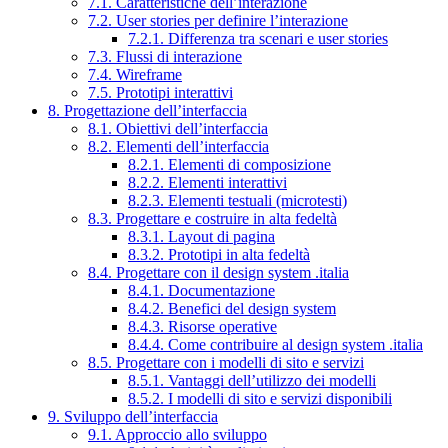
7.1. Caratteristiche dell’interazione
7.2. User stories per definire l’interazione
7.2.1. Differenza tra scenari e user stories
7.3. Flussi di interazione
7.4. Wireframe
7.5. Prototipi interattivi
8. Progettazione dell’interfaccia
8.1. Obiettivi dell’interfaccia
8.2. Elementi dell’interfaccia
8.2.1. Elementi di composizione
8.2.2. Elementi interattivi
8.2.3. Elementi testuali (microtesti)
8.3. Progettare e costruire in alta fedeltà
8.3.1. Layout di pagina
8.3.2. Prototipi in alta fedeltà
8.4. Progettare con il design system .italia
8.4.1. Documentazione
8.4.2. Benefici del design system
8.4.3. Risorse operative
8.4.4. Come contribuire al design system .italia
8.5. Progettare con i modelli di sito e servizi
8.5.1. Vantaggi dell’utilizzo dei modelli
8.5.2. I modelli di sito e servizi disponibili
9. Sviluppo dell’interfaccia
9.1. Approccio allo sviluppo