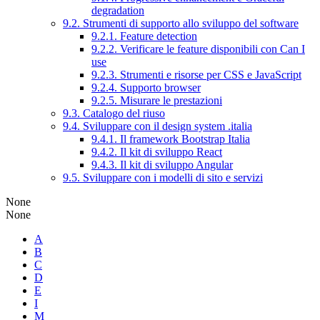
degradation
9.2. Strumenti di supporto allo sviluppo del software
9.2.1. Feature detection
9.2.2. Verificare le feature disponibili con Can I
use
9.2.3. Strumenti e risorse per CSS e JavaScript
9.2.4. Supporto browser
9.2.5. Misurare le prestazioni
9.3. Catalogo del riuso
9.4. Sviluppare con il design system .italia
9.4.1. Il framework Bootstrap Italia
9.4.2. Il kit di sviluppo React
9.4.3. Il kit di sviluppo Angular
9.5. Sviluppare con i modelli di sito e servizi
None
None
A
B
C
D
E
I
M