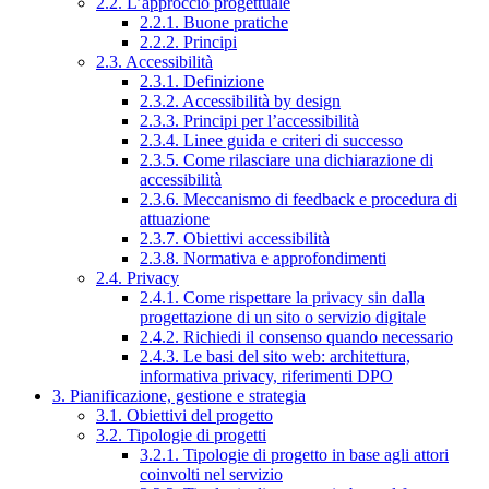
2.2. L’approccio progettuale
2.2.1. Buone pratiche
2.2.2. Principi
2.3. Accessibilità
2.3.1. Definizione
2.3.2. Accessibilità by design
2.3.3. Principi per l’accessibilità
2.3.4. Linee guida e criteri di successo
2.3.5. Come rilasciare una dichiarazione di
accessibilità
2.3.6. Meccanismo di feedback e procedura di
attuazione
2.3.7. Obiettivi accessibilità
2.3.8. Normativa e approfondimenti
2.4. Privacy
2.4.1. Come rispettare la privacy sin dalla
progettazione di un sito o servizio digitale
2.4.2. Richiedi il consenso quando necessario
2.4.3. Le basi del sito web: architettura,
informativa privacy, riferimenti DPO
3. Pianificazione, gestione e strategia
3.1. Obiettivi del progetto
3.2. Tipologie di progetti
3.2.1. Tipologie di progetto in base agli attori
coinvolti nel servizio