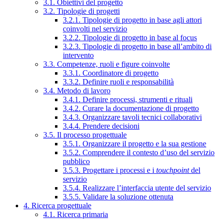
3.1. Obiettivi del progetto
3.2. Tipologie di progetti
3.2.1. Tipologie di progetto in base agli attori
coinvolti nel servizio
3.2.2. Tipologie di progetto in base al focus
3.2.3. Tipologie di progetto in base all’ambito di
intervento
3.3. Competenze, ruoli e figure coinvolte
3.3.1. Coordinatore di progetto
3.3.2. Definire ruoli e responsabilità
3.4. Metodo di lavoro
3.4.1. Definire processi, strumenti e rituali
3.4.2. Curare la documentazione di progetto
3.4.3. Organizzare tavoli tecnici collaborativi
3.4.4. Prendere decisioni
3.5. Il processo progettuale
3.5.1. Organizzare il progetto e la sua gestione
3.5.2. Comprendere il contesto d’uso del servizio
pubblico
3.5.3. Progettare i processi e i
touchpoint
del
servizio
3.5.4. Realizzare l’interfaccia utente del servizio
3.5.5. Validare la soluzione ottenuta
4. Ricerca progettuale
4.1. Ricerca primaria