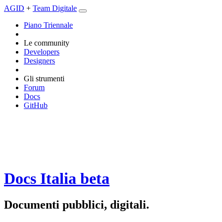
AGID
+
Team Digitale
Piano Triennale
Le community
Developers
Designers
Gli strumenti
Forum
Docs
GitHub
Docs Italia
beta
Documenti pubblici, digitali.