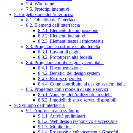
7.4. Wireframe
7.5. Prototipi interattivi
8. Progettazione dell’interfaccia
8.1. Obiettivi dell’interfaccia
8.2. Elementi dell’interfaccia
8.2.1. Elementi di composizione
8.2.2. Elementi interattivi
8.2.3. Elementi testuali (microtesti)
8.3. Progettare e costruire in alta fedeltà
8.3.1. Layout di pagina
8.3.2. Prototipi in alta fedeltà
8.4. Progettare con il design system .italia
8.4.1. Documentazione
8.4.2. Benefici del design system
8.4.3. Risorse operative
8.4.4. Come contribuire al design system .italia
8.5. Progettare con i modelli di sito e servizi
8.5.1. Vantaggi dell’utilizzo dei modelli
8.5.2. I modelli di sito e servizi disponibili
9. Sviluppo dell’interfaccia
9.1. Approccio allo sviluppo
9.1.1. Attività preliminari
9.1.2. Web design responsivo e accessibile
9.1.3. Mobile first
9.1.4. Progressive enhancement e Graceful