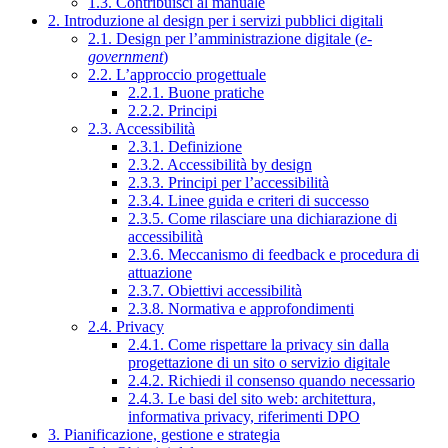
1.3. Contribuisci al manuale
2. Introduzione al design per i servizi pubblici digitali
2.1. Design per l’amministrazione digitale (
e-
government
)
2.2. L’approccio progettuale
2.2.1. Buone pratiche
2.2.2. Principi
2.3. Accessibilità
2.3.1. Definizione
2.3.2. Accessibilità by design
2.3.3. Principi per l’accessibilità
2.3.4. Linee guida e criteri di successo
2.3.5. Come rilasciare una dichiarazione di
accessibilità
2.3.6. Meccanismo di feedback e procedura di
attuazione
2.3.7. Obiettivi accessibilità
2.3.8. Normativa e approfondimenti
2.4. Privacy
2.4.1. Come rispettare la privacy sin dalla
progettazione di un sito o servizio digitale
2.4.2. Richiedi il consenso quando necessario
2.4.3. Le basi del sito web: architettura,
informativa privacy, riferimenti DPO
3. Pianificazione, gestione e strategia