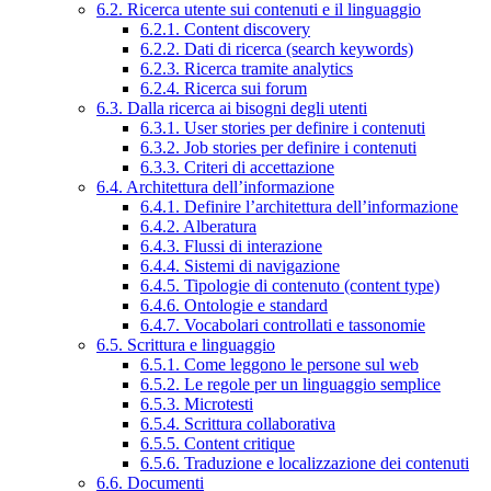
6.2. Ricerca utente sui contenuti e il linguaggio
6.2.1. Content discovery
6.2.2. Dati di ricerca (search keywords)
6.2.3. Ricerca tramite analytics
6.2.4. Ricerca sui forum
6.3. Dalla ricerca ai bisogni degli utenti
6.3.1. User stories per definire i contenuti
6.3.2. Job stories per definire i contenuti
6.3.3. Criteri di accettazione
6.4. Architettura dell’informazione
6.4.1. Definire l’architettura dell’informazione
6.4.2. Alberatura
6.4.3. Flussi di interazione
6.4.4. Sistemi di navigazione
6.4.5. Tipologie di contenuto (content type)
6.4.6. Ontologie e standard
6.4.7. Vocabolari controllati e tassonomie
6.5. Scrittura e linguaggio
6.5.1. Come leggono le persone sul web
6.5.2. Le regole per un linguaggio semplice
6.5.3. Microtesti
6.5.4. Scrittura collaborativa
6.5.5. Content critique
6.5.6. Traduzione e localizzazione dei contenuti
6.6. Documenti