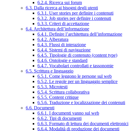
6.2.4. Ricerca sui forum
6.3. Dalla ricerca ai bisogni degli utenti
6.3.1. User stories per definire i contenuti
6.3.2. Job stories per definire i contenuti
6.3.3. Criteri di accettazione
6.4. Architettura dell’informazione
6.4.1. Definire l’architettura dell’informazione
6.4.2. Alberatura
6.4.3. Flussi di interazione
6.4.4. Sistemi di navigazione
6.4.5. Tipologie di contenuto (content type)
6.4.6. Ontologie e standard
6.4.7. Vocabolari controllati e tassonomie
6.5. Scrittura e linguaggio
6.5.1. Come leggono le persone sul web
6.5.2. Le regole per un linguaggio semplice
6.5.3. Microtesti
6.5.4. Scrittura collaborativa
6.5.5. Content critique
6.5.6. Traduzione e localizzazione dei contenuti
6.6. Documenti
6.6.1. I documenti vanno sul web
6.6.2. Tipi di documenti
6.6.3. Formato di lettura dei documenti elettronici
6.6.4. Modalità di produzione dei documenti