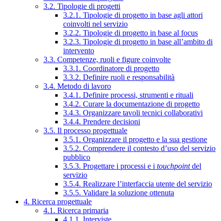
3.2. Tipologie di progetti
3.2.1. Tipologie di progetto in base agli attori
coinvolti nel servizio
3.2.2. Tipologie di progetto in base al focus
3.2.3. Tipologie di progetto in base all’ambito di
intervento
3.3. Competenze, ruoli e figure coinvolte
3.3.1. Coordinatore di progetto
3.3.2. Definire ruoli e responsabilità
3.4. Metodo di lavoro
3.4.1. Definire processi, strumenti e rituali
3.4.2. Curare la documentazione di progetto
3.4.3. Organizzare tavoli tecnici collaborativi
3.4.4. Prendere decisioni
3.5. Il processo progettuale
3.5.1. Organizzare il progetto e la sua gestione
3.5.2. Comprendere il contesto d’uso del servizio
pubblico
3.5.3. Progettare i processi e i
touchpoint
del
servizio
3.5.4. Realizzare l’interfaccia utente del servizio
3.5.5. Validare la soluzione ottenuta
4. Ricerca progettuale
4.1. Ricerca primaria
4.1.1. Interviste