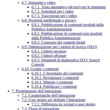
6.7. Immagini e video
6.7.1. Testo alternativo (alt text) per le immagini
6.7.2. Sottotitoli per i video
6.7.3. Trascrizioni per i video
6.8. Proprietà intellettuale e privacy
6.8.1. Pubblicazione di contenuti prodotti dalla
Pubblica Amministrazione
6.8.2. Pubblicazione di contenuti non prodotti
dalla Pubblica Amministrazione
6.8.3. Consenso dei soggetti ritratti
6.9. Ottimizzazione per i motori di ricerca (SEO)
6.9.1. I fattori
on-page
6.9.2. I fattori
off-page
6.9.3. Strumenti di diagnostica SEO: Search
Console
6.10. Gestire i contenuti
6.10.1. L’inventario dei contenuti
6.10.2. Revisionare i contenuti
6.10.3. Migrare i contenuti
6.10.4. Pubblicare i contenuti
7. Progettazione dell’interazione
7.1. Caratteristiche dell’interazione
7.2. User stories per definire l’interazione
7.2.1. Differenza tra scenari e user stories
7.3. Flussi di interazione