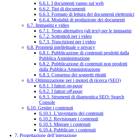
6.6.1. I documenti vanno sul web
6.6.2. Tipi di documenti
6.6.3. Formato di lettura dei documenti elettronici
6.6.4. Modalità di produzione dei documenti
6.7. Immagini e video
6.7.1. Testo alternativo (alt text) per le immagini
6.7.2. Sottotitoli per i video
6.7.3. Trascrizioni per i video
6.8. Proprietà intellettuale e privacy
6.8.1. Pubblicazione di contenuti prodotti dalla
Pubblica Amministrazione
6.8.2. Pubblicazione di contenuti non prodotti
dalla Pubblica Amministrazione
6.8.3. Consenso dei soggetti ritratti
6.9. Ottimizzazione per i motori di ricerca (SEO)
6.9.1. I fattori
on-page
6.9.2. I fattori
off-page
6.9.3. Strumenti di diagnostica SEO: Search
Console
6.10. Gestire i contenuti
6.10.1. L’inventario dei contenuti
6.10.2. Revisionare i contenuti
6.10.3. Migrare i contenuti
6.10.4. Pubblicare i contenuti
7. Progettazione dell’interazione