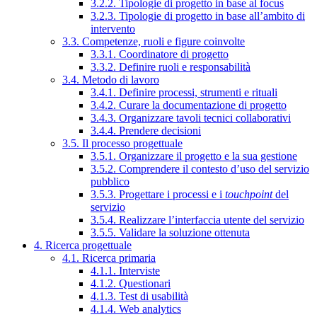
3.2.2. Tipologie di progetto in base al focus
3.2.3. Tipologie di progetto in base all’ambito di
intervento
3.3. Competenze, ruoli e figure coinvolte
3.3.1. Coordinatore di progetto
3.3.2. Definire ruoli e responsabilità
3.4. Metodo di lavoro
3.4.1. Definire processi, strumenti e rituali
3.4.2. Curare la documentazione di progetto
3.4.3. Organizzare tavoli tecnici collaborativi
3.4.4. Prendere decisioni
3.5. Il processo progettuale
3.5.1. Organizzare il progetto e la sua gestione
3.5.2. Comprendere il contesto d’uso del servizio
pubblico
3.5.3. Progettare i processi e i
touchpoint
del
servizio
3.5.4. Realizzare l’interfaccia utente del servizio
3.5.5. Validare la soluzione ottenuta
4. Ricerca progettuale
4.1. Ricerca primaria
4.1.1. Interviste
4.1.2. Questionari
4.1.3. Test di usabilità
4.1.4. Web analytics