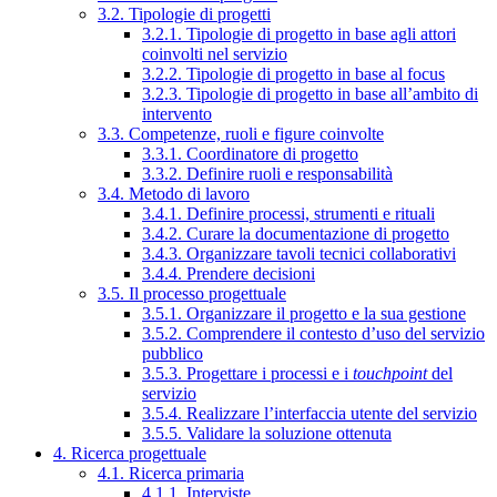
3.2. Tipologie di progetti
3.2.1. Tipologie di progetto in base agli attori
coinvolti nel servizio
3.2.2. Tipologie di progetto in base al focus
3.2.3. Tipologie di progetto in base all’ambito di
intervento
3.3. Competenze, ruoli e figure coinvolte
3.3.1. Coordinatore di progetto
3.3.2. Definire ruoli e responsabilità
3.4. Metodo di lavoro
3.4.1. Definire processi, strumenti e rituali
3.4.2. Curare la documentazione di progetto
3.4.3. Organizzare tavoli tecnici collaborativi
3.4.4. Prendere decisioni
3.5. Il processo progettuale
3.5.1. Organizzare il progetto e la sua gestione
3.5.2. Comprendere il contesto d’uso del servizio
pubblico
3.5.3. Progettare i processi e i
touchpoint
del
servizio
3.5.4. Realizzare l’interfaccia utente del servizio
3.5.5. Validare la soluzione ottenuta
4. Ricerca progettuale
4.1. Ricerca primaria
4.1.1. Interviste