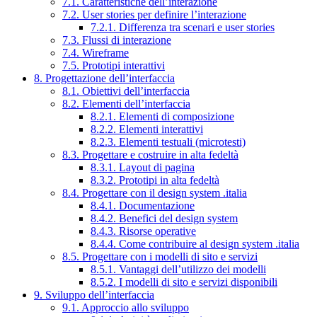
7.1. Caratteristiche dell’interazione
7.2. User stories per definire l’interazione
7.2.1. Differenza tra scenari e user stories
7.3. Flussi di interazione
7.4. Wireframe
7.5. Prototipi interattivi
8. Progettazione dell’interfaccia
8.1. Obiettivi dell’interfaccia
8.2. Elementi dell’interfaccia
8.2.1. Elementi di composizione
8.2.2. Elementi interattivi
8.2.3. Elementi testuali (microtesti)
8.3. Progettare e costruire in alta fedeltà
8.3.1. Layout di pagina
8.3.2. Prototipi in alta fedeltà
8.4. Progettare con il design system .italia
8.4.1. Documentazione
8.4.2. Benefici del design system
8.4.3. Risorse operative
8.4.4. Come contribuire al design system .italia
8.5. Progettare con i modelli di sito e servizi
8.5.1. Vantaggi dell’utilizzo dei modelli
8.5.2. I modelli di sito e servizi disponibili
9. Sviluppo dell’interfaccia
9.1. Approccio allo sviluppo