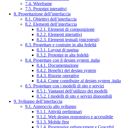
7.4. Wireframe
7.5. Prototipi interattivi
8. Progettazione dell’interfaccia
8.1. Obiettivi dell’interfaccia
8.2. Elementi dell’interfaccia
8.2.1. Elementi di composizione
8.2.2. Elementi interattivi
8.2.3. Elementi testuali (microtesti)
8.3. Progettare e costruire in alta fedeltà
8.3.1. Layout di pagina
8.3.2. Prototipi in alta fedeltà
8.4. Progettare con il design system .italia
8.4.1. Documentazione
8.4.2. Benefici del design system
8.4.3. Risorse operative
8.4.4. Come contribuire al design system .italia
8.5. Progettare con i modelli di sito e servizi
8.5.1. Vantaggi dell’utilizzo dei modelli
8.5.2. I modelli di sito e servizi disponibili
9. Sviluppo dell’interfaccia
9.1. Approccio allo sviluppo
9.1.1. Attività preliminari
9.1.2. Web design responsivo e accessibile
9.1.3. Mobile first
9.1.4. Progressive enhancement e Graceful