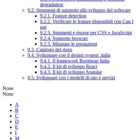
degradation
9.2. Strumenti di supporto allo sviluppo del software
9.2.1. Feature detection
9.2.2. Verificare le feature disponibili con Can I
use
9.2.3. Strumenti e risorse per CSS e JavaScript
9.2.4. Supporto browser
9.2.5. Misurare le prestazioni
9.3. Catalogo del riuso
9.4. Sviluppare con il design system .italia
9.4.1. Il framework Bootstrap Italia
9.4.2. Il kit di sviluppo React
9.4.3. Il kit di sviluppo Angular
9.5. Sviluppare con i modelli di sito e servizi
None
None
A
B
C
D
E
I
M