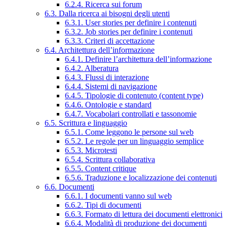
6.2.4. Ricerca sui forum
6.3. Dalla ricerca ai bisogni degli utenti
6.3.1. User stories per definire i contenuti
6.3.2. Job stories per definire i contenuti
6.3.3. Criteri di accettazione
6.4. Architettura dell’informazione
6.4.1. Definire l’architettura dell’informazione
6.4.2. Alberatura
6.4.3. Flussi di interazione
6.4.4. Sistemi di navigazione
6.4.5. Tipologie di contenuto (content type)
6.4.6. Ontologie e standard
6.4.7. Vocabolari controllati e tassonomie
6.5. Scrittura e linguaggio
6.5.1. Come leggono le persone sul web
6.5.2. Le regole per un linguaggio semplice
6.5.3. Microtesti
6.5.4. Scrittura collaborativa
6.5.5. Content critique
6.5.6. Traduzione e localizzazione dei contenuti
6.6. Documenti
6.6.1. I documenti vanno sul web
6.6.2. Tipi di documenti
6.6.3. Formato di lettura dei documenti elettronici
6.6.4. Modalità di produzione dei documenti