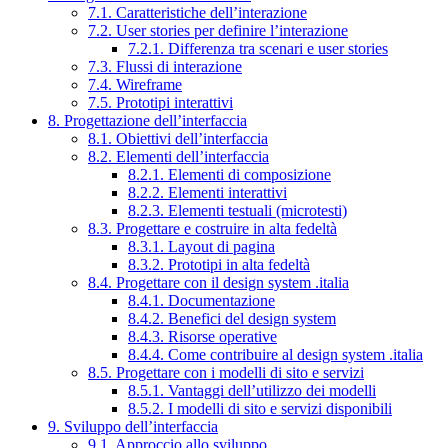
7.1. Caratteristiche dell’interazione
7.2. User stories per definire l’interazione
7.2.1. Differenza tra scenari e user stories
7.3. Flussi di interazione
7.4. Wireframe
7.5. Prototipi interattivi
8. Progettazione dell’interfaccia
8.1. Obiettivi dell’interfaccia
8.2. Elementi dell’interfaccia
8.2.1. Elementi di composizione
8.2.2. Elementi interattivi
8.2.3. Elementi testuali (microtesti)
8.3. Progettare e costruire in alta fedeltà
8.3.1. Layout di pagina
8.3.2. Prototipi in alta fedeltà
8.4. Progettare con il design system .italia
8.4.1. Documentazione
8.4.2. Benefici del design system
8.4.3. Risorse operative
8.4.4. Come contribuire al design system .italia
8.5. Progettare con i modelli di sito e servizi
8.5.1. Vantaggi dell’utilizzo dei modelli
8.5.2. I modelli di sito e servizi disponibili
9. Sviluppo dell’interfaccia
9.1. Approccio allo sviluppo