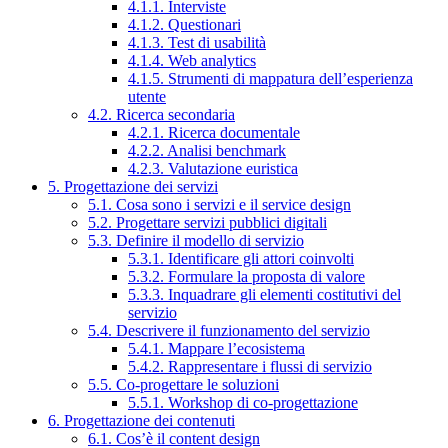
4.1.1. Interviste
4.1.2. Questionari
4.1.3. Test di usabilità
4.1.4. Web analytics
4.1.5. Strumenti di mappatura dell’esperienza
utente
4.2. Ricerca secondaria
4.2.1. Ricerca documentale
4.2.2. Analisi benchmark
4.2.3. Valutazione euristica
5. Progettazione dei servizi
5.1. Cosa sono i servizi e il service design
5.2. Progettare servizi pubblici digitali
5.3. Definire il modello di servizio
5.3.1. Identificare gli attori coinvolti
5.3.2. Formulare la proposta di valore
5.3.3. Inquadrare gli elementi costitutivi del
servizio
5.4. Descrivere il funzionamento del servizio
5.4.1. Mappare l’ecosistema
5.4.2. Rappresentare i flussi di servizio
5.5. Co-progettare le soluzioni
5.5.1. Workshop di co-progettazione
6. Progettazione dei contenuti
6.1. Cos’è il content design