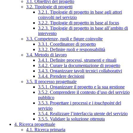
3.1. Obiettivi del progetto
3.2. Tipologie di progetti
3.2.1. Tipologie di progetto in base agli attori
coinvolti nel servizio
3.2.2. Tipologie di progetto in base al focus
3.2.3. Tipologie di progetto in base all’ambito di
intervento
3.3. Competenze, ruoli e figure coinvolte
3.3.1. Coordinatore di progetto
3.3.2. Definire ruoli e responsabilità
3.4. Metodo di lavoro
3.4.1. Definire processi, strumenti e rituali
3.4.2. Curare la documentazione di progetto
3.4.3. Organizzare tavoli tecnici collaborativi
3.4.4. Prendere decisioni
3.5. Il processo progettuale
3.5.1. Organizzare il progetto e la sua gestione
3.5.2. Comprendere il contesto d’uso del servizio
pubblico
3.5.3. Progettare i processi e i
touchpoint
del
servizio
3.5.4. Realizzare l’interfaccia utente del servizio
3.5.5. Validare la soluzione ottenuta
4. Ricerca progettuale
4.1. Ricerca primaria