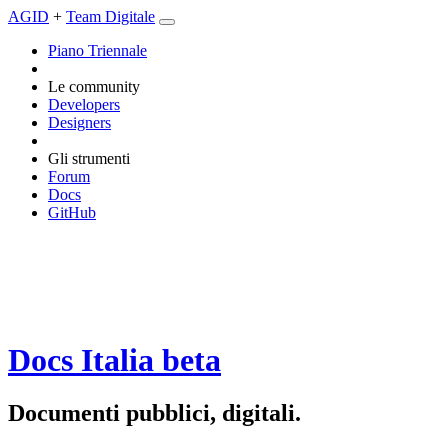
AGID
+
Team Digitale
Piano Triennale
Le community
Developers
Designers
Gli strumenti
Forum
Docs
GitHub
Docs Italia
beta
Documenti pubblici, digitali.