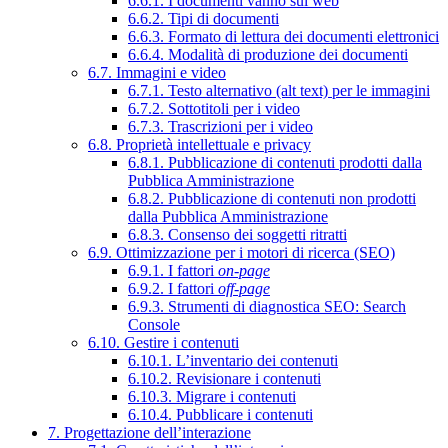
6.6.1. I documenti vanno sul web
6.6.2. Tipi di documenti
6.6.3. Formato di lettura dei documenti elettronici
6.6.4. Modalità di produzione dei documenti
6.7. Immagini e video
6.7.1. Testo alternativo (alt text) per le immagini
6.7.2. Sottotitoli per i video
6.7.3. Trascrizioni per i video
6.8. Proprietà intellettuale e privacy
6.8.1. Pubblicazione di contenuti prodotti dalla
Pubblica Amministrazione
6.8.2. Pubblicazione di contenuti non prodotti
dalla Pubblica Amministrazione
6.8.3. Consenso dei soggetti ritratti
6.9. Ottimizzazione per i motori di ricerca (SEO)
6.9.1. I fattori
on-page
6.9.2. I fattori
off-page
6.9.3. Strumenti di diagnostica SEO: Search
Console
6.10. Gestire i contenuti
6.10.1. L’inventario dei contenuti
6.10.2. Revisionare i contenuti
6.10.3. Migrare i contenuti
6.10.4. Pubblicare i contenuti
7. Progettazione dell’interazione