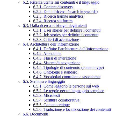
6.2. Ricerca utente sui contenuti e il linguaggio
6.2.1. Content discovery
6.2.2. Dati di ricerca (search keywords)
6.2.3. Ricerca tramite analytics
6.2.4. Ricerca sui forum
6.3. Dalla ricerca ai bisogni degli utenti
6.3.1. User stories per definire i contenuti
6.3.2. Job stories per definire i contenuti
6.3.3. Criteri di accettazione
6.4. Architettura dell’informazione
6.4.1. Definire l’architettura dell’informazione
6.4.2. Alberatura
6.4.3. Flussi di interazione
6.4.4. Sistemi di navigazione
6.4.5. Tipologie di contenuto (content type)
6.4.6. Ontologie e standard
6.4.7. Vocabolari controllati e tassonomie
6.5. Scrittura e linguaggio
6.5.1. Come leggono le persone sul web
6.5.2. Le regole per un linguaggio semplice
6.5.3. Microtesti
6.5.4. Scrittura collaborativa
6.5.5. Content critique
6.5.6. Traduzione e localizzazione dei contenuti
6.6. Documenti