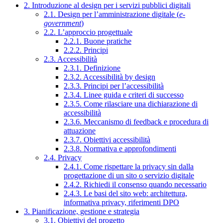
2. Introduzione al design per i servizi pubblici digitali
2.1. Design per l’amministrazione digitale (
e-
government
)
2.2. L’approccio progettuale
2.2.1. Buone pratiche
2.2.2. Principi
2.3. Accessibilità
2.3.1. Definizione
2.3.2. Accessibilità by design
2.3.3. Principi per l’accessibilità
2.3.4. Linee guida e criteri di successo
2.3.5. Come rilasciare una dichiarazione di
accessibilità
2.3.6. Meccanismo di feedback e procedura di
attuazione
2.3.7. Obiettivi accessibilità
2.3.8. Normativa e approfondimenti
2.4. Privacy
2.4.1. Come rispettare la privacy sin dalla
progettazione di un sito o servizio digitale
2.4.2. Richiedi il consenso quando necessario
2.4.3. Le basi del sito web: architettura,
informativa privacy, riferimenti DPO
3. Pianificazione, gestione e strategia
3.1. Obiettivi del progetto