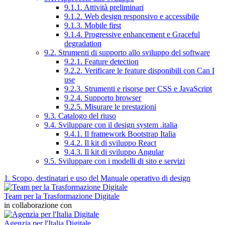
9.1.1. Attività preliminari
9.1.2. Web design responsivo e accessibile
9.1.3. Mobile first
9.1.4. Progressive enhancement e Graceful
degradation
9.2. Strumenti di supporto allo sviluppo del software
9.2.1. Feature detection
9.2.2. Verificare le feature disponibili con Can I
use
9.2.3. Strumenti e risorse per CSS e JavaScript
9.2.4. Supporto browser
9.2.5. Misurare le prestazioni
9.3. Catalogo del riuso
9.4. Sviluppare con il design system .italia
9.4.1. Il framework Bootstrap Italia
9.4.2. Il kit di sviluppo React
9.4.3. Il kit di sviluppo Angular
9.5. Sviluppare con i modelli di sito e servizi
1. Scopo, destinatari e uso del Manuale operativo di design
Team per la Trasformazione Digitale
in collaborazione con
Agenzia per l'Italia Digitale