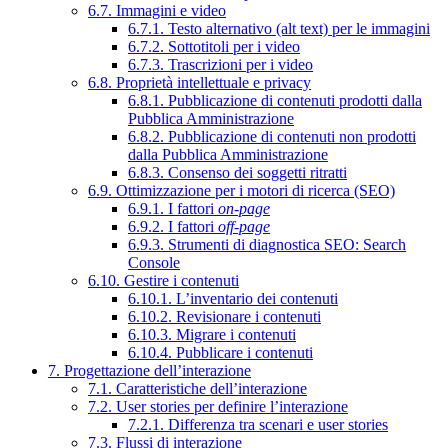
6.7. Immagini e video
6.7.1. Testo alternativo (alt text) per le immagini
6.7.2. Sottotitoli per i video
6.7.3. Trascrizioni per i video
6.8. Proprietà intellettuale e privacy
6.8.1. Pubblicazione di contenuti prodotti dalla
Pubblica Amministrazione
6.8.2. Pubblicazione di contenuti non prodotti
dalla Pubblica Amministrazione
6.8.3. Consenso dei soggetti ritratti
6.9. Ottimizzazione per i motori di ricerca (SEO)
6.9.1. I fattori
on-page
6.9.2. I fattori
off-page
6.9.3. Strumenti di diagnostica SEO: Search
Console
6.10. Gestire i contenuti
6.10.1. L’inventario dei contenuti
6.10.2. Revisionare i contenuti
6.10.3. Migrare i contenuti
6.10.4. Pubblicare i contenuti
7. Progettazione dell’interazione
7.1. Caratteristiche dell’interazione
7.2. User stories per definire l’interazione
7.2.1. Differenza tra scenari e user stories
7.3. Flussi di interazione