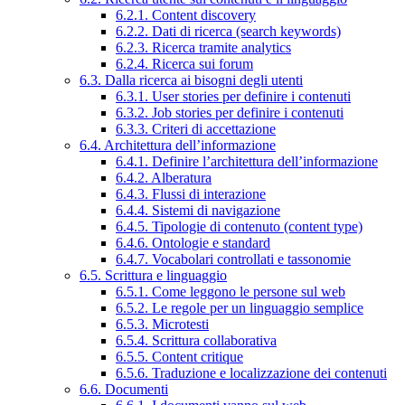
6.2.1. Content discovery
6.2.2. Dati di ricerca (search keywords)
6.2.3. Ricerca tramite analytics
6.2.4. Ricerca sui forum
6.3. Dalla ricerca ai bisogni degli utenti
6.3.1. User stories per definire i contenuti
6.3.2. Job stories per definire i contenuti
6.3.3. Criteri di accettazione
6.4. Architettura dell’informazione
6.4.1. Definire l’architettura dell’informazione
6.4.2. Alberatura
6.4.3. Flussi di interazione
6.4.4. Sistemi di navigazione
6.4.5. Tipologie di contenuto (content type)
6.4.6. Ontologie e standard
6.4.7. Vocabolari controllati e tassonomie
6.5. Scrittura e linguaggio
6.5.1. Come leggono le persone sul web
6.5.2. Le regole per un linguaggio semplice
6.5.3. Microtesti
6.5.4. Scrittura collaborativa
6.5.5. Content critique
6.5.6. Traduzione e localizzazione dei contenuti
6.6. Documenti