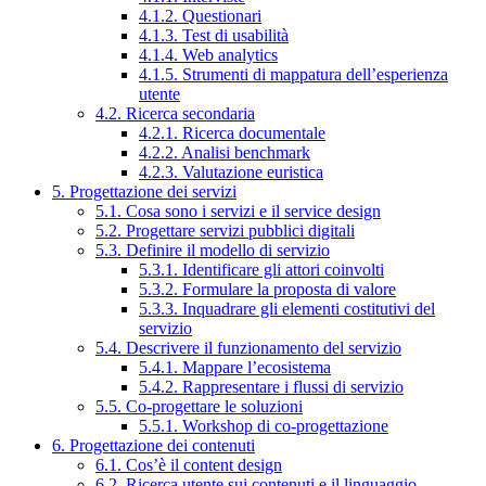
4.1.2. Questionari
4.1.3. Test di usabilità
4.1.4. Web analytics
4.1.5. Strumenti di mappatura dell’esperienza
utente
4.2. Ricerca secondaria
4.2.1. Ricerca documentale
4.2.2. Analisi benchmark
4.2.3. Valutazione euristica
5. Progettazione dei servizi
5.1. Cosa sono i servizi e il service design
5.2. Progettare servizi pubblici digitali
5.3. Definire il modello di servizio
5.3.1. Identificare gli attori coinvolti
5.3.2. Formulare la proposta di valore
5.3.3. Inquadrare gli elementi costitutivi del
servizio
5.4. Descrivere il funzionamento del servizio
5.4.1. Mappare l’ecosistema
5.4.2. Rappresentare i flussi di servizio
5.5. Co-progettare le soluzioni
5.5.1. Workshop di co-progettazione
6. Progettazione dei contenuti
6.1. Cos’è il content design
6.2. Ricerca utente sui contenuti e il linguaggio