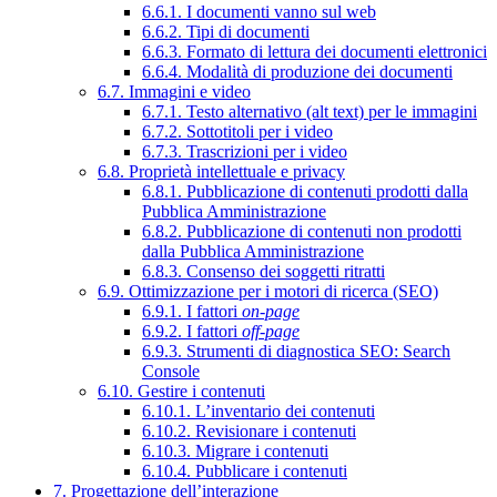
6.6.1. I documenti vanno sul web
6.6.2. Tipi di documenti
6.6.3. Formato di lettura dei documenti elettronici
6.6.4. Modalità di produzione dei documenti
6.7. Immagini e video
6.7.1. Testo alternativo (alt text) per le immagini
6.7.2. Sottotitoli per i video
6.7.3. Trascrizioni per i video
6.8. Proprietà intellettuale e privacy
6.8.1. Pubblicazione di contenuti prodotti dalla
Pubblica Amministrazione
6.8.2. Pubblicazione di contenuti non prodotti
dalla Pubblica Amministrazione
6.8.3. Consenso dei soggetti ritratti
6.9. Ottimizzazione per i motori di ricerca (SEO)
6.9.1. I fattori
on-page
6.9.2. I fattori
off-page
6.9.3. Strumenti di diagnostica SEO: Search
Console
6.10. Gestire i contenuti
6.10.1. L’inventario dei contenuti
6.10.2. Revisionare i contenuti
6.10.3. Migrare i contenuti
6.10.4. Pubblicare i contenuti
7. Progettazione dell’interazione