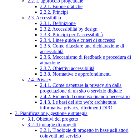
2.2. L’approccio progettuale
2.2.1. Buone pratiche
2.2.2. Principi
2.3. Accessibilità
2.3.1. Definizione
2.3.2. Accessibilità by design
2.3.3. Principi per l’accessibilità
2.3.4. Linee guida e criteri di successo
2.3.5. Come rilasciare una dichiarazione di
accessibilità
2.3.6. Meccanismo di feedback e procedura di
attuazione
2.3.7. Obiettivi accessibilità
2.3.8. Normativa e approfondimenti
2.4. Privacy
2.4.1. Come rispettare la privacy sin dalla
progettazione di un sito o servizio digitale
2.4.2. Richiedi il consenso quando necessario
2.4.3. Le basi del sito web: architettura,
informativa privacy, riferimenti DPO
3. Pianificazione, gestione e strategia
3.1. Obiettivi del progetto
3.2. Tipologie di progetti
3.2.1. Tipologie di progetto in base agli attori
coinvolti nel servizio