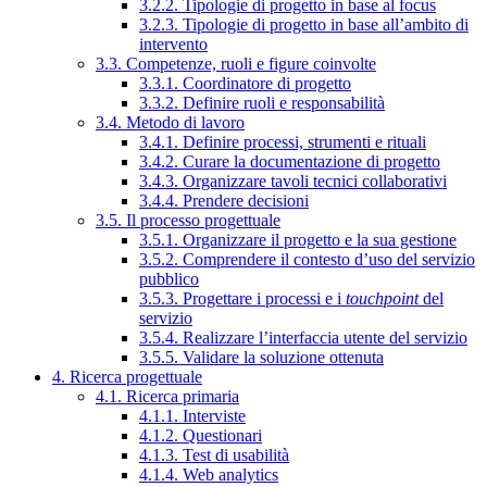
3.2.2. Tipologie di progetto in base al focus
3.2.3. Tipologie di progetto in base all’ambito di
intervento
3.3. Competenze, ruoli e figure coinvolte
3.3.1. Coordinatore di progetto
3.3.2. Definire ruoli e responsabilità
3.4. Metodo di lavoro
3.4.1. Definire processi, strumenti e rituali
3.4.2. Curare la documentazione di progetto
3.4.3. Organizzare tavoli tecnici collaborativi
3.4.4. Prendere decisioni
3.5. Il processo progettuale
3.5.1. Organizzare il progetto e la sua gestione
3.5.2. Comprendere il contesto d’uso del servizio
pubblico
3.5.3. Progettare i processi e i
touchpoint
del
servizio
3.5.4. Realizzare l’interfaccia utente del servizio
3.5.5. Validare la soluzione ottenuta
4. Ricerca progettuale
4.1. Ricerca primaria
4.1.1. Interviste
4.1.2. Questionari
4.1.3. Test di usabilità
4.1.4. Web analytics