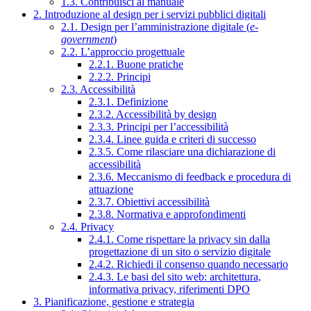
1.3. Contribuisci al manuale
2. Introduzione al design per i servizi pubblici digitali
2.1. Design per l’amministrazione digitale (
e-
government
)
2.2. L’approccio progettuale
2.2.1. Buone pratiche
2.2.2. Principi
2.3. Accessibilità
2.3.1. Definizione
2.3.2. Accessibilità by design
2.3.3. Principi per l’accessibilità
2.3.4. Linee guida e criteri di successo
2.3.5. Come rilasciare una dichiarazione di
accessibilità
2.3.6. Meccanismo di feedback e procedura di
attuazione
2.3.7. Obiettivi accessibilità
2.3.8. Normativa e approfondimenti
2.4. Privacy
2.4.1. Come rispettare la privacy sin dalla
progettazione di un sito o servizio digitale
2.4.2. Richiedi il consenso quando necessario
2.4.3. Le basi del sito web: architettura,
informativa privacy, riferimenti DPO
3. Pianificazione, gestione e strategia