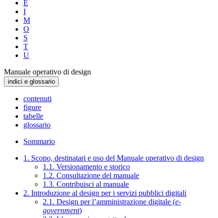
E
I
M
O
S
T
U
Manuale operativo di design
indici e glossario
contenuti
figure
tabelle
glossario
Sommario
1. Scopo, destinatari e uso del Manuale operativo di design
1.1. Versionamento e storico
1.2. Consultazione del manuale
1.3. Contribuisci al manuale
2. Introduzione al design per i servizi pubblici digitali
2.1. Design per l’amministrazione digitale (
e-
government
)