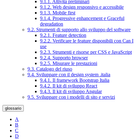
9.1.1. Attività preliminari
9.1.2. Web design responsivo e accessibile
9.1.3. Mobile first
9.1.4. Progressive enhancement e Graceful
degradation
9.2. Strumenti di supporto allo sviluppo del software
9.2.1. Feature detection
9.2.2. Verificare le feature disponibili con Can I
use
9.2.3. Strumenti e risorse per CSS e JavaScript
9.2.4. Supporto browser
9.2.5. Misurare le prestazioni
9.3. Catalogo del riuso
9.4. Sviluppare con il design system .italia
9.4.1. Il framework Bootstrap Italia
9.4.2. Il kit di sviluppo React
9.4.3. Il kit di sviluppo Angular
9.5. Sviluppare con i modelli di sito e servizi
glossario
A
B
C
D