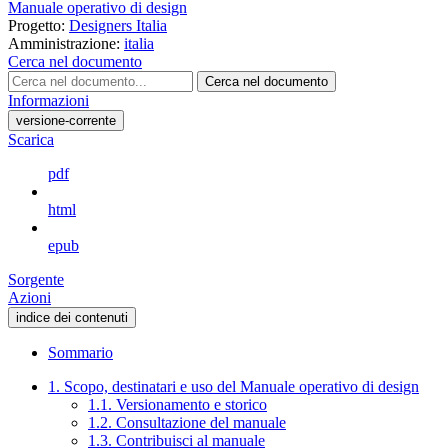
Manuale operativo di design
Progetto:
Designers Italia
Amministrazione:
italia
Cerca nel documento
Cerca nel documento
Informazioni
versione-corrente
Scarica
pdf
html
epub
Sorgente
Azioni
indice dei contenuti
Sommario
1. Scopo, destinatari e uso del Manuale operativo di design
1.1. Versionamento e storico
1.2. Consultazione del manuale
1.3. Contribuisci al manuale