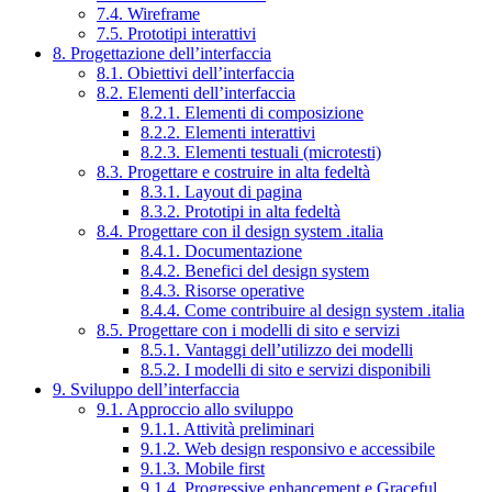
7.4. Wireframe
7.5. Prototipi interattivi
8. Progettazione dell’interfaccia
8.1. Obiettivi dell’interfaccia
8.2. Elementi dell’interfaccia
8.2.1. Elementi di composizione
8.2.2. Elementi interattivi
8.2.3. Elementi testuali (microtesti)
8.3. Progettare e costruire in alta fedeltà
8.3.1. Layout di pagina
8.3.2. Prototipi in alta fedeltà
8.4. Progettare con il design system .italia
8.4.1. Documentazione
8.4.2. Benefici del design system
8.4.3. Risorse operative
8.4.4. Come contribuire al design system .italia
8.5. Progettare con i modelli di sito e servizi
8.5.1. Vantaggi dell’utilizzo dei modelli
8.5.2. I modelli di sito e servizi disponibili
9. Sviluppo dell’interfaccia
9.1. Approccio allo sviluppo
9.1.1. Attività preliminari
9.1.2. Web design responsivo e accessibile
9.1.3. Mobile first
9.1.4. Progressive enhancement e Graceful