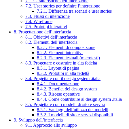
7.1. Caratteristiche dell’interazione
7.2. User stories per definire l’interazione
7.2.1. Differenza tra scenari e user stories
7.3. Flussi di interazione
7.4. Wireframe
7.5. Prototipi interattivi
8. Progettazione dell’interfaccia
8.1. Obiettivi dell’interfaccia
8.2. Elementi dell’interfaccia
8.2.1. Elementi di composizione
8.2.2. Elementi interattivi
8.2.3. Elementi testuali (microtesti)
8.3. Progettare e costruire in alta fedeltà
8.3.1. Layout di pagina
8.3.2. Prototipi in alta fedeltà
8.4. Progettare con il design system .italia
8.4.1. Documentazione
8.4.2. Benefici del design system
8.4.3. Risorse operative
8.4.4. Come contribuire al design system .italia
8.5. Progettare con i modelli di sito e servizi
8.5.1. Vantaggi dell’utilizzo dei modelli
8.5.2. I modelli di sito e servizi disponibili
9. Sviluppo dell’interfaccia
9.1. Approccio allo sviluppo