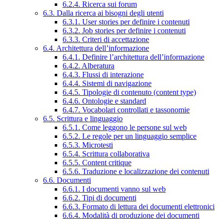
6.2.4. Ricerca sui forum
6.3. Dalla ricerca ai bisogni degli utenti
6.3.1. User stories per definire i contenuti
6.3.2. Job stories per definire i contenuti
6.3.3. Criteri di accettazione
6.4. Architettura dell’informazione
6.4.1. Definire l’architettura dell’informazione
6.4.2. Alberatura
6.4.3. Flussi di interazione
6.4.4. Sistemi di navigazione
6.4.5. Tipologie di contenuto (content type)
6.4.6. Ontologie e standard
6.4.7. Vocabolari controllati e tassonomie
6.5. Scrittura e linguaggio
6.5.1. Come leggono le persone sul web
6.5.2. Le regole per un linguaggio semplice
6.5.3. Microtesti
6.5.4. Scrittura collaborativa
6.5.5. Content critique
6.5.6. Traduzione e localizzazione dei contenuti
6.6. Documenti
6.6.1. I documenti vanno sul web
6.6.2. Tipi di documenti
6.6.3. Formato di lettura dei documenti elettronici
6.6.4. Modalità di produzione dei documenti