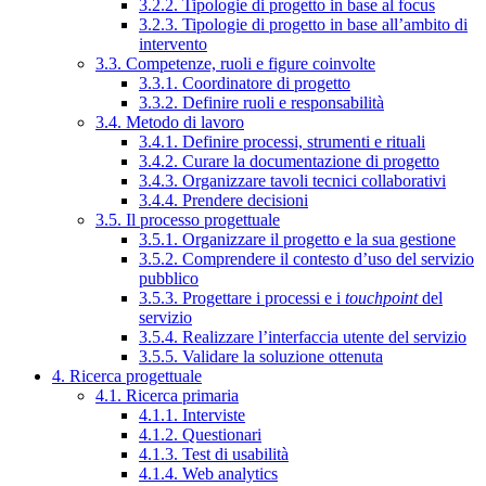
3.2.2. Tipologie di progetto in base al focus
3.2.3. Tipologie di progetto in base all’ambito di
intervento
3.3. Competenze, ruoli e figure coinvolte
3.3.1. Coordinatore di progetto
3.3.2. Definire ruoli e responsabilità
3.4. Metodo di lavoro
3.4.1. Definire processi, strumenti e rituali
3.4.2. Curare la documentazione di progetto
3.4.3. Organizzare tavoli tecnici collaborativi
3.4.4. Prendere decisioni
3.5. Il processo progettuale
3.5.1. Organizzare il progetto e la sua gestione
3.5.2. Comprendere il contesto d’uso del servizio
pubblico
3.5.3. Progettare i processi e i
touchpoint
del
servizio
3.5.4. Realizzare l’interfaccia utente del servizio
3.5.5. Validare la soluzione ottenuta
4. Ricerca progettuale
4.1. Ricerca primaria
4.1.1. Interviste
4.1.2. Questionari
4.1.3. Test di usabilità
4.1.4. Web analytics