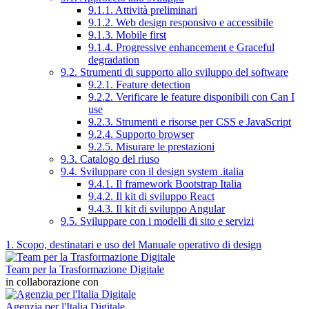
9.1.1. Attività preliminari
9.1.2. Web design responsivo e accessibile
9.1.3. Mobile first
9.1.4. Progressive enhancement e Graceful
degradation
9.2. Strumenti di supporto allo sviluppo del software
9.2.1. Feature detection
9.2.2. Verificare le feature disponibili con Can I
use
9.2.3. Strumenti e risorse per CSS e JavaScript
9.2.4. Supporto browser
9.2.5. Misurare le prestazioni
9.3. Catalogo del riuso
9.4. Sviluppare con il design system .italia
9.4.1. Il framework Bootstrap Italia
9.4.2. Il kit di sviluppo React
9.4.3. Il kit di sviluppo Angular
9.5. Sviluppare con i modelli di sito e servizi
1. Scopo, destinatari e uso del Manuale operativo di design
Team per la Trasformazione Digitale
in collaborazione con
Agenzia per l'Italia Digitale