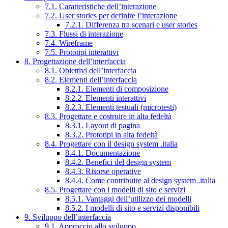
7.1. Caratteristiche dell’interazione
7.2. User stories per definire l’interazione
7.2.1. Differenza tra scenari e user stories
7.3. Flussi di interazione
7.4. Wireframe
7.5. Prototipi interattivi
8. Progettazione dell’interfaccia
8.1. Obiettivi dell’interfaccia
8.2. Elementi dell’interfaccia
8.2.1. Elementi di composizione
8.2.2. Elementi interattivi
8.2.3. Elementi testuali (microtesti)
8.3. Progettare e costruire in alta fedeltà
8.3.1. Layout di pagina
8.3.2. Prototipi in alta fedeltà
8.4. Progettare con il design system .italia
8.4.1. Documentazione
8.4.2. Benefici del design system
8.4.3. Risorse operative
8.4.4. Come contribuire al design system .italia
8.5. Progettare con i modelli di sito e servizi
8.5.1. Vantaggi dell’utilizzo dei modelli
8.5.2. I modelli di sito e servizi disponibili
9. Sviluppo dell’interfaccia
9.1. Approccio allo sviluppo