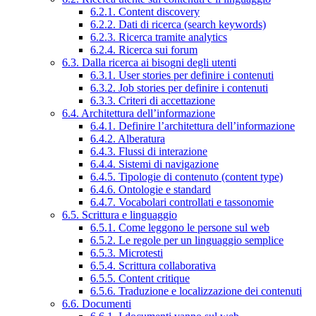
6.2.1. Content discovery
6.2.2. Dati di ricerca (search keywords)
6.2.3. Ricerca tramite analytics
6.2.4. Ricerca sui forum
6.3. Dalla ricerca ai bisogni degli utenti
6.3.1. User stories per definire i contenuti
6.3.2. Job stories per definire i contenuti
6.3.3. Criteri di accettazione
6.4. Architettura dell’informazione
6.4.1. Definire l’architettura dell’informazione
6.4.2. Alberatura
6.4.3. Flussi di interazione
6.4.4. Sistemi di navigazione
6.4.5. Tipologie di contenuto (content type)
6.4.6. Ontologie e standard
6.4.7. Vocabolari controllati e tassonomie
6.5. Scrittura e linguaggio
6.5.1. Come leggono le persone sul web
6.5.2. Le regole per un linguaggio semplice
6.5.3. Microtesti
6.5.4. Scrittura collaborativa
6.5.5. Content critique
6.5.6. Traduzione e localizzazione dei contenuti
6.6. Documenti