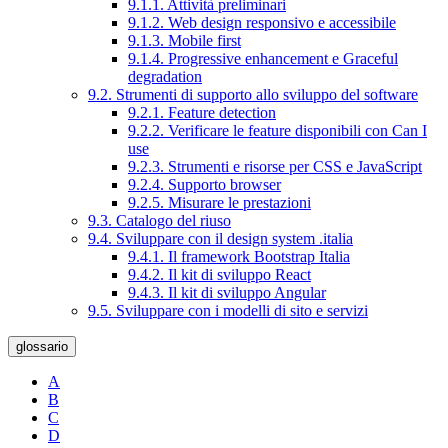
9.1.1. Attività preliminari
9.1.2. Web design responsivo e accessibile
9.1.3. Mobile first
9.1.4. Progressive enhancement e Graceful
degradation
9.2. Strumenti di supporto allo sviluppo del software
9.2.1. Feature detection
9.2.2. Verificare le feature disponibili con Can I
use
9.2.3. Strumenti e risorse per CSS e JavaScript
9.2.4. Supporto browser
9.2.5. Misurare le prestazioni
9.3. Catalogo del riuso
9.4. Sviluppare con il design system .italia
9.4.1. Il framework Bootstrap Italia
9.4.2. Il kit di sviluppo React
9.4.3. Il kit di sviluppo Angular
9.5. Sviluppare con i modelli di sito e servizi
glossario
A
B
C
D