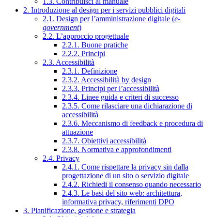
1.3. Contribuisci al manuale
2. Introduzione al design per i servizi pubblici digitali
2.1. Design per l’amministrazione digitale (
e-
government
)
2.2. L’approccio progettuale
2.2.1. Buone pratiche
2.2.2. Principi
2.3. Accessibilità
2.3.1. Definizione
2.3.2. Accessibilità by design
2.3.3. Principi per l’accessibilità
2.3.4. Linee guida e criteri di successo
2.3.5. Come rilasciare una dichiarazione di
accessibilità
2.3.6. Meccanismo di feedback e procedura di
attuazione
2.3.7. Obiettivi accessibilità
2.3.8. Normativa e approfondimenti
2.4. Privacy
2.4.1. Come rispettare la privacy sin dalla
progettazione di un sito o servizio digitale
2.4.2. Richiedi il consenso quando necessario
2.4.3. Le basi del sito web: architettura,
informativa privacy, riferimenti DPO
3. Pianificazione, gestione e strategia