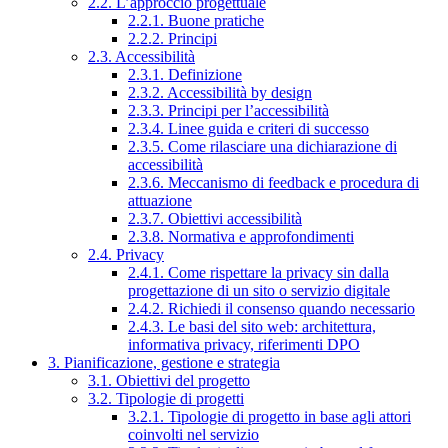
2.2. L’approccio progettuale
2.2.1. Buone pratiche
2.2.2. Principi
2.3. Accessibilità
2.3.1. Definizione
2.3.2. Accessibilità by design
2.3.3. Principi per l’accessibilità
2.3.4. Linee guida e criteri di successo
2.3.5. Come rilasciare una dichiarazione di
accessibilità
2.3.6. Meccanismo di feedback e procedura di
attuazione
2.3.7. Obiettivi accessibilità
2.3.8. Normativa e approfondimenti
2.4. Privacy
2.4.1. Come rispettare la privacy sin dalla
progettazione di un sito o servizio digitale
2.4.2. Richiedi il consenso quando necessario
2.4.3. Le basi del sito web: architettura,
informativa privacy, riferimenti DPO
3. Pianificazione, gestione e strategia
3.1. Obiettivi del progetto
3.2. Tipologie di progetti
3.2.1. Tipologie di progetto in base agli attori
coinvolti nel servizio