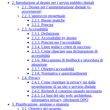
2. Introduzione al design per i servizi pubblici digitali
2.1. Design per l’amministrazione digitale (
e-
government
)
2.2. L’approccio progettuale
2.2.1. Buone pratiche
2.2.2. Principi
2.3. Accessibilità
2.3.1. Definizione
2.3.2. Accessibilità by design
2.3.3. Principi per l’accessibilità
2.3.4. Linee guida e criteri di successo
2.3.5. Come rilasciare una dichiarazione di
accessibilità
2.3.6. Meccanismo di feedback e procedura di
attuazione
2.3.7. Obiettivi accessibilità
2.3.8. Normativa e approfondimenti
2.4. Privacy
2.4.1. Come rispettare la privacy sin dalla
progettazione di un sito o servizio digitale
2.4.2. Richiedi il consenso quando necessario
2.4.3. Le basi del sito web: architettura,
informativa privacy, riferimenti DPO
3. Pianificazione, gestione e strategia
3.1. Obiettivi del progetto