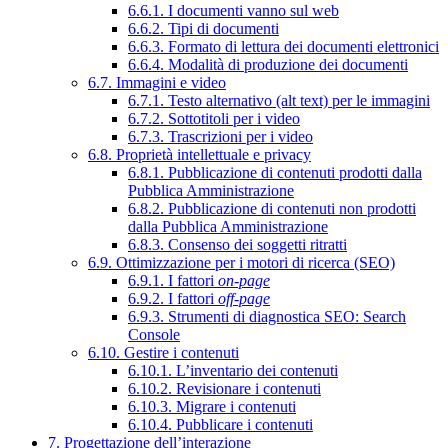
6.6.1. I documenti vanno sul web
6.6.2. Tipi di documenti
6.6.3. Formato di lettura dei documenti elettronici
6.6.4. Modalità di produzione dei documenti
6.7. Immagini e video
6.7.1. Testo alternativo (alt text) per le immagini
6.7.2. Sottotitoli per i video
6.7.3. Trascrizioni per i video
6.8. Proprietà intellettuale e privacy
6.8.1. Pubblicazione di contenuti prodotti dalla
Pubblica Amministrazione
6.8.2. Pubblicazione di contenuti non prodotti
dalla Pubblica Amministrazione
6.8.3. Consenso dei soggetti ritratti
6.9. Ottimizzazione per i motori di ricerca (SEO)
6.9.1. I fattori
on-page
6.9.2. I fattori
off-page
6.9.3. Strumenti di diagnostica SEO: Search
Console
6.10. Gestire i contenuti
6.10.1. L’inventario dei contenuti
6.10.2. Revisionare i contenuti
6.10.3. Migrare i contenuti
6.10.4. Pubblicare i contenuti
7. Progettazione dell’interazione