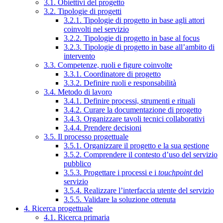
3.1. Obiettivi del progetto
3.2. Tipologie di progetti
3.2.1. Tipologie di progetto in base agli attori
coinvolti nel servizio
3.2.2. Tipologie di progetto in base al focus
3.2.3. Tipologie di progetto in base all’ambito di
intervento
3.3. Competenze, ruoli e figure coinvolte
3.3.1. Coordinatore di progetto
3.3.2. Definire ruoli e responsabilità
3.4. Metodo di lavoro
3.4.1. Definire processi, strumenti e rituali
3.4.2. Curare la documentazione di progetto
3.4.3. Organizzare tavoli tecnici collaborativi
3.4.4. Prendere decisioni
3.5. Il processo progettuale
3.5.1. Organizzare il progetto e la sua gestione
3.5.2. Comprendere il contesto d’uso del servizio
pubblico
3.5.3. Progettare i processi e i
touchpoint
del
servizio
3.5.4. Realizzare l’interfaccia utente del servizio
3.5.5. Validare la soluzione ottenuta
4. Ricerca progettuale
4.1. Ricerca primaria