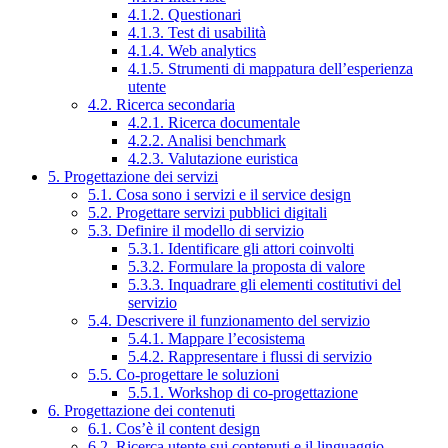
4.1.2. Questionari
4.1.3. Test di usabilità
4.1.4. Web analytics
4.1.5. Strumenti di mappatura dell’esperienza
utente
4.2. Ricerca secondaria
4.2.1. Ricerca documentale
4.2.2. Analisi benchmark
4.2.3. Valutazione euristica
5. Progettazione dei servizi
5.1. Cosa sono i servizi e il service design
5.2. Progettare servizi pubblici digitali
5.3. Definire il modello di servizio
5.3.1. Identificare gli attori coinvolti
5.3.2. Formulare la proposta di valore
5.3.3. Inquadrare gli elementi costitutivi del
servizio
5.4. Descrivere il funzionamento del servizio
5.4.1. Mappare l’ecosistema
5.4.2. Rappresentare i flussi di servizio
5.5. Co-progettare le soluzioni
5.5.1. Workshop di co-progettazione
6. Progettazione dei contenuti
6.1. Cos’è il content design
6.2. Ricerca utente sui contenuti e il linguaggio