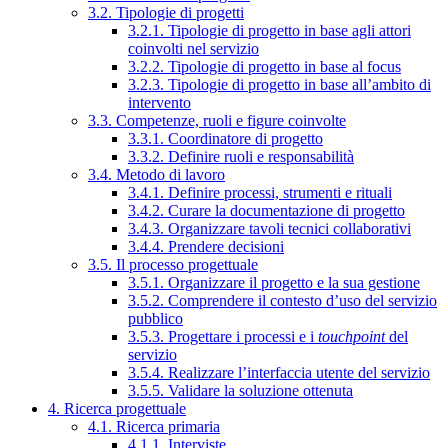
3.2. Tipologie di progetti
3.2.1. Tipologie di progetto in base agli attori
coinvolti nel servizio
3.2.2. Tipologie di progetto in base al focus
3.2.3. Tipologie di progetto in base all’ambito di
intervento
3.3. Competenze, ruoli e figure coinvolte
3.3.1. Coordinatore di progetto
3.3.2. Definire ruoli e responsabilità
3.4. Metodo di lavoro
3.4.1. Definire processi, strumenti e rituali
3.4.2. Curare la documentazione di progetto
3.4.3. Organizzare tavoli tecnici collaborativi
3.4.4. Prendere decisioni
3.5. Il processo progettuale
3.5.1. Organizzare il progetto e la sua gestione
3.5.2. Comprendere il contesto d’uso del servizio
pubblico
3.5.3. Progettare i processi e i
touchpoint
del
servizio
3.5.4. Realizzare l’interfaccia utente del servizio
3.5.5. Validare la soluzione ottenuta
4. Ricerca progettuale
4.1. Ricerca primaria
4.1.1. Interviste