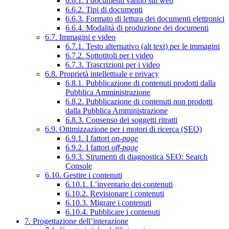
6.6.1. I documenti vanno sul web
6.6.2. Tipi di documenti
6.6.3. Formato di lettura dei documenti elettronici
6.6.4. Modalità di produzione dei documenti
6.7. Immagini e video
6.7.1. Testo alternativo (alt text) per le immagini
6.7.2. Sottotitoli per i video
6.7.3. Trascrizioni per i video
6.8. Proprietà intellettuale e privacy
6.8.1. Pubblicazione di contenuti prodotti dalla
Pubblica Amministrazione
6.8.2. Pubblicazione di contenuti non prodotti
dalla Pubblica Amministrazione
6.8.3. Consenso dei soggetti ritratti
6.9. Ottimizzazione per i motori di ricerca (SEO)
6.9.1. I fattori
on-page
6.9.2. I fattori
off-page
6.9.3. Strumenti di diagnostica SEO: Search
Console
6.10. Gestire i contenuti
6.10.1. L’inventario dei contenuti
6.10.2. Revisionare i contenuti
6.10.3. Migrare i contenuti
6.10.4. Pubblicare i contenuti
7. Progettazione dell’interazione