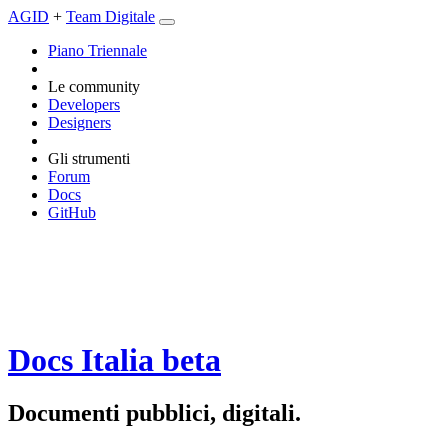
AGID
+
Team Digitale
Piano Triennale
Le community
Developers
Designers
Gli strumenti
Forum
Docs
GitHub
Docs Italia
beta
Documenti pubblici, digitali.