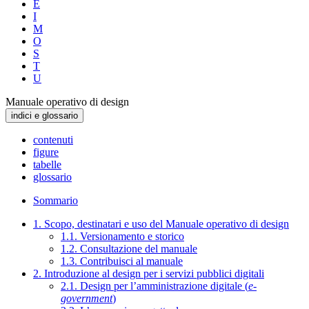
E
I
M
O
S
T
U
Manuale operativo di design
indici e glossario
contenuti
figure
tabelle
glossario
Sommario
1. Scopo, destinatari e uso del Manuale operativo di design
1.1. Versionamento e storico
1.2. Consultazione del manuale
1.3. Contribuisci al manuale
2. Introduzione al design per i servizi pubblici digitali
2.1. Design per l’amministrazione digitale (
e-
government
)