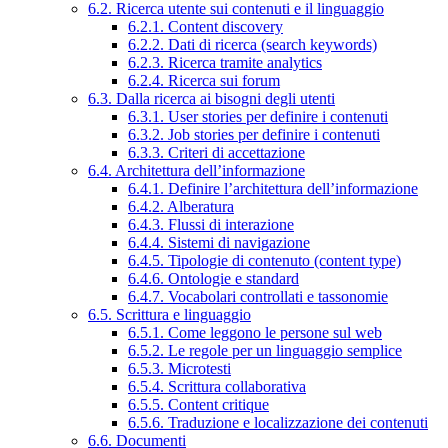
6.2. Ricerca utente sui contenuti e il linguaggio
6.2.1. Content discovery
6.2.2. Dati di ricerca (search keywords)
6.2.3. Ricerca tramite analytics
6.2.4. Ricerca sui forum
6.3. Dalla ricerca ai bisogni degli utenti
6.3.1. User stories per definire i contenuti
6.3.2. Job stories per definire i contenuti
6.3.3. Criteri di accettazione
6.4. Architettura dell’informazione
6.4.1. Definire l’architettura dell’informazione
6.4.2. Alberatura
6.4.3. Flussi di interazione
6.4.4. Sistemi di navigazione
6.4.5. Tipologie di contenuto (content type)
6.4.6. Ontologie e standard
6.4.7. Vocabolari controllati e tassonomie
6.5. Scrittura e linguaggio
6.5.1. Come leggono le persone sul web
6.5.2. Le regole per un linguaggio semplice
6.5.3. Microtesti
6.5.4. Scrittura collaborativa
6.5.5. Content critique
6.5.6. Traduzione e localizzazione dei contenuti
6.6. Documenti