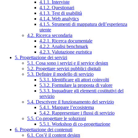
4.1.1. Interviste
4.1.2. Questionari
4.1.3. Test di usabilità
4.1.4. Web analytics
4.1.5. Strumenti di mappatura dell’esperienza
utente
4.2. Ricerca secondaria
4.2.1. Ricerca documentale
4.2.2. Analisi benchmark
4.2.3. Valutazione euristica
5. Progettazione dei servizi
5.1. Cosa sono i servizi e il service design
5.2. Progettare servizi pubblici digitali
5.3. Definire il modello di servizio
5.3.1. Identificare gli attori coinvolti
5.3.2. Formulare la proposta di valore
5.3.3. Inquadrare gli elementi costitutivi del
servizio
5.4. Descrivere il funzionamento del servizio
5.4.1. Mappare l’ecosistema
5.4.2. Rappresentare i flussi di servizio
5.5. Co-progettare le soluzioni
5.5.1. Workshop di co-progettazione
6. Progettazione dei contenuti
6.1. Cos’è il content design