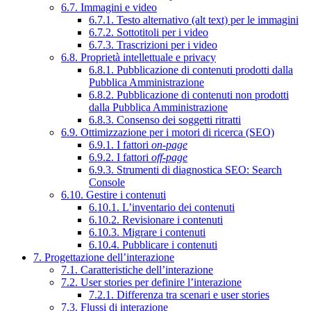
6.7. Immagini e video
6.7.1. Testo alternativo (alt text) per le immagini
6.7.2. Sottotitoli per i video
6.7.3. Trascrizioni per i video
6.8. Proprietà intellettuale e privacy
6.8.1. Pubblicazione di contenuti prodotti dalla
Pubblica Amministrazione
6.8.2. Pubblicazione di contenuti non prodotti
dalla Pubblica Amministrazione
6.8.3. Consenso dei soggetti ritratti
6.9. Ottimizzazione per i motori di ricerca (SEO)
6.9.1. I fattori
on-page
6.9.2. I fattori
off-page
6.9.3. Strumenti di diagnostica SEO: Search
Console
6.10. Gestire i contenuti
6.10.1. L’inventario dei contenuti
6.10.2. Revisionare i contenuti
6.10.3. Migrare i contenuti
6.10.4. Pubblicare i contenuti
7. Progettazione dell’interazione
7.1. Caratteristiche dell’interazione
7.2. User stories per definire l’interazione
7.2.1. Differenza tra scenari e user stories
7.3. Flussi di interazione