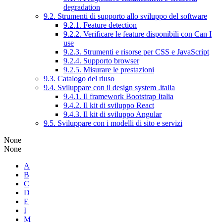
degradation
9.2. Strumenti di supporto allo sviluppo del software
9.2.1. Feature detection
9.2.2. Verificare le feature disponibili con Can I
use
9.2.3. Strumenti e risorse per CSS e JavaScript
9.2.4. Supporto browser
9.2.5. Misurare le prestazioni
9.3. Catalogo del riuso
9.4. Sviluppare con il design system .italia
9.4.1. Il framework Bootstrap Italia
9.4.2. Il kit di sviluppo React
9.4.3. Il kit di sviluppo Angular
9.5. Sviluppare con i modelli di sito e servizi
None
None
A
B
C
D
E
I
M