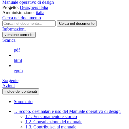
Manuale operativo di design
Progetto:
Designers Italia
Amministrazione:
italia
Cerca nel documento
Cerca nel documento
Informazioni
versione-corrente
Scarica
pdf
html
epub
Sorgente
Azioni
indice dei contenuti
Sommario
1. Scopo, destinatari e uso del Manuale operativo di design
1.1. Versionamento e storico
1.2. Consultazione del manuale
1.3. Contribuisci al manuale