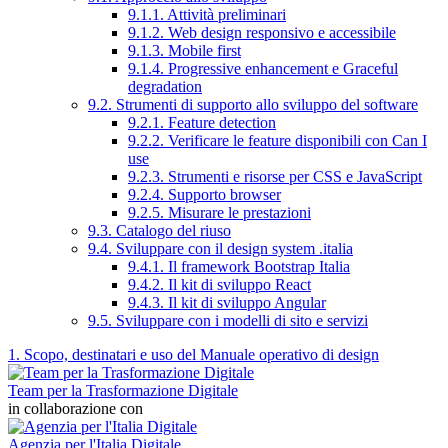
9.1.1. Attività preliminari
9.1.2. Web design responsivo e accessibile
9.1.3. Mobile first
9.1.4. Progressive enhancement e Graceful
degradation
9.2. Strumenti di supporto allo sviluppo del software
9.2.1. Feature detection
9.2.2. Verificare le feature disponibili con Can I
use
9.2.3. Strumenti e risorse per CSS e JavaScript
9.2.4. Supporto browser
9.2.5. Misurare le prestazioni
9.3. Catalogo del riuso
9.4. Sviluppare con il design system .italia
9.4.1. Il framework Bootstrap Italia
9.4.2. Il kit di sviluppo React
9.4.3. Il kit di sviluppo Angular
9.5. Sviluppare con i modelli di sito e servizi
1. Scopo, destinatari e uso del Manuale operativo di design
Team per la Trasformazione Digitale
in collaborazione con
Agenzia per l'Italia Digitale