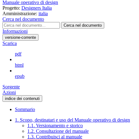
Manuale operativo di design
Progetto:
Designers Italia
Amministrazione:
italia
Cerca nel documento
Cerca nel documento
Informazioni
versione-corrente
Scarica
pdf
html
epub
Sorgente
Azioni
indice dei contenuti
Sommario
1. Scopo, destinatari e uso del Manuale operativo di design
1.1. Versionamento e storico
1.2. Consultazione del manuale
1.3. Contribuisci al manuale