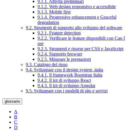
9.1.1. Attività preliminari
9.1.2. Web design responsivo e accessibile
9.1.3. Mobile first
9.1.4. Progressive enhancement e Graceful
degradation
9.2. Strumenti di supporto allo sviluppo del software
9.2.1. Feature detection
9.2.2. Verificare le feature disponibili con Can I
use
9.2.3. Strumenti e risorse per CSS e JavaScript
9.2.4. Supporto browser
9.2.5. Misurare le prestazioni
9.3. Catalogo del riuso
9.4. Sviluppare con il design system .italia
9.4.1. Il framework Bootstrap Italia
9.4.2. Il kit di sviluppo React
9.4.3. Il kit di sviluppo Angular
9.5. Sviluppare con i modelli di sito e servizi
glossario
A
B
C
D