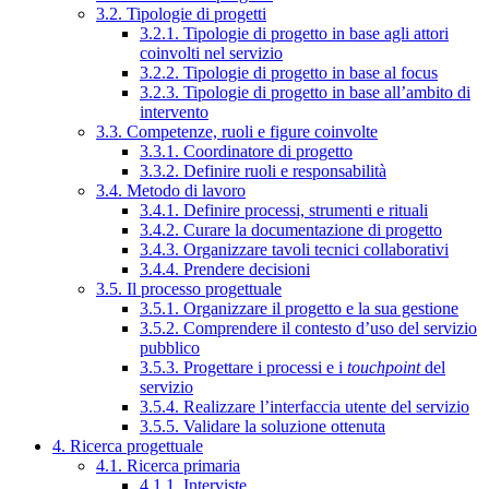
3.2. Tipologie di progetti
3.2.1. Tipologie di progetto in base agli attori
coinvolti nel servizio
3.2.2. Tipologie di progetto in base al focus
3.2.3. Tipologie di progetto in base all’ambito di
intervento
3.3. Competenze, ruoli e figure coinvolte
3.3.1. Coordinatore di progetto
3.3.2. Definire ruoli e responsabilità
3.4. Metodo di lavoro
3.4.1. Definire processi, strumenti e rituali
3.4.2. Curare la documentazione di progetto
3.4.3. Organizzare tavoli tecnici collaborativi
3.4.4. Prendere decisioni
3.5. Il processo progettuale
3.5.1. Organizzare il progetto e la sua gestione
3.5.2. Comprendere il contesto d’uso del servizio
pubblico
3.5.3. Progettare i processi e i
touchpoint
del
servizio
3.5.4. Realizzare l’interfaccia utente del servizio
3.5.5. Validare la soluzione ottenuta
4. Ricerca progettuale
4.1. Ricerca primaria
4.1.1. Interviste