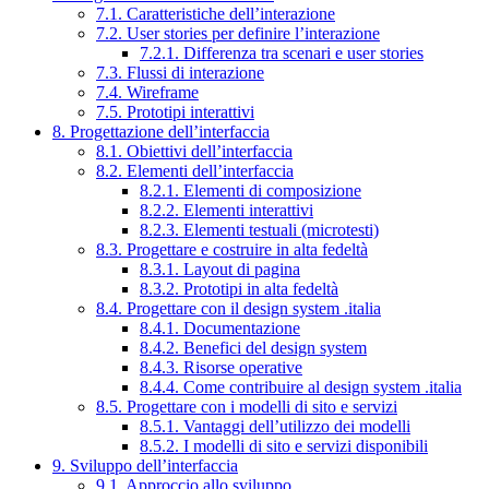
7.1. Caratteristiche dell’interazione
7.2. User stories per definire l’interazione
7.2.1. Differenza tra scenari e user stories
7.3. Flussi di interazione
7.4. Wireframe
7.5. Prototipi interattivi
8. Progettazione dell’interfaccia
8.1. Obiettivi dell’interfaccia
8.2. Elementi dell’interfaccia
8.2.1. Elementi di composizione
8.2.2. Elementi interattivi
8.2.3. Elementi testuali (microtesti)
8.3. Progettare e costruire in alta fedeltà
8.3.1. Layout di pagina
8.3.2. Prototipi in alta fedeltà
8.4. Progettare con il design system .italia
8.4.1. Documentazione
8.4.2. Benefici del design system
8.4.3. Risorse operative
8.4.4. Come contribuire al design system .italia
8.5. Progettare con i modelli di sito e servizi
8.5.1. Vantaggi dell’utilizzo dei modelli
8.5.2. I modelli di sito e servizi disponibili
9. Sviluppo dell’interfaccia
9.1. Approccio allo sviluppo