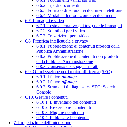
6.6.1. I documenti vanno sul web
6.6.2. Tipi di documenti
6.6.3. Formato di lettura dei documenti elettronici
6.6.4. Modalità di produzione dei documenti
6.7. Immagini e video
6.7.1. Testo alternativo (alt text) per le immagini
6.7.2. Sottotitoli per i video
6.7.3. Trascrizioni per i video
6.8. Proprietà intellettuale e privacy
6.8.1. Pubblicazione di contenuti prodotti dalla
Pubblica Amministrazione
6.8.2. Pubblicazione di contenuti non prodotti
dalla Pubblica Amministrazione
6.8.3. Consenso dei soggetti ritratti
6.9. Ottimizzazione per i motori di ricerca (SEO)
6.9.1. I fattori
on-page
6.9.2. I fattori
off-page
6.9.3. Strumenti di diagnostica SEO: Search
Console
6.10. Gestire i contenuti
6.10.1. L’inventario dei contenuti
6.10.2. Revisionare i contenuti
6.10.3. Migrare i contenuti
6.10.4. Pubblicare i contenuti
7. Progettazione dell’interazione