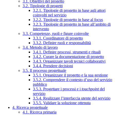
3.1. Obiettivi del progetto
3.2. Tipologie di progetti
3.2.1. Tipologie di progetto in base agli attori
coinvolti nel servizio
3.2.2. Tipologie di progetto in base al focus
3.2.3. Tipologie di progetto in base all’ambito di
intervento
3.3. Competenze, ruoli e figure coinvolte
3.3.1. Coordinatore di progetto
3.3.2. Definire ruoli e responsabilità
3.4. Metodo di lavoro
3.4.1. Definire processi, strumenti e rituali
3.4.2. Curare la documentazione di progetto
3.4.3. Organizzare tavoli tecnici collaborativi
3.4.4. Prendere decisioni
3.5. Il processo progettuale
3.5.1. Organizzare il progetto e la sua gestione
3.5.2. Comprendere il contesto d’uso del servizio
pubblico
3.5.3. Progettare i processi e i
touchpoint
del
servizio
3.5.4. Realizzare l’interfaccia utente del servizio
3.5.5. Validare la soluzione ottenuta
4. Ricerca progettuale
4.1. Ricerca primaria