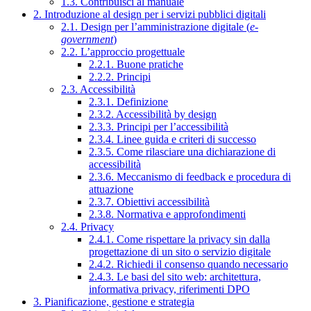
1.3. Contribuisci al manuale
2. Introduzione al design per i servizi pubblici digitali
2.1. Design per l’amministrazione digitale (
e-
government
)
2.2. L’approccio progettuale
2.2.1. Buone pratiche
2.2.2. Principi
2.3. Accessibilità
2.3.1. Definizione
2.3.2. Accessibilità by design
2.3.3. Principi per l’accessibilità
2.3.4. Linee guida e criteri di successo
2.3.5. Come rilasciare una dichiarazione di
accessibilità
2.3.6. Meccanismo di feedback e procedura di
attuazione
2.3.7. Obiettivi accessibilità
2.3.8. Normativa e approfondimenti
2.4. Privacy
2.4.1. Come rispettare la privacy sin dalla
progettazione di un sito o servizio digitale
2.4.2. Richiedi il consenso quando necessario
2.4.3. Le basi del sito web: architettura,
informativa privacy, riferimenti DPO
3. Pianificazione, gestione e strategia