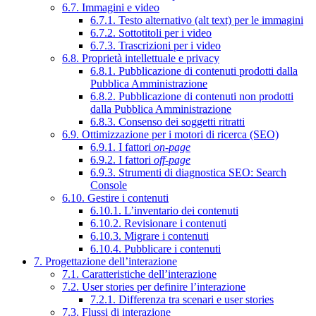
6.7. Immagini e video
6.7.1. Testo alternativo (alt text) per le immagini
6.7.2. Sottotitoli per i video
6.7.3. Trascrizioni per i video
6.8. Proprietà intellettuale e privacy
6.8.1. Pubblicazione di contenuti prodotti dalla
Pubblica Amministrazione
6.8.2. Pubblicazione di contenuti non prodotti
dalla Pubblica Amministrazione
6.8.3. Consenso dei soggetti ritratti
6.9. Ottimizzazione per i motori di ricerca (SEO)
6.9.1. I fattori
on-page
6.9.2. I fattori
off-page
6.9.3. Strumenti di diagnostica SEO: Search
Console
6.10. Gestire i contenuti
6.10.1. L’inventario dei contenuti
6.10.2. Revisionare i contenuti
6.10.3. Migrare i contenuti
6.10.4. Pubblicare i contenuti
7. Progettazione dell’interazione
7.1. Caratteristiche dell’interazione
7.2. User stories per definire l’interazione
7.2.1. Differenza tra scenari e user stories
7.3. Flussi di interazione