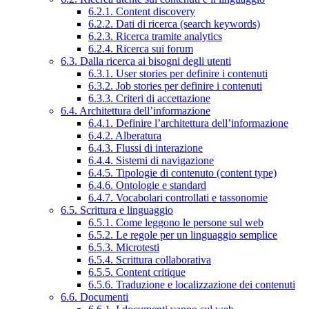
6.2.1. Content discovery
6.2.2. Dati di ricerca (search keywords)
6.2.3. Ricerca tramite analytics
6.2.4. Ricerca sui forum
6.3. Dalla ricerca ai bisogni degli utenti
6.3.1. User stories per definire i contenuti
6.3.2. Job stories per definire i contenuti
6.3.3. Criteri di accettazione
6.4. Architettura dell’informazione
6.4.1. Definire l’architettura dell’informazione
6.4.2. Alberatura
6.4.3. Flussi di interazione
6.4.4. Sistemi di navigazione
6.4.5. Tipologie di contenuto (content type)
6.4.6. Ontologie e standard
6.4.7. Vocabolari controllati e tassonomie
6.5. Scrittura e linguaggio
6.5.1. Come leggono le persone sul web
6.5.2. Le regole per un linguaggio semplice
6.5.3. Microtesti
6.5.4. Scrittura collaborativa
6.5.5. Content critique
6.5.6. Traduzione e localizzazione dei contenuti
6.6. Documenti