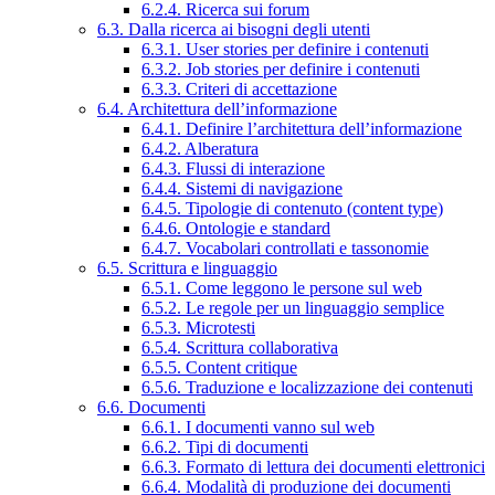
6.2.4. Ricerca sui forum
6.3. Dalla ricerca ai bisogni degli utenti
6.3.1. User stories per definire i contenuti
6.3.2. Job stories per definire i contenuti
6.3.3. Criteri di accettazione
6.4. Architettura dell’informazione
6.4.1. Definire l’architettura dell’informazione
6.4.2. Alberatura
6.4.3. Flussi di interazione
6.4.4. Sistemi di navigazione
6.4.5. Tipologie di contenuto (content type)
6.4.6. Ontologie e standard
6.4.7. Vocabolari controllati e tassonomie
6.5. Scrittura e linguaggio
6.5.1. Come leggono le persone sul web
6.5.2. Le regole per un linguaggio semplice
6.5.3. Microtesti
6.5.4. Scrittura collaborativa
6.5.5. Content critique
6.5.6. Traduzione e localizzazione dei contenuti
6.6. Documenti
6.6.1. I documenti vanno sul web
6.6.2. Tipi di documenti
6.6.3. Formato di lettura dei documenti elettronici
6.6.4. Modalità di produzione dei documenti