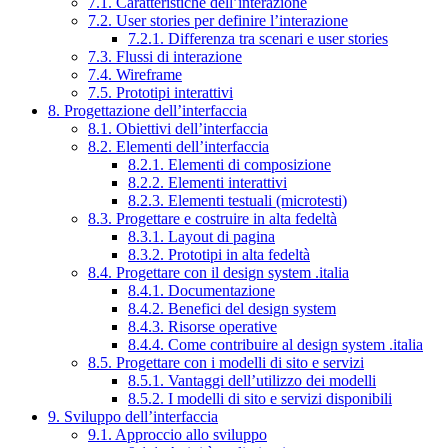
7.1. Caratteristiche dell’interazione
7.2. User stories per definire l’interazione
7.2.1. Differenza tra scenari e user stories
7.3. Flussi di interazione
7.4. Wireframe
7.5. Prototipi interattivi
8. Progettazione dell’interfaccia
8.1. Obiettivi dell’interfaccia
8.2. Elementi dell’interfaccia
8.2.1. Elementi di composizione
8.2.2. Elementi interattivi
8.2.3. Elementi testuali (microtesti)
8.3. Progettare e costruire in alta fedeltà
8.3.1. Layout di pagina
8.3.2. Prototipi in alta fedeltà
8.4. Progettare con il design system .italia
8.4.1. Documentazione
8.4.2. Benefici del design system
8.4.3. Risorse operative
8.4.4. Come contribuire al design system .italia
8.5. Progettare con i modelli di sito e servizi
8.5.1. Vantaggi dell’utilizzo dei modelli
8.5.2. I modelli di sito e servizi disponibili
9. Sviluppo dell’interfaccia
9.1. Approccio allo sviluppo