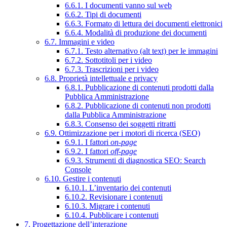
6.6.1. I documenti vanno sul web
6.6.2. Tipi di documenti
6.6.3. Formato di lettura dei documenti elettronici
6.6.4. Modalità di produzione dei documenti
6.7. Immagini e video
6.7.1. Testo alternativo (alt text) per le immagini
6.7.2. Sottotitoli per i video
6.7.3. Trascrizioni per i video
6.8. Proprietà intellettuale e privacy
6.8.1. Pubblicazione di contenuti prodotti dalla
Pubblica Amministrazione
6.8.2. Pubblicazione di contenuti non prodotti
dalla Pubblica Amministrazione
6.8.3. Consenso dei soggetti ritratti
6.9. Ottimizzazione per i motori di ricerca (SEO)
6.9.1. I fattori
on-page
6.9.2. I fattori
off-page
6.9.3. Strumenti di diagnostica SEO: Search
Console
6.10. Gestire i contenuti
6.10.1. L’inventario dei contenuti
6.10.2. Revisionare i contenuti
6.10.3. Migrare i contenuti
6.10.4. Pubblicare i contenuti
7. Progettazione dell’interazione