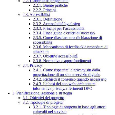
2.2. L’approccio progettuale
2.2.1. Buone pratiche
2.2.2. Principi
2.3. Accessibilità
2.3.1. Definizione
2.3.2. Accessibilità by design
2.3.3. Principi per l’accessibilità
2.3.4. Linee guida e criteri di successo
2.3.5. Come rilasciare una dichiarazione di
accessibilità
2.3.6. Meccanismo di feedback e procedura di
attuazione
2.3.7. Obiettivi accessibilità
2.3.8. Normativa e approfondimenti
2.4. Privacy
2.4.1. Come rispettare la privacy sin dalla
progettazione di un sito o servizio digitale
2.4.2. Richiedi il consenso quando necessario
2.4.3. Le basi del sito web: architettura,
informativa privacy, riferimenti DPO
3. Pianificazione, gestione e strategia
3.1. Obiettivi del progetto
3.2. Tipologie di progetti
3.2.1. Tipologie di progetto in base agli attori
coinvolti nel servizio