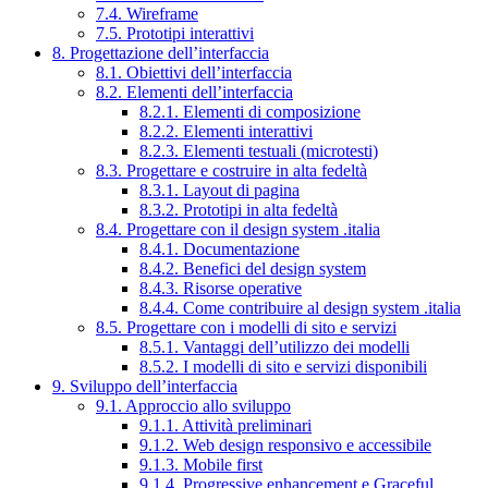
7.4. Wireframe
7.5. Prototipi interattivi
8. Progettazione dell’interfaccia
8.1. Obiettivi dell’interfaccia
8.2. Elementi dell’interfaccia
8.2.1. Elementi di composizione
8.2.2. Elementi interattivi
8.2.3. Elementi testuali (microtesti)
8.3. Progettare e costruire in alta fedeltà
8.3.1. Layout di pagina
8.3.2. Prototipi in alta fedeltà
8.4. Progettare con il design system .italia
8.4.1. Documentazione
8.4.2. Benefici del design system
8.4.3. Risorse operative
8.4.4. Come contribuire al design system .italia
8.5. Progettare con i modelli di sito e servizi
8.5.1. Vantaggi dell’utilizzo dei modelli
8.5.2. I modelli di sito e servizi disponibili
9. Sviluppo dell’interfaccia
9.1. Approccio allo sviluppo
9.1.1. Attività preliminari
9.1.2. Web design responsivo e accessibile
9.1.3. Mobile first
9.1.4. Progressive enhancement e Graceful