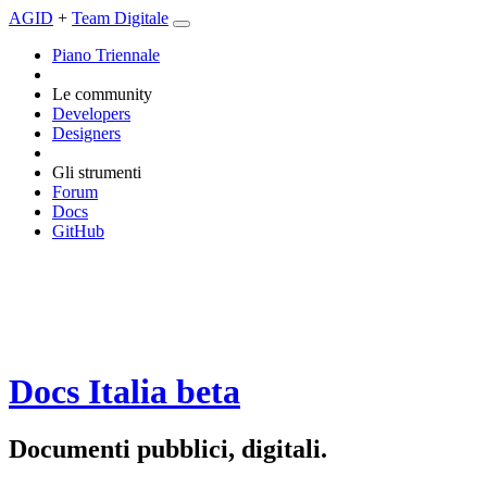
AGID
+
Team Digitale
Piano Triennale
Le community
Developers
Designers
Gli strumenti
Forum
Docs
GitHub
Docs Italia
beta
Documenti pubblici, digitali.