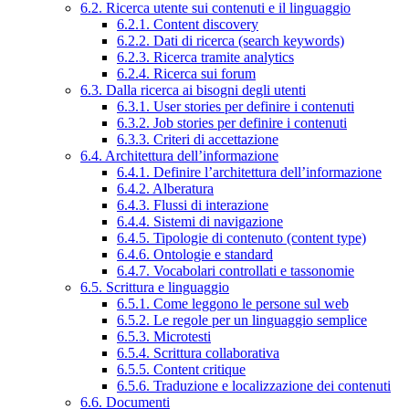
6.2. Ricerca utente sui contenuti e il linguaggio
6.2.1. Content discovery
6.2.2. Dati di ricerca (search keywords)
6.2.3. Ricerca tramite analytics
6.2.4. Ricerca sui forum
6.3. Dalla ricerca ai bisogni degli utenti
6.3.1. User stories per definire i contenuti
6.3.2. Job stories per definire i contenuti
6.3.3. Criteri di accettazione
6.4. Architettura dell’informazione
6.4.1. Definire l’architettura dell’informazione
6.4.2. Alberatura
6.4.3. Flussi di interazione
6.4.4. Sistemi di navigazione
6.4.5. Tipologie di contenuto (content type)
6.4.6. Ontologie e standard
6.4.7. Vocabolari controllati e tassonomie
6.5. Scrittura e linguaggio
6.5.1. Come leggono le persone sul web
6.5.2. Le regole per un linguaggio semplice
6.5.3. Microtesti
6.5.4. Scrittura collaborativa
6.5.5. Content critique
6.5.6. Traduzione e localizzazione dei contenuti
6.6. Documenti