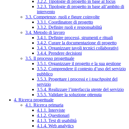
3.2.2. Tipologie di progetto in base al focus
3.2.3. Tipologie di progetto in base all’ambito di
intervento
3.3. Competenze, ruoli e figure coinvolte
3.3.1. Coordinatore di progetto
3.3.2. Definire ruoli e responsabilità
3.4. Metodo di lavoro
3.4.1. Definire processi, strumenti e rituali
3.4.2. Curare la documentazione di progetto
3.4.3. Organizzare tavoli tecnici collaborativi
3.4.4. Prendere decisioni
3.5. Il processo progettuale
3.5.1. Organizzare il progetto e la sua gestione
3.5.2. Comprendere il contesto d’uso del servizio
pubblico
3.5.3. Progettare i processi e i
touchpoint
del
servizio
3.5.4. Realizzare l’interfaccia utente del servizio
3.5.5. Validare la soluzione ottenuta
4. Ricerca progettuale
4.1. Ricerca primaria
4.1.1. Interviste
4.1.2. Questionari
4.1.3. Test di usabilità
4.1.4. Web analytics