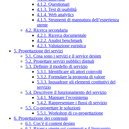
4.1.2. Questionari
4.1.3. Test di usabilità
4.1.4. Web analytics
4.1.5. Strumenti di mappatura dell’esperienza
utente
4.2. Ricerca secondaria
4.2.1. Ricerca documentale
4.2.2. Analisi benchmark
4.2.3. Valutazione euristica
5. Progettazione dei servizi
5.1. Cosa sono i servizi e il service design
5.2. Progettare servizi pubblici digitali
5.3. Definire il modello di servizio
5.3.1. Identificare gli attori coinvolti
5.3.2. Formulare la proposta di valore
5.3.3. Inquadrare gli elementi costitutivi del
servizio
5.4. Descrivere il funzionamento del servizio
5.4.1. Mappare l’ecosistema
5.4.2. Rappresentare i flussi di servizio
5.5. Co-progettare le soluzioni
5.5.1. Workshop di co-progettazione
6. Progettazione dei contenuti
6.1. Cos’è il content design
6.2. Ricerca utente sui contenuti e il linguaggio