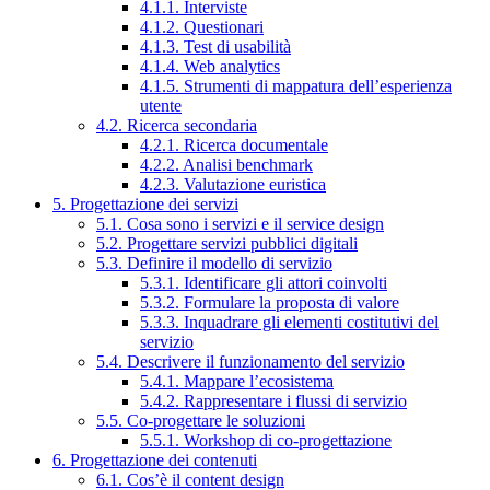
4.1.1. Interviste
4.1.2. Questionari
4.1.3. Test di usabilità
4.1.4. Web analytics
4.1.5. Strumenti di mappatura dell’esperienza
utente
4.2. Ricerca secondaria
4.2.1. Ricerca documentale
4.2.2. Analisi benchmark
4.2.3. Valutazione euristica
5. Progettazione dei servizi
5.1. Cosa sono i servizi e il service design
5.2. Progettare servizi pubblici digitali
5.3. Definire il modello di servizio
5.3.1. Identificare gli attori coinvolti
5.3.2. Formulare la proposta di valore
5.3.3. Inquadrare gli elementi costitutivi del
servizio
5.4. Descrivere il funzionamento del servizio
5.4.1. Mappare l’ecosistema
5.4.2. Rappresentare i flussi di servizio
5.5. Co-progettare le soluzioni
5.5.1. Workshop di co-progettazione
6. Progettazione dei contenuti
6.1. Cos’è il content design