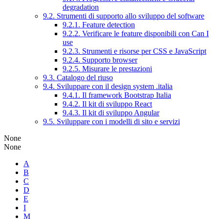
degradation
9.2. Strumenti di supporto allo sviluppo del software
9.2.1. Feature detection
9.2.2. Verificare le feature disponibili con Can I
use
9.2.3. Strumenti e risorse per CSS e JavaScript
9.2.4. Supporto browser
9.2.5. Misurare le prestazioni
9.3. Catalogo del riuso
9.4. Sviluppare con il design system .italia
9.4.1. Il framework Bootstrap Italia
9.4.2. Il kit di sviluppo React
9.4.3. Il kit di sviluppo Angular
9.5. Sviluppare con i modelli di sito e servizi
None
None
A
B
C
D
E
I
M