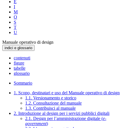
E
I
M
O
S
T
U
Manuale operativo di design
indici e glossario
contenuti
figure
tabelle
glossario
Sommario
1. Scopo, destinatari e uso del Manuale operativo di design
1.1. Versionamento e storico
1.2. Consultazione del manuale
1.3. Contribuisci al manuale
2. Introduzione al design per i servizi pubblici digitali
2.1. Design per l’amministrazione digitale (
e-
government
)