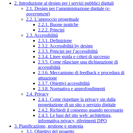
2. Introduzione al design per i servizi pubblici digitali
2.1. Design per l’amministrazione digitale (
e-
government
)
2.2. L’approccio progettuale
2.2.1. Buone pratiche
2.2.2. Principi
2.3. Accessibilità
2.3.1. Definizione
2.3.2. Accessibilità by design
2.3.3. Principi per l’accessibilità
2.3.4. Linee guida e criteri di successo
2.3.5. Come rilasciare una dichiarazione di
accessibilità
2.3.6. Meccanismo di feedback e procedura di
attuazione
2.3.7. Obiettivi accessibilità
2.3.8. Normativa e approfondimenti
2.4. Privacy
2.4.1. Come rispettare la privacy sin dalla
progettazione di un sito o servizio digitale
2.4.2. Richiedi il consenso quando necessario
2.4.3. Le basi del sito web: architettura,
informativa privacy, riferimenti DPO
3. Pianificazione, gestione e strategia
3.1. Obiettivi del progetto