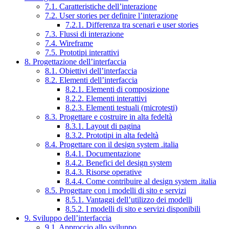
7.1. Caratteristiche dell’interazione
7.2. User stories per definire l’interazione
7.2.1. Differenza tra scenari e user stories
7.3. Flussi di interazione
7.4. Wireframe
7.5. Prototipi interattivi
8. Progettazione dell’interfaccia
8.1. Obiettivi dell’interfaccia
8.2. Elementi dell’interfaccia
8.2.1. Elementi di composizione
8.2.2. Elementi interattivi
8.2.3. Elementi testuali (microtesti)
8.3. Progettare e costruire in alta fedeltà
8.3.1. Layout di pagina
8.3.2. Prototipi in alta fedeltà
8.4. Progettare con il design system .italia
8.4.1. Documentazione
8.4.2. Benefici del design system
8.4.3. Risorse operative
8.4.4. Come contribuire al design system .italia
8.5. Progettare con i modelli di sito e servizi
8.5.1. Vantaggi dell’utilizzo dei modelli
8.5.2. I modelli di sito e servizi disponibili
9. Sviluppo dell’interfaccia
9.1. Approccio allo sviluppo