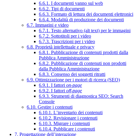
6.6.1. I documenti vanno sul web
6.6.2. Tipi di documenti
6.6.3. Formato di lettura dei documenti elettronici
6.6.4. Modalità di produzione dei documenti
6.7. Immagini e video
6.7.1. Testo alternativo (alt text) per le immagini
6.7.2. Sottotitoli per i video
6.7.3. Trascrizioni per i video
6.8. Proprietà intellettuale e privacy
6.8.1. Pubblicazione di contenuti prodotti dalla
Pubblica Amministrazione
6.8.2. Pubblicazione di contenuti non prodotti
dalla Pubblica Amministrazione
6.8.3. Consenso dei soggetti ritratti
6.9. Ottimizzazione per i motori di ricerca (SEO)
6.9.1. I fattori
on-page
6.9.2. I fattori
off-page
6.9.3. Strumenti di diagnostica SEO: Search
Console
6.10. Gestire i contenuti
6.10.1. L’inventario dei contenuti
6.10.2. Revisionare i contenuti
6.10.3. Migrare i contenuti
6.10.4. Pubblicare i contenuti
7. Progettazione dell’interazione