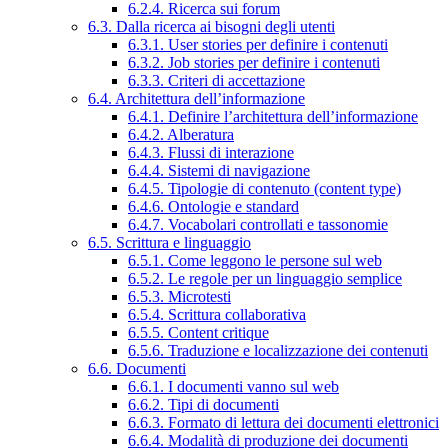
6.2.4. Ricerca sui forum
6.3. Dalla ricerca ai bisogni degli utenti
6.3.1. User stories per definire i contenuti
6.3.2. Job stories per definire i contenuti
6.3.3. Criteri di accettazione
6.4. Architettura dell’informazione
6.4.1. Definire l’architettura dell’informazione
6.4.2. Alberatura
6.4.3. Flussi di interazione
6.4.4. Sistemi di navigazione
6.4.5. Tipologie di contenuto (content type)
6.4.6. Ontologie e standard
6.4.7. Vocabolari controllati e tassonomie
6.5. Scrittura e linguaggio
6.5.1. Come leggono le persone sul web
6.5.2. Le regole per un linguaggio semplice
6.5.3. Microtesti
6.5.4. Scrittura collaborativa
6.5.5. Content critique
6.5.6. Traduzione e localizzazione dei contenuti
6.6. Documenti
6.6.1. I documenti vanno sul web
6.6.2. Tipi di documenti
6.6.3. Formato di lettura dei documenti elettronici
6.6.4. Modalità di produzione dei documenti