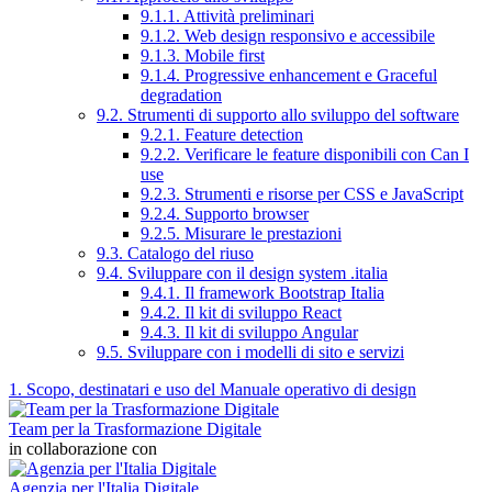
9.1.1. Attività preliminari
9.1.2. Web design responsivo e accessibile
9.1.3. Mobile first
9.1.4. Progressive enhancement e Graceful
degradation
9.2. Strumenti di supporto allo sviluppo del software
9.2.1. Feature detection
9.2.2. Verificare le feature disponibili con Can I
use
9.2.3. Strumenti e risorse per CSS e JavaScript
9.2.4. Supporto browser
9.2.5. Misurare le prestazioni
9.3. Catalogo del riuso
9.4. Sviluppare con il design system .italia
9.4.1. Il framework Bootstrap Italia
9.4.2. Il kit di sviluppo React
9.4.3. Il kit di sviluppo Angular
9.5. Sviluppare con i modelli di sito e servizi
1. Scopo, destinatari e uso del Manuale operativo di design
Team per la Trasformazione Digitale
in collaborazione con
Agenzia per l'Italia Digitale