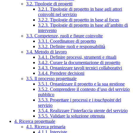
3.2. Tipologie di progetti
3.2.1. Tipologie di progetto in base agli attori
coinvolti nel servizio
3.2.2. Tipologie di progetto in base al focus
3.2.3. Tipologie di progetto in base all’ambito di
intervento
3.3. Competenze, ruoli e figure coinvolte
3.3.1. Coordinatore di progetto
3.3.2. Definire ruoli e responsabilità
3.4. Metodo di lavoro
3.4.1. Definire processi, strumenti e rituali
3.4.2. Curare la documentazione di progetto
3.4.3. Organizzare tavoli tecnici collaborativi
3.4.4. Prendere decisioni
3.5. Il processo progettuale
3.5.1. Organizzare il progetto e la sua gestione
3.5.2. Comprendere il contesto d’uso del servizio
pubblico
3.5.3. Progettare i processi e i
touchpoint
del
servizio
3.5.4. Realizzare l’interfaccia utente del servizio
3.5.5. Validare la soluzione ottenuta
4. Ricerca progettuale
4.1. Ricerca primaria
4.1.1. Interviste