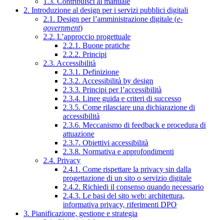
1.3. Contribuisci al manuale
2. Introduzione al design per i servizi pubblici digitali
2.1. Design per l’amministrazione digitale (
e-
government
)
2.2. L’approccio progettuale
2.2.1. Buone pratiche
2.2.2. Principi
2.3. Accessibilità
2.3.1. Definizione
2.3.2. Accessibilità by design
2.3.3. Principi per l’accessibilità
2.3.4. Linee guida e criteri di successo
2.3.5. Come rilasciare una dichiarazione di
accessibilità
2.3.6. Meccanismo di feedback e procedura di
attuazione
2.3.7. Obiettivi accessibilità
2.3.8. Normativa e approfondimenti
2.4. Privacy
2.4.1. Come rispettare la privacy sin dalla
progettazione di un sito o servizio digitale
2.4.2. Richiedi il consenso quando necessario
2.4.3. Le basi del sito web: architettura,
informativa privacy, riferimenti DPO
3. Pianificazione, gestione e strategia