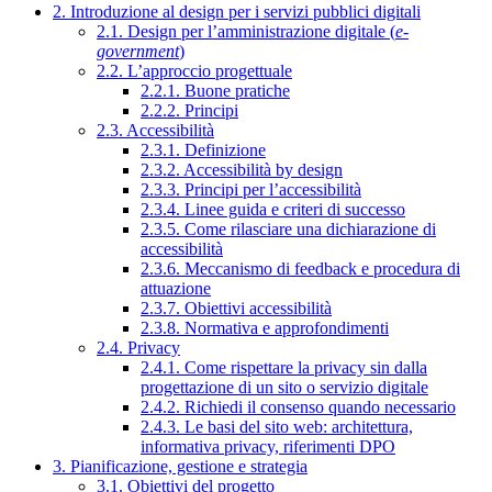
2. Introduzione al design per i servizi pubblici digitali
2.1. Design per l’amministrazione digitale (
e-
government
)
2.2. L’approccio progettuale
2.2.1. Buone pratiche
2.2.2. Principi
2.3. Accessibilità
2.3.1. Definizione
2.3.2. Accessibilità by design
2.3.3. Principi per l’accessibilità
2.3.4. Linee guida e criteri di successo
2.3.5. Come rilasciare una dichiarazione di
accessibilità
2.3.6. Meccanismo di feedback e procedura di
attuazione
2.3.7. Obiettivi accessibilità
2.3.8. Normativa e approfondimenti
2.4. Privacy
2.4.1. Come rispettare la privacy sin dalla
progettazione di un sito o servizio digitale
2.4.2. Richiedi il consenso quando necessario
2.4.3. Le basi del sito web: architettura,
informativa privacy, riferimenti DPO
3. Pianificazione, gestione e strategia
3.1. Obiettivi del progetto