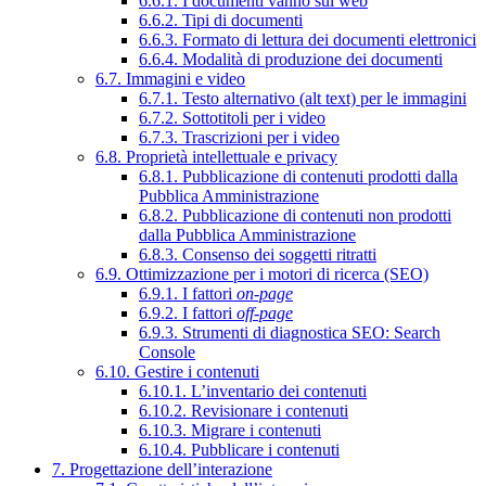
6.6.1. I documenti vanno sul web
6.6.2. Tipi di documenti
6.6.3. Formato di lettura dei documenti elettronici
6.6.4. Modalità di produzione dei documenti
6.7. Immagini e video
6.7.1. Testo alternativo (alt text) per le immagini
6.7.2. Sottotitoli per i video
6.7.3. Trascrizioni per i video
6.8. Proprietà intellettuale e privacy
6.8.1. Pubblicazione di contenuti prodotti dalla
Pubblica Amministrazione
6.8.2. Pubblicazione di contenuti non prodotti
dalla Pubblica Amministrazione
6.8.3. Consenso dei soggetti ritratti
6.9. Ottimizzazione per i motori di ricerca (SEO)
6.9.1. I fattori
on-page
6.9.2. I fattori
off-page
6.9.3. Strumenti di diagnostica SEO: Search
Console
6.10. Gestire i contenuti
6.10.1. L’inventario dei contenuti
6.10.2. Revisionare i contenuti
6.10.3. Migrare i contenuti
6.10.4. Pubblicare i contenuti
7. Progettazione dell’interazione