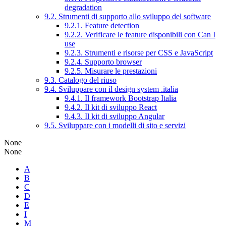
degradation
9.2. Strumenti di supporto allo sviluppo del software
9.2.1. Feature detection
9.2.2. Verificare le feature disponibili con Can I
use
9.2.3. Strumenti e risorse per CSS e JavaScript
9.2.4. Supporto browser
9.2.5. Misurare le prestazioni
9.3. Catalogo del riuso
9.4. Sviluppare con il design system .italia
9.4.1. Il framework Bootstrap Italia
9.4.2. Il kit di sviluppo React
9.4.3. Il kit di sviluppo Angular
9.5. Sviluppare con i modelli di sito e servizi
None
None
A
B
C
D
E
I
M