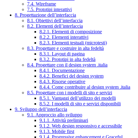
7.4. Wireframe
7.5. Prototipi interattivi
8. Progettazione dell’interfaccia
8.1. Obiettivi dell’interfaccia
8.2. Elementi dell’interfaccia
8.2.1. Elementi di composizione
8.2.2. Elementi interattivi
8.2.3. Elementi testuali (microtesti)
8.3. Progettare e costruire in alta fedeltà
8.3.1. Layout di pagina
8.3.2. Prototipi in alta fedeltà
8.4. Progettare con il design system .italia
8.4.1. Documentazione
8.4.2. Benefici del design system
8.4.3. Risorse operative
8.4.4. Come contribuire al design system .italia
8.5. Progettare con i modelli di sito e servizi
8.5.1. Vantaggi dell’utilizzo dei modelli
8.5.2. I modelli di sito e servizi disponibili
9. Sviluppo dell’interfaccia
9.1. Approccio allo sviluppo
9.1.1. Attività preliminari
9.1.2. Web design responsivo e accessibile
9.1.3. Mobile first
9.1.4. Progressive enhancement e Graceful