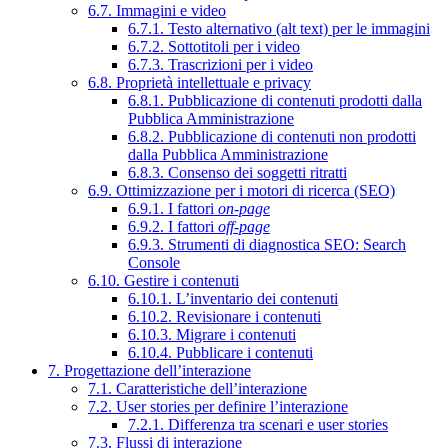
6.7. Immagini e video
6.7.1. Testo alternativo (alt text) per le immagini
6.7.2. Sottotitoli per i video
6.7.3. Trascrizioni per i video
6.8. Proprietà intellettuale e privacy
6.8.1. Pubblicazione di contenuti prodotti dalla
Pubblica Amministrazione
6.8.2. Pubblicazione di contenuti non prodotti
dalla Pubblica Amministrazione
6.8.3. Consenso dei soggetti ritratti
6.9. Ottimizzazione per i motori di ricerca (SEO)
6.9.1. I fattori
on-page
6.9.2. I fattori
off-page
6.9.3. Strumenti di diagnostica SEO: Search
Console
6.10. Gestire i contenuti
6.10.1. L’inventario dei contenuti
6.10.2. Revisionare i contenuti
6.10.3. Migrare i contenuti
6.10.4. Pubblicare i contenuti
7. Progettazione dell’interazione
7.1. Caratteristiche dell’interazione
7.2. User stories per definire l’interazione
7.2.1. Differenza tra scenari e user stories
7.3. Flussi di interazione