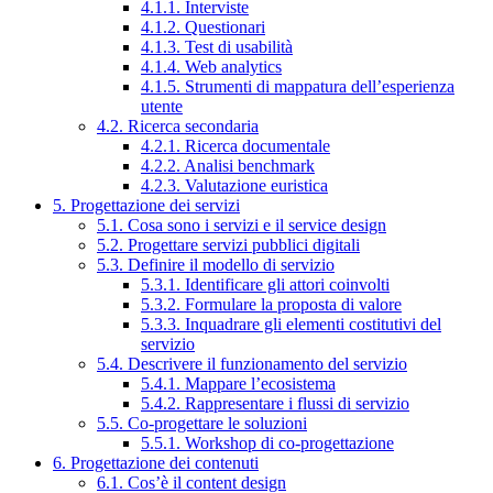
4.1.1. Interviste
4.1.2. Questionari
4.1.3. Test di usabilità
4.1.4. Web analytics
4.1.5. Strumenti di mappatura dell’esperienza
utente
4.2. Ricerca secondaria
4.2.1. Ricerca documentale
4.2.2. Analisi benchmark
4.2.3. Valutazione euristica
5. Progettazione dei servizi
5.1. Cosa sono i servizi e il service design
5.2. Progettare servizi pubblici digitali
5.3. Definire il modello di servizio
5.3.1. Identificare gli attori coinvolti
5.3.2. Formulare la proposta di valore
5.3.3. Inquadrare gli elementi costitutivi del
servizio
5.4. Descrivere il funzionamento del servizio
5.4.1. Mappare l’ecosistema
5.4.2. Rappresentare i flussi di servizio
5.5. Co-progettare le soluzioni
5.5.1. Workshop di co-progettazione
6. Progettazione dei contenuti
6.1. Cos’è il content design