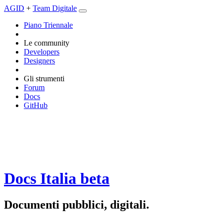
AGID
+
Team Digitale
Piano Triennale
Le community
Developers
Designers
Gli strumenti
Forum
Docs
GitHub
Docs Italia
beta
Documenti pubblici, digitali.