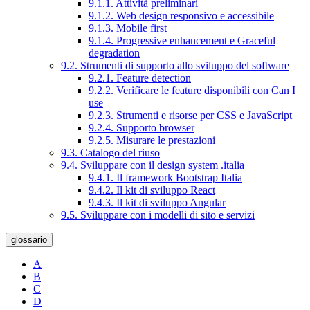
9.1.1. Attività preliminari
9.1.2. Web design responsivo e accessibile
9.1.3. Mobile first
9.1.4. Progressive enhancement e Graceful
degradation
9.2. Strumenti di supporto allo sviluppo del software
9.2.1. Feature detection
9.2.2. Verificare le feature disponibili con Can I
use
9.2.3. Strumenti e risorse per CSS e JavaScript
9.2.4. Supporto browser
9.2.5. Misurare le prestazioni
9.3. Catalogo del riuso
9.4. Sviluppare con il design system .italia
9.4.1. Il framework Bootstrap Italia
9.4.2. Il kit di sviluppo React
9.4.3. Il kit di sviluppo Angular
9.5. Sviluppare con i modelli di sito e servizi
glossario
A
B
C
D