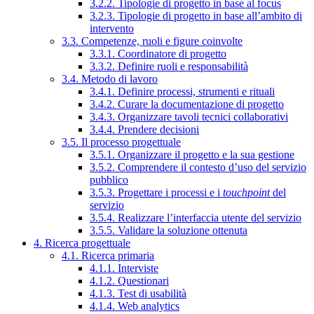
3.2.2. Tipologie di progetto in base al focus
3.2.3. Tipologie di progetto in base all’ambito di
intervento
3.3. Competenze, ruoli e figure coinvolte
3.3.1. Coordinatore di progetto
3.3.2. Definire ruoli e responsabilità
3.4. Metodo di lavoro
3.4.1. Definire processi, strumenti e rituali
3.4.2. Curare la documentazione di progetto
3.4.3. Organizzare tavoli tecnici collaborativi
3.4.4. Prendere decisioni
3.5. Il processo progettuale
3.5.1. Organizzare il progetto e la sua gestione
3.5.2. Comprendere il contesto d’uso del servizio
pubblico
3.5.3. Progettare i processi e i
touchpoint
del
servizio
3.5.4. Realizzare l’interfaccia utente del servizio
3.5.5. Validare la soluzione ottenuta
4. Ricerca progettuale
4.1. Ricerca primaria
4.1.1. Interviste
4.1.2. Questionari
4.1.3. Test di usabilità
4.1.4. Web analytics