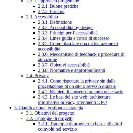
2.2. L’approccio progettuale
2.2.1. Buone pratiche
2.2.2. Principi
2.3. Accessibilità
2.3.1. Definizione
2.3.2. Accessibilità by design
2.3.3. Principi per l’accessibilità
2.3.4. Linee guida e criteri di successo
2.3.5. Come rilasciare una dichiarazione di
accessibilità
2.3.6. Meccanismo di feedback e procedura di
attuazione
2.3.7. Obiettivi accessibilità
2.3.8. Normativa e approfondimenti
2.4. Privacy
2.4.1. Come rispettare la privacy sin dalla
progettazione di un sito o servizio digitale
2.4.2. Richiedi il consenso quando necessario
2.4.3. Le basi del sito web: architettura,
informativa privacy, riferimenti DPO
3. Pianificazione, gestione e strategia
3.1. Obiettivi del progetto
3.2. Tipologie di progetti
3.2.1. Tipologie di progetto in base agli attori
coinvolti nel servizio