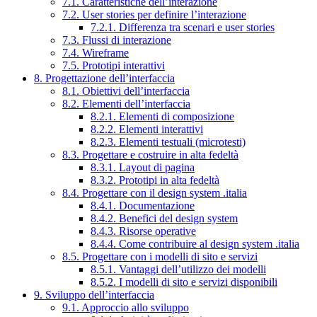
7.1. Caratteristiche dell’interazione
7.2. User stories per definire l’interazione
7.2.1. Differenza tra scenari e user stories
7.3. Flussi di interazione
7.4. Wireframe
7.5. Prototipi interattivi
8. Progettazione dell’interfaccia
8.1. Obiettivi dell’interfaccia
8.2. Elementi dell’interfaccia
8.2.1. Elementi di composizione
8.2.2. Elementi interattivi
8.2.3. Elementi testuali (microtesti)
8.3. Progettare e costruire in alta fedeltà
8.3.1. Layout di pagina
8.3.2. Prototipi in alta fedeltà
8.4. Progettare con il design system .italia
8.4.1. Documentazione
8.4.2. Benefici del design system
8.4.3. Risorse operative
8.4.4. Come contribuire al design system .italia
8.5. Progettare con i modelli di sito e servizi
8.5.1. Vantaggi dell’utilizzo dei modelli
8.5.2. I modelli di sito e servizi disponibili
9. Sviluppo dell’interfaccia
9.1. Approccio allo sviluppo