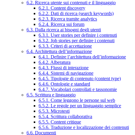
6.2. Ricerca utente sui contenuti e il linguaggio
6.2.1. Content discovery
6.2.2. Dati di ricerca (search keywords)
6.2.3. Ricerca tramite analytics
6.2.4. Ricerca sui forum
6.3. Dalla ricerca ai bisogni degli utenti
6.3.1. User stories per definire i contenuti
6.3.2. Job stories per definire i contenuti
6.3.3. Criteri di accettazione
6.4. Architettura dell’informazione
6.4.1. Definire l’architettura dell’informazione
6.4.2. Alberatura
6.4.3. Flussi di interazione
6.4.4. Sistemi di navigazione
6.4.5. Tipologie di contenuto (content type)
6.4.6. Ontologie e standard
6.4.7. Vocabolari controllati e tassonomie
6.5. Scrittura e linguaggio
6.5.1. Come leggono le persone sul web
6.5.2. Le regole per un linguaggio semplice
6.5.3. Microtesti
6.5.4. Scrittura collaborativa
6.5.5. Content critique
6.5.6. Traduzione e localizzazione dei contenuti
6.6. Documenti