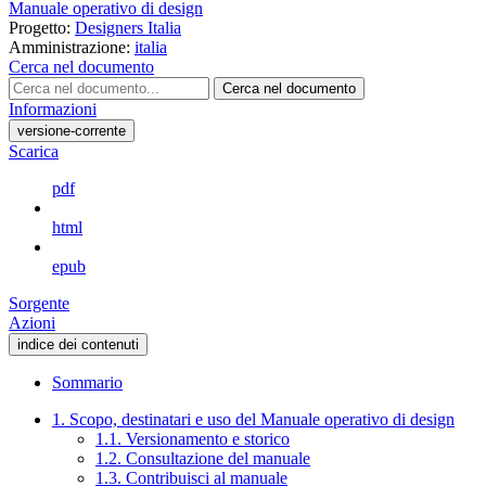
Manuale operativo di design
Progetto:
Designers Italia
Amministrazione:
italia
Cerca nel documento
Cerca nel documento
Informazioni
versione-corrente
Scarica
pdf
html
epub
Sorgente
Azioni
indice dei contenuti
Sommario
1. Scopo, destinatari e uso del Manuale operativo di design
1.1. Versionamento e storico
1.2. Consultazione del manuale
1.3. Contribuisci al manuale