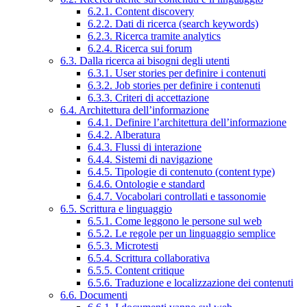
6.2.1. Content discovery
6.2.2. Dati di ricerca (search keywords)
6.2.3. Ricerca tramite analytics
6.2.4. Ricerca sui forum
6.3. Dalla ricerca ai bisogni degli utenti
6.3.1. User stories per definire i contenuti
6.3.2. Job stories per definire i contenuti
6.3.3. Criteri di accettazione
6.4. Architettura dell’informazione
6.4.1. Definire l’architettura dell’informazione
6.4.2. Alberatura
6.4.3. Flussi di interazione
6.4.4. Sistemi di navigazione
6.4.5. Tipologie di contenuto (content type)
6.4.6. Ontologie e standard
6.4.7. Vocabolari controllati e tassonomie
6.5. Scrittura e linguaggio
6.5.1. Come leggono le persone sul web
6.5.2. Le regole per un linguaggio semplice
6.5.3. Microtesti
6.5.4. Scrittura collaborativa
6.5.5. Content critique
6.5.6. Traduzione e localizzazione dei contenuti
6.6. Documenti