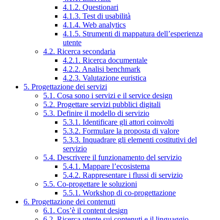
4.1.2. Questionari
4.1.3. Test di usabilità
4.1.4. Web analytics
4.1.5. Strumenti di mappatura dell’esperienza
utente
4.2. Ricerca secondaria
4.2.1. Ricerca documentale
4.2.2. Analisi benchmark
4.2.3. Valutazione euristica
5. Progettazione dei servizi
5.1. Cosa sono i servizi e il service design
5.2. Progettare servizi pubblici digitali
5.3. Definire il modello di servizio
5.3.1. Identificare gli attori coinvolti
5.3.2. Formulare la proposta di valore
5.3.3. Inquadrare gli elementi costitutivi del
servizio
5.4. Descrivere il funzionamento del servizio
5.4.1. Mappare l’ecosistema
5.4.2. Rappresentare i flussi di servizio
5.5. Co-progettare le soluzioni
5.5.1. Workshop di co-progettazione
6. Progettazione dei contenuti
6.1. Cos’è il content design
6.2. Ricerca utente sui contenuti e il linguaggio