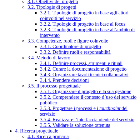
3.1. Obiettivi del progetto
3.2. Tipologie di progetti
3.2.1. Tipologie di progetto in base agli attori
coinvolti nel servizio
3.2.2. Tipologie di progetto in base al focus
3.2.3. Tipologie di progetto in base all’ambito di
intervento
3.3. Competenze, ruoli e figure coinvolte
3.3.1. Coordinatore di progetto
3.3.2. Definire ruoli e responsabilità
3.4. Metodo di lavoro
3.4.1. Definire processi, strumenti e rituali
3.4.2. Curare la documentazione di progetto
3.4.3. Organizzare tavoli tecnici collaborativi
3.4.4. Prendere decisioni
3.5. Il processo progettuale
3.5.1. Organizzare il progetto e la sua gestione
3.5.2. Comprendere il contesto d’uso del servizio
pubblico
3.5.3. Progettare i processi e i
touchpoint
del
servizio
3.5.4. Realizzare l’interfaccia utente del servizio
3.5.5. Validare la soluzione ottenuta
4. Ricerca progettuale
4.1. Ricerca primaria