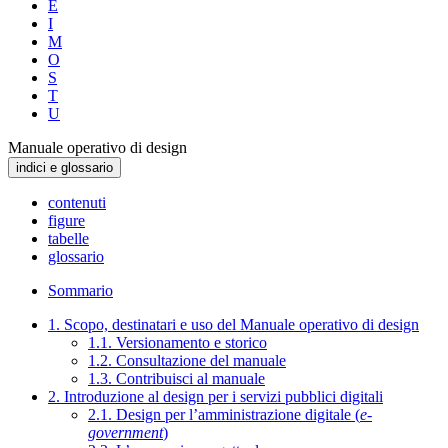
E
I
M
O
S
T
U
Manuale operativo di design
indici e glossario
contenuti
figure
tabelle
glossario
Sommario
1. Scopo, destinatari e uso del Manuale operativo di design
1.1. Versionamento e storico
1.2. Consultazione del manuale
1.3. Contribuisci al manuale
2. Introduzione al design per i servizi pubblici digitali
2.1. Design per l’amministrazione digitale (
e-
government
)