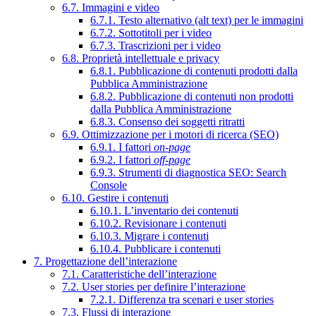
6.7. Immagini e video
6.7.1. Testo alternativo (alt text) per le immagini
6.7.2. Sottotitoli per i video
6.7.3. Trascrizioni per i video
6.8. Proprietà intellettuale e privacy
6.8.1. Pubblicazione di contenuti prodotti dalla
Pubblica Amministrazione
6.8.2. Pubblicazione di contenuti non prodotti
dalla Pubblica Amministrazione
6.8.3. Consenso dei soggetti ritratti
6.9. Ottimizzazione per i motori di ricerca (SEO)
6.9.1. I fattori
on-page
6.9.2. I fattori
off-page
6.9.3. Strumenti di diagnostica SEO: Search
Console
6.10. Gestire i contenuti
6.10.1. L’inventario dei contenuti
6.10.2. Revisionare i contenuti
6.10.3. Migrare i contenuti
6.10.4. Pubblicare i contenuti
7. Progettazione dell’interazione
7.1. Caratteristiche dell’interazione
7.2. User stories per definire l’interazione
7.2.1. Differenza tra scenari e user stories
7.3. Flussi di interazione