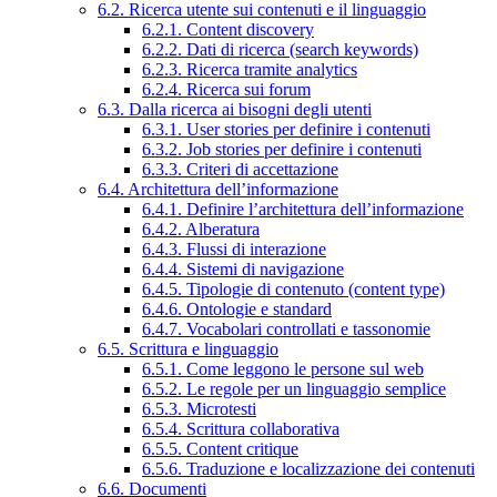
6.2. Ricerca utente sui contenuti e il linguaggio
6.2.1. Content discovery
6.2.2. Dati di ricerca (search keywords)
6.2.3. Ricerca tramite analytics
6.2.4. Ricerca sui forum
6.3. Dalla ricerca ai bisogni degli utenti
6.3.1. User stories per definire i contenuti
6.3.2. Job stories per definire i contenuti
6.3.3. Criteri di accettazione
6.4. Architettura dell’informazione
6.4.1. Definire l’architettura dell’informazione
6.4.2. Alberatura
6.4.3. Flussi di interazione
6.4.4. Sistemi di navigazione
6.4.5. Tipologie di contenuto (content type)
6.4.6. Ontologie e standard
6.4.7. Vocabolari controllati e tassonomie
6.5. Scrittura e linguaggio
6.5.1. Come leggono le persone sul web
6.5.2. Le regole per un linguaggio semplice
6.5.3. Microtesti
6.5.4. Scrittura collaborativa
6.5.5. Content critique
6.5.6. Traduzione e localizzazione dei contenuti
6.6. Documenti