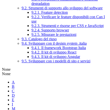
degradation
9.2. Strumenti di supporto allo sviluppo del software
9.2.1. Feature detection
9.2.2. Verificare le feature disponibili con Can I
use
9.2.3. Strumenti e risorse per CSS e JavaScript
9.2.4. Supporto browser
9.2.5. Misurare le prestazioni
9.3. Catalogo del riuso
9.4. Sviluppare con il design system .italia
9.4.1. Il framework Bootstrap Italia
9.4.2. Il kit di sviluppo React
9.4.3. Il kit di sviluppo Angular
9.5. Sviluppare con i modelli di sito e servizi
None
None
A
B
C
D
E
I
M