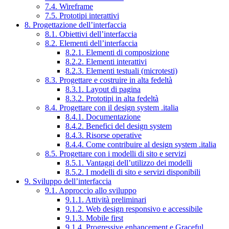
7.4. Wireframe
7.5. Prototipi interattivi
8. Progettazione dell’interfaccia
8.1. Obiettivi dell’interfaccia
8.2. Elementi dell’interfaccia
8.2.1. Elementi di composizione
8.2.2. Elementi interattivi
8.2.3. Elementi testuali (microtesti)
8.3. Progettare e costruire in alta fedeltà
8.3.1. Layout di pagina
8.3.2. Prototipi in alta fedeltà
8.4. Progettare con il design system .italia
8.4.1. Documentazione
8.4.2. Benefici del design system
8.4.3. Risorse operative
8.4.4. Come contribuire al design system .italia
8.5. Progettare con i modelli di sito e servizi
8.5.1. Vantaggi dell’utilizzo dei modelli
8.5.2. I modelli di sito e servizi disponibili
9. Sviluppo dell’interfaccia
9.1. Approccio allo sviluppo
9.1.1. Attività preliminari
9.1.2. Web design responsivo e accessibile
9.1.3. Mobile first
9.1.4. Progressive enhancement e Graceful