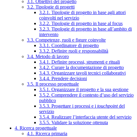
3.1. Obiettivi del progetto
3.2. Tipologie di progetti
3.2.1. Tipologie di progetto in base agli attori
coinvolti nel servizio
3.2.2. Tipologie di progetto in base al focus
3.2.3. Tipologie di progetto in base all’ambito di
intervento
3.3. Competenze, ruoli e figure coinvolte
3.3.1. Coordinatore di progetto
3.3.2. Definire ruoli e responsabilità
3.4. Metodo di lavoro
3.4.1. Definire processi, strumenti e rituali
3.4.2. Curare la documentazione di progetto
3.4.3. Organizzare tavoli tecnici collaborativi
3.4.4. Prendere decisioni
3.5. Il processo progettuale
3.5.1. Organizzare il progetto e la sua gestione
3.5.2. Comprendere il contesto d’uso del servizio
pubblico
3.5.3. Progettare i processi e i
touchpoint
del
servizio
3.5.4. Realizzare l’interfaccia utente del servizio
3.5.5. Validare la soluzione ottenuta
4. Ricerca progettuale
4.1. Ricerca primaria