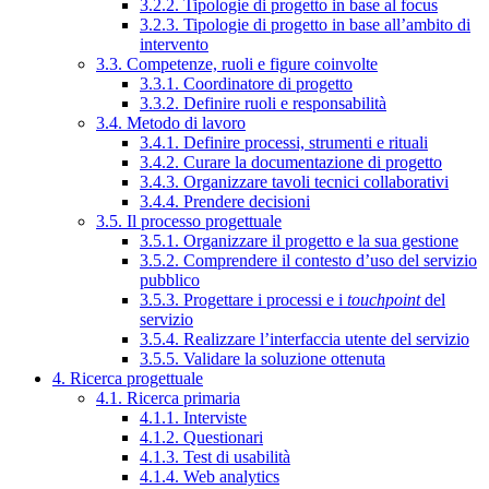
3.2.2. Tipologie di progetto in base al focus
3.2.3. Tipologie di progetto in base all’ambito di
intervento
3.3. Competenze, ruoli e figure coinvolte
3.3.1. Coordinatore di progetto
3.3.2. Definire ruoli e responsabilità
3.4. Metodo di lavoro
3.4.1. Definire processi, strumenti e rituali
3.4.2. Curare la documentazione di progetto
3.4.3. Organizzare tavoli tecnici collaborativi
3.4.4. Prendere decisioni
3.5. Il processo progettuale
3.5.1. Organizzare il progetto e la sua gestione
3.5.2. Comprendere il contesto d’uso del servizio
pubblico
3.5.3. Progettare i processi e i
touchpoint
del
servizio
3.5.4. Realizzare l’interfaccia utente del servizio
3.5.5. Validare la soluzione ottenuta
4. Ricerca progettuale
4.1. Ricerca primaria
4.1.1. Interviste
4.1.2. Questionari
4.1.3. Test di usabilità
4.1.4. Web analytics