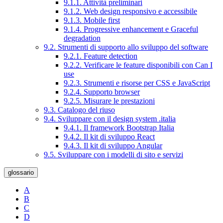
9.1.1. Attività preliminari
9.1.2. Web design responsivo e accessibile
9.1.3. Mobile first
9.1.4. Progressive enhancement e Graceful
degradation
9.2. Strumenti di supporto allo sviluppo del software
9.2.1. Feature detection
9.2.2. Verificare le feature disponibili con Can I
use
9.2.3. Strumenti e risorse per CSS e JavaScript
9.2.4. Supporto browser
9.2.5. Misurare le prestazioni
9.3. Catalogo del riuso
9.4. Sviluppare con il design system .italia
9.4.1. Il framework Bootstrap Italia
9.4.2. Il kit di sviluppo React
9.4.3. Il kit di sviluppo Angular
9.5. Sviluppare con i modelli di sito e servizi
glossario
A
B
C
D