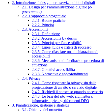
2. Introduzione al design per i servizi pubblici digitali
2.1. Design per l’amministrazione digitale (
e-
government
)
2.2. L’approccio progettuale
2.2.1. Buone pratiche
2.2.2. Principi
2.3. Accessibilità
2.3.1. Definizione
2.3.2. Accessibilità by design
2.3.3. Principi per l’accessibilità
2.3.4. Linee guida e criteri di successo
2.3.5. Come rilasciare una dichiarazione di
accessibilità
2.3.6. Meccanismo di feedback e procedura di
attuazione
2.3.7. Obiettivi accessibilità
2.3.8. Normativa e approfondimenti
2.4. Privacy
2.4.1. Come rispettare la privacy sin dalla
progettazione di un sito o servizio digitale
2.4.2. Richiedi il consenso quando necessario
2.4.3. Le basi del sito web: architettura,
informativa privacy, riferimenti DPO
3. Pianificazione, gestione e strategia
3.1. Obiettivi del progetto