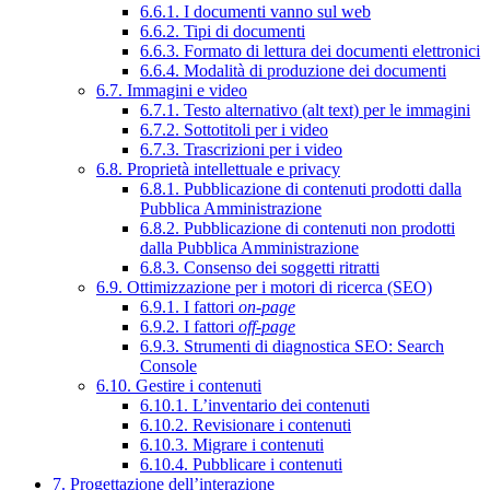
6.6.1. I documenti vanno sul web
6.6.2. Tipi di documenti
6.6.3. Formato di lettura dei documenti elettronici
6.6.4. Modalità di produzione dei documenti
6.7. Immagini e video
6.7.1. Testo alternativo (alt text) per le immagini
6.7.2. Sottotitoli per i video
6.7.3. Trascrizioni per i video
6.8. Proprietà intellettuale e privacy
6.8.1. Pubblicazione di contenuti prodotti dalla
Pubblica Amministrazione
6.8.2. Pubblicazione di contenuti non prodotti
dalla Pubblica Amministrazione
6.8.3. Consenso dei soggetti ritratti
6.9. Ottimizzazione per i motori di ricerca (SEO)
6.9.1. I fattori
on-page
6.9.2. I fattori
off-page
6.9.3. Strumenti di diagnostica SEO: Search
Console
6.10. Gestire i contenuti
6.10.1. L’inventario dei contenuti
6.10.2. Revisionare i contenuti
6.10.3. Migrare i contenuti
6.10.4. Pubblicare i contenuti
7. Progettazione dell’interazione