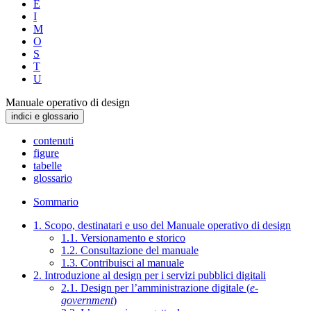
E
I
M
O
S
T
U
Manuale operativo di design
indici e glossario
contenuti
figure
tabelle
glossario
Sommario
1. Scopo, destinatari e uso del Manuale operativo di design
1.1. Versionamento e storico
1.2. Consultazione del manuale
1.3. Contribuisci al manuale
2. Introduzione al design per i servizi pubblici digitali
2.1. Design per l’amministrazione digitale (
e-
government
)