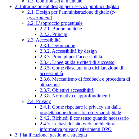
1.3. Contribuisci al manuale
2. Introduzione al design per i servizi pubblici digitali
2.1. Design per l’amministrazione digitale (
e-
government
)
2.2. L’approccio progettuale
2.2.1. Buone pratiche
2.2.2. Principi
2.3. Accessibilità
2.3.1. Definizione
2.3.2. Accessibilità by design
2.3.3. Principi per l’accessibilità
2.3.4. Linee guida e criteri di successo
2.3.5. Come rilasciare una dichiarazione di
accessibilità
2.3.6. Meccanismo di feedback e procedura di
attuazione
2.3.7. Obiettivi accessibilità
2.3.8. Normativa e approfondimenti
2.4. Privacy
2.4.1. Come rispettare la privacy sin dalla
progettazione di un sito o servizio digitale
2.4.2. Richiedi il consenso quando necessario
2.4.3. Le basi del sito web: architettura,
informativa privacy, riferimenti DPO
3. Pianificazione, gestione e strategia