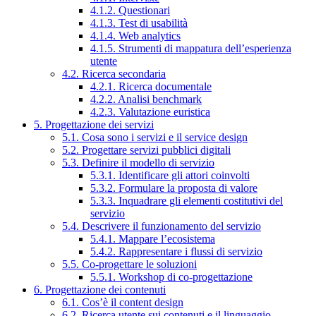
4.1.2. Questionari
4.1.3. Test di usabilità
4.1.4. Web analytics
4.1.5. Strumenti di mappatura dell’esperienza
utente
4.2. Ricerca secondaria
4.2.1. Ricerca documentale
4.2.2. Analisi benchmark
4.2.3. Valutazione euristica
5. Progettazione dei servizi
5.1. Cosa sono i servizi e il service design
5.2. Progettare servizi pubblici digitali
5.3. Definire il modello di servizio
5.3.1. Identificare gli attori coinvolti
5.3.2. Formulare la proposta di valore
5.3.3. Inquadrare gli elementi costitutivi del
servizio
5.4. Descrivere il funzionamento del servizio
5.4.1. Mappare l’ecosistema
5.4.2. Rappresentare i flussi di servizio
5.5. Co-progettare le soluzioni
5.5.1. Workshop di co-progettazione
6. Progettazione dei contenuti
6.1. Cos’è il content design
6.2. Ricerca utente sui contenuti e il linguaggio