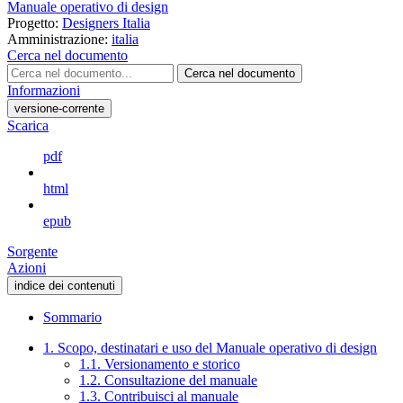
Manuale operativo di design
Progetto:
Designers Italia
Amministrazione:
italia
Cerca nel documento
Cerca nel documento
Informazioni
versione-corrente
Scarica
pdf
html
epub
Sorgente
Azioni
indice dei contenuti
Sommario
1. Scopo, destinatari e uso del Manuale operativo di design
1.1. Versionamento e storico
1.2. Consultazione del manuale
1.3. Contribuisci al manuale