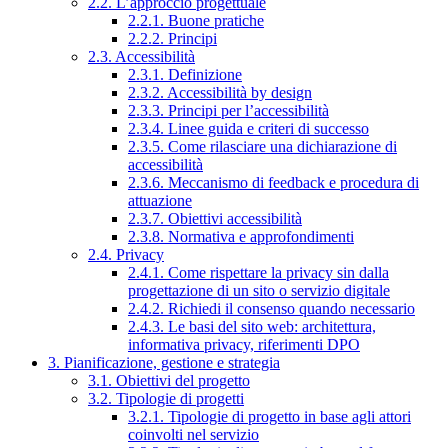
2.2. L’approccio progettuale
2.2.1. Buone pratiche
2.2.2. Principi
2.3. Accessibilità
2.3.1. Definizione
2.3.2. Accessibilità by design
2.3.3. Principi per l’accessibilità
2.3.4. Linee guida e criteri di successo
2.3.5. Come rilasciare una dichiarazione di
accessibilità
2.3.6. Meccanismo di feedback e procedura di
attuazione
2.3.7. Obiettivi accessibilità
2.3.8. Normativa e approfondimenti
2.4. Privacy
2.4.1. Come rispettare la privacy sin dalla
progettazione di un sito o servizio digitale
2.4.2. Richiedi il consenso quando necessario
2.4.3. Le basi del sito web: architettura,
informativa privacy, riferimenti DPO
3. Pianificazione, gestione e strategia
3.1. Obiettivi del progetto
3.2. Tipologie di progetti
3.2.1. Tipologie di progetto in base agli attori
coinvolti nel servizio