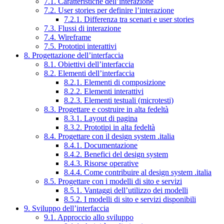
7.1. Caratteristiche dell’interazione
7.2. User stories per definire l’interazione
7.2.1. Differenza tra scenari e user stories
7.3. Flussi di interazione
7.4. Wireframe
7.5. Prototipi interattivi
8. Progettazione dell’interfaccia
8.1. Obiettivi dell’interfaccia
8.2. Elementi dell’interfaccia
8.2.1. Elementi di composizione
8.2.2. Elementi interattivi
8.2.3. Elementi testuali (microtesti)
8.3. Progettare e costruire in alta fedeltà
8.3.1. Layout di pagina
8.3.2. Prototipi in alta fedeltà
8.4. Progettare con il design system .italia
8.4.1. Documentazione
8.4.2. Benefici del design system
8.4.3. Risorse operative
8.4.4. Come contribuire al design system .italia
8.5. Progettare con i modelli di sito e servizi
8.5.1. Vantaggi dell’utilizzo dei modelli
8.5.2. I modelli di sito e servizi disponibili
9. Sviluppo dell’interfaccia
9.1. Approccio allo sviluppo