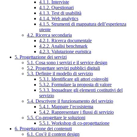
4.1.1. Interviste
4.1.2. Questionari
4.1.3. Test di usabilità
4.1.4. Web analytics
4.1.5. Strumenti di mappatura dell’esperienza
utente
4.2. Ricerca secondaria
4.2.1. Ricerca documentale
4.2.2. Analisi benchmark
4.2.3. Valutazione euristica
5. Progettazione dei servizi
5.1. Cosa sono i servizi e il service design
5.2. Progettare servizi pubblici digitali
5.3. Definire il modello di servizio
5.3.1. Identificare gli attori coinvolti
5.3.2. Formulare la proposta di valore
5.3.3. Inquadrare gli elementi costitutivi del
servizio
5.4. Descrivere il funzionamento del servizio
5.4.1. Mappare l’ecosistema
5.4.2. Rappresentare i flussi di servizio
5.5. Co-progettare le soluzioni
5.5.1. Workshop di co-progettazione
6. Progettazione dei contenuti
6.1. Cos’è il content design