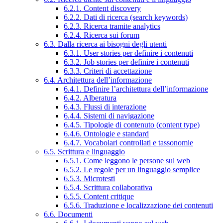
6.2.1. Content discovery
6.2.2. Dati di ricerca (search keywords)
6.2.3. Ricerca tramite analytics
6.2.4. Ricerca sui forum
6.3. Dalla ricerca ai bisogni degli utenti
6.3.1. User stories per definire i contenuti
6.3.2. Job stories per definire i contenuti
6.3.3. Criteri di accettazione
6.4. Architettura dell’informazione
6.4.1. Definire l’architettura dell’informazione
6.4.2. Alberatura
6.4.3. Flussi di interazione
6.4.4. Sistemi di navigazione
6.4.5. Tipologie di contenuto (content type)
6.4.6. Ontologie e standard
6.4.7. Vocabolari controllati e tassonomie
6.5. Scrittura e linguaggio
6.5.1. Come leggono le persone sul web
6.5.2. Le regole per un linguaggio semplice
6.5.3. Microtesti
6.5.4. Scrittura collaborativa
6.5.5. Content critique
6.5.6. Traduzione e localizzazione dei contenuti
6.6. Documenti