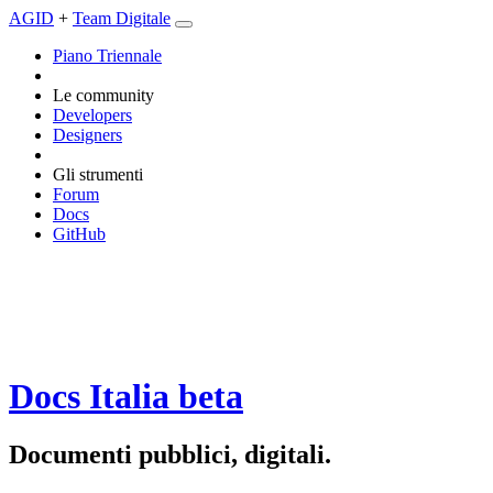
AGID
+
Team Digitale
Piano Triennale
Le community
Developers
Designers
Gli strumenti
Forum
Docs
GitHub
Docs Italia
beta
Documenti pubblici, digitali.