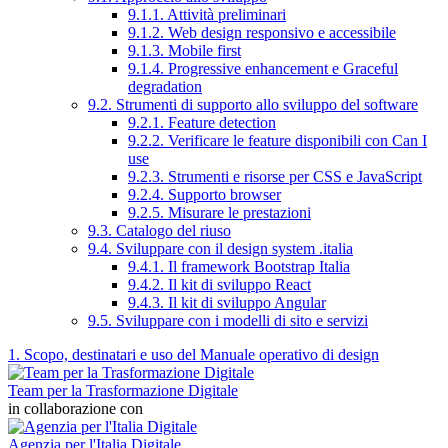
9.1.1. Attività preliminari
9.1.2. Web design responsivo e accessibile
9.1.3. Mobile first
9.1.4. Progressive enhancement e Graceful
degradation
9.2. Strumenti di supporto allo sviluppo del software
9.2.1. Feature detection
9.2.2. Verificare le feature disponibili con Can I
use
9.2.3. Strumenti e risorse per CSS e JavaScript
9.2.4. Supporto browser
9.2.5. Misurare le prestazioni
9.3. Catalogo del riuso
9.4. Sviluppare con il design system .italia
9.4.1. Il framework Bootstrap Italia
9.4.2. Il kit di sviluppo React
9.4.3. Il kit di sviluppo Angular
9.5. Sviluppare con i modelli di sito e servizi
1. Scopo, destinatari e uso del Manuale operativo di design
Team per la Trasformazione Digitale
in collaborazione con
Agenzia per l'Italia Digitale