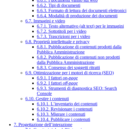
6.6.1. I documenti vanno sul web
6.6.2. Tipi di documenti
6.6.3. Formato di lettura dei documenti elettronici
6.6.4. Modalità di produzione dei documenti
6.7. Immagini e video
6.7.1. Testo alternativo (alt text) per le immagini
6.7.2. Sottotitoli per i video
6.7.3. Trascrizioni per i video
6.8. Proprietà intellettuale e privacy
6.8.1. Pubblicazione di contenuti prodotti dalla
Pubblica Amministrazione
6.8.2. Pubblicazione di contenuti non prodotti
dalla Pubblica Amministrazione
6.8.3. Consenso dei soggetti ritratti
6.9. Ottimizzazione per i motori di ricerca (SEO)
6.9.1. I fattori
on-page
6.9.2. I fattori
off-page
6.9.3. Strumenti di diagnostica SEO: Search
Console
6.10. Gestire i contenuti
6.10.1. L’inventario dei contenuti
6.10.2. Revisionare i contenuti
6.10.3. Migrare i contenuti
6.10.4. Pubblicare i contenuti
7. Progettazione dell’interazione