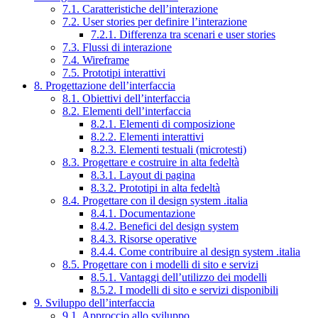
7.1. Caratteristiche dell’interazione
7.2. User stories per definire l’interazione
7.2.1. Differenza tra scenari e user stories
7.3. Flussi di interazione
7.4. Wireframe
7.5. Prototipi interattivi
8. Progettazione dell’interfaccia
8.1. Obiettivi dell’interfaccia
8.2. Elementi dell’interfaccia
8.2.1. Elementi di composizione
8.2.2. Elementi interattivi
8.2.3. Elementi testuali (microtesti)
8.3. Progettare e costruire in alta fedeltà
8.3.1. Layout di pagina
8.3.2. Prototipi in alta fedeltà
8.4. Progettare con il design system .italia
8.4.1. Documentazione
8.4.2. Benefici del design system
8.4.3. Risorse operative
8.4.4. Come contribuire al design system .italia
8.5. Progettare con i modelli di sito e servizi
8.5.1. Vantaggi dell’utilizzo dei modelli
8.5.2. I modelli di sito e servizi disponibili
9. Sviluppo dell’interfaccia
9.1. Approccio allo sviluppo