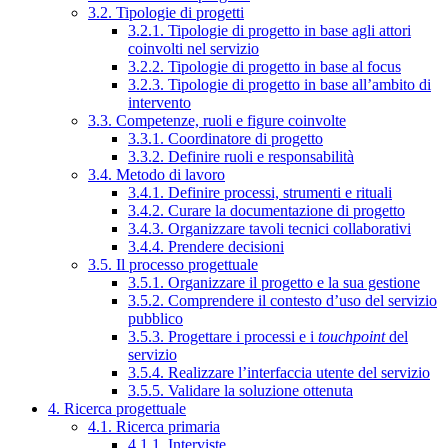
3.2. Tipologie di progetti
3.2.1. Tipologie di progetto in base agli attori
coinvolti nel servizio
3.2.2. Tipologie di progetto in base al focus
3.2.3. Tipologie di progetto in base all’ambito di
intervento
3.3. Competenze, ruoli e figure coinvolte
3.3.1. Coordinatore di progetto
3.3.2. Definire ruoli e responsabilità
3.4. Metodo di lavoro
3.4.1. Definire processi, strumenti e rituali
3.4.2. Curare la documentazione di progetto
3.4.3. Organizzare tavoli tecnici collaborativi
3.4.4. Prendere decisioni
3.5. Il processo progettuale
3.5.1. Organizzare il progetto e la sua gestione
3.5.2. Comprendere il contesto d’uso del servizio
pubblico
3.5.3. Progettare i processi e i
touchpoint
del
servizio
3.5.4. Realizzare l’interfaccia utente del servizio
3.5.5. Validare la soluzione ottenuta
4. Ricerca progettuale
4.1. Ricerca primaria
4.1.1. Interviste