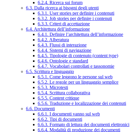
6.2.4. Ricerca sui forum
6.3. Dalla ricerca ai bisogni degli utenti
6.3.1. User stories per definire i contenuti
6.3.2. Job stories per definire i contenuti
6.3.3. Criteri di accettazione
6.4. Architettura dell’informazione
6.4.1. Definire l’architettura dell’informazione
6.4.2. Alberatura
6.4.3. Flussi di interazione
6.4.4. Sistemi di navigazione
6.4.5. Tipologie di contenuto (content type)
6.4.6. Ontologie e standard
6.4.7. Vocabolari controllati e tassonomie
6.5. Scrittura e linguaggio
6.5.1. Come leggono le persone sul web
6.5.2. Le regole per un linguaggio semplice
6.5.3. Microtesti
6.5.4. Scrittura collaborativa
6.5.5. Content critique
6.5.6. Traduzione e localizzazione dei contenuti
6.6. Documenti
6.6.1. I documenti vanno sul web
6.6.2. Tipi di documenti
6.6.3. Formato di lettura dei documenti elettronici
6.6.4. Modalità di produzione dei documenti