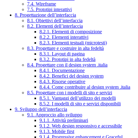
7.4. Wireframe
7.5. Prototipi interattivi
8. Progettazione dell’interfaccia
8.1. Obiettivi dell’interfaccia
8.2. Elementi dell’interfaccia
8.2.1. Elementi di composizione
8.2.2. Elementi interattivi
8.2.3. Elementi testuali (microtesti)
8.3. Progettare e costruire in alta fedeltà
8.3.1. Layout di pagina
8.3.2. Prototipi in alta fedeltà
8.4. Progettare con il design system .italia
8.4.1. Documentazione
8.4.2. Benefici del design system
8.4.3. Risorse operative
8.4.4. Come contribuire al design system .italia
8.5. Progettare con i modelli di sito e servizi
8.5.1. Vantaggi dell’utilizzo dei modelli
8.5.2. I modelli di sito e servizi disponibili
9. Sviluppo dell’interfaccia
9.1. Approccio allo sviluppo
9.1.1. Attività preliminari
9.1.2. Web design responsivo e accessibile
9.1.3. Mobile first
9.1.4. Progressive enhancement e Graceful