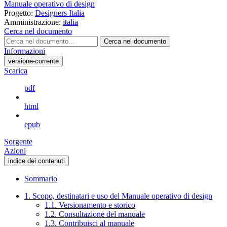
Manuale operativo di design
Progetto:
Designers Italia
Amministrazione:
italia
Cerca nel documento
Cerca nel documento
Informazioni
versione-corrente
Scarica
pdf
html
epub
Sorgente
Azioni
indice dei contenuti
Sommario
1. Scopo, destinatari e uso del Manuale operativo di design
1.1. Versionamento e storico
1.2. Consultazione del manuale
1.3. Contribuisci al manuale