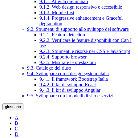
9.1.1. Attività preliminari
9.1.2. Web design responsivo e accessibile
9.1.3. Mobile first
9.1.4. Progressive enhancement e Graceful
degradation
9.2. Strumenti di supporto allo sviluppo del software
9.2.1. Feature detection
9.2.2. Verificare le feature disponibili con Can I
use
9.2.3. Strumenti e risorse per CSS e JavaScript
9.2.4. Supporto browser
9.2.5. Misurare le prestazioni
9.3. Catalogo del riuso
9.4. Sviluppare con il design system .italia
9.4.1. Il framework Bootstrap Italia
9.4.2. Il kit di sviluppo React
9.4.3. Il kit di sviluppo Angular
9.5. Sviluppare con i modelli di sito e servizi
glossario
A
B
C
D