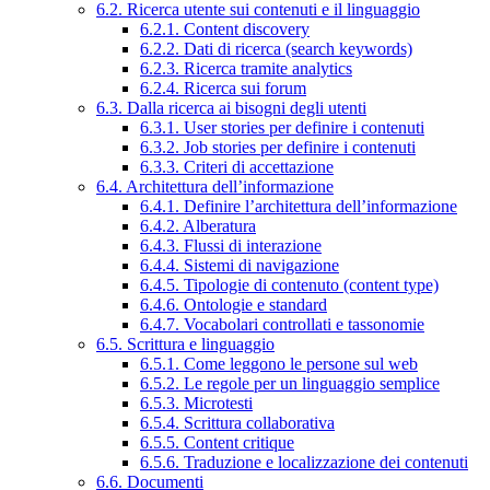
6.2. Ricerca utente sui contenuti e il linguaggio
6.2.1. Content discovery
6.2.2. Dati di ricerca (search keywords)
6.2.3. Ricerca tramite analytics
6.2.4. Ricerca sui forum
6.3. Dalla ricerca ai bisogni degli utenti
6.3.1. User stories per definire i contenuti
6.3.2. Job stories per definire i contenuti
6.3.3. Criteri di accettazione
6.4. Architettura dell’informazione
6.4.1. Definire l’architettura dell’informazione
6.4.2. Alberatura
6.4.3. Flussi di interazione
6.4.4. Sistemi di navigazione
6.4.5. Tipologie di contenuto (content type)
6.4.6. Ontologie e standard
6.4.7. Vocabolari controllati e tassonomie
6.5. Scrittura e linguaggio
6.5.1. Come leggono le persone sul web
6.5.2. Le regole per un linguaggio semplice
6.5.3. Microtesti
6.5.4. Scrittura collaborativa
6.5.5. Content critique
6.5.6. Traduzione e localizzazione dei contenuti
6.6. Documenti