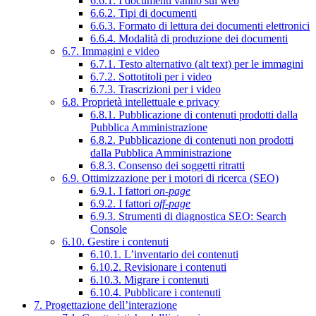
6.6.1. I documenti vanno sul web
6.6.2. Tipi di documenti
6.6.3. Formato di lettura dei documenti elettronici
6.6.4. Modalità di produzione dei documenti
6.7. Immagini e video
6.7.1. Testo alternativo (alt text) per le immagini
6.7.2. Sottotitoli per i video
6.7.3. Trascrizioni per i video
6.8. Proprietà intellettuale e privacy
6.8.1. Pubblicazione di contenuti prodotti dalla
Pubblica Amministrazione
6.8.2. Pubblicazione di contenuti non prodotti
dalla Pubblica Amministrazione
6.8.3. Consenso dei soggetti ritratti
6.9. Ottimizzazione per i motori di ricerca (SEO)
6.9.1. I fattori
on-page
6.9.2. I fattori
off-page
6.9.3. Strumenti di diagnostica SEO: Search
Console
6.10. Gestire i contenuti
6.10.1. L’inventario dei contenuti
6.10.2. Revisionare i contenuti
6.10.3. Migrare i contenuti
6.10.4. Pubblicare i contenuti
7. Progettazione dell’interazione