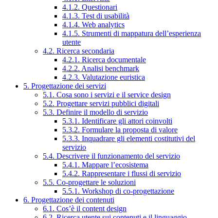
4.1.2. Questionari
4.1.3. Test di usabilità
4.1.4. Web analytics
4.1.5. Strumenti di mappatura dell’esperienza
utente
4.2. Ricerca secondaria
4.2.1. Ricerca documentale
4.2.2. Analisi benchmark
4.2.3. Valutazione euristica
5. Progettazione dei servizi
5.1. Cosa sono i servizi e il service design
5.2. Progettare servizi pubblici digitali
5.3. Definire il modello di servizio
5.3.1. Identificare gli attori coinvolti
5.3.2. Formulare la proposta di valore
5.3.3. Inquadrare gli elementi costitutivi del
servizio
5.4. Descrivere il funzionamento del servizio
5.4.1. Mappare l’ecosistema
5.4.2. Rappresentare i flussi di servizio
5.5. Co-progettare le soluzioni
5.5.1. Workshop di co-progettazione
6. Progettazione dei contenuti
6.1. Cos’è il content design
6.2. Ricerca utente sui contenuti e il linguaggio