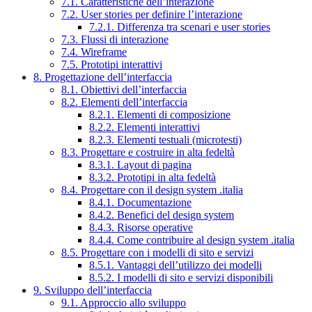
7.1. Caratteristiche dell’interazione
7.2. User stories per definire l’interazione
7.2.1. Differenza tra scenari e user stories
7.3. Flussi di interazione
7.4. Wireframe
7.5. Prototipi interattivi
8. Progettazione dell’interfaccia
8.1. Obiettivi dell’interfaccia
8.2. Elementi dell’interfaccia
8.2.1. Elementi di composizione
8.2.2. Elementi interattivi
8.2.3. Elementi testuali (microtesti)
8.3. Progettare e costruire in alta fedeltà
8.3.1. Layout di pagina
8.3.2. Prototipi in alta fedeltà
8.4. Progettare con il design system .italia
8.4.1. Documentazione
8.4.2. Benefici del design system
8.4.3. Risorse operative
8.4.4. Come contribuire al design system .italia
8.5. Progettare con i modelli di sito e servizi
8.5.1. Vantaggi dell’utilizzo dei modelli
8.5.2. I modelli di sito e servizi disponibili
9. Sviluppo dell’interfaccia
9.1. Approccio allo sviluppo