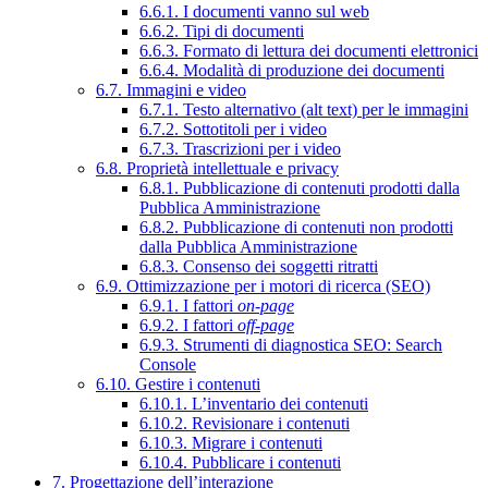
6.6.1. I documenti vanno sul web
6.6.2. Tipi di documenti
6.6.3. Formato di lettura dei documenti elettronici
6.6.4. Modalità di produzione dei documenti
6.7. Immagini e video
6.7.1. Testo alternativo (alt text) per le immagini
6.7.2. Sottotitoli per i video
6.7.3. Trascrizioni per i video
6.8. Proprietà intellettuale e privacy
6.8.1. Pubblicazione di contenuti prodotti dalla
Pubblica Amministrazione
6.8.2. Pubblicazione di contenuti non prodotti
dalla Pubblica Amministrazione
6.8.3. Consenso dei soggetti ritratti
6.9. Ottimizzazione per i motori di ricerca (SEO)
6.9.1. I fattori
on-page
6.9.2. I fattori
off-page
6.9.3. Strumenti di diagnostica SEO: Search
Console
6.10. Gestire i contenuti
6.10.1. L’inventario dei contenuti
6.10.2. Revisionare i contenuti
6.10.3. Migrare i contenuti
6.10.4. Pubblicare i contenuti
7. Progettazione dell’interazione