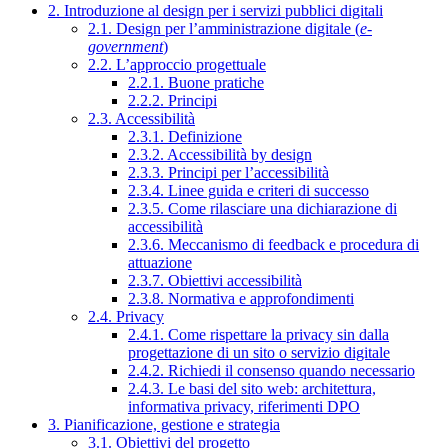
2. Introduzione al design per i servizi pubblici digitali
2.1. Design per l’amministrazione digitale (
e-
government
)
2.2. L’approccio progettuale
2.2.1. Buone pratiche
2.2.2. Principi
2.3. Accessibilità
2.3.1. Definizione
2.3.2. Accessibilità by design
2.3.3. Principi per l’accessibilità
2.3.4. Linee guida e criteri di successo
2.3.5. Come rilasciare una dichiarazione di
accessibilità
2.3.6. Meccanismo di feedback e procedura di
attuazione
2.3.7. Obiettivi accessibilità
2.3.8. Normativa e approfondimenti
2.4. Privacy
2.4.1. Come rispettare la privacy sin dalla
progettazione di un sito o servizio digitale
2.4.2. Richiedi il consenso quando necessario
2.4.3. Le basi del sito web: architettura,
informativa privacy, riferimenti DPO
3. Pianificazione, gestione e strategia
3.1. Obiettivi del progetto