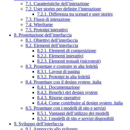
7.1. Caratteristiche dell’interazione
7.2. User stories per definire l’interazione
7.2.1. Differenza tra scenari e user stories
7.3. Flussi di interazione
7.4. Wireframe
7.5. Prototipi interattivi
8. Progettazione dell’interfaccia
8.1. Obiettivi dell’interfaccia
8.2. Elementi dell’interfaccia
8.2.1. Elementi di composizione
8.2.2. Elementi interattivi
8.2.3. Elementi testuali (microtesti)
8.3. Progettare e costruire in alta fedeltà
8.3.1. Layout di pagina
8.3.2. Prototipi in alta fedeltà
8.4. Progettare con il design system .italia
8.4.1. Documentazione
8.4.2. Benefici del design system
8.4.3. Risorse operative
8.4.4. Come contribuire al design system .italia
8.5. Progettare con i modelli di sito e servizi
8.5.1. Vantaggi dell’utilizzo dei modelli
8.5.2. I modelli di sito e servizi disponibili
9. Sviluppo dell’interfaccia
9.1. Approccio allo sviluppo