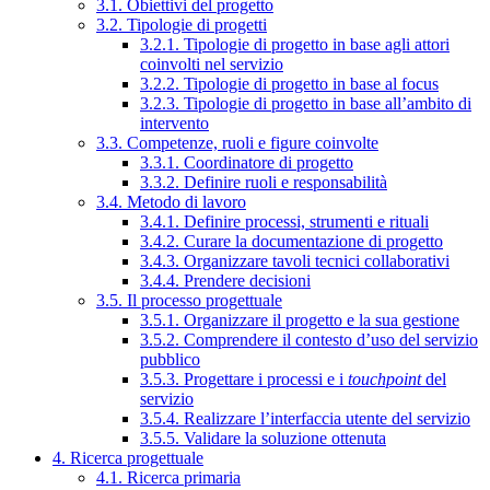
3.1. Obiettivi del progetto
3.2. Tipologie di progetti
3.2.1. Tipologie di progetto in base agli attori
coinvolti nel servizio
3.2.2. Tipologie di progetto in base al focus
3.2.3. Tipologie di progetto in base all’ambito di
intervento
3.3. Competenze, ruoli e figure coinvolte
3.3.1. Coordinatore di progetto
3.3.2. Definire ruoli e responsabilità
3.4. Metodo di lavoro
3.4.1. Definire processi, strumenti e rituali
3.4.2. Curare la documentazione di progetto
3.4.3. Organizzare tavoli tecnici collaborativi
3.4.4. Prendere decisioni
3.5. Il processo progettuale
3.5.1. Organizzare il progetto e la sua gestione
3.5.2. Comprendere il contesto d’uso del servizio
pubblico
3.5.3. Progettare i processi e i
touchpoint
del
servizio
3.5.4. Realizzare l’interfaccia utente del servizio
3.5.5. Validare la soluzione ottenuta
4. Ricerca progettuale
4.1. Ricerca primaria