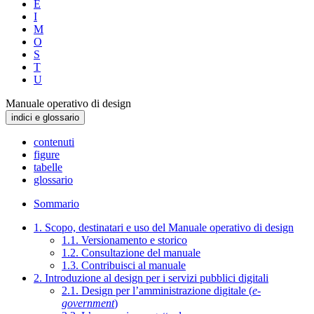
E
I
M
O
S
T
U
Manuale operativo di design
indici e glossario
contenuti
figure
tabelle
glossario
Sommario
1. Scopo, destinatari e uso del Manuale operativo di design
1.1. Versionamento e storico
1.2. Consultazione del manuale
1.3. Contribuisci al manuale
2. Introduzione al design per i servizi pubblici digitali
2.1. Design per l’amministrazione digitale (
e-
government
)