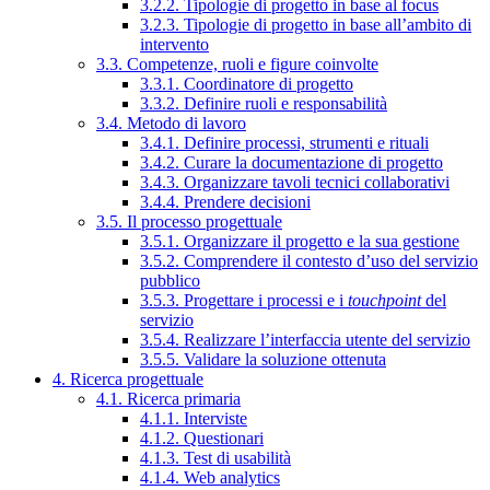
3.2.2. Tipologie di progetto in base al focus
3.2.3. Tipologie di progetto in base all’ambito di
intervento
3.3. Competenze, ruoli e figure coinvolte
3.3.1. Coordinatore di progetto
3.3.2. Definire ruoli e responsabilità
3.4. Metodo di lavoro
3.4.1. Definire processi, strumenti e rituali
3.4.2. Curare la documentazione di progetto
3.4.3. Organizzare tavoli tecnici collaborativi
3.4.4. Prendere decisioni
3.5. Il processo progettuale
3.5.1. Organizzare il progetto e la sua gestione
3.5.2. Comprendere il contesto d’uso del servizio
pubblico
3.5.3. Progettare i processi e i
touchpoint
del
servizio
3.5.4. Realizzare l’interfaccia utente del servizio
3.5.5. Validare la soluzione ottenuta
4. Ricerca progettuale
4.1. Ricerca primaria
4.1.1. Interviste
4.1.2. Questionari
4.1.3. Test di usabilità
4.1.4. Web analytics