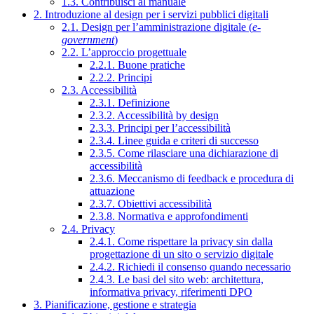
1.3. Contribuisci al manuale
2. Introduzione al design per i servizi pubblici digitali
2.1. Design per l’amministrazione digitale (
e-
government
)
2.2. L’approccio progettuale
2.2.1. Buone pratiche
2.2.2. Principi
2.3. Accessibilità
2.3.1. Definizione
2.3.2. Accessibilità by design
2.3.3. Principi per l’accessibilità
2.3.4. Linee guida e criteri di successo
2.3.5. Come rilasciare una dichiarazione di
accessibilità
2.3.6. Meccanismo di feedback e procedura di
attuazione
2.3.7. Obiettivi accessibilità
2.3.8. Normativa e approfondimenti
2.4. Privacy
2.4.1. Come rispettare la privacy sin dalla
progettazione di un sito o servizio digitale
2.4.2. Richiedi il consenso quando necessario
2.4.3. Le basi del sito web: architettura,
informativa privacy, riferimenti DPO
3. Pianificazione, gestione e strategia