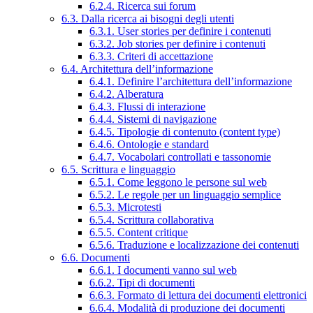
6.2.4. Ricerca sui forum
6.3. Dalla ricerca ai bisogni degli utenti
6.3.1. User stories per definire i contenuti
6.3.2. Job stories per definire i contenuti
6.3.3. Criteri di accettazione
6.4. Architettura dell’informazione
6.4.1. Definire l’architettura dell’informazione
6.4.2. Alberatura
6.4.3. Flussi di interazione
6.4.4. Sistemi di navigazione
6.4.5. Tipologie di contenuto (content type)
6.4.6. Ontologie e standard
6.4.7. Vocabolari controllati e tassonomie
6.5. Scrittura e linguaggio
6.5.1. Come leggono le persone sul web
6.5.2. Le regole per un linguaggio semplice
6.5.3. Microtesti
6.5.4. Scrittura collaborativa
6.5.5. Content critique
6.5.6. Traduzione e localizzazione dei contenuti
6.6. Documenti
6.6.1. I documenti vanno sul web
6.6.2. Tipi di documenti
6.6.3. Formato di lettura dei documenti elettronici
6.6.4. Modalità di produzione dei documenti