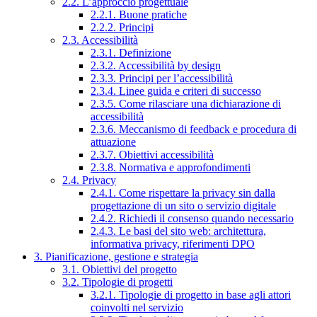
2.2. L’approccio progettuale
2.2.1. Buone pratiche
2.2.2. Principi
2.3. Accessibilità
2.3.1. Definizione
2.3.2. Accessibilità by design
2.3.3. Principi per l’accessibilità
2.3.4. Linee guida e criteri di successo
2.3.5. Come rilasciare una dichiarazione di
accessibilità
2.3.6. Meccanismo di feedback e procedura di
attuazione
2.3.7. Obiettivi accessibilità
2.3.8. Normativa e approfondimenti
2.4. Privacy
2.4.1. Come rispettare la privacy sin dalla
progettazione di un sito o servizio digitale
2.4.2. Richiedi il consenso quando necessario
2.4.3. Le basi del sito web: architettura,
informativa privacy, riferimenti DPO
3. Pianificazione, gestione e strategia
3.1. Obiettivi del progetto
3.2. Tipologie di progetti
3.2.1. Tipologie di progetto in base agli attori
coinvolti nel servizio