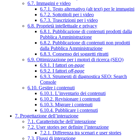
6.7. Immagini e video
6.7.1. Testo alternativo (alt text) per le immagini
6.7.2. Sottotitoli per i video
6.7.3. Trascrizioni per i video
6.8. Proprietà intellettuale e privacy
6.8.1. Pubblicazione di contenuti prodotti dalla
Pubblica Amministrazione
6.8.2. Pubblicazione di contenuti non prodotti
dalla Pubblica Amministrazione
6.8.3. Consenso dei soggetti ritratti
6.9. Ottimizzazione per i motori di ricerca (SEO)
6.9.1. I fattori
on-page
6.9.2. I fattori
off-page
6.9.3. Strumenti di diagnostica SEO: Search
Console
6.10. Gestire i contenuti
6.10.1. L’inventario dei contenuti
6.10.2. Revisionare i contenuti
6.10.3. Migrare i contenuti
6.10.4. Pubblicare i contenuti
7. Progettazione dell’interazione
7.1. Caratteristiche dell’interazione
7.2. User stories per definire l’interazione
7.2.1. Differenza tra scenari e user stories
7.3. Flussi di interazione