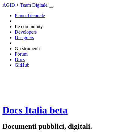
AGID
+
Team Digitale
Piano Triennale
Le community
Developers
Designers
Gli strumenti
Forum
Docs
GitHub
Docs Italia
beta
Documenti pubblici, digitali.