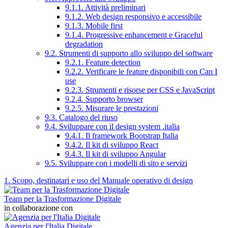
9.1.1. Attività preliminari
9.1.2. Web design responsivo e accessibile
9.1.3. Mobile first
9.1.4. Progressive enhancement e Graceful
degradation
9.2. Strumenti di supporto allo sviluppo del software
9.2.1. Feature detection
9.2.2. Verificare le feature disponibili con Can I
use
9.2.3. Strumenti e risorse per CSS e JavaScript
9.2.4. Supporto browser
9.2.5. Misurare le prestazioni
9.3. Catalogo del riuso
9.4. Sviluppare con il design system .italia
9.4.1. Il framework Bootstrap Italia
9.4.2. Il kit di sviluppo React
9.4.3. Il kit di sviluppo Angular
9.5. Sviluppare con i modelli di sito e servizi
1. Scopo, destinatari e uso del Manuale operativo di design
Team per la Trasformazione Digitale
in collaborazione con
Agenzia per l'Italia Digitale