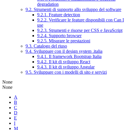
degradation
9.2. Strumenti di supporto allo sviluppo del software
9.2.1. Feature detection
9.2.2. Verificare le feature disponibili con Can I
use
9.2.3. Strumenti e risorse per CSS e JavaScript
9.2.4. Supporto browser
9.2.5. Misurare le prestazioni
9.3. Catalogo del riuso
9.4. Sviluppare con il design system .italia
9.4.1. Il framework Bootstrap Italia
9.4.2. Il kit di sviluppo React
9.4.3. Il kit di sviluppo Angular
9.5. Sviluppare con i modelli di sito e servizi
None
None
A
B
C
D
E
I
M