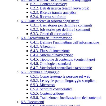
6.2.1. Content discovery
6.2.2. Dati di ricerca (search keywords)
6.2.3. Ricerca tramite analytics
6.2.4. Ricerca sui forum
6.3. Dalla ricerca ai bisogni degli utenti
6.3.1. User stories per definire i contenuti
6.3.2. Job stories per definire i contenuti
6.3.3. Criteri di accettazione
6.4. Architettura dell’informazione
6.4.1. Definire l’architettura dell’informazione
6.4.2. Alberatura
6.4.3. Flussi di interazione
6.4.4. Sistemi di navigazione
6.4.5. Tipologie di contenuto (content type)
6.4.6. Ontologie e standard
6.4.7. Vocabolari controllati e tassonomie
6.5. Scrittura e linguaggio
6.5.1. Come leggono le persone sul web
6.5.2. Le regole per un linguaggio semplice
6.5.3. Microtesti
6.5.4. Scrittura collaborativa
6.5.5. Content critique
6.5.6. Traduzione e localizzazione dei contenuti
6.6. Documenti