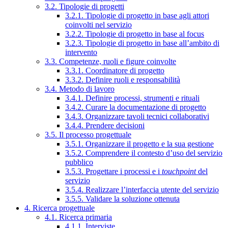
3.2. Tipologie di progetti
3.2.1. Tipologie di progetto in base agli attori
coinvolti nel servizio
3.2.2. Tipologie di progetto in base al focus
3.2.3. Tipologie di progetto in base all’ambito di
intervento
3.3. Competenze, ruoli e figure coinvolte
3.3.1. Coordinatore di progetto
3.3.2. Definire ruoli e responsabilità
3.4. Metodo di lavoro
3.4.1. Definire processi, strumenti e rituali
3.4.2. Curare la documentazione di progetto
3.4.3. Organizzare tavoli tecnici collaborativi
3.4.4. Prendere decisioni
3.5. Il processo progettuale
3.5.1. Organizzare il progetto e la sua gestione
3.5.2. Comprendere il contesto d’uso del servizio
pubblico
3.5.3. Progettare i processi e i
touchpoint
del
servizio
3.5.4. Realizzare l’interfaccia utente del servizio
3.5.5. Validare la soluzione ottenuta
4. Ricerca progettuale
4.1. Ricerca primaria
4.1.1. Interviste