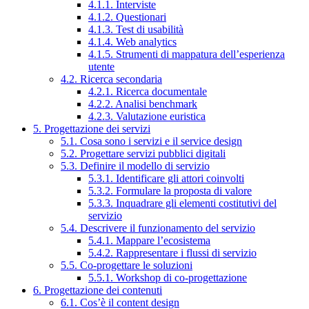
4.1.1. Interviste
4.1.2. Questionari
4.1.3. Test di usabilità
4.1.4. Web analytics
4.1.5. Strumenti di mappatura dell’esperienza
utente
4.2. Ricerca secondaria
4.2.1. Ricerca documentale
4.2.2. Analisi benchmark
4.2.3. Valutazione euristica
5. Progettazione dei servizi
5.1. Cosa sono i servizi e il service design
5.2. Progettare servizi pubblici digitali
5.3. Definire il modello di servizio
5.3.1. Identificare gli attori coinvolti
5.3.2. Formulare la proposta di valore
5.3.3. Inquadrare gli elementi costitutivi del
servizio
5.4. Descrivere il funzionamento del servizio
5.4.1. Mappare l’ecosistema
5.4.2. Rappresentare i flussi di servizio
5.5. Co-progettare le soluzioni
5.5.1. Workshop di co-progettazione
6. Progettazione dei contenuti
6.1. Cos’è il content design