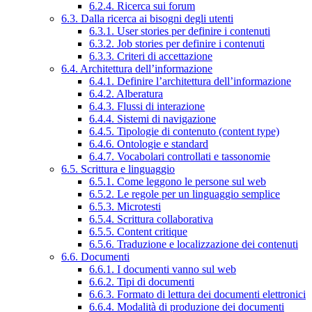
6.2.4. Ricerca sui forum
6.3. Dalla ricerca ai bisogni degli utenti
6.3.1. User stories per definire i contenuti
6.3.2. Job stories per definire i contenuti
6.3.3. Criteri di accettazione
6.4. Architettura dell’informazione
6.4.1. Definire l’architettura dell’informazione
6.4.2. Alberatura
6.4.3. Flussi di interazione
6.4.4. Sistemi di navigazione
6.4.5. Tipologie di contenuto (content type)
6.4.6. Ontologie e standard
6.4.7. Vocabolari controllati e tassonomie
6.5. Scrittura e linguaggio
6.5.1. Come leggono le persone sul web
6.5.2. Le regole per un linguaggio semplice
6.5.3. Microtesti
6.5.4. Scrittura collaborativa
6.5.5. Content critique
6.5.6. Traduzione e localizzazione dei contenuti
6.6. Documenti
6.6.1. I documenti vanno sul web
6.6.2. Tipi di documenti
6.6.3. Formato di lettura dei documenti elettronici
6.6.4. Modalità di produzione dei documenti