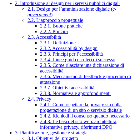
2. Introduzione al design per i servizi pubblici digitali
2.1. Design per l’amministrazione digitale (
e-
government
)
2.2. L’approccio progettuale
2.2.1. Buone pratiche
2.2.2. Principi
2.3. Accessibilità
2.3.1. Definizione
2.3.2. Accessibilità by design
2.3.3. Principi per l’accessibilità
2.3.4. Linee guida e criteri di successo
2.3.5. Come rilasciare una dichiarazione di
accessibilità
2.3.6. Meccanismo di feedback e procedura di
attuazione
2.3.7. Obiettivi accessibilità
2.3.8. Normativa e approfondimenti
2.4. Privacy
2.4.1. Come rispettare la privacy sin dalla
progettazione di un sito o servizio digitale
2.4.2. Richiedi il consenso quando necessario
2.4.3. Le basi del sito web: architettura,
informativa privacy, riferimenti DPO
3. Pianificazione, gestione e strategia
3.1. Obiettivi del progetto