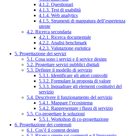
4.1.2. Questionari
4.1.3. Test di usabilità
4.1.4. Web analytics
4.1.5. Strumenti di mappatura dell’esperienza
utente
4.2. Ricerca secondaria
4.2.1. Ricerca documentale
4.2.2. Analisi benchmark
4.2.3. Valutazione euristica
5. Progettazione dei servizi
5.1. Cosa sono i servizi e il service design
5.2. Progettare servizi pubblici digitali
5.3. Definire il modello di servizio
5.3.1. Identificare gli attori coinvolti
5.3.2. Formulare la proposta di valore
5.3.3. Inquadrare gli elementi costitutivi del
servizio
5.4. Descrivere il funzionamento del servizio
5.4.1. Mappare l’ecosistema
5.4.2. Rappresentare i flussi di servizio
5.5. Co-progettare le soluzioni
5.5.1. Workshop di co-progettazione
6. Progettazione dei contenuti
6.1. Cos’è il content design
6.2. Ricerca utente sui contenuti e il linguaggio