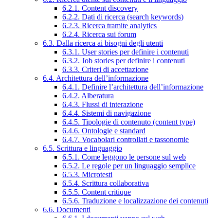
6.2.1. Content discovery
6.2.2. Dati di ricerca (search keywords)
6.2.3. Ricerca tramite analytics
6.2.4. Ricerca sui forum
6.3. Dalla ricerca ai bisogni degli utenti
6.3.1. User stories per definire i contenuti
6.3.2. Job stories per definire i contenuti
6.3.3. Criteri di accettazione
6.4. Architettura dell’informazione
6.4.1. Definire l’architettura dell’informazione
6.4.2. Alberatura
6.4.3. Flussi di interazione
6.4.4. Sistemi di navigazione
6.4.5. Tipologie di contenuto (content type)
6.4.6. Ontologie e standard
6.4.7. Vocabolari controllati e tassonomie
6.5. Scrittura e linguaggio
6.5.1. Come leggono le persone sul web
6.5.2. Le regole per un linguaggio semplice
6.5.3. Microtesti
6.5.4. Scrittura collaborativa
6.5.5. Content critique
6.5.6. Traduzione e localizzazione dei contenuti
6.6. Documenti