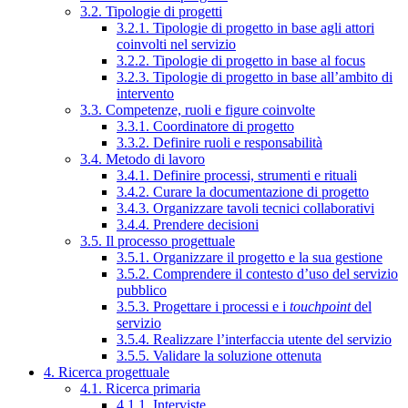
3.2. Tipologie di progetti
3.2.1. Tipologie di progetto in base agli attori
coinvolti nel servizio
3.2.2. Tipologie di progetto in base al focus
3.2.3. Tipologie di progetto in base all’ambito di
intervento
3.3. Competenze, ruoli e figure coinvolte
3.3.1. Coordinatore di progetto
3.3.2. Definire ruoli e responsabilità
3.4. Metodo di lavoro
3.4.1. Definire processi, strumenti e rituali
3.4.2. Curare la documentazione di progetto
3.4.3. Organizzare tavoli tecnici collaborativi
3.4.4. Prendere decisioni
3.5. Il processo progettuale
3.5.1. Organizzare il progetto e la sua gestione
3.5.2. Comprendere il contesto d’uso del servizio
pubblico
3.5.3. Progettare i processi e i
touchpoint
del
servizio
3.5.4. Realizzare l’interfaccia utente del servizio
3.5.5. Validare la soluzione ottenuta
4. Ricerca progettuale
4.1. Ricerca primaria
4.1.1. Interviste