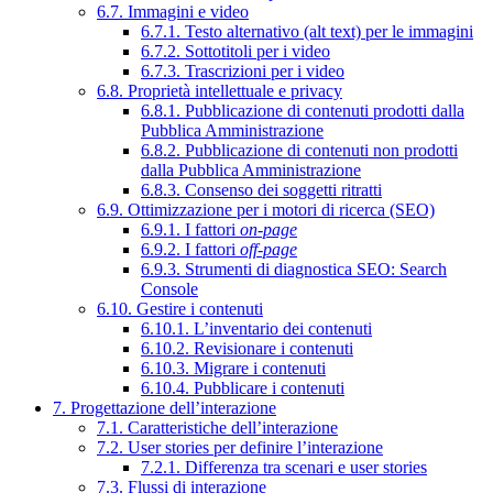
6.7. Immagini e video
6.7.1. Testo alternativo (alt text) per le immagini
6.7.2. Sottotitoli per i video
6.7.3. Trascrizioni per i video
6.8. Proprietà intellettuale e privacy
6.8.1. Pubblicazione di contenuti prodotti dalla
Pubblica Amministrazione
6.8.2. Pubblicazione di contenuti non prodotti
dalla Pubblica Amministrazione
6.8.3. Consenso dei soggetti ritratti
6.9. Ottimizzazione per i motori di ricerca (SEO)
6.9.1. I fattori
on-page
6.9.2. I fattori
off-page
6.9.3. Strumenti di diagnostica SEO: Search
Console
6.10. Gestire i contenuti
6.10.1. L’inventario dei contenuti
6.10.2. Revisionare i contenuti
6.10.3. Migrare i contenuti
6.10.4. Pubblicare i contenuti
7. Progettazione dell’interazione
7.1. Caratteristiche dell’interazione
7.2. User stories per definire l’interazione
7.2.1. Differenza tra scenari e user stories
7.3. Flussi di interazione