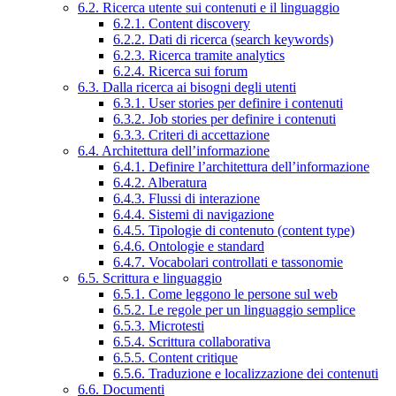
6.2. Ricerca utente sui contenuti e il linguaggio
6.2.1. Content discovery
6.2.2. Dati di ricerca (search keywords)
6.2.3. Ricerca tramite analytics
6.2.4. Ricerca sui forum
6.3. Dalla ricerca ai bisogni degli utenti
6.3.1. User stories per definire i contenuti
6.3.2. Job stories per definire i contenuti
6.3.3. Criteri di accettazione
6.4. Architettura dell’informazione
6.4.1. Definire l’architettura dell’informazione
6.4.2. Alberatura
6.4.3. Flussi di interazione
6.4.4. Sistemi di navigazione
6.4.5. Tipologie di contenuto (content type)
6.4.6. Ontologie e standard
6.4.7. Vocabolari controllati e tassonomie
6.5. Scrittura e linguaggio
6.5.1. Come leggono le persone sul web
6.5.2. Le regole per un linguaggio semplice
6.5.3. Microtesti
6.5.4. Scrittura collaborativa
6.5.5. Content critique
6.5.6. Traduzione e localizzazione dei contenuti
6.6. Documenti