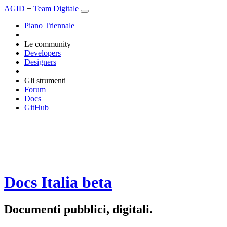
AGID
+
Team Digitale
Piano Triennale
Le community
Developers
Designers
Gli strumenti
Forum
Docs
GitHub
Docs Italia
beta
Documenti pubblici, digitali.