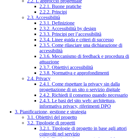
2.2. L’approccio progettuale
2.2.1. Buone pratiche
2.2.2. Principi
2.3. Accessibilità
2.3.1. Definizione
2.3.2. Accessibilità by design
2.3.3. Principi per l’accessibilità
2.3.4. Linee guida e criteri di successo
2.3.5. Come rilasciare una dichiarazione di
accessibilità
2.3.6. Meccanismo di feedback e procedura di
attuazione
2.3.7. Obiettivi accessibilità
2.3.8. Normativa e approfondimenti
2.4. Privacy
2.4.1. Come rispettare la privacy sin dalla
progettazione di un sito o servizio digitale
2.4.2. Richiedi il consenso quando necessario
2.4.3. Le basi del sito web: architettura,
informativa privacy, riferimenti DPO
3. Pianificazione, gestione e strategia
3.1. Obiettivi del progetto
3.2. Tipologie di progetti
3.2.1. Tipologie di progetto in base agli attori
coinvolti nel servizio