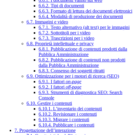
6.6.1. I documenti vanno sul web
6.6.2. Tipi di documenti
6.6.3. Formato di lettura dei documenti elettronici
6.6.4. Modalità di produzione dei documenti
6.7. Immagini e video
6.7.1. Testo alternativo (alt text) per le immagini
6.7.2. Sottotitoli per i video
6.7.3. Trascrizioni per i video
6.8. Proprietà intellettuale e privacy
6.8.1. Pubblicazione di contenuti prodotti dalla
Pubblica Amministrazione
6.8.2. Pubblicazione di contenuti non prodotti
dalla Pubblica Amministrazione
6.8.3. Consenso dei soggetti ritratti
6.9. Ottimizzazione per i motori di ricerca (SEO)
6.9.1. I fattori
on-page
6.9.2. I fattori
off-page
6.9.3. Strumenti di diagnostica SEO: Search
Console
6.10. Gestire i contenuti
6.10.1. L’inventario dei contenuti
6.10.2. Revisionare i contenuti
6.10.3. Migrare i contenuti
6.10.4. Pubblicare i contenuti
7. Progettazione dell’interazione