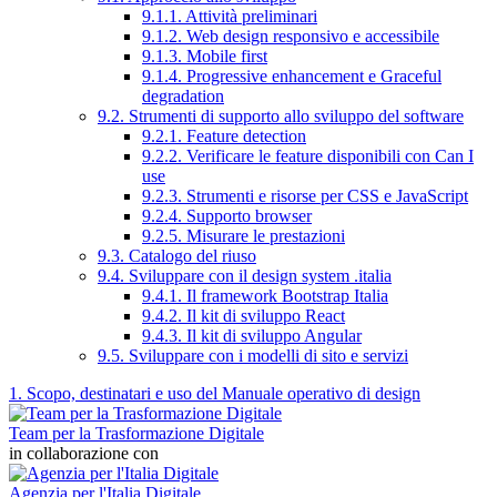
9.1.1. Attività preliminari
9.1.2. Web design responsivo e accessibile
9.1.3. Mobile first
9.1.4. Progressive enhancement e Graceful
degradation
9.2. Strumenti di supporto allo sviluppo del software
9.2.1. Feature detection
9.2.2. Verificare le feature disponibili con Can I
use
9.2.3. Strumenti e risorse per CSS e JavaScript
9.2.4. Supporto browser
9.2.5. Misurare le prestazioni
9.3. Catalogo del riuso
9.4. Sviluppare con il design system .italia
9.4.1. Il framework Bootstrap Italia
9.4.2. Il kit di sviluppo React
9.4.3. Il kit di sviluppo Angular
9.5. Sviluppare con i modelli di sito e servizi
1. Scopo, destinatari e uso del Manuale operativo di design
Team per la Trasformazione Digitale
in collaborazione con
Agenzia per l'Italia Digitale