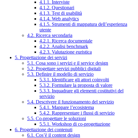
4.1.1. Interviste
4.1.2. Questionari
4.1.3. Test di usabilità
4.1.4. Web analytics
4.1.5. Strumenti di mappatura dell’esperienza
utente
4.2. Ricerca secondaria
4.2.1. Ricerca documentale
4.2.2. Analisi benchmark
4.2.3. Valutazione euristica
5. Progettazione dei servizi
5.1. Cosa sono i servizi e il service design
5.2. Progettare servizi pubblici digitali
5.3. Definire il modello di servizio
5.3.1. Identificare gli attori coinvolti
5.3.2. Formulare la proposta di valore
5.3.3. Inquadrare gli elementi costitutivi del
servizio
5.4. Descrivere il funzionamento del servizio
5.4.1. Mappare l’ecosistema
5.4.2. Rappresentare i flussi di servizio
5.5. Co-progettare le soluzioni
5.5.1. Workshop di co-progettazione
6. Progettazione dei contenuti
6.1. Cos’è il content design