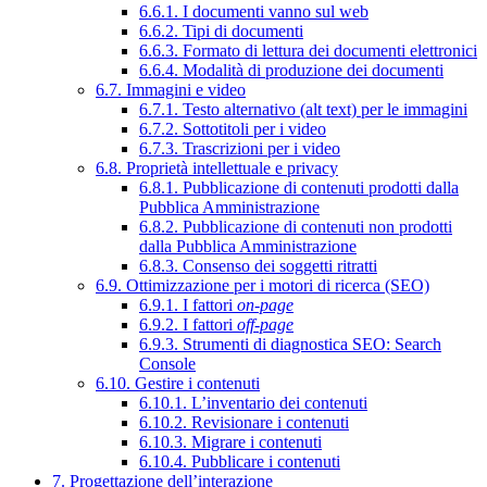
6.6.1. I documenti vanno sul web
6.6.2. Tipi di documenti
6.6.3. Formato di lettura dei documenti elettronici
6.6.4. Modalità di produzione dei documenti
6.7. Immagini e video
6.7.1. Testo alternativo (alt text) per le immagini
6.7.2. Sottotitoli per i video
6.7.3. Trascrizioni per i video
6.8. Proprietà intellettuale e privacy
6.8.1. Pubblicazione di contenuti prodotti dalla
Pubblica Amministrazione
6.8.2. Pubblicazione di contenuti non prodotti
dalla Pubblica Amministrazione
6.8.3. Consenso dei soggetti ritratti
6.9. Ottimizzazione per i motori di ricerca (SEO)
6.9.1. I fattori
on-page
6.9.2. I fattori
off-page
6.9.3. Strumenti di diagnostica SEO: Search
Console
6.10. Gestire i contenuti
6.10.1. L’inventario dei contenuti
6.10.2. Revisionare i contenuti
6.10.3. Migrare i contenuti
6.10.4. Pubblicare i contenuti
7. Progettazione dell’interazione