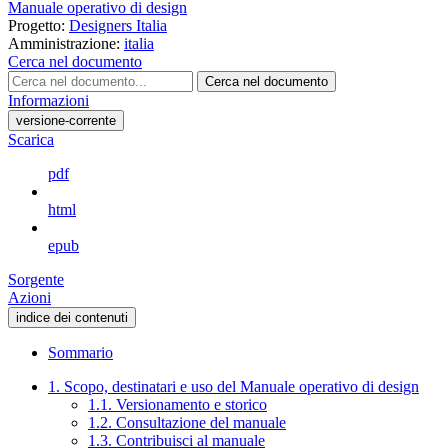
Manuale operativo di design
Progetto:
Designers Italia
Amministrazione:
italia
Cerca nel documento
Cerca nel documento
Informazioni
versione-corrente
Scarica
pdf
html
epub
Sorgente
Azioni
indice dei contenuti
Sommario
1. Scopo, destinatari e uso del Manuale operativo di design
1.1. Versionamento e storico
1.2. Consultazione del manuale
1.3. Contribuisci al manuale