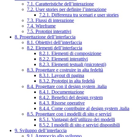
7.1. Caratteristiche dell’interazione
7.2. User stories per definire l’interazione
7.2.1. Differenza tra scenari e user stories
7.3. Flussi di interazione
7.4. Wireframe
7.5. Prototipi interattivi
8. Progettazione dell’interfaccia
8.1. Obiettivi dell’interfaccia
8.2. Elementi dell’interfaccia
8.2.1. Elementi di composizione
8.2.2. Elementi interattivi
8.2.3. Elementi testuali (microtesti)
8.3. Progettare e costruire in alta fedeltà
8.3.1. Layout di pagina
8.3.2. Prototipi in alta fedeltà
8.4. Progettare con il design system .italia
8.4.1. Documentazione
8.4.2. Benefici del design system
8.4.3. Risorse operative
8.4.4. Come contribuire al design system .italia
8.5. Progettare con i modelli di sito e servizi
8.5.1. Vantaggi dell’utilizzo dei modelli
8.5.2. I modelli di sito e servizi disponibili
9. Sviluppo dell’interfaccia
9.1. Approccio allo sviluppo