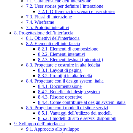
7.1. Caratteristiche dell’interazione
7.2. User stories per definire l’interazione
7.2.1. Differenza tra scenari e user stories
7.3. Flussi di interazione
7.4. Wireframe
7.5. Prototipi interattivi
8. Progettazione dell’interfaccia
8.1. Obiettivi dell’interfaccia
8.2. Elementi dell’interfaccia
8.2.1. Elementi di composizione
8.2.2. Elementi interattivi
8.2.3. Elementi testuali (microtesti)
8.3. Progettare e costruire in alta fedeltà
8.3.1. Layout di pagina
8.3.2. Prototipi in alta fedeltà
8.4. Progettare con il design system .italia
8.4.1. Documentazione
8.4.2. Benefici del design system
8.4.3. Risorse operative
8.4.4. Come contribuire al design system .italia
8.5. Progettare con i modelli di sito e servizi
8.5.1. Vantaggi dell’utilizzo dei modelli
8.5.2. I modelli di sito e servizi disponibili
9. Sviluppo dell’interfaccia
9.1. Approccio allo sviluppo