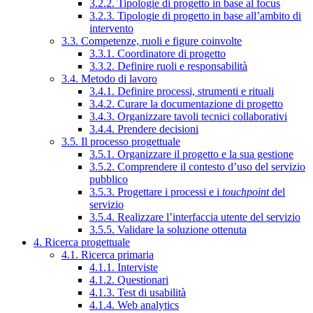
3.2.2. Tipologie di progetto in base al focus
3.2.3. Tipologie di progetto in base all’ambito di
intervento
3.3. Competenze, ruoli e figure coinvolte
3.3.1. Coordinatore di progetto
3.3.2. Definire ruoli e responsabilità
3.4. Metodo di lavoro
3.4.1. Definire processi, strumenti e rituali
3.4.2. Curare la documentazione di progetto
3.4.3. Organizzare tavoli tecnici collaborativi
3.4.4. Prendere decisioni
3.5. Il processo progettuale
3.5.1. Organizzare il progetto e la sua gestione
3.5.2. Comprendere il contesto d’uso del servizio
pubblico
3.5.3. Progettare i processi e i
touchpoint
del
servizio
3.5.4. Realizzare l’interfaccia utente del servizio
3.5.5. Validare la soluzione ottenuta
4. Ricerca progettuale
4.1. Ricerca primaria
4.1.1. Interviste
4.1.2. Questionari
4.1.3. Test di usabilità
4.1.4. Web analytics