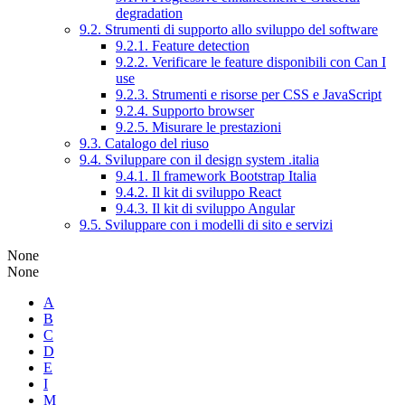
degradation
9.2. Strumenti di supporto allo sviluppo del software
9.2.1. Feature detection
9.2.2. Verificare le feature disponibili con Can I
use
9.2.3. Strumenti e risorse per CSS e JavaScript
9.2.4. Supporto browser
9.2.5. Misurare le prestazioni
9.3. Catalogo del riuso
9.4. Sviluppare con il design system .italia
9.4.1. Il framework Bootstrap Italia
9.4.2. Il kit di sviluppo React
9.4.3. Il kit di sviluppo Angular
9.5. Sviluppare con i modelli di sito e servizi
None
None
A
B
C
D
E
I
M