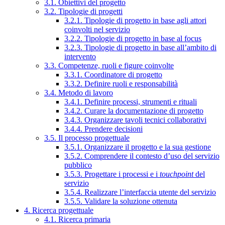
3.1. Obiettivi del progetto
3.2. Tipologie di progetti
3.2.1. Tipologie di progetto in base agli attori
coinvolti nel servizio
3.2.2. Tipologie di progetto in base al focus
3.2.3. Tipologie di progetto in base all’ambito di
intervento
3.3. Competenze, ruoli e figure coinvolte
3.3.1. Coordinatore di progetto
3.3.2. Definire ruoli e responsabilità
3.4. Metodo di lavoro
3.4.1. Definire processi, strumenti e rituali
3.4.2. Curare la documentazione di progetto
3.4.3. Organizzare tavoli tecnici collaborativi
3.4.4. Prendere decisioni
3.5. Il processo progettuale
3.5.1. Organizzare il progetto e la sua gestione
3.5.2. Comprendere il contesto d’uso del servizio
pubblico
3.5.3. Progettare i processi e i
touchpoint
del
servizio
3.5.4. Realizzare l’interfaccia utente del servizio
3.5.5. Validare la soluzione ottenuta
4. Ricerca progettuale
4.1. Ricerca primaria