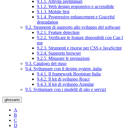
9.1.1. Attività preliminari
9.1.2. Web design responsivo e accessibile
9.1.3. Mobile first
9.1.4. Progressive enhancement e Graceful
degradation
9.2. Strumenti di supporto allo sviluppo del software
9.2.1. Feature detection
9.2.2. Verificare le feature disponibili con Can I
use
9.2.3. Strumenti e risorse per CSS e JavaScript
9.2.4. Supporto browser
9.2.5. Misurare le prestazioni
9.3. Catalogo del riuso
9.4. Sviluppare con il design system .italia
9.4.1. Il framework Bootstrap Italia
9.4.2. Il kit di sviluppo React
9.4.3. Il kit di sviluppo Angular
9.5. Sviluppare con i modelli di sito e servizi
glossario
A
B
C
D