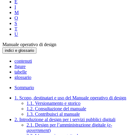
E
I
M
O
S
T
U
Manuale operativo di design
indici e glossario
contenuti
figure
tabelle
glossario
Sommario
1. Scopo, destinatari e uso del Manuale operativo di design
1.1. Versionamento e storico
1.2. Consultazione del manuale
1.3. Contribuisci al manuale
2. Introduzione al design per i servizi pubblici digitali
2.1. Design per l’amministrazione digitale (
e-
government
)