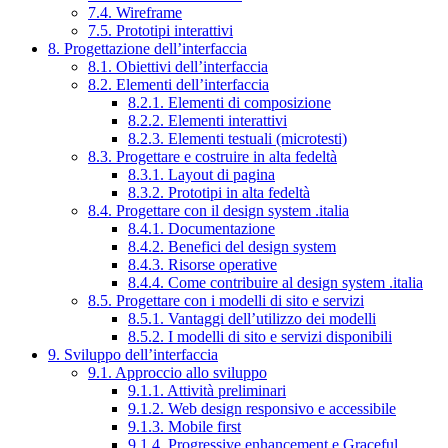
7.4. Wireframe
7.5. Prototipi interattivi
8. Progettazione dell’interfaccia
8.1. Obiettivi dell’interfaccia
8.2. Elementi dell’interfaccia
8.2.1. Elementi di composizione
8.2.2. Elementi interattivi
8.2.3. Elementi testuali (microtesti)
8.3. Progettare e costruire in alta fedeltà
8.3.1. Layout di pagina
8.3.2. Prototipi in alta fedeltà
8.4. Progettare con il design system .italia
8.4.1. Documentazione
8.4.2. Benefici del design system
8.4.3. Risorse operative
8.4.4. Come contribuire al design system .italia
8.5. Progettare con i modelli di sito e servizi
8.5.1. Vantaggi dell’utilizzo dei modelli
8.5.2. I modelli di sito e servizi disponibili
9. Sviluppo dell’interfaccia
9.1. Approccio allo sviluppo
9.1.1. Attività preliminari
9.1.2. Web design responsivo e accessibile
9.1.3. Mobile first
9.1.4. Progressive enhancement e Graceful