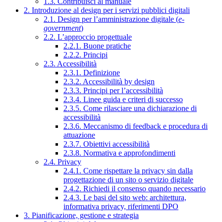
1.3. Contribuisci al manuale
2. Introduzione al design per i servizi pubblici digitali
2.1. Design per l’amministrazione digitale (
e-
government
)
2.2. L’approccio progettuale
2.2.1. Buone pratiche
2.2.2. Principi
2.3. Accessibilità
2.3.1. Definizione
2.3.2. Accessibilità by design
2.3.3. Principi per l’accessibilità
2.3.4. Linee guida e criteri di successo
2.3.5. Come rilasciare una dichiarazione di
accessibilità
2.3.6. Meccanismo di feedback e procedura di
attuazione
2.3.7. Obiettivi accessibilità
2.3.8. Normativa e approfondimenti
2.4. Privacy
2.4.1. Come rispettare la privacy sin dalla
progettazione di un sito o servizio digitale
2.4.2. Richiedi il consenso quando necessario
2.4.3. Le basi del sito web: architettura,
informativa privacy, riferimenti DPO
3. Pianificazione, gestione e strategia