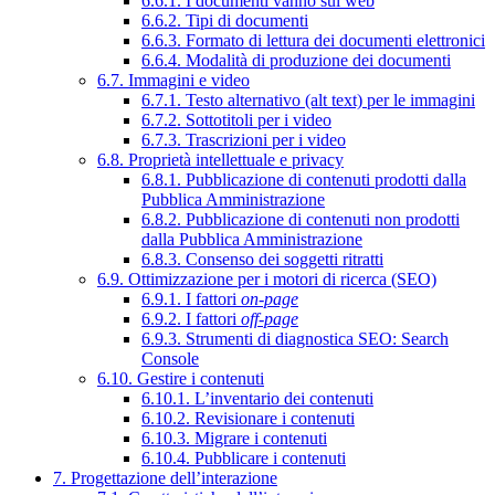
6.6.1. I documenti vanno sul web
6.6.2. Tipi di documenti
6.6.3. Formato di lettura dei documenti elettronici
6.6.4. Modalità di produzione dei documenti
6.7. Immagini e video
6.7.1. Testo alternativo (alt text) per le immagini
6.7.2. Sottotitoli per i video
6.7.3. Trascrizioni per i video
6.8. Proprietà intellettuale e privacy
6.8.1. Pubblicazione di contenuti prodotti dalla
Pubblica Amministrazione
6.8.2. Pubblicazione di contenuti non prodotti
dalla Pubblica Amministrazione
6.8.3. Consenso dei soggetti ritratti
6.9. Ottimizzazione per i motori di ricerca (SEO)
6.9.1. I fattori
on-page
6.9.2. I fattori
off-page
6.9.3. Strumenti di diagnostica SEO: Search
Console
6.10. Gestire i contenuti
6.10.1. L’inventario dei contenuti
6.10.2. Revisionare i contenuti
6.10.3. Migrare i contenuti
6.10.4. Pubblicare i contenuti
7. Progettazione dell’interazione