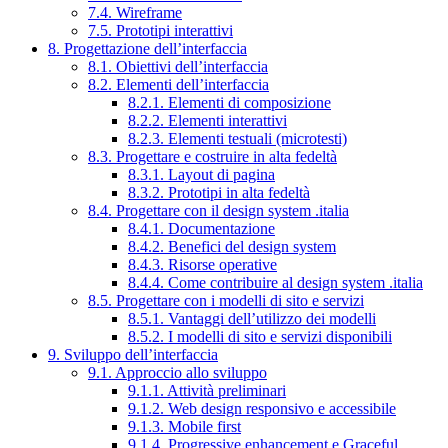
7.4. Wireframe
7.5. Prototipi interattivi
8. Progettazione dell’interfaccia
8.1. Obiettivi dell’interfaccia
8.2. Elementi dell’interfaccia
8.2.1. Elementi di composizione
8.2.2. Elementi interattivi
8.2.3. Elementi testuali (microtesti)
8.3. Progettare e costruire in alta fedeltà
8.3.1. Layout di pagina
8.3.2. Prototipi in alta fedeltà
8.4. Progettare con il design system .italia
8.4.1. Documentazione
8.4.2. Benefici del design system
8.4.3. Risorse operative
8.4.4. Come contribuire al design system .italia
8.5. Progettare con i modelli di sito e servizi
8.5.1. Vantaggi dell’utilizzo dei modelli
8.5.2. I modelli di sito e servizi disponibili
9. Sviluppo dell’interfaccia
9.1. Approccio allo sviluppo
9.1.1. Attività preliminari
9.1.2. Web design responsivo e accessibile
9.1.3. Mobile first
9.1.4. Progressive enhancement e Graceful