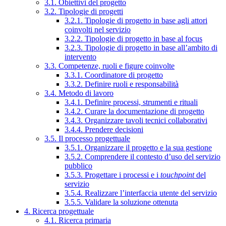
3.1. Obiettivi del progetto
3.2. Tipologie di progetti
3.2.1. Tipologie di progetto in base agli attori
coinvolti nel servizio
3.2.2. Tipologie di progetto in base al focus
3.2.3. Tipologie di progetto in base all’ambito di
intervento
3.3. Competenze, ruoli e figure coinvolte
3.3.1. Coordinatore di progetto
3.3.2. Definire ruoli e responsabilità
3.4. Metodo di lavoro
3.4.1. Definire processi, strumenti e rituali
3.4.2. Curare la documentazione di progetto
3.4.3. Organizzare tavoli tecnici collaborativi
3.4.4. Prendere decisioni
3.5. Il processo progettuale
3.5.1. Organizzare il progetto e la sua gestione
3.5.2. Comprendere il contesto d’uso del servizio
pubblico
3.5.3. Progettare i processi e i
touchpoint
del
servizio
3.5.4. Realizzare l’interfaccia utente del servizio
3.5.5. Validare la soluzione ottenuta
4. Ricerca progettuale
4.1. Ricerca primaria