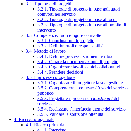
3.2. Tipologie di progetti
3.2.1. Tipologie di progetto in base agli attori
coinvolti nel servizio
3.2.2. Tipologie di progetto in base al focus
3.2.3. Tipologie di progetto in base all’ambito di
intervento
3.3. Competenze, ruoli e figure coinvolte
3.3.1. Coordinatore di progetto
3.3.2. Definire ruoli e responsabilità
3.4. Metodo di lavoro
3.4.1. Definire processi, strumenti e rituali
3.4.2. Curare la documentazione di progetto
3.4.3. Organizzare tavoli tecnici collaborativi
3.4.4. Prendere decisioni
3.5. Il processo progettuale
3.5.1. Organizzare il progetto e la sua gestione
3.5.2. Comprendere il contesto d’uso del servizio
pubblico
3.5.3. Progettare i processi e i
touchpoint
del
servizio
3.5.4. Realizzare l’interfaccia utente del servizio
3.5.5. Validare la soluzione ottenuta
4. Ricerca progettuale
4.1. Ricerca primaria
4.1.1. Interviste