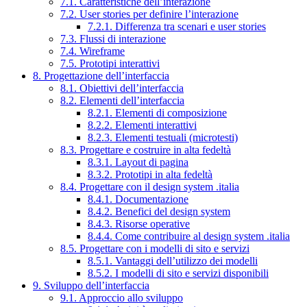
7.1. Caratteristiche dell’interazione
7.2. User stories per definire l’interazione
7.2.1. Differenza tra scenari e user stories
7.3. Flussi di interazione
7.4. Wireframe
7.5. Prototipi interattivi
8. Progettazione dell’interfaccia
8.1. Obiettivi dell’interfaccia
8.2. Elementi dell’interfaccia
8.2.1. Elementi di composizione
8.2.2. Elementi interattivi
8.2.3. Elementi testuali (microtesti)
8.3. Progettare e costruire in alta fedeltà
8.3.1. Layout di pagina
8.3.2. Prototipi in alta fedeltà
8.4. Progettare con il design system .italia
8.4.1. Documentazione
8.4.2. Benefici del design system
8.4.3. Risorse operative
8.4.4. Come contribuire al design system .italia
8.5. Progettare con i modelli di sito e servizi
8.5.1. Vantaggi dell’utilizzo dei modelli
8.5.2. I modelli di sito e servizi disponibili
9. Sviluppo dell’interfaccia
9.1. Approccio allo sviluppo