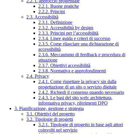
2.2. L’approccio progettuale
2.2.1. Buone pratiche
2.2.2. Principi
2.3. Accessibilità
2.3.1. Definizione
2.3.2. Accessibilità by design
2.3.3. Principi per l’accessibilità
2.3.4. Linee guida e criteri di successo
2.3.5. Come rilasciare una dichiarazione di
accessibilità
2.3.6. Meccanismo di feedback e procedura di
attuazione
2.3.7. Obiettivi accessibilità
2.3.8. Normativa e approfondimenti
2.4. Privacy
2.4.1. Come rispettare la privacy sin dalla
progettazione di un sito o servizio digitale
2.4.2. Richiedi il consenso quando necessario
2.4.3. Le basi del sito web: architettura,
informativa privacy, riferimenti DPO
3. Pianificazione, gestione e strategia
3.1. Obiettivi del progetto
3.2. Tipologie di progetti
3.2.1. Tipologie di progetto in base agli attori
coinvolti nel servizio