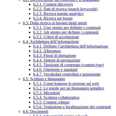
6.2.1. Content discovery
6.2.2. Dati di ricerca (search keywords)
6.2.3. Ricerca tramite analytics
6.2.4. Ricerca sui forum
6.3. Dalla ricerca ai bisogni degli utenti
6.3.1. User stories per definire i contenuti
6.3.2. Job stories per definire i contenuti
6.3.3. Criteri di accettazione
6.4. Architettura dell’informazione
6.4.1. Definire l’architettura dell’informazione
6.4.2. Alberatura
6.4.3. Flussi di interazione
6.4.4. Sistemi di navigazione
6.4.5. Tipologie di contenuto (content type)
6.4.6. Ontologie e standard
6.4.7. Vocabolari controllati e tassonomie
6.5. Scrittura e linguaggio
6.5.1. Come leggono le persone sul web
6.5.2. Le regole per un linguaggio semplice
6.5.3. Microtesti
6.5.4. Scrittura collaborativa
6.5.5. Content critique
6.5.6. Traduzione e localizzazione dei contenuti
6.6. Documenti