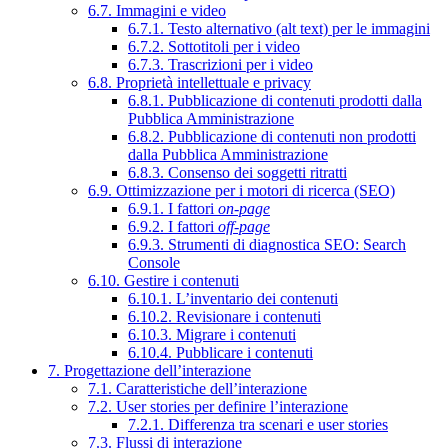
6.7. Immagini e video
6.7.1. Testo alternativo (alt text) per le immagini
6.7.2. Sottotitoli per i video
6.7.3. Trascrizioni per i video
6.8. Proprietà intellettuale e privacy
6.8.1. Pubblicazione di contenuti prodotti dalla
Pubblica Amministrazione
6.8.2. Pubblicazione di contenuti non prodotti
dalla Pubblica Amministrazione
6.8.3. Consenso dei soggetti ritratti
6.9. Ottimizzazione per i motori di ricerca (SEO)
6.9.1. I fattori
on-page
6.9.2. I fattori
off-page
6.9.3. Strumenti di diagnostica SEO: Search
Console
6.10. Gestire i contenuti
6.10.1. L’inventario dei contenuti
6.10.2. Revisionare i contenuti
6.10.3. Migrare i contenuti
6.10.4. Pubblicare i contenuti
7. Progettazione dell’interazione
7.1. Caratteristiche dell’interazione
7.2. User stories per definire l’interazione
7.2.1. Differenza tra scenari e user stories
7.3. Flussi di interazione