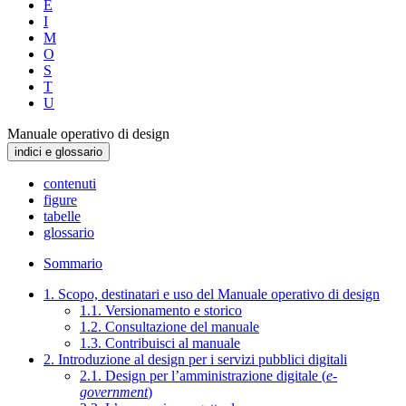
E
I
M
O
S
T
U
Manuale operativo di design
indici e glossario
contenuti
figure
tabelle
glossario
Sommario
1. Scopo, destinatari e uso del Manuale operativo di design
1.1. Versionamento e storico
1.2. Consultazione del manuale
1.3. Contribuisci al manuale
2. Introduzione al design per i servizi pubblici digitali
2.1. Design per l’amministrazione digitale (
e-
government
)