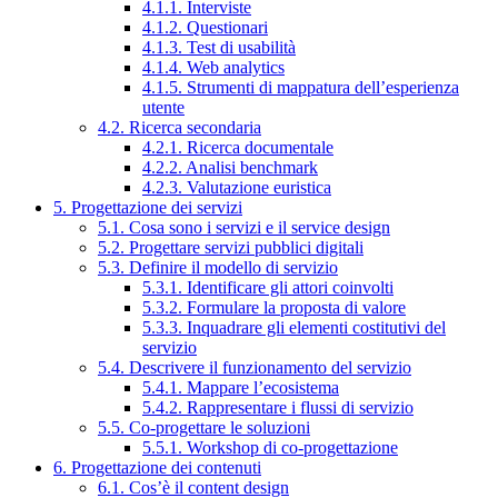
4.1.1. Interviste
4.1.2. Questionari
4.1.3. Test di usabilità
4.1.4. Web analytics
4.1.5. Strumenti di mappatura dell’esperienza
utente
4.2. Ricerca secondaria
4.2.1. Ricerca documentale
4.2.2. Analisi benchmark
4.2.3. Valutazione euristica
5. Progettazione dei servizi
5.1. Cosa sono i servizi e il service design
5.2. Progettare servizi pubblici digitali
5.3. Definire il modello di servizio
5.3.1. Identificare gli attori coinvolti
5.3.2. Formulare la proposta di valore
5.3.3. Inquadrare gli elementi costitutivi del
servizio
5.4. Descrivere il funzionamento del servizio
5.4.1. Mappare l’ecosistema
5.4.2. Rappresentare i flussi di servizio
5.5. Co-progettare le soluzioni
5.5.1. Workshop di co-progettazione
6. Progettazione dei contenuti
6.1. Cos’è il content design