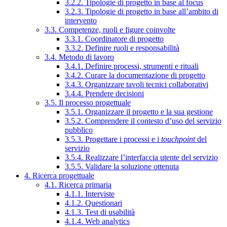
3.2.2. Tipologie di progetto in base al focus
3.2.3. Tipologie di progetto in base all’ambito di
intervento
3.3. Competenze, ruoli e figure coinvolte
3.3.1. Coordinatore di progetto
3.3.2. Definire ruoli e responsabilità
3.4. Metodo di lavoro
3.4.1. Definire processi, strumenti e rituali
3.4.2. Curare la documentazione di progetto
3.4.3. Organizzare tavoli tecnici collaborativi
3.4.4. Prendere decisioni
3.5. Il processo progettuale
3.5.1. Organizzare il progetto e la sua gestione
3.5.2. Comprendere il contesto d’uso del servizio
pubblico
3.5.3. Progettare i processi e i
touchpoint
del
servizio
3.5.4. Realizzare l’interfaccia utente del servizio
3.5.5. Validare la soluzione ottenuta
4. Ricerca progettuale
4.1. Ricerca primaria
4.1.1. Interviste
4.1.2. Questionari
4.1.3. Test di usabilità
4.1.4. Web analytics