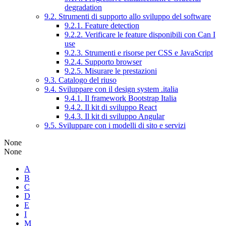
degradation
9.2. Strumenti di supporto allo sviluppo del software
9.2.1. Feature detection
9.2.2. Verificare le feature disponibili con Can I
use
9.2.3. Strumenti e risorse per CSS e JavaScript
9.2.4. Supporto browser
9.2.5. Misurare le prestazioni
9.3. Catalogo del riuso
9.4. Sviluppare con il design system .italia
9.4.1. Il framework Bootstrap Italia
9.4.2. Il kit di sviluppo React
9.4.3. Il kit di sviluppo Angular
9.5. Sviluppare con i modelli di sito e servizi
None
None
A
B
C
D
E
I
M