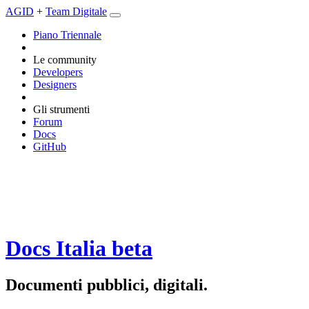
AGID
+
Team Digitale
Piano Triennale
Le community
Developers
Designers
Gli strumenti
Forum
Docs
GitHub
Docs Italia
beta
Documenti pubblici, digitali.