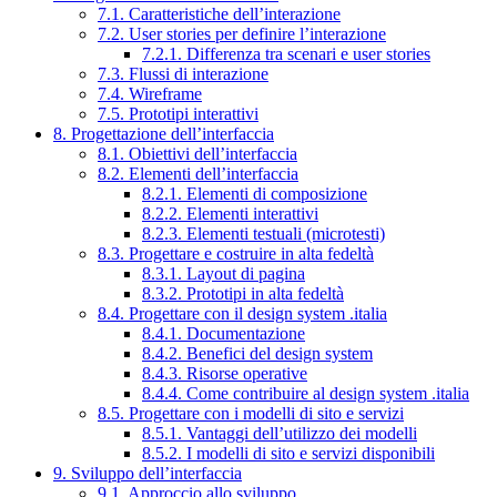
7.1. Caratteristiche dell’interazione
7.2. User stories per definire l’interazione
7.2.1. Differenza tra scenari e user stories
7.3. Flussi di interazione
7.4. Wireframe
7.5. Prototipi interattivi
8. Progettazione dell’interfaccia
8.1. Obiettivi dell’interfaccia
8.2. Elementi dell’interfaccia
8.2.1. Elementi di composizione
8.2.2. Elementi interattivi
8.2.3. Elementi testuali (microtesti)
8.3. Progettare e costruire in alta fedeltà
8.3.1. Layout di pagina
8.3.2. Prototipi in alta fedeltà
8.4. Progettare con il design system .italia
8.4.1. Documentazione
8.4.2. Benefici del design system
8.4.3. Risorse operative
8.4.4. Come contribuire al design system .italia
8.5. Progettare con i modelli di sito e servizi
8.5.1. Vantaggi dell’utilizzo dei modelli
8.5.2. I modelli di sito e servizi disponibili
9. Sviluppo dell’interfaccia
9.1. Approccio allo sviluppo