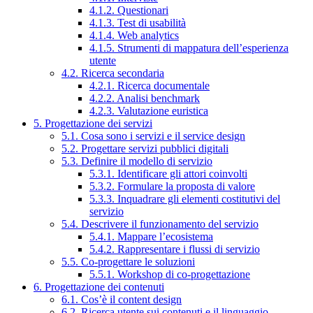
4.1.2. Questionari
4.1.3. Test di usabilità
4.1.4. Web analytics
4.1.5. Strumenti di mappatura dell’esperienza
utente
4.2. Ricerca secondaria
4.2.1. Ricerca documentale
4.2.2. Analisi benchmark
4.2.3. Valutazione euristica
5. Progettazione dei servizi
5.1. Cosa sono i servizi e il service design
5.2. Progettare servizi pubblici digitali
5.3. Definire il modello di servizio
5.3.1. Identificare gli attori coinvolti
5.3.2. Formulare la proposta di valore
5.3.3. Inquadrare gli elementi costitutivi del
servizio
5.4. Descrivere il funzionamento del servizio
5.4.1. Mappare l’ecosistema
5.4.2. Rappresentare i flussi di servizio
5.5. Co-progettare le soluzioni
5.5.1. Workshop di co-progettazione
6. Progettazione dei contenuti
6.1. Cos’è il content design
6.2. Ricerca utente sui contenuti e il linguaggio