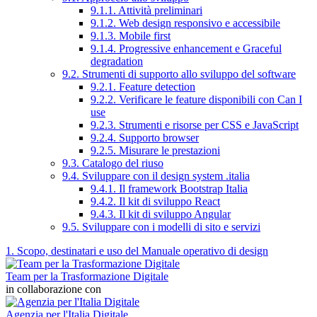
9.1.1. Attività preliminari
9.1.2. Web design responsivo e accessibile
9.1.3. Mobile first
9.1.4. Progressive enhancement e Graceful
degradation
9.2. Strumenti di supporto allo sviluppo del software
9.2.1. Feature detection
9.2.2. Verificare le feature disponibili con Can I
use
9.2.3. Strumenti e risorse per CSS e JavaScript
9.2.4. Supporto browser
9.2.5. Misurare le prestazioni
9.3. Catalogo del riuso
9.4. Sviluppare con il design system .italia
9.4.1. Il framework Bootstrap Italia
9.4.2. Il kit di sviluppo React
9.4.3. Il kit di sviluppo Angular
9.5. Sviluppare con i modelli di sito e servizi
1. Scopo, destinatari e uso del Manuale operativo di design
Team per la Trasformazione Digitale
in collaborazione con
Agenzia per l'Italia Digitale