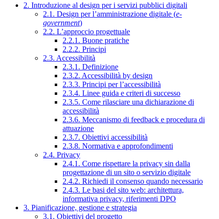
2. Introduzione al design per i servizi pubblici digitali
2.1. Design per l’amministrazione digitale (
e-
government
)
2.2. L’approccio progettuale
2.2.1. Buone pratiche
2.2.2. Principi
2.3. Accessibilità
2.3.1. Definizione
2.3.2. Accessibilità by design
2.3.3. Principi per l’accessibilità
2.3.4. Linee guida e criteri di successo
2.3.5. Come rilasciare una dichiarazione di
accessibilità
2.3.6. Meccanismo di feedback e procedura di
attuazione
2.3.7. Obiettivi accessibilità
2.3.8. Normativa e approfondimenti
2.4. Privacy
2.4.1. Come rispettare la privacy sin dalla
progettazione di un sito o servizio digitale
2.4.2. Richiedi il consenso quando necessario
2.4.3. Le basi del sito web: architettura,
informativa privacy, riferimenti DPO
3. Pianificazione, gestione e strategia
3.1. Obiettivi del progetto