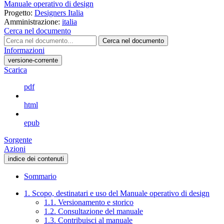
Manuale operativo di design
Progetto:
Designers Italia
Amministrazione:
italia
Cerca nel documento
Cerca nel documento
Informazioni
versione-corrente
Scarica
pdf
html
epub
Sorgente
Azioni
indice dei contenuti
Sommario
1. Scopo, destinatari e uso del Manuale operativo di design
1.1. Versionamento e storico
1.2. Consultazione del manuale
1.3. Contribuisci al manuale