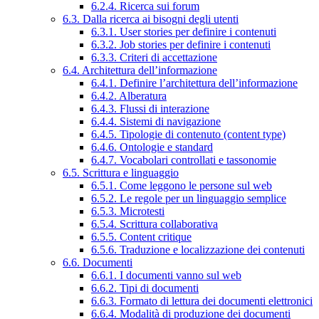
6.2.4. Ricerca sui forum
6.3. Dalla ricerca ai bisogni degli utenti
6.3.1. User stories per definire i contenuti
6.3.2. Job stories per definire i contenuti
6.3.3. Criteri di accettazione
6.4. Architettura dell’informazione
6.4.1. Definire l’architettura dell’informazione
6.4.2. Alberatura
6.4.3. Flussi di interazione
6.4.4. Sistemi di navigazione
6.4.5. Tipologie di contenuto (content type)
6.4.6. Ontologie e standard
6.4.7. Vocabolari controllati e tassonomie
6.5. Scrittura e linguaggio
6.5.1. Come leggono le persone sul web
6.5.2. Le regole per un linguaggio semplice
6.5.3. Microtesti
6.5.4. Scrittura collaborativa
6.5.5. Content critique
6.5.6. Traduzione e localizzazione dei contenuti
6.6. Documenti
6.6.1. I documenti vanno sul web
6.6.2. Tipi di documenti
6.6.3. Formato di lettura dei documenti elettronici
6.6.4. Modalità di produzione dei documenti