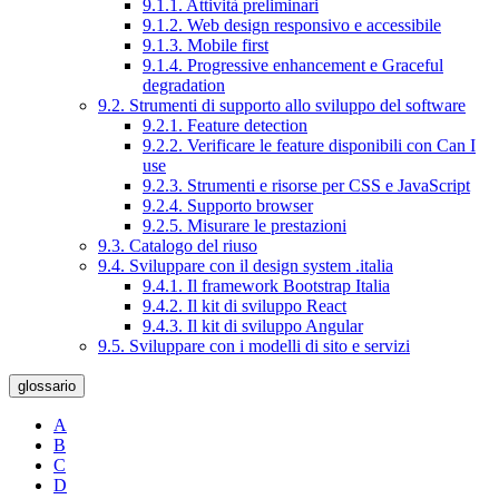
9.1.1. Attività preliminari
9.1.2. Web design responsivo e accessibile
9.1.3. Mobile first
9.1.4. Progressive enhancement e Graceful
degradation
9.2. Strumenti di supporto allo sviluppo del software
9.2.1. Feature detection
9.2.2. Verificare le feature disponibili con Can I
use
9.2.3. Strumenti e risorse per CSS e JavaScript
9.2.4. Supporto browser
9.2.5. Misurare le prestazioni
9.3. Catalogo del riuso
9.4. Sviluppare con il design system .italia
9.4.1. Il framework Bootstrap Italia
9.4.2. Il kit di sviluppo React
9.4.3. Il kit di sviluppo Angular
9.5. Sviluppare con i modelli di sito e servizi
glossario
A
B
C
D