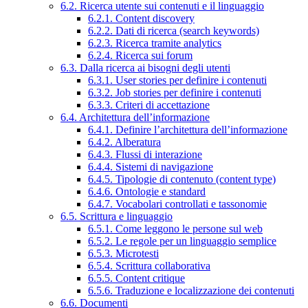
6.2. Ricerca utente sui contenuti e il linguaggio
6.2.1. Content discovery
6.2.2. Dati di ricerca (search keywords)
6.2.3. Ricerca tramite analytics
6.2.4. Ricerca sui forum
6.3. Dalla ricerca ai bisogni degli utenti
6.3.1. User stories per definire i contenuti
6.3.2. Job stories per definire i contenuti
6.3.3. Criteri di accettazione
6.4. Architettura dell’informazione
6.4.1. Definire l’architettura dell’informazione
6.4.2. Alberatura
6.4.3. Flussi di interazione
6.4.4. Sistemi di navigazione
6.4.5. Tipologie di contenuto (content type)
6.4.6. Ontologie e standard
6.4.7. Vocabolari controllati e tassonomie
6.5. Scrittura e linguaggio
6.5.1. Come leggono le persone sul web
6.5.2. Le regole per un linguaggio semplice
6.5.3. Microtesti
6.5.4. Scrittura collaborativa
6.5.5. Content critique
6.5.6. Traduzione e localizzazione dei contenuti
6.6. Documenti