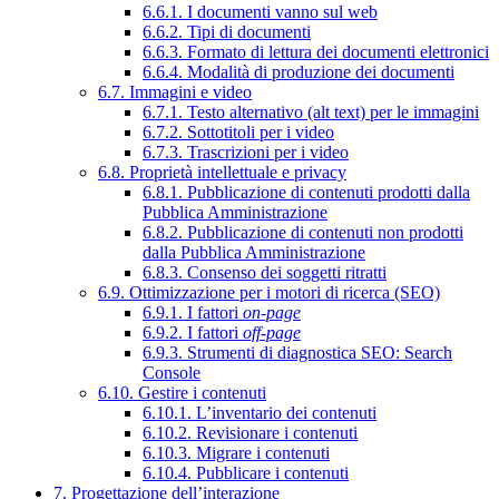
6.6.1. I documenti vanno sul web
6.6.2. Tipi di documenti
6.6.3. Formato di lettura dei documenti elettronici
6.6.4. Modalità di produzione dei documenti
6.7. Immagini e video
6.7.1. Testo alternativo (alt text) per le immagini
6.7.2. Sottotitoli per i video
6.7.3. Trascrizioni per i video
6.8. Proprietà intellettuale e privacy
6.8.1. Pubblicazione di contenuti prodotti dalla
Pubblica Amministrazione
6.8.2. Pubblicazione di contenuti non prodotti
dalla Pubblica Amministrazione
6.8.3. Consenso dei soggetti ritratti
6.9. Ottimizzazione per i motori di ricerca (SEO)
6.9.1. I fattori
on-page
6.9.2. I fattori
off-page
6.9.3. Strumenti di diagnostica SEO: Search
Console
6.10. Gestire i contenuti
6.10.1. L’inventario dei contenuti
6.10.2. Revisionare i contenuti
6.10.3. Migrare i contenuti
6.10.4. Pubblicare i contenuti
7. Progettazione dell’interazione