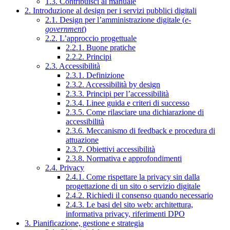
1.3. Contribuisci al manuale
2. Introduzione al design per i servizi pubblici digitali
2.1. Design per l’amministrazione digitale (
e-
government
)
2.2. L’approccio progettuale
2.2.1. Buone pratiche
2.2.2. Principi
2.3. Accessibilità
2.3.1. Definizione
2.3.2. Accessibilità by design
2.3.3. Principi per l’accessibilità
2.3.4. Linee guida e criteri di successo
2.3.5. Come rilasciare una dichiarazione di
accessibilità
2.3.6. Meccanismo di feedback e procedura di
attuazione
2.3.7. Obiettivi accessibilità
2.3.8. Normativa e approfondimenti
2.4. Privacy
2.4.1. Come rispettare la privacy sin dalla
progettazione di un sito o servizio digitale
2.4.2. Richiedi il consenso quando necessario
2.4.3. Le basi del sito web: architettura,
informativa privacy, riferimenti DPO
3. Pianificazione, gestione e strategia