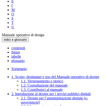
E
I
M
O
S
T
U
Manuale operativo di design
indici e glossario
contenuti
figure
tabelle
glossario
Sommario
1. Scopo, destinatari e uso del Manuale operativo di design
1.1. Versionamento e storico
1.2. Consultazione del manuale
1.3. Contribuisci al manuale
2. Introduzione al design per i servizi pubblici digitali
2.1. Design per l’amministrazione digitale (
e-
government
)