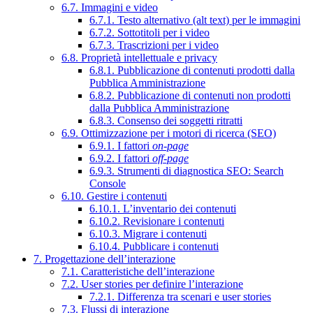
6.7. Immagini e video
6.7.1. Testo alternativo (alt text) per le immagini
6.7.2. Sottotitoli per i video
6.7.3. Trascrizioni per i video
6.8. Proprietà intellettuale e privacy
6.8.1. Pubblicazione di contenuti prodotti dalla
Pubblica Amministrazione
6.8.2. Pubblicazione di contenuti non prodotti
dalla Pubblica Amministrazione
6.8.3. Consenso dei soggetti ritratti
6.9. Ottimizzazione per i motori di ricerca (SEO)
6.9.1. I fattori
on-page
6.9.2. I fattori
off-page
6.9.3. Strumenti di diagnostica SEO: Search
Console
6.10. Gestire i contenuti
6.10.1. L’inventario dei contenuti
6.10.2. Revisionare i contenuti
6.10.3. Migrare i contenuti
6.10.4. Pubblicare i contenuti
7. Progettazione dell’interazione
7.1. Caratteristiche dell’interazione
7.2. User stories per definire l’interazione
7.2.1. Differenza tra scenari e user stories
7.3. Flussi di interazione