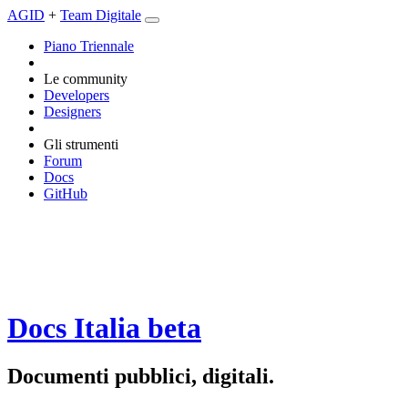
AGID
+
Team Digitale
Piano Triennale
Le community
Developers
Designers
Gli strumenti
Forum
Docs
GitHub
Docs Italia
beta
Documenti pubblici, digitali.