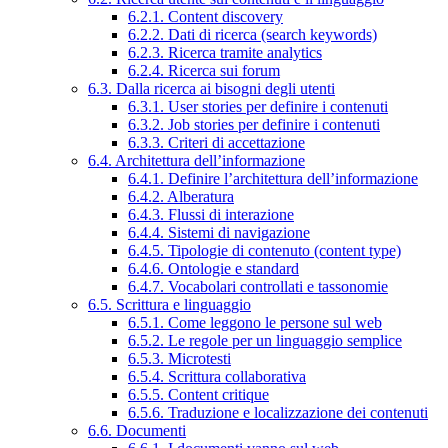
6.2.1. Content discovery
6.2.2. Dati di ricerca (search keywords)
6.2.3. Ricerca tramite analytics
6.2.4. Ricerca sui forum
6.3. Dalla ricerca ai bisogni degli utenti
6.3.1. User stories per definire i contenuti
6.3.2. Job stories per definire i contenuti
6.3.3. Criteri di accettazione
6.4. Architettura dell’informazione
6.4.1. Definire l’architettura dell’informazione
6.4.2. Alberatura
6.4.3. Flussi di interazione
6.4.4. Sistemi di navigazione
6.4.5. Tipologie di contenuto (content type)
6.4.6. Ontologie e standard
6.4.7. Vocabolari controllati e tassonomie
6.5. Scrittura e linguaggio
6.5.1. Come leggono le persone sul web
6.5.2. Le regole per un linguaggio semplice
6.5.3. Microtesti
6.5.4. Scrittura collaborativa
6.5.5. Content critique
6.5.6. Traduzione e localizzazione dei contenuti
6.6. Documenti