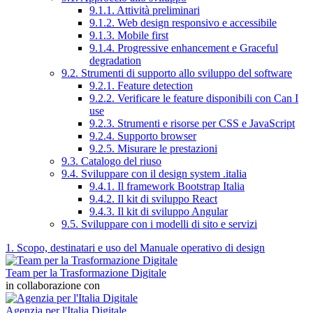
9.1.1. Attività preliminari
9.1.2. Web design responsivo e accessibile
9.1.3. Mobile first
9.1.4. Progressive enhancement e Graceful
degradation
9.2. Strumenti di supporto allo sviluppo del software
9.2.1. Feature detection
9.2.2. Verificare le feature disponibili con Can I
use
9.2.3. Strumenti e risorse per CSS e JavaScript
9.2.4. Supporto browser
9.2.5. Misurare le prestazioni
9.3. Catalogo del riuso
9.4. Sviluppare con il design system .italia
9.4.1. Il framework Bootstrap Italia
9.4.2. Il kit di sviluppo React
9.4.3. Il kit di sviluppo Angular
9.5. Sviluppare con i modelli di sito e servizi
1. Scopo, destinatari e uso del Manuale operativo di design
Team per la Trasformazione Digitale
in collaborazione con
Agenzia per l'Italia Digitale