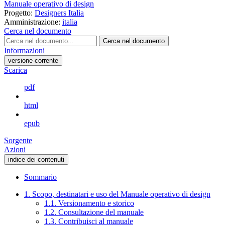
Manuale operativo di design
Progetto:
Designers Italia
Amministrazione:
italia
Cerca nel documento
Cerca nel documento
Informazioni
versione-corrente
Scarica
pdf
html
epub
Sorgente
Azioni
indice dei contenuti
Sommario
1. Scopo, destinatari e uso del Manuale operativo di design
1.1. Versionamento e storico
1.2. Consultazione del manuale
1.3. Contribuisci al manuale