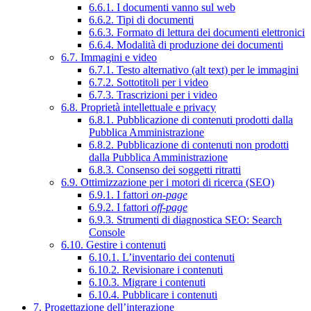
6.6.1. I documenti vanno sul web
6.6.2. Tipi di documenti
6.6.3. Formato di lettura dei documenti elettronici
6.6.4. Modalità di produzione dei documenti
6.7. Immagini e video
6.7.1. Testo alternativo (alt text) per le immagini
6.7.2. Sottotitoli per i video
6.7.3. Trascrizioni per i video
6.8. Proprietà intellettuale e privacy
6.8.1. Pubblicazione di contenuti prodotti dalla
Pubblica Amministrazione
6.8.2. Pubblicazione di contenuti non prodotti
dalla Pubblica Amministrazione
6.8.3. Consenso dei soggetti ritratti
6.9. Ottimizzazione per i motori di ricerca (SEO)
6.9.1. I fattori
on-page
6.9.2. I fattori
off-page
6.9.3. Strumenti di diagnostica SEO: Search
Console
6.10. Gestire i contenuti
6.10.1. L’inventario dei contenuti
6.10.2. Revisionare i contenuti
6.10.3. Migrare i contenuti
6.10.4. Pubblicare i contenuti
7. Progettazione dell’interazione