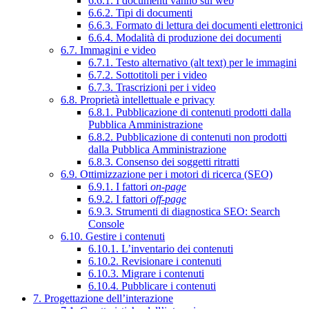
6.6.1. I documenti vanno sul web
6.6.2. Tipi di documenti
6.6.3. Formato di lettura dei documenti elettronici
6.6.4. Modalità di produzione dei documenti
6.7. Immagini e video
6.7.1. Testo alternativo (alt text) per le immagini
6.7.2. Sottotitoli per i video
6.7.3. Trascrizioni per i video
6.8. Proprietà intellettuale e privacy
6.8.1. Pubblicazione di contenuti prodotti dalla
Pubblica Amministrazione
6.8.2. Pubblicazione di contenuti non prodotti
dalla Pubblica Amministrazione
6.8.3. Consenso dei soggetti ritratti
6.9. Ottimizzazione per i motori di ricerca (SEO)
6.9.1. I fattori
on-page
6.9.2. I fattori
off-page
6.9.3. Strumenti di diagnostica SEO: Search
Console
6.10. Gestire i contenuti
6.10.1. L’inventario dei contenuti
6.10.2. Revisionare i contenuti
6.10.3. Migrare i contenuti
6.10.4. Pubblicare i contenuti
7. Progettazione dell’interazione