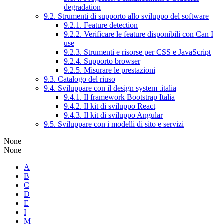
degradation
9.2. Strumenti di supporto allo sviluppo del software
9.2.1. Feature detection
9.2.2. Verificare le feature disponibili con Can I
use
9.2.3. Strumenti e risorse per CSS e JavaScript
9.2.4. Supporto browser
9.2.5. Misurare le prestazioni
9.3. Catalogo del riuso
9.4. Sviluppare con il design system .italia
9.4.1. Il framework Bootstrap Italia
9.4.2. Il kit di sviluppo React
9.4.3. Il kit di sviluppo Angular
9.5. Sviluppare con i modelli di sito e servizi
None
None
A
B
C
D
E
I
M