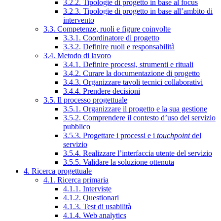
3.2.2. Tipologie di progetto in base al focus
3.2.3. Tipologie di progetto in base all’ambito di
intervento
3.3. Competenze, ruoli e figure coinvolte
3.3.1. Coordinatore di progetto
3.3.2. Definire ruoli e responsabilità
3.4. Metodo di lavoro
3.4.1. Definire processi, strumenti e rituali
3.4.2. Curare la documentazione di progetto
3.4.3. Organizzare tavoli tecnici collaborativi
3.4.4. Prendere decisioni
3.5. Il processo progettuale
3.5.1. Organizzare il progetto e la sua gestione
3.5.2. Comprendere il contesto d’uso del servizio
pubblico
3.5.3. Progettare i processi e i
touchpoint
del
servizio
3.5.4. Realizzare l’interfaccia utente del servizio
3.5.5. Validare la soluzione ottenuta
4. Ricerca progettuale
4.1. Ricerca primaria
4.1.1. Interviste
4.1.2. Questionari
4.1.3. Test di usabilità
4.1.4. Web analytics