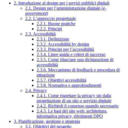
2. Introduzione al design per i servizi pubblici digitali
2.1. Design per l’amministrazione digitale (
e-
government
)
2.2. L’approccio progettuale
2.2.1. Buone pratiche
2.2.2. Principi
2.3. Accessibilità
2.3.1. Definizione
2.3.2. Accessibilità by design
2.3.3. Principi per l’accessibilità
2.3.4. Linee guida e criteri di successo
2.3.5. Come rilasciare una dichiarazione di
accessibilità
2.3.6. Meccanismo di feedback e procedura di
attuazione
2.3.7. Obiettivi accessibilità
2.3.8. Normativa e approfondimenti
2.4. Privacy
2.4.1. Come rispettare la privacy sin dalla
progettazione di un sito o servizio digitale
2.4.2. Richiedi il consenso quando necessario
2.4.3. Le basi del sito web: architettura,
informativa privacy, riferimenti DPO
3. Pianificazione, gestione e strategia
3.1. Obiettivi del progetto