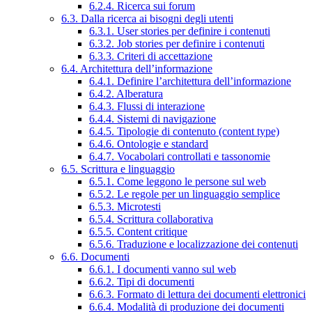
6.2.4. Ricerca sui forum
6.3. Dalla ricerca ai bisogni degli utenti
6.3.1. User stories per definire i contenuti
6.3.2. Job stories per definire i contenuti
6.3.3. Criteri di accettazione
6.4. Architettura dell’informazione
6.4.1. Definire l’architettura dell’informazione
6.4.2. Alberatura
6.4.3. Flussi di interazione
6.4.4. Sistemi di navigazione
6.4.5. Tipologie di contenuto (content type)
6.4.6. Ontologie e standard
6.4.7. Vocabolari controllati e tassonomie
6.5. Scrittura e linguaggio
6.5.1. Come leggono le persone sul web
6.5.2. Le regole per un linguaggio semplice
6.5.3. Microtesti
6.5.4. Scrittura collaborativa
6.5.5. Content critique
6.5.6. Traduzione e localizzazione dei contenuti
6.6. Documenti
6.6.1. I documenti vanno sul web
6.6.2. Tipi di documenti
6.6.3. Formato di lettura dei documenti elettronici
6.6.4. Modalità di produzione dei documenti