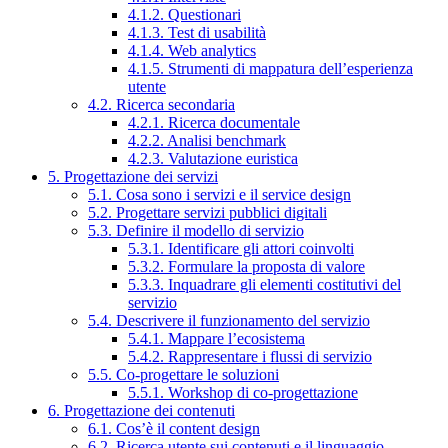
4.1.2. Questionari
4.1.3. Test di usabilità
4.1.4. Web analytics
4.1.5. Strumenti di mappatura dell’esperienza
utente
4.2. Ricerca secondaria
4.2.1. Ricerca documentale
4.2.2. Analisi benchmark
4.2.3. Valutazione euristica
5. Progettazione dei servizi
5.1. Cosa sono i servizi e il service design
5.2. Progettare servizi pubblici digitali
5.3. Definire il modello di servizio
5.3.1. Identificare gli attori coinvolti
5.3.2. Formulare la proposta di valore
5.3.3. Inquadrare gli elementi costitutivi del
servizio
5.4. Descrivere il funzionamento del servizio
5.4.1. Mappare l’ecosistema
5.4.2. Rappresentare i flussi di servizio
5.5. Co-progettare le soluzioni
5.5.1. Workshop di co-progettazione
6. Progettazione dei contenuti
6.1. Cos’è il content design
6.2. Ricerca utente sui contenuti e il linguaggio