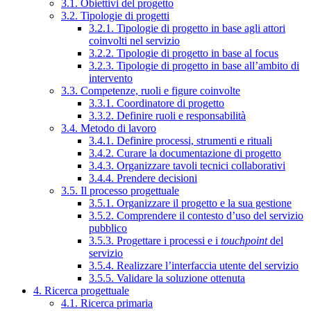
3.1. Obiettivi del progetto
3.2. Tipologie di progetti
3.2.1. Tipologie di progetto in base agli attori
coinvolti nel servizio
3.2.2. Tipologie di progetto in base al focus
3.2.3. Tipologie di progetto in base all’ambito di
intervento
3.3. Competenze, ruoli e figure coinvolte
3.3.1. Coordinatore di progetto
3.3.2. Definire ruoli e responsabilità
3.4. Metodo di lavoro
3.4.1. Definire processi, strumenti e rituali
3.4.2. Curare la documentazione di progetto
3.4.3. Organizzare tavoli tecnici collaborativi
3.4.4. Prendere decisioni
3.5. Il processo progettuale
3.5.1. Organizzare il progetto e la sua gestione
3.5.2. Comprendere il contesto d’uso del servizio
pubblico
3.5.3. Progettare i processi e i
touchpoint
del
servizio
3.5.4. Realizzare l’interfaccia utente del servizio
3.5.5. Validare la soluzione ottenuta
4. Ricerca progettuale
4.1. Ricerca primaria