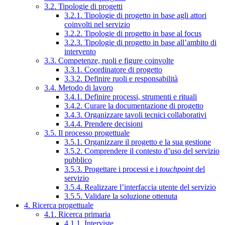
3.2. Tipologie di progetti
3.2.1. Tipologie di progetto in base agli attori
coinvolti nel servizio
3.2.2. Tipologie di progetto in base al focus
3.2.3. Tipologie di progetto in base all’ambito di
intervento
3.3. Competenze, ruoli e figure coinvolte
3.3.1. Coordinatore di progetto
3.3.2. Definire ruoli e responsabilità
3.4. Metodo di lavoro
3.4.1. Definire processi, strumenti e rituali
3.4.2. Curare la documentazione di progetto
3.4.3. Organizzare tavoli tecnici collaborativi
3.4.4. Prendere decisioni
3.5. Il processo progettuale
3.5.1. Organizzare il progetto e la sua gestione
3.5.2. Comprendere il contesto d’uso del servizio
pubblico
3.5.3. Progettare i processi e i
touchpoint
del
servizio
3.5.4. Realizzare l’interfaccia utente del servizio
3.5.5. Validare la soluzione ottenuta
4. Ricerca progettuale
4.1. Ricerca primaria
4.1.1. Interviste