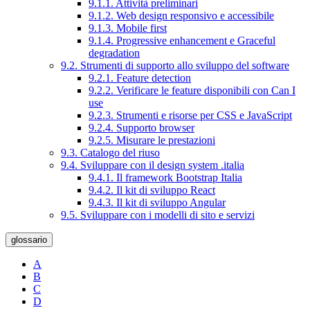
9.1.1. Attività preliminari
9.1.2. Web design responsivo e accessibile
9.1.3. Mobile first
9.1.4. Progressive enhancement e Graceful
degradation
9.2. Strumenti di supporto allo sviluppo del software
9.2.1. Feature detection
9.2.2. Verificare le feature disponibili con Can I
use
9.2.3. Strumenti e risorse per CSS e JavaScript
9.2.4. Supporto browser
9.2.5. Misurare le prestazioni
9.3. Catalogo del riuso
9.4. Sviluppare con il design system .italia
9.4.1. Il framework Bootstrap Italia
9.4.2. Il kit di sviluppo React
9.4.3. Il kit di sviluppo Angular
9.5. Sviluppare con i modelli di sito e servizi
glossario
A
B
C
D