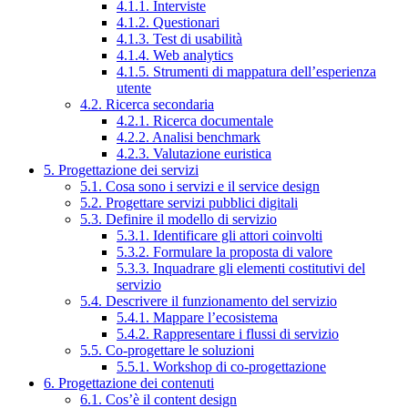
4.1.1. Interviste
4.1.2. Questionari
4.1.3. Test di usabilità
4.1.4. Web analytics
4.1.5. Strumenti di mappatura dell’esperienza
utente
4.2. Ricerca secondaria
4.2.1. Ricerca documentale
4.2.2. Analisi benchmark
4.2.3. Valutazione euristica
5. Progettazione dei servizi
5.1. Cosa sono i servizi e il service design
5.2. Progettare servizi pubblici digitali
5.3. Definire il modello di servizio
5.3.1. Identificare gli attori coinvolti
5.3.2. Formulare la proposta di valore
5.3.3. Inquadrare gli elementi costitutivi del
servizio
5.4. Descrivere il funzionamento del servizio
5.4.1. Mappare l’ecosistema
5.4.2. Rappresentare i flussi di servizio
5.5. Co-progettare le soluzioni
5.5.1. Workshop di co-progettazione
6. Progettazione dei contenuti
6.1. Cos’è il content design