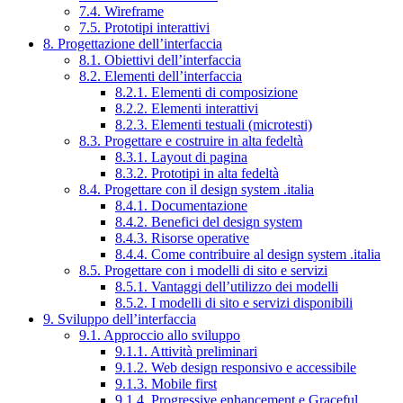
7.4. Wireframe
7.5. Prototipi interattivi
8. Progettazione dell’interfaccia
8.1. Obiettivi dell’interfaccia
8.2. Elementi dell’interfaccia
8.2.1. Elementi di composizione
8.2.2. Elementi interattivi
8.2.3. Elementi testuali (microtesti)
8.3. Progettare e costruire in alta fedeltà
8.3.1. Layout di pagina
8.3.2. Prototipi in alta fedeltà
8.4. Progettare con il design system .italia
8.4.1. Documentazione
8.4.2. Benefici del design system
8.4.3. Risorse operative
8.4.4. Come contribuire al design system .italia
8.5. Progettare con i modelli di sito e servizi
8.5.1. Vantaggi dell’utilizzo dei modelli
8.5.2. I modelli di sito e servizi disponibili
9. Sviluppo dell’interfaccia
9.1. Approccio allo sviluppo
9.1.1. Attività preliminari
9.1.2. Web design responsivo e accessibile
9.1.3. Mobile first
9.1.4. Progressive enhancement e Graceful