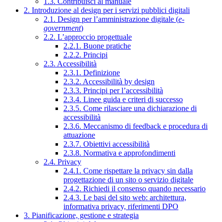
1.3. Contribuisci al manuale
2. Introduzione al design per i servizi pubblici digitali
2.1. Design per l’amministrazione digitale (
e-
government
)
2.2. L’approccio progettuale
2.2.1. Buone pratiche
2.2.2. Principi
2.3. Accessibilità
2.3.1. Definizione
2.3.2. Accessibilità by design
2.3.3. Principi per l’accessibilità
2.3.4. Linee guida e criteri di successo
2.3.5. Come rilasciare una dichiarazione di
accessibilità
2.3.6. Meccanismo di feedback e procedura di
attuazione
2.3.7. Obiettivi accessibilità
2.3.8. Normativa e approfondimenti
2.4. Privacy
2.4.1. Come rispettare la privacy sin dalla
progettazione di un sito o servizio digitale
2.4.2. Richiedi il consenso quando necessario
2.4.3. Le basi del sito web: architettura,
informativa privacy, riferimenti DPO
3. Pianificazione, gestione e strategia