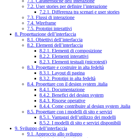
7.1. Caratteristiche dell’interazione
7.2. User stories per definire l’interazione
7.2.1. Differenza tra scenari e user stories
7.3. Flussi di interazione
7.4. Wireframe
7.5. Prototipi interattivi
8. Progettazione dell’interfaccia
8.1. Obiettivi dell’interfaccia
8.2. Elementi dell’interfaccia
8.2.1. Elementi di composizione
8.2.2. Elementi interattivi
8.2.3. Elementi testuali (microtesti)
8.3. Progettare e costruire in alta fedeltà
8.3.1. Layout di pagina
8.3.2. Prototipi in alta fedeltà
8.4. Progettare con il design system .italia
8.4.1. Documentazione
8.4.2. Benefici del design system
8.4.3. Risorse operative
8.4.4. Come contribuire al design system .italia
8.5. Progettare con i modelli di sito e servizi
8.5.1. Vantaggi dell’utilizzo dei modelli
8.5.2. I modelli di sito e servizi disponibili
9. Sviluppo dell’interfaccia
9.1. Approccio allo sviluppo