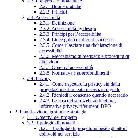
2.2. L’approccio progettuale
2.2.1. Buone pratiche
2.2.2. Principi
2.3. Accessibilità
2.3.1. Definizione
2.3.2. Accessibilità by design
2.3.3. Principi per l’accessibilità
2.3.4. Linee guida e criteri di successo
2.3.5. Come rilasciare una dichiarazione di
accessibilità
2.3.6. Meccanismo di feedback e procedura di
attuazione
2.3.7. Obiettivi accessibilità
2.3.8. Normativa e approfondimenti
2.4. Privacy
2.4.1. Come rispettare la privacy sin dalla
progettazione di un sito o servizio digitale
2.4.2. Richiedi il consenso quando necessario
2.4.3. Le basi del sito web: architettura,
informativa privacy, riferimenti DPO
3. Pianificazione, gestione e strategia
3.1. Obiettivi del progetto
3.2. Tipologie di progetti
3.2.1. Tipologie di progetto in base agli attori
coinvolti nel servizio