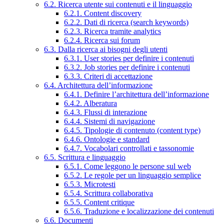
6.2. Ricerca utente sui contenuti e il linguaggio
6.2.1. Content discovery
6.2.2. Dati di ricerca (search keywords)
6.2.3. Ricerca tramite analytics
6.2.4. Ricerca sui forum
6.3. Dalla ricerca ai bisogni degli utenti
6.3.1. User stories per definire i contenuti
6.3.2. Job stories per definire i contenuti
6.3.3. Criteri di accettazione
6.4. Architettura dell’informazione
6.4.1. Definire l’architettura dell’informazione
6.4.2. Alberatura
6.4.3. Flussi di interazione
6.4.4. Sistemi di navigazione
6.4.5. Tipologie di contenuto (content type)
6.4.6. Ontologie e standard
6.4.7. Vocabolari controllati e tassonomie
6.5. Scrittura e linguaggio
6.5.1. Come leggono le persone sul web
6.5.2. Le regole per un linguaggio semplice
6.5.3. Microtesti
6.5.4. Scrittura collaborativa
6.5.5. Content critique
6.5.6. Traduzione e localizzazione dei contenuti
6.6. Documenti