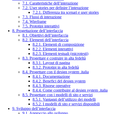
7.1. Caratteristiche dell’interazione
7.2. User stories per definire l’interazione
7.2.1. Differenza tra scenari e user stories
7.3. Flussi di interazione
7.4. Wireframe
7.5. Prototipi interattivi
8. Progettazione dell’interfaccia
8.1. Obiettivi dell’interfaccia
8.2. Elementi dell’interfaccia
8.2.1. Elementi di composizione
8.2.2. Elementi interattivi
8.2.3. Elementi testuali (microtesti)
8.3. Progettare e costruire in alta fedeltà
8.3.1. Layout di pagina
8.3.2. Prototipi in alta fedeltà
8.4. Progettare con il design system .italia
8.4.1. Documentazione
8.4.2. Benefici del design system
8.4.3. Risorse operative
8.4.4. Come contribuire al design system .italia
8.5. Progettare con i modelli di sito e servizi
8.5.1. Vantaggi dell’utilizzo dei modelli
8.5.2. I modelli di sito e servizi disponibili
9. Sviluppo dell’interfaccia
9.1. Approccio allo sviluppo