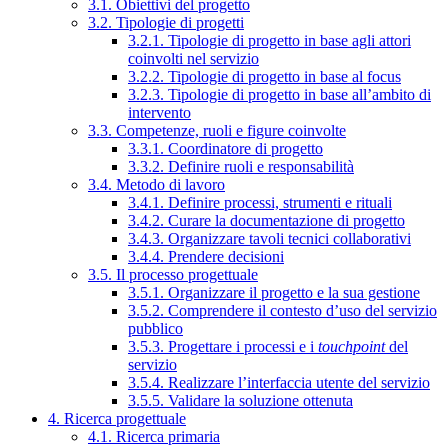
3.1. Obiettivi del progetto
3.2. Tipologie di progetti
3.2.1. Tipologie di progetto in base agli attori
coinvolti nel servizio
3.2.2. Tipologie di progetto in base al focus
3.2.3. Tipologie di progetto in base all’ambito di
intervento
3.3. Competenze, ruoli e figure coinvolte
3.3.1. Coordinatore di progetto
3.3.2. Definire ruoli e responsabilità
3.4. Metodo di lavoro
3.4.1. Definire processi, strumenti e rituali
3.4.2. Curare la documentazione di progetto
3.4.3. Organizzare tavoli tecnici collaborativi
3.4.4. Prendere decisioni
3.5. Il processo progettuale
3.5.1. Organizzare il progetto e la sua gestione
3.5.2. Comprendere il contesto d’uso del servizio
pubblico
3.5.3. Progettare i processi e i
touchpoint
del
servizio
3.5.4. Realizzare l’interfaccia utente del servizio
3.5.5. Validare la soluzione ottenuta
4. Ricerca progettuale
4.1. Ricerca primaria