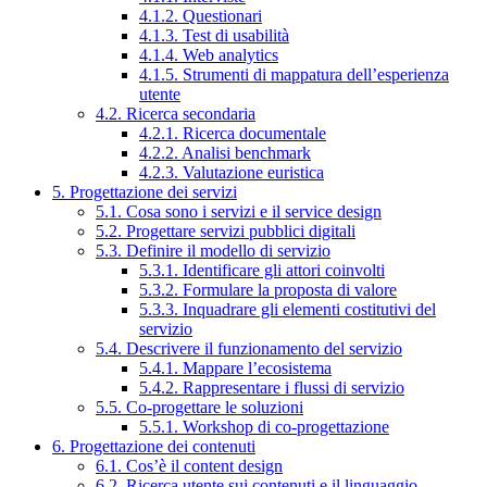
4.1.2. Questionari
4.1.3. Test di usabilità
4.1.4. Web analytics
4.1.5. Strumenti di mappatura dell’esperienza
utente
4.2. Ricerca secondaria
4.2.1. Ricerca documentale
4.2.2. Analisi benchmark
4.2.3. Valutazione euristica
5. Progettazione dei servizi
5.1. Cosa sono i servizi e il service design
5.2. Progettare servizi pubblici digitali
5.3. Definire il modello di servizio
5.3.1. Identificare gli attori coinvolti
5.3.2. Formulare la proposta di valore
5.3.3. Inquadrare gli elementi costitutivi del
servizio
5.4. Descrivere il funzionamento del servizio
5.4.1. Mappare l’ecosistema
5.4.2. Rappresentare i flussi di servizio
5.5. Co-progettare le soluzioni
5.5.1. Workshop di co-progettazione
6. Progettazione dei contenuti
6.1. Cos’è il content design
6.2. Ricerca utente sui contenuti e il linguaggio