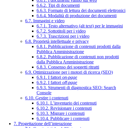
6.6.1. I documenti vanno sul web
6.6.2. Tipi di documenti
6.6.3. Formato di lettura dei documenti elettronici
6.6.4. Modalità di produzione dei documenti
6.7. Immagini e video
6.7.1. Testo alternativo (alt text) per le immagini
6.7.2. Sottotitoli per i video
6.7.3. Trascrizioni per i video
6.8. Proprietà intellettuale e privacy
6.8.1. Pubblicazione di contenuti prodotti dalla
Pubblica Amministrazione
6.8.2. Pubblicazione di contenuti non prodotti
dalla Pubblica Amministrazione
6.8.3. Consenso dei soggetti ritratti
6.9. Ottimizzazione per i motori di ricerca (SEO)
6.9.1. I fattori
on-page
6.9.2. I fattori
off-page
6.9.3. Strumenti di diagnostica SEO: Search
Console
6.10. Gestire i contenuti
6.10.1. L’inventario dei contenuti
6.10.2. Revisionare i contenuti
6.10.3. Migrare i contenuti
6.10.4. Pubblicare i contenuti
7. Progettazione dell’interazione