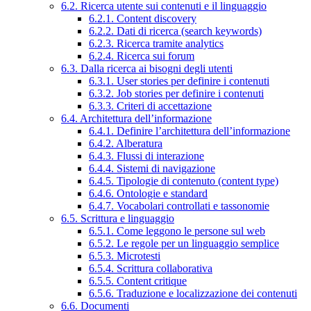
6.2. Ricerca utente sui contenuti e il linguaggio
6.2.1. Content discovery
6.2.2. Dati di ricerca (search keywords)
6.2.3. Ricerca tramite analytics
6.2.4. Ricerca sui forum
6.3. Dalla ricerca ai bisogni degli utenti
6.3.1. User stories per definire i contenuti
6.3.2. Job stories per definire i contenuti
6.3.3. Criteri di accettazione
6.4. Architettura dell’informazione
6.4.1. Definire l’architettura dell’informazione
6.4.2. Alberatura
6.4.3. Flussi di interazione
6.4.4. Sistemi di navigazione
6.4.5. Tipologie di contenuto (content type)
6.4.6. Ontologie e standard
6.4.7. Vocabolari controllati e tassonomie
6.5. Scrittura e linguaggio
6.5.1. Come leggono le persone sul web
6.5.2. Le regole per un linguaggio semplice
6.5.3. Microtesti
6.5.4. Scrittura collaborativa
6.5.5. Content critique
6.5.6. Traduzione e localizzazione dei contenuti
6.6. Documenti