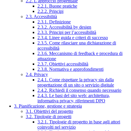
2.2. L’approccio progettuale
2.2.1. Buone pratiche
2.2.2. Principi
2.3. Accessibilità
2.3.1. Definizione
2.3.2. Accessibilità by design
2.3.3. Principi per l’accessibilità
2.3.4. Linee guida e criteri di successo
2.3.5. Come rilasciare una dichiarazione di
accessibilità
2.3.6. Meccanismo di feedback e procedura di
attuazione
2.3.7. Obiettivi accessibilità
2.3.8. Normativa e approfondimenti
2.4. Privacy
2.4.1. Come rispettare la privacy sin dalla
progettazione di un sito o servizio digitale
2.4.2. Richiedi il consenso quando necessario
2.4.3. Le basi del sito web: architettura,
informativa privacy, riferimenti DPO
3. Pianificazione, gestione e strategia
3.1. Obiettivi del progetto
3.2. Tipologie di progetti
3.2.1. Tipologie di progetto in base agli attori
coinvolti nel servizio