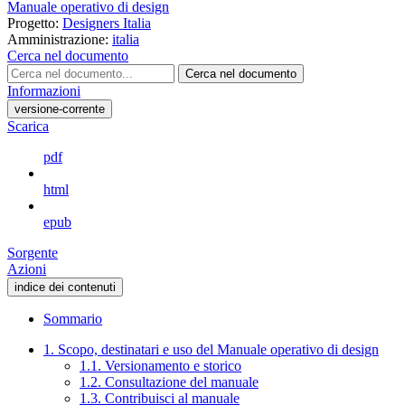
Manuale operativo di design
Progetto:
Designers Italia
Amministrazione:
italia
Cerca nel documento
Cerca nel documento
Informazioni
versione-corrente
Scarica
pdf
html
epub
Sorgente
Azioni
indice dei contenuti
Sommario
1. Scopo, destinatari e uso del Manuale operativo di design
1.1. Versionamento e storico
1.2. Consultazione del manuale
1.3. Contribuisci al manuale