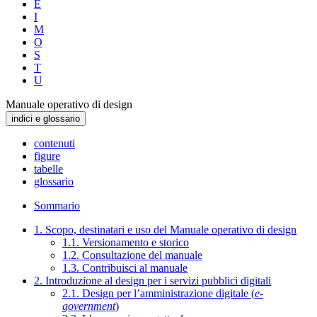
E
I
M
O
S
T
U
Manuale operativo di design
indici e glossario
contenuti
figure
tabelle
glossario
Sommario
1. Scopo, destinatari e uso del Manuale operativo di design
1.1. Versionamento e storico
1.2. Consultazione del manuale
1.3. Contribuisci al manuale
2. Introduzione al design per i servizi pubblici digitali
2.1. Design per l’amministrazione digitale (
e-
government
)