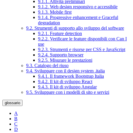
9.1.1. Attività preliminari
9.1.2. Web design responsivo e accessibile
9.1.3. Mobile first
9.1.4. Progressive enhancement e Graceful
degradation
9.2. Strumenti di supporto allo sviluppo del software
9.2.1. Feature detection
9.2.2. Verificare le feature disponibili con Can I
use
9.2.3. Strumenti e risorse per CSS e JavaScript
9.2.4. Supporto browser
9.2.5. Misurare le prestazioni
9.3. Catalogo del riuso
9.4. Sviluppare con il design system .italia
9.4.1. Il framework Bootstrap Italia
9.4.2. Il kit di sviluppo React
9.4.3. Il kit di sviluppo Angular
9.5. Sviluppare con i modelli di sito e servizi
glossario
A
B
C
D