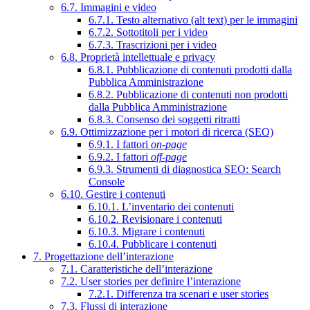
6.7. Immagini e video
6.7.1. Testo alternativo (alt text) per le immagini
6.7.2. Sottotitoli per i video
6.7.3. Trascrizioni per i video
6.8. Proprietà intellettuale e privacy
6.8.1. Pubblicazione di contenuti prodotti dalla
Pubblica Amministrazione
6.8.2. Pubblicazione di contenuti non prodotti
dalla Pubblica Amministrazione
6.8.3. Consenso dei soggetti ritratti
6.9. Ottimizzazione per i motori di ricerca (SEO)
6.9.1. I fattori
on-page
6.9.2. I fattori
off-page
6.9.3. Strumenti di diagnostica SEO: Search
Console
6.10. Gestire i contenuti
6.10.1. L’inventario dei contenuti
6.10.2. Revisionare i contenuti
6.10.3. Migrare i contenuti
6.10.4. Pubblicare i contenuti
7. Progettazione dell’interazione
7.1. Caratteristiche dell’interazione
7.2. User stories per definire l’interazione
7.2.1. Differenza tra scenari e user stories
7.3. Flussi di interazione