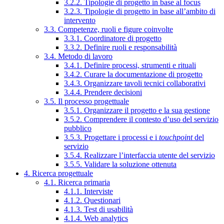
3.2.2. Tipologie di progetto in base al focus
3.2.3. Tipologie di progetto in base all’ambito di
intervento
3.3. Competenze, ruoli e figure coinvolte
3.3.1. Coordinatore di progetto
3.3.2. Definire ruoli e responsabilità
3.4. Metodo di lavoro
3.4.1. Definire processi, strumenti e rituali
3.4.2. Curare la documentazione di progetto
3.4.3. Organizzare tavoli tecnici collaborativi
3.4.4. Prendere decisioni
3.5. Il processo progettuale
3.5.1. Organizzare il progetto e la sua gestione
3.5.2. Comprendere il contesto d’uso del servizio
pubblico
3.5.3. Progettare i processi e i
touchpoint
del
servizio
3.5.4. Realizzare l’interfaccia utente del servizio
3.5.5. Validare la soluzione ottenuta
4. Ricerca progettuale
4.1. Ricerca primaria
4.1.1. Interviste
4.1.2. Questionari
4.1.3. Test di usabilità
4.1.4. Web analytics