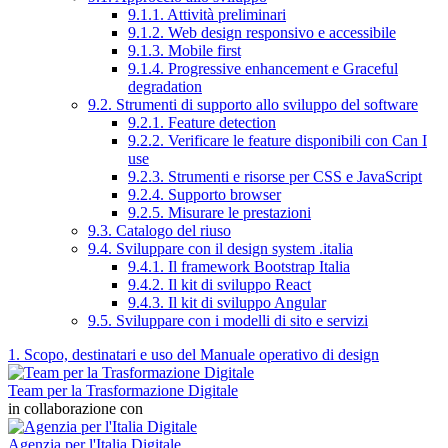
9.1.1. Attività preliminari
9.1.2. Web design responsivo e accessibile
9.1.3. Mobile first
9.1.4. Progressive enhancement e Graceful
degradation
9.2. Strumenti di supporto allo sviluppo del software
9.2.1. Feature detection
9.2.2. Verificare le feature disponibili con Can I
use
9.2.3. Strumenti e risorse per CSS e JavaScript
9.2.4. Supporto browser
9.2.5. Misurare le prestazioni
9.3. Catalogo del riuso
9.4. Sviluppare con il design system .italia
9.4.1. Il framework Bootstrap Italia
9.4.2. Il kit di sviluppo React
9.4.3. Il kit di sviluppo Angular
9.5. Sviluppare con i modelli di sito e servizi
1. Scopo, destinatari e uso del Manuale operativo di design
Team per la Trasformazione Digitale
in collaborazione con
Agenzia per l'Italia Digitale