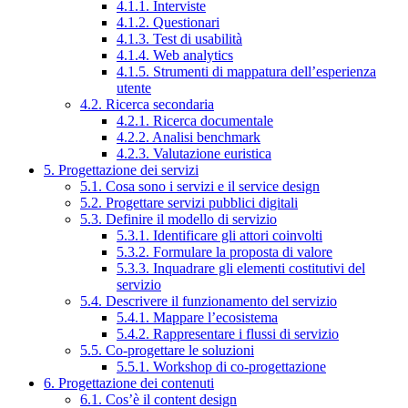
4.1.1. Interviste
4.1.2. Questionari
4.1.3. Test di usabilità
4.1.4. Web analytics
4.1.5. Strumenti di mappatura dell’esperienza
utente
4.2. Ricerca secondaria
4.2.1. Ricerca documentale
4.2.2. Analisi benchmark
4.2.3. Valutazione euristica
5. Progettazione dei servizi
5.1. Cosa sono i servizi e il service design
5.2. Progettare servizi pubblici digitali
5.3. Definire il modello di servizio
5.3.1. Identificare gli attori coinvolti
5.3.2. Formulare la proposta di valore
5.3.3. Inquadrare gli elementi costitutivi del
servizio
5.4. Descrivere il funzionamento del servizio
5.4.1. Mappare l’ecosistema
5.4.2. Rappresentare i flussi di servizio
5.5. Co-progettare le soluzioni
5.5.1. Workshop di co-progettazione
6. Progettazione dei contenuti
6.1. Cos’è il content design