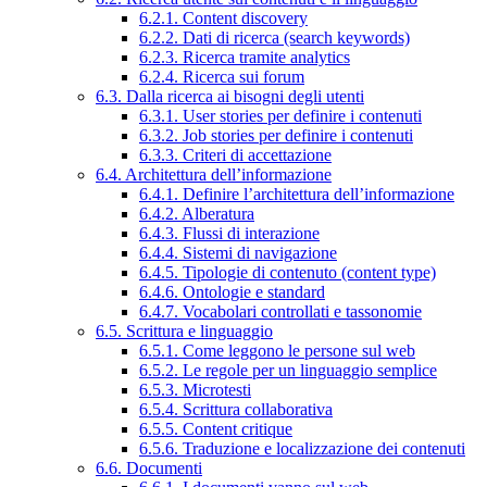
6.2.1. Content discovery
6.2.2. Dati di ricerca (search keywords)
6.2.3. Ricerca tramite analytics
6.2.4. Ricerca sui forum
6.3. Dalla ricerca ai bisogni degli utenti
6.3.1. User stories per definire i contenuti
6.3.2. Job stories per definire i contenuti
6.3.3. Criteri di accettazione
6.4. Architettura dell’informazione
6.4.1. Definire l’architettura dell’informazione
6.4.2. Alberatura
6.4.3. Flussi di interazione
6.4.4. Sistemi di navigazione
6.4.5. Tipologie di contenuto (content type)
6.4.6. Ontologie e standard
6.4.7. Vocabolari controllati e tassonomie
6.5. Scrittura e linguaggio
6.5.1. Come leggono le persone sul web
6.5.2. Le regole per un linguaggio semplice
6.5.3. Microtesti
6.5.4. Scrittura collaborativa
6.5.5. Content critique
6.5.6. Traduzione e localizzazione dei contenuti
6.6. Documenti