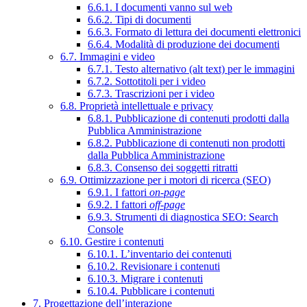
6.6.1. I documenti vanno sul web
6.6.2. Tipi di documenti
6.6.3. Formato di lettura dei documenti elettronici
6.6.4. Modalità di produzione dei documenti
6.7. Immagini e video
6.7.1. Testo alternativo (alt text) per le immagini
6.7.2. Sottotitoli per i video
6.7.3. Trascrizioni per i video
6.8. Proprietà intellettuale e privacy
6.8.1. Pubblicazione di contenuti prodotti dalla
Pubblica Amministrazione
6.8.2. Pubblicazione di contenuti non prodotti
dalla Pubblica Amministrazione
6.8.3. Consenso dei soggetti ritratti
6.9. Ottimizzazione per i motori di ricerca (SEO)
6.9.1. I fattori
on-page
6.9.2. I fattori
off-page
6.9.3. Strumenti di diagnostica SEO: Search
Console
6.10. Gestire i contenuti
6.10.1. L’inventario dei contenuti
6.10.2. Revisionare i contenuti
6.10.3. Migrare i contenuti
6.10.4. Pubblicare i contenuti
7. Progettazione dell’interazione