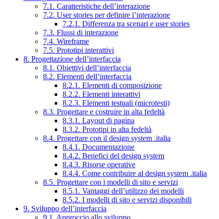
7.1. Caratteristiche dell’interazione
7.2. User stories per definire l’interazione
7.2.1. Differenza tra scenari e user stories
7.3. Flussi di interazione
7.4. Wireframe
7.5. Prototipi interattivi
8. Progettazione dell’interfaccia
8.1. Obiettivi dell’interfaccia
8.2. Elementi dell’interfaccia
8.2.1. Elementi di composizione
8.2.2. Elementi interattivi
8.2.3. Elementi testuali (microtesti)
8.3. Progettare e costruire in alta fedeltà
8.3.1. Layout di pagina
8.3.2. Prototipi in alta fedeltà
8.4. Progettare con il design system .italia
8.4.1. Documentazione
8.4.2. Benefici del design system
8.4.3. Risorse operative
8.4.4. Come contribuire al design system .italia
8.5. Progettare con i modelli di sito e servizi
8.5.1. Vantaggi dell’utilizzo dei modelli
8.5.2. I modelli di sito e servizi disponibili
9. Sviluppo dell’interfaccia
9.1. Approccio allo sviluppo