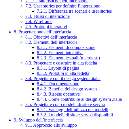
7.1. Caratteristiche dell’interazione
7.2. User stories per definire l’interazione
7.2.1. Differenza tra scenari e user stories
7.3. Flussi di interazione
7.4. Wireframe
7.5. Prototipi interattivi
8. Progettazione dell’interfaccia
8.1. Obiettivi dell’interfaccia
8.2. Elementi dell’interfaccia
8.2.1. Elementi di composizione
8.2.2. Elementi interattivi
8.2.3. Elementi testuali (microtesti)
8.3. Progettare e costruire in alta fedeltà
8.3.1. Layout di pagina
8.3.2. Prototipi in alta fedeltà
8.4. Progettare con il design system .italia
8.4.1. Documentazione
8.4.2. Benefici del design system
8.4.3. Risorse operative
8.4.4. Come contribuire al design system .italia
8.5. Progettare con i modelli di sito e servizi
8.5.1. Vantaggi dell’utilizzo dei modelli
8.5.2. I modelli di sito e servizi disponibili
9. Sviluppo dell’interfaccia
9.1. Approccio allo sviluppo