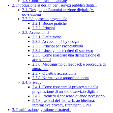
1.3. Contribuisci al manuale
2. Introduzione al design per i servizi pubblici digitali
2.1. Design per l’amministrazione digitale (
e-
government
)
2.2. L’approccio progettuale
2.2.1. Buone pratiche
2.2.2. Principi
2.3. Accessibilità
2.3.1. Definizione
2.3.2. Accessibilità by design
2.3.3. Principi per l’accessibilità
2.3.4. Linee guida e criteri di successo
2.3.5. Come rilasciare una dichiarazione di
accessibilità
2.3.6. Meccanismo di feedback e procedura di
attuazione
2.3.7. Obiettivi accessibilità
2.3.8. Normativa e approfondimenti
2.4. Privacy
2.4.1. Come rispettare la privacy sin dalla
progettazione di un sito o servizio digitale
2.4.2. Richiedi il consenso quando necessario
2.4.3. Le basi del sito web: architettura,
informativa privacy, riferimenti DPO
3. Pianificazione, gestione e strategia