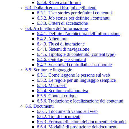
6.2.4. Ricerca sui forum
6.3. Dalla ricerca ai bisogni degli utenti
6.3.1. User stories per definire i contenuti
6.3.2. Job stories per definire i contenuti
6.3.3. Criteri di accettazione
6.4. Architettura dell’informazione
6.4.1. Definire l’architettura dell’informazione
6.4.2. Alberatura
6.4.3. Flussi di interazione
6.4.4. Sistemi di navigazione
6.4.5. Tipologie di contenuto (content type)
6.4.6. Ontologie e standard
6.4.7. Vocabolari controllati e tassonomie
6.5. Scrittura e linguaggio
6.5.1. Come leggono le persone sul web
6.5.2. Le regole per un linguaggio semplice
6.5.3. Microtesti
6.5.4. Scrittura collaborativa
6.5.5. Content critique
6.5.6. Traduzione e localizzazione dei contenuti
6.6. Documenti
6.6.1. I documenti vanno sul web
6.6.2. Tipi di documenti
6.6.3. Formato di lettura dei documenti elettronici
6.6.4. Modalità di produzione dei documenti