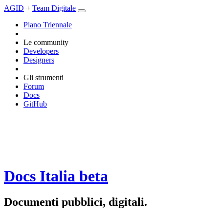
AGID
+
Team Digitale
Piano Triennale
Le community
Developers
Designers
Gli strumenti
Forum
Docs
GitHub
Docs Italia
beta
Documenti pubblici, digitali.