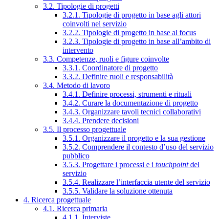
3.2. Tipologie di progetti
3.2.1. Tipologie di progetto in base agli attori
coinvolti nel servizio
3.2.2. Tipologie di progetto in base al focus
3.2.3. Tipologie di progetto in base all’ambito di
intervento
3.3. Competenze, ruoli e figure coinvolte
3.3.1. Coordinatore di progetto
3.3.2. Definire ruoli e responsabilità
3.4. Metodo di lavoro
3.4.1. Definire processi, strumenti e rituali
3.4.2. Curare la documentazione di progetto
3.4.3. Organizzare tavoli tecnici collaborativi
3.4.4. Prendere decisioni
3.5. Il processo progettuale
3.5.1. Organizzare il progetto e la sua gestione
3.5.2. Comprendere il contesto d’uso del servizio
pubblico
3.5.3. Progettare i processi e i
touchpoint
del
servizio
3.5.4. Realizzare l’interfaccia utente del servizio
3.5.5. Validare la soluzione ottenuta
4. Ricerca progettuale
4.1. Ricerca primaria
4.1.1. Interviste