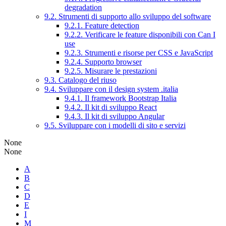
degradation
9.2. Strumenti di supporto allo sviluppo del software
9.2.1. Feature detection
9.2.2. Verificare le feature disponibili con Can I
use
9.2.3. Strumenti e risorse per CSS e JavaScript
9.2.4. Supporto browser
9.2.5. Misurare le prestazioni
9.3. Catalogo del riuso
9.4. Sviluppare con il design system .italia
9.4.1. Il framework Bootstrap Italia
9.4.2. Il kit di sviluppo React
9.4.3. Il kit di sviluppo Angular
9.5. Sviluppare con i modelli di sito e servizi
None
None
A
B
C
D
E
I
M