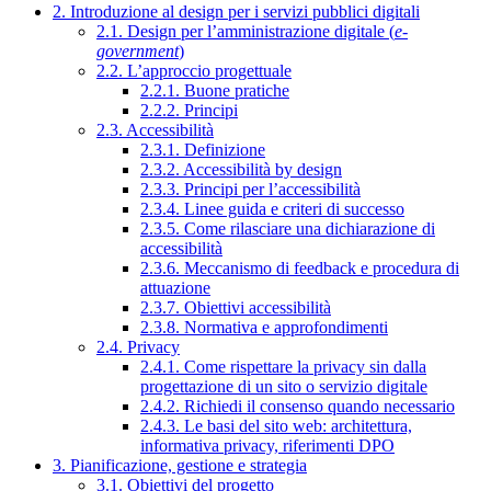
2. Introduzione al design per i servizi pubblici digitali
2.1. Design per l’amministrazione digitale (
e-
government
)
2.2. L’approccio progettuale
2.2.1. Buone pratiche
2.2.2. Principi
2.3. Accessibilità
2.3.1. Definizione
2.3.2. Accessibilità by design
2.3.3. Principi per l’accessibilità
2.3.4. Linee guida e criteri di successo
2.3.5. Come rilasciare una dichiarazione di
accessibilità
2.3.6. Meccanismo di feedback e procedura di
attuazione
2.3.7. Obiettivi accessibilità
2.3.8. Normativa e approfondimenti
2.4. Privacy
2.4.1. Come rispettare la privacy sin dalla
progettazione di un sito o servizio digitale
2.4.2. Richiedi il consenso quando necessario
2.4.3. Le basi del sito web: architettura,
informativa privacy, riferimenti DPO
3. Pianificazione, gestione e strategia
3.1. Obiettivi del progetto