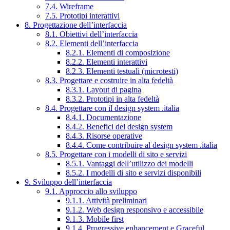
7.4. Wireframe
7.5. Prototipi interattivi
8. Progettazione dell’interfaccia
8.1. Obiettivi dell’interfaccia
8.2. Elementi dell’interfaccia
8.2.1. Elementi di composizione
8.2.2. Elementi interattivi
8.2.3. Elementi testuali (microtesti)
8.3. Progettare e costruire in alta fedeltà
8.3.1. Layout di pagina
8.3.2. Prototipi in alta fedeltà
8.4. Progettare con il design system .italia
8.4.1. Documentazione
8.4.2. Benefici del design system
8.4.3. Risorse operative
8.4.4. Come contribuire al design system .italia
8.5. Progettare con i modelli di sito e servizi
8.5.1. Vantaggi dell’utilizzo dei modelli
8.5.2. I modelli di sito e servizi disponibili
9. Sviluppo dell’interfaccia
9.1. Approccio allo sviluppo
9.1.1. Attività preliminari
9.1.2. Web design responsivo e accessibile
9.1.3. Mobile first
9.1.4. Progressive enhancement e Graceful