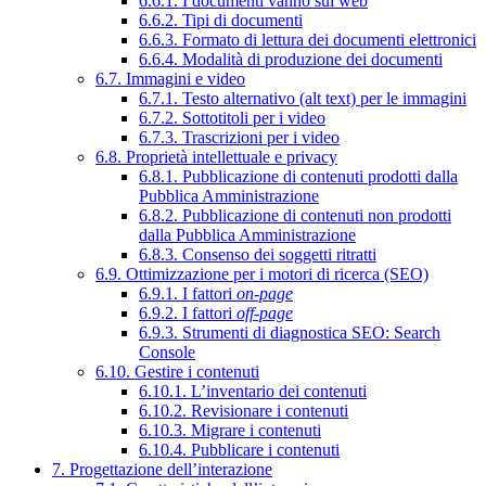
6.6.1. I documenti vanno sul web
6.6.2. Tipi di documenti
6.6.3. Formato di lettura dei documenti elettronici
6.6.4. Modalità di produzione dei documenti
6.7. Immagini e video
6.7.1. Testo alternativo (alt text) per le immagini
6.7.2. Sottotitoli per i video
6.7.3. Trascrizioni per i video
6.8. Proprietà intellettuale e privacy
6.8.1. Pubblicazione di contenuti prodotti dalla
Pubblica Amministrazione
6.8.2. Pubblicazione di contenuti non prodotti
dalla Pubblica Amministrazione
6.8.3. Consenso dei soggetti ritratti
6.9. Ottimizzazione per i motori di ricerca (SEO)
6.9.1. I fattori
on-page
6.9.2. I fattori
off-page
6.9.3. Strumenti di diagnostica SEO: Search
Console
6.10. Gestire i contenuti
6.10.1. L’inventario dei contenuti
6.10.2. Revisionare i contenuti
6.10.3. Migrare i contenuti
6.10.4. Pubblicare i contenuti
7. Progettazione dell’interazione