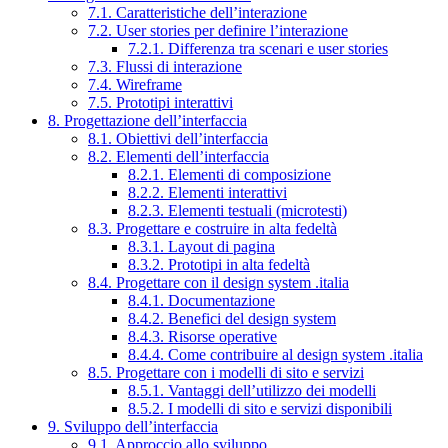
7.1. Caratteristiche dell’interazione
7.2. User stories per definire l’interazione
7.2.1. Differenza tra scenari e user stories
7.3. Flussi di interazione
7.4. Wireframe
7.5. Prototipi interattivi
8. Progettazione dell’interfaccia
8.1. Obiettivi dell’interfaccia
8.2. Elementi dell’interfaccia
8.2.1. Elementi di composizione
8.2.2. Elementi interattivi
8.2.3. Elementi testuali (microtesti)
8.3. Progettare e costruire in alta fedeltà
8.3.1. Layout di pagina
8.3.2. Prototipi in alta fedeltà
8.4. Progettare con il design system .italia
8.4.1. Documentazione
8.4.2. Benefici del design system
8.4.3. Risorse operative
8.4.4. Come contribuire al design system .italia
8.5. Progettare con i modelli di sito e servizi
8.5.1. Vantaggi dell’utilizzo dei modelli
8.5.2. I modelli di sito e servizi disponibili
9. Sviluppo dell’interfaccia
9.1. Approccio allo sviluppo