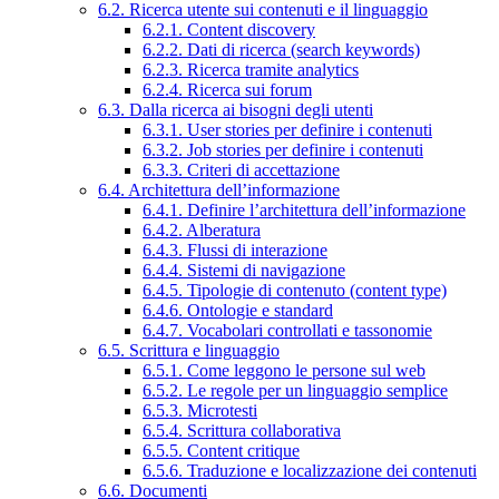
6.2. Ricerca utente sui contenuti e il linguaggio
6.2.1. Content discovery
6.2.2. Dati di ricerca (search keywords)
6.2.3. Ricerca tramite analytics
6.2.4. Ricerca sui forum
6.3. Dalla ricerca ai bisogni degli utenti
6.3.1. User stories per definire i contenuti
6.3.2. Job stories per definire i contenuti
6.3.3. Criteri di accettazione
6.4. Architettura dell’informazione
6.4.1. Definire l’architettura dell’informazione
6.4.2. Alberatura
6.4.3. Flussi di interazione
6.4.4. Sistemi di navigazione
6.4.5. Tipologie di contenuto (content type)
6.4.6. Ontologie e standard
6.4.7. Vocabolari controllati e tassonomie
6.5. Scrittura e linguaggio
6.5.1. Come leggono le persone sul web
6.5.2. Le regole per un linguaggio semplice
6.5.3. Microtesti
6.5.4. Scrittura collaborativa
6.5.5. Content critique
6.5.6. Traduzione e localizzazione dei contenuti
6.6. Documenti