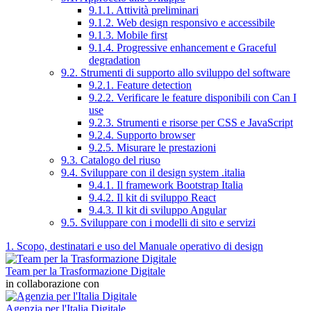
9.1.1. Attività preliminari
9.1.2. Web design responsivo e accessibile
9.1.3. Mobile first
9.1.4. Progressive enhancement e Graceful
degradation
9.2. Strumenti di supporto allo sviluppo del software
9.2.1. Feature detection
9.2.2. Verificare le feature disponibili con Can I
use
9.2.3. Strumenti e risorse per CSS e JavaScript
9.2.4. Supporto browser
9.2.5. Misurare le prestazioni
9.3. Catalogo del riuso
9.4. Sviluppare con il design system .italia
9.4.1. Il framework Bootstrap Italia
9.4.2. Il kit di sviluppo React
9.4.3. Il kit di sviluppo Angular
9.5. Sviluppare con i modelli di sito e servizi
1. Scopo, destinatari e uso del Manuale operativo di design
Team per la Trasformazione Digitale
in collaborazione con
Agenzia per l'Italia Digitale