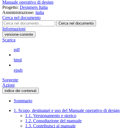
Manuale operativo di design
Progetto:
Designers Italia
Amministrazione:
italia
Cerca nel documento
Cerca nel documento
Informazioni
versione-corrente
Scarica
pdf
html
epub
Sorgente
Azioni
indice dei contenuti
Sommario
1. Scopo, destinatari e uso del Manuale operativo di design
1.1. Versionamento e storico
1.2. Consultazione del manuale
1.3. Contribuisci al manuale