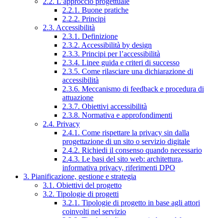
2.2. L’approccio progettuale
2.2.1. Buone pratiche
2.2.2. Principi
2.3. Accessibilità
2.3.1. Definizione
2.3.2. Accessibilità by design
2.3.3. Principi per l’accessibilità
2.3.4. Linee guida e criteri di successo
2.3.5. Come rilasciare una dichiarazione di
accessibilità
2.3.6. Meccanismo di feedback e procedura di
attuazione
2.3.7. Obiettivi accessibilità
2.3.8. Normativa e approfondimenti
2.4. Privacy
2.4.1. Come rispettare la privacy sin dalla
progettazione di un sito o servizio digitale
2.4.2. Richiedi il consenso quando necessario
2.4.3. Le basi del sito web: architettura,
informativa privacy, riferimenti DPO
3. Pianificazione, gestione e strategia
3.1. Obiettivi del progetto
3.2. Tipologie di progetti
3.2.1. Tipologie di progetto in base agli attori
coinvolti nel servizio