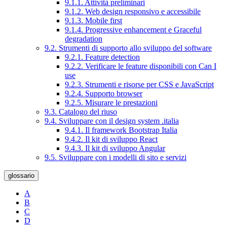
9.1.1. Attività preliminari
9.1.2. Web design responsivo e accessibile
9.1.3. Mobile first
9.1.4. Progressive enhancement e Graceful
degradation
9.2. Strumenti di supporto allo sviluppo del software
9.2.1. Feature detection
9.2.2. Verificare le feature disponibili con Can I
use
9.2.3. Strumenti e risorse per CSS e JavaScript
9.2.4. Supporto browser
9.2.5. Misurare le prestazioni
9.3. Catalogo del riuso
9.4. Sviluppare con il design system .italia
9.4.1. Il framework Bootstrap Italia
9.4.2. Il kit di sviluppo React
9.4.3. Il kit di sviluppo Angular
9.5. Sviluppare con i modelli di sito e servizi
glossario
A
B
C
D