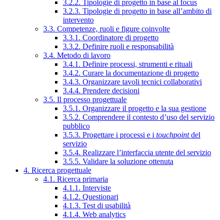
3.2.2. Tipologie di progetto in base al focus
3.2.3. Tipologie di progetto in base all’ambito di
intervento
3.3. Competenze, ruoli e figure coinvolte
3.3.1. Coordinatore di progetto
3.3.2. Definire ruoli e responsabilità
3.4. Metodo di lavoro
3.4.1. Definire processi, strumenti e rituali
3.4.2. Curare la documentazione di progetto
3.4.3. Organizzare tavoli tecnici collaborativi
3.4.4. Prendere decisioni
3.5. Il processo progettuale
3.5.1. Organizzare il progetto e la sua gestione
3.5.2. Comprendere il contesto d’uso del servizio
pubblico
3.5.3. Progettare i processi e i
touchpoint
del
servizio
3.5.4. Realizzare l’interfaccia utente del servizio
3.5.5. Validare la soluzione ottenuta
4. Ricerca progettuale
4.1. Ricerca primaria
4.1.1. Interviste
4.1.2. Questionari
4.1.3. Test di usabilità
4.1.4. Web analytics