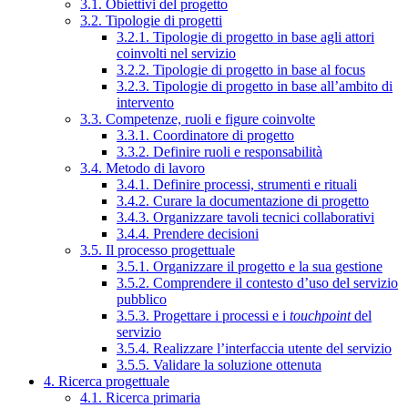
3.1. Obiettivi del progetto
3.2. Tipologie di progetti
3.2.1. Tipologie di progetto in base agli attori
coinvolti nel servizio
3.2.2. Tipologie di progetto in base al focus
3.2.3. Tipologie di progetto in base all’ambito di
intervento
3.3. Competenze, ruoli e figure coinvolte
3.3.1. Coordinatore di progetto
3.3.2. Definire ruoli e responsabilità
3.4. Metodo di lavoro
3.4.1. Definire processi, strumenti e rituali
3.4.2. Curare la documentazione di progetto
3.4.3. Organizzare tavoli tecnici collaborativi
3.4.4. Prendere decisioni
3.5. Il processo progettuale
3.5.1. Organizzare il progetto e la sua gestione
3.5.2. Comprendere il contesto d’uso del servizio
pubblico
3.5.3. Progettare i processi e i
touchpoint
del
servizio
3.5.4. Realizzare l’interfaccia utente del servizio
3.5.5. Validare la soluzione ottenuta
4. Ricerca progettuale
4.1. Ricerca primaria