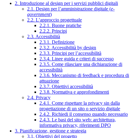
2. Introduzione al design per i servizi pubblici digitali
2.1. Design per l’amministrazione digitale (
e-
government
)
2.2. L’approccio progettuale
2.2.1. Buone pratiche
2.2.2. Principi
2.3. Accessibilità
2.3.1. Definizione
2.3.2. Accessibilità by design
2.3.3. Principi per l’accessibilità
2.3.4. Linee guida e criteri di successo
2.3.5. Come rilasciare una dichiarazione di
accessibilità
2.3.6. Meccanismo di feedback e procedura di
attuazione
2.3.7. Obiettivi accessibilità
2.3.8. Normativa e approfondimenti
2.4. Privacy
2.4.1. Come rispettare la privacy sin dalla
progettazione di un sito o servizio digitale
2.4.2. Richiedi il consenso quando necessario
2.4.3. Le basi del sito web: architettura,
informativa privacy, riferimenti DPO
3. Pianificazione, gestione e strategia
3.1. Obiettivi del progetto