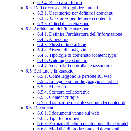
6.2.4. Ricerca sui forum
6.3. Dalla ricerca ai bisogni degli utenti
6.3.1. User stories per definire i contenuti
6.3.2. Job stories per definire i contenuti
6.3.3. Criteri di accettazione
6.4. Architettura dell’informazione
6.4.1. Definire l’architettura dell’informazione
6.4.2. Alberatura
6.4.3. Flussi di interazione
6.4.4. Sistemi di navigazione
6.4.5. Tipologie di contenuto (content type)
6.4.6. Ontologie e standard
6.4.7. Vocabolari controllati e tassonomie
6.5. Scrittura e linguaggio
6.5.1. Come leggono le persone sul web
6.5.2. Le regole per un linguaggio semplice
6.5.3. Microtesti
6.5.4. Scrittura collaborativa
6.5.5. Content critique
6.5.6. Traduzione e localizzazione dei contenuti
6.6. Documenti
6.6.1. I documenti vanno sul web
6.6.2. Tipi di documenti
6.6.3. Formato di lettura dei documenti elettronici
6.6.4. Modalità di produzione dei documenti