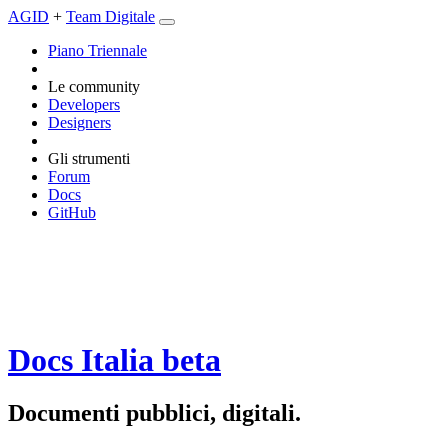
AGID
+
Team Digitale
Piano Triennale
Le community
Developers
Designers
Gli strumenti
Forum
Docs
GitHub
Docs Italia
beta
Documenti pubblici, digitali.