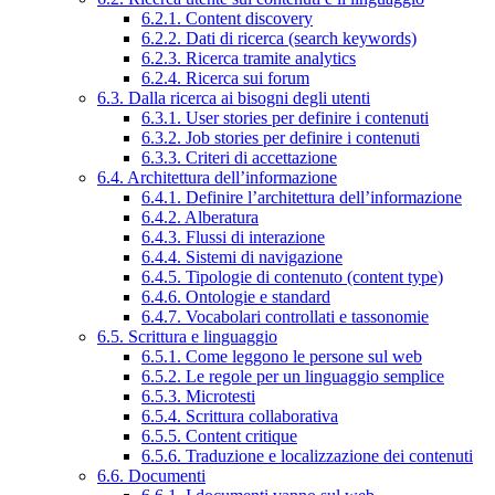
6.2.1. Content discovery
6.2.2. Dati di ricerca (search keywords)
6.2.3. Ricerca tramite analytics
6.2.4. Ricerca sui forum
6.3. Dalla ricerca ai bisogni degli utenti
6.3.1. User stories per definire i contenuti
6.3.2. Job stories per definire i contenuti
6.3.3. Criteri di accettazione
6.4. Architettura dell’informazione
6.4.1. Definire l’architettura dell’informazione
6.4.2. Alberatura
6.4.3. Flussi di interazione
6.4.4. Sistemi di navigazione
6.4.5. Tipologie di contenuto (content type)
6.4.6. Ontologie e standard
6.4.7. Vocabolari controllati e tassonomie
6.5. Scrittura e linguaggio
6.5.1. Come leggono le persone sul web
6.5.2. Le regole per un linguaggio semplice
6.5.3. Microtesti
6.5.4. Scrittura collaborativa
6.5.5. Content critique
6.5.6. Traduzione e localizzazione dei contenuti
6.6. Documenti