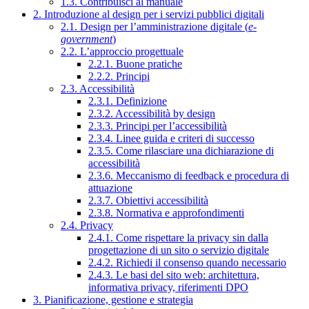
1.3. Contribuisci al manuale
2. Introduzione al design per i servizi pubblici digitali
2.1. Design per l’amministrazione digitale (
e-
government
)
2.2. L’approccio progettuale
2.2.1. Buone pratiche
2.2.2. Principi
2.3. Accessibilità
2.3.1. Definizione
2.3.2. Accessibilità by design
2.3.3. Principi per l’accessibilità
2.3.4. Linee guida e criteri di successo
2.3.5. Come rilasciare una dichiarazione di
accessibilità
2.3.6. Meccanismo di feedback e procedura di
attuazione
2.3.7. Obiettivi accessibilità
2.3.8. Normativa e approfondimenti
2.4. Privacy
2.4.1. Come rispettare la privacy sin dalla
progettazione di un sito o servizio digitale
2.4.2. Richiedi il consenso quando necessario
2.4.3. Le basi del sito web: architettura,
informativa privacy, riferimenti DPO
3. Pianificazione, gestione e strategia