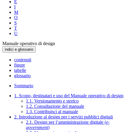
E
I
M
O
S
T
U
Manuale operativo di design
indici e glossario
contenuti
figure
tabelle
glossario
Sommario
1. Scopo, destinatari e uso del Manuale operativo di design
1.1. Versionamento e storico
1.2. Consultazione del manuale
1.3. Contribuisci al manuale
2. Introduzione al design per i servizi pubblici digitali
2.1. Design per l’amministrazione digitale (
e-
government
)