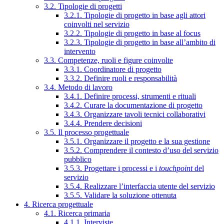
3.2. Tipologie di progetti
3.2.1. Tipologie di progetto in base agli attori
coinvolti nel servizio
3.2.2. Tipologie di progetto in base al focus
3.2.3. Tipologie di progetto in base all’ambito di
intervento
3.3. Competenze, ruoli e figure coinvolte
3.3.1. Coordinatore di progetto
3.3.2. Definire ruoli e responsabilità
3.4. Metodo di lavoro
3.4.1. Definire processi, strumenti e rituali
3.4.2. Curare la documentazione di progetto
3.4.3. Organizzare tavoli tecnici collaborativi
3.4.4. Prendere decisioni
3.5. Il processo progettuale
3.5.1. Organizzare il progetto e la sua gestione
3.5.2. Comprendere il contesto d’uso del servizio
pubblico
3.5.3. Progettare i processi e i
touchpoint
del
servizio
3.5.4. Realizzare l’interfaccia utente del servizio
3.5.5. Validare la soluzione ottenuta
4. Ricerca progettuale
4.1. Ricerca primaria
4.1.1. Interviste