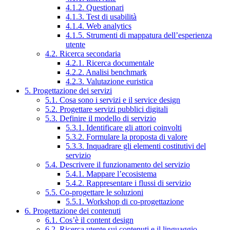
4.1.2. Questionari
4.1.3. Test di usabilità
4.1.4. Web analytics
4.1.5. Strumenti di mappatura dell’esperienza
utente
4.2. Ricerca secondaria
4.2.1. Ricerca documentale
4.2.2. Analisi benchmark
4.2.3. Valutazione euristica
5. Progettazione dei servizi
5.1. Cosa sono i servizi e il service design
5.2. Progettare servizi pubblici digitali
5.3. Definire il modello di servizio
5.3.1. Identificare gli attori coinvolti
5.3.2. Formulare la proposta di valore
5.3.3. Inquadrare gli elementi costitutivi del
servizio
5.4. Descrivere il funzionamento del servizio
5.4.1. Mappare l’ecosistema
5.4.2. Rappresentare i flussi di servizio
5.5. Co-progettare le soluzioni
5.5.1. Workshop di co-progettazione
6. Progettazione dei contenuti
6.1. Cos’è il content design
6.2. Ricerca utente sui contenuti e il linguaggio