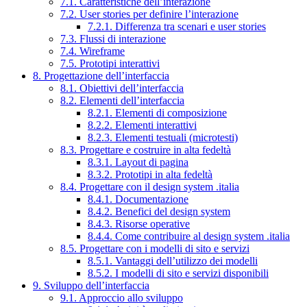
7.1. Caratteristiche dell’interazione
7.2. User stories per definire l’interazione
7.2.1. Differenza tra scenari e user stories
7.3. Flussi di interazione
7.4. Wireframe
7.5. Prototipi interattivi
8. Progettazione dell’interfaccia
8.1. Obiettivi dell’interfaccia
8.2. Elementi dell’interfaccia
8.2.1. Elementi di composizione
8.2.2. Elementi interattivi
8.2.3. Elementi testuali (microtesti)
8.3. Progettare e costruire in alta fedeltà
8.3.1. Layout di pagina
8.3.2. Prototipi in alta fedeltà
8.4. Progettare con il design system .italia
8.4.1. Documentazione
8.4.2. Benefici del design system
8.4.3. Risorse operative
8.4.4. Come contribuire al design system .italia
8.5. Progettare con i modelli di sito e servizi
8.5.1. Vantaggi dell’utilizzo dei modelli
8.5.2. I modelli di sito e servizi disponibili
9. Sviluppo dell’interfaccia
9.1. Approccio allo sviluppo