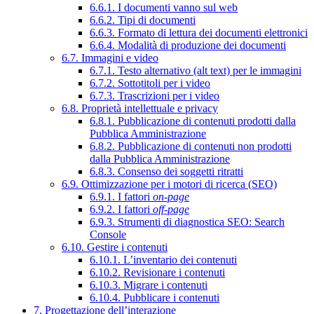
6.6.1. I documenti vanno sul web
6.6.2. Tipi di documenti
6.6.3. Formato di lettura dei documenti elettronici
6.6.4. Modalità di produzione dei documenti
6.7. Immagini e video
6.7.1. Testo alternativo (alt text) per le immagini
6.7.2. Sottotitoli per i video
6.7.3. Trascrizioni per i video
6.8. Proprietà intellettuale e privacy
6.8.1. Pubblicazione di contenuti prodotti dalla
Pubblica Amministrazione
6.8.2. Pubblicazione di contenuti non prodotti
dalla Pubblica Amministrazione
6.8.3. Consenso dei soggetti ritratti
6.9. Ottimizzazione per i motori di ricerca (SEO)
6.9.1. I fattori
on-page
6.9.2. I fattori
off-page
6.9.3. Strumenti di diagnostica SEO: Search
Console
6.10. Gestire i contenuti
6.10.1. L’inventario dei contenuti
6.10.2. Revisionare i contenuti
6.10.3. Migrare i contenuti
6.10.4. Pubblicare i contenuti
7. Progettazione dell’interazione