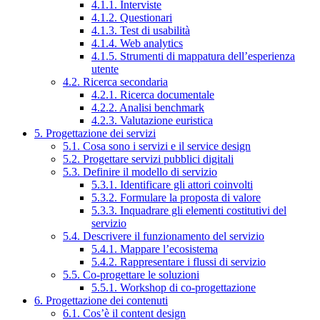
4.1.1. Interviste
4.1.2. Questionari
4.1.3. Test di usabilità
4.1.4. Web analytics
4.1.5. Strumenti di mappatura dell’esperienza
utente
4.2. Ricerca secondaria
4.2.1. Ricerca documentale
4.2.2. Analisi benchmark
4.2.3. Valutazione euristica
5. Progettazione dei servizi
5.1. Cosa sono i servizi e il service design
5.2. Progettare servizi pubblici digitali
5.3. Definire il modello di servizio
5.3.1. Identificare gli attori coinvolti
5.3.2. Formulare la proposta di valore
5.3.3. Inquadrare gli elementi costitutivi del
servizio
5.4. Descrivere il funzionamento del servizio
5.4.1. Mappare l’ecosistema
5.4.2. Rappresentare i flussi di servizio
5.5. Co-progettare le soluzioni
5.5.1. Workshop di co-progettazione
6. Progettazione dei contenuti
6.1. Cos’è il content design