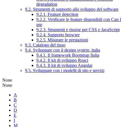
degradation
9.2. Strumenti di supporto allo sviluppo del software
9.2.1. Feature detection
9.2.2. Verificare le feature disponibili con Can I
use
9.2.3. Strumenti e risorse per CSS e JavaScript
9.2.4. Supporto browser
9.2.5. Misurare le prestazioni
9.3. Catalogo del riuso
9.4. Sviluppare con il design system .italia
9.4.1. Il framework Bootstrap Italia
9.4.2. Il kit di sviluppo React
9.4.3. Il kit di sviluppo Angular
9.5. Sviluppare con i modelli di sito e servizi
None
None
A
B
C
D
E
I
M