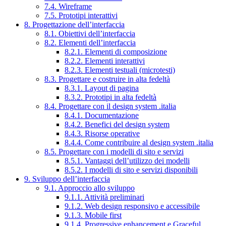
7.4. Wireframe
7.5. Prototipi interattivi
8. Progettazione dell’interfaccia
8.1. Obiettivi dell’interfaccia
8.2. Elementi dell’interfaccia
8.2.1. Elementi di composizione
8.2.2. Elementi interattivi
8.2.3. Elementi testuali (microtesti)
8.3. Progettare e costruire in alta fedeltà
8.3.1. Layout di pagina
8.3.2. Prototipi in alta fedeltà
8.4. Progettare con il design system .italia
8.4.1. Documentazione
8.4.2. Benefici del design system
8.4.3. Risorse operative
8.4.4. Come contribuire al design system .italia
8.5. Progettare con i modelli di sito e servizi
8.5.1. Vantaggi dell’utilizzo dei modelli
8.5.2. I modelli di sito e servizi disponibili
9. Sviluppo dell’interfaccia
9.1. Approccio allo sviluppo
9.1.1. Attività preliminari
9.1.2. Web design responsivo e accessibile
9.1.3. Mobile first
9.1.4. Progressive enhancement e Graceful