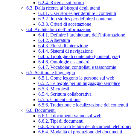
6.2.4. Ricerca sui forum
6.3. Dalla ricerca ai bisogni degli utenti
6.3.1. User stories per definire i contenuti
6.3.2. Job stories per definire i contenuti
6.3.3. Criteri di accettazione
6.4. Architettura dell’informazione
6.4.1. Definire l’architettura dell’informazione
6.4.2. Alberatura
6.4.3. Flussi di interazione
6.4.4. Sistemi di navigazione
6.4.5. Tipologie di contenuto (content type)
6.4.6. Ontologie e standard
6.4.7. Vocabolari controllati e tassonomie
6.5. Scrittura e linguaggio
6.5.1. Come leggono le persone sul web
6.5.2. Le regole per un linguaggio semplice
6.5.3. Microtesti
6.5.4. Scrittura collaborativa
6.5.5. Content critique
6.5.6. Traduzione e localizzazione dei contenuti
6.6. Documenti
6.6.1. I documenti vanno sul web
6.6.2. Tipi di documenti
6.6.3. Formato di lettura dei documenti elettronici
6.6.4. Modalità di produzione dei documenti