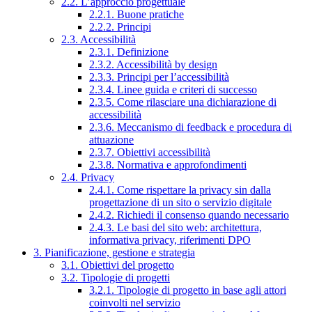
2.2. L’approccio progettuale
2.2.1. Buone pratiche
2.2.2. Principi
2.3. Accessibilità
2.3.1. Definizione
2.3.2. Accessibilità by design
2.3.3. Principi per l’accessibilità
2.3.4. Linee guida e criteri di successo
2.3.5. Come rilasciare una dichiarazione di
accessibilità
2.3.6. Meccanismo di feedback e procedura di
attuazione
2.3.7. Obiettivi accessibilità
2.3.8. Normativa e approfondimenti
2.4. Privacy
2.4.1. Come rispettare la privacy sin dalla
progettazione di un sito o servizio digitale
2.4.2. Richiedi il consenso quando necessario
2.4.3. Le basi del sito web: architettura,
informativa privacy, riferimenti DPO
3. Pianificazione, gestione e strategia
3.1. Obiettivi del progetto
3.2. Tipologie di progetti
3.2.1. Tipologie di progetto in base agli attori
coinvolti nel servizio