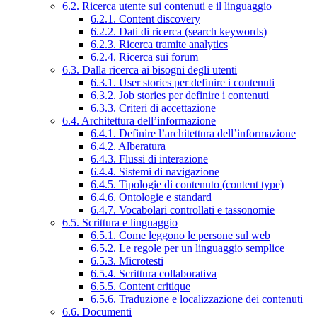
6.2. Ricerca utente sui contenuti e il linguaggio
6.2.1. Content discovery
6.2.2. Dati di ricerca (search keywords)
6.2.3. Ricerca tramite analytics
6.2.4. Ricerca sui forum
6.3. Dalla ricerca ai bisogni degli utenti
6.3.1. User stories per definire i contenuti
6.3.2. Job stories per definire i contenuti
6.3.3. Criteri di accettazione
6.4. Architettura dell’informazione
6.4.1. Definire l’architettura dell’informazione
6.4.2. Alberatura
6.4.3. Flussi di interazione
6.4.4. Sistemi di navigazione
6.4.5. Tipologie di contenuto (content type)
6.4.6. Ontologie e standard
6.4.7. Vocabolari controllati e tassonomie
6.5. Scrittura e linguaggio
6.5.1. Come leggono le persone sul web
6.5.2. Le regole per un linguaggio semplice
6.5.3. Microtesti
6.5.4. Scrittura collaborativa
6.5.5. Content critique
6.5.6. Traduzione e localizzazione dei contenuti
6.6. Documenti