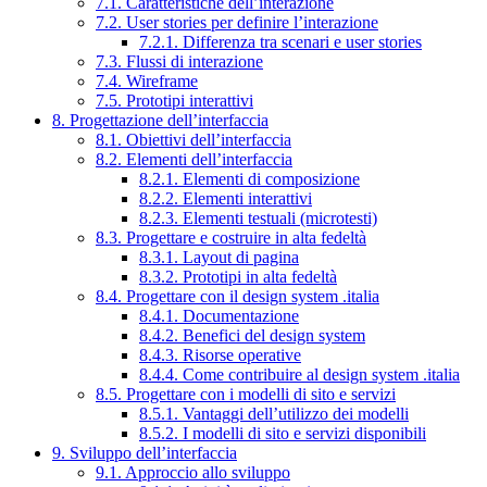
7.1. Caratteristiche dell’interazione
7.2. User stories per definire l’interazione
7.2.1. Differenza tra scenari e user stories
7.3. Flussi di interazione
7.4. Wireframe
7.5. Prototipi interattivi
8. Progettazione dell’interfaccia
8.1. Obiettivi dell’interfaccia
8.2. Elementi dell’interfaccia
8.2.1. Elementi di composizione
8.2.2. Elementi interattivi
8.2.3. Elementi testuali (microtesti)
8.3. Progettare e costruire in alta fedeltà
8.3.1. Layout di pagina
8.3.2. Prototipi in alta fedeltà
8.4. Progettare con il design system .italia
8.4.1. Documentazione
8.4.2. Benefici del design system
8.4.3. Risorse operative
8.4.4. Come contribuire al design system .italia
8.5. Progettare con i modelli di sito e servizi
8.5.1. Vantaggi dell’utilizzo dei modelli
8.5.2. I modelli di sito e servizi disponibili
9. Sviluppo dell’interfaccia
9.1. Approccio allo sviluppo