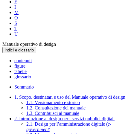
E
I
M
O
S
T
U
Manuale operativo di design
indici e glossario
contenuti
figure
tabelle
glossario
Sommario
1. Scopo, destinatari e uso del Manuale operativo di design
1.1. Versionamento e storico
1.2. Consultazione del manuale
1.3. Contribuisci al manuale
2. Introduzione al design per i servizi pubblici digitali
2.1. Design per l’amministrazione digitale (
e-
government
)