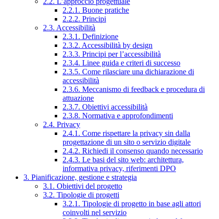
2.2. L’approccio progettuale
2.2.1. Buone pratiche
2.2.2. Principi
2.3. Accessibilità
2.3.1. Definizione
2.3.2. Accessibilità by design
2.3.3. Principi per l’accessibilità
2.3.4. Linee guida e criteri di successo
2.3.5. Come rilasciare una dichiarazione di
accessibilità
2.3.6. Meccanismo di feedback e procedura di
attuazione
2.3.7. Obiettivi accessibilità
2.3.8. Normativa e approfondimenti
2.4. Privacy
2.4.1. Come rispettare la privacy sin dalla
progettazione di un sito o servizio digitale
2.4.2. Richiedi il consenso quando necessario
2.4.3. Le basi del sito web: architettura,
informativa privacy, riferimenti DPO
3. Pianificazione, gestione e strategia
3.1. Obiettivi del progetto
3.2. Tipologie di progetti
3.2.1. Tipologie di progetto in base agli attori
coinvolti nel servizio