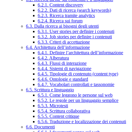
6.2.1. Content discovery
6.2.2. Dati di ricerca (search keywords)
6.2.3. Ricerca tramite analytics
6.2.4. Ricerca sui forum
6.3. Dalla ricerca ai bisogni degli utenti
6.3.1. User stories per definire i contenuti
6.3.2. Job stories per definire i contenuti
6.3.3. Criteri di accettazione
6.4. Architettura dell’informazione
6.4.1. Definire l’architettura dell’informazione
6.4.2. Alberatura
6.4.3. Flussi di interazione
6.4.4. Sistemi di navigazione
6.4.5. Tipologie di contenuto (content type)
6.4.6. Ontologie e standard
6.4.7. Vocabolari controllati e tassonomie
6.5. Scrittura e linguaggio
6.5.1. Come leggono le persone sul web
6.5.2. Le regole per un linguaggio semplice
6.5.3. Microtesti
6.5.4. Scrittura collaborativa
6.5.5. Content critique
6.5.6. Traduzione e localizzazione dei contenuti
6.6. Documenti