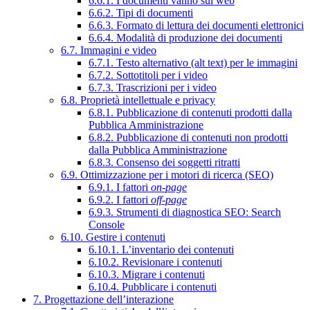
6.6.1. I documenti vanno sul web
6.6.2. Tipi di documenti
6.6.3. Formato di lettura dei documenti elettronici
6.6.4. Modalità di produzione dei documenti
6.7. Immagini e video
6.7.1. Testo alternativo (alt text) per le immagini
6.7.2. Sottotitoli per i video
6.7.3. Trascrizioni per i video
6.8. Proprietà intellettuale e privacy
6.8.1. Pubblicazione di contenuti prodotti dalla
Pubblica Amministrazione
6.8.2. Pubblicazione di contenuti non prodotti
dalla Pubblica Amministrazione
6.8.3. Consenso dei soggetti ritratti
6.9. Ottimizzazione per i motori di ricerca (SEO)
6.9.1. I fattori
on-page
6.9.2. I fattori
off-page
6.9.3. Strumenti di diagnostica SEO: Search
Console
6.10. Gestire i contenuti
6.10.1. L’inventario dei contenuti
6.10.2. Revisionare i contenuti
6.10.3. Migrare i contenuti
6.10.4. Pubblicare i contenuti
7. Progettazione dell’interazione