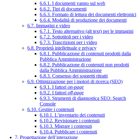
6.6.1. I documenti vanno sul web
6.6.2. Tipi di documenti
6.6.3. Formato di lettura dei documenti elettronici
6.6.4. Modalità di produzione dei documenti
6.7. Immagini e video
6.7.1. Testo alternativo (alt text) per le immagini
6.7.2. Sottotitoli per i video
6.7.3. Trascrizioni per i video
6.8. Proprietà intellettuale e privacy
6.8.1. Pubblicazione di contenuti prodotti dalla
Pubblica Amministrazione
6.8.2. Pubblicazione di contenuti non prodotti
dalla Pubblica Amministrazione
6.8.3. Consenso dei soggetti ritratti
6.9. Ottimizzazione per i motori di ricerca (SEO)
6.9.1. I fattori
on-page
6.9.2. I fattori
off-page
6.9.3. Strumenti di diagnostica SEO: Search
Console
6.10. Gestire i contenuti
6.10.1. L’inventario dei contenuti
6.10.2. Revisionare i contenuti
6.10.3. Migrare i contenuti
6.10.4. Pubblicare i contenuti
7. Progettazione dell’interazione