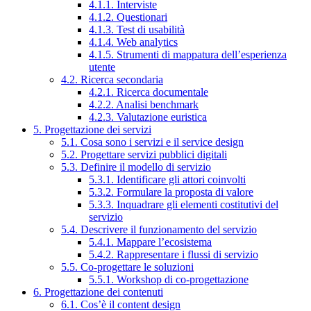
4.1.1. Interviste
4.1.2. Questionari
4.1.3. Test di usabilità
4.1.4. Web analytics
4.1.5. Strumenti di mappatura dell’esperienza
utente
4.2. Ricerca secondaria
4.2.1. Ricerca documentale
4.2.2. Analisi benchmark
4.2.3. Valutazione euristica
5. Progettazione dei servizi
5.1. Cosa sono i servizi e il service design
5.2. Progettare servizi pubblici digitali
5.3. Definire il modello di servizio
5.3.1. Identificare gli attori coinvolti
5.3.2. Formulare la proposta di valore
5.3.3. Inquadrare gli elementi costitutivi del
servizio
5.4. Descrivere il funzionamento del servizio
5.4.1. Mappare l’ecosistema
5.4.2. Rappresentare i flussi di servizio
5.5. Co-progettare le soluzioni
5.5.1. Workshop di co-progettazione
6. Progettazione dei contenuti
6.1. Cos’è il content design