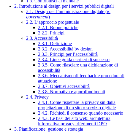
1.3. Contribuisci al manuale
2. Introduzione al design per i servizi pubblici digitali
2.1. Design per l’amministrazione digitale (
e-
government
)
2.2. L’approccio progettuale
2.2.1. Buone pratiche
2.2.2. Principi
2.3. Accessibilità
2.3.1. Definizione
2.3.2. Accessibilità by design
2.3.3. Principi per l’accessibilità
2.3.4. Linee guida e criteri di successo
2.3.5. Come rilasciare una dichiarazione di
accessibilità
2.3.6. Meccanismo di feedback e procedura di
attuazione
2.3.7. Obiettivi accessibilità
2.3.8. Normativa e approfondimenti
2.4. Privacy
2.4.1. Come rispettare la privacy sin dalla
progettazione di un sito o servizio digitale
2.4.2. Richiedi il consenso quando necessario
2.4.3. Le basi del sito web: architettura,
informativa privacy, riferimenti DPO
3. Pianificazione, gestione e strategia