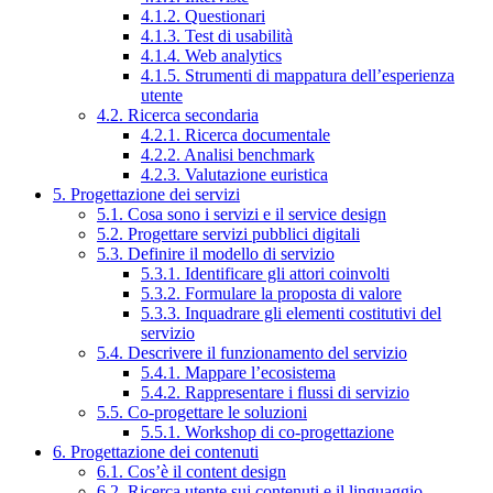
4.1.2. Questionari
4.1.3. Test di usabilità
4.1.4. Web analytics
4.1.5. Strumenti di mappatura dell’esperienza
utente
4.2. Ricerca secondaria
4.2.1. Ricerca documentale
4.2.2. Analisi benchmark
4.2.3. Valutazione euristica
5. Progettazione dei servizi
5.1. Cosa sono i servizi e il service design
5.2. Progettare servizi pubblici digitali
5.3. Definire il modello di servizio
5.3.1. Identificare gli attori coinvolti
5.3.2. Formulare la proposta di valore
5.3.3. Inquadrare gli elementi costitutivi del
servizio
5.4. Descrivere il funzionamento del servizio
5.4.1. Mappare l’ecosistema
5.4.2. Rappresentare i flussi di servizio
5.5. Co-progettare le soluzioni
5.5.1. Workshop di co-progettazione
6. Progettazione dei contenuti
6.1. Cos’è il content design
6.2. Ricerca utente sui contenuti e il linguaggio