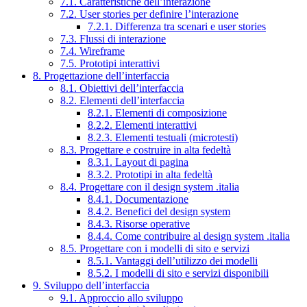
7.1. Caratteristiche dell’interazione
7.2. User stories per definire l’interazione
7.2.1. Differenza tra scenari e user stories
7.3. Flussi di interazione
7.4. Wireframe
7.5. Prototipi interattivi
8. Progettazione dell’interfaccia
8.1. Obiettivi dell’interfaccia
8.2. Elementi dell’interfaccia
8.2.1. Elementi di composizione
8.2.2. Elementi interattivi
8.2.3. Elementi testuali (microtesti)
8.3. Progettare e costruire in alta fedeltà
8.3.1. Layout di pagina
8.3.2. Prototipi in alta fedeltà
8.4. Progettare con il design system .italia
8.4.1. Documentazione
8.4.2. Benefici del design system
8.4.3. Risorse operative
8.4.4. Come contribuire al design system .italia
8.5. Progettare con i modelli di sito e servizi
8.5.1. Vantaggi dell’utilizzo dei modelli
8.5.2. I modelli di sito e servizi disponibili
9. Sviluppo dell’interfaccia
9.1. Approccio allo sviluppo