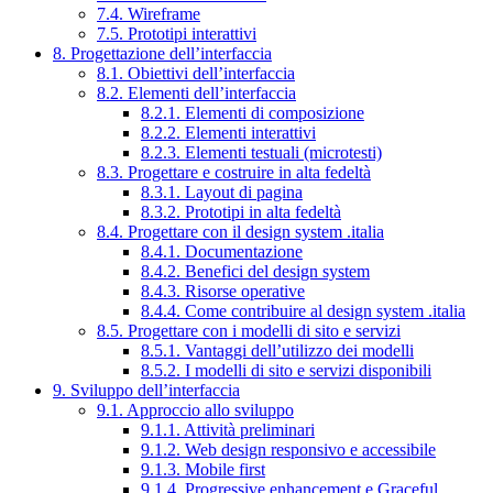
7.4. Wireframe
7.5. Prototipi interattivi
8. Progettazione dell’interfaccia
8.1. Obiettivi dell’interfaccia
8.2. Elementi dell’interfaccia
8.2.1. Elementi di composizione
8.2.2. Elementi interattivi
8.2.3. Elementi testuali (microtesti)
8.3. Progettare e costruire in alta fedeltà
8.3.1. Layout di pagina
8.3.2. Prototipi in alta fedeltà
8.4. Progettare con il design system .italia
8.4.1. Documentazione
8.4.2. Benefici del design system
8.4.3. Risorse operative
8.4.4. Come contribuire al design system .italia
8.5. Progettare con i modelli di sito e servizi
8.5.1. Vantaggi dell’utilizzo dei modelli
8.5.2. I modelli di sito e servizi disponibili
9. Sviluppo dell’interfaccia
9.1. Approccio allo sviluppo
9.1.1. Attività preliminari
9.1.2. Web design responsivo e accessibile
9.1.3. Mobile first
9.1.4. Progressive enhancement e Graceful