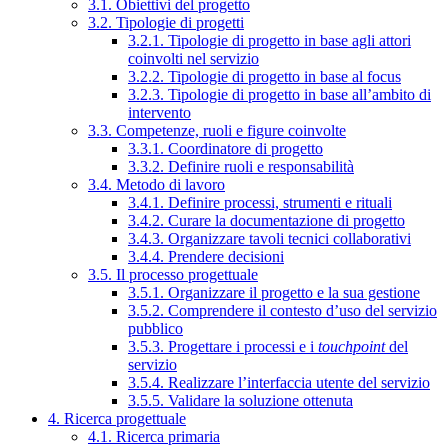
3.1. Obiettivi del progetto
3.2. Tipologie di progetti
3.2.1. Tipologie di progetto in base agli attori
coinvolti nel servizio
3.2.2. Tipologie di progetto in base al focus
3.2.3. Tipologie di progetto in base all’ambito di
intervento
3.3. Competenze, ruoli e figure coinvolte
3.3.1. Coordinatore di progetto
3.3.2. Definire ruoli e responsabilità
3.4. Metodo di lavoro
3.4.1. Definire processi, strumenti e rituali
3.4.2. Curare la documentazione di progetto
3.4.3. Organizzare tavoli tecnici collaborativi
3.4.4. Prendere decisioni
3.5. Il processo progettuale
3.5.1. Organizzare il progetto e la sua gestione
3.5.2. Comprendere il contesto d’uso del servizio
pubblico
3.5.3. Progettare i processi e i
touchpoint
del
servizio
3.5.4. Realizzare l’interfaccia utente del servizio
3.5.5. Validare la soluzione ottenuta
4. Ricerca progettuale
4.1. Ricerca primaria