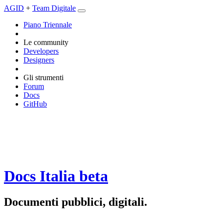
AGID
+
Team Digitale
Piano Triennale
Le community
Developers
Designers
Gli strumenti
Forum
Docs
GitHub
Docs Italia
beta
Documenti pubblici, digitali.