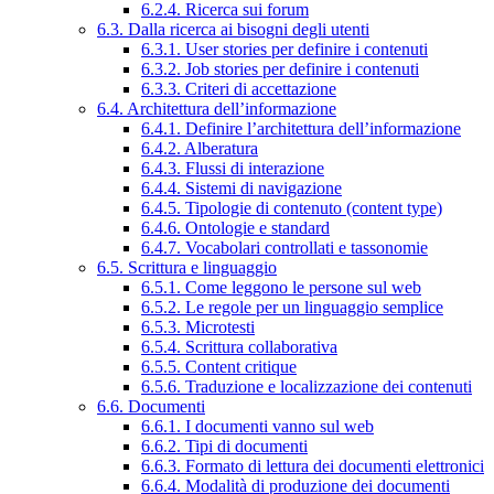
6.2.4. Ricerca sui forum
6.3. Dalla ricerca ai bisogni degli utenti
6.3.1. User stories per definire i contenuti
6.3.2. Job stories per definire i contenuti
6.3.3. Criteri di accettazione
6.4. Architettura dell’informazione
6.4.1. Definire l’architettura dell’informazione
6.4.2. Alberatura
6.4.3. Flussi di interazione
6.4.4. Sistemi di navigazione
6.4.5. Tipologie di contenuto (content type)
6.4.6. Ontologie e standard
6.4.7. Vocabolari controllati e tassonomie
6.5. Scrittura e linguaggio
6.5.1. Come leggono le persone sul web
6.5.2. Le regole per un linguaggio semplice
6.5.3. Microtesti
6.5.4. Scrittura collaborativa
6.5.5. Content critique
6.5.6. Traduzione e localizzazione dei contenuti
6.6. Documenti
6.6.1. I documenti vanno sul web
6.6.2. Tipi di documenti
6.6.3. Formato di lettura dei documenti elettronici
6.6.4. Modalità di produzione dei documenti