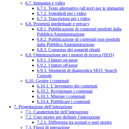
6.7. Immagini e video
6.7.1. Testo alternativo (alt text) per le immagini
6.7.2. Sottotitoli per i video
6.7.3. Trascrizioni per i video
6.8. Proprietà intellettuale e privacy
6.8.1. Pubblicazione di contenuti prodotti dalla
Pubblica Amministrazione
6.8.2. Pubblicazione di contenuti non prodotti
dalla Pubblica Amministrazione
6.8.3. Consenso dei soggetti ritratti
6.9. Ottimizzazione per i motori di ricerca (SEO)
6.9.1. I fattori
on-page
6.9.2. I fattori
off-page
6.9.3. Strumenti di diagnostica SEO: Search
Console
6.10. Gestire i contenuti
6.10.1. L’inventario dei contenuti
6.10.2. Revisionare i contenuti
6.10.3. Migrare i contenuti
6.10.4. Pubblicare i contenuti
7. Progettazione dell’interazione
7.1. Caratteristiche dell’interazione
7.2. User stories per definire l’interazione
7.2.1. Differenza tra scenari e user stories
7.3. Flussi di interazione