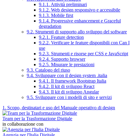
9.1.1. Attività preliminari
9.1.2. Web design responsivo e accessibile
9.1.3. Mobile first
9.1.4. Progressive enhancement e Graceful
degradation
9.2. Strumenti di supporto allo sviluppo del software
9.2.1. Feature detection
9.2.2. Verificare le feature disponibili con Can I
use
9.2.3. Strumenti e risorse per CSS e JavaScript
9.2.4. Supporto browser
9.2.5. Misurare le prestazioni
9.3. Catalogo del riuso
9.4. Sviluppare con il design system .italia
9.4.1. Il framework Bootstrap Italia
9.4.2. Il kit di sviluppo React
9.4.3. Il kit di sviluppo Angular
9.5. Sviluppare con i modelli di sito e servizi
1. Scopo, destinatari e uso del Manuale operativo di design
Team per la Trasformazione Digitale
in collaborazione con
Agenzia per l'Italia Digitale