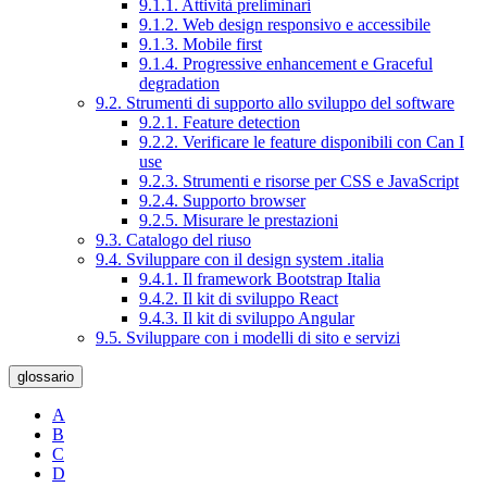
9.1.1. Attività preliminari
9.1.2. Web design responsivo e accessibile
9.1.3. Mobile first
9.1.4. Progressive enhancement e Graceful
degradation
9.2. Strumenti di supporto allo sviluppo del software
9.2.1. Feature detection
9.2.2. Verificare le feature disponibili con Can I
use
9.2.3. Strumenti e risorse per CSS e JavaScript
9.2.4. Supporto browser
9.2.5. Misurare le prestazioni
9.3. Catalogo del riuso
9.4. Sviluppare con il design system .italia
9.4.1. Il framework Bootstrap Italia
9.4.2. Il kit di sviluppo React
9.4.3. Il kit di sviluppo Angular
9.5. Sviluppare con i modelli di sito e servizi
glossario
A
B
C
D