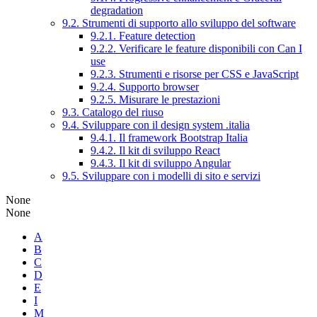
degradation
9.2. Strumenti di supporto allo sviluppo del software
9.2.1. Feature detection
9.2.2. Verificare le feature disponibili con Can I
use
9.2.3. Strumenti e risorse per CSS e JavaScript
9.2.4. Supporto browser
9.2.5. Misurare le prestazioni
9.3. Catalogo del riuso
9.4. Sviluppare con il design system .italia
9.4.1. Il framework Bootstrap Italia
9.4.2. Il kit di sviluppo React
9.4.3. Il kit di sviluppo Angular
9.5. Sviluppare con i modelli di sito e servizi
None
None
A
B
C
D
E
I
M