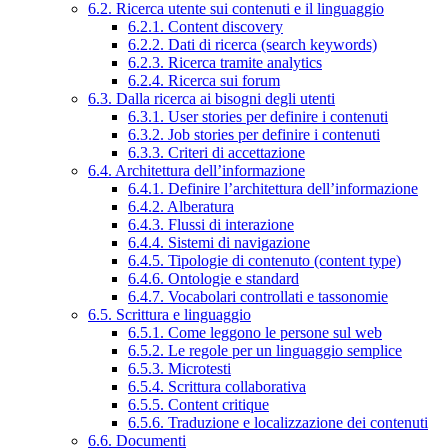
6.2. Ricerca utente sui contenuti e il linguaggio
6.2.1. Content discovery
6.2.2. Dati di ricerca (search keywords)
6.2.3. Ricerca tramite analytics
6.2.4. Ricerca sui forum
6.3. Dalla ricerca ai bisogni degli utenti
6.3.1. User stories per definire i contenuti
6.3.2. Job stories per definire i contenuti
6.3.3. Criteri di accettazione
6.4. Architettura dell’informazione
6.4.1. Definire l’architettura dell’informazione
6.4.2. Alberatura
6.4.3. Flussi di interazione
6.4.4. Sistemi di navigazione
6.4.5. Tipologie di contenuto (content type)
6.4.6. Ontologie e standard
6.4.7. Vocabolari controllati e tassonomie
6.5. Scrittura e linguaggio
6.5.1. Come leggono le persone sul web
6.5.2. Le regole per un linguaggio semplice
6.5.3. Microtesti
6.5.4. Scrittura collaborativa
6.5.5. Content critique
6.5.6. Traduzione e localizzazione dei contenuti
6.6. Documenti