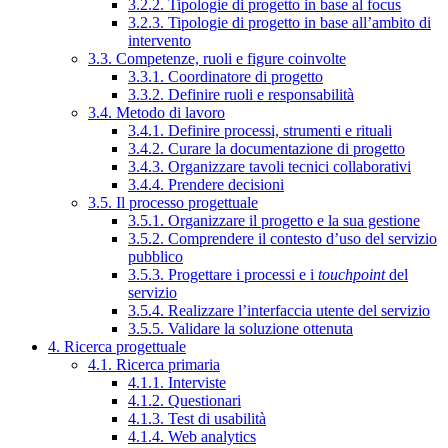
3.2.2. Tipologie di progetto in base al focus
3.2.3. Tipologie di progetto in base all’ambito di
intervento
3.3. Competenze, ruoli e figure coinvolte
3.3.1. Coordinatore di progetto
3.3.2. Definire ruoli e responsabilità
3.4. Metodo di lavoro
3.4.1. Definire processi, strumenti e rituali
3.4.2. Curare la documentazione di progetto
3.4.3. Organizzare tavoli tecnici collaborativi
3.4.4. Prendere decisioni
3.5. Il processo progettuale
3.5.1. Organizzare il progetto e la sua gestione
3.5.2. Comprendere il contesto d’uso del servizio
pubblico
3.5.3. Progettare i processi e i
touchpoint
del
servizio
3.5.4. Realizzare l’interfaccia utente del servizio
3.5.5. Validare la soluzione ottenuta
4. Ricerca progettuale
4.1. Ricerca primaria
4.1.1. Interviste
4.1.2. Questionari
4.1.3. Test di usabilità
4.1.4. Web analytics