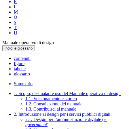
E
I
M
O
S
T
U
Manuale operativo di design
indici e glossario
contenuti
figure
tabelle
glossario
Sommario
1. Scopo, destinatari e uso del Manuale operativo di design
1.1. Versionamento e storico
1.2. Consultazione del manuale
1.3. Contribuisci al manuale
2. Introduzione al design per i servizi pubblici digitali
2.1. Design per l’amministrazione digitale (
e-
government
)