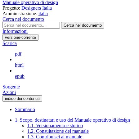
Manuale operativo di design
Progetto:
Designers Italia
Amministrazione:
italia
Cerca nel documento
Cerca nel documento
Informazioni
versione-corrente
Scarica
pdf
html
epub
Sorgente
Azioni
indice dei contenuti
Sommario
1. Scopo, destinatari e uso del Manuale operativo di design
1.1. Versionamento e storico
1.2. Consultazione del manuale
1.3. Contribuisci al manuale