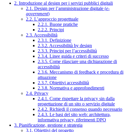
2. Introduzione al design per i servizi pubblici digitali
2.1. Design per l’amministrazione digitale (
e-
government
)
2.2. L’approccio progettuale
2.2.1. Buone pratiche
2.2.2. Principi
2.3. Accessibilità
2.3.1. Definizione
2.3.2. Accessibilità by design
2.3.3. Principi per l’accessibilità
2.3.4. Linee guida e criteri di successo
2.3.5. Come rilasciare una dichiarazione di
accessibilità
2.3.6. Meccanismo di feedback e procedura di
attuazione
2.3.7. Obiettivi accessibilità
2.3.8. Normativa e approfondimenti
2.4. Privacy
2.4.1. Come rispettare la privacy sin dalla
progettazione di un sito o servizio digitale
2.4.2. Richiedi il consenso quando necessario
2.4.3. Le basi del sito web: architettura,
informativa privacy, riferimenti DPO
3. Pianificazione, gestione e strategia
3.1. Obiettivi del progetto