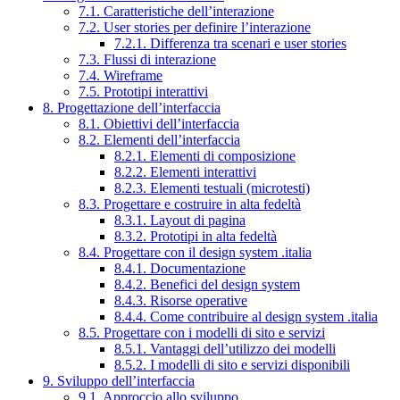
7.1. Caratteristiche dell’interazione
7.2. User stories per definire l’interazione
7.2.1. Differenza tra scenari e user stories
7.3. Flussi di interazione
7.4. Wireframe
7.5. Prototipi interattivi
8. Progettazione dell’interfaccia
8.1. Obiettivi dell’interfaccia
8.2. Elementi dell’interfaccia
8.2.1. Elementi di composizione
8.2.2. Elementi interattivi
8.2.3. Elementi testuali (microtesti)
8.3. Progettare e costruire in alta fedeltà
8.3.1. Layout di pagina
8.3.2. Prototipi in alta fedeltà
8.4. Progettare con il design system .italia
8.4.1. Documentazione
8.4.2. Benefici del design system
8.4.3. Risorse operative
8.4.4. Come contribuire al design system .italia
8.5. Progettare con i modelli di sito e servizi
8.5.1. Vantaggi dell’utilizzo dei modelli
8.5.2. I modelli di sito e servizi disponibili
9. Sviluppo dell’interfaccia
9.1. Approccio allo sviluppo