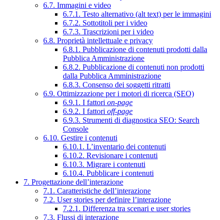
6.7. Immagini e video
6.7.1. Testo alternativo (alt text) per le immagini
6.7.2. Sottotitoli per i video
6.7.3. Trascrizioni per i video
6.8. Proprietà intellettuale e privacy
6.8.1. Pubblicazione di contenuti prodotti dalla
Pubblica Amministrazione
6.8.2. Pubblicazione di contenuti non prodotti
dalla Pubblica Amministrazione
6.8.3. Consenso dei soggetti ritratti
6.9. Ottimizzazione per i motori di ricerca (SEO)
6.9.1. I fattori
on-page
6.9.2. I fattori
off-page
6.9.3. Strumenti di diagnostica SEO: Search
Console
6.10. Gestire i contenuti
6.10.1. L’inventario dei contenuti
6.10.2. Revisionare i contenuti
6.10.3. Migrare i contenuti
6.10.4. Pubblicare i contenuti
7. Progettazione dell’interazione
7.1. Caratteristiche dell’interazione
7.2. User stories per definire l’interazione
7.2.1. Differenza tra scenari e user stories
7.3. Flussi di interazione