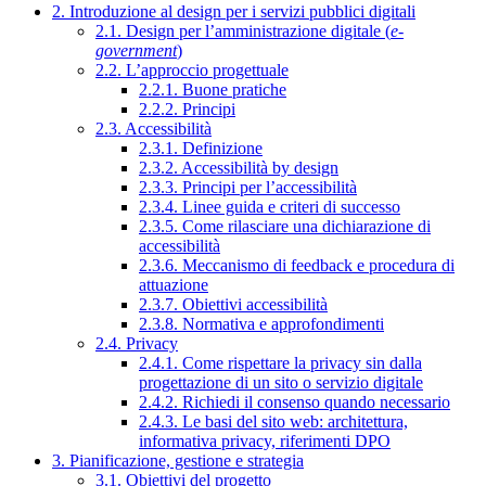
2. Introduzione al design per i servizi pubblici digitali
2.1. Design per l’amministrazione digitale (
e-
government
)
2.2. L’approccio progettuale
2.2.1. Buone pratiche
2.2.2. Principi
2.3. Accessibilità
2.3.1. Definizione
2.3.2. Accessibilità by design
2.3.3. Principi per l’accessibilità
2.3.4. Linee guida e criteri di successo
2.3.5. Come rilasciare una dichiarazione di
accessibilità
2.3.6. Meccanismo di feedback e procedura di
attuazione
2.3.7. Obiettivi accessibilità
2.3.8. Normativa e approfondimenti
2.4. Privacy
2.4.1. Come rispettare la privacy sin dalla
progettazione di un sito o servizio digitale
2.4.2. Richiedi il consenso quando necessario
2.4.3. Le basi del sito web: architettura,
informativa privacy, riferimenti DPO
3. Pianificazione, gestione e strategia
3.1. Obiettivi del progetto