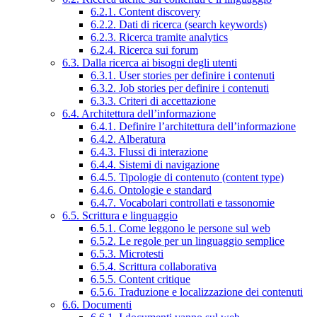
6.2.1. Content discovery
6.2.2. Dati di ricerca (search keywords)
6.2.3. Ricerca tramite analytics
6.2.4. Ricerca sui forum
6.3. Dalla ricerca ai bisogni degli utenti
6.3.1. User stories per definire i contenuti
6.3.2. Job stories per definire i contenuti
6.3.3. Criteri di accettazione
6.4. Architettura dell’informazione
6.4.1. Definire l’architettura dell’informazione
6.4.2. Alberatura
6.4.3. Flussi di interazione
6.4.4. Sistemi di navigazione
6.4.5. Tipologie di contenuto (content type)
6.4.6. Ontologie e standard
6.4.7. Vocabolari controllati e tassonomie
6.5. Scrittura e linguaggio
6.5.1. Come leggono le persone sul web
6.5.2. Le regole per un linguaggio semplice
6.5.3. Microtesti
6.5.4. Scrittura collaborativa
6.5.5. Content critique
6.5.6. Traduzione e localizzazione dei contenuti
6.6. Documenti