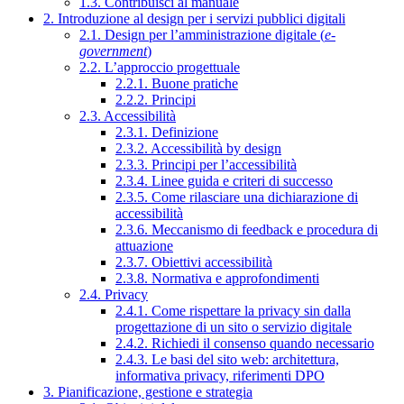
1.3. Contribuisci al manuale
2. Introduzione al design per i servizi pubblici digitali
2.1. Design per l’amministrazione digitale (
e-
government
)
2.2. L’approccio progettuale
2.2.1. Buone pratiche
2.2.2. Principi
2.3. Accessibilità
2.3.1. Definizione
2.3.2. Accessibilità by design
2.3.3. Principi per l’accessibilità
2.3.4. Linee guida e criteri di successo
2.3.5. Come rilasciare una dichiarazione di
accessibilità
2.3.6. Meccanismo di feedback e procedura di
attuazione
2.3.7. Obiettivi accessibilità
2.3.8. Normativa e approfondimenti
2.4. Privacy
2.4.1. Come rispettare la privacy sin dalla
progettazione di un sito o servizio digitale
2.4.2. Richiedi il consenso quando necessario
2.4.3. Le basi del sito web: architettura,
informativa privacy, riferimenti DPO
3. Pianificazione, gestione e strategia