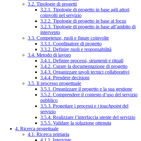
3.2. Tipologie di progetti
3.2.1. Tipologie di progetto in base agli attori
coinvolti nel servizio
3.2.2. Tipologie di progetto in base al focus
3.2.3. Tipologie di progetto in base all’ambito di
intervento
3.3. Competenze, ruoli e figure coinvolte
3.3.1. Coordinatore di progetto
3.3.2. Definire ruoli e responsabilità
3.4. Metodo di lavoro
3.4.1. Definire processi, strumenti e rituali
3.4.2. Curare la documentazione di progetto
3.4.3. Organizzare tavoli tecnici collaborativi
3.4.4. Prendere decisioni
3.5. Il processo progettuale
3.5.1. Organizzare il progetto e la sua gestione
3.5.2. Comprendere il contesto d’uso del servizio
pubblico
3.5.3. Progettare i processi e i
touchpoint
del
servizio
3.5.4. Realizzare l’interfaccia utente del servizio
3.5.5. Validare la soluzione ottenuta
4. Ricerca progettuale
4.1. Ricerca primaria
4.1.1. Interviste