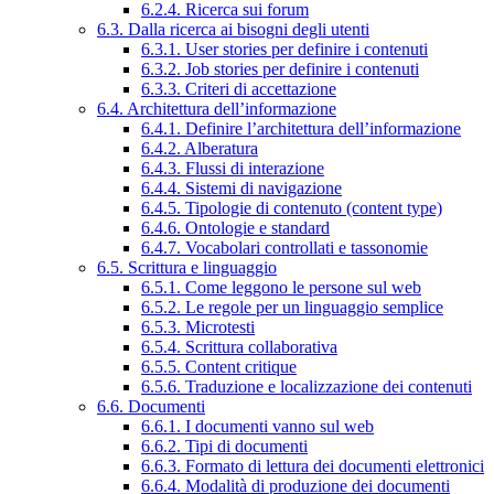
6.2.4. Ricerca sui forum
6.3. Dalla ricerca ai bisogni degli utenti
6.3.1. User stories per definire i contenuti
6.3.2. Job stories per definire i contenuti
6.3.3. Criteri di accettazione
6.4. Architettura dell’informazione
6.4.1. Definire l’architettura dell’informazione
6.4.2. Alberatura
6.4.3. Flussi di interazione
6.4.4. Sistemi di navigazione
6.4.5. Tipologie di contenuto (content type)
6.4.6. Ontologie e standard
6.4.7. Vocabolari controllati e tassonomie
6.5. Scrittura e linguaggio
6.5.1. Come leggono le persone sul web
6.5.2. Le regole per un linguaggio semplice
6.5.3. Microtesti
6.5.4. Scrittura collaborativa
6.5.5. Content critique
6.5.6. Traduzione e localizzazione dei contenuti
6.6. Documenti
6.6.1. I documenti vanno sul web
6.6.2. Tipi di documenti
6.6.3. Formato di lettura dei documenti elettronici
6.6.4. Modalità di produzione dei documenti