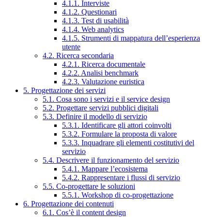
4.1.1. Interviste
4.1.2. Questionari
4.1.3. Test di usabilità
4.1.4. Web analytics
4.1.5. Strumenti di mappatura dell’esperienza
utente
4.2. Ricerca secondaria
4.2.1. Ricerca documentale
4.2.2. Analisi benchmark
4.2.3. Valutazione euristica
5. Progettazione dei servizi
5.1. Cosa sono i servizi e il service design
5.2. Progettare servizi pubblici digitali
5.3. Definire il modello di servizio
5.3.1. Identificare gli attori coinvolti
5.3.2. Formulare la proposta di valore
5.3.3. Inquadrare gli elementi costitutivi del
servizio
5.4. Descrivere il funzionamento del servizio
5.4.1. Mappare l’ecosistema
5.4.2. Rappresentare i flussi di servizio
5.5. Co-progettare le soluzioni
5.5.1. Workshop di co-progettazione
6. Progettazione dei contenuti
6.1. Cos’è il content design