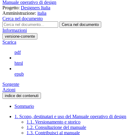
Manuale operativo di design
Progetto:
Designers Italia
Amministrazione:
italia
Cerca nel documento
Cerca nel documento
Informazioni
versione-corrente
Scarica
pdf
html
epub
Sorgente
Azioni
indice dei contenuti
Sommario
1. Scopo, destinatari e uso del Manuale operativo di design
1.1. Versionamento e storico
1.2. Consultazione del manuale
1.3. Contribuisci al manuale