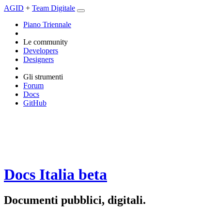
AGID
+
Team Digitale
Piano Triennale
Le community
Developers
Designers
Gli strumenti
Forum
Docs
GitHub
Docs Italia
beta
Documenti pubblici, digitali.