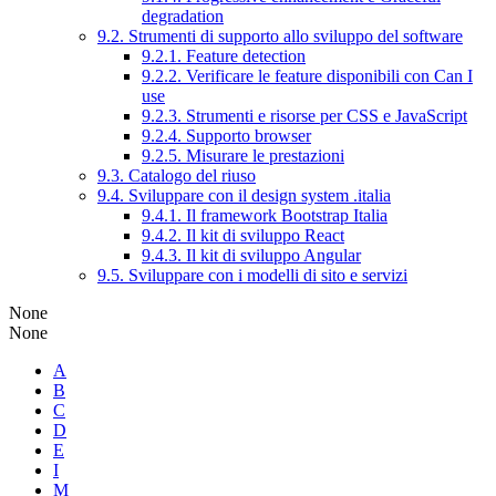
degradation
9.2. Strumenti di supporto allo sviluppo del software
9.2.1. Feature detection
9.2.2. Verificare le feature disponibili con Can I
use
9.2.3. Strumenti e risorse per CSS e JavaScript
9.2.4. Supporto browser
9.2.5. Misurare le prestazioni
9.3. Catalogo del riuso
9.4. Sviluppare con il design system .italia
9.4.1. Il framework Bootstrap Italia
9.4.2. Il kit di sviluppo React
9.4.3. Il kit di sviluppo Angular
9.5. Sviluppare con i modelli di sito e servizi
None
None
A
B
C
D
E
I
M