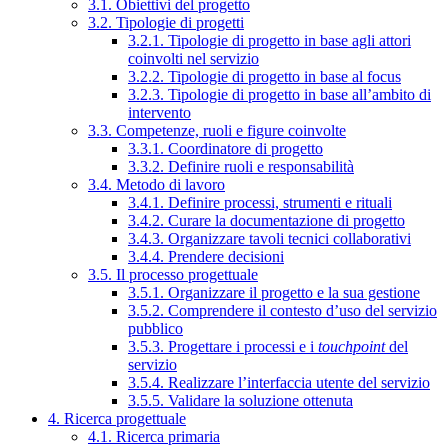
3.1. Obiettivi del progetto
3.2. Tipologie di progetti
3.2.1. Tipologie di progetto in base agli attori
coinvolti nel servizio
3.2.2. Tipologie di progetto in base al focus
3.2.3. Tipologie di progetto in base all’ambito di
intervento
3.3. Competenze, ruoli e figure coinvolte
3.3.1. Coordinatore di progetto
3.3.2. Definire ruoli e responsabilità
3.4. Metodo di lavoro
3.4.1. Definire processi, strumenti e rituali
3.4.2. Curare la documentazione di progetto
3.4.3. Organizzare tavoli tecnici collaborativi
3.4.4. Prendere decisioni
3.5. Il processo progettuale
3.5.1. Organizzare il progetto e la sua gestione
3.5.2. Comprendere il contesto d’uso del servizio
pubblico
3.5.3. Progettare i processi e i
touchpoint
del
servizio
3.5.4. Realizzare l’interfaccia utente del servizio
3.5.5. Validare la soluzione ottenuta
4. Ricerca progettuale
4.1. Ricerca primaria