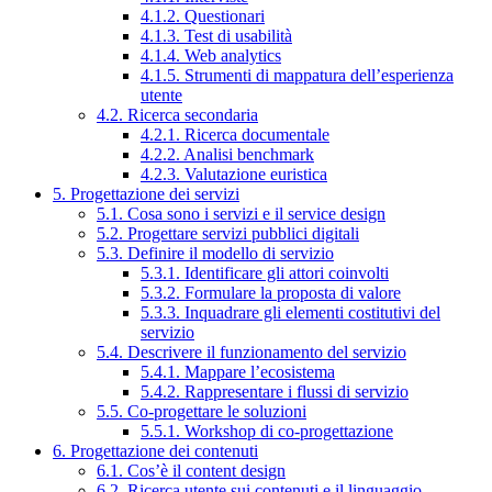
4.1.2. Questionari
4.1.3. Test di usabilità
4.1.4. Web analytics
4.1.5. Strumenti di mappatura dell’esperienza
utente
4.2. Ricerca secondaria
4.2.1. Ricerca documentale
4.2.2. Analisi benchmark
4.2.3. Valutazione euristica
5. Progettazione dei servizi
5.1. Cosa sono i servizi e il service design
5.2. Progettare servizi pubblici digitali
5.3. Definire il modello di servizio
5.3.1. Identificare gli attori coinvolti
5.3.2. Formulare la proposta di valore
5.3.3. Inquadrare gli elementi costitutivi del
servizio
5.4. Descrivere il funzionamento del servizio
5.4.1. Mappare l’ecosistema
5.4.2. Rappresentare i flussi di servizio
5.5. Co-progettare le soluzioni
5.5.1. Workshop di co-progettazione
6. Progettazione dei contenuti
6.1. Cos’è il content design
6.2. Ricerca utente sui contenuti e il linguaggio