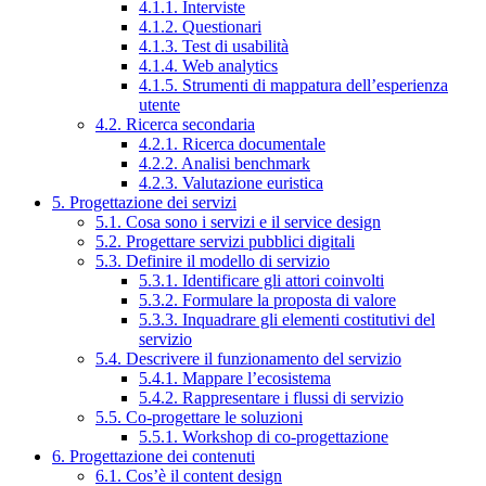
4.1.1. Interviste
4.1.2. Questionari
4.1.3. Test di usabilità
4.1.4. Web analytics
4.1.5. Strumenti di mappatura dell’esperienza
utente
4.2. Ricerca secondaria
4.2.1. Ricerca documentale
4.2.2. Analisi benchmark
4.2.3. Valutazione euristica
5. Progettazione dei servizi
5.1. Cosa sono i servizi e il service design
5.2. Progettare servizi pubblici digitali
5.3. Definire il modello di servizio
5.3.1. Identificare gli attori coinvolti
5.3.2. Formulare la proposta di valore
5.3.3. Inquadrare gli elementi costitutivi del
servizio
5.4. Descrivere il funzionamento del servizio
5.4.1. Mappare l’ecosistema
5.4.2. Rappresentare i flussi di servizio
5.5. Co-progettare le soluzioni
5.5.1. Workshop di co-progettazione
6. Progettazione dei contenuti
6.1. Cos’è il content design