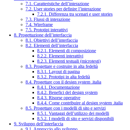
7.1. Caratteristiche dell’interazione
7.2. User stories per definire l’interazione
7.2.1. Differenza tra scenari e user stories
7.3. Flussi di interazione
7.4. Wireframe
7.5. Prototipi interattivi
8. Progettazione dell’interfaccia
8.1. Obiettivi dell’interfaccia
8.2. Elementi dell’interfaccia
8.2.1. Elementi di composizione
8.2.2. Elementi interattivi
8.2.3. Elementi testuali (microtesti)
8.3. Progettare e costruire in alta fedeltà
8.3.1. Layout di pagina
8.3.2. Prototipi in alta fedeltà
8.4. Progettare con il design system .italia
8.4.1. Documentazione
8.4.2. Benefici del design system
8.4.3. Risorse operative
8.4.4. Come contribuire al design system .italia
8.5. Progettare con i modelli di sito e servizi
8.5.1. Vantaggi dell’utilizzo dei modelli
8.5.2. I modelli di sito e servizi disponibili
9. Sviluppo dell’interfaccia
9.1. Approccio allo sviluppo