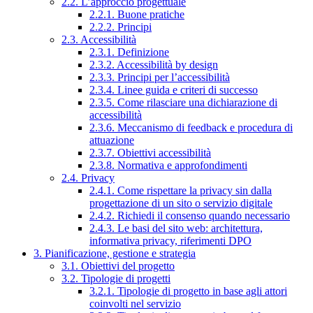
2.2. L’approccio progettuale
2.2.1. Buone pratiche
2.2.2. Principi
2.3. Accessibilità
2.3.1. Definizione
2.3.2. Accessibilità by design
2.3.3. Principi per l’accessibilità
2.3.4. Linee guida e criteri di successo
2.3.5. Come rilasciare una dichiarazione di
accessibilità
2.3.6. Meccanismo di feedback e procedura di
attuazione
2.3.7. Obiettivi accessibilità
2.3.8. Normativa e approfondimenti
2.4. Privacy
2.4.1. Come rispettare la privacy sin dalla
progettazione di un sito o servizio digitale
2.4.2. Richiedi il consenso quando necessario
2.4.3. Le basi del sito web: architettura,
informativa privacy, riferimenti DPO
3. Pianificazione, gestione e strategia
3.1. Obiettivi del progetto
3.2. Tipologie di progetti
3.2.1. Tipologie di progetto in base agli attori
coinvolti nel servizio