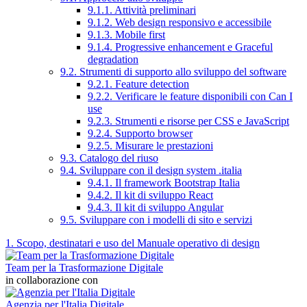
9.1.1. Attività preliminari
9.1.2. Web design responsivo e accessibile
9.1.3. Mobile first
9.1.4. Progressive enhancement e Graceful
degradation
9.2. Strumenti di supporto allo sviluppo del software
9.2.1. Feature detection
9.2.2. Verificare le feature disponibili con Can I
use
9.2.3. Strumenti e risorse per CSS e JavaScript
9.2.4. Supporto browser
9.2.5. Misurare le prestazioni
9.3. Catalogo del riuso
9.4. Sviluppare con il design system .italia
9.4.1. Il framework Bootstrap Italia
9.4.2. Il kit di sviluppo React
9.4.3. Il kit di sviluppo Angular
9.5. Sviluppare con i modelli di sito e servizi
1. Scopo, destinatari e uso del Manuale operativo di design
Team per la Trasformazione Digitale
in collaborazione con
Agenzia per l'Italia Digitale