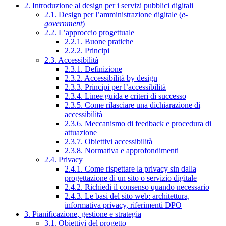
2. Introduzione al design per i servizi pubblici digitali
2.1. Design per l’amministrazione digitale (
e-
government
)
2.2. L’approccio progettuale
2.2.1. Buone pratiche
2.2.2. Principi
2.3. Accessibilità
2.3.1. Definizione
2.3.2. Accessibilità by design
2.3.3. Principi per l’accessibilità
2.3.4. Linee guida e criteri di successo
2.3.5. Come rilasciare una dichiarazione di
accessibilità
2.3.6. Meccanismo di feedback e procedura di
attuazione
2.3.7. Obiettivi accessibilità
2.3.8. Normativa e approfondimenti
2.4. Privacy
2.4.1. Come rispettare la privacy sin dalla
progettazione di un sito o servizio digitale
2.4.2. Richiedi il consenso quando necessario
2.4.3. Le basi del sito web: architettura,
informativa privacy, riferimenti DPO
3. Pianificazione, gestione e strategia
3.1. Obiettivi del progetto