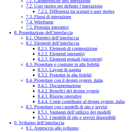
7.1. Caratteristiche dell’interazione
7.2. User stories per definire l’interazione
7.2.1. Differenza tra scenari e user stories
7.3. Flussi di interazione
7.4. Wireframe
7.5. Prototipi interattivi
8. Progettazione dell’interfaccia
8.1. Obiettivi dell’interfaccia
8.2. Elementi dell’interfaccia
8.2.1. Elementi di composizione
8.2.2. Elementi interattivi
8.2.3. Elementi testuali (microtesti)
8.3. Progettare e costruire in alta fedeltà
8.3.1. Layout di pagina
8.3.2. Prototipi in alta fedeltà
8.4. Progettare con il design system .italia
8.4.1. Documentazione
8.4.2. Benefici del design system
8.4.3. Risorse operative
8.4.4. Come contribuire al design system .italia
8.5. Progettare con i modelli di sito e servizi
8.5.1. Vantaggi dell’utilizzo dei modelli
8.5.2. I modelli di sito e servizi disponibili
9. Sviluppo dell’interfaccia
9.1. Approccio allo sviluppo