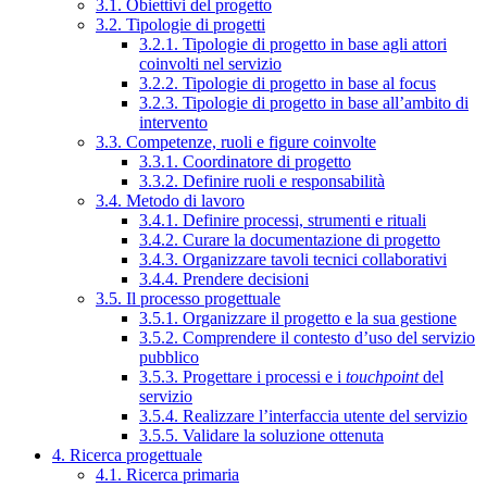
3.1. Obiettivi del progetto
3.2. Tipologie di progetti
3.2.1. Tipologie di progetto in base agli attori
coinvolti nel servizio
3.2.2. Tipologie di progetto in base al focus
3.2.3. Tipologie di progetto in base all’ambito di
intervento
3.3. Competenze, ruoli e figure coinvolte
3.3.1. Coordinatore di progetto
3.3.2. Definire ruoli e responsabilità
3.4. Metodo di lavoro
3.4.1. Definire processi, strumenti e rituali
3.4.2. Curare la documentazione di progetto
3.4.3. Organizzare tavoli tecnici collaborativi
3.4.4. Prendere decisioni
3.5. Il processo progettuale
3.5.1. Organizzare il progetto e la sua gestione
3.5.2. Comprendere il contesto d’uso del servizio
pubblico
3.5.3. Progettare i processi e i
touchpoint
del
servizio
3.5.4. Realizzare l’interfaccia utente del servizio
3.5.5. Validare la soluzione ottenuta
4. Ricerca progettuale
4.1. Ricerca primaria