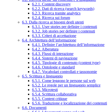
6.2.1. Content discovery
6.2.2. Dati di ricerca (search keywords)
6.2.3. Ricerca tramite analytics
6.2.4. Ricerca sui forum
6.3. Dalla ricerca ai bisogni degli utenti
6.3.1. User stories per definire i contenuti
6.3.2. Job stories per definire i contenuti
6.3.3. Criteri di accettazione
6.4. Architettura dell’informazione
6.4.1. Definire l’architettura dell’informazione
6.4.2. Alberatura
6.4.3. Flussi di interazione
6.4.4. Sistemi di navigazione
6.4.5. Tipologie di contenuto (content type)
6.4.6. Ontologie e standard
6.4.7. Vocabolari controllati e tassonomie
6.5. Scrittura e linguaggio
6.5.1. Come leggono le persone sul web
6.5.2. Le regole per un linguaggio semplice
6.5.3. Microtesti
6.5.4. Scrittura collaborativa
6.5.5. Content critique
6.5.6. Traduzione e localizzazione dei contenuti
6.6. Documenti