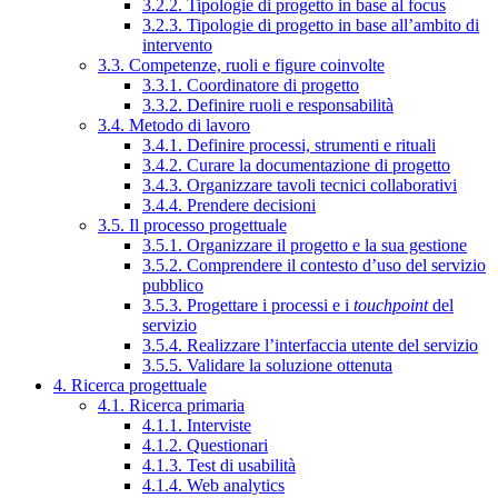
3.2.2. Tipologie di progetto in base al focus
3.2.3. Tipologie di progetto in base all’ambito di
intervento
3.3. Competenze, ruoli e figure coinvolte
3.3.1. Coordinatore di progetto
3.3.2. Definire ruoli e responsabilità
3.4. Metodo di lavoro
3.4.1. Definire processi, strumenti e rituali
3.4.2. Curare la documentazione di progetto
3.4.3. Organizzare tavoli tecnici collaborativi
3.4.4. Prendere decisioni
3.5. Il processo progettuale
3.5.1. Organizzare il progetto e la sua gestione
3.5.2. Comprendere il contesto d’uso del servizio
pubblico
3.5.3. Progettare i processi e i
touchpoint
del
servizio
3.5.4. Realizzare l’interfaccia utente del servizio
3.5.5. Validare la soluzione ottenuta
4. Ricerca progettuale
4.1. Ricerca primaria
4.1.1. Interviste
4.1.2. Questionari
4.1.3. Test di usabilità
4.1.4. Web analytics