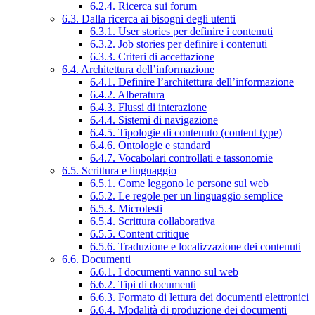
6.2.4. Ricerca sui forum
6.3. Dalla ricerca ai bisogni degli utenti
6.3.1. User stories per definire i contenuti
6.3.2. Job stories per definire i contenuti
6.3.3. Criteri di accettazione
6.4. Architettura dell’informazione
6.4.1. Definire l’architettura dell’informazione
6.4.2. Alberatura
6.4.3. Flussi di interazione
6.4.4. Sistemi di navigazione
6.4.5. Tipologie di contenuto (content type)
6.4.6. Ontologie e standard
6.4.7. Vocabolari controllati e tassonomie
6.5. Scrittura e linguaggio
6.5.1. Come leggono le persone sul web
6.5.2. Le regole per un linguaggio semplice
6.5.3. Microtesti
6.5.4. Scrittura collaborativa
6.5.5. Content critique
6.5.6. Traduzione e localizzazione dei contenuti
6.6. Documenti
6.6.1. I documenti vanno sul web
6.6.2. Tipi di documenti
6.6.3. Formato di lettura dei documenti elettronici
6.6.4. Modalità di produzione dei documenti