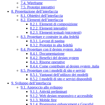
7.4. Wireframe
7.5. Prototipi interattivi
8. Progettazione dell’interfaccia
8.1. Obiettivi dell’interfaccia
8.2. Elementi dell’interfaccia
8.2.1. Elementi di composizione
8.2.2. Elementi interattivi
8.2.3. Elementi testuali (microtesti)
8.3. Progettare e costruire in alta fedeltà
8.3.1. Layout di pagina
8.3.2. Prototipi in alta fedeltà
8.4. Progettare con il design system .italia
8.4.1. Documentazione
8.4.2. Benefici del design system
8.4.3. Risorse operative
8.4.4. Come contribuire al design system .italia
8.5. Progettare con i modelli di sito e servizi
8.5.1. Vantaggi dell’utilizzo dei modelli
8.5.2. I modelli di sito e servizi disponibili
9. Sviluppo dell’interfaccia
9.1. Approccio allo sviluppo
9.1.1. Attività preliminari
9.1.2. Web design responsivo e accessibile
9.1.3. Mobile first
9.1.4. Progressive enhancement e Graceful