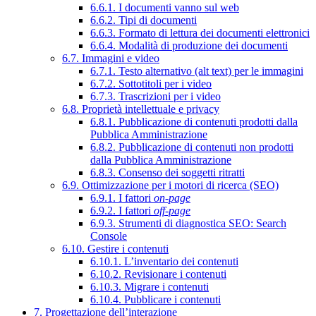
6.6.1. I documenti vanno sul web
6.6.2. Tipi di documenti
6.6.3. Formato di lettura dei documenti elettronici
6.6.4. Modalità di produzione dei documenti
6.7. Immagini e video
6.7.1. Testo alternativo (alt text) per le immagini
6.7.2. Sottotitoli per i video
6.7.3. Trascrizioni per i video
6.8. Proprietà intellettuale e privacy
6.8.1. Pubblicazione di contenuti prodotti dalla
Pubblica Amministrazione
6.8.2. Pubblicazione di contenuti non prodotti
dalla Pubblica Amministrazione
6.8.3. Consenso dei soggetti ritratti
6.9. Ottimizzazione per i motori di ricerca (SEO)
6.9.1. I fattori
on-page
6.9.2. I fattori
off-page
6.9.3. Strumenti di diagnostica SEO: Search
Console
6.10. Gestire i contenuti
6.10.1. L’inventario dei contenuti
6.10.2. Revisionare i contenuti
6.10.3. Migrare i contenuti
6.10.4. Pubblicare i contenuti
7. Progettazione dell’interazione