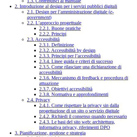
1.3. Contribuisci al manuale
2. Introduzione al design per i servizi pubblici digitali
2.1. Design per l’amministrazione digitale (
e-
government
)
2.2. L’approccio progettuale
2.2.1. Buone pratiche
2.2.2. Principi
2.3. Accessibilità
2.3.1. Definizione
2.3.2. Accessibilità by design
2.3.3. Principi per l’accessibilità
2.3.4. Linee guida e criteri di successo
2.3.5. Come rilasciare una dichiarazione di
accessibilità
2.3.6. Meccanismo di feedback e procedura di
attuazione
2.3.7. Obiettivi accessibilità
2.3.8. Normativa e approfondimenti
2.4. Privacy
2.4.1. Come rispettare la privacy sin dalla
progettazione di un sito o servizio digitale
2.4.2. Richiedi il consenso quando necessario
2.4.3. Le basi del sito web: architettura,
informativa privacy, riferimenti DPO
3. Pianificazione, gestione e strategia