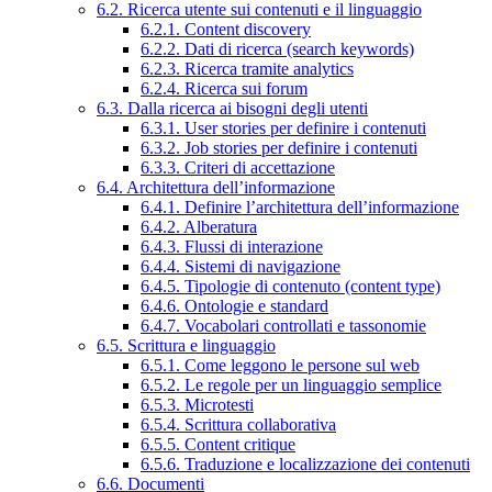
6.2. Ricerca utente sui contenuti e il linguaggio
6.2.1. Content discovery
6.2.2. Dati di ricerca (search keywords)
6.2.3. Ricerca tramite analytics
6.2.4. Ricerca sui forum
6.3. Dalla ricerca ai bisogni degli utenti
6.3.1. User stories per definire i contenuti
6.3.2. Job stories per definire i contenuti
6.3.3. Criteri di accettazione
6.4. Architettura dell’informazione
6.4.1. Definire l’architettura dell’informazione
6.4.2. Alberatura
6.4.3. Flussi di interazione
6.4.4. Sistemi di navigazione
6.4.5. Tipologie di contenuto (content type)
6.4.6. Ontologie e standard
6.4.7. Vocabolari controllati e tassonomie
6.5. Scrittura e linguaggio
6.5.1. Come leggono le persone sul web
6.5.2. Le regole per un linguaggio semplice
6.5.3. Microtesti
6.5.4. Scrittura collaborativa
6.5.5. Content critique
6.5.6. Traduzione e localizzazione dei contenuti
6.6. Documenti