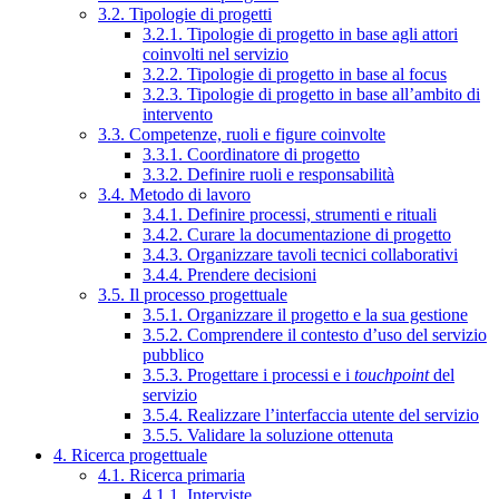
3.2. Tipologie di progetti
3.2.1. Tipologie di progetto in base agli attori
coinvolti nel servizio
3.2.2. Tipologie di progetto in base al focus
3.2.3. Tipologie di progetto in base all’ambito di
intervento
3.3. Competenze, ruoli e figure coinvolte
3.3.1. Coordinatore di progetto
3.3.2. Definire ruoli e responsabilità
3.4. Metodo di lavoro
3.4.1. Definire processi, strumenti e rituali
3.4.2. Curare la documentazione di progetto
3.4.3. Organizzare tavoli tecnici collaborativi
3.4.4. Prendere decisioni
3.5. Il processo progettuale
3.5.1. Organizzare il progetto e la sua gestione
3.5.2. Comprendere il contesto d’uso del servizio
pubblico
3.5.3. Progettare i processi e i
touchpoint
del
servizio
3.5.4. Realizzare l’interfaccia utente del servizio
3.5.5. Validare la soluzione ottenuta
4. Ricerca progettuale
4.1. Ricerca primaria
4.1.1. Interviste