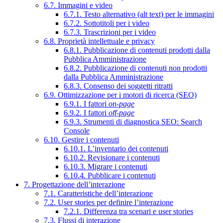
6.7. Immagini e video
6.7.1. Testo alternativo (alt text) per le immagini
6.7.2. Sottotitoli per i video
6.7.3. Trascrizioni per i video
6.8. Proprietà intellettuale e privacy
6.8.1. Pubblicazione di contenuti prodotti dalla
Pubblica Amministrazione
6.8.2. Pubblicazione di contenuti non prodotti
dalla Pubblica Amministrazione
6.8.3. Consenso dei soggetti ritratti
6.9. Ottimizzazione per i motori di ricerca (SEO)
6.9.1. I fattori
on-page
6.9.2. I fattori
off-page
6.9.3. Strumenti di diagnostica SEO: Search
Console
6.10. Gestire i contenuti
6.10.1. L’inventario dei contenuti
6.10.2. Revisionare i contenuti
6.10.3. Migrare i contenuti
6.10.4. Pubblicare i contenuti
7. Progettazione dell’interazione
7.1. Caratteristiche dell’interazione
7.2. User stories per definire l’interazione
7.2.1. Differenza tra scenari e user stories
7.3. Flussi di interazione