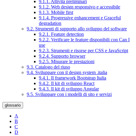
9.1.1. Attività preliminari
9.1.2. Web design responsivo e accessibile
9.1.3. Mobile first
9.1.4. Progressive enhancement e Graceful
degradation
9.2. Strumenti di supporto allo sviluppo del software
9.2.1. Feature detection
9.2.2. Verificare le feature disponibili con Can I
use
9.2.3. Strumenti e risorse per CSS e JavaScript
9.2.4. Supporto browser
9.2.5. Misurare le prestazioni
9.3. Catalogo del riuso
9.4. Sviluppare con il design system .italia
9.4.1. Il framework Bootstrap Italia
9.4.2. Il kit di sviluppo React
9.4.3. Il kit di sviluppo Angular
9.5. Sviluppare con i modelli di sito e servizi
glossario
A
B
C
D