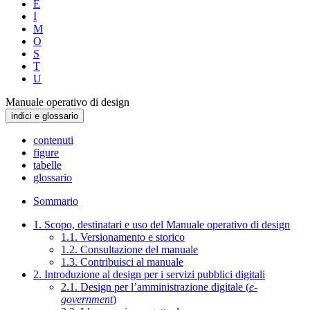
E
I
M
O
S
T
U
Manuale operativo di design
indici e glossario
contenuti
figure
tabelle
glossario
Sommario
1. Scopo, destinatari e uso del Manuale operativo di design
1.1. Versionamento e storico
1.2. Consultazione del manuale
1.3. Contribuisci al manuale
2. Introduzione al design per i servizi pubblici digitali
2.1. Design per l’amministrazione digitale (
e-
government
)