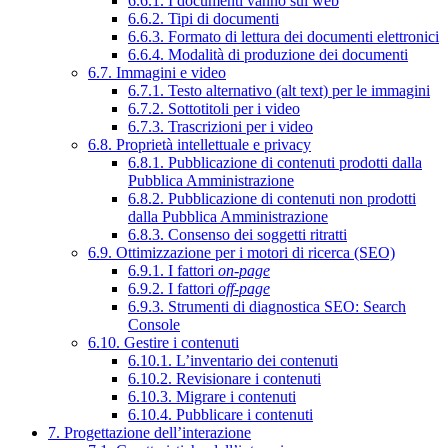
6.6.1. I documenti vanno sul web
6.6.2. Tipi di documenti
6.6.3. Formato di lettura dei documenti elettronici
6.6.4. Modalità di produzione dei documenti
6.7. Immagini e video
6.7.1. Testo alternativo (alt text) per le immagini
6.7.2. Sottotitoli per i video
6.7.3. Trascrizioni per i video
6.8. Proprietà intellettuale e privacy
6.8.1. Pubblicazione di contenuti prodotti dalla
Pubblica Amministrazione
6.8.2. Pubblicazione di contenuti non prodotti
dalla Pubblica Amministrazione
6.8.3. Consenso dei soggetti ritratti
6.9. Ottimizzazione per i motori di ricerca (SEO)
6.9.1. I fattori
on-page
6.9.2. I fattori
off-page
6.9.3. Strumenti di diagnostica SEO: Search
Console
6.10. Gestire i contenuti
6.10.1. L’inventario dei contenuti
6.10.2. Revisionare i contenuti
6.10.3. Migrare i contenuti
6.10.4. Pubblicare i contenuti
7. Progettazione dell’interazione