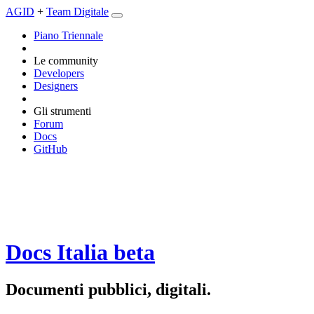
AGID
+
Team Digitale
Piano Triennale
Le community
Developers
Designers
Gli strumenti
Forum
Docs
GitHub
Docs Italia
beta
Documenti pubblici, digitali.