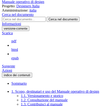
Manuale operativo di design
Progetto:
Designers Italia
Amministrazione:
italia
Cerca nel documento
Cerca nel documento
Informazioni
versione-corrente
Scarica
pdf
html
epub
Sorgente
Azioni
indice dei contenuti
Sommario
1. Scopo, destinatari e uso del Manuale operativo di design
1.1. Versionamento e storico
1.2. Consultazione del manuale
1.3. Contribuisci al manuale