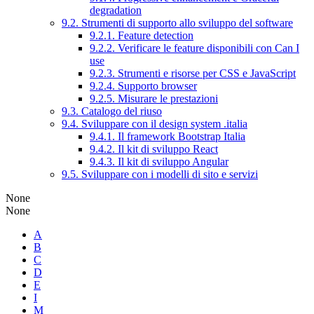
degradation
9.2. Strumenti di supporto allo sviluppo del software
9.2.1. Feature detection
9.2.2. Verificare le feature disponibili con Can I
use
9.2.3. Strumenti e risorse per CSS e JavaScript
9.2.4. Supporto browser
9.2.5. Misurare le prestazioni
9.3. Catalogo del riuso
9.4. Sviluppare con il design system .italia
9.4.1. Il framework Bootstrap Italia
9.4.2. Il kit di sviluppo React
9.4.3. Il kit di sviluppo Angular
9.5. Sviluppare con i modelli di sito e servizi
None
None
A
B
C
D
E
I
M