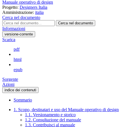
Manuale operativo di design
Progetto:
Designers Italia
Amministrazione:
italia
Cerca nel documento
Cerca nel documento
Informazioni
versione-corrente
Scarica
pdf
html
epub
Sorgente
Azioni
indice dei contenuti
Sommario
1. Scopo, destinatari e uso del Manuale operativo di design
1.1. Versionamento e storico
1.2. Consultazione del manuale
1.3. Contribuisci al manuale