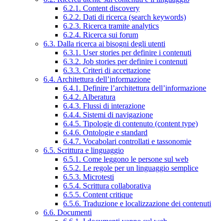
6.2.1. Content discovery
6.2.2. Dati di ricerca (search keywords)
6.2.3. Ricerca tramite analytics
6.2.4. Ricerca sui forum
6.3. Dalla ricerca ai bisogni degli utenti
6.3.1. User stories per definire i contenuti
6.3.2. Job stories per definire i contenuti
6.3.3. Criteri di accettazione
6.4. Architettura dell’informazione
6.4.1. Definire l’architettura dell’informazione
6.4.2. Alberatura
6.4.3. Flussi di interazione
6.4.4. Sistemi di navigazione
6.4.5. Tipologie di contenuto (content type)
6.4.6. Ontologie e standard
6.4.7. Vocabolari controllati e tassonomie
6.5. Scrittura e linguaggio
6.5.1. Come leggono le persone sul web
6.5.2. Le regole per un linguaggio semplice
6.5.3. Microtesti
6.5.4. Scrittura collaborativa
6.5.5. Content critique
6.5.6. Traduzione e localizzazione dei contenuti
6.6. Documenti