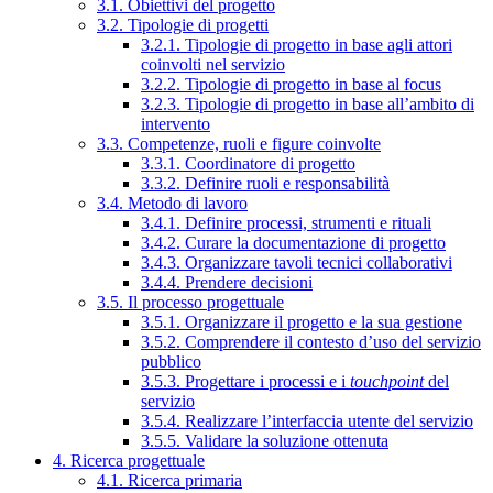
3.1. Obiettivi del progetto
3.2. Tipologie di progetti
3.2.1. Tipologie di progetto in base agli attori
coinvolti nel servizio
3.2.2. Tipologie di progetto in base al focus
3.2.3. Tipologie di progetto in base all’ambito di
intervento
3.3. Competenze, ruoli e figure coinvolte
3.3.1. Coordinatore di progetto
3.3.2. Definire ruoli e responsabilità
3.4. Metodo di lavoro
3.4.1. Definire processi, strumenti e rituali
3.4.2. Curare la documentazione di progetto
3.4.3. Organizzare tavoli tecnici collaborativi
3.4.4. Prendere decisioni
3.5. Il processo progettuale
3.5.1. Organizzare il progetto e la sua gestione
3.5.2. Comprendere il contesto d’uso del servizio
pubblico
3.5.3. Progettare i processi e i
touchpoint
del
servizio
3.5.4. Realizzare l’interfaccia utente del servizio
3.5.5. Validare la soluzione ottenuta
4. Ricerca progettuale
4.1. Ricerca primaria