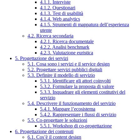
4.1.1. Interviste
4.1.2. Questionari
4.1.3. Test di usabilità
4.1.4. Web analytics
4.1.5. Strumenti di mappatura dell’esperienza
utente
4.2. Ricerca secondaria
4.2.1. Ricerca documentale
4.2.2. Analisi benchmark
4.2.3. Valutazione euristica
5. Progettazione dei servizi
5.1. Cosa sono i servizi e il service design
5.2. Progettare servizi pubblici digitali
5.3. Definire il modello di servizio
5.3.1. Identificare gli attori coinvolti
5.3.2. Formulare la proposta di valore
5.3.3. Inquadrare gli elementi costitutivi del
servizio
5.4. Descrivere il funzionamento del servizio
5.4.1. Mappare l’ecosistema
5.4.2. Rappresentare i flussi di servizio
5.5. Co-progettare le soluzioni
5.5.1. Workshop di co-progettazione
6. Progettazione dei contenuti
6.1. Cos’è il content design