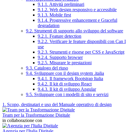
9.1.1. Attività preliminari
9.1.2. Web design responsivo e accessibile
9.1.3. Mobile first
9.1.4. Progressive enhancement e Graceful
degradation
9.2. Strumenti di supporto allo sviluppo del software
9.2.1. Feature detection
9.2.2. Verificare le feature disponibili con Can I
use
9.2.3. Strumenti e risorse per CSS e JavaScript
9.2.4. Supporto browser
9.2.5. Misurare le prestazioni
9.3. Catalogo del riuso
9.4. Sviluppare con il design system .italia
9.4.1. Il framework Bootstrap Italia
9.4.2. Il kit di sviluppo React
9.4.3. Il kit di sviluppo Angular
9.5. Sviluppare con i modelli di sito e servizi
1. Scopo, destinatari e uso del Manuale operativo di design
Team per la Trasformazione Digitale
in collaborazione con
Agenzia per l'Italia Digitale