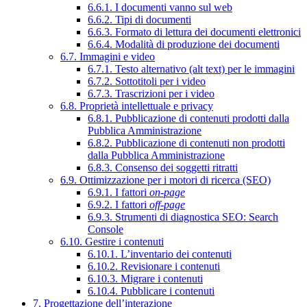
6.6.1. I documenti vanno sul web
6.6.2. Tipi di documenti
6.6.3. Formato di lettura dei documenti elettronici
6.6.4. Modalità di produzione dei documenti
6.7. Immagini e video
6.7.1. Testo alternativo (alt text) per le immagini
6.7.2. Sottotitoli per i video
6.7.3. Trascrizioni per i video
6.8. Proprietà intellettuale e privacy
6.8.1. Pubblicazione di contenuti prodotti dalla
Pubblica Amministrazione
6.8.2. Pubblicazione di contenuti non prodotti
dalla Pubblica Amministrazione
6.8.3. Consenso dei soggetti ritratti
6.9. Ottimizzazione per i motori di ricerca (SEO)
6.9.1. I fattori
on-page
6.9.2. I fattori
off-page
6.9.3. Strumenti di diagnostica SEO: Search
Console
6.10. Gestire i contenuti
6.10.1. L’inventario dei contenuti
6.10.2. Revisionare i contenuti
6.10.3. Migrare i contenuti
6.10.4. Pubblicare i contenuti
7. Progettazione dell’interazione