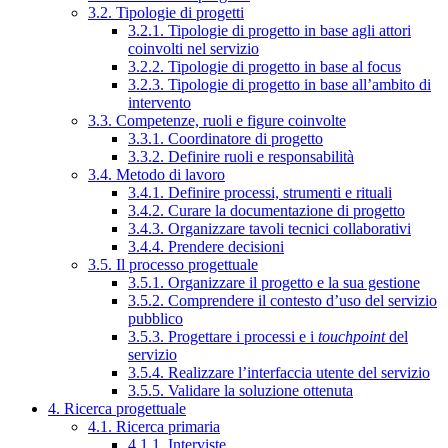
3.2. Tipologie di progetti
3.2.1. Tipologie di progetto in base agli attori
coinvolti nel servizio
3.2.2. Tipologie di progetto in base al focus
3.2.3. Tipologie di progetto in base all’ambito di
intervento
3.3. Competenze, ruoli e figure coinvolte
3.3.1. Coordinatore di progetto
3.3.2. Definire ruoli e responsabilità
3.4. Metodo di lavoro
3.4.1. Definire processi, strumenti e rituali
3.4.2. Curare la documentazione di progetto
3.4.3. Organizzare tavoli tecnici collaborativi
3.4.4. Prendere decisioni
3.5. Il processo progettuale
3.5.1. Organizzare il progetto e la sua gestione
3.5.2. Comprendere il contesto d’uso del servizio
pubblico
3.5.3. Progettare i processi e i
touchpoint
del
servizio
3.5.4. Realizzare l’interfaccia utente del servizio
3.5.5. Validare la soluzione ottenuta
4. Ricerca progettuale
4.1. Ricerca primaria
4.1.1. Interviste