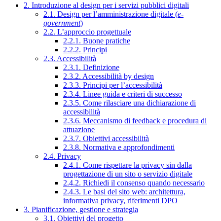
2. Introduzione al design per i servizi pubblici digitali
2.1. Design per l’amministrazione digitale (
e-
government
)
2.2. L’approccio progettuale
2.2.1. Buone pratiche
2.2.2. Principi
2.3. Accessibilità
2.3.1. Definizione
2.3.2. Accessibilità by design
2.3.3. Principi per l’accessibilità
2.3.4. Linee guida e criteri di successo
2.3.5. Come rilasciare una dichiarazione di
accessibilità
2.3.6. Meccanismo di feedback e procedura di
attuazione
2.3.7. Obiettivi accessibilità
2.3.8. Normativa e approfondimenti
2.4. Privacy
2.4.1. Come rispettare la privacy sin dalla
progettazione di un sito o servizio digitale
2.4.2. Richiedi il consenso quando necessario
2.4.3. Le basi del sito web: architettura,
informativa privacy, riferimenti DPO
3. Pianificazione, gestione e strategia
3.1. Obiettivi del progetto