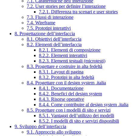
7.1. Caratteristiche dell’interazione
7.2. User stories per definire l’interazione
7.2.1. Differenza tra scenari e user stories
7.3. Flussi di interazione
7.4. Wireframe
7.5. Prototipi interattivi
8. Progettazione dell’interfaccia
8.1. Obiettivi dell’interfaccia
8.2. Elementi dell’interfaccia
8.2.1. Elementi di composizione
8.2.2. Elementi interattivi
8.2.3. Elementi testuali (microtesti)
8.3. Progettare e costruire in alta fedeltà
8.3.1. Layout di pagina
8.3.2. Prototipi in alta fedeltà
8.4. Progettare con il design system .italia
8.4.1. Documentazione
8.4.2. Benefici del design system
8.4.3. Risorse operative
8.4.4. Come contribuire al design system .italia
8.5. Progettare con i modelli di sito e servizi
8.5.1. Vantaggi dell’utilizzo dei modelli
8.5.2. I modelli di sito e servizi disponibili
9. Sviluppo dell’interfaccia
9.1. Approccio allo sviluppo