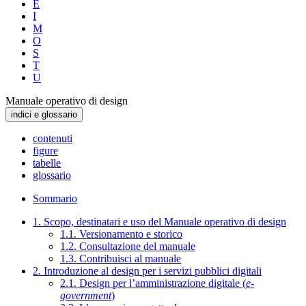
E
I
M
O
S
T
U
Manuale operativo di design
indici e glossario
contenuti
figure
tabelle
glossario
Sommario
1. Scopo, destinatari e uso del Manuale operativo di design
1.1. Versionamento e storico
1.2. Consultazione del manuale
1.3. Contribuisci al manuale
2. Introduzione al design per i servizi pubblici digitali
2.1. Design per l’amministrazione digitale (
e-
government
)