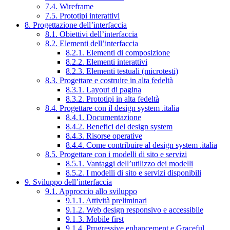
7.4. Wireframe
7.5. Prototipi interattivi
8. Progettazione dell’interfaccia
8.1. Obiettivi dell’interfaccia
8.2. Elementi dell’interfaccia
8.2.1. Elementi di composizione
8.2.2. Elementi interattivi
8.2.3. Elementi testuali (microtesti)
8.3. Progettare e costruire in alta fedeltà
8.3.1. Layout di pagina
8.3.2. Prototipi in alta fedeltà
8.4. Progettare con il design system .italia
8.4.1. Documentazione
8.4.2. Benefici del design system
8.4.3. Risorse operative
8.4.4. Come contribuire al design system .italia
8.5. Progettare con i modelli di sito e servizi
8.5.1. Vantaggi dell’utilizzo dei modelli
8.5.2. I modelli di sito e servizi disponibili
9. Sviluppo dell’interfaccia
9.1. Approccio allo sviluppo
9.1.1. Attività preliminari
9.1.2. Web design responsivo e accessibile
9.1.3. Mobile first
9.1.4. Progressive enhancement e Graceful