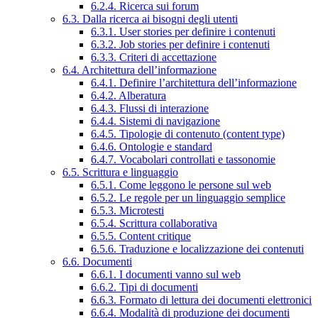
6.2.4. Ricerca sui forum
6.3. Dalla ricerca ai bisogni degli utenti
6.3.1. User stories per definire i contenuti
6.3.2. Job stories per definire i contenuti
6.3.3. Criteri di accettazione
6.4. Architettura dell’informazione
6.4.1. Definire l’architettura dell’informazione
6.4.2. Alberatura
6.4.3. Flussi di interazione
6.4.4. Sistemi di navigazione
6.4.5. Tipologie di contenuto (content type)
6.4.6. Ontologie e standard
6.4.7. Vocabolari controllati e tassonomie
6.5. Scrittura e linguaggio
6.5.1. Come leggono le persone sul web
6.5.2. Le regole per un linguaggio semplice
6.5.3. Microtesti
6.5.4. Scrittura collaborativa
6.5.5. Content critique
6.5.6. Traduzione e localizzazione dei contenuti
6.6. Documenti
6.6.1. I documenti vanno sul web
6.6.2. Tipi di documenti
6.6.3. Formato di lettura dei documenti elettronici
6.6.4. Modalità di produzione dei documenti