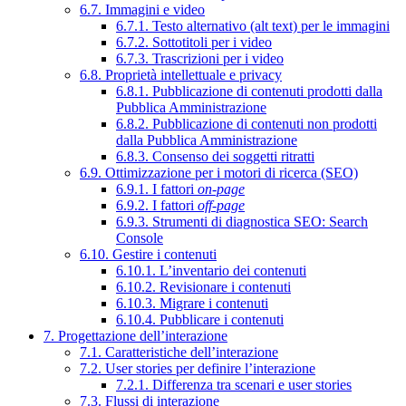
6.7. Immagini e video
6.7.1. Testo alternativo (alt text) per le immagini
6.7.2. Sottotitoli per i video
6.7.3. Trascrizioni per i video
6.8. Proprietà intellettuale e privacy
6.8.1. Pubblicazione di contenuti prodotti dalla
Pubblica Amministrazione
6.8.2. Pubblicazione di contenuti non prodotti
dalla Pubblica Amministrazione
6.8.3. Consenso dei soggetti ritratti
6.9. Ottimizzazione per i motori di ricerca (SEO)
6.9.1. I fattori
on-page
6.9.2. I fattori
off-page
6.9.3. Strumenti di diagnostica SEO: Search
Console
6.10. Gestire i contenuti
6.10.1. L’inventario dei contenuti
6.10.2. Revisionare i contenuti
6.10.3. Migrare i contenuti
6.10.4. Pubblicare i contenuti
7. Progettazione dell’interazione
7.1. Caratteristiche dell’interazione
7.2. User stories per definire l’interazione
7.2.1. Differenza tra scenari e user stories
7.3. Flussi di interazione