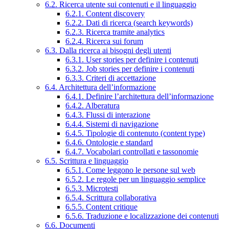
6.2. Ricerca utente sui contenuti e il linguaggio
6.2.1. Content discovery
6.2.2. Dati di ricerca (search keywords)
6.2.3. Ricerca tramite analytics
6.2.4. Ricerca sui forum
6.3. Dalla ricerca ai bisogni degli utenti
6.3.1. User stories per definire i contenuti
6.3.2. Job stories per definire i contenuti
6.3.3. Criteri di accettazione
6.4. Architettura dell’informazione
6.4.1. Definire l’architettura dell’informazione
6.4.2. Alberatura
6.4.3. Flussi di interazione
6.4.4. Sistemi di navigazione
6.4.5. Tipologie di contenuto (content type)
6.4.6. Ontologie e standard
6.4.7. Vocabolari controllati e tassonomie
6.5. Scrittura e linguaggio
6.5.1. Come leggono le persone sul web
6.5.2. Le regole per un linguaggio semplice
6.5.3. Microtesti
6.5.4. Scrittura collaborativa
6.5.5. Content critique
6.5.6. Traduzione e localizzazione dei contenuti
6.6. Documenti