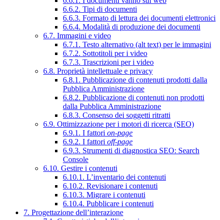
6.6.1. I documenti vanno sul web
6.6.2. Tipi di documenti
6.6.3. Formato di lettura dei documenti elettronici
6.6.4. Modalità di produzione dei documenti
6.7. Immagini e video
6.7.1. Testo alternativo (alt text) per le immagini
6.7.2. Sottotitoli per i video
6.7.3. Trascrizioni per i video
6.8. Proprietà intellettuale e privacy
6.8.1. Pubblicazione di contenuti prodotti dalla
Pubblica Amministrazione
6.8.2. Pubblicazione di contenuti non prodotti
dalla Pubblica Amministrazione
6.8.3. Consenso dei soggetti ritratti
6.9. Ottimizzazione per i motori di ricerca (SEO)
6.9.1. I fattori
on-page
6.9.2. I fattori
off-page
6.9.3. Strumenti di diagnostica SEO: Search
Console
6.10. Gestire i contenuti
6.10.1. L’inventario dei contenuti
6.10.2. Revisionare i contenuti
6.10.3. Migrare i contenuti
6.10.4. Pubblicare i contenuti
7. Progettazione dell’interazione