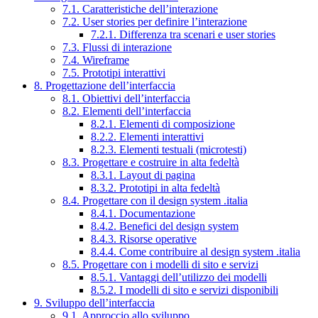
7.1. Caratteristiche dell’interazione
7.2. User stories per definire l’interazione
7.2.1. Differenza tra scenari e user stories
7.3. Flussi di interazione
7.4. Wireframe
7.5. Prototipi interattivi
8. Progettazione dell’interfaccia
8.1. Obiettivi dell’interfaccia
8.2. Elementi dell’interfaccia
8.2.1. Elementi di composizione
8.2.2. Elementi interattivi
8.2.3. Elementi testuali (microtesti)
8.3. Progettare e costruire in alta fedeltà
8.3.1. Layout di pagina
8.3.2. Prototipi in alta fedeltà
8.4. Progettare con il design system .italia
8.4.1. Documentazione
8.4.2. Benefici del design system
8.4.3. Risorse operative
8.4.4. Come contribuire al design system .italia
8.5. Progettare con i modelli di sito e servizi
8.5.1. Vantaggi dell’utilizzo dei modelli
8.5.2. I modelli di sito e servizi disponibili
9. Sviluppo dell’interfaccia
9.1. Approccio allo sviluppo