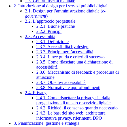
1.3. Contribuisci al manuale
2. Introduzione al design per i servizi pubblici digitali
2.1. Design per l’amministrazione digitale (
e-
government
)
2.2. L’approccio progettuale
2.2.1. Buone pratiche
2.2.2. Principi
2.3. Accessibilità
2.3.1. Definizione
2.3.2. Accessibilità by design
2.3.3. Principi per l’accessibilità
2.3.4. Linee guida e criteri di successo
2.3.5. Come rilasciare una dichiarazione di
accessibilità
2.3.6. Meccanismo di feedback e procedura di
attuazione
2.3.7. Obiettivi accessibilità
2.3.8. Normativa e approfondimenti
2.4. Privacy
2.4.1. Come rispettare la privacy sin dalla
progettazione di un sito o servizio digitale
2.4.2. Richiedi il consenso quando necessario
2.4.3. Le basi del sito web: architettura,
informativa privacy, riferimenti DPO
3. Pianificazione, gestione e strategia