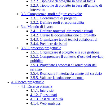
3.2.2. Tipologie di progetto in base al focus
3.2.3. Tipologie di progetto in base all’ambito di
intervento
3.3. Competenze, ruoli e figure coinvolte
3.3.1. Coordinatore di progetto
3.3.2. Definire ruoli e responsabilità
3.4. Metodo di lavoro
3.4.1. Definire processi, strumenti e rituali
3.4.2. Curare la documentazione di progetto
3.4.3. Organizzare tavoli tecnici collaborativi
3.4.4. Prendere decisioni
3.5. Il processo progettuale
3.5.1. Organizzare il progetto e la sua gestione
3.5.2. Comprendere il contesto d’uso del servizio
pubblico
3.5.3. Progettare i processi e i
touchpoint
del
servizio
3.5.4. Realizzare l’interfaccia utente del servizio
3.5.5. Validare la soluzione ottenuta
4. Ricerca progettuale
4.1. Ricerca primaria
4.1.1. Interviste
4.1.2. Questionari
4.1.3. Test di usabilità
4.1.4. Web analytics