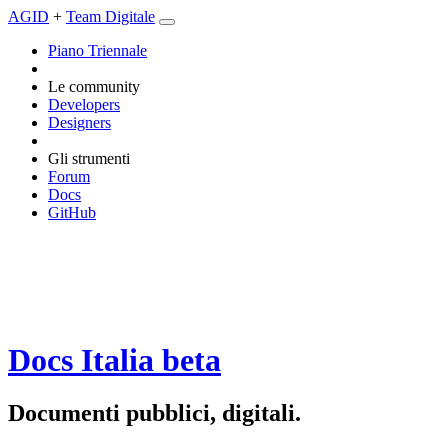
AGID
+
Team Digitale
Piano Triennale
Le community
Developers
Designers
Gli strumenti
Forum
Docs
GitHub
Docs Italia
beta
Documenti pubblici, digitali.