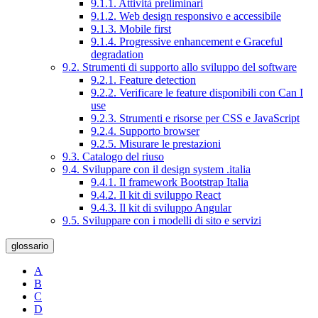
9.1.1. Attività preliminari
9.1.2. Web design responsivo e accessibile
9.1.3. Mobile first
9.1.4. Progressive enhancement e Graceful
degradation
9.2. Strumenti di supporto allo sviluppo del software
9.2.1. Feature detection
9.2.2. Verificare le feature disponibili con Can I
use
9.2.3. Strumenti e risorse per CSS e JavaScript
9.2.4. Supporto browser
9.2.5. Misurare le prestazioni
9.3. Catalogo del riuso
9.4. Sviluppare con il design system .italia
9.4.1. Il framework Bootstrap Italia
9.4.2. Il kit di sviluppo React
9.4.3. Il kit di sviluppo Angular
9.5. Sviluppare con i modelli di sito e servizi
glossario
A
B
C
D