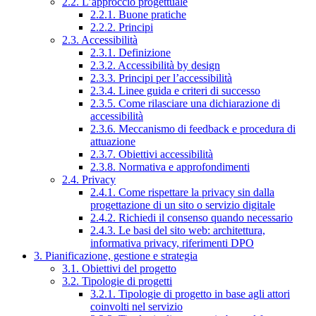
2.2. L’approccio progettuale
2.2.1. Buone pratiche
2.2.2. Principi
2.3. Accessibilità
2.3.1. Definizione
2.3.2. Accessibilità by design
2.3.3. Principi per l’accessibilità
2.3.4. Linee guida e criteri di successo
2.3.5. Come rilasciare una dichiarazione di
accessibilità
2.3.6. Meccanismo di feedback e procedura di
attuazione
2.3.7. Obiettivi accessibilità
2.3.8. Normativa e approfondimenti
2.4. Privacy
2.4.1. Come rispettare la privacy sin dalla
progettazione di un sito o servizio digitale
2.4.2. Richiedi il consenso quando necessario
2.4.3. Le basi del sito web: architettura,
informativa privacy, riferimenti DPO
3. Pianificazione, gestione e strategia
3.1. Obiettivi del progetto
3.2. Tipologie di progetti
3.2.1. Tipologie di progetto in base agli attori
coinvolti nel servizio