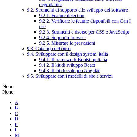
degradation
9.2. Strumenti di supporto allo sviluppo del software
9.2.1. Feature detection
9.2.2. Verificare le feature disponibili con Can I
use
9.2.3. Strumenti e risorse per CSS e JavaScript
9.2.4. Supporto browser
9.2.5. Misurare le prestazioni
9.3. Catalogo del riuso
9.4. Sviluppare con il design system .italia
9.4.1. Il framework Bootstrap Italia
9.4.2. Il kit di sviluppo React
9.4.3. Il kit di sviluppo Angular
9.5. Sviluppare con i modelli di sito e servizi
None
None
A
B
C
D
E
I
M