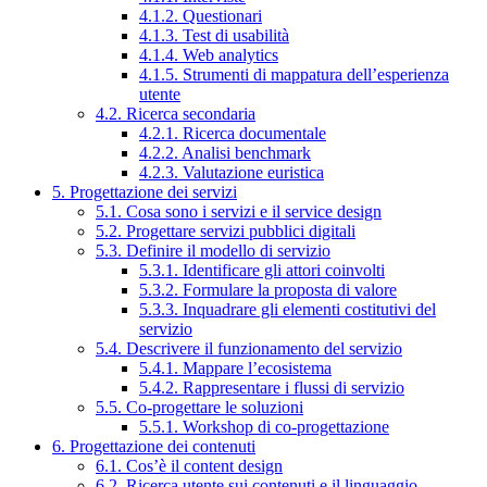
4.1.2. Questionari
4.1.3. Test di usabilità
4.1.4. Web analytics
4.1.5. Strumenti di mappatura dell’esperienza
utente
4.2. Ricerca secondaria
4.2.1. Ricerca documentale
4.2.2. Analisi benchmark
4.2.3. Valutazione euristica
5. Progettazione dei servizi
5.1. Cosa sono i servizi e il service design
5.2. Progettare servizi pubblici digitali
5.3. Definire il modello di servizio
5.3.1. Identificare gli attori coinvolti
5.3.2. Formulare la proposta di valore
5.3.3. Inquadrare gli elementi costitutivi del
servizio
5.4. Descrivere il funzionamento del servizio
5.4.1. Mappare l’ecosistema
5.4.2. Rappresentare i flussi di servizio
5.5. Co-progettare le soluzioni
5.5.1. Workshop di co-progettazione
6. Progettazione dei contenuti
6.1. Cos’è il content design
6.2. Ricerca utente sui contenuti e il linguaggio