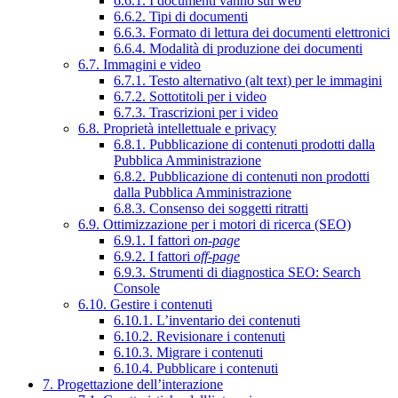
6.6.1. I documenti vanno sul web
6.6.2. Tipi di documenti
6.6.3. Formato di lettura dei documenti elettronici
6.6.4. Modalità di produzione dei documenti
6.7. Immagini e video
6.7.1. Testo alternativo (alt text) per le immagini
6.7.2. Sottotitoli per i video
6.7.3. Trascrizioni per i video
6.8. Proprietà intellettuale e privacy
6.8.1. Pubblicazione di contenuti prodotti dalla
Pubblica Amministrazione
6.8.2. Pubblicazione di contenuti non prodotti
dalla Pubblica Amministrazione
6.8.3. Consenso dei soggetti ritratti
6.9. Ottimizzazione per i motori di ricerca (SEO)
6.9.1. I fattori
on-page
6.9.2. I fattori
off-page
6.9.3. Strumenti di diagnostica SEO: Search
Console
6.10. Gestire i contenuti
6.10.1. L’inventario dei contenuti
6.10.2. Revisionare i contenuti
6.10.3. Migrare i contenuti
6.10.4. Pubblicare i contenuti
7. Progettazione dell’interazione