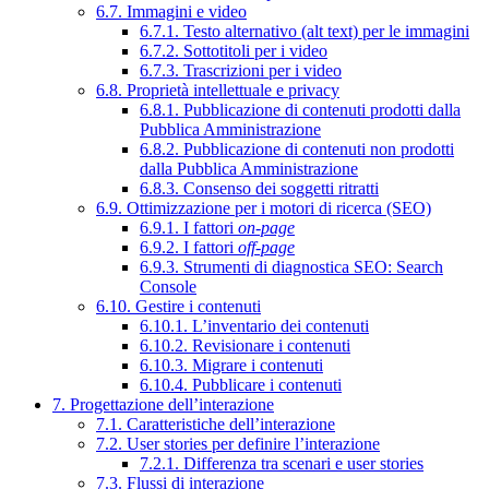
6.7. Immagini e video
6.7.1. Testo alternativo (alt text) per le immagini
6.7.2. Sottotitoli per i video
6.7.3. Trascrizioni per i video
6.8. Proprietà intellettuale e privacy
6.8.1. Pubblicazione di contenuti prodotti dalla
Pubblica Amministrazione
6.8.2. Pubblicazione di contenuti non prodotti
dalla Pubblica Amministrazione
6.8.3. Consenso dei soggetti ritratti
6.9. Ottimizzazione per i motori di ricerca (SEO)
6.9.1. I fattori
on-page
6.9.2. I fattori
off-page
6.9.3. Strumenti di diagnostica SEO: Search
Console
6.10. Gestire i contenuti
6.10.1. L’inventario dei contenuti
6.10.2. Revisionare i contenuti
6.10.3. Migrare i contenuti
6.10.4. Pubblicare i contenuti
7. Progettazione dell’interazione
7.1. Caratteristiche dell’interazione
7.2. User stories per definire l’interazione
7.2.1. Differenza tra scenari e user stories
7.3. Flussi di interazione