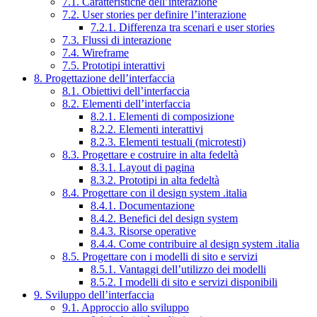
7.1. Caratteristiche dell’interazione
7.2. User stories per definire l’interazione
7.2.1. Differenza tra scenari e user stories
7.3. Flussi di interazione
7.4. Wireframe
7.5. Prototipi interattivi
8. Progettazione dell’interfaccia
8.1. Obiettivi dell’interfaccia
8.2. Elementi dell’interfaccia
8.2.1. Elementi di composizione
8.2.2. Elementi interattivi
8.2.3. Elementi testuali (microtesti)
8.3. Progettare e costruire in alta fedeltà
8.3.1. Layout di pagina
8.3.2. Prototipi in alta fedeltà
8.4. Progettare con il design system .italia
8.4.1. Documentazione
8.4.2. Benefici del design system
8.4.3. Risorse operative
8.4.4. Come contribuire al design system .italia
8.5. Progettare con i modelli di sito e servizi
8.5.1. Vantaggi dell’utilizzo dei modelli
8.5.2. I modelli di sito e servizi disponibili
9. Sviluppo dell’interfaccia
9.1. Approccio allo sviluppo