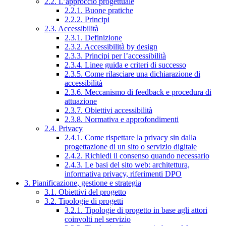
2.2. L’approccio progettuale
2.2.1. Buone pratiche
2.2.2. Principi
2.3. Accessibilità
2.3.1. Definizione
2.3.2. Accessibilità by design
2.3.3. Principi per l’accessibilità
2.3.4. Linee guida e criteri di successo
2.3.5. Come rilasciare una dichiarazione di
accessibilità
2.3.6. Meccanismo di feedback e procedura di
attuazione
2.3.7. Obiettivi accessibilità
2.3.8. Normativa e approfondimenti
2.4. Privacy
2.4.1. Come rispettare la privacy sin dalla
progettazione di un sito o servizio digitale
2.4.2. Richiedi il consenso quando necessario
2.4.3. Le basi del sito web: architettura,
informativa privacy, riferimenti DPO
3. Pianificazione, gestione e strategia
3.1. Obiettivi del progetto
3.2. Tipologie di progetti
3.2.1. Tipologie di progetto in base agli attori
coinvolti nel servizio