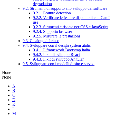
degradation
9.2. Strumenti di supporto allo sviluppo del software
9.2.1. Feature detection
9.2.2. Verificare le feature disponibili con Can I
use
9.2.3. Strumenti e risorse per CSS e JavaScript
9.2.4. Supporto browser
9.2.5. Misurare le prestazioni
9.3. Catalogo del riuso
9.4. Sviluppare con il design system .italia
9.4.1. Il framework Bootstrap Italia
9.4.2. Il kit di sviluppo React
9.4.3. Il kit di sviluppo Angular
9.5. Sviluppare con i modelli di sito e servizi
None
None
A
B
C
D
E
I
M