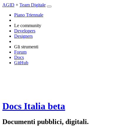
AGID
+
Team Digitale
Piano Triennale
Le community
Developers
Designers
Gli strumenti
Forum
Docs
GitHub
Docs Italia
beta
Documenti pubblici, digitali.