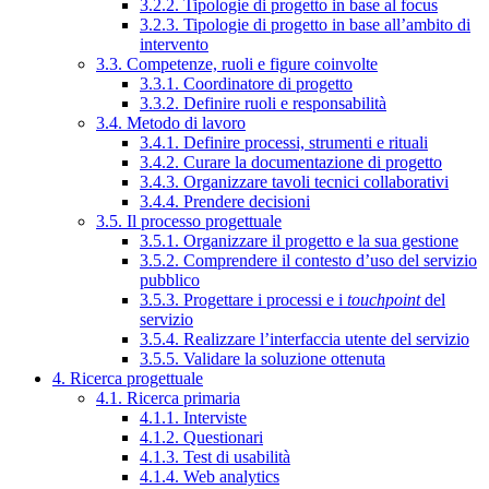
3.2.2. Tipologie di progetto in base al focus
3.2.3. Tipologie di progetto in base all’ambito di
intervento
3.3. Competenze, ruoli e figure coinvolte
3.3.1. Coordinatore di progetto
3.3.2. Definire ruoli e responsabilità
3.4. Metodo di lavoro
3.4.1. Definire processi, strumenti e rituali
3.4.2. Curare la documentazione di progetto
3.4.3. Organizzare tavoli tecnici collaborativi
3.4.4. Prendere decisioni
3.5. Il processo progettuale
3.5.1. Organizzare il progetto e la sua gestione
3.5.2. Comprendere il contesto d’uso del servizio
pubblico
3.5.3. Progettare i processi e i
touchpoint
del
servizio
3.5.4. Realizzare l’interfaccia utente del servizio
3.5.5. Validare la soluzione ottenuta
4. Ricerca progettuale
4.1. Ricerca primaria
4.1.1. Interviste
4.1.2. Questionari
4.1.3. Test di usabilità
4.1.4. Web analytics