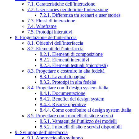
7.1. Caratteristiche dell’interazione
7.2. User stories per definire l’interazione
7.2.1. Differenza tra scenari e user stories
7.3. Flussi di interazione
7.4. Wireframe
7.5. Prototipi interattivi
8. Progettazione dell’interfaccia
8.1. Obiettivi dell’interfaccia
8.2. Elementi dell’interfaccia
8.2.1. Elementi di composizione
8.2.2. Elementi interattivi
8.2.3. Elementi testuali (microtesti)
8.3. Progettare e costruire in alta fedeltà
8.3.1. Layout di pagina
8.3.2. Prototipi in alta fedeltà
8.4. Progettare con il design system .italia
8.4.1. Documentazione
8.4.2. Benefici del design system
8.4.3. Risorse operative
8.4.4. Come contribuire al design system .italia
8.5. Progettare con i modelli di sito e servizi
8.5.1. Vantaggi dell’utilizzo dei modelli
8.5.2. I modelli di sito e servizi disponibili
9. Sviluppo dell’interfaccia
9.1. Approccio allo sviluppo