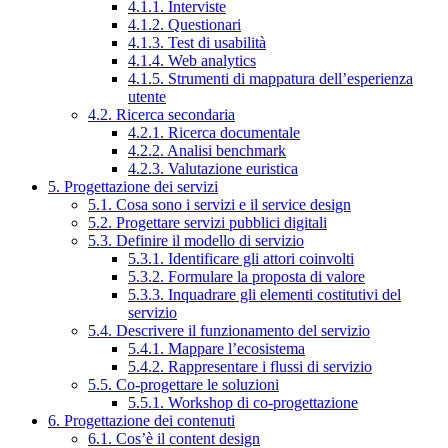
4.1.1. Interviste
4.1.2. Questionari
4.1.3. Test di usabilità
4.1.4. Web analytics
4.1.5. Strumenti di mappatura dell’esperienza
utente
4.2. Ricerca secondaria
4.2.1. Ricerca documentale
4.2.2. Analisi benchmark
4.2.3. Valutazione euristica
5. Progettazione dei servizi
5.1. Cosa sono i servizi e il service design
5.2. Progettare servizi pubblici digitali
5.3. Definire il modello di servizio
5.3.1. Identificare gli attori coinvolti
5.3.2. Formulare la proposta di valore
5.3.3. Inquadrare gli elementi costitutivi del
servizio
5.4. Descrivere il funzionamento del servizio
5.4.1. Mappare l’ecosistema
5.4.2. Rappresentare i flussi di servizio
5.5. Co-progettare le soluzioni
5.5.1. Workshop di co-progettazione
6. Progettazione dei contenuti
6.1. Cos’è il content design