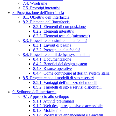
7.4. Wireframe
7.5. Prototipi interattivi
8. Progettazione dell’interfaccia
8.1. Obiettivi dell’interfaccia
8.2. Elementi dell’interfaccia
8.2.1. Elementi di composizione
8.2.2. Elementi interattivi
8.2.3. Elementi testuali (microtesti)
8.3. Progettare e costruire in alta fedeltà
8.3.1. Layout di pagina
8.3.2. Prototipi in alta fedeltà
8.4. Progettare con il design system .italia
8.4.1. Documentazione
8.4.2. Benefici del design system
8.4.3. Risorse operative
8.4.4. Come contribuire al design system .italia
8.5. Progettare con i modelli di sito e servizi
8.5.1. Vantaggi dell’utilizzo dei modelli
8.5.2. I modelli di sito e servizi disponibili
9. Sviluppo dell’interfaccia
9.1. Approccio allo sviluppo
9.1.1. Attività preliminari
9.1.2. Web design responsivo e accessibile
9.1.3. Mobile first
9.1.4. Progressive enhancement e Graceful