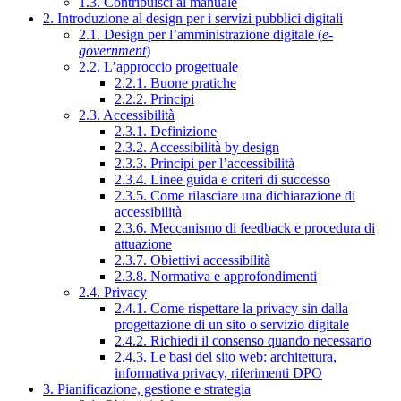
1.3. Contribuisci al manuale
2. Introduzione al design per i servizi pubblici digitali
2.1. Design per l’amministrazione digitale (
e-
government
)
2.2. L’approccio progettuale
2.2.1. Buone pratiche
2.2.2. Principi
2.3. Accessibilità
2.3.1. Definizione
2.3.2. Accessibilità by design
2.3.3. Principi per l’accessibilità
2.3.4. Linee guida e criteri di successo
2.3.5. Come rilasciare una dichiarazione di
accessibilità
2.3.6. Meccanismo di feedback e procedura di
attuazione
2.3.7. Obiettivi accessibilità
2.3.8. Normativa e approfondimenti
2.4. Privacy
2.4.1. Come rispettare la privacy sin dalla
progettazione di un sito o servizio digitale
2.4.2. Richiedi il consenso quando necessario
2.4.3. Le basi del sito web: architettura,
informativa privacy, riferimenti DPO
3. Pianificazione, gestione e strategia