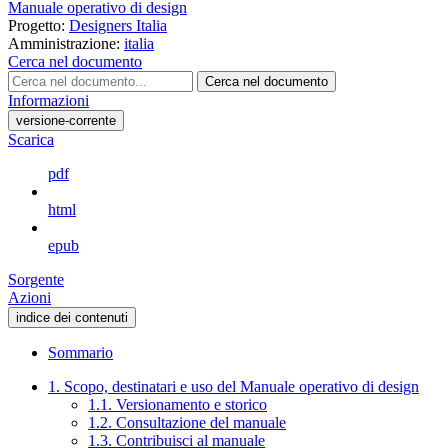
Manuale operativo di design
Progetto:
Designers Italia
Amministrazione:
italia
Cerca nel documento
Cerca nel documento
Informazioni
versione-corrente
Scarica
pdf
html
epub
Sorgente
Azioni
indice dei contenuti
Sommario
1. Scopo, destinatari e uso del Manuale operativo di design
1.1. Versionamento e storico
1.2. Consultazione del manuale
1.3. Contribuisci al manuale