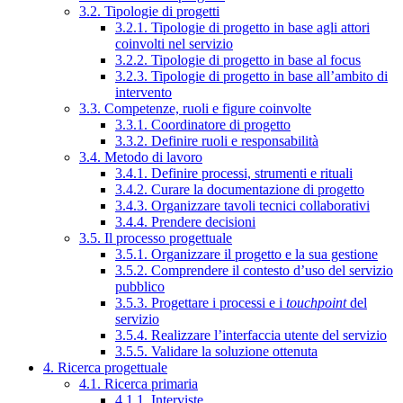
3.2. Tipologie di progetti
3.2.1. Tipologie di progetto in base agli attori
coinvolti nel servizio
3.2.2. Tipologie di progetto in base al focus
3.2.3. Tipologie di progetto in base all’ambito di
intervento
3.3. Competenze, ruoli e figure coinvolte
3.3.1. Coordinatore di progetto
3.3.2. Definire ruoli e responsabilità
3.4. Metodo di lavoro
3.4.1. Definire processi, strumenti e rituali
3.4.2. Curare la documentazione di progetto
3.4.3. Organizzare tavoli tecnici collaborativi
3.4.4. Prendere decisioni
3.5. Il processo progettuale
3.5.1. Organizzare il progetto e la sua gestione
3.5.2. Comprendere il contesto d’uso del servizio
pubblico
3.5.3. Progettare i processi e i
touchpoint
del
servizio
3.5.4. Realizzare l’interfaccia utente del servizio
3.5.5. Validare la soluzione ottenuta
4. Ricerca progettuale
4.1. Ricerca primaria
4.1.1. Interviste