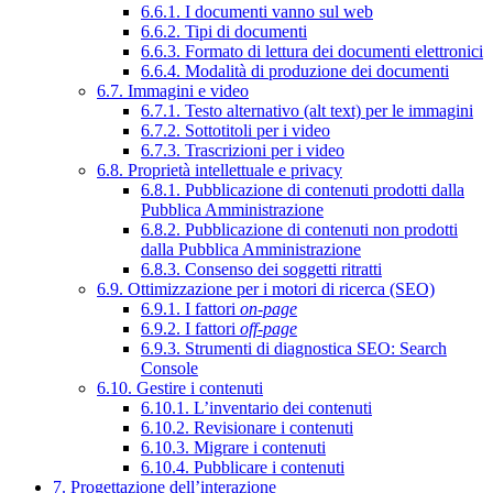
6.6.1. I documenti vanno sul web
6.6.2. Tipi di documenti
6.6.3. Formato di lettura dei documenti elettronici
6.6.4. Modalità di produzione dei documenti
6.7. Immagini e video
6.7.1. Testo alternativo (alt text) per le immagini
6.7.2. Sottotitoli per i video
6.7.3. Trascrizioni per i video
6.8. Proprietà intellettuale e privacy
6.8.1. Pubblicazione di contenuti prodotti dalla
Pubblica Amministrazione
6.8.2. Pubblicazione di contenuti non prodotti
dalla Pubblica Amministrazione
6.8.3. Consenso dei soggetti ritratti
6.9. Ottimizzazione per i motori di ricerca (SEO)
6.9.1. I fattori
on-page
6.9.2. I fattori
off-page
6.9.3. Strumenti di diagnostica SEO: Search
Console
6.10. Gestire i contenuti
6.10.1. L’inventario dei contenuti
6.10.2. Revisionare i contenuti
6.10.3. Migrare i contenuti
6.10.4. Pubblicare i contenuti
7. Progettazione dell’interazione