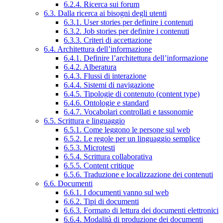
6.2.4. Ricerca sui forum
6.3. Dalla ricerca ai bisogni degli utenti
6.3.1. User stories per definire i contenuti
6.3.2. Job stories per definire i contenuti
6.3.3. Criteri di accettazione
6.4. Architettura dell’informazione
6.4.1. Definire l’architettura dell’informazione
6.4.2. Alberatura
6.4.3. Flussi di interazione
6.4.4. Sistemi di navigazione
6.4.5. Tipologie di contenuto (content type)
6.4.6. Ontologie e standard
6.4.7. Vocabolari controllati e tassonomie
6.5. Scrittura e linguaggio
6.5.1. Come leggono le persone sul web
6.5.2. Le regole per un linguaggio semplice
6.5.3. Microtesti
6.5.4. Scrittura collaborativa
6.5.5. Content critique
6.5.6. Traduzione e localizzazione dei contenuti
6.6. Documenti
6.6.1. I documenti vanno sul web
6.6.2. Tipi di documenti
6.6.3. Formato di lettura dei documenti elettronici
6.6.4. Modalità di produzione dei documenti