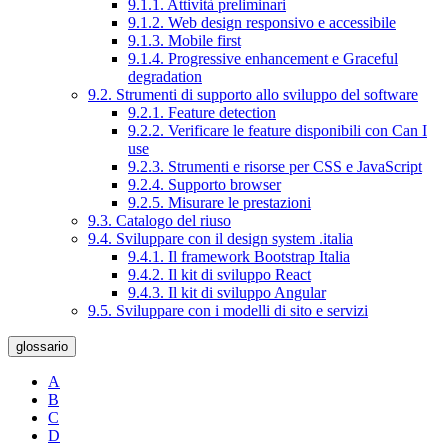
9.1.1. Attività preliminari
9.1.2. Web design responsivo e accessibile
9.1.3. Mobile first
9.1.4. Progressive enhancement e Graceful
degradation
9.2. Strumenti di supporto allo sviluppo del software
9.2.1. Feature detection
9.2.2. Verificare le feature disponibili con Can I
use
9.2.3. Strumenti e risorse per CSS e JavaScript
9.2.4. Supporto browser
9.2.5. Misurare le prestazioni
9.3. Catalogo del riuso
9.4. Sviluppare con il design system .italia
9.4.1. Il framework Bootstrap Italia
9.4.2. Il kit di sviluppo React
9.4.3. Il kit di sviluppo Angular
9.5. Sviluppare con i modelli di sito e servizi
glossario
A
B
C
D