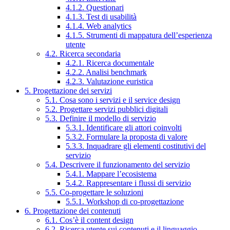
4.1.2. Questionari
4.1.3. Test di usabilità
4.1.4. Web analytics
4.1.5. Strumenti di mappatura dell’esperienza
utente
4.2. Ricerca secondaria
4.2.1. Ricerca documentale
4.2.2. Analisi benchmark
4.2.3. Valutazione euristica
5. Progettazione dei servizi
5.1. Cosa sono i servizi e il service design
5.2. Progettare servizi pubblici digitali
5.3. Definire il modello di servizio
5.3.1. Identificare gli attori coinvolti
5.3.2. Formulare la proposta di valore
5.3.3. Inquadrare gli elementi costitutivi del
servizio
5.4. Descrivere il funzionamento del servizio
5.4.1. Mappare l’ecosistema
5.4.2. Rappresentare i flussi di servizio
5.5. Co-progettare le soluzioni
5.5.1. Workshop di co-progettazione
6. Progettazione dei contenuti
6.1. Cos’è il content design
6.2. Ricerca utente sui contenuti e il linguaggio