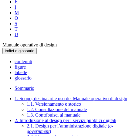
E
I
M
O
S
T
U
Manuale operativo di design
indici e glossario
contenuti
figure
tabelle
glossario
Sommario
1. Scopo, destinatari e uso del Manuale operativo di design
1.1. Versionamento e storico
1.2. Consultazione del manuale
1.3. Contribuisci al manuale
2. Introduzione al design per i servizi pubblici digitali
2.1. Design per l’amministrazione digitale (
e-
government
)