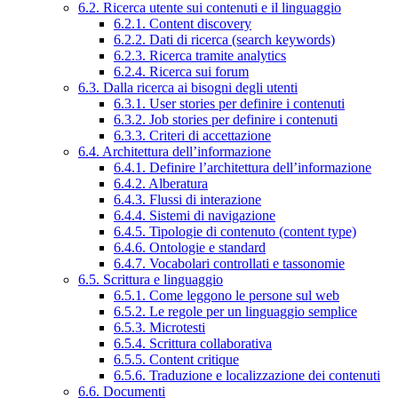
6.2. Ricerca utente sui contenuti e il linguaggio
6.2.1. Content discovery
6.2.2. Dati di ricerca (search keywords)
6.2.3. Ricerca tramite analytics
6.2.4. Ricerca sui forum
6.3. Dalla ricerca ai bisogni degli utenti
6.3.1. User stories per definire i contenuti
6.3.2. Job stories per definire i contenuti
6.3.3. Criteri di accettazione
6.4. Architettura dell’informazione
6.4.1. Definire l’architettura dell’informazione
6.4.2. Alberatura
6.4.3. Flussi di interazione
6.4.4. Sistemi di navigazione
6.4.5. Tipologie di contenuto (content type)
6.4.6. Ontologie e standard
6.4.7. Vocabolari controllati e tassonomie
6.5. Scrittura e linguaggio
6.5.1. Come leggono le persone sul web
6.5.2. Le regole per un linguaggio semplice
6.5.3. Microtesti
6.5.4. Scrittura collaborativa
6.5.5. Content critique
6.5.6. Traduzione e localizzazione dei contenuti
6.6. Documenti