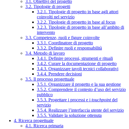
3.1. Obiettivi del progetto
3.2. Tipologie di progetti
3.2.1. Tipologie di progetto in base agli attori
coinvolti nel servizio
3.2.2. Tipologie di progetto in base al focus
3.2.3. Tipologie di progetto in base all’ambito di
intervento
3.3. Competenze, ruoli e figure coinvolte
3.3.1. Coordinatore di progetto
3.3.2. Definire ruoli e responsabilità
3.4. Metodo di lavoro
3.4.1. Definire processi, strumenti e rituali
3.4.2. Curare la documentazione di progetto
3.4.3. Organizzare tavoli tecnici collaborativi
3.4.4. Prendere decisioni
3.5. Il processo progettuale
3.5.1. Organizzare il progetto e la sua gestione
3.5.2. Comprendere il contesto d’uso del servizio
pubblico
3.5.3. Progettare i processi e i
touchpoint
del
servizio
3.5.4. Realizzare l’interfaccia utente del servizio
3.5.5. Validare la soluzione ottenuta
4. Ricerca progettuale
4.1. Ricerca primaria