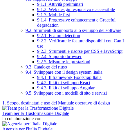
9.1.1. Attività preliminari
9.1.2. Web design responsivo e accessibile
9.1.3. Mobile first
9.1.4. Progressive enhancement e Graceful
degradation
9.2. Strumenti di supporto allo sviluppo del software
9.2.1. Feature detection
9.2.2. Verificare le feature disponibili con Can I
use
9.2.3. Strumenti e risorse per CSS e JavaScript
9.2.4. Supporto browser
9.2.5. Misurare le prestazioni
9.3. Catalogo del riuso
9.4. Sviluppare con il design system .italia
9.4.1. Il framework Bootstrap Italia
9.4.2. Il kit di sviluppo React
9.4.3. Il kit di sviluppo Angular
9.5. Sviluppare con i modelli di sito e servizi
1. Scopo, destinatari e uso del Manuale operativo di design
Team per la Trasformazione Digitale
in collaborazione con
Agenzia per l'Italia Digitale