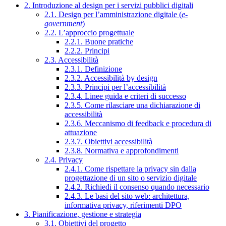
2. Introduzione al design per i servizi pubblici digitali
2.1. Design per l’amministrazione digitale (
e-
government
)
2.2. L’approccio progettuale
2.2.1. Buone pratiche
2.2.2. Principi
2.3. Accessibilità
2.3.1. Definizione
2.3.2. Accessibilità by design
2.3.3. Principi per l’accessibilità
2.3.4. Linee guida e criteri di successo
2.3.5. Come rilasciare una dichiarazione di
accessibilità
2.3.6. Meccanismo di feedback e procedura di
attuazione
2.3.7. Obiettivi accessibilità
2.3.8. Normativa e approfondimenti
2.4. Privacy
2.4.1. Come rispettare la privacy sin dalla
progettazione di un sito o servizio digitale
2.4.2. Richiedi il consenso quando necessario
2.4.3. Le basi del sito web: architettura,
informativa privacy, riferimenti DPO
3. Pianificazione, gestione e strategia
3.1. Obiettivi del progetto