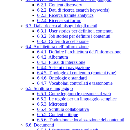
6.2.1. Content discovery
6.2.2. Dati di ricerca (search keywords)
6.2.3. Ricerca tramite analytics
6.2.4. Ricerca sui forum
6.3. Dalla ricerca ai bisogni degli utenti
6.3.1. User stories per definire i contenuti
6.3.2. Job stories per definire i contenuti
6.3.3. Criteri di accettazione
6.4. Architettura dell’informazione
6.4.1. Definire l’architettura dell’informazione
6.4.2. Alberatura
6.4.3. Flussi di interazione
6.4.4. Sistemi di navigazione
6.4.5. Tipologie di contenuto (content type)
6.4.6. Ontologie e standard
6.4.7. Vocabolari controllati e tassonomie
6.5. Scrittura e linguaggio
6.5.1. Come leggono le persone sul web
6.5.2. Le regole per un linguaggio semplice
6.5.3. Microtesti
6.5.4. Scrittura collaborativa
6.5.5. Content critique
6.5.6. Traduzione e localizzazione dei contenuti
6.6. Documenti