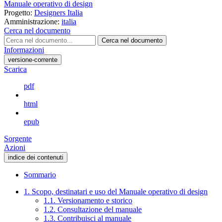
Manuale operativo di design
Progetto:
Designers Italia
Amministrazione:
italia
Cerca nel documento
Cerca nel documento
Informazioni
versione-corrente
Scarica
pdf
html
epub
Sorgente
Azioni
indice dei contenuti
Sommario
1. Scopo, destinatari e uso del Manuale operativo di design
1.1. Versionamento e storico
1.2. Consultazione del manuale
1.3. Contribuisci al manuale