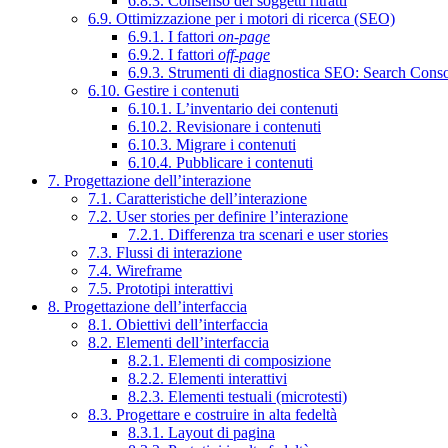
6.8.3. Consenso dei soggetti ritratti
6.9. Ottimizzazione per i motori di ricerca (SEO)
6.9.1. I fattori
on-page
6.9.2. I fattori
off-page
6.9.3. Strumenti di diagnostica SEO: Search Cons
6.10. Gestire i contenuti
6.10.1. L’inventario dei contenuti
6.10.2. Revisionare i contenuti
6.10.3. Migrare i contenuti
6.10.4. Pubblicare i contenuti
7. Progettazione dell’interazione
7.1. Caratteristiche dell’interazione
7.2. User stories per definire l’interazione
7.2.1. Differenza tra scenari e user stories
7.3. Flussi di interazione
7.4. Wireframe
7.5. Prototipi interattivi
8. Progettazione dell’interfaccia
8.1. Obiettivi dell’interfaccia
8.2. Elementi dell’interfaccia
8.2.1. Elementi di composizione
8.2.2. Elementi interattivi
8.2.3. Elementi testuali (microtesti)
8.3. Progettare e costruire in alta fedeltà
8.3.1. Layout di pagina