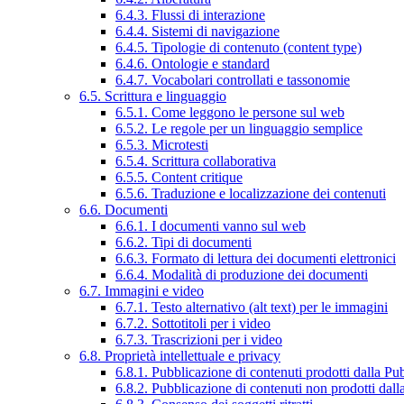
6.4.3. Flussi di interazione
6.4.4. Sistemi di navigazione
6.4.5. Tipologie di contenuto (content type)
6.4.6. Ontologie e standard
6.4.7. Vocabolari controllati e tassonomie
6.5. Scrittura e linguaggio
6.5.1. Come leggono le persone sul web
6.5.2. Le regole per un linguaggio semplice
6.5.3. Microtesti
6.5.4. Scrittura collaborativa
6.5.5. Content critique
6.5.6. Traduzione e localizzazione dei contenuti
6.6. Documenti
6.6.1. I documenti vanno sul web
6.6.2. Tipi di documenti
6.6.3. Formato di lettura dei documenti elettronici
6.6.4. Modalità di produzione dei documenti
6.7. Immagini e video
6.7.1. Testo alternativo (alt text) per le immagini
6.7.2. Sottotitoli per i video
6.7.3. Trascrizioni per i video
6.8. Proprietà intellettuale e privacy
6.8.1. Pubblicazione di contenuti prodotti dalla P
6.8.2. Pubblicazione di contenuti non prodotti dal