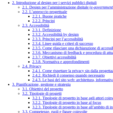
2. Introduzione al design per i servizi pubblici digitali
2.1. Design per l’amministrazione digitale (
e-government
2.2. L’approccio progettuale
2.2.1. Buone pratiche
2.2.2. Principi
2.3. Accessibilità
2.3.1. Definizione
2.3.2. Accessibilità by design
2.3.3. Principi per l’accessibilità
2.3.4. Linee guida e criteri di successo
2.3.5. Come rilasciare una dichiarazione di accessib
2.3.6. Meccanismo di feedback e procedura di attu
2.3.7. Obiettivi accessibilità
2.3.8. Normativa e approfondimenti
2.4. Privacy
2.4.1. Come rispettare la privacy sin dalla progettaz
2.4.2. Richiedi il consenso quando necessario
2.4.3. Le basi del sito web: architettura, informati
3. Pianificazione, gestione e strategia
3.1. Obiettivi del progetto
3.2. Tipologie di progetti
3.2.1. Tipologie di progetto in base agli attori coinv
3.2.2. Tipologie di progetto in base al focus
3.2.3. Tipologie di progetto in base all’ambito di i
3.3. Competenze, ruoli e figure coinvolte