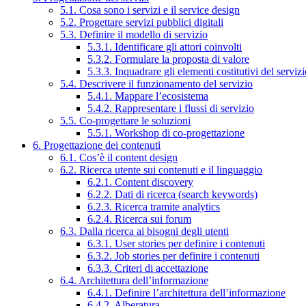
5.1. Cosa sono i servizi e il service design
5.2. Progettare servizi pubblici digitali
5.3. Definire il modello di servizio
5.3.1. Identificare gli attori coinvolti
5.3.2. Formulare la proposta di valore
5.3.3. Inquadrare gli elementi costitutivi del serviz
5.4. Descrivere il funzionamento del servizio
5.4.1. Mappare l’ecosistema
5.4.2. Rappresentare i flussi di servizio
5.5. Co-progettare le soluzioni
5.5.1. Workshop di co-progettazione
6. Progettazione dei contenuti
6.1. Cos’è il content design
6.2. Ricerca utente sui contenuti e il linguaggio
6.2.1. Content discovery
6.2.2. Dati di ricerca (search keywords)
6.2.3. Ricerca tramite analytics
6.2.4. Ricerca sui forum
6.3. Dalla ricerca ai bisogni degli utenti
6.3.1. User stories per definire i contenuti
6.3.2. Job stories per definire i contenuti
6.3.3. Criteri di accettazione
6.4. Architettura dell’informazione
6.4.1. Definire l’architettura dell’informazione
6.4.2. Alberatura