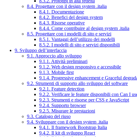
8.3.2. Prototipi in alta fedeltà
8.4. Progettare con il design system .italia
8.4.1. Documentazione
8.4.2. Benefici del design system
8.4.3. Risorse operative
8.4.4. Come contribuire al design system .italia
8.5. Progettare con i modelli di sito e servizi
8.5.1. Vantaggi dell’utilizzo dei modelli
8.5.2. I modelli di sito e servizi disponibili
9. Sviluppo dell’interfaccia
9.1. Approccio allo sviluppo
9.1.1. Attività preliminari
9.1.2. Web design responsivo e accessibile
9.1.3. Mobile first
9.1.4. Progressive enhancement e Graceful degrad
9.2. Strumenti di supporto allo sviluppo del software
9.2.1. Feature detection
9.2.2. Verificare le feature disponibili con Can I us
9.2.3. Strumenti e risorse per CSS e JavaScript
9.2.4. Supporto browser
9.2.5. Misurare le prestazioni
9.3. Catalogo del riuso
9.4. Sviluppare con il design system .italia
9.4.1. Il framework Bootstrap Italia
9.4.2. Il kit di sviluppo React