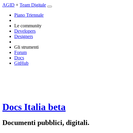
AGID
+
Team Digitale
Piano Triennale
Le community
Developers
Designers
Gli strumenti
Forum
Docs
GitHub
Docs Italia
beta
Documenti pubblici, digitali.