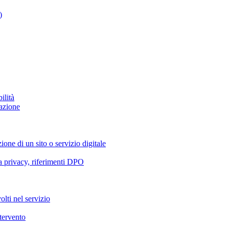
)
ilità
azione
ione di un sito o servizio digitale
va privacy, riferimenti DPO
olti nel servizio
ntervento