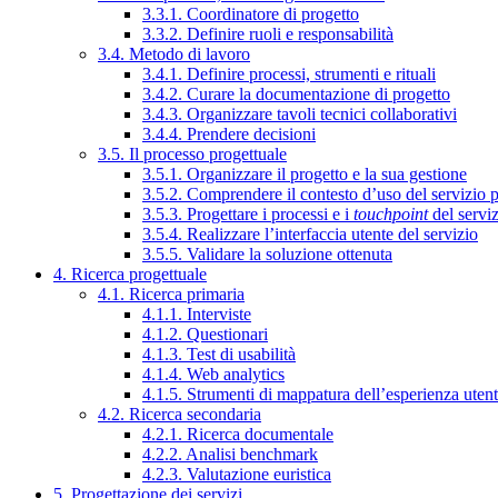
3.3.1. Coordinatore di progetto
3.3.2. Definire ruoli e responsabilità
3.4. Metodo di lavoro
3.4.1. Definire processi, strumenti e rituali
3.4.2. Curare la documentazione di progetto
3.4.3. Organizzare tavoli tecnici collaborativi
3.4.4. Prendere decisioni
3.5. Il processo progettuale
3.5.1. Organizzare il progetto e la sua gestione
3.5.2. Comprendere il contesto d’uso del servizio 
3.5.3. Progettare i processi e i
touchpoint
del servi
3.5.4. Realizzare l’interfaccia utente del servizio
3.5.5. Validare la soluzione ottenuta
4. Ricerca progettuale
4.1. Ricerca primaria
4.1.1. Interviste
4.1.2. Questionari
4.1.3. Test di usabilità
4.1.4. Web analytics
4.1.5. Strumenti di mappatura dell’esperienza uten
4.2. Ricerca secondaria
4.2.1. Ricerca documentale
4.2.2. Analisi benchmark
4.2.3. Valutazione euristica
5. Progettazione dei servizi