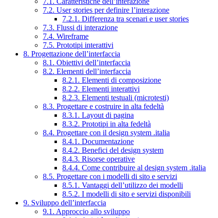
7.1. Caratteristiche dell’interazione
7.2. User stories per definire l’interazione
7.2.1. Differenza tra scenari e user stories
7.3. Flussi di interazione
7.4. Wireframe
7.5. Prototipi interattivi
8. Progettazione dell’interfaccia
8.1. Obiettivi dell’interfaccia
8.2. Elementi dell’interfaccia
8.2.1. Elementi di composizione
8.2.2. Elementi interattivi
8.2.3. Elementi testuali (microtesti)
8.3. Progettare e costruire in alta fedeltà
8.3.1. Layout di pagina
8.3.2. Prototipi in alta fedeltà
8.4. Progettare con il design system .italia
8.4.1. Documentazione
8.4.2. Benefici del design system
8.4.3. Risorse operative
8.4.4. Come contribuire al design system .italia
8.5. Progettare con i modelli di sito e servizi
8.5.1. Vantaggi dell’utilizzo dei modelli
8.5.2. I modelli di sito e servizi disponibili
9. Sviluppo dell’interfaccia
9.1. Approccio allo sviluppo