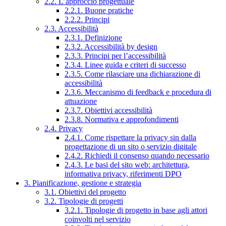
2.2. L’approccio progettuale
2.2.1. Buone pratiche
2.2.2. Principi
2.3. Accessibilità
2.3.1. Definizione
2.3.2. Accessibilità by design
2.3.3. Principi per l’accessibilità
2.3.4. Linee guida e criteri di successo
2.3.5. Come rilasciare una dichiarazione di
accessibilità
2.3.6. Meccanismo di feedback e procedura di
attuazione
2.3.7. Obiettivi accessibilità
2.3.8. Normativa e approfondimenti
2.4. Privacy
2.4.1. Come rispettare la privacy sin dalla
progettazione di un sito o servizio digitale
2.4.2. Richiedi il consenso quando necessario
2.4.3. Le basi del sito web: architettura,
informativa privacy, riferimenti DPO
3. Pianificazione, gestione e strategia
3.1. Obiettivi del progetto
3.2. Tipologie di progetti
3.2.1. Tipologie di progetto in base agli attori
coinvolti nel servizio