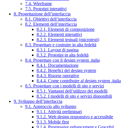
7.4. Wireframe
7.5. Prototipi interattivi
8. Progettazione dell’interfaccia
8.1. Obiettivi dell’interfaccia
8.2. Elementi dell’interfaccia
8.2.1. Elementi di composizione
8.2.2. Elementi interattivi
8.2.3. Elementi testuali (microtesti)
8.3. Progettare e costruire in alta fedeltà
8.3.1. Layout di pagina
8.3.2. Prototipi in alta fedeltà
8.4. Progettare con il design system .italia
8.4.1. Documentazione
8.4.2. Benefici del design system
8.4.3. Risorse operative
8.4.4. Come contribuire al design system .italia
8.5. Progettare con i modelli di sito e servizi
8.5.1. Vantaggi dell’utilizzo dei modelli
8.5.2. I modelli di sito e servizi disponibili
9. Sviluppo dell’interfaccia
9.1. Approccio allo sviluppo
9.1.1. Attività preliminari
9.1.2. Web design responsivo e accessibile
9.1.3. Mobile first
9.1.4. Progressive enhancement e Graceful