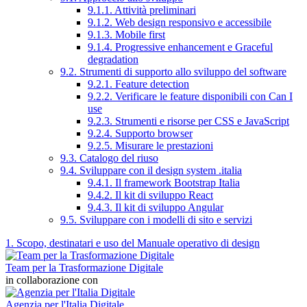
9.1.1. Attività preliminari
9.1.2. Web design responsivo e accessibile
9.1.3. Mobile first
9.1.4. Progressive enhancement e Graceful
degradation
9.2. Strumenti di supporto allo sviluppo del software
9.2.1. Feature detection
9.2.2. Verificare le feature disponibili con Can I
use
9.2.3. Strumenti e risorse per CSS e JavaScript
9.2.4. Supporto browser
9.2.5. Misurare le prestazioni
9.3. Catalogo del riuso
9.4. Sviluppare con il design system .italia
9.4.1. Il framework Bootstrap Italia
9.4.2. Il kit di sviluppo React
9.4.3. Il kit di sviluppo Angular
9.5. Sviluppare con i modelli di sito e servizi
1. Scopo, destinatari e uso del Manuale operativo di design
Team per la Trasformazione Digitale
in collaborazione con
Agenzia per l'Italia Digitale