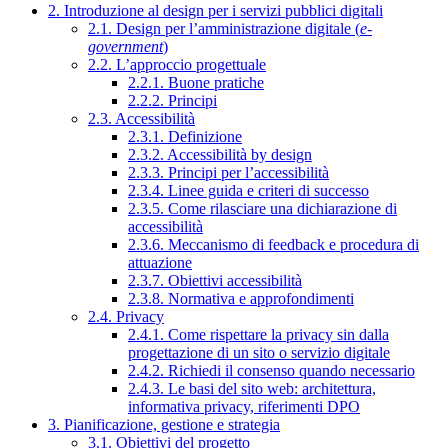
2. Introduzione al design per i servizi pubblici digitali
2.1. Design per l’amministrazione digitale (
e-
government
)
2.2. L’approccio progettuale
2.2.1. Buone pratiche
2.2.2. Principi
2.3. Accessibilità
2.3.1. Definizione
2.3.2. Accessibilità by design
2.3.3. Principi per l’accessibilità
2.3.4. Linee guida e criteri di successo
2.3.5. Come rilasciare una dichiarazione di
accessibilità
2.3.6. Meccanismo di feedback e procedura di
attuazione
2.3.7. Obiettivi accessibilità
2.3.8. Normativa e approfondimenti
2.4. Privacy
2.4.1. Come rispettare la privacy sin dalla
progettazione di un sito o servizio digitale
2.4.2. Richiedi il consenso quando necessario
2.4.3. Le basi del sito web: architettura,
informativa privacy, riferimenti DPO
3. Pianificazione, gestione e strategia
3.1. Obiettivi del progetto