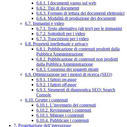
6.6.1. I documenti vanno sul web
6.6.2. Tipi di documenti
6.6.3. Formato di lettura dei documenti elettronici
6.6.4. Modalità di produzione dei documenti
6.7. Immagini e video
6.7.1. Testo alternativo (alt text) per le immagini
6.7.2. Sottotitoli per i video
6.7.3. Trascrizioni per i video
6.8. Proprietà intellettuale e privacy
6.8.1. Pubblicazione di contenuti prodotti dalla
Pubblica Amministrazione
6.8.2. Pubblicazione di contenuti non prodotti
dalla Pubblica Amministrazione
6.8.3. Consenso dei soggetti ritratti
6.9. Ottimizzazione per i motori di ricerca (SEO)
6.9.1. I fattori
on-page
6.9.2. I fattori
off-page
6.9.3. Strumenti di diagnostica SEO: Search
Console
6.10. Gestire i contenuti
6.10.1. L’inventario dei contenuti
6.10.2. Revisionare i contenuti
6.10.3. Migrare i contenuti
6.10.4. Pubblicare i contenuti
7. Progettazione dell’interazione