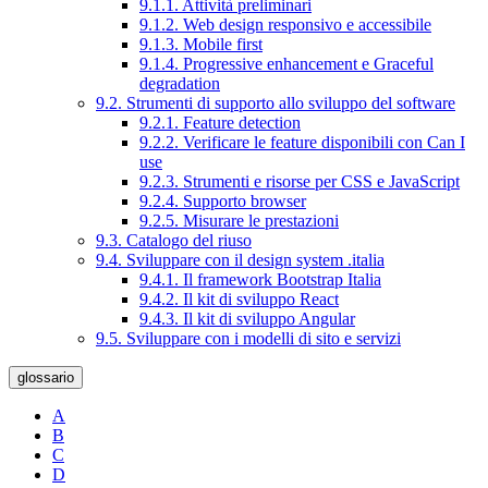
9.1.1. Attività preliminari
9.1.2. Web design responsivo e accessibile
9.1.3. Mobile first
9.1.4. Progressive enhancement e Graceful
degradation
9.2. Strumenti di supporto allo sviluppo del software
9.2.1. Feature detection
9.2.2. Verificare le feature disponibili con Can I
use
9.2.3. Strumenti e risorse per CSS e JavaScript
9.2.4. Supporto browser
9.2.5. Misurare le prestazioni
9.3. Catalogo del riuso
9.4. Sviluppare con il design system .italia
9.4.1. Il framework Bootstrap Italia
9.4.2. Il kit di sviluppo React
9.4.3. Il kit di sviluppo Angular
9.5. Sviluppare con i modelli di sito e servizi
glossario
A
B
C
D