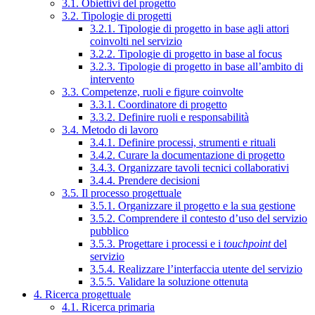
3.1. Obiettivi del progetto
3.2. Tipologie di progetti
3.2.1. Tipologie di progetto in base agli attori
coinvolti nel servizio
3.2.2. Tipologie di progetto in base al focus
3.2.3. Tipologie di progetto in base all’ambito di
intervento
3.3. Competenze, ruoli e figure coinvolte
3.3.1. Coordinatore di progetto
3.3.2. Definire ruoli e responsabilità
3.4. Metodo di lavoro
3.4.1. Definire processi, strumenti e rituali
3.4.2. Curare la documentazione di progetto
3.4.3. Organizzare tavoli tecnici collaborativi
3.4.4. Prendere decisioni
3.5. Il processo progettuale
3.5.1. Organizzare il progetto e la sua gestione
3.5.2. Comprendere il contesto d’uso del servizio
pubblico
3.5.3. Progettare i processi e i
touchpoint
del
servizio
3.5.4. Realizzare l’interfaccia utente del servizio
3.5.5. Validare la soluzione ottenuta
4. Ricerca progettuale
4.1. Ricerca primaria