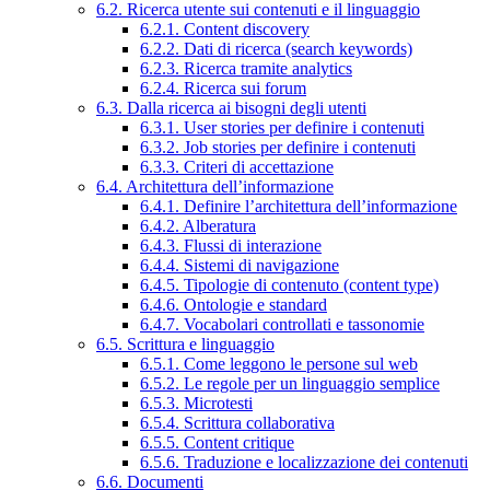
6.2. Ricerca utente sui contenuti e il linguaggio
6.2.1. Content discovery
6.2.2. Dati di ricerca (search keywords)
6.2.3. Ricerca tramite analytics
6.2.4. Ricerca sui forum
6.3. Dalla ricerca ai bisogni degli utenti
6.3.1. User stories per definire i contenuti
6.3.2. Job stories per definire i contenuti
6.3.3. Criteri di accettazione
6.4. Architettura dell’informazione
6.4.1. Definire l’architettura dell’informazione
6.4.2. Alberatura
6.4.3. Flussi di interazione
6.4.4. Sistemi di navigazione
6.4.5. Tipologie di contenuto (content type)
6.4.6. Ontologie e standard
6.4.7. Vocabolari controllati e tassonomie
6.5. Scrittura e linguaggio
6.5.1. Come leggono le persone sul web
6.5.2. Le regole per un linguaggio semplice
6.5.3. Microtesti
6.5.4. Scrittura collaborativa
6.5.5. Content critique
6.5.6. Traduzione e localizzazione dei contenuti
6.6. Documenti