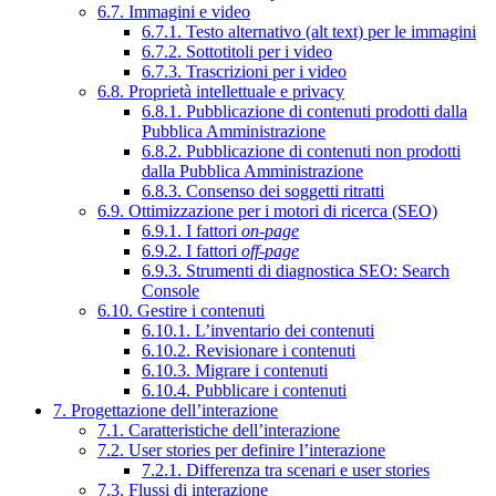
6.7. Immagini e video
6.7.1. Testo alternativo (alt text) per le immagini
6.7.2. Sottotitoli per i video
6.7.3. Trascrizioni per i video
6.8. Proprietà intellettuale e privacy
6.8.1. Pubblicazione di contenuti prodotti dalla
Pubblica Amministrazione
6.8.2. Pubblicazione di contenuti non prodotti
dalla Pubblica Amministrazione
6.8.3. Consenso dei soggetti ritratti
6.9. Ottimizzazione per i motori di ricerca (SEO)
6.9.1. I fattori
on-page
6.9.2. I fattori
off-page
6.9.3. Strumenti di diagnostica SEO: Search
Console
6.10. Gestire i contenuti
6.10.1. L’inventario dei contenuti
6.10.2. Revisionare i contenuti
6.10.3. Migrare i contenuti
6.10.4. Pubblicare i contenuti
7. Progettazione dell’interazione
7.1. Caratteristiche dell’interazione
7.2. User stories per definire l’interazione
7.2.1. Differenza tra scenari e user stories
7.3. Flussi di interazione