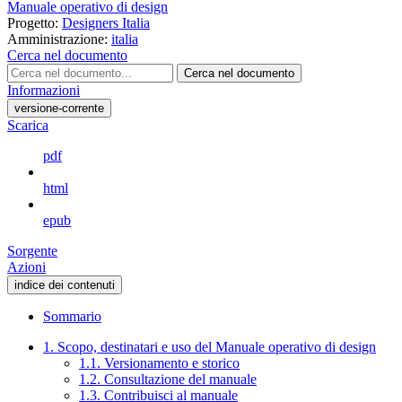
Manuale operativo di design
Progetto:
Designers Italia
Amministrazione:
italia
Cerca nel documento
Cerca nel documento
Informazioni
versione-corrente
Scarica
pdf
html
epub
Sorgente
Azioni
indice dei contenuti
Sommario
1. Scopo, destinatari e uso del Manuale operativo di design
1.1. Versionamento e storico
1.2. Consultazione del manuale
1.3. Contribuisci al manuale