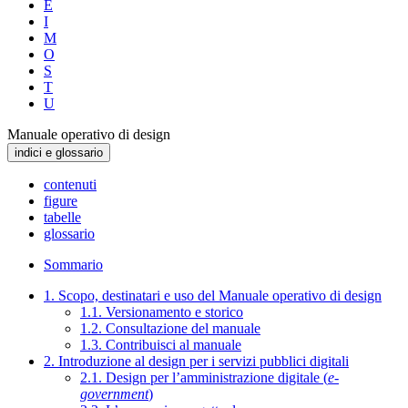
E
I
M
O
S
T
U
Manuale operativo di design
indici e glossario
contenuti
figure
tabelle
glossario
Sommario
1. Scopo, destinatari e uso del Manuale operativo di design
1.1. Versionamento e storico
1.2. Consultazione del manuale
1.3. Contribuisci al manuale
2. Introduzione al design per i servizi pubblici digitali
2.1. Design per l’amministrazione digitale (
e-
government
)