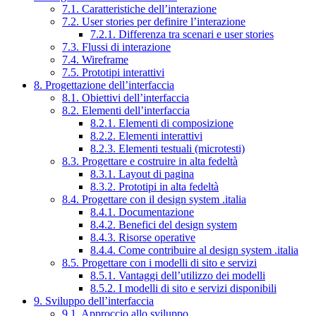
7.1. Caratteristiche dell’interazione
7.2. User stories per definire l’interazione
7.2.1. Differenza tra scenari e user stories
7.3. Flussi di interazione
7.4. Wireframe
7.5. Prototipi interattivi
8. Progettazione dell’interfaccia
8.1. Obiettivi dell’interfaccia
8.2. Elementi dell’interfaccia
8.2.1. Elementi di composizione
8.2.2. Elementi interattivi
8.2.3. Elementi testuali (microtesti)
8.3. Progettare e costruire in alta fedeltà
8.3.1. Layout di pagina
8.3.2. Prototipi in alta fedeltà
8.4. Progettare con il design system .italia
8.4.1. Documentazione
8.4.2. Benefici del design system
8.4.3. Risorse operative
8.4.4. Come contribuire al design system .italia
8.5. Progettare con i modelli di sito e servizi
8.5.1. Vantaggi dell’utilizzo dei modelli
8.5.2. I modelli di sito e servizi disponibili
9. Sviluppo dell’interfaccia
9.1. Approccio allo sviluppo