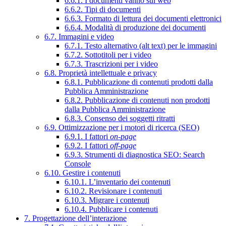
6.6.1. I documenti vanno sul web
6.6.2. Tipi di documenti
6.6.3. Formato di lettura dei documenti elettronici
6.6.4. Modalità di produzione dei documenti
6.7. Immagini e video
6.7.1. Testo alternativo (alt text) per le immagini
6.7.2. Sottotitoli per i video
6.7.3. Trascrizioni per i video
6.8. Proprietà intellettuale e privacy
6.8.1. Pubblicazione di contenuti prodotti dalla
Pubblica Amministrazione
6.8.2. Pubblicazione di contenuti non prodotti
dalla Pubblica Amministrazione
6.8.3. Consenso dei soggetti ritratti
6.9. Ottimizzazione per i motori di ricerca (SEO)
6.9.1. I fattori
on-page
6.9.2. I fattori
off-page
6.9.3. Strumenti di diagnostica SEO: Search
Console
6.10. Gestire i contenuti
6.10.1. L’inventario dei contenuti
6.10.2. Revisionare i contenuti
6.10.3. Migrare i contenuti
6.10.4. Pubblicare i contenuti
7. Progettazione dell’interazione