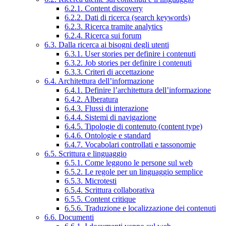
6.2.1. Content discovery
6.2.2. Dati di ricerca (search keywords)
6.2.3. Ricerca tramite analytics
6.2.4. Ricerca sui forum
6.3. Dalla ricerca ai bisogni degli utenti
6.3.1. User stories per definire i contenuti
6.3.2. Job stories per definire i contenuti
6.3.3. Criteri di accettazione
6.4. Architettura dell’informazione
6.4.1. Definire l’architettura dell’informazione
6.4.2. Alberatura
6.4.3. Flussi di interazione
6.4.4. Sistemi di navigazione
6.4.5. Tipologie di contenuto (content type)
6.4.6. Ontologie e standard
6.4.7. Vocabolari controllati e tassonomie
6.5. Scrittura e linguaggio
6.5.1. Come leggono le persone sul web
6.5.2. Le regole per un linguaggio semplice
6.5.3. Microtesti
6.5.4. Scrittura collaborativa
6.5.5. Content critique
6.5.6. Traduzione e localizzazione dei contenuti
6.6. Documenti