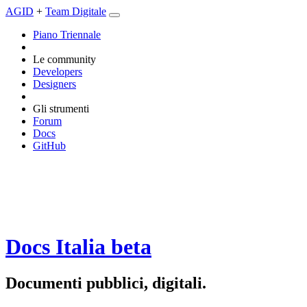
AGID
+
Team Digitale
Piano Triennale
Le community
Developers
Designers
Gli strumenti
Forum
Docs
GitHub
Docs Italia
beta
Documenti pubblici, digitali.