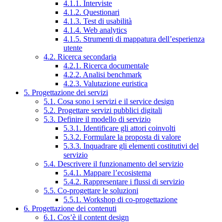
4.1.1. Interviste
4.1.2. Questionari
4.1.3. Test di usabilità
4.1.4. Web analytics
4.1.5. Strumenti di mappatura dell’esperienza
utente
4.2. Ricerca secondaria
4.2.1. Ricerca documentale
4.2.2. Analisi benchmark
4.2.3. Valutazione euristica
5. Progettazione dei servizi
5.1. Cosa sono i servizi e il service design
5.2. Progettare servizi pubblici digitali
5.3. Definire il modello di servizio
5.3.1. Identificare gli attori coinvolti
5.3.2. Formulare la proposta di valore
5.3.3. Inquadrare gli elementi costitutivi del
servizio
5.4. Descrivere il funzionamento del servizio
5.4.1. Mappare l’ecosistema
5.4.2. Rappresentare i flussi di servizio
5.5. Co-progettare le soluzioni
5.5.1. Workshop di co-progettazione
6. Progettazione dei contenuti
6.1. Cos’è il content design