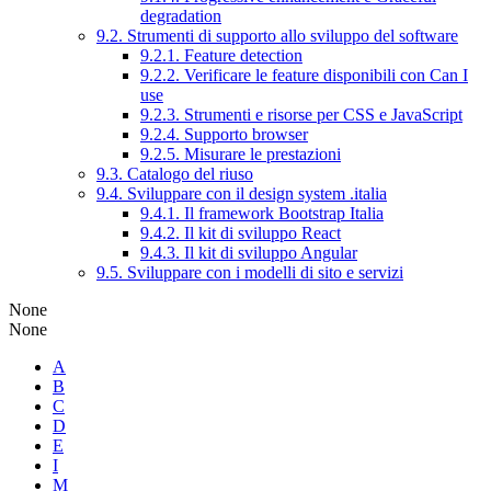
degradation
9.2. Strumenti di supporto allo sviluppo del software
9.2.1. Feature detection
9.2.2. Verificare le feature disponibili con Can I
use
9.2.3. Strumenti e risorse per CSS e JavaScript
9.2.4. Supporto browser
9.2.5. Misurare le prestazioni
9.3. Catalogo del riuso
9.4. Sviluppare con il design system .italia
9.4.1. Il framework Bootstrap Italia
9.4.2. Il kit di sviluppo React
9.4.3. Il kit di sviluppo Angular
9.5. Sviluppare con i modelli di sito e servizi
None
None
A
B
C
D
E
I
M