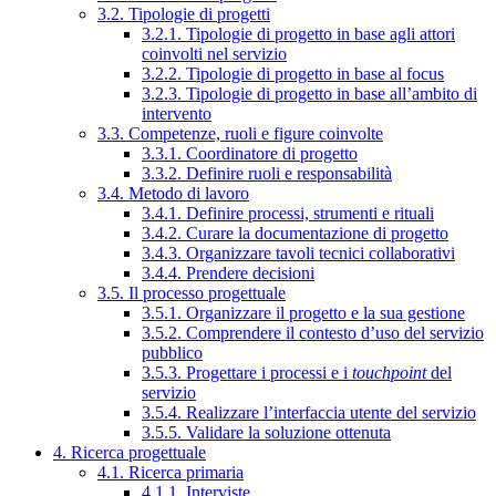
3.2. Tipologie di progetti
3.2.1. Tipologie di progetto in base agli attori
coinvolti nel servizio
3.2.2. Tipologie di progetto in base al focus
3.2.3. Tipologie di progetto in base all’ambito di
intervento
3.3. Competenze, ruoli e figure coinvolte
3.3.1. Coordinatore di progetto
3.3.2. Definire ruoli e responsabilità
3.4. Metodo di lavoro
3.4.1. Definire processi, strumenti e rituali
3.4.2. Curare la documentazione di progetto
3.4.3. Organizzare tavoli tecnici collaborativi
3.4.4. Prendere decisioni
3.5. Il processo progettuale
3.5.1. Organizzare il progetto e la sua gestione
3.5.2. Comprendere il contesto d’uso del servizio
pubblico
3.5.3. Progettare i processi e i
touchpoint
del
servizio
3.5.4. Realizzare l’interfaccia utente del servizio
3.5.5. Validare la soluzione ottenuta
4. Ricerca progettuale
4.1. Ricerca primaria
4.1.1. Interviste