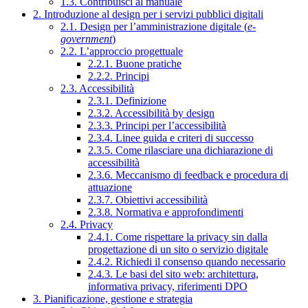
1.3. Contribuisci al manuale
2. Introduzione al design per i servizi pubblici digitali
2.1. Design per l’amministrazione digitale (
e-
government
)
2.2. L’approccio progettuale
2.2.1. Buone pratiche
2.2.2. Principi
2.3. Accessibilità
2.3.1. Definizione
2.3.2. Accessibilità by design
2.3.3. Principi per l’accessibilità
2.3.4. Linee guida e criteri di successo
2.3.5. Come rilasciare una dichiarazione di
accessibilità
2.3.6. Meccanismo di feedback e procedura di
attuazione
2.3.7. Obiettivi accessibilità
2.3.8. Normativa e approfondimenti
2.4. Privacy
2.4.1. Come rispettare la privacy sin dalla
progettazione di un sito o servizio digitale
2.4.2. Richiedi il consenso quando necessario
2.4.3. Le basi del sito web: architettura,
informativa privacy, riferimenti DPO
3. Pianificazione, gestione e strategia