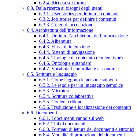
6.2.4. Ricerca sui forum
6.3. Dalla ricerca ai bisogni degli utenti
6.3.1. User stories per definire i contenuti
6.3.2. Job stories per definire i contenuti
6.3.3. Criteri di accettazione
6.4. Architettura dell’informazione
6.4.1. Definire l’architettura dell’informazione
6.4.2. Alberatura
6.4.3. Flussi di interazione
6.4.4. Sistemi di navigazione
6.4.5. Tipologie di contenuto (content type)
6.4.6. Ontologie e standard
6.4.7. Vocabolari controllati e tassonomie
6.5. Scrittura e linguaggio
6.5.1. Come leggono le persone sul web
6.5.2. Le regole per un linguaggio semplice
6.5.3. Microtesti
6.5.4. Scrittura collaborativa
6.5.5. Content critique
6.5.6. Traduzione e localizzazione dei contenuti
6.6. Documenti
6.6.1. I documenti vanno sul web
6.6.2. Tipi di documenti
6.6.3. Formato di lettura dei documenti elettronici
6.6.4. Modalità di produzione dei documenti