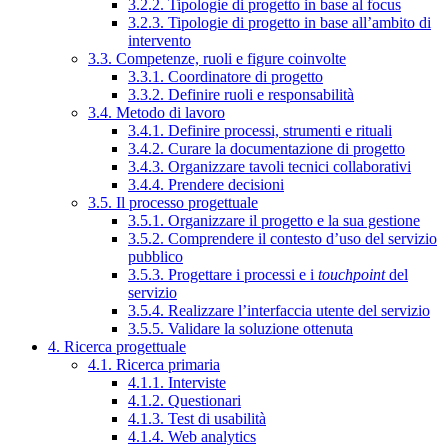
3.2.2. Tipologie di progetto in base al focus
3.2.3. Tipologie di progetto in base all’ambito di
intervento
3.3. Competenze, ruoli e figure coinvolte
3.3.1. Coordinatore di progetto
3.3.2. Definire ruoli e responsabilità
3.4. Metodo di lavoro
3.4.1. Definire processi, strumenti e rituali
3.4.2. Curare la documentazione di progetto
3.4.3. Organizzare tavoli tecnici collaborativi
3.4.4. Prendere decisioni
3.5. Il processo progettuale
3.5.1. Organizzare il progetto e la sua gestione
3.5.2. Comprendere il contesto d’uso del servizio
pubblico
3.5.3. Progettare i processi e i
touchpoint
del
servizio
3.5.4. Realizzare l’interfaccia utente del servizio
3.5.5. Validare la soluzione ottenuta
4. Ricerca progettuale
4.1. Ricerca primaria
4.1.1. Interviste
4.1.2. Questionari
4.1.3. Test di usabilità
4.1.4. Web analytics