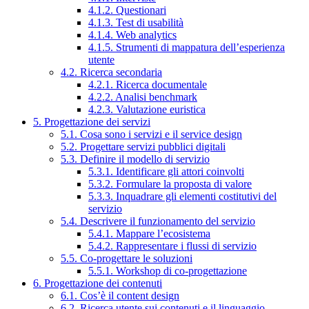
4.1.2. Questionari
4.1.3. Test di usabilità
4.1.4. Web analytics
4.1.5. Strumenti di mappatura dell’esperienza
utente
4.2. Ricerca secondaria
4.2.1. Ricerca documentale
4.2.2. Analisi benchmark
4.2.3. Valutazione euristica
5. Progettazione dei servizi
5.1. Cosa sono i servizi e il service design
5.2. Progettare servizi pubblici digitali
5.3. Definire il modello di servizio
5.3.1. Identificare gli attori coinvolti
5.3.2. Formulare la proposta di valore
5.3.3. Inquadrare gli elementi costitutivi del
servizio
5.4. Descrivere il funzionamento del servizio
5.4.1. Mappare l’ecosistema
5.4.2. Rappresentare i flussi di servizio
5.5. Co-progettare le soluzioni
5.5.1. Workshop di co-progettazione
6. Progettazione dei contenuti
6.1. Cos’è il content design
6.2. Ricerca utente sui contenuti e il linguaggio