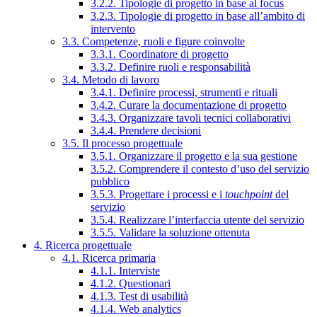
3.2.2. Tipologie di progetto in base al focus
3.2.3. Tipologie di progetto in base all’ambito di
intervento
3.3. Competenze, ruoli e figure coinvolte
3.3.1. Coordinatore di progetto
3.3.2. Definire ruoli e responsabilità
3.4. Metodo di lavoro
3.4.1. Definire processi, strumenti e rituali
3.4.2. Curare la documentazione di progetto
3.4.3. Organizzare tavoli tecnici collaborativi
3.4.4. Prendere decisioni
3.5. Il processo progettuale
3.5.1. Organizzare il progetto e la sua gestione
3.5.2. Comprendere il contesto d’uso del servizio
pubblico
3.5.3. Progettare i processi e i
touchpoint
del
servizio
3.5.4. Realizzare l’interfaccia utente del servizio
3.5.5. Validare la soluzione ottenuta
4. Ricerca progettuale
4.1. Ricerca primaria
4.1.1. Interviste
4.1.2. Questionari
4.1.3. Test di usabilità
4.1.4. Web analytics