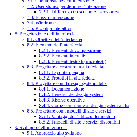
7.1. Caratteristiche dell’interazione
7.2. User stories per definire l’interazione
7.2.1. Differenza tra scenari e user stories
7.3. Flussi di interazione
7.4. Wireframe
7.5. Prototipi interattivi
8. Progettazione dell’interfaccia
8.1. Obiettivi dell’interfaccia
8.2. Elementi dell’interfaccia
8.2.1. Elementi di composizione
8.2.2. Elementi interattivi
8.2.3. Elementi testuali (microtesti)
8.3. Progettare e costruire in alta fedeltà
8.3.1. Layout di pagina
8.3.2. Prototipi in alta fedeltà
8.4. Progettare con il design system .italia
8.4.1. Documentazione
8.4.2. Benefici del design system
8.4.3. Risorse operative
8.4.4. Come contribuire al design system .italia
8.5. Progettare con i modelli di sito e servizi
8.5.1. Vantaggi dell’utilizzo dei modelli
8.5.2. I modelli di sito e servizi disponibili
9. Sviluppo dell’interfaccia
9.1. Approccio allo sviluppo