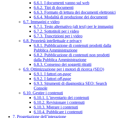
6.6.1. I documenti vanno sul web
6.6.2. Tipi di documenti
6.6.3. Formato di lettura dei documenti elettronici
6.6.4. Modalità di produzione dei documenti
6.7. Immagini e video
6.7.1. Testo alternativo (alt text) per le immagini
6.7.2. Sottotitoli per i video
6.7.3. Trascrizioni per i video
6.8. Proprietà intellettuale e privacy
6.8.1. Pubblicazione di contenuti prodotti dalla
Pubblica Amministrazione
6.8.2. Pubblicazione di contenuti non prodotti
dalla Pubblica Amministrazione
6.8.3. Consenso dei soggetti ritratti
6.9. Ottimizzazione per i motori di ricerca (SEO)
6.9.1. I fattori
on-page
6.9.2. I fattori
off-page
6.9.3. Strumenti di diagnostica SEO: Search
Console
6.10. Gestire i contenuti
6.10.1. L’inventario dei contenuti
6.10.2. Revisionare i contenuti
6.10.3. Migrare i contenuti
6.10.4. Pubblicare i contenuti
7. Progettazione dell’interazione