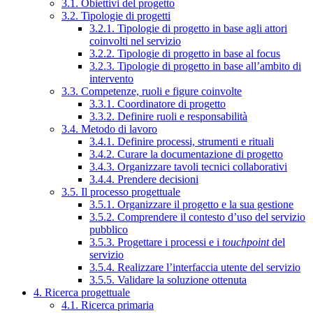
3.1. Obiettivi del progetto
3.2. Tipologie di progetti
3.2.1. Tipologie di progetto in base agli attori
coinvolti nel servizio
3.2.2. Tipologie di progetto in base al focus
3.2.3. Tipologie di progetto in base all’ambito di
intervento
3.3. Competenze, ruoli e figure coinvolte
3.3.1. Coordinatore di progetto
3.3.2. Definire ruoli e responsabilità
3.4. Metodo di lavoro
3.4.1. Definire processi, strumenti e rituali
3.4.2. Curare la documentazione di progetto
3.4.3. Organizzare tavoli tecnici collaborativi
3.4.4. Prendere decisioni
3.5. Il processo progettuale
3.5.1. Organizzare il progetto e la sua gestione
3.5.2. Comprendere il contesto d’uso del servizio
pubblico
3.5.3. Progettare i processi e i
touchpoint
del
servizio
3.5.4. Realizzare l’interfaccia utente del servizio
3.5.5. Validare la soluzione ottenuta
4. Ricerca progettuale
4.1. Ricerca primaria