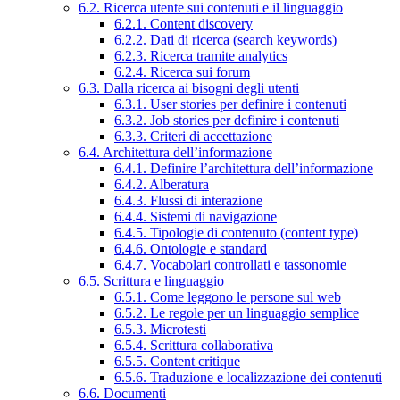
6.2. Ricerca utente sui contenuti e il linguaggio
6.2.1. Content discovery
6.2.2. Dati di ricerca (search keywords)
6.2.3. Ricerca tramite analytics
6.2.4. Ricerca sui forum
6.3. Dalla ricerca ai bisogni degli utenti
6.3.1. User stories per definire i contenuti
6.3.2. Job stories per definire i contenuti
6.3.3. Criteri di accettazione
6.4. Architettura dell’informazione
6.4.1. Definire l’architettura dell’informazione
6.4.2. Alberatura
6.4.3. Flussi di interazione
6.4.4. Sistemi di navigazione
6.4.5. Tipologie di contenuto (content type)
6.4.6. Ontologie e standard
6.4.7. Vocabolari controllati e tassonomie
6.5. Scrittura e linguaggio
6.5.1. Come leggono le persone sul web
6.5.2. Le regole per un linguaggio semplice
6.5.3. Microtesti
6.5.4. Scrittura collaborativa
6.5.5. Content critique
6.5.6. Traduzione e localizzazione dei contenuti
6.6. Documenti