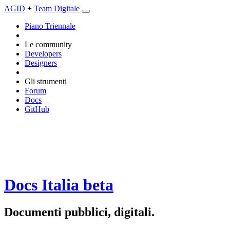
AGID
+
Team Digitale
Piano Triennale
Le community
Developers
Designers
Gli strumenti
Forum
Docs
GitHub
Docs Italia
beta
Documenti pubblici, digitali.