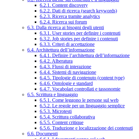
6.2.1. Content discovery
6.2.2. Dati di ricerca (search keywords)
6.2.3. Ricerca tramite analytics
6.2.4. Ricerca sui forum
6.3. Dalla ricerca ai bisogni degli utenti
6.3.1. User stories per definire i contenuti
6.3.2. Job stories per definire i contenuti
6.3.3. Criteri di accettazione
6.4. Architettura dell’informazione
6.4.1. Definire l’architettura dell’informazione
6.4.2. Alberatura
6.4.3. Flussi di interazione
6.4.4. Sistemi di navigazione
6.4.5. Tipologie di contenuto (content type)
6.4.6. Ontologie e standard
6.4.7. Vocabolari controllati e tassonomie
6.5. Scrittura e linguaggio
6.5.1. Come leggono le persone sul web
6.5.2. Le regole per un linguaggio semplice
6.5.3. Microtesti
6.5.4. Scrittura collaborativa
6.5.5. Content critique
6.5.6. Traduzione e localizzazione dei contenuti
6.6. Documenti