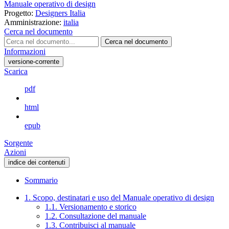
Manuale operativo di design
Progetto:
Designers Italia
Amministrazione:
italia
Cerca nel documento
Cerca nel documento
Informazioni
versione-corrente
Scarica
pdf
html
epub
Sorgente
Azioni
indice dei contenuti
Sommario
1. Scopo, destinatari e uso del Manuale operativo di design
1.1. Versionamento e storico
1.2. Consultazione del manuale
1.3. Contribuisci al manuale