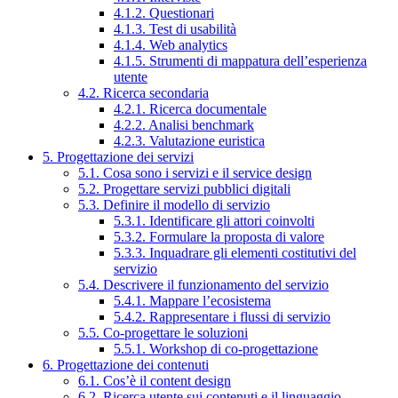
4.1.2. Questionari
4.1.3. Test di usabilità
4.1.4. Web analytics
4.1.5. Strumenti di mappatura dell’esperienza
utente
4.2. Ricerca secondaria
4.2.1. Ricerca documentale
4.2.2. Analisi benchmark
4.2.3. Valutazione euristica
5. Progettazione dei servizi
5.1. Cosa sono i servizi e il service design
5.2. Progettare servizi pubblici digitali
5.3. Definire il modello di servizio
5.3.1. Identificare gli attori coinvolti
5.3.2. Formulare la proposta di valore
5.3.3. Inquadrare gli elementi costitutivi del
servizio
5.4. Descrivere il funzionamento del servizio
5.4.1. Mappare l’ecosistema
5.4.2. Rappresentare i flussi di servizio
5.5. Co-progettare le soluzioni
5.5.1. Workshop di co-progettazione
6. Progettazione dei contenuti
6.1. Cos’è il content design
6.2. Ricerca utente sui contenuti e il linguaggio