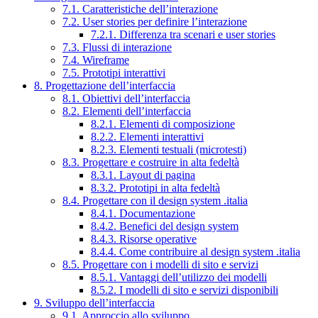
7.1. Caratteristiche dell’interazione
7.2. User stories per definire l’interazione
7.2.1. Differenza tra scenari e user stories
7.3. Flussi di interazione
7.4. Wireframe
7.5. Prototipi interattivi
8. Progettazione dell’interfaccia
8.1. Obiettivi dell’interfaccia
8.2. Elementi dell’interfaccia
8.2.1. Elementi di composizione
8.2.2. Elementi interattivi
8.2.3. Elementi testuali (microtesti)
8.3. Progettare e costruire in alta fedeltà
8.3.1. Layout di pagina
8.3.2. Prototipi in alta fedeltà
8.4. Progettare con il design system .italia
8.4.1. Documentazione
8.4.2. Benefici del design system
8.4.3. Risorse operative
8.4.4. Come contribuire al design system .italia
8.5. Progettare con i modelli di sito e servizi
8.5.1. Vantaggi dell’utilizzo dei modelli
8.5.2. I modelli di sito e servizi disponibili
9. Sviluppo dell’interfaccia
9.1. Approccio allo sviluppo