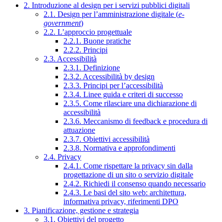
2. Introduzione al design per i servizi pubblici digitali
2.1. Design per l’amministrazione digitale (
e-
government
)
2.2. L’approccio progettuale
2.2.1. Buone pratiche
2.2.2. Principi
2.3. Accessibilità
2.3.1. Definizione
2.3.2. Accessibilità by design
2.3.3. Principi per l’accessibilità
2.3.4. Linee guida e criteri di successo
2.3.5. Come rilasciare una dichiarazione di
accessibilità
2.3.6. Meccanismo di feedback e procedura di
attuazione
2.3.7. Obiettivi accessibilità
2.3.8. Normativa e approfondimenti
2.4. Privacy
2.4.1. Come rispettare la privacy sin dalla
progettazione di un sito o servizio digitale
2.4.2. Richiedi il consenso quando necessario
2.4.3. Le basi del sito web: architettura,
informativa privacy, riferimenti DPO
3. Pianificazione, gestione e strategia
3.1. Obiettivi del progetto