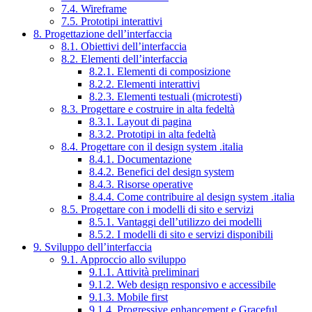
7.4. Wireframe
7.5. Prototipi interattivi
8. Progettazione dell’interfaccia
8.1. Obiettivi dell’interfaccia
8.2. Elementi dell’interfaccia
8.2.1. Elementi di composizione
8.2.2. Elementi interattivi
8.2.3. Elementi testuali (microtesti)
8.3. Progettare e costruire in alta fedeltà
8.3.1. Layout di pagina
8.3.2. Prototipi in alta fedeltà
8.4. Progettare con il design system .italia
8.4.1. Documentazione
8.4.2. Benefici del design system
8.4.3. Risorse operative
8.4.4. Come contribuire al design system .italia
8.5. Progettare con i modelli di sito e servizi
8.5.1. Vantaggi dell’utilizzo dei modelli
8.5.2. I modelli di sito e servizi disponibili
9. Sviluppo dell’interfaccia
9.1. Approccio allo sviluppo
9.1.1. Attività preliminari
9.1.2. Web design responsivo e accessibile
9.1.3. Mobile first
9.1.4. Progressive enhancement e Graceful