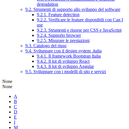
degradation
9.2. Strumenti di supporto allo sviluppo del software
9.2.1. Feature detection
9.2.2. Verificare le feature disponibili con Can I
use
9.2.3. Strumenti e risorse per CSS e JavaScript
9.2.4. Supporto browser
9.2.5. Misurare le prestazioni
9.3. Catalogo del riuso
9.4. Sviluppare con il design system .italia
9.4.1. Il framework Bootstrap Italia
9.4.2. Il kit di sviluppo React
9.4.3. Il kit di sviluppo Angular
9.5. Sviluppare con i modelli di sito e servizi
None
None
A
B
C
D
E
I
M