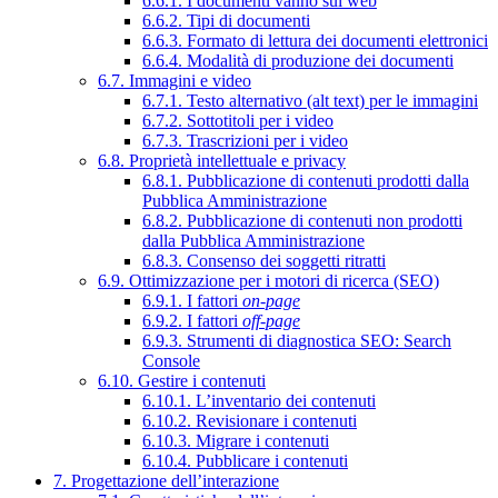
6.6.1. I documenti vanno sul web
6.6.2. Tipi di documenti
6.6.3. Formato di lettura dei documenti elettronici
6.6.4. Modalità di produzione dei documenti
6.7. Immagini e video
6.7.1. Testo alternativo (alt text) per le immagini
6.7.2. Sottotitoli per i video
6.7.3. Trascrizioni per i video
6.8. Proprietà intellettuale e privacy
6.8.1. Pubblicazione di contenuti prodotti dalla
Pubblica Amministrazione
6.8.2. Pubblicazione di contenuti non prodotti
dalla Pubblica Amministrazione
6.8.3. Consenso dei soggetti ritratti
6.9. Ottimizzazione per i motori di ricerca (SEO)
6.9.1. I fattori
on-page
6.9.2. I fattori
off-page
6.9.3. Strumenti di diagnostica SEO: Search
Console
6.10. Gestire i contenuti
6.10.1. L’inventario dei contenuti
6.10.2. Revisionare i contenuti
6.10.3. Migrare i contenuti
6.10.4. Pubblicare i contenuti
7. Progettazione dell’interazione