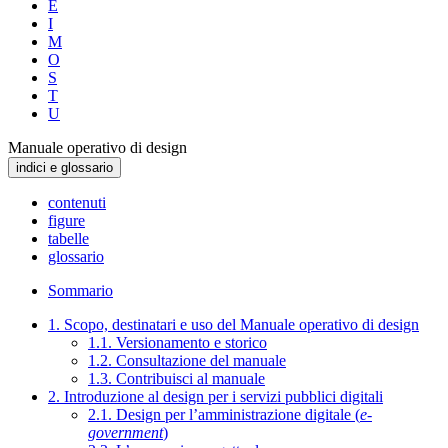
E
I
M
O
S
T
U
Manuale operativo di design
indici e glossario
contenuti
figure
tabelle
glossario
Sommario
1. Scopo, destinatari e uso del Manuale operativo di design
1.1. Versionamento e storico
1.2. Consultazione del manuale
1.3. Contribuisci al manuale
2. Introduzione al design per i servizi pubblici digitali
2.1. Design per l’amministrazione digitale (
e-
government
)