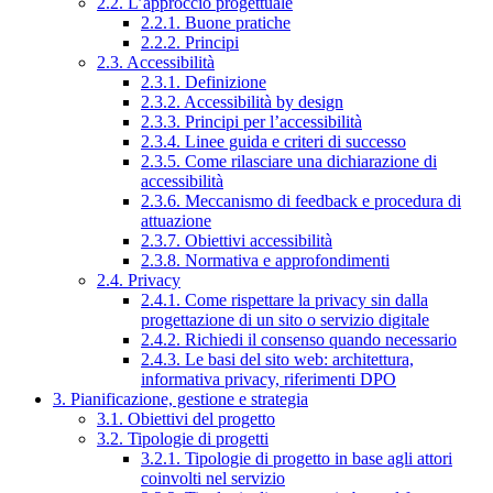
2.2. L’approccio progettuale
2.2.1. Buone pratiche
2.2.2. Principi
2.3. Accessibilità
2.3.1. Definizione
2.3.2. Accessibilità by design
2.3.3. Principi per l’accessibilità
2.3.4. Linee guida e criteri di successo
2.3.5. Come rilasciare una dichiarazione di
accessibilità
2.3.6. Meccanismo di feedback e procedura di
attuazione
2.3.7. Obiettivi accessibilità
2.3.8. Normativa e approfondimenti
2.4. Privacy
2.4.1. Come rispettare la privacy sin dalla
progettazione di un sito o servizio digitale
2.4.2. Richiedi il consenso quando necessario
2.4.3. Le basi del sito web: architettura,
informativa privacy, riferimenti DPO
3. Pianificazione, gestione e strategia
3.1. Obiettivi del progetto
3.2. Tipologie di progetti
3.2.1. Tipologie di progetto in base agli attori
coinvolti nel servizio