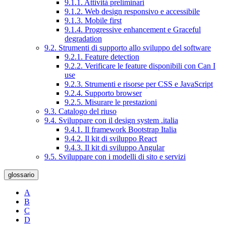
9.1.1. Attività preliminari
9.1.2. Web design responsivo e accessibile
9.1.3. Mobile first
9.1.4. Progressive enhancement e Graceful
degradation
9.2. Strumenti di supporto allo sviluppo del software
9.2.1. Feature detection
9.2.2. Verificare le feature disponibili con Can I
use
9.2.3. Strumenti e risorse per CSS e JavaScript
9.2.4. Supporto browser
9.2.5. Misurare le prestazioni
9.3. Catalogo del riuso
9.4. Sviluppare con il design system .italia
9.4.1. Il framework Bootstrap Italia
9.4.2. Il kit di sviluppo React
9.4.3. Il kit di sviluppo Angular
9.5. Sviluppare con i modelli di sito e servizi
glossario
A
B
C
D