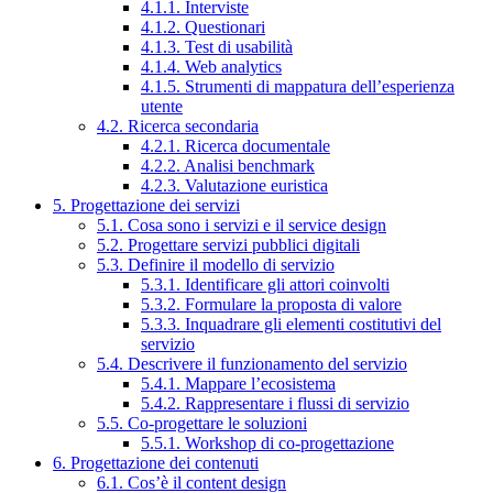
4.1.1. Interviste
4.1.2. Questionari
4.1.3. Test di usabilità
4.1.4. Web analytics
4.1.5. Strumenti di mappatura dell’esperienza
utente
4.2. Ricerca secondaria
4.2.1. Ricerca documentale
4.2.2. Analisi benchmark
4.2.3. Valutazione euristica
5. Progettazione dei servizi
5.1. Cosa sono i servizi e il service design
5.2. Progettare servizi pubblici digitali
5.3. Definire il modello di servizio
5.3.1. Identificare gli attori coinvolti
5.3.2. Formulare la proposta di valore
5.3.3. Inquadrare gli elementi costitutivi del
servizio
5.4. Descrivere il funzionamento del servizio
5.4.1. Mappare l’ecosistema
5.4.2. Rappresentare i flussi di servizio
5.5. Co-progettare le soluzioni
5.5.1. Workshop di co-progettazione
6. Progettazione dei contenuti
6.1. Cos’è il content design