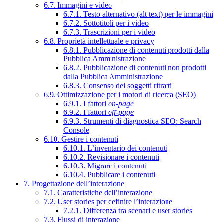
6.7. Immagini e video
6.7.1. Testo alternativo (alt text) per le immagini
6.7.2. Sottotitoli per i video
6.7.3. Trascrizioni per i video
6.8. Proprietà intellettuale e privacy
6.8.1. Pubblicazione di contenuti prodotti dalla
Pubblica Amministrazione
6.8.2. Pubblicazione di contenuti non prodotti
dalla Pubblica Amministrazione
6.8.3. Consenso dei soggetti ritratti
6.9. Ottimizzazione per i motori di ricerca (SEO)
6.9.1. I fattori
on-page
6.9.2. I fattori
off-page
6.9.3. Strumenti di diagnostica SEO: Search
Console
6.10. Gestire i contenuti
6.10.1. L’inventario dei contenuti
6.10.2. Revisionare i contenuti
6.10.3. Migrare i contenuti
6.10.4. Pubblicare i contenuti
7. Progettazione dell’interazione
7.1. Caratteristiche dell’interazione
7.2. User stories per definire l’interazione
7.2.1. Differenza tra scenari e user stories
7.3. Flussi di interazione