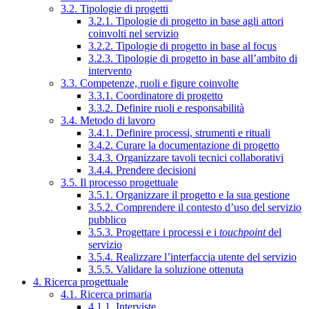
3.2. Tipologie di progetti
3.2.1. Tipologie di progetto in base agli attori
coinvolti nel servizio
3.2.2. Tipologie di progetto in base al focus
3.2.3. Tipologie di progetto in base all’ambito di
intervento
3.3. Competenze, ruoli e figure coinvolte
3.3.1. Coordinatore di progetto
3.3.2. Definire ruoli e responsabilità
3.4. Metodo di lavoro
3.4.1. Definire processi, strumenti e rituali
3.4.2. Curare la documentazione di progetto
3.4.3. Organizzare tavoli tecnici collaborativi
3.4.4. Prendere decisioni
3.5. Il processo progettuale
3.5.1. Organizzare il progetto e la sua gestione
3.5.2. Comprendere il contesto d’uso del servizio
pubblico
3.5.3. Progettare i processi e i
touchpoint
del
servizio
3.5.4. Realizzare l’interfaccia utente del servizio
3.5.5. Validare la soluzione ottenuta
4. Ricerca progettuale
4.1. Ricerca primaria
4.1.1. Interviste