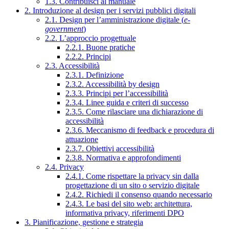
1.3. Contribuisci al manuale
2. Introduzione al design per i servizi pubblici digitali
2.1. Design per l’amministrazione digitale (
e-
government
)
2.2. L’approccio progettuale
2.2.1. Buone pratiche
2.2.2. Principi
2.3. Accessibilità
2.3.1. Definizione
2.3.2. Accessibilità by design
2.3.3. Principi per l’accessibilità
2.3.4. Linee guida e criteri di successo
2.3.5. Come rilasciare una dichiarazione di
accessibilità
2.3.6. Meccanismo di feedback e procedura di
attuazione
2.3.7. Obiettivi accessibilità
2.3.8. Normativa e approfondimenti
2.4. Privacy
2.4.1. Come rispettare la privacy sin dalla
progettazione di un sito o servizio digitale
2.4.2. Richiedi il consenso quando necessario
2.4.3. Le basi del sito web: architettura,
informativa privacy, riferimenti DPO
3. Pianificazione, gestione e strategia