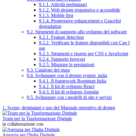
9.1.1. Attività preliminari
9.1.2. Web design responsivo e accessibile
9.1.3. Mobile first
9.1.4. Progressive enhancement e Graceful
degradation
9.2. Strumenti di supporto allo sviluppo del software
9.2.1. Feature detection
9.2.2. Verificare le feature disponibili con Can I
use
9.2.3. Strumenti e risorse per CSS e JavaScript
9.2.4. Supporto browser
9.2.5. Misurare le prestazioni
9.3. Catalogo del riuso
9.4. Sviluppare con il design system .italia
9.4.1. Il framework Bootstrap Italia
9.4.2. Il kit di sviluppo React
9.4.3. Il kit di sviluppo Angular
9.5. Sviluppare con i modelli di sito e servizi
1. Scopo, destinatari e uso del Manuale operativo di design
Team per la Trasformazione Digitale
in collaborazione con
Agenzia per l'Italia Digitale