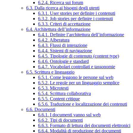
6.2.4. Ricerca sui forum
6.3. Dalla ricerca ai bisogni degli utenti
6.3.1. User stories per definire i contenuti
6.3.2. Job stories per definire i contenuti
6.3.3. Criteri di accettazione
6.4. Architettura dell’informazione
6.4.1. Definire l’architettura dell’informazione
6.4.2. Alberatura
6.4.3. Flussi di interazione
6.4.4. Sistemi di navigazione
6.4.5. Tipologie di contenuto (content type)
6.4.6. Ontologie e standard
6.4.7. Vocabolari controllati e tassonomie
6.5. Scrittura e linguaggio
6.5.1. Come leggono le persone sul web
6.5.2. Le regole per un linguaggio semplice
6.5.3. Microtesti
6.5.4. Scrittura collaborativa
6.5.5. Content critique
6.5.6. Traduzione e localizzazione dei contenuti
6.6. Documenti
6.6.1. I documenti vanno sul web
6.6.2. Tipi di documenti
6.6.3. Formato di lettura dei documenti elettronici
6.6.4. Modalità di produzione dei documenti