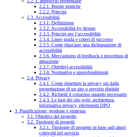
2.2. L’approccio progettuale
2.2.1. Buone pratiche
2.2.2. Principi
2.3. Accessibilità
2.3.1. Definizione
2.3.2. Accessibilità by design
2.3.3. Principi per l’accessibilità
2.3.4. Linee guida e criteri di successo
2.3.5. Come rilasciare una dichiarazione di
accessibilità
2.3.6. Meccanismo di feedback e procedura di
attuazione
2.3.7. Obiettivi accessibilità
2.3.8. Normativa e approfondimenti
2.4. Privacy
2.4.1. Come rispettare la privacy sin dalla
progettazione di un sito o servizio digitale
2.4.2. Richiedi il consenso quando necessario
2.4.3. Le basi del sito web: architettura,
informativa privacy, riferimenti DPO
3. Pianificazione, gestione e strategia
3.1. Obiettivi del progetto
3.2. Tipologie di progetti
3.2.1. Tipologie di progetto in base agli attori
coinvolti nel servizio