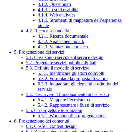
4.1.2. Questionari
4.1.3. Test di usabilità
4.1.4. Web analytics
4.1.5. Strumenti di mappatura dell’esperienza
utente
4.2. Ricerca secondaria
4.2.1. Ricerca documentale
4.2.2. Analisi benchmark
4.2.3. Valutazione euristica
5. Progettazione dei servizi
5.1. Cosa sono i servizi e il service design
5.2. Progettare servizi pubblici digitali
5.3. Definire il modello di servizio
5.3.1. Identificare gli attori coinvolti
5.3.2. Formulare la proposta di valore
5.3.3. Inquadrare gli elementi costitutivi del
servizio
5.4. Descrivere il funzionamento del servizio
5.4.1. Mappare l’ecosistema
5.4.2. Rappresentare i flussi di servizio
5.5. Co-progettare le soluzioni
5.5.1. Workshop di co-progettazione
6. Progettazione dei contenuti
6.1. Cos’è il content design
6.2. Ricerca utente sui contenuti e il linguaggio