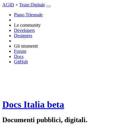
AGID
+
Team Digitale
Piano Triennale
Le community
Developers
Designers
Gli strumenti
Forum
Docs
GitHub
Docs Italia
beta
Documenti pubblici, digitali.