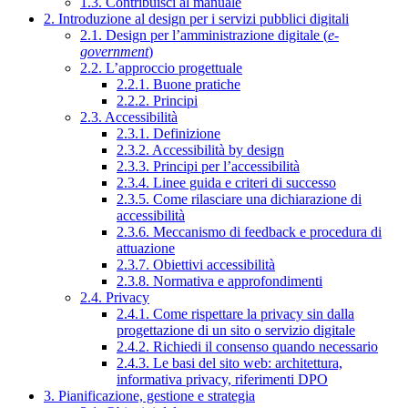
1.3. Contribuisci al manuale
2. Introduzione al design per i servizi pubblici digitali
2.1. Design per l’amministrazione digitale (
e-
government
)
2.2. L’approccio progettuale
2.2.1. Buone pratiche
2.2.2. Principi
2.3. Accessibilità
2.3.1. Definizione
2.3.2. Accessibilità by design
2.3.3. Principi per l’accessibilità
2.3.4. Linee guida e criteri di successo
2.3.5. Come rilasciare una dichiarazione di
accessibilità
2.3.6. Meccanismo di feedback e procedura di
attuazione
2.3.7. Obiettivi accessibilità
2.3.8. Normativa e approfondimenti
2.4. Privacy
2.4.1. Come rispettare la privacy sin dalla
progettazione di un sito o servizio digitale
2.4.2. Richiedi il consenso quando necessario
2.4.3. Le basi del sito web: architettura,
informativa privacy, riferimenti DPO
3. Pianificazione, gestione e strategia