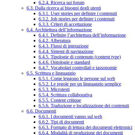
6.2.4. Ricerca sui forum
6.3. Dalla ricerca ai bisogni degli utenti
6.3.1. User stories per definire i contenuti
6.3.2. Job stories per definire i contenuti
6.3.3. Criteri di accettazione
6.4. Architettura dell’informazione
6.4.1. Definire l’architettura dell’informazione
6.4.2. Alberatura
6.4.3. Flussi di interazione
6.4.4. Sistemi di navigazione
6.4.5. Tipologie di contenuto (content type)
6.4.6. Ontologie e standard
6.4.7. Vocabolari controllati e tassonomie
6.5. Scrittura e linguaggio
6.5.1. Come leggono le persone sul web
6.5.2. Le regole per un linguaggio semplice
6.5.3. Microtesti
6.5.4. Scrittura collaborativa
6.5.5. Content critique
6.5.6. Traduzione e localizzazione dei contenuti
6.6. Documenti
6.6.1. I documenti vanno sul web
6.6.2. Tipi di documenti
6.6.3. Formato di lettura dei documenti elettronici
6.6.4. Modalità di produzione dei documenti