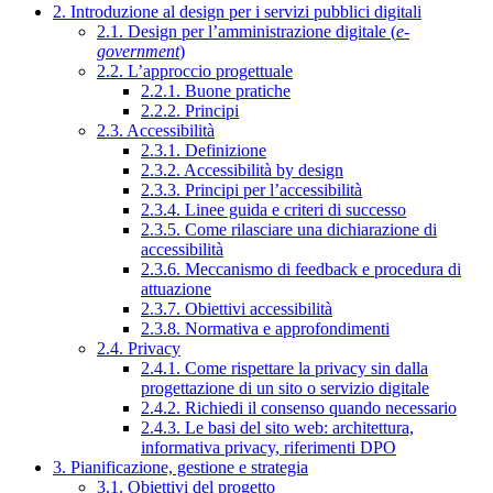
2. Introduzione al design per i servizi pubblici digitali
2.1. Design per l’amministrazione digitale (
e-
government
)
2.2. L’approccio progettuale
2.2.1. Buone pratiche
2.2.2. Principi
2.3. Accessibilità
2.3.1. Definizione
2.3.2. Accessibilità by design
2.3.3. Principi per l’accessibilità
2.3.4. Linee guida e criteri di successo
2.3.5. Come rilasciare una dichiarazione di
accessibilità
2.3.6. Meccanismo di feedback e procedura di
attuazione
2.3.7. Obiettivi accessibilità
2.3.8. Normativa e approfondimenti
2.4. Privacy
2.4.1. Come rispettare la privacy sin dalla
progettazione di un sito o servizio digitale
2.4.2. Richiedi il consenso quando necessario
2.4.3. Le basi del sito web: architettura,
informativa privacy, riferimenti DPO
3. Pianificazione, gestione e strategia
3.1. Obiettivi del progetto