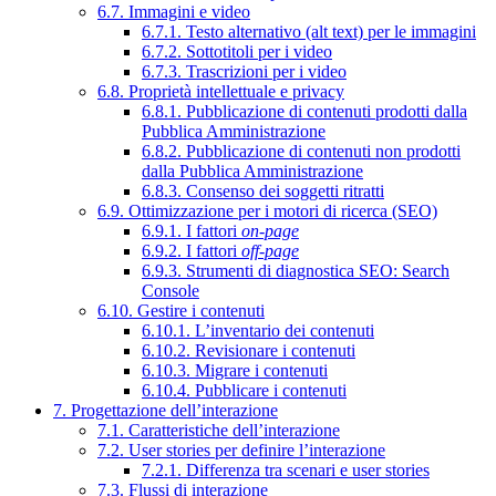
6.7. Immagini e video
6.7.1. Testo alternativo (alt text) per le immagini
6.7.2. Sottotitoli per i video
6.7.3. Trascrizioni per i video
6.8. Proprietà intellettuale e privacy
6.8.1. Pubblicazione di contenuti prodotti dalla
Pubblica Amministrazione
6.8.2. Pubblicazione di contenuti non prodotti
dalla Pubblica Amministrazione
6.8.3. Consenso dei soggetti ritratti
6.9. Ottimizzazione per i motori di ricerca (SEO)
6.9.1. I fattori
on-page
6.9.2. I fattori
off-page
6.9.3. Strumenti di diagnostica SEO: Search
Console
6.10. Gestire i contenuti
6.10.1. L’inventario dei contenuti
6.10.2. Revisionare i contenuti
6.10.3. Migrare i contenuti
6.10.4. Pubblicare i contenuti
7. Progettazione dell’interazione
7.1. Caratteristiche dell’interazione
7.2. User stories per definire l’interazione
7.2.1. Differenza tra scenari e user stories
7.3. Flussi di interazione