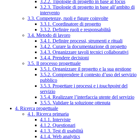
3.2.2. Tipologie di progetto in base al focus
3.2.3. Tipologie di progetto in base all’ambito di
intervento
3.3. Competenze, ruoli e figure coinvolte
3.3.1. Coordinatore di progetto
3.3.2. Definire ruoli e responsabilità
3.4. Metodo di lavoro
3.4.1. Definire processi, strumenti e rituali
3.4.2. Curare la documentazione di progetto
3.4.3. Organizzare tavoli tecnici collaborativi
3.4.4. Prendere decisioni
3.5. Il processo progettuale
3.5.1. Organizzare il progetto e la sua gestione
3.5.2. Comprendere il contesto d’uso del servizio
pubblico
3.5.3. Progettare i processi e i
touchpoint
del
servizio
3.5.4. Realizzare l’interfaccia utente del servizio
3.5.5. Validare la soluzione ottenuta
4. Ricerca progettuale
4.1. Ricerca primaria
4.1.1. Interviste
4.1.2. Questionari
4.1.3. Test di usabilità
4.1.4. Web analytics