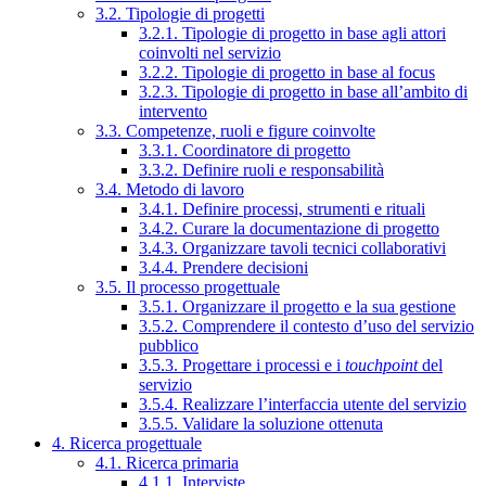
3.2. Tipologie di progetti
3.2.1. Tipologie di progetto in base agli attori
coinvolti nel servizio
3.2.2. Tipologie di progetto in base al focus
3.2.3. Tipologie di progetto in base all’ambito di
intervento
3.3. Competenze, ruoli e figure coinvolte
3.3.1. Coordinatore di progetto
3.3.2. Definire ruoli e responsabilità
3.4. Metodo di lavoro
3.4.1. Definire processi, strumenti e rituali
3.4.2. Curare la documentazione di progetto
3.4.3. Organizzare tavoli tecnici collaborativi
3.4.4. Prendere decisioni
3.5. Il processo progettuale
3.5.1. Organizzare il progetto e la sua gestione
3.5.2. Comprendere il contesto d’uso del servizio
pubblico
3.5.3. Progettare i processi e i
touchpoint
del
servizio
3.5.4. Realizzare l’interfaccia utente del servizio
3.5.5. Validare la soluzione ottenuta
4. Ricerca progettuale
4.1. Ricerca primaria
4.1.1. Interviste