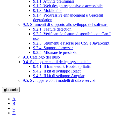
9.1.1. Attività preliminari
9.1.2. Web design responsivo e accessibile
9.1.3. Mobile first
9.1.4. Progressive enhancement e Graceful
degradation
9.2. Strumenti di supporto allo sviluppo del software
9.2.1. Feature detection
9.2.2. Verificare le feature disponibili con Can I
use
9.2.3. Strumenti e risorse per CSS e JavaScript
9.2.4. Supporto browser
9.2.5. Misurare le prestazioni
9.3. Catalogo del riuso
9.4. Sviluppare con il design system .italia
9.4.1. Il framework Bootstrap Italia
9.4.2. Il kit di sviluppo React
9.4.3. Il kit di sviluppo Angular
9.5. Sviluppare con i modelli di sito e servizi
glossario
A
B
C
D