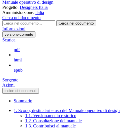
Manuale operativo di design
Progetto:
Designers Italia
Amministrazione:
italia
Cerca nel documento
Cerca nel documento
Informazioni
versione-corrente
Scarica
pdf
html
epub
Sorgente
Azioni
indice dei contenuti
Sommario
1. Scopo, destinatari e uso del Manuale operativo di design
1.1. Versionamento e storico
1.2. Consultazione del manuale
1.3. Contribuisci al manuale