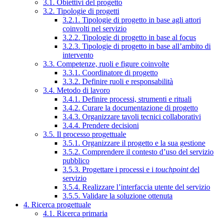
3.1. Obiettivi del progetto
3.2. Tipologie di progetti
3.2.1. Tipologie di progetto in base agli attori
coinvolti nel servizio
3.2.2. Tipologie di progetto in base al focus
3.2.3. Tipologie di progetto in base all’ambito di
intervento
3.3. Competenze, ruoli e figure coinvolte
3.3.1. Coordinatore di progetto
3.3.2. Definire ruoli e responsabilità
3.4. Metodo di lavoro
3.4.1. Definire processi, strumenti e rituali
3.4.2. Curare la documentazione di progetto
3.4.3. Organizzare tavoli tecnici collaborativi
3.4.4. Prendere decisioni
3.5. Il processo progettuale
3.5.1. Organizzare il progetto e la sua gestione
3.5.2. Comprendere il contesto d’uso del servizio
pubblico
3.5.3. Progettare i processi e i
touchpoint
del
servizio
3.5.4. Realizzare l’interfaccia utente del servizio
3.5.5. Validare la soluzione ottenuta
4. Ricerca progettuale
4.1. Ricerca primaria