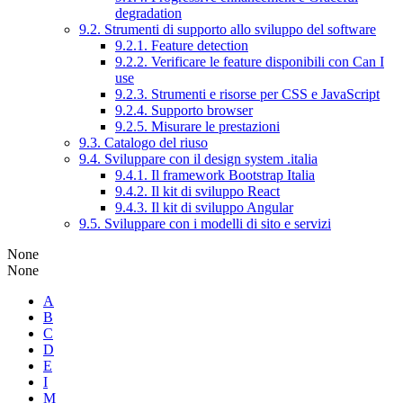
degradation
9.2. Strumenti di supporto allo sviluppo del software
9.2.1. Feature detection
9.2.2. Verificare le feature disponibili con Can I
use
9.2.3. Strumenti e risorse per CSS e JavaScript
9.2.4. Supporto browser
9.2.5. Misurare le prestazioni
9.3. Catalogo del riuso
9.4. Sviluppare con il design system .italia
9.4.1. Il framework Bootstrap Italia
9.4.2. Il kit di sviluppo React
9.4.3. Il kit di sviluppo Angular
9.5. Sviluppare con i modelli di sito e servizi
None
None
A
B
C
D
E
I
M