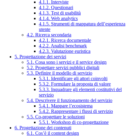
4.1.1. Interviste
4.1.2. Questionari
4.1.3. Test di usabilità
4.1.4. Web analytics
4.1.5. Strumenti di mappatura dell’esperienza
utente
4.2. Ricerca secondaria
4.2.1. Ricerca documentale
4.2.2. Analisi benchmark
4.2.3. Valutazione euristica
5. Progettazione dei servizi
5.1. Cosa sono i servizi e il service design
5.2. Progettare servizi pubblici digitali
5.3. Definire il modello di servizio
5.3.1. Identificare gli attori coinvolti
5.3.2. Formulare la proposta di valore
5.3.3. Inquadrare gli elementi costitutivi del
servizio
5.4. Descrivere il funzionamento del servizio
5.4.1. Mappare l’ecosistema
5.4.2. Rappresentare i flussi di servizio
5.5. Co-progettare le soluzioni
5.5.1. Workshop di co-progettazione
6. Progettazione dei contenuti
6.1. Cos’è il content design