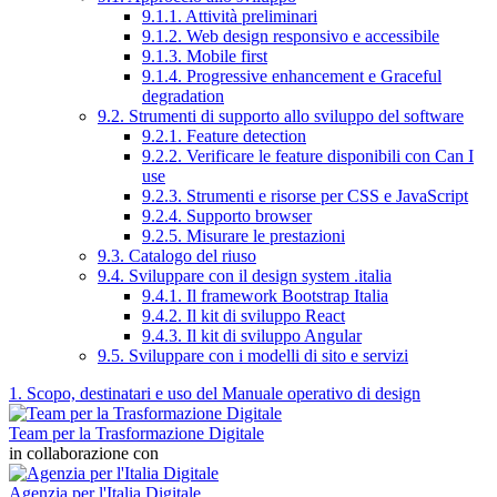
9.1.1. Attività preliminari
9.1.2. Web design responsivo e accessibile
9.1.3. Mobile first
9.1.4. Progressive enhancement e Graceful
degradation
9.2. Strumenti di supporto allo sviluppo del software
9.2.1. Feature detection
9.2.2. Verificare le feature disponibili con Can I
use
9.2.3. Strumenti e risorse per CSS e JavaScript
9.2.4. Supporto browser
9.2.5. Misurare le prestazioni
9.3. Catalogo del riuso
9.4. Sviluppare con il design system .italia
9.4.1. Il framework Bootstrap Italia
9.4.2. Il kit di sviluppo React
9.4.3. Il kit di sviluppo Angular
9.5. Sviluppare con i modelli di sito e servizi
1. Scopo, destinatari e uso del Manuale operativo di design
Team per la Trasformazione Digitale
in collaborazione con
Agenzia per l'Italia Digitale