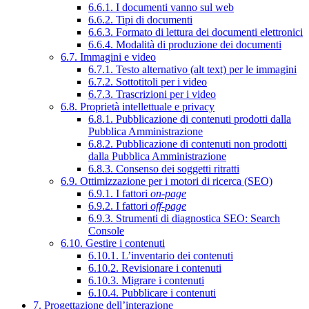
6.6.1. I documenti vanno sul web
6.6.2. Tipi di documenti
6.6.3. Formato di lettura dei documenti elettronici
6.6.4. Modalità di produzione dei documenti
6.7. Immagini e video
6.7.1. Testo alternativo (alt text) per le immagini
6.7.2. Sottotitoli per i video
6.7.3. Trascrizioni per i video
6.8. Proprietà intellettuale e privacy
6.8.1. Pubblicazione di contenuti prodotti dalla
Pubblica Amministrazione
6.8.2. Pubblicazione di contenuti non prodotti
dalla Pubblica Amministrazione
6.8.3. Consenso dei soggetti ritratti
6.9. Ottimizzazione per i motori di ricerca (SEO)
6.9.1. I fattori
on-page
6.9.2. I fattori
off-page
6.9.3. Strumenti di diagnostica SEO: Search
Console
6.10. Gestire i contenuti
6.10.1. L’inventario dei contenuti
6.10.2. Revisionare i contenuti
6.10.3. Migrare i contenuti
6.10.4. Pubblicare i contenuti
7. Progettazione dell’interazione