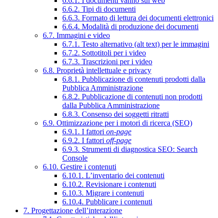
6.6.1. I documenti vanno sul web
6.6.2. Tipi di documenti
6.6.3. Formato di lettura dei documenti elettronici
6.6.4. Modalità di produzione dei documenti
6.7. Immagini e video
6.7.1. Testo alternativo (alt text) per le immagini
6.7.2. Sottotitoli per i video
6.7.3. Trascrizioni per i video
6.8. Proprietà intellettuale e privacy
6.8.1. Pubblicazione di contenuti prodotti dalla
Pubblica Amministrazione
6.8.2. Pubblicazione di contenuti non prodotti
dalla Pubblica Amministrazione
6.8.3. Consenso dei soggetti ritratti
6.9. Ottimizzazione per i motori di ricerca (SEO)
6.9.1. I fattori
on-page
6.9.2. I fattori
off-page
6.9.3. Strumenti di diagnostica SEO: Search
Console
6.10. Gestire i contenuti
6.10.1. L’inventario dei contenuti
6.10.2. Revisionare i contenuti
6.10.3. Migrare i contenuti
6.10.4. Pubblicare i contenuti
7. Progettazione dell’interazione