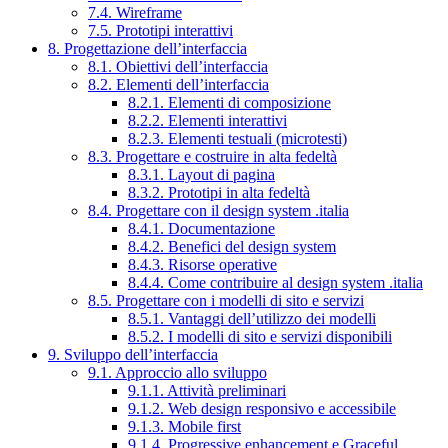
7.4. Wireframe
7.5. Prototipi interattivi
8. Progettazione dell’interfaccia
8.1. Obiettivi dell’interfaccia
8.2. Elementi dell’interfaccia
8.2.1. Elementi di composizione
8.2.2. Elementi interattivi
8.2.3. Elementi testuali (microtesti)
8.3. Progettare e costruire in alta fedeltà
8.3.1. Layout di pagina
8.3.2. Prototipi in alta fedeltà
8.4. Progettare con il design system .italia
8.4.1. Documentazione
8.4.2. Benefici del design system
8.4.3. Risorse operative
8.4.4. Come contribuire al design system .italia
8.5. Progettare con i modelli di sito e servizi
8.5.1. Vantaggi dell’utilizzo dei modelli
8.5.2. I modelli di sito e servizi disponibili
9. Sviluppo dell’interfaccia
9.1. Approccio allo sviluppo
9.1.1. Attività preliminari
9.1.2. Web design responsivo e accessibile
9.1.3. Mobile first
9.1.4. Progressive enhancement e Graceful