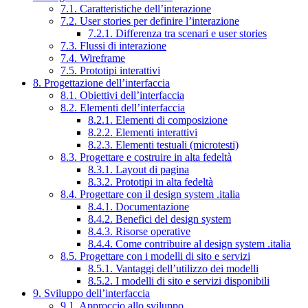
7.1. Caratteristiche dell’interazione
7.2. User stories per definire l’interazione
7.2.1. Differenza tra scenari e user stories
7.3. Flussi di interazione
7.4. Wireframe
7.5. Prototipi interattivi
8. Progettazione dell’interfaccia
8.1. Obiettivi dell’interfaccia
8.2. Elementi dell’interfaccia
8.2.1. Elementi di composizione
8.2.2. Elementi interattivi
8.2.3. Elementi testuali (microtesti)
8.3. Progettare e costruire in alta fedeltà
8.3.1. Layout di pagina
8.3.2. Prototipi in alta fedeltà
8.4. Progettare con il design system .italia
8.4.1. Documentazione
8.4.2. Benefici del design system
8.4.3. Risorse operative
8.4.4. Come contribuire al design system .italia
8.5. Progettare con i modelli di sito e servizi
8.5.1. Vantaggi dell’utilizzo dei modelli
8.5.2. I modelli di sito e servizi disponibili
9. Sviluppo dell’interfaccia
9.1. Approccio allo sviluppo