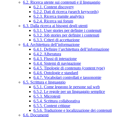
6.2. Ricerca utente sui contenuti e il linguaggio
6.2.1. Content discovery
6.2.2. Dati di ricerca (search keywords)
6.2.3. Ricerca tramite analytics
6.2.4. Ricerca sui forum
6.3. Dalla ricerca ai bisogni degli utenti
6.3.1. User stories per definire i contenuti
6.3.2. Job stories per definire i contenuti
6.3.3. Criteri di accettazione
6.4. Architettura dell’informazione
6.4.1. Definire l’architettura dell’informazione
6.4.2. Alberatura
6.4.3. Flussi di interazione
6.4.4. Sistemi di navigazione
6.4.5. Tipologie di contenuto (content type)
6.4.6. Ontologie e standard
6.4.7. Vocabolari controllati e tassonomie
6.5. Scrittura e linguaggio
6.5.1. Come leggono le persone sul web
6.5.2. Le regole per un linguaggio semplice
6.5.3. Microtesti
6.5.4. Scrittura collaborativa
6.5.5. Content critique
6.5.6. Traduzione e localizzazione dei contenuti
6.6. Documenti