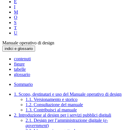
E
I
M
O
S
T
U
Manuale operativo di design
indici e glossario
contenuti
figure
tabelle
glossario
Sommario
1. Scopo, destinatari e uso del Manuale operativo di design
1.1. Versionamento e storico
1.2. Consultazione del manuale
1.3. Contribuisci al manuale
2. Introduzione al design per i servizi pubblici digitali
2.1. Design per l’amministrazione digitale (
e-
government
)