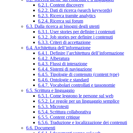
6.2.1. Content discovery
6.2.2. Dati di ricerca (search keywords)
6.2.3. Ricerca tramite analytics
6.2.4. Ricerca sui forum
6.3. Dalla ricerca ai bisogni degli utenti
6.3.1. User stories per definire i contenuti
6.3.2. Job stories per definire i contenuti
6.3.3. Criteri di accettazione
6.4. Architettura dell’informazione
6.4.1. Definire l’architettura dell’informazione
6.4.2. Alberatura
6.4.3. Flussi di interazione
6.4.4. Sistemi di navigazione
6.4.5. Tipologie di contenuto (content type)
6.4.6. Ontologie e standard
6.4.7. Vocabolari controllati e tassonomie
6.5. Scrittura e linguaggio
6.5.1. Come leggono le persone sul web
6.5.2. Le regole per un linguaggio semplice
6.5.3. Microtesti
6.5.4. Scrittura collaborativa
6.5.5. Content critique
6.5.6. Traduzione e localizzazione dei contenuti
6.6. Documenti