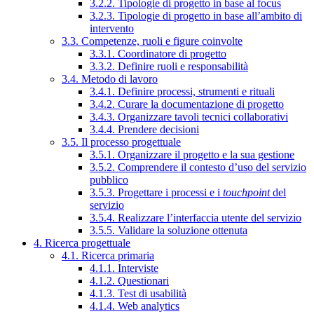
3.2.2. Tipologie di progetto in base al focus
3.2.3. Tipologie di progetto in base all’ambito di
intervento
3.3. Competenze, ruoli e figure coinvolte
3.3.1. Coordinatore di progetto
3.3.2. Definire ruoli e responsabilità
3.4. Metodo di lavoro
3.4.1. Definire processi, strumenti e rituali
3.4.2. Curare la documentazione di progetto
3.4.3. Organizzare tavoli tecnici collaborativi
3.4.4. Prendere decisioni
3.5. Il processo progettuale
3.5.1. Organizzare il progetto e la sua gestione
3.5.2. Comprendere il contesto d’uso del servizio
pubblico
3.5.3. Progettare i processi e i
touchpoint
del
servizio
3.5.4. Realizzare l’interfaccia utente del servizio
3.5.5. Validare la soluzione ottenuta
4. Ricerca progettuale
4.1. Ricerca primaria
4.1.1. Interviste
4.1.2. Questionari
4.1.3. Test di usabilità
4.1.4. Web analytics