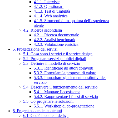
4.1.1. Interviste
4.1.2. Questionari
4.1.3. Test di usabilità
4.1.4. Web analytics
4.1.5. Strumenti di mappatura dell’esperienza
utente
4.2. Ricerca secondaria
4.2.1. Ricerca documentale
4.2.2. Analisi benchmark
4.2.3. Valutazione euristica
5. Progettazione dei servizi
5.1. Cosa sono i servizi e il service design
5.2. Progettare servizi pubblici digitali
5.3. Definire il modello di servizio
5.3.1. Identificare gli attori coinvolti
5.3.2. Formulare la proposta di valore
5.3.3. Inquadrare gli elementi costitutivi del
servizio
5.4. Descrivere il funzionamento del servizio
5.4.1. Mappare l’ecosistema
5.4.2. Rappresentare i flussi di servizio
5.5. Co-progettare le soluzioni
5.5.1. Workshop di co-progettazione
6. Progettazione dei contenuti
6.1. Cos’è il content design