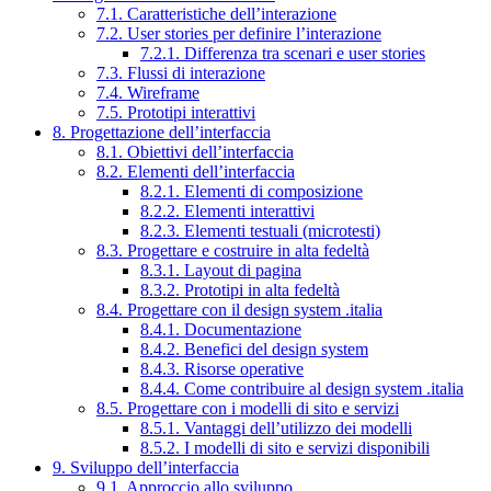
7.1. Caratteristiche dell’interazione
7.2. User stories per definire l’interazione
7.2.1. Differenza tra scenari e user stories
7.3. Flussi di interazione
7.4. Wireframe
7.5. Prototipi interattivi
8. Progettazione dell’interfaccia
8.1. Obiettivi dell’interfaccia
8.2. Elementi dell’interfaccia
8.2.1. Elementi di composizione
8.2.2. Elementi interattivi
8.2.3. Elementi testuali (microtesti)
8.3. Progettare e costruire in alta fedeltà
8.3.1. Layout di pagina
8.3.2. Prototipi in alta fedeltà
8.4. Progettare con il design system .italia
8.4.1. Documentazione
8.4.2. Benefici del design system
8.4.3. Risorse operative
8.4.4. Come contribuire al design system .italia
8.5. Progettare con i modelli di sito e servizi
8.5.1. Vantaggi dell’utilizzo dei modelli
8.5.2. I modelli di sito e servizi disponibili
9. Sviluppo dell’interfaccia
9.1. Approccio allo sviluppo