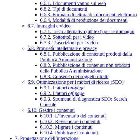
6.6.1. I documenti vanno sul web
6.6.2. Tipi di documenti
6.6.3. Formato di lettura dei documenti elettronici
6.6.4. Modalità di produzione dei documenti
6.7. Immagini e video
6.7.1. Testo alternativo (alt text) per le immagini
6.7.2. Sottotitoli per i video
6.7.3. Trascrizioni per i video
6.8. Proprietà intellettuale e privacy
6.8.1. Pubblicazione di contenuti prodotti dalla
Pubblica Amministrazione
6.8.2. Pubblicazione di contenuti non prodotti
dalla Pubblica Amministrazione
6.8.3. Consenso dei soggetti ritratti
6.9. Ottimizzazione per i motori di ricerca (SEO)
6.9.1. I fattori
on-page
6.9.2. I fattori
off-page
6.9.3. Strumenti di diagnostica SEO: Search
Console
6.10. Gestire i contenuti
6.10.1. L’inventario dei contenuti
6.10.2. Revisionare i contenuti
6.10.3. Migrare i contenuti
6.10.4. Pubblicare i contenuti
7. Progettazione dell’interazione