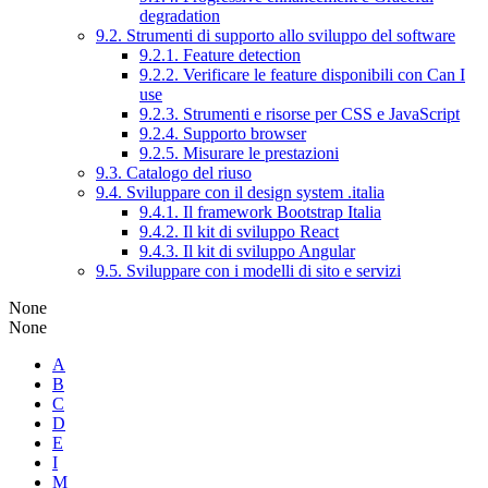
degradation
9.2. Strumenti di supporto allo sviluppo del software
9.2.1. Feature detection
9.2.2. Verificare le feature disponibili con Can I
use
9.2.3. Strumenti e risorse per CSS e JavaScript
9.2.4. Supporto browser
9.2.5. Misurare le prestazioni
9.3. Catalogo del riuso
9.4. Sviluppare con il design system .italia
9.4.1. Il framework Bootstrap Italia
9.4.2. Il kit di sviluppo React
9.4.3. Il kit di sviluppo Angular
9.5. Sviluppare con i modelli di sito e servizi
None
None
A
B
C
D
E
I
M