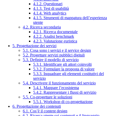
4.1.2. Questionari
4.1.3. Test di usabilità
4.1.4. Web analytics
4.1.5. Strumenti di mappatura dell’esperienza
utente
4.2. Ricerca secondaria
4.2.1. Ricerca documentale
4.2.2. Analisi benchmark
4.2.3. Valutazione euristica
5. Progettazione dei servizi
5.1. Cosa sono i servizi e il service design
5.2. Progettare servizi pubblici digitali
5.3. Definire il modello di servizio
5.3.1. Identificare gli attori coinvolti
5.3.2. Formulare la proposta di valore
5.3.3. Inquadrare gli elementi costitutivi del
servizio
5.4. Descrivere il funzionamento del servizio
5.4.1. Mappare l’ecosistema
5.4.2. Rappresentare i flussi di servizio
5.5. Co-progettare le soluzioni
5.5.1. Workshop di co-progettazione
6. Progettazione dei contenuti
6.1. Cos’è il content design
6.2. Ricerca utente sui contenuti e il linguaggio