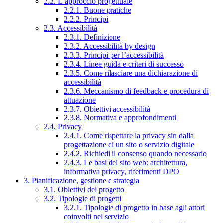
2.2. L’approccio progettuale
2.2.1. Buone pratiche
2.2.2. Principi
2.3. Accessibilità
2.3.1. Definizione
2.3.2. Accessibilità by design
2.3.3. Principi per l’accessibilità
2.3.4. Linee guida e criteri di successo
2.3.5. Come rilasciare una dichiarazione di
accessibilità
2.3.6. Meccanismo di feedback e procedura di
attuazione
2.3.7. Obiettivi accessibilità
2.3.8. Normativa e approfondimenti
2.4. Privacy
2.4.1. Come rispettare la privacy sin dalla
progettazione di un sito o servizio digitale
2.4.2. Richiedi il consenso quando necessario
2.4.3. Le basi del sito web: architettura,
informativa privacy, riferimenti DPO
3. Pianificazione, gestione e strategia
3.1. Obiettivi del progetto
3.2. Tipologie di progetti
3.2.1. Tipologie di progetto in base agli attori
coinvolti nel servizio