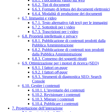
6.6.1. I documenti vanno sul web
6.6.2. Tipi di documenti
6.6.3. Formato di lettura dei documenti elettronici
6.6.4. Modalità di produzione dei documenti
6.7. Immagini e video
6.7.1. Testo alternativo (alt text) per le immagini
6.7.2. Sottotitoli per i video
6.7.3. Trascrizioni per i video
6.8. Proprietà intellettuale e privacy
6.8.1. Pubblicazione di contenuti prodotti dalla
Pubblica Amministrazione
6.8.2. Pubblicazione di contenuti non prodotti
dalla Pubblica Amministrazione
6.8.3. Consenso dei soggetti ritratti
6.9. Ottimizzazione per i motori di ricerca (SEO)
6.9.1. I fattori
on-page
6.9.2. I fattori
off-page
6.9.3. Strumenti di diagnostica SEO: Search
Console
6.10. Gestire i contenuti
6.10.1. L’inventario dei contenuti
6.10.2. Revisionare i contenuti
6.10.3. Migrare i contenuti
6.10.4. Pubblicare i contenuti
7. Progettazione dell’interazione