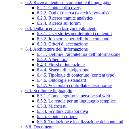
6.2. Ricerca utente sui contenuti e il linguaggio
6.2.1. Content discovery
6.2.2. Dati di ricerca (search keywords)
6.2.3. Ricerca tramite analytics
6.2.4. Ricerca sui forum
6.3. Dalla ricerca ai bisogni degli utenti
6.3.1. User stories per definire i contenuti
6.3.2. Job stories per definire i contenuti
6.3.3. Criteri di accettazione
6.4. Architettura dell’informazione
6.4.1. Definire l’architettura dell’informazione
6.4.2. Alberatura
6.4.3. Flussi di interazione
6.4.4. Sistemi di navigazione
6.4.5. Tipologie di contenuto (content type)
6.4.6. Ontologie e standard
6.4.7. Vocabolari controllati e tassonomie
6.5. Scrittura e linguaggio
6.5.1. Come leggono le persone sul web
6.5.2. Le regole per un linguaggio semplice
6.5.3. Microtesti
6.5.4. Scrittura collaborativa
6.5.5. Content critique
6.5.6. Traduzione e localizzazione dei contenuti
6.6. Documenti