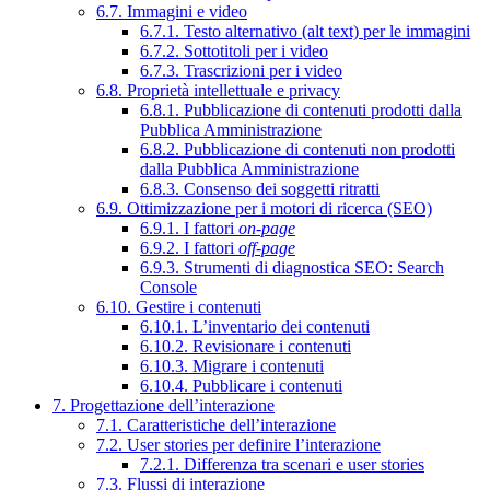
6.7. Immagini e video
6.7.1. Testo alternativo (alt text) per le immagini
6.7.2. Sottotitoli per i video
6.7.3. Trascrizioni per i video
6.8. Proprietà intellettuale e privacy
6.8.1. Pubblicazione di contenuti prodotti dalla
Pubblica Amministrazione
6.8.2. Pubblicazione di contenuti non prodotti
dalla Pubblica Amministrazione
6.8.3. Consenso dei soggetti ritratti
6.9. Ottimizzazione per i motori di ricerca (SEO)
6.9.1. I fattori
on-page
6.9.2. I fattori
off-page
6.9.3. Strumenti di diagnostica SEO: Search
Console
6.10. Gestire i contenuti
6.10.1. L’inventario dei contenuti
6.10.2. Revisionare i contenuti
6.10.3. Migrare i contenuti
6.10.4. Pubblicare i contenuti
7. Progettazione dell’interazione
7.1. Caratteristiche dell’interazione
7.2. User stories per definire l’interazione
7.2.1. Differenza tra scenari e user stories
7.3. Flussi di interazione