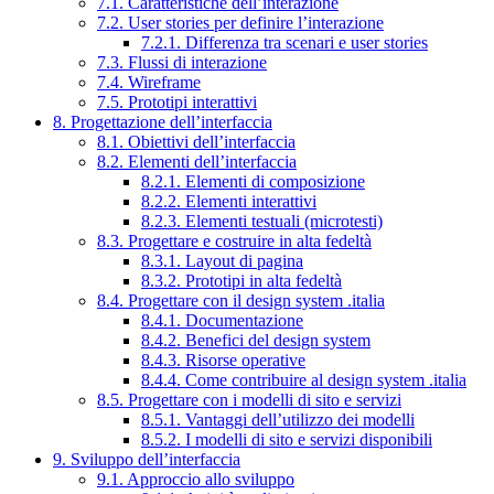
7.1. Caratteristiche dell’interazione
7.2. User stories per definire l’interazione
7.2.1. Differenza tra scenari e user stories
7.3. Flussi di interazione
7.4. Wireframe
7.5. Prototipi interattivi
8. Progettazione dell’interfaccia
8.1. Obiettivi dell’interfaccia
8.2. Elementi dell’interfaccia
8.2.1. Elementi di composizione
8.2.2. Elementi interattivi
8.2.3. Elementi testuali (microtesti)
8.3. Progettare e costruire in alta fedeltà
8.3.1. Layout di pagina
8.3.2. Prototipi in alta fedeltà
8.4. Progettare con il design system .italia
8.4.1. Documentazione
8.4.2. Benefici del design system
8.4.3. Risorse operative
8.4.4. Come contribuire al design system .italia
8.5. Progettare con i modelli di sito e servizi
8.5.1. Vantaggi dell’utilizzo dei modelli
8.5.2. I modelli di sito e servizi disponibili
9. Sviluppo dell’interfaccia
9.1. Approccio allo sviluppo