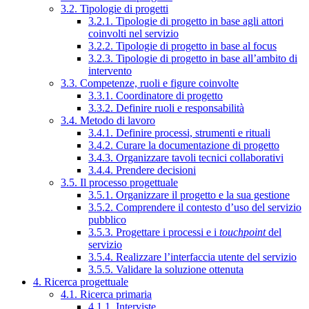
3.2. Tipologie di progetti
3.2.1. Tipologie di progetto in base agli attori
coinvolti nel servizio
3.2.2. Tipologie di progetto in base al focus
3.2.3. Tipologie di progetto in base all’ambito di
intervento
3.3. Competenze, ruoli e figure coinvolte
3.3.1. Coordinatore di progetto
3.3.2. Definire ruoli e responsabilità
3.4. Metodo di lavoro
3.4.1. Definire processi, strumenti e rituali
3.4.2. Curare la documentazione di progetto
3.4.3. Organizzare tavoli tecnici collaborativi
3.4.4. Prendere decisioni
3.5. Il processo progettuale
3.5.1. Organizzare il progetto e la sua gestione
3.5.2. Comprendere il contesto d’uso del servizio
pubblico
3.5.3. Progettare i processi e i
touchpoint
del
servizio
3.5.4. Realizzare l’interfaccia utente del servizio
3.5.5. Validare la soluzione ottenuta
4. Ricerca progettuale
4.1. Ricerca primaria
4.1.1. Interviste