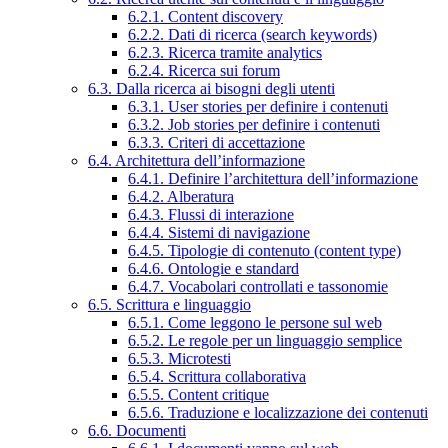
6.2.1. Content discovery
6.2.2. Dati di ricerca (search keywords)
6.2.3. Ricerca tramite analytics
6.2.4. Ricerca sui forum
6.3. Dalla ricerca ai bisogni degli utenti
6.3.1. User stories per definire i contenuti
6.3.2. Job stories per definire i contenuti
6.3.3. Criteri di accettazione
6.4. Architettura dell’informazione
6.4.1. Definire l’architettura dell’informazione
6.4.2. Alberatura
6.4.3. Flussi di interazione
6.4.4. Sistemi di navigazione
6.4.5. Tipologie di contenuto (content type)
6.4.6. Ontologie e standard
6.4.7. Vocabolari controllati e tassonomie
6.5. Scrittura e linguaggio
6.5.1. Come leggono le persone sul web
6.5.2. Le regole per un linguaggio semplice
6.5.3. Microtesti
6.5.4. Scrittura collaborativa
6.5.5. Content critique
6.5.6. Traduzione e localizzazione dei contenuti
6.6. Documenti