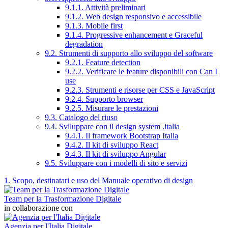
9.1.1. Attività preliminari
9.1.2. Web design responsivo e accessibile
9.1.3. Mobile first
9.1.4. Progressive enhancement e Graceful
degradation
9.2. Strumenti di supporto allo sviluppo del software
9.2.1. Feature detection
9.2.2. Verificare le feature disponibili con Can I
use
9.2.3. Strumenti e risorse per CSS e JavaScript
9.2.4. Supporto browser
9.2.5. Misurare le prestazioni
9.3. Catalogo del riuso
9.4. Sviluppare con il design system .italia
9.4.1. Il framework Bootstrap Italia
9.4.2. Il kit di sviluppo React
9.4.3. Il kit di sviluppo Angular
9.5. Sviluppare con i modelli di sito e servizi
1. Scopo, destinatari e uso del Manuale operativo di design
Team per la Trasformazione Digitale
in collaborazione con
Agenzia per l'Italia Digitale