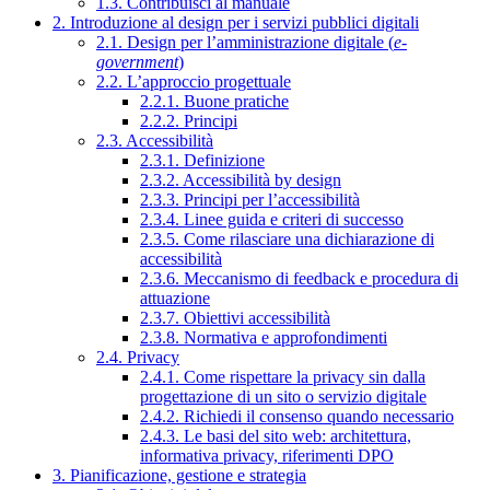
1.3. Contribuisci al manuale
2. Introduzione al design per i servizi pubblici digitali
2.1. Design per l’amministrazione digitale (
e-
government
)
2.2. L’approccio progettuale
2.2.1. Buone pratiche
2.2.2. Principi
2.3. Accessibilità
2.3.1. Definizione
2.3.2. Accessibilità by design
2.3.3. Principi per l’accessibilità
2.3.4. Linee guida e criteri di successo
2.3.5. Come rilasciare una dichiarazione di
accessibilità
2.3.6. Meccanismo di feedback e procedura di
attuazione
2.3.7. Obiettivi accessibilità
2.3.8. Normativa e approfondimenti
2.4. Privacy
2.4.1. Come rispettare la privacy sin dalla
progettazione di un sito o servizio digitale
2.4.2. Richiedi il consenso quando necessario
2.4.3. Le basi del sito web: architettura,
informativa privacy, riferimenti DPO
3. Pianificazione, gestione e strategia