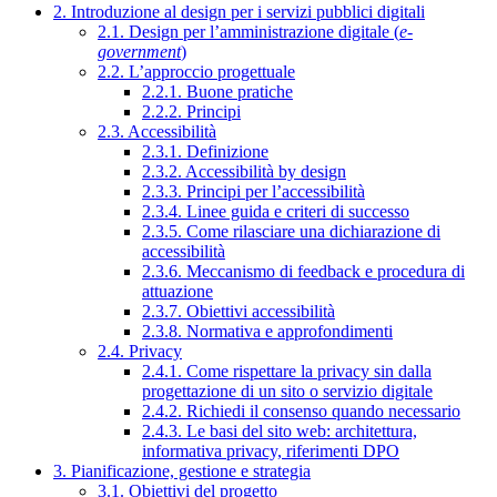
2. Introduzione al design per i servizi pubblici digitali
2.1. Design per l’amministrazione digitale (
e-
government
)
2.2. L’approccio progettuale
2.2.1. Buone pratiche
2.2.2. Principi
2.3. Accessibilità
2.3.1. Definizione
2.3.2. Accessibilità by design
2.3.3. Principi per l’accessibilità
2.3.4. Linee guida e criteri di successo
2.3.5. Come rilasciare una dichiarazione di
accessibilità
2.3.6. Meccanismo di feedback e procedura di
attuazione
2.3.7. Obiettivi accessibilità
2.3.8. Normativa e approfondimenti
2.4. Privacy
2.4.1. Come rispettare la privacy sin dalla
progettazione di un sito o servizio digitale
2.4.2. Richiedi il consenso quando necessario
2.4.3. Le basi del sito web: architettura,
informativa privacy, riferimenti DPO
3. Pianificazione, gestione e strategia
3.1. Obiettivi del progetto