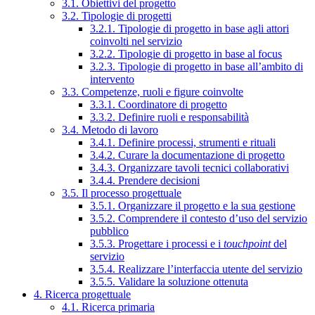
3.1. Obiettivi del progetto
3.2. Tipologie di progetti
3.2.1. Tipologie di progetto in base agli attori
coinvolti nel servizio
3.2.2. Tipologie di progetto in base al focus
3.2.3. Tipologie di progetto in base all’ambito di
intervento
3.3. Competenze, ruoli e figure coinvolte
3.3.1. Coordinatore di progetto
3.3.2. Definire ruoli e responsabilità
3.4. Metodo di lavoro
3.4.1. Definire processi, strumenti e rituali
3.4.2. Curare la documentazione di progetto
3.4.3. Organizzare tavoli tecnici collaborativi
3.4.4. Prendere decisioni
3.5. Il processo progettuale
3.5.1. Organizzare il progetto e la sua gestione
3.5.2. Comprendere il contesto d’uso del servizio
pubblico
3.5.3. Progettare i processi e i
touchpoint
del
servizio
3.5.4. Realizzare l’interfaccia utente del servizio
3.5.5. Validare la soluzione ottenuta
4. Ricerca progettuale
4.1. Ricerca primaria