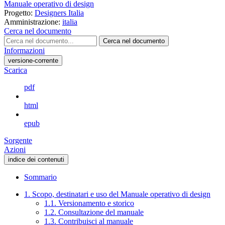
Manuale operativo di design
Progetto:
Designers Italia
Amministrazione:
italia
Cerca nel documento
Cerca nel documento
Informazioni
versione-corrente
Scarica
pdf
html
epub
Sorgente
Azioni
indice dei contenuti
Sommario
1. Scopo, destinatari e uso del Manuale operativo di design
1.1. Versionamento e storico
1.2. Consultazione del manuale
1.3. Contribuisci al manuale