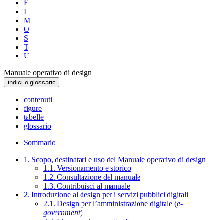
E
I
M
O
S
T
U
Manuale operativo di design
indici e glossario
contenuti
figure
tabelle
glossario
Sommario
1. Scopo, destinatari e uso del Manuale operativo di design
1.1. Versionamento e storico
1.2. Consultazione del manuale
1.3. Contribuisci al manuale
2. Introduzione al design per i servizi pubblici digitali
2.1. Design per l’amministrazione digitale (
e-
government
)