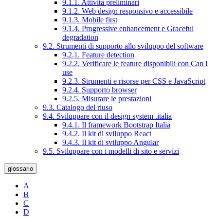
9.1.1. Attività preliminari
9.1.2. Web design responsivo e accessibile
9.1.3. Mobile first
9.1.4. Progressive enhancement e Graceful
degradation
9.2. Strumenti di supporto allo sviluppo del software
9.2.1. Feature detection
9.2.2. Verificare le feature disponibili con Can I
use
9.2.3. Strumenti e risorse per CSS e JavaScript
9.2.4. Supporto browser
9.2.5. Misurare le prestazioni
9.3. Catalogo del riuso
9.4. Sviluppare con il design system .italia
9.4.1. Il framework Bootstrap Italia
9.4.2. Il kit di sviluppo React
9.4.3. Il kit di sviluppo Angular
9.5. Sviluppare con i modelli di sito e servizi
glossario
A
B
C
D