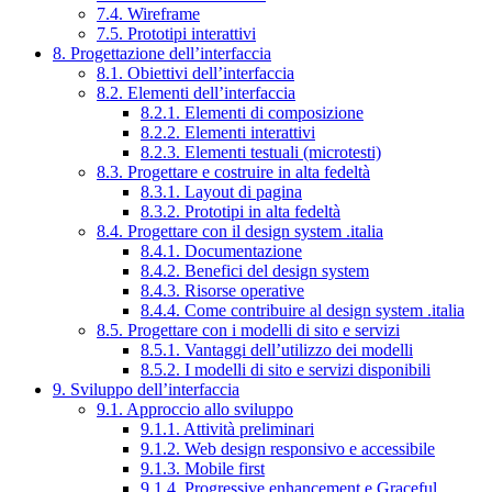
7.4. Wireframe
7.5. Prototipi interattivi
8. Progettazione dell’interfaccia
8.1. Obiettivi dell’interfaccia
8.2. Elementi dell’interfaccia
8.2.1. Elementi di composizione
8.2.2. Elementi interattivi
8.2.3. Elementi testuali (microtesti)
8.3. Progettare e costruire in alta fedeltà
8.3.1. Layout di pagina
8.3.2. Prototipi in alta fedeltà
8.4. Progettare con il design system .italia
8.4.1. Documentazione
8.4.2. Benefici del design system
8.4.3. Risorse operative
8.4.4. Come contribuire al design system .italia
8.5. Progettare con i modelli di sito e servizi
8.5.1. Vantaggi dell’utilizzo dei modelli
8.5.2. I modelli di sito e servizi disponibili
9. Sviluppo dell’interfaccia
9.1. Approccio allo sviluppo
9.1.1. Attività preliminari
9.1.2. Web design responsivo e accessibile
9.1.3. Mobile first
9.1.4. Progressive enhancement e Graceful