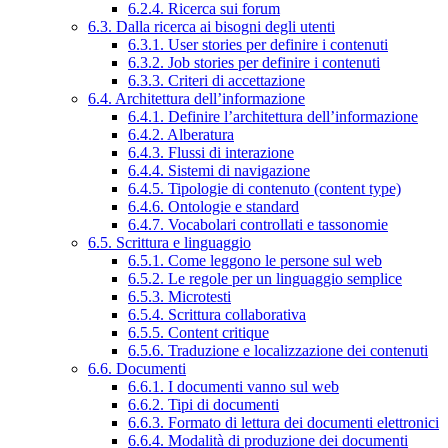
6.2.4. Ricerca sui forum
6.3. Dalla ricerca ai bisogni degli utenti
6.3.1. User stories per definire i contenuti
6.3.2. Job stories per definire i contenuti
6.3.3. Criteri di accettazione
6.4. Architettura dell’informazione
6.4.1. Definire l’architettura dell’informazione
6.4.2. Alberatura
6.4.3. Flussi di interazione
6.4.4. Sistemi di navigazione
6.4.5. Tipologie di contenuto (content type)
6.4.6. Ontologie e standard
6.4.7. Vocabolari controllati e tassonomie
6.5. Scrittura e linguaggio
6.5.1. Come leggono le persone sul web
6.5.2. Le regole per un linguaggio semplice
6.5.3. Microtesti
6.5.4. Scrittura collaborativa
6.5.5. Content critique
6.5.6. Traduzione e localizzazione dei contenuti
6.6. Documenti
6.6.1. I documenti vanno sul web
6.6.2. Tipi di documenti
6.6.3. Formato di lettura dei documenti elettronici
6.6.4. Modalità di produzione dei documenti