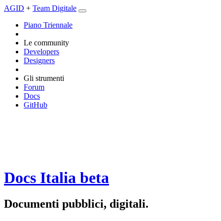
AGID
+
Team Digitale
Piano Triennale
Le community
Developers
Designers
Gli strumenti
Forum
Docs
GitHub
Docs Italia
beta
Documenti pubblici, digitali.