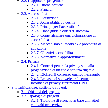
2.2. L’approccio progettuale
2.2.1. Buone pratiche
2.2.2. Principi
2.3. Accessibilità
2.3.1. Definizione
2.3.2. Accessibilità by design
2.3.3. Principi per l’accessibilità
2.3.4. Linee guida e criteri di successo
2.3.5. Come rilasciare una dichiarazione di
accessibilità
2.3.6. Meccanismo di feedback e procedura di
attuazione
2.3.7. Obiettivi accessibilità
2.3.8. Normativa e approfondimenti
2.4. Privacy
2.4.1. Come rispettare la privacy sin dalla
progettazione di un sito o servizio digitale
2.4.2. Richiedi il consenso quando necessario
2.4.3. Le basi del sito web: architettura,
informativa privacy, riferimenti DPO
3. Pianificazione, gestione e strategia
3.1. Obiettivi del progetto
3.2. Tipologie di progetti
3.2.1. Tipologie di progetto in base agli attori
coinvolti nel servizio