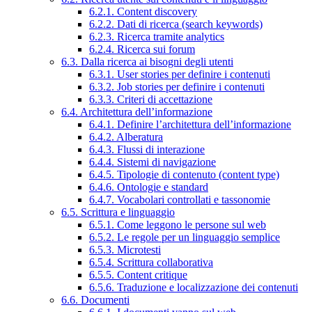
6.2.1. Content discovery
6.2.2. Dati di ricerca (search keywords)
6.2.3. Ricerca tramite analytics
6.2.4. Ricerca sui forum
6.3. Dalla ricerca ai bisogni degli utenti
6.3.1. User stories per definire i contenuti
6.3.2. Job stories per definire i contenuti
6.3.3. Criteri di accettazione
6.4. Architettura dell’informazione
6.4.1. Definire l’architettura dell’informazione
6.4.2. Alberatura
6.4.3. Flussi di interazione
6.4.4. Sistemi di navigazione
6.4.5. Tipologie di contenuto (content type)
6.4.6. Ontologie e standard
6.4.7. Vocabolari controllati e tassonomie
6.5. Scrittura e linguaggio
6.5.1. Come leggono le persone sul web
6.5.2. Le regole per un linguaggio semplice
6.5.3. Microtesti
6.5.4. Scrittura collaborativa
6.5.5. Content critique
6.5.6. Traduzione e localizzazione dei contenuti
6.6. Documenti