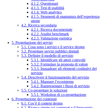
4.1.2. Questionari
4.1.3. Test di usabilità
4.1.4. Web analytics
4.1.5. Strumenti di mappatura dell’esperienza
utente
4.2. Ricerca secondaria
4.2.1. Ricerca documentale
4.2.2. Analisi benchmark
4.2.3. Valutazione euristica
5. Progettazione dei servizi
5.1. Cosa sono i servizi e il service design
5.2. Progettare servizi pubblici digitali
5.3. Definire il modello di servizio
5.3.1. Identificare gli attori coinvolti
5.3.2. Formulare la proposta di valore
5.3.3. Inquadrare gli elementi costitutivi del
servizio
5.4. Descrivere il funzionamento del servizio
5.4.1. Mappare l’ecosistema
5.4.2. Rappresentare i flussi di servizio
5.5. Co-progettare le soluzioni
5.5.1. Workshop di co-progettazione
6. Progettazione dei contenuti
6.1. Cos’è il content design
6.2. Ricerca utente sui contenuti e il linguaggio