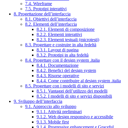
7.4. Wireframe
7.5. Prototipi interattivi
8. Progettazione dell’interfaccia
8.1. Obiettivi dell’interfaccia
8.2. Elementi dell’interfaccia
8.2.1. Elementi di composizione
8.2.2. Elementi interattivi
8.2.3. Elementi testuali (microtesti)
8.3. Progettare e costruire in alta fedeltà
8.3.1. Layout di pagina
8.3.2. Prototipi in alta fedeltà
8.4. Progettare con il design system .italia
8.4.1. Documentazione
8.4.2. Benefici del design system
8.4.3. Risorse operative
8.4.4. Come contribuire al design system .italia
8.5. Progettare con i modelli di sito e servizi
8.5.1. Vantaggi dell’utilizzo dei modelli
8.5.2. I modelli di sito e servizi disponibili
9. Sviluppo dell’interfaccia
9.1. Approccio allo sviluppo
9.1.1. Attività preliminari
9.1.2. Web design responsivo e accessibile
9.1.3. Mobile first
9.1.4. Progressive enhancement e Graceful