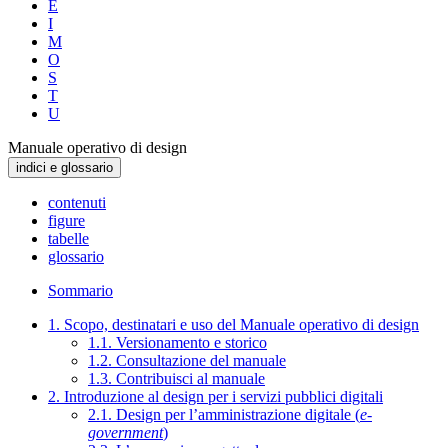
E
I
M
O
S
T
U
Manuale operativo di design
indici e glossario
contenuti
figure
tabelle
glossario
Sommario
1. Scopo, destinatari e uso del Manuale operativo di design
1.1. Versionamento e storico
1.2. Consultazione del manuale
1.3. Contribuisci al manuale
2. Introduzione al design per i servizi pubblici digitali
2.1. Design per l’amministrazione digitale (
e-
government
)