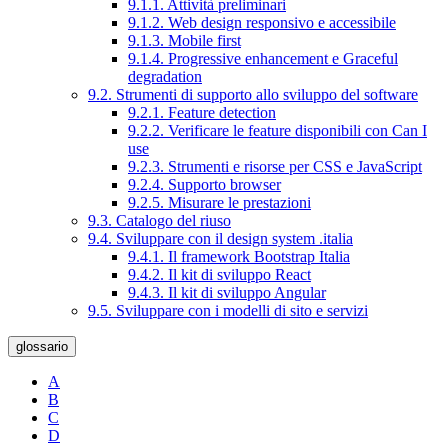
9.1.1. Attività preliminari
9.1.2. Web design responsivo e accessibile
9.1.3. Mobile first
9.1.4. Progressive enhancement e Graceful
degradation
9.2. Strumenti di supporto allo sviluppo del software
9.2.1. Feature detection
9.2.2. Verificare le feature disponibili con Can I
use
9.2.3. Strumenti e risorse per CSS e JavaScript
9.2.4. Supporto browser
9.2.5. Misurare le prestazioni
9.3. Catalogo del riuso
9.4. Sviluppare con il design system .italia
9.4.1. Il framework Bootstrap Italia
9.4.2. Il kit di sviluppo React
9.4.3. Il kit di sviluppo Angular
9.5. Sviluppare con i modelli di sito e servizi
glossario
A
B
C
D