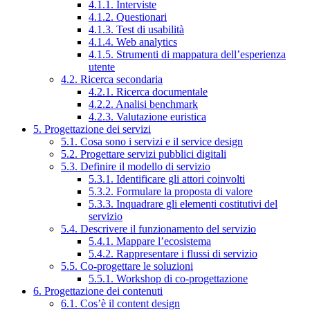
4.1.1. Interviste
4.1.2. Questionari
4.1.3. Test di usabilità
4.1.4. Web analytics
4.1.5. Strumenti di mappatura dell’esperienza
utente
4.2. Ricerca secondaria
4.2.1. Ricerca documentale
4.2.2. Analisi benchmark
4.2.3. Valutazione euristica
5. Progettazione dei servizi
5.1. Cosa sono i servizi e il service design
5.2. Progettare servizi pubblici digitali
5.3. Definire il modello di servizio
5.3.1. Identificare gli attori coinvolti
5.3.2. Formulare la proposta di valore
5.3.3. Inquadrare gli elementi costitutivi del
servizio
5.4. Descrivere il funzionamento del servizio
5.4.1. Mappare l’ecosistema
5.4.2. Rappresentare i flussi di servizio
5.5. Co-progettare le soluzioni
5.5.1. Workshop di co-progettazione
6. Progettazione dei contenuti
6.1. Cos’è il content design