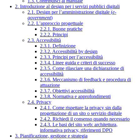
1.3. Contribuisci al manuale
2. Introduzione al design per i servizi pubblici digitali
2.1. Design per l’amministrazione digitale (
e-
government
)
2.2. L’approccio progettuale
2.2.1. Buone pratiche
2.2.2. Principi
2.3. Accessibilità
2.3.1. Definizione
2.3.2. Accessibilità by design
2.3.3. Principi per l’accessibilità
2.3.4. Linee guida e criteri di successo
2.3.5. Come rilasciare una dichiarazione di
accessibilità
2.3.6. Meccanismo di feedback e procedura di
attuazione
2.3.7. Obiettivi accessibilità
2.3.8. Normativa e approfondimenti
2.4. Privacy
2.4.1. Come rispettare la privacy sin dalla
progettazione di un sito o servizio digitale
2.4.2. Richiedi il consenso quando necessario
2.4.3. Le basi del sito web: architettura,
informativa privacy, riferimenti DPO
3. Pianificazione, gestione e strategia