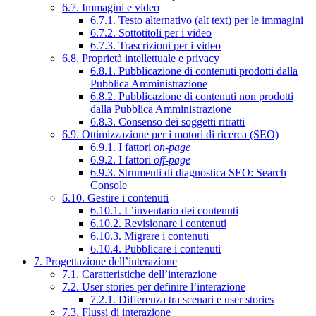
6.7. Immagini e video
6.7.1. Testo alternativo (alt text) per le immagini
6.7.2. Sottotitoli per i video
6.7.3. Trascrizioni per i video
6.8. Proprietà intellettuale e privacy
6.8.1. Pubblicazione di contenuti prodotti dalla
Pubblica Amministrazione
6.8.2. Pubblicazione di contenuti non prodotti
dalla Pubblica Amministrazione
6.8.3. Consenso dei soggetti ritratti
6.9. Ottimizzazione per i motori di ricerca (SEO)
6.9.1. I fattori
on-page
6.9.2. I fattori
off-page
6.9.3. Strumenti di diagnostica SEO: Search
Console
6.10. Gestire i contenuti
6.10.1. L’inventario dei contenuti
6.10.2. Revisionare i contenuti
6.10.3. Migrare i contenuti
6.10.4. Pubblicare i contenuti
7. Progettazione dell’interazione
7.1. Caratteristiche dell’interazione
7.2. User stories per definire l’interazione
7.2.1. Differenza tra scenari e user stories
7.3. Flussi di interazione