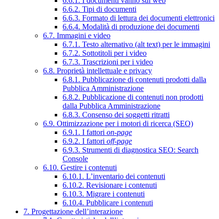
6.6.1. I documenti vanno sul web
6.6.2. Tipi di documenti
6.6.3. Formato di lettura dei documenti elettronici
6.6.4. Modalità di produzione dei documenti
6.7. Immagini e video
6.7.1. Testo alternativo (alt text) per le immagini
6.7.2. Sottotitoli per i video
6.7.3. Trascrizioni per i video
6.8. Proprietà intellettuale e privacy
6.8.1. Pubblicazione di contenuti prodotti dalla
Pubblica Amministrazione
6.8.2. Pubblicazione di contenuti non prodotti
dalla Pubblica Amministrazione
6.8.3. Consenso dei soggetti ritratti
6.9. Ottimizzazione per i motori di ricerca (SEO)
6.9.1. I fattori
on-page
6.9.2. I fattori
off-page
6.9.3. Strumenti di diagnostica SEO: Search
Console
6.10. Gestire i contenuti
6.10.1. L’inventario dei contenuti
6.10.2. Revisionare i contenuti
6.10.3. Migrare i contenuti
6.10.4. Pubblicare i contenuti
7. Progettazione dell’interazione