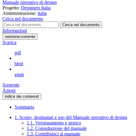
Manuale operativo di design
Progetto:
Designers Italia
Amministrazione:
italia
Cerca nel documento
Cerca nel documento
Informazioni
versione-corrente
Scarica
pdf
html
epub
Sorgente
Azioni
indice dei contenuti
Sommario
1. Scopo, destinatari e uso del Manuale operativo di design
1.1. Versionamento e storico
1.2. Consultazione del manuale
1.3. Contribuisci al manuale