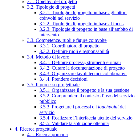
3.1. Obiettivi del progetto
3.2. Tipologie di progetti
3.2.1. Tipologie di progetto in base agli attori
coinvolti nel servizio
3.2.2. Tipologie di progetto in base al focus
3.2.3. Tipologie di progetto in base all’ambito di
intervento
3.3. Competenze, ruoli e figure coinvolte
3.3.1. Coordinatore di progetto
3.3.2. Definire ruoli e responsabilità
3.4. Metodo di lavoro
3.4.1. Definire processi, strumenti e rituali
3.4.2. Curare la documentazione di progetto
3.4.3. Organizzare tavoli tecnici collaborativi
3.4.4. Prendere decisioni
3.5. Il processo progettuale
3.5.1. Organizzare il progetto e la sua gestione
3.5.2. Comprendere il contesto d’uso del servizio
pubblico
3.5.3. Progettare i processi e i
touchpoint
del
servizio
3.5.4. Realizzare l’interfaccia utente del servizio
3.5.5. Validare la soluzione ottenuta
4. Ricerca progettuale
4.1. Ricerca primaria