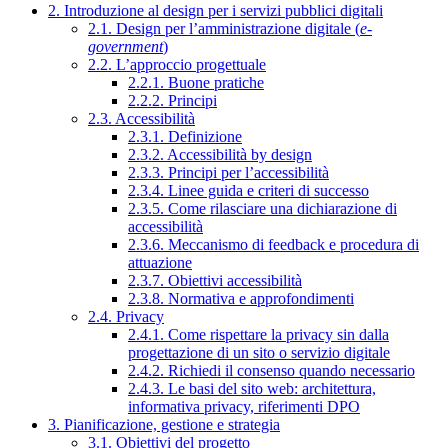
2. Introduzione al design per i servizi pubblici digitali
2.1. Design per l’amministrazione digitale (
e-
government
)
2.2. L’approccio progettuale
2.2.1. Buone pratiche
2.2.2. Principi
2.3. Accessibilità
2.3.1. Definizione
2.3.2. Accessibilità by design
2.3.3. Principi per l’accessibilità
2.3.4. Linee guida e criteri di successo
2.3.5. Come rilasciare una dichiarazione di
accessibilità
2.3.6. Meccanismo di feedback e procedura di
attuazione
2.3.7. Obiettivi accessibilità
2.3.8. Normativa e approfondimenti
2.4. Privacy
2.4.1. Come rispettare la privacy sin dalla
progettazione di un sito o servizio digitale
2.4.2. Richiedi il consenso quando necessario
2.4.3. Le basi del sito web: architettura,
informativa privacy, riferimenti DPO
3. Pianificazione, gestione e strategia
3.1. Obiettivi del progetto