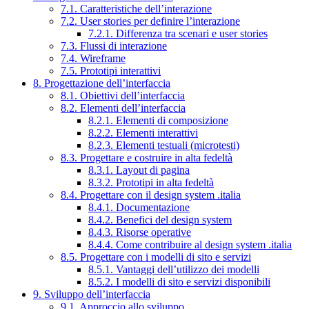
7.1. Caratteristiche dell’interazione
7.2. User stories per definire l’interazione
7.2.1. Differenza tra scenari e user stories
7.3. Flussi di interazione
7.4. Wireframe
7.5. Prototipi interattivi
8. Progettazione dell’interfaccia
8.1. Obiettivi dell’interfaccia
8.2. Elementi dell’interfaccia
8.2.1. Elementi di composizione
8.2.2. Elementi interattivi
8.2.3. Elementi testuali (microtesti)
8.3. Progettare e costruire in alta fedeltà
8.3.1. Layout di pagina
8.3.2. Prototipi in alta fedeltà
8.4. Progettare con il design system .italia
8.4.1. Documentazione
8.4.2. Benefici del design system
8.4.3. Risorse operative
8.4.4. Come contribuire al design system .italia
8.5. Progettare con i modelli di sito e servizi
8.5.1. Vantaggi dell’utilizzo dei modelli
8.5.2. I modelli di sito e servizi disponibili
9. Sviluppo dell’interfaccia
9.1. Approccio allo sviluppo