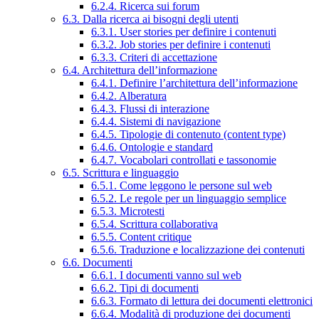
6.2.4. Ricerca sui forum
6.3. Dalla ricerca ai bisogni degli utenti
6.3.1. User stories per definire i contenuti
6.3.2. Job stories per definire i contenuti
6.3.3. Criteri di accettazione
6.4. Architettura dell’informazione
6.4.1. Definire l’architettura dell’informazione
6.4.2. Alberatura
6.4.3. Flussi di interazione
6.4.4. Sistemi di navigazione
6.4.5. Tipologie di contenuto (content type)
6.4.6. Ontologie e standard
6.4.7. Vocabolari controllati e tassonomie
6.5. Scrittura e linguaggio
6.5.1. Come leggono le persone sul web
6.5.2. Le regole per un linguaggio semplice
6.5.3. Microtesti
6.5.4. Scrittura collaborativa
6.5.5. Content critique
6.5.6. Traduzione e localizzazione dei contenuti
6.6. Documenti
6.6.1. I documenti vanno sul web
6.6.2. Tipi di documenti
6.6.3. Formato di lettura dei documenti elettronici
6.6.4. Modalità di produzione dei documenti