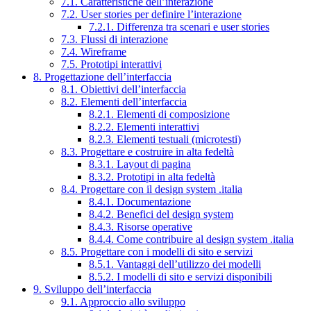
7.1. Caratteristiche dell’interazione
7.2. User stories per definire l’interazione
7.2.1. Differenza tra scenari e user stories
7.3. Flussi di interazione
7.4. Wireframe
7.5. Prototipi interattivi
8. Progettazione dell’interfaccia
8.1. Obiettivi dell’interfaccia
8.2. Elementi dell’interfaccia
8.2.1. Elementi di composizione
8.2.2. Elementi interattivi
8.2.3. Elementi testuali (microtesti)
8.3. Progettare e costruire in alta fedeltà
8.3.1. Layout di pagina
8.3.2. Prototipi in alta fedeltà
8.4. Progettare con il design system .italia
8.4.1. Documentazione
8.4.2. Benefici del design system
8.4.3. Risorse operative
8.4.4. Come contribuire al design system .italia
8.5. Progettare con i modelli di sito e servizi
8.5.1. Vantaggi dell’utilizzo dei modelli
8.5.2. I modelli di sito e servizi disponibili
9. Sviluppo dell’interfaccia
9.1. Approccio allo sviluppo