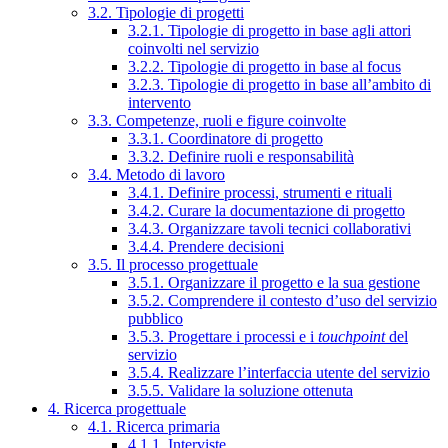
3.2. Tipologie di progetti
3.2.1. Tipologie di progetto in base agli attori
coinvolti nel servizio
3.2.2. Tipologie di progetto in base al focus
3.2.3. Tipologie di progetto in base all’ambito di
intervento
3.3. Competenze, ruoli e figure coinvolte
3.3.1. Coordinatore di progetto
3.3.2. Definire ruoli e responsabilità
3.4. Metodo di lavoro
3.4.1. Definire processi, strumenti e rituali
3.4.2. Curare la documentazione di progetto
3.4.3. Organizzare tavoli tecnici collaborativi
3.4.4. Prendere decisioni
3.5. Il processo progettuale
3.5.1. Organizzare il progetto e la sua gestione
3.5.2. Comprendere il contesto d’uso del servizio
pubblico
3.5.3. Progettare i processi e i
touchpoint
del
servizio
3.5.4. Realizzare l’interfaccia utente del servizio
3.5.5. Validare la soluzione ottenuta
4. Ricerca progettuale
4.1. Ricerca primaria
4.1.1. Interviste