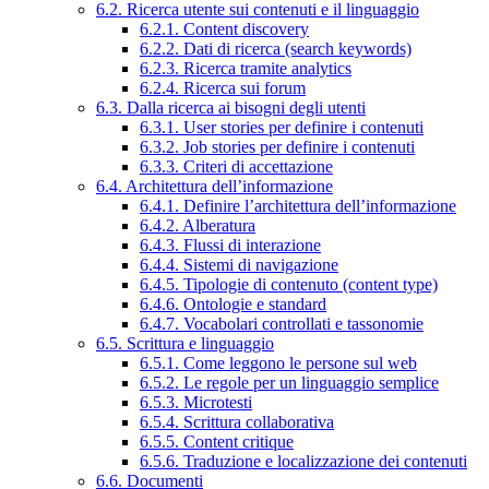
6.2. Ricerca utente sui contenuti e il linguaggio
6.2.1. Content discovery
6.2.2. Dati di ricerca (search keywords)
6.2.3. Ricerca tramite analytics
6.2.4. Ricerca sui forum
6.3. Dalla ricerca ai bisogni degli utenti
6.3.1. User stories per definire i contenuti
6.3.2. Job stories per definire i contenuti
6.3.3. Criteri di accettazione
6.4. Architettura dell’informazione
6.4.1. Definire l’architettura dell’informazione
6.4.2. Alberatura
6.4.3. Flussi di interazione
6.4.4. Sistemi di navigazione
6.4.5. Tipologie di contenuto (content type)
6.4.6. Ontologie e standard
6.4.7. Vocabolari controllati e tassonomie
6.5. Scrittura e linguaggio
6.5.1. Come leggono le persone sul web
6.5.2. Le regole per un linguaggio semplice
6.5.3. Microtesti
6.5.4. Scrittura collaborativa
6.5.5. Content critique
6.5.6. Traduzione e localizzazione dei contenuti
6.6. Documenti