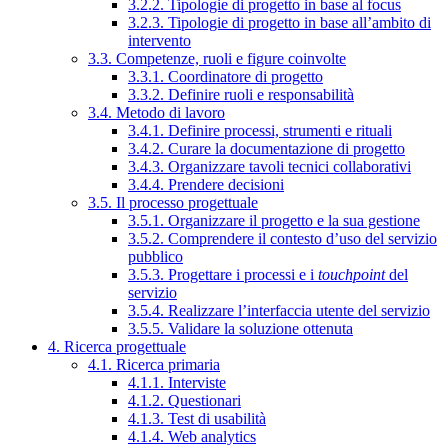
3.2.2. Tipologie di progetto in base al focus
3.2.3. Tipologie di progetto in base all’ambito di
intervento
3.3. Competenze, ruoli e figure coinvolte
3.3.1. Coordinatore di progetto
3.3.2. Definire ruoli e responsabilità
3.4. Metodo di lavoro
3.4.1. Definire processi, strumenti e rituali
3.4.2. Curare la documentazione di progetto
3.4.3. Organizzare tavoli tecnici collaborativi
3.4.4. Prendere decisioni
3.5. Il processo progettuale
3.5.1. Organizzare il progetto e la sua gestione
3.5.2. Comprendere il contesto d’uso del servizio
pubblico
3.5.3. Progettare i processi e i
touchpoint
del
servizio
3.5.4. Realizzare l’interfaccia utente del servizio
3.5.5. Validare la soluzione ottenuta
4. Ricerca progettuale
4.1. Ricerca primaria
4.1.1. Interviste
4.1.2. Questionari
4.1.3. Test di usabilità
4.1.4. Web analytics