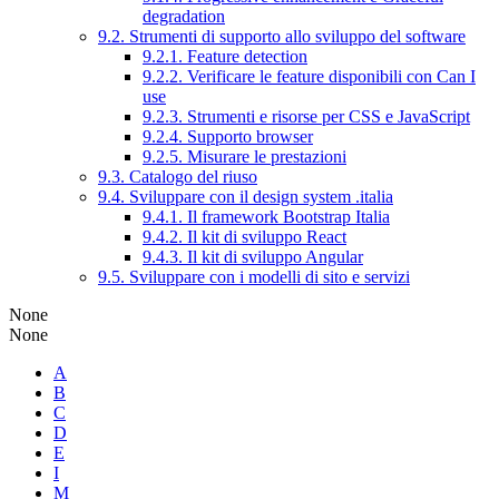
degradation
9.2. Strumenti di supporto allo sviluppo del software
9.2.1. Feature detection
9.2.2. Verificare le feature disponibili con Can I
use
9.2.3. Strumenti e risorse per CSS e JavaScript
9.2.4. Supporto browser
9.2.5. Misurare le prestazioni
9.3. Catalogo del riuso
9.4. Sviluppare con il design system .italia
9.4.1. Il framework Bootstrap Italia
9.4.2. Il kit di sviluppo React
9.4.3. Il kit di sviluppo Angular
9.5. Sviluppare con i modelli di sito e servizi
None
None
A
B
C
D
E
I
M