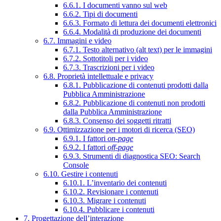
6.6.1. I documenti vanno sul web
6.6.2. Tipi di documenti
6.6.3. Formato di lettura dei documenti elettronici
6.6.4. Modalità di produzione dei documenti
6.7. Immagini e video
6.7.1. Testo alternativo (alt text) per le immagini
6.7.2. Sottotitoli per i video
6.7.3. Trascrizioni per i video
6.8. Proprietà intellettuale e privacy
6.8.1. Pubblicazione di contenuti prodotti dalla
Pubblica Amministrazione
6.8.2. Pubblicazione di contenuti non prodotti
dalla Pubblica Amministrazione
6.8.3. Consenso dei soggetti ritratti
6.9. Ottimizzazione per i motori di ricerca (SEO)
6.9.1. I fattori
on-page
6.9.2. I fattori
off-page
6.9.3. Strumenti di diagnostica SEO: Search
Console
6.10. Gestire i contenuti
6.10.1. L’inventario dei contenuti
6.10.2. Revisionare i contenuti
6.10.3. Migrare i contenuti
6.10.4. Pubblicare i contenuti
7. Progettazione dell’interazione