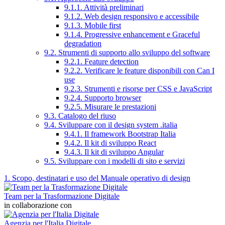
9.1.1. Attività preliminari
9.1.2. Web design responsivo e accessibile
9.1.3. Mobile first
9.1.4. Progressive enhancement e Graceful
degradation
9.2. Strumenti di supporto allo sviluppo del software
9.2.1. Feature detection
9.2.2. Verificare le feature disponibili con Can I
use
9.2.3. Strumenti e risorse per CSS e JavaScript
9.2.4. Supporto browser
9.2.5. Misurare le prestazioni
9.3. Catalogo del riuso
9.4. Sviluppare con il design system .italia
9.4.1. Il framework Bootstrap Italia
9.4.2. Il kit di sviluppo React
9.4.3. Il kit di sviluppo Angular
9.5. Sviluppare con i modelli di sito e servizi
1. Scopo, destinatari e uso del Manuale operativo di design
Team per la Trasformazione Digitale
in collaborazione con
Agenzia per l'Italia Digitale