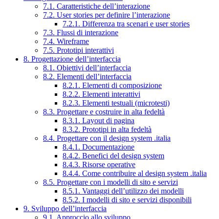
7.1. Caratteristiche dell’interazione
7.2. User stories per definire l’interazione
7.2.1. Differenza tra scenari e user stories
7.3. Flussi di interazione
7.4. Wireframe
7.5. Prototipi interattivi
8. Progettazione dell’interfaccia
8.1. Obiettivi dell’interfaccia
8.2. Elementi dell’interfaccia
8.2.1. Elementi di composizione
8.2.2. Elementi interattivi
8.2.3. Elementi testuali (microtesti)
8.3. Progettare e costruire in alta fedeltà
8.3.1. Layout di pagina
8.3.2. Prototipi in alta fedeltà
8.4. Progettare con il design system .italia
8.4.1. Documentazione
8.4.2. Benefici del design system
8.4.3. Risorse operative
8.4.4. Come contribuire al design system .italia
8.5. Progettare con i modelli di sito e servizi
8.5.1. Vantaggi dell’utilizzo dei modelli
8.5.2. I modelli di sito e servizi disponibili
9. Sviluppo dell’interfaccia
9.1. Approccio allo sviluppo