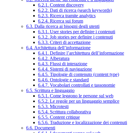
6.2.1. Content discovery
6.2.2. Dati di ricerca (search keywords)
6.2.3. Ricerca tramite analytics
6.2.4. Ricerca sui forum
6.3. Dalla ricerca ai bisogni degli utenti
6.3.1. User stories per definire i contenuti
6.3.2. Job stories per definire i contenuti
6.3.3. Criteri di accettazione
6.4. Architettura dell’informazione
6.4.1. Definire l’architettura dell’informazione
6.4.2. Alberatura
6.4.3. Flussi di interazione
6.4.4. Sistemi di navigazione
6.4.5. Tipologie di contenuto (content type)
6.4.6. Ontologie e standard
6.4.7. Vocabolari controllati e tassonomie
6.5. Scrittura e linguaggio
6.5.1. Come leggono le persone sul web
6.5.2. Le regole per un linguaggio semplice
6.5.3. Microtesti
6.5.4. Scrittura collaborativa
6.5.5. Content critique
6.5.6. Traduzione e localizzazione dei contenuti
6.6. Documenti