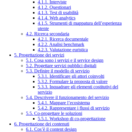
4.1.1. Interviste
4.1.2. Questionari
4.1.3. Test di usabilità
4.1.4. Web analytics
4.1.5. Strumenti di mappatura dell’esperienza
utente
4.2. Ricerca secondaria
4.2.1. Ricerca documentale
4.2.2. Analisi benchmark
4.2.3. Valutazione euristica
5. Progettazione dei servizi
5.1. Cosa sono i servizi e il service design
5.2. Progettare servizi pubblici digitali
5.3. Definire il modello di servizio
5.3.1. Identificare gli attori coinvolti
5.3.2. Formulare la proposta di valore
5.3.3. Inquadrare gli elementi costitutivi del
servizio
5.4. Descrivere il funzionamento del servizio
5.4.1. Mappare l’ecosistema
5.4.2. Rappresentare i flussi di servizio
5.5. Co-progettare le soluzioni
5.5.1. Workshop di co-progettazione
6. Progettazione dei contenuti
6.1. Cos’è il content design