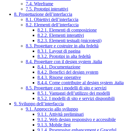
7.4. Wireframe
7.5. Prototipi interattivi
8. Progettazione dell’interfaccia
8.1. Obiettivi dell’interfaccia
8.2. Elementi dell’interfaccia
8.2.1. Elementi di composizione
8.2.2. Elementi interattivi
8.2.3. Elementi testuali (microtesti)
8.3. Progettare e costruire in alta fedeltà
8.3.1. Layout di pagina
8.3.2. Prototipi in alta fedeltà
8.4. Progettare con il design system .italia
8.4.1. Documentazione
8.4.2. Benefici del design system
8.4.3. Risorse operative
8.4.4. Come contribuire al design system .italia
8.5. Progettare con i modelli di sito e servizi
8.5.1. Vantaggi dell’utilizzo dei modelli
8.5.2. I modelli di sito e servizi disponibili
9. Sviluppo dell’interfaccia
9.1. Approccio allo sviluppo
9.1.1. Attività preliminari
9.1.2. Web design responsivo e accessibile
9.1.3. Mobile first
9.1.4. Progressive enhancement e Graceful