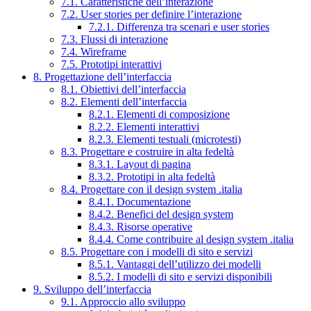
7.1. Caratteristiche dell’interazione
7.2. User stories per definire l’interazione
7.2.1. Differenza tra scenari e user stories
7.3. Flussi di interazione
7.4. Wireframe
7.5. Prototipi interattivi
8. Progettazione dell’interfaccia
8.1. Obiettivi dell’interfaccia
8.2. Elementi dell’interfaccia
8.2.1. Elementi di composizione
8.2.2. Elementi interattivi
8.2.3. Elementi testuali (microtesti)
8.3. Progettare e costruire in alta fedeltà
8.3.1. Layout di pagina
8.3.2. Prototipi in alta fedeltà
8.4. Progettare con il design system .italia
8.4.1. Documentazione
8.4.2. Benefici del design system
8.4.3. Risorse operative
8.4.4. Come contribuire al design system .italia
8.5. Progettare con i modelli di sito e servizi
8.5.1. Vantaggi dell’utilizzo dei modelli
8.5.2. I modelli di sito e servizi disponibili
9. Sviluppo dell’interfaccia
9.1. Approccio allo sviluppo