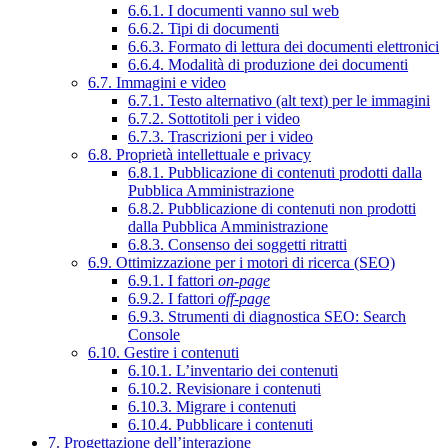
6.6.1. I documenti vanno sul web
6.6.2. Tipi di documenti
6.6.3. Formato di lettura dei documenti elettronici
6.6.4. Modalità di produzione dei documenti
6.7. Immagini e video
6.7.1. Testo alternativo (alt text) per le immagini
6.7.2. Sottotitoli per i video
6.7.3. Trascrizioni per i video
6.8. Proprietà intellettuale e privacy
6.8.1. Pubblicazione di contenuti prodotti dalla
Pubblica Amministrazione
6.8.2. Pubblicazione di contenuti non prodotti
dalla Pubblica Amministrazione
6.8.3. Consenso dei soggetti ritratti
6.9. Ottimizzazione per i motori di ricerca (SEO)
6.9.1. I fattori
on-page
6.9.2. I fattori
off-page
6.9.3. Strumenti di diagnostica SEO: Search
Console
6.10. Gestire i contenuti
6.10.1. L’inventario dei contenuti
6.10.2. Revisionare i contenuti
6.10.3. Migrare i contenuti
6.10.4. Pubblicare i contenuti
7. Progettazione dell’interazione