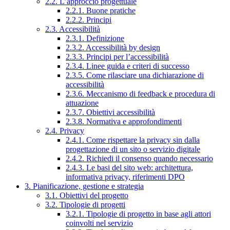
2.2. L’approccio progettuale
2.2.1. Buone pratiche
2.2.2. Principi
2.3. Accessibilità
2.3.1. Definizione
2.3.2. Accessibilità by design
2.3.3. Principi per l’accessibilità
2.3.4. Linee guida e criteri di successo
2.3.5. Come rilasciare una dichiarazione di
accessibilità
2.3.6. Meccanismo di feedback e procedura di
attuazione
2.3.7. Obiettivi accessibilità
2.3.8. Normativa e approfondimenti
2.4. Privacy
2.4.1. Come rispettare la privacy sin dalla
progettazione di un sito o servizio digitale
2.4.2. Richiedi il consenso quando necessario
2.4.3. Le basi del sito web: architettura,
informativa privacy, riferimenti DPO
3. Pianificazione, gestione e strategia
3.1. Obiettivi del progetto
3.2. Tipologie di progetti
3.2.1. Tipologie di progetto in base agli attori
coinvolti nel servizio