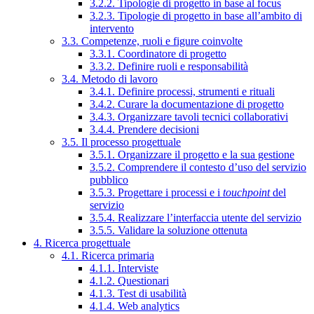
3.2.2. Tipologie di progetto in base al focus
3.2.3. Tipologie di progetto in base all’ambito di
intervento
3.3. Competenze, ruoli e figure coinvolte
3.3.1. Coordinatore di progetto
3.3.2. Definire ruoli e responsabilità
3.4. Metodo di lavoro
3.4.1. Definire processi, strumenti e rituali
3.4.2. Curare la documentazione di progetto
3.4.3. Organizzare tavoli tecnici collaborativi
3.4.4. Prendere decisioni
3.5. Il processo progettuale
3.5.1. Organizzare il progetto e la sua gestione
3.5.2. Comprendere il contesto d’uso del servizio
pubblico
3.5.3. Progettare i processi e i
touchpoint
del
servizio
3.5.4. Realizzare l’interfaccia utente del servizio
3.5.5. Validare la soluzione ottenuta
4. Ricerca progettuale
4.1. Ricerca primaria
4.1.1. Interviste
4.1.2. Questionari
4.1.3. Test di usabilità
4.1.4. Web analytics