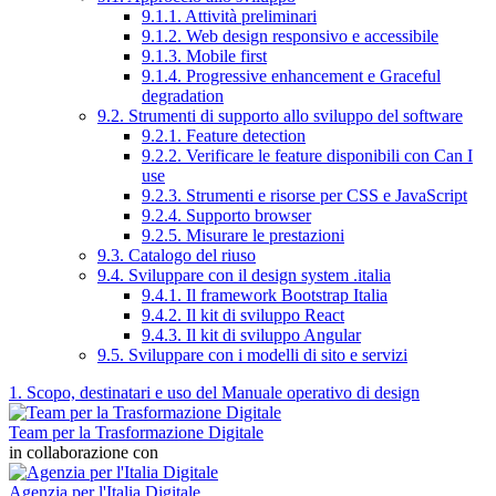
9.1.1. Attività preliminari
9.1.2. Web design responsivo e accessibile
9.1.3. Mobile first
9.1.4. Progressive enhancement e Graceful
degradation
9.2. Strumenti di supporto allo sviluppo del software
9.2.1. Feature detection
9.2.2. Verificare le feature disponibili con Can I
use
9.2.3. Strumenti e risorse per CSS e JavaScript
9.2.4. Supporto browser
9.2.5. Misurare le prestazioni
9.3. Catalogo del riuso
9.4. Sviluppare con il design system .italia
9.4.1. Il framework Bootstrap Italia
9.4.2. Il kit di sviluppo React
9.4.3. Il kit di sviluppo Angular
9.5. Sviluppare con i modelli di sito e servizi
1. Scopo, destinatari e uso del Manuale operativo di design
Team per la Trasformazione Digitale
in collaborazione con
Agenzia per l'Italia Digitale