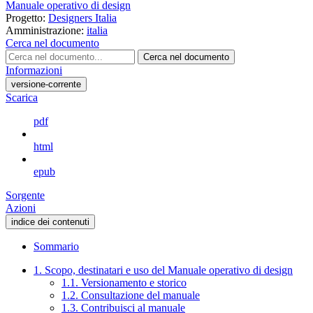
Manuale operativo di design
Progetto:
Designers Italia
Amministrazione:
italia
Cerca nel documento
Cerca nel documento
Informazioni
versione-corrente
Scarica
pdf
html
epub
Sorgente
Azioni
indice dei contenuti
Sommario
1. Scopo, destinatari e uso del Manuale operativo di design
1.1. Versionamento e storico
1.2. Consultazione del manuale
1.3. Contribuisci al manuale