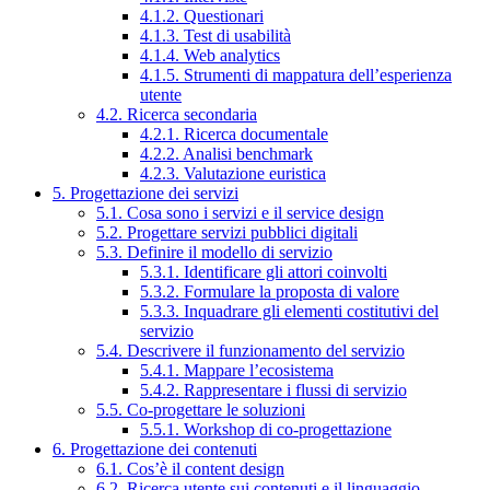
4.1.2. Questionari
4.1.3. Test di usabilità
4.1.4. Web analytics
4.1.5. Strumenti di mappatura dell’esperienza
utente
4.2. Ricerca secondaria
4.2.1. Ricerca documentale
4.2.2. Analisi benchmark
4.2.3. Valutazione euristica
5. Progettazione dei servizi
5.1. Cosa sono i servizi e il service design
5.2. Progettare servizi pubblici digitali
5.3. Definire il modello di servizio
5.3.1. Identificare gli attori coinvolti
5.3.2. Formulare la proposta di valore
5.3.3. Inquadrare gli elementi costitutivi del
servizio
5.4. Descrivere il funzionamento del servizio
5.4.1. Mappare l’ecosistema
5.4.2. Rappresentare i flussi di servizio
5.5. Co-progettare le soluzioni
5.5.1. Workshop di co-progettazione
6. Progettazione dei contenuti
6.1. Cos’è il content design
6.2. Ricerca utente sui contenuti e il linguaggio