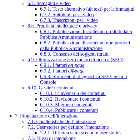
6.7. Immagini e video
6.7.1. Testo alternativo (alt text) per le immagini
6.7.2. Sottotitoli per i video
6.7.3. Trascrizioni per i video
6.8. Proprietà intellettuale e privacy
6.8.1. Pubblicazione di contenuti prodotti dalla
Pubblica Amministrazione
6.8.2. Pubblicazione di contenuti non prodotti
dalla Pubblica Amministrazione
6.8.3. Consenso dei soggetti ritratti
6.9. Ottimizzazione per i motori di ricerca (SEO)
6.9.1. I fattori
on-page
6.9.2. I fattori
off-page
6.9.3. Strumenti di diagnostica SEO: Search
Console
6.10. Gestire i contenuti
6.10.1. L’inventario dei contenuti
6.10.2. Revisionare i contenuti
6.10.3. Migrare i contenuti
6.10.4. Pubblicare i contenuti
7. Progettazione dell’interazione
7.1. Caratteristiche dell’interazione
7.2. User stories per definire l’interazione
7.2.1. Differenza tra scenari e user stories
7.3. Flussi di interazione