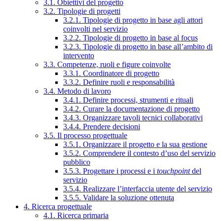
3.1. Obiettivi del progetto
3.2. Tipologie di progetti
3.2.1. Tipologie di progetto in base agli attori
coinvolti nel servizio
3.2.2. Tipologie di progetto in base al focus
3.2.3. Tipologie di progetto in base all’ambito di
intervento
3.3. Competenze, ruoli e figure coinvolte
3.3.1. Coordinatore di progetto
3.3.2. Definire ruoli e responsabilità
3.4. Metodo di lavoro
3.4.1. Definire processi, strumenti e rituali
3.4.2. Curare la documentazione di progetto
3.4.3. Organizzare tavoli tecnici collaborativi
3.4.4. Prendere decisioni
3.5. Il processo progettuale
3.5.1. Organizzare il progetto e la sua gestione
3.5.2. Comprendere il contesto d’uso del servizio
pubblico
3.5.3. Progettare i processi e i
touchpoint
del
servizio
3.5.4. Realizzare l’interfaccia utente del servizio
3.5.5. Validare la soluzione ottenuta
4. Ricerca progettuale
4.1. Ricerca primaria