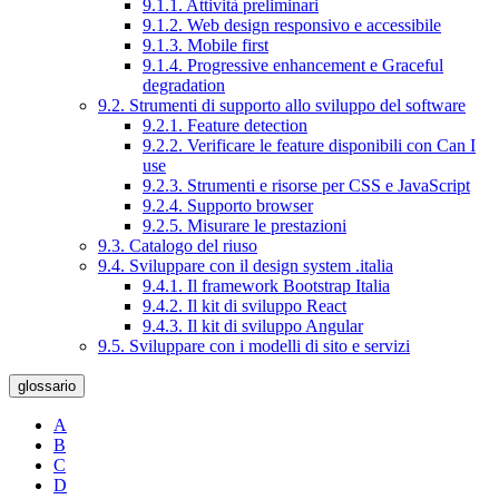
9.1.1. Attività preliminari
9.1.2. Web design responsivo e accessibile
9.1.3. Mobile first
9.1.4. Progressive enhancement e Graceful
degradation
9.2. Strumenti di supporto allo sviluppo del software
9.2.1. Feature detection
9.2.2. Verificare le feature disponibili con Can I
use
9.2.3. Strumenti e risorse per CSS e JavaScript
9.2.4. Supporto browser
9.2.5. Misurare le prestazioni
9.3. Catalogo del riuso
9.4. Sviluppare con il design system .italia
9.4.1. Il framework Bootstrap Italia
9.4.2. Il kit di sviluppo React
9.4.3. Il kit di sviluppo Angular
9.5. Sviluppare con i modelli di sito e servizi
glossario
A
B
C
D