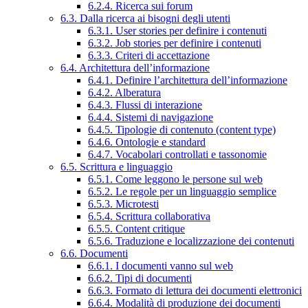
6.2.4. Ricerca sui forum
6.3. Dalla ricerca ai bisogni degli utenti
6.3.1. User stories per definire i contenuti
6.3.2. Job stories per definire i contenuti
6.3.3. Criteri di accettazione
6.4. Architettura dell’informazione
6.4.1. Definire l’architettura dell’informazione
6.4.2. Alberatura
6.4.3. Flussi di interazione
6.4.4. Sistemi di navigazione
6.4.5. Tipologie di contenuto (content type)
6.4.6. Ontologie e standard
6.4.7. Vocabolari controllati e tassonomie
6.5. Scrittura e linguaggio
6.5.1. Come leggono le persone sul web
6.5.2. Le regole per un linguaggio semplice
6.5.3. Microtesti
6.5.4. Scrittura collaborativa
6.5.5. Content critique
6.5.6. Traduzione e localizzazione dei contenuti
6.6. Documenti
6.6.1. I documenti vanno sul web
6.6.2. Tipi di documenti
6.6.3. Formato di lettura dei documenti elettronici
6.6.4. Modalità di produzione dei documenti