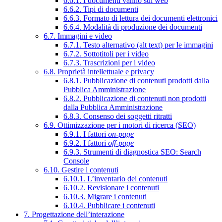
6.6.1. I documenti vanno sul web
6.6.2. Tipi di documenti
6.6.3. Formato di lettura dei documenti elettronici
6.6.4. Modalità di produzione dei documenti
6.7. Immagini e video
6.7.1. Testo alternativo (alt text) per le immagini
6.7.2. Sottotitoli per i video
6.7.3. Trascrizioni per i video
6.8. Proprietà intellettuale e privacy
6.8.1. Pubblicazione di contenuti prodotti dalla
Pubblica Amministrazione
6.8.2. Pubblicazione di contenuti non prodotti
dalla Pubblica Amministrazione
6.8.3. Consenso dei soggetti ritratti
6.9. Ottimizzazione per i motori di ricerca (SEO)
6.9.1. I fattori
on-page
6.9.2. I fattori
off-page
6.9.3. Strumenti di diagnostica SEO: Search
Console
6.10. Gestire i contenuti
6.10.1. L’inventario dei contenuti
6.10.2. Revisionare i contenuti
6.10.3. Migrare i contenuti
6.10.4. Pubblicare i contenuti
7. Progettazione dell’interazione