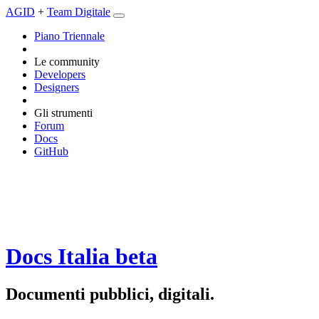
AGID
+
Team Digitale
Piano Triennale
Le community
Developers
Designers
Gli strumenti
Forum
Docs
GitHub
Docs Italia
beta
Documenti pubblici, digitali.