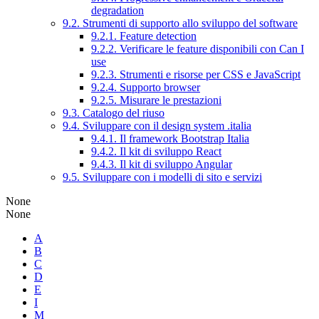
degradation
9.2. Strumenti di supporto allo sviluppo del software
9.2.1. Feature detection
9.2.2. Verificare le feature disponibili con Can I
use
9.2.3. Strumenti e risorse per CSS e JavaScript
9.2.4. Supporto browser
9.2.5. Misurare le prestazioni
9.3. Catalogo del riuso
9.4. Sviluppare con il design system .italia
9.4.1. Il framework Bootstrap Italia
9.4.2. Il kit di sviluppo React
9.4.3. Il kit di sviluppo Angular
9.5. Sviluppare con i modelli di sito e servizi
None
None
A
B
C
D
E
I
M