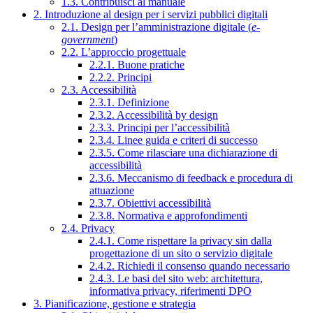
1.3. Contribuisci al manuale
2. Introduzione al design per i servizi pubblici digitali
2.1. Design per l’amministrazione digitale (
e-
government
)
2.2. L’approccio progettuale
2.2.1. Buone pratiche
2.2.2. Principi
2.3. Accessibilità
2.3.1. Definizione
2.3.2. Accessibilità by design
2.3.3. Principi per l’accessibilità
2.3.4. Linee guida e criteri di successo
2.3.5. Come rilasciare una dichiarazione di
accessibilità
2.3.6. Meccanismo di feedback e procedura di
attuazione
2.3.7. Obiettivi accessibilità
2.3.8. Normativa e approfondimenti
2.4. Privacy
2.4.1. Come rispettare la privacy sin dalla
progettazione di un sito o servizio digitale
2.4.2. Richiedi il consenso quando necessario
2.4.3. Le basi del sito web: architettura,
informativa privacy, riferimenti DPO
3. Pianificazione, gestione e strategia