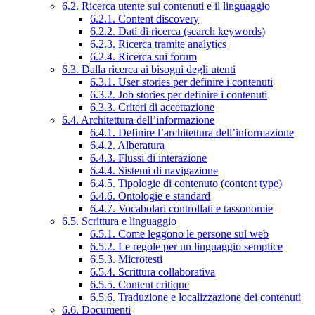
6.2. Ricerca utente sui contenuti e il linguaggio
6.2.1. Content discovery
6.2.2. Dati di ricerca (search keywords)
6.2.3. Ricerca tramite analytics
6.2.4. Ricerca sui forum
6.3. Dalla ricerca ai bisogni degli utenti
6.3.1. User stories per definire i contenuti
6.3.2. Job stories per definire i contenuti
6.3.3. Criteri di accettazione
6.4. Architettura dell’informazione
6.4.1. Definire l’architettura dell’informazione
6.4.2. Alberatura
6.4.3. Flussi di interazione
6.4.4. Sistemi di navigazione
6.4.5. Tipologie di contenuto (content type)
6.4.6. Ontologie e standard
6.4.7. Vocabolari controllati e tassonomie
6.5. Scrittura e linguaggio
6.5.1. Come leggono le persone sul web
6.5.2. Le regole per un linguaggio semplice
6.5.3. Microtesti
6.5.4. Scrittura collaborativa
6.5.5. Content critique
6.5.6. Traduzione e localizzazione dei contenuti
6.6. Documenti