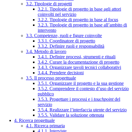
3.2. Tipologie di progetti
3.2.1. Tipologie di progetto in base agli attori
coinvolti nel servizio
3.2.2. Tipologie di progetto in base al focus
3.2.3. Tipologie di progetto in base all’ambito di
intervento
3.3. Competenze, ruoli e figure coinvolte
3.3.1. Coordinatore di progetto
3.3.2. Definire ruoli e responsabilità
3.4. Metodo di lavoro
3.4.1. Definire processi, strumenti e rituali
3.4.2. Curare la documentazione di progetto
3.4.3. Organizzare tavoli tecnici collaborativi
3.4.4. Prendere decisioni
3.5. Il processo progettuale
3.5.1. Organizzare il progetto e la sua gestione
3.5.2. Comprendere il contesto d’uso del servizio
pubblico
3.5.3. Progettare i processi e i
touchpoint
del
servizio
3.5.4. Realizzare l’interfaccia utente del servizio
3.5.5. Validare la soluzione ottenuta
4. Ricerca progettuale
4.1. Ricerca primaria
4.1.1. Interviste