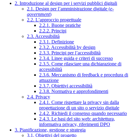
2. Introduzione al design per i servizi pubblici digitali
2.1. Design per l’amministrazione digitale (
e-
government
)
2.2. L’approccio progettuale
2.2.1. Buone pratiche
2.2.2. Principi
2.3. Accessibilità
2.3.1. Definizione
2.3.2. Accessibilità by design
2.3.3. Principi per l’accessibilità
2.3.4. Linee guida e criteri di successo
2.3.5. Come rilasciare una dichiarazione di
accessibilità
2.3.6. Meccanismo di feedback e procedura di
attuazione
2.3.7. Obiettivi accessibilità
2.3.8. Normativa e approfondimenti
2.4. Privacy
2.4.1. Come rispettare la privacy sin dalla
progettazione di un sito o servizio digitale
2.4.2. Richiedi il consenso quando necessario
2.4.3. Le basi del sito web: architettura,
informativa privacy, riferimenti DPO
3. Pianificazione, gestione e strategia
3.1. Obiettivi del progetto