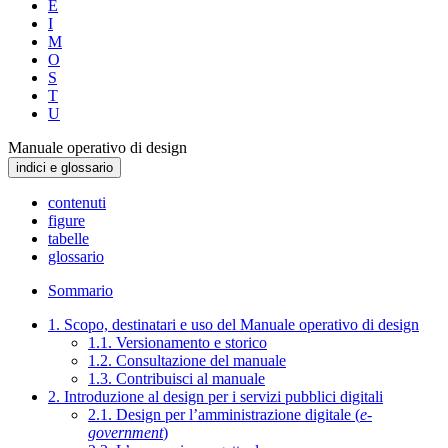
E
I
M
O
S
T
U
Manuale operativo di design
indici e glossario
contenuti
figure
tabelle
glossario
Sommario
1. Scopo, destinatari e uso del Manuale operativo di design
1.1. Versionamento e storico
1.2. Consultazione del manuale
1.3. Contribuisci al manuale
2. Introduzione al design per i servizi pubblici digitali
2.1. Design per l’amministrazione digitale (
e-
government
)