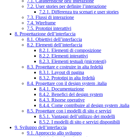
7.1. Caratteristiche dell’interazione
7.2. User stories per definire l’interazione
7.2.1. Differenza tra scenari e user stories
7.3. Flussi di interazione
7.4. Wireframe
7.5. Prototipi interattivi
8. Progettazione dell’interfaccia
8.1. Obiettivi dell’interfaccia
8.2. Elementi dell’interfaccia
8.2.1. Elementi di composizione
8.2.2. Elementi interattivi
8.2.3. Elementi testuali (microtesti)
8.3. Progettare e costruire in alta fedeltà
8.3.1. Layout di pagina
8.3.2. Prototipi in alta fedeltà
8.4. Progettare con il design system .italia
8.4.1. Documentazione
8.4.2. Benefici del design system
8.4.3. Risorse operative
8.4.4. Come contribuire al design system .italia
8.5. Progettare con i modelli di sito e servizi
8.5.1. Vantaggi dell’utilizzo dei modelli
8.5.2. I modelli di sito e servizi disponibili
9. Sviluppo dell’interfaccia
9.1. Approccio allo sviluppo