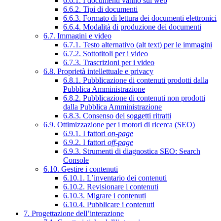
6.6.1. I documenti vanno sul web
6.6.2. Tipi di documenti
6.6.3. Formato di lettura dei documenti elettronici
6.6.4. Modalità di produzione dei documenti
6.7. Immagini e video
6.7.1. Testo alternativo (alt text) per le immagini
6.7.2. Sottotitoli per i video
6.7.3. Trascrizioni per i video
6.8. Proprietà intellettuale e privacy
6.8.1. Pubblicazione di contenuti prodotti dalla
Pubblica Amministrazione
6.8.2. Pubblicazione di contenuti non prodotti
dalla Pubblica Amministrazione
6.8.3. Consenso dei soggetti ritratti
6.9. Ottimizzazione per i motori di ricerca (SEO)
6.9.1. I fattori
on-page
6.9.2. I fattori
off-page
6.9.3. Strumenti di diagnostica SEO: Search
Console
6.10. Gestire i contenuti
6.10.1. L’inventario dei contenuti
6.10.2. Revisionare i contenuti
6.10.3. Migrare i contenuti
6.10.4. Pubblicare i contenuti
7. Progettazione dell’interazione