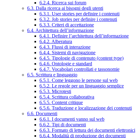
6.2.4. Ricerca sui forum
6.3. Dalla ricerca ai bisogni degli utenti
6.3.1. User stories per definire i contenuti
6.3.2. Job stories per definire i contenuti
6.3.3. Criteri di accettazione
6.4. Architettura dell’informazione
6.4.1. Definire l’architettura dell’informazione
6.4.2. Alberatura
6.4.3. Flussi di interazione
6.4.4. Sistemi di navigazione
6.4.5. Tipologie di contenuto (content type)
6.4.6. Ontologie e standard
6.4.7. Vocabolari controllati e tassonomie
6.5. Scrittura e linguaggio
6.5.1. Come leggono le persone sul web
6.5.2. Le regole per un linguaggio semplice
6.5.3. Microtesti
6.5.4. Scrittura collaborativa
6.5.5. Content critique
6.5.6. Traduzione e localizzazione dei contenuti
6.6. Documenti
6.6.1. I documenti vanno sul web
6.6.2. Tipi di documenti
6.6.3. Formato di lettura dei documenti elettronici
6.6.4. Modalità di produzione dei documenti