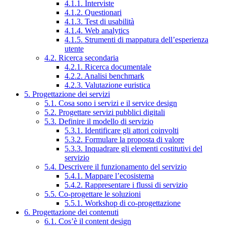
4.1.1. Interviste
4.1.2. Questionari
4.1.3. Test di usabilità
4.1.4. Web analytics
4.1.5. Strumenti di mappatura dell’esperienza
utente
4.2. Ricerca secondaria
4.2.1. Ricerca documentale
4.2.2. Analisi benchmark
4.2.3. Valutazione euristica
5. Progettazione dei servizi
5.1. Cosa sono i servizi e il service design
5.2. Progettare servizi pubblici digitali
5.3. Definire il modello di servizio
5.3.1. Identificare gli attori coinvolti
5.3.2. Formulare la proposta di valore
5.3.3. Inquadrare gli elementi costitutivi del
servizio
5.4. Descrivere il funzionamento del servizio
5.4.1. Mappare l’ecosistema
5.4.2. Rappresentare i flussi di servizio
5.5. Co-progettare le soluzioni
5.5.1. Workshop di co-progettazione
6. Progettazione dei contenuti
6.1. Cos’è il content design