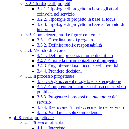
3.2. Tipologie di progetti
3.2.1. Tipologie di progetto in base agli attori
coinvolti nel servizio
3.2.2. Tipologie di progetto in base al focus
3.2.3. Tipologie di progetto in base all’ambito di
intervento
3.3. Competenze, ruoli e figure coinvolte
3.3.1. Coordinatore di progetto
3.3.2. Definire ruoli e responsabilità
3.4. Metodo di lavoro
3.4.1. Definire processi, strumenti e rituali
3.4.2. Curare la documentazione di progetto
3.4.3. Organizzare tavoli tecnici collaborativi
3.4.4. Prendere decisioni
3.5. Il processo progettuale
3.5.1. Organizzare il progetto e la sua gestione
3.5.2. Comprendere il contesto d’uso del servizio
pubblico
3.5.3. Progettare i processi e i
touchpoint
del
servizio
3.5.4. Realizzare l’interfaccia utente del servizio
3.5.5. Validare la soluzione ottenuta
4. Ricerca progettuale
4.1. Ricerca primaria
4.1.1. Interviste