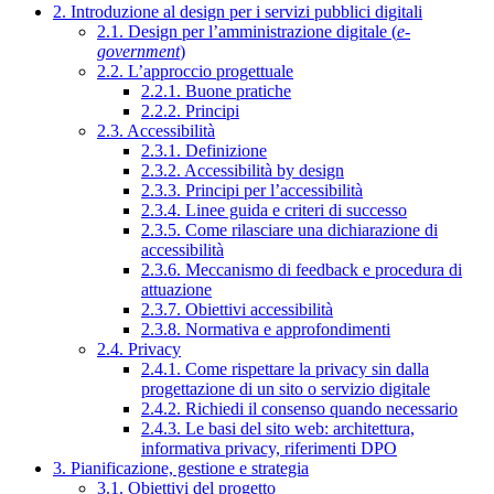
2. Introduzione al design per i servizi pubblici digitali
2.1. Design per l’amministrazione digitale (
e-
government
)
2.2. L’approccio progettuale
2.2.1. Buone pratiche
2.2.2. Principi
2.3. Accessibilità
2.3.1. Definizione
2.3.2. Accessibilità by design
2.3.3. Principi per l’accessibilità
2.3.4. Linee guida e criteri di successo
2.3.5. Come rilasciare una dichiarazione di
accessibilità
2.3.6. Meccanismo di feedback e procedura di
attuazione
2.3.7. Obiettivi accessibilità
2.3.8. Normativa e approfondimenti
2.4. Privacy
2.4.1. Come rispettare la privacy sin dalla
progettazione di un sito o servizio digitale
2.4.2. Richiedi il consenso quando necessario
2.4.3. Le basi del sito web: architettura,
informativa privacy, riferimenti DPO
3. Pianificazione, gestione e strategia
3.1. Obiettivi del progetto