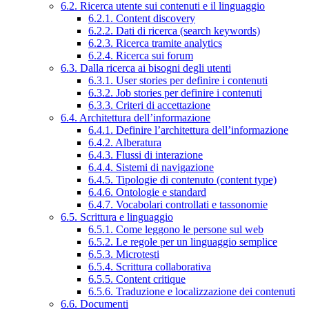
6.2. Ricerca utente sui contenuti e il linguaggio
6.2.1. Content discovery
6.2.2. Dati di ricerca (search keywords)
6.2.3. Ricerca tramite analytics
6.2.4. Ricerca sui forum
6.3. Dalla ricerca ai bisogni degli utenti
6.3.1. User stories per definire i contenuti
6.3.2. Job stories per definire i contenuti
6.3.3. Criteri di accettazione
6.4. Architettura dell’informazione
6.4.1. Definire l’architettura dell’informazione
6.4.2. Alberatura
6.4.3. Flussi di interazione
6.4.4. Sistemi di navigazione
6.4.5. Tipologie di contenuto (content type)
6.4.6. Ontologie e standard
6.4.7. Vocabolari controllati e tassonomie
6.5. Scrittura e linguaggio
6.5.1. Come leggono le persone sul web
6.5.2. Le regole per un linguaggio semplice
6.5.3. Microtesti
6.5.4. Scrittura collaborativa
6.5.5. Content critique
6.5.6. Traduzione e localizzazione dei contenuti
6.6. Documenti