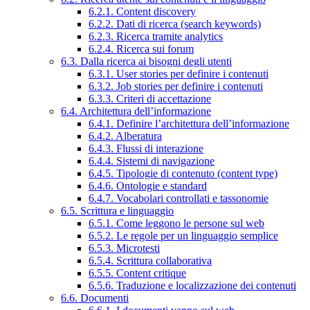
6.2.1. Content discovery
6.2.2. Dati di ricerca (search keywords)
6.2.3. Ricerca tramite analytics
6.2.4. Ricerca sui forum
6.3. Dalla ricerca ai bisogni degli utenti
6.3.1. User stories per definire i contenuti
6.3.2. Job stories per definire i contenuti
6.3.3. Criteri di accettazione
6.4. Architettura dell’informazione
6.4.1. Definire l’architettura dell’informazione
6.4.2. Alberatura
6.4.3. Flussi di interazione
6.4.4. Sistemi di navigazione
6.4.5. Tipologie di contenuto (content type)
6.4.6. Ontologie e standard
6.4.7. Vocabolari controllati e tassonomie
6.5. Scrittura e linguaggio
6.5.1. Come leggono le persone sul web
6.5.2. Le regole per un linguaggio semplice
6.5.3. Microtesti
6.5.4. Scrittura collaborativa
6.5.5. Content critique
6.5.6. Traduzione e localizzazione dei contenuti
6.6. Documenti