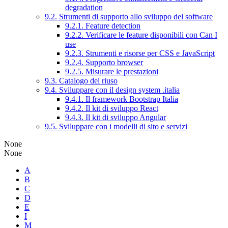
degradation
9.2. Strumenti di supporto allo sviluppo del software
9.2.1. Feature detection
9.2.2. Verificare le feature disponibili con Can I
use
9.2.3. Strumenti e risorse per CSS e JavaScript
9.2.4. Supporto browser
9.2.5. Misurare le prestazioni
9.3. Catalogo del riuso
9.4. Sviluppare con il design system .italia
9.4.1. Il framework Bootstrap Italia
9.4.2. Il kit di sviluppo React
9.4.3. Il kit di sviluppo Angular
9.5. Sviluppare con i modelli di sito e servizi
None
None
A
B
C
D
E
I
M