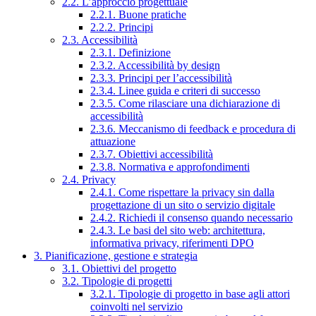
2.2. L’approccio progettuale
2.2.1. Buone pratiche
2.2.2. Principi
2.3. Accessibilità
2.3.1. Definizione
2.3.2. Accessibilità by design
2.3.3. Principi per l’accessibilità
2.3.4. Linee guida e criteri di successo
2.3.5. Come rilasciare una dichiarazione di
accessibilità
2.3.6. Meccanismo di feedback e procedura di
attuazione
2.3.7. Obiettivi accessibilità
2.3.8. Normativa e approfondimenti
2.4. Privacy
2.4.1. Come rispettare la privacy sin dalla
progettazione di un sito o servizio digitale
2.4.2. Richiedi il consenso quando necessario
2.4.3. Le basi del sito web: architettura,
informativa privacy, riferimenti DPO
3. Pianificazione, gestione e strategia
3.1. Obiettivi del progetto
3.2. Tipologie di progetti
3.2.1. Tipologie di progetto in base agli attori
coinvolti nel servizio