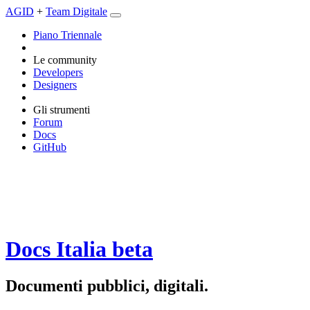
AGID
+
Team Digitale
Piano Triennale
Le community
Developers
Designers
Gli strumenti
Forum
Docs
GitHub
Docs Italia
beta
Documenti pubblici, digitali.