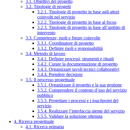
3.1. Obiettivi del progetto
3.2. Tipologie di progetti
3.2.1. Tipologie di progetto in base agli attori
coinvolti nel servizio
3.2.2. Tipologie di progetto in base al focus
3.2.3. Tipologie di progetto in base all’ambito di
intervento
3.3. Competenze, ruoli e figure coinvolte
3.3.1. Coordinatore di progetto
3.3.2. Definire ruoli e responsabilità
3.4. Metodo di lavoro
3.4.1. Definire processi, strumenti e rituali
3.4.2. Curare la documentazione di progetto
3.4.3. Organizzare tavoli tecnici collaborativi
3.4.4. Prendere decisioni
3.5. Il processo progettuale
3.5.1. Organizzare il progetto e la sua gestione
3.5.2. Comprendere il contesto d’uso del servizio
pubblico
3.5.3. Progettare i processi e i
touchpoint
del
servizio
3.5.4. Realizzare l’interfaccia utente del servizio
3.5.5. Validare la soluzione ottenuta
4. Ricerca progettuale
4.1. Ricerca primaria