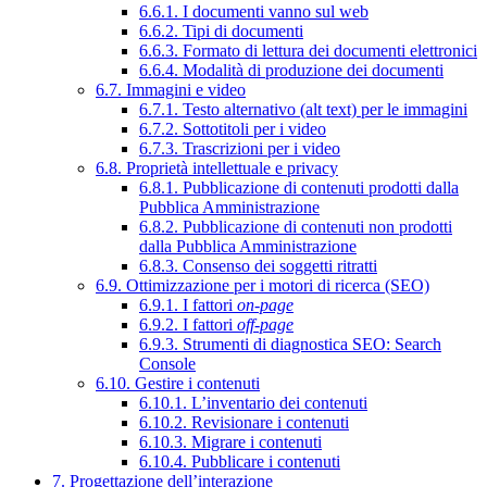
6.6.1. I documenti vanno sul web
6.6.2. Tipi di documenti
6.6.3. Formato di lettura dei documenti elettronici
6.6.4. Modalità di produzione dei documenti
6.7. Immagini e video
6.7.1. Testo alternativo (alt text) per le immagini
6.7.2. Sottotitoli per i video
6.7.3. Trascrizioni per i video
6.8. Proprietà intellettuale e privacy
6.8.1. Pubblicazione di contenuti prodotti dalla
Pubblica Amministrazione
6.8.2. Pubblicazione di contenuti non prodotti
dalla Pubblica Amministrazione
6.8.3. Consenso dei soggetti ritratti
6.9. Ottimizzazione per i motori di ricerca (SEO)
6.9.1. I fattori
on-page
6.9.2. I fattori
off-page
6.9.3. Strumenti di diagnostica SEO: Search
Console
6.10. Gestire i contenuti
6.10.1. L’inventario dei contenuti
6.10.2. Revisionare i contenuti
6.10.3. Migrare i contenuti
6.10.4. Pubblicare i contenuti
7. Progettazione dell’interazione