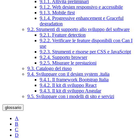
9.1.1. Attività preliminari
9.1.2. Web design responsivo e accessibile
9.1.3. Mobile first
9.1.4. Progressive enhancement e Graceful
degradation
9.2. Strumenti di supporto allo sviluppo del software
9.2.1. Feature detection
9.2.2. Verificare le feature disponibili con Can I
use
9.2.3. Strumenti e risorse per CSS e JavaScript
9.2.4. Supporto browser
9.2.5. Misurare le prestazioni
9.3. Catalogo del riuso
9.4. Sviluppare con il design system .italia
9.4.1. Il framework Bootstrap Italia
9.4.2. Il kit di sviluppo React
9.4.3. Il kit di sviluppo Angular
9.5. Sviluppare con i modelli di sito e servizi
glossario
A
B
C
D