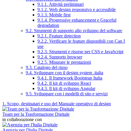
9.1.1. Attività preliminari
9.1.2. Web design responsivo e accessibile
9.1.3. Mobile first
9.1.4. Progressive enhancement e Graceful
degradation
9.2. Strumenti di supporto allo sviluppo del software
9.2.1. Feature detection
9.2.2. Verificare le feature disponibili con Can I
use
9.2.3. Strumenti e risorse per CSS e JavaScript
9.2.4. Supporto browser
9.2.5. Misurare le prestazioni
9.3. Catalogo del riuso
9.4. Sviluppare con il design system .italia
9.4.1. Il framework Bootstrap Italia
9.4.2. Il kit di sviluppo React
9.4.3. Il kit di sviluppo Angular
9.5. Sviluppare con i modelli di sito e servizi
1. Scopo, destinatari e uso del Manuale operativo di design
Team per la Trasformazione Digitale
in collaborazione con
Agenzia per l'Italia Digitale