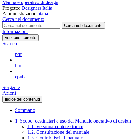
Manuale operativo di design
Progetto:
Designers Italia
Amministrazione:
italia
Cerca nel documento
Cerca nel documento
Informazioni
versione-corrente
Scarica
pdf
html
epub
Sorgente
Azioni
indice dei contenuti
Sommario
1. Scopo, destinatari e uso del Manuale operativo di design
1.1. Versionamento e storico
1.2. Consultazione del manuale
1.3. Contribuisci al manuale