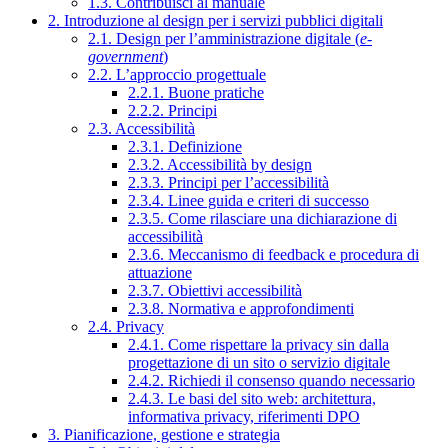
1.3. Contribuisci al manuale
2. Introduzione al design per i servizi pubblici digitali
2.1. Design per l’amministrazione digitale (
e-
government
)
2.2. L’approccio progettuale
2.2.1. Buone pratiche
2.2.2. Principi
2.3. Accessibilità
2.3.1. Definizione
2.3.2. Accessibilità by design
2.3.3. Principi per l’accessibilità
2.3.4. Linee guida e criteri di successo
2.3.5. Come rilasciare una dichiarazione di
accessibilità
2.3.6. Meccanismo di feedback e procedura di
attuazione
2.3.7. Obiettivi accessibilità
2.3.8. Normativa e approfondimenti
2.4. Privacy
2.4.1. Come rispettare la privacy sin dalla
progettazione di un sito o servizio digitale
2.4.2. Richiedi il consenso quando necessario
2.4.3. Le basi del sito web: architettura,
informativa privacy, riferimenti DPO
3. Pianificazione, gestione e strategia