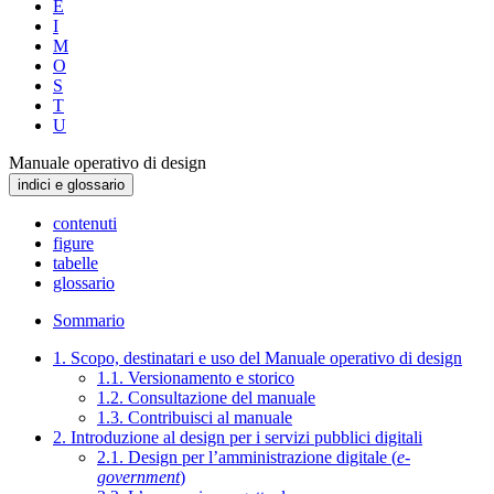
E
I
M
O
S
T
U
Manuale operativo di design
indici e glossario
contenuti
figure
tabelle
glossario
Sommario
1. Scopo, destinatari e uso del Manuale operativo di design
1.1. Versionamento e storico
1.2. Consultazione del manuale
1.3. Contribuisci al manuale
2. Introduzione al design per i servizi pubblici digitali
2.1. Design per l’amministrazione digitale (
e-
government
)