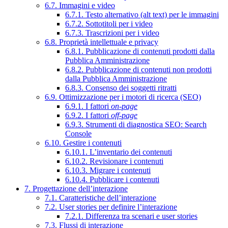
6.7. Immagini e video
6.7.1. Testo alternativo (alt text) per le immagini
6.7.2. Sottotitoli per i video
6.7.3. Trascrizioni per i video
6.8. Proprietà intellettuale e privacy
6.8.1. Pubblicazione di contenuti prodotti dalla
Pubblica Amministrazione
6.8.2. Pubblicazione di contenuti non prodotti
dalla Pubblica Amministrazione
6.8.3. Consenso dei soggetti ritratti
6.9. Ottimizzazione per i motori di ricerca (SEO)
6.9.1. I fattori
on-page
6.9.2. I fattori
off-page
6.9.3. Strumenti di diagnostica SEO: Search
Console
6.10. Gestire i contenuti
6.10.1. L’inventario dei contenuti
6.10.2. Revisionare i contenuti
6.10.3. Migrare i contenuti
6.10.4. Pubblicare i contenuti
7. Progettazione dell’interazione
7.1. Caratteristiche dell’interazione
7.2. User stories per definire l’interazione
7.2.1. Differenza tra scenari e user stories
7.3. Flussi di interazione