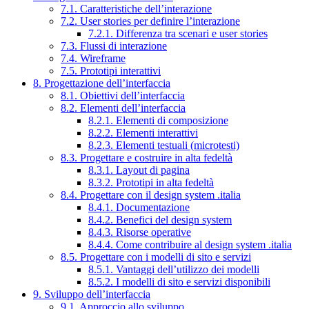
7.1. Caratteristiche dell’interazione
7.2. User stories per definire l’interazione
7.2.1. Differenza tra scenari e user stories
7.3. Flussi di interazione
7.4. Wireframe
7.5. Prototipi interattivi
8. Progettazione dell’interfaccia
8.1. Obiettivi dell’interfaccia
8.2. Elementi dell’interfaccia
8.2.1. Elementi di composizione
8.2.2. Elementi interattivi
8.2.3. Elementi testuali (microtesti)
8.3. Progettare e costruire in alta fedeltà
8.3.1. Layout di pagina
8.3.2. Prototipi in alta fedeltà
8.4. Progettare con il design system .italia
8.4.1. Documentazione
8.4.2. Benefici del design system
8.4.3. Risorse operative
8.4.4. Come contribuire al design system .italia
8.5. Progettare con i modelli di sito e servizi
8.5.1. Vantaggi dell’utilizzo dei modelli
8.5.2. I modelli di sito e servizi disponibili
9. Sviluppo dell’interfaccia
9.1. Approccio allo sviluppo