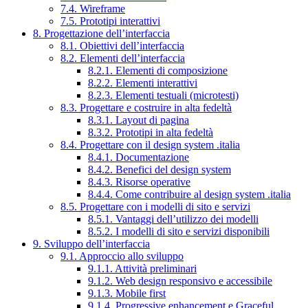
7.4. Wireframe
7.5. Prototipi interattivi
8. Progettazione dell’interfaccia
8.1. Obiettivi dell’interfaccia
8.2. Elementi dell’interfaccia
8.2.1. Elementi di composizione
8.2.2. Elementi interattivi
8.2.3. Elementi testuali (microtesti)
8.3. Progettare e costruire in alta fedeltà
8.3.1. Layout di pagina
8.3.2. Prototipi in alta fedeltà
8.4. Progettare con il design system .italia
8.4.1. Documentazione
8.4.2. Benefici del design system
8.4.3. Risorse operative
8.4.4. Come contribuire al design system .italia
8.5. Progettare con i modelli di sito e servizi
8.5.1. Vantaggi dell’utilizzo dei modelli
8.5.2. I modelli di sito e servizi disponibili
9. Sviluppo dell’interfaccia
9.1. Approccio allo sviluppo
9.1.1. Attività preliminari
9.1.2. Web design responsivo e accessibile
9.1.3. Mobile first
9.1.4. Progressive enhancement e Graceful