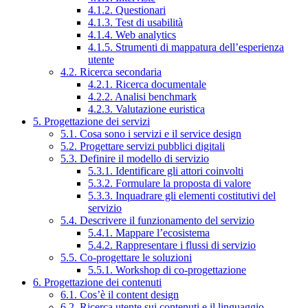
4.1.2. Questionari
4.1.3. Test di usabilità
4.1.4. Web analytics
4.1.5. Strumenti di mappatura dell’esperienza
utente
4.2. Ricerca secondaria
4.2.1. Ricerca documentale
4.2.2. Analisi benchmark
4.2.3. Valutazione euristica
5. Progettazione dei servizi
5.1. Cosa sono i servizi e il service design
5.2. Progettare servizi pubblici digitali
5.3. Definire il modello di servizio
5.3.1. Identificare gli attori coinvolti
5.3.2. Formulare la proposta di valore
5.3.3. Inquadrare gli elementi costitutivi del
servizio
5.4. Descrivere il funzionamento del servizio
5.4.1. Mappare l’ecosistema
5.4.2. Rappresentare i flussi di servizio
5.5. Co-progettare le soluzioni
5.5.1. Workshop di co-progettazione
6. Progettazione dei contenuti
6.1. Cos’è il content design
6.2. Ricerca utente sui contenuti e il linguaggio