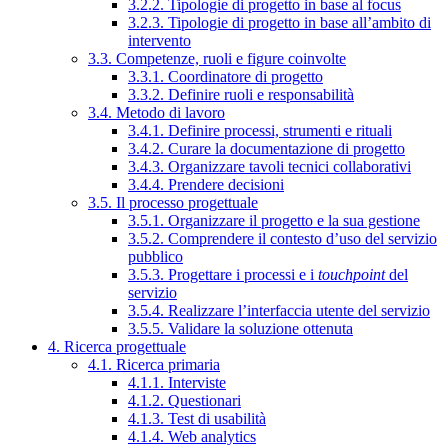
3.2.2. Tipologie di progetto in base al focus
3.2.3. Tipologie di progetto in base all’ambito di
intervento
3.3. Competenze, ruoli e figure coinvolte
3.3.1. Coordinatore di progetto
3.3.2. Definire ruoli e responsabilità
3.4. Metodo di lavoro
3.4.1. Definire processi, strumenti e rituali
3.4.2. Curare la documentazione di progetto
3.4.3. Organizzare tavoli tecnici collaborativi
3.4.4. Prendere decisioni
3.5. Il processo progettuale
3.5.1. Organizzare il progetto e la sua gestione
3.5.2. Comprendere il contesto d’uso del servizio
pubblico
3.5.3. Progettare i processi e i
touchpoint
del
servizio
3.5.4. Realizzare l’interfaccia utente del servizio
3.5.5. Validare la soluzione ottenuta
4. Ricerca progettuale
4.1. Ricerca primaria
4.1.1. Interviste
4.1.2. Questionari
4.1.3. Test di usabilità
4.1.4. Web analytics