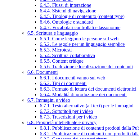
6.4.3. Flussi di interazione
6.4.4. Sistemi di navigazione
6.4.5. Tipologie di contenuto (content type)
6.4.6. Ontologie e standard
6.4.7. Vocabolari controllati e tassonomie
6.5. Scrittura e linguaggio
6.5.1. Come leggono le persone sul web
6.5.2. Le regole per un linguaggio semplice
6.5.3. Microtesti
6.5.4. Scrittura collaborativa
6.5.5. Content critique
6.5.6. Traduzione e localizzazione dei contenuti
6.6. Documenti
6.6.1. I documenti vanno sul web
6.6.2. Tipi di documenti
6.6.3. Formato di lettura dei documenti elettronici
6.6.4. Modalità di produzione dei documenti
6.7. Immagini e video
6.7.1. Testo alternativo (alt text) per le immagini
6.7.2. Sottotitoli per i video
6.7.3. Trascrizioni per i video
6.8. Proprietà intellettuale e privacy
6.8.1. Pubblicazione di contenuti prodotti dalla P
6.8.2. Pubblicazione di contenuti non prodotti dal