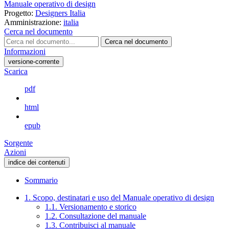
Manuale operativo di design
Progetto:
Designers Italia
Amministrazione:
italia
Cerca nel documento
Cerca nel documento
Informazioni
versione-corrente
Scarica
pdf
html
epub
Sorgente
Azioni
indice dei contenuti
Sommario
1. Scopo, destinatari e uso del Manuale operativo di design
1.1. Versionamento e storico
1.2. Consultazione del manuale
1.3. Contribuisci al manuale