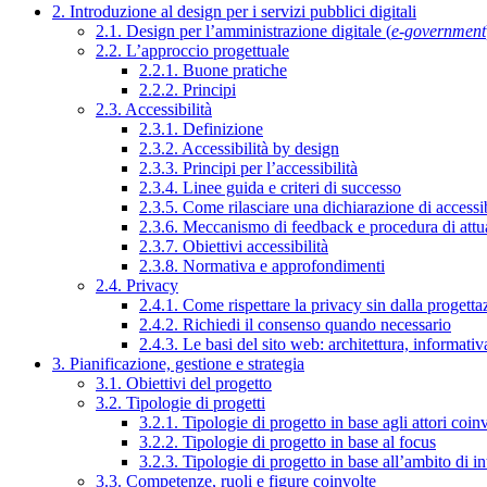
2. Introduzione al design per i servizi pubblici digitali
2.1. Design per l’amministrazione digitale (
e-government
2.2. L’approccio progettuale
2.2.1. Buone pratiche
2.2.2. Principi
2.3. Accessibilità
2.3.1. Definizione
2.3.2. Accessibilità by design
2.3.3. Principi per l’accessibilità
2.3.4. Linee guida e criteri di successo
2.3.5. Come rilasciare una dichiarazione di accessib
2.3.6. Meccanismo di feedback e procedura di attu
2.3.7. Obiettivi accessibilità
2.3.8. Normativa e approfondimenti
2.4. Privacy
2.4.1. Come rispettare la privacy sin dalla progettaz
2.4.2. Richiedi il consenso quando necessario
2.4.3. Le basi del sito web: architettura, informati
3. Pianificazione, gestione e strategia
3.1. Obiettivi del progetto
3.2. Tipologie di progetti
3.2.1. Tipologie di progetto in base agli attori coinv
3.2.2. Tipologie di progetto in base al focus
3.2.3. Tipologie di progetto in base all’ambito di i
3.3. Competenze, ruoli e figure coinvolte