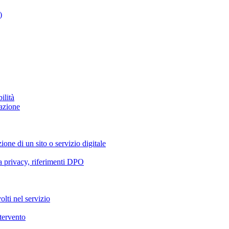
)
ilità
azione
ione di un sito o servizio digitale
va privacy, riferimenti DPO
olti nel servizio
ntervento