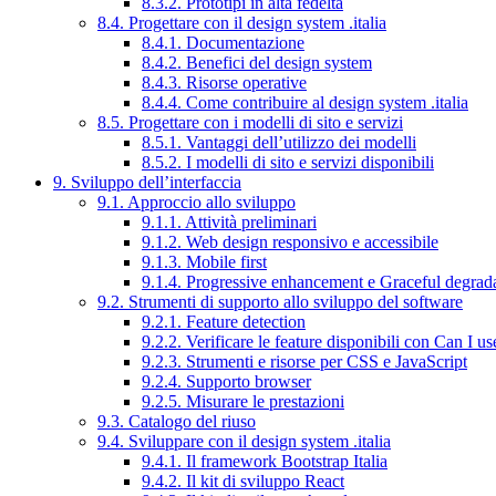
8.3.2. Prototipi in alta fedeltà
8.4. Progettare con il design system .italia
8.4.1. Documentazione
8.4.2. Benefici del design system
8.4.3. Risorse operative
8.4.4. Come contribuire al design system .italia
8.5. Progettare con i modelli di sito e servizi
8.5.1. Vantaggi dell’utilizzo dei modelli
8.5.2. I modelli di sito e servizi disponibili
9. Sviluppo dell’interfaccia
9.1. Approccio allo sviluppo
9.1.1. Attività preliminari
9.1.2. Web design responsivo e accessibile
9.1.3. Mobile first
9.1.4. Progressive enhancement e Graceful degrad
9.2. Strumenti di supporto allo sviluppo del software
9.2.1. Feature detection
9.2.2. Verificare le feature disponibili con Can I us
9.2.3. Strumenti e risorse per CSS e JavaScript
9.2.4. Supporto browser
9.2.5. Misurare le prestazioni
9.3. Catalogo del riuso
9.4. Sviluppare con il design system .italia
9.4.1. Il framework Bootstrap Italia
9.4.2. Il kit di sviluppo React