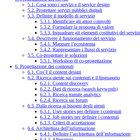
5.1. Cosa sono i servizi e il service design
5.2. Progettare servizi pubblici digitali
5.3. Definire il modello di servizio
5.3.1. Identificare gli attori coinvolti
5.3.2. Formulare la proposta di valore
5.3.3. Inquadrare gli elementi costitutivi del serviz
5.4. Descrivere il funzionamento del servizio
5.4.1. Mappare l’ecosistema
5.4.2. Rappresentare i flussi di servizio
5.5. Co-progettare le soluzioni
5.5.1. Workshop di co-progettazione
6. Progettazione dei contenuti
6.1. Cos’è il content design
6.2. Ricerca utente sui contenuti e il linguaggio
6.2.1. Content discovery
6.2.2. Dati di ricerca (search keywords)
6.2.3. Ricerca tramite analytics
6.2.4. Ricerca sui forum
6.3. Dalla ricerca ai bisogni degli utenti
6.3.1. User stories per definire i contenuti
6.3.2. Job stories per definire i contenuti
6.3.3. Criteri di accettazione
6.4. Architettura dell’informazione
6.4.1. Definire l’architettura dell’informazione
6.4.2. Alberatura