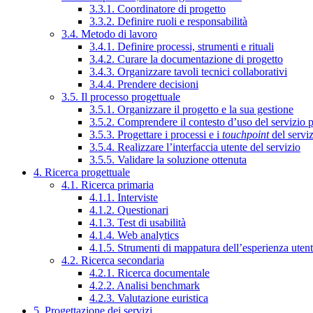
3.3.1. Coordinatore di progetto
3.3.2. Definire ruoli e responsabilità
3.4. Metodo di lavoro
3.4.1. Definire processi, strumenti e rituali
3.4.2. Curare la documentazione di progetto
3.4.3. Organizzare tavoli tecnici collaborativi
3.4.4. Prendere decisioni
3.5. Il processo progettuale
3.5.1. Organizzare il progetto e la sua gestione
3.5.2. Comprendere il contesto d’uso del servizio 
3.5.3. Progettare i processi e i
touchpoint
del servi
3.5.4. Realizzare l’interfaccia utente del servizio
3.5.5. Validare la soluzione ottenuta
4. Ricerca progettuale
4.1. Ricerca primaria
4.1.1. Interviste
4.1.2. Questionari
4.1.3. Test di usabilità
4.1.4. Web analytics
4.1.5. Strumenti di mappatura dell’esperienza uten
4.2. Ricerca secondaria
4.2.1. Ricerca documentale
4.2.2. Analisi benchmark
4.2.3. Valutazione euristica
5. Progettazione dei servizi