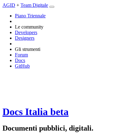
AGID
+
Team Digitale
Piano Triennale
Le community
Developers
Designers
Gli strumenti
Forum
Docs
GitHub
Docs Italia
beta
Documenti pubblici, digitali.