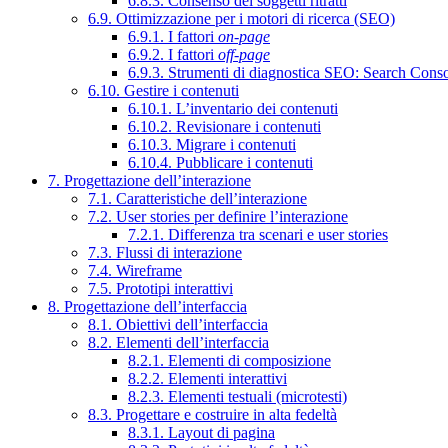
6.8.3. Consenso dei soggetti ritratti
6.9. Ottimizzazione per i motori di ricerca (SEO)
6.9.1. I fattori
on-page
6.9.2. I fattori
off-page
6.9.3. Strumenti di diagnostica SEO: Search Cons
6.10. Gestire i contenuti
6.10.1. L’inventario dei contenuti
6.10.2. Revisionare i contenuti
6.10.3. Migrare i contenuti
6.10.4. Pubblicare i contenuti
7. Progettazione dell’interazione
7.1. Caratteristiche dell’interazione
7.2. User stories per definire l’interazione
7.2.1. Differenza tra scenari e user stories
7.3. Flussi di interazione
7.4. Wireframe
7.5. Prototipi interattivi
8. Progettazione dell’interfaccia
8.1. Obiettivi dell’interfaccia
8.2. Elementi dell’interfaccia
8.2.1. Elementi di composizione
8.2.2. Elementi interattivi
8.2.3. Elementi testuali (microtesti)
8.3. Progettare e costruire in alta fedeltà
8.3.1. Layout di pagina