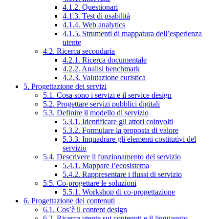
4.1.2. Questionari
4.1.3. Test di usabilità
4.1.4. Web analytics
4.1.5. Strumenti di mappatura dell’esperienza
utente
4.2. Ricerca secondaria
4.2.1. Ricerca documentale
4.2.2. Analisi benchmark
4.2.3. Valutazione euristica
5. Progettazione dei servizi
5.1. Cosa sono i servizi e il service design
5.2. Progettare servizi pubblici digitali
5.3. Definire il modello di servizio
5.3.1. Identificare gli attori coinvolti
5.3.2. Formulare la proposta di valore
5.3.3. Inquadrare gli elementi costitutivi del
servizio
5.4. Descrivere il funzionamento del servizio
5.4.1. Mappare l’ecosistema
5.4.2. Rappresentare i flussi di servizio
5.5. Co-progettare le soluzioni
5.5.1. Workshop di co-progettazione
6. Progettazione dei contenuti
6.1. Cos’è il content design
6.2. Ricerca utente sui contenuti e il linguaggio