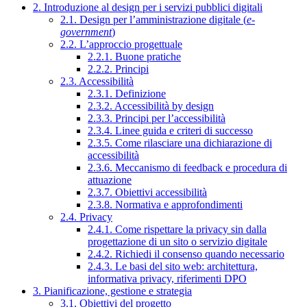
2. Introduzione al design per i servizi pubblici digitali
2.1. Design per l’amministrazione digitale (
e-
government
)
2.2. L’approccio progettuale
2.2.1. Buone pratiche
2.2.2. Principi
2.3. Accessibilità
2.3.1. Definizione
2.3.2. Accessibilità by design
2.3.3. Principi per l’accessibilità
2.3.4. Linee guida e criteri di successo
2.3.5. Come rilasciare una dichiarazione di
accessibilità
2.3.6. Meccanismo di feedback e procedura di
attuazione
2.3.7. Obiettivi accessibilità
2.3.8. Normativa e approfondimenti
2.4. Privacy
2.4.1. Come rispettare la privacy sin dalla
progettazione di un sito o servizio digitale
2.4.2. Richiedi il consenso quando necessario
2.4.3. Le basi del sito web: architettura,
informativa privacy, riferimenti DPO
3. Pianificazione, gestione e strategia
3.1. Obiettivi del progetto