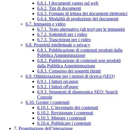
6.6.1. I documenti vanno sul web
6.6.2. Tipi di documenti
6.6.3. Formato di lettura dei documenti elettronici
6.6.4. Modalità di produzione dei documenti
6.7. Immagini e video
6.7.1. Testo alternativo (alt text) per le immagini
6.7.2. Sottotitoli per i video
6.7.3. Trascrizioni per i video
6.8. Proprietà intellettuale e privacy
6.8.1. Pubblicazione di contenuti prodotti dalla
Pubblica Amministrazione
6.8.2. Pubblicazione di contenuti non prodotti
dalla Pubblica Amministrazione
6.8.3. Consenso dei soggetti ritratti
6.9. Ottimizzazione per i motori di ricerca (SEO)
6.9.1. I fattori
on-page
6.9.2. I fattori
off-page
6.9.3. Strumenti di diagnostica SEO: Search
Console
6.10. Gestire i contenuti
6.10.1. L’inventario dei contenuti
6.10.2. Revisionare i contenuti
6.10.3. Migrare i contenuti
6.10.4. Pubblicare i contenuti
7. Progettazione dell’interazione