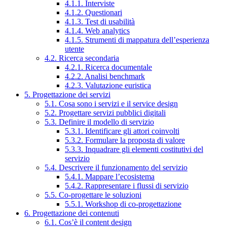
4.1.1. Interviste
4.1.2. Questionari
4.1.3. Test di usabilità
4.1.4. Web analytics
4.1.5. Strumenti di mappatura dell’esperienza
utente
4.2. Ricerca secondaria
4.2.1. Ricerca documentale
4.2.2. Analisi benchmark
4.2.3. Valutazione euristica
5. Progettazione dei servizi
5.1. Cosa sono i servizi e il service design
5.2. Progettare servizi pubblici digitali
5.3. Definire il modello di servizio
5.3.1. Identificare gli attori coinvolti
5.3.2. Formulare la proposta di valore
5.3.3. Inquadrare gli elementi costitutivi del
servizio
5.4. Descrivere il funzionamento del servizio
5.4.1. Mappare l’ecosistema
5.4.2. Rappresentare i flussi di servizio
5.5. Co-progettare le soluzioni
5.5.1. Workshop di co-progettazione
6. Progettazione dei contenuti
6.1. Cos’è il content design