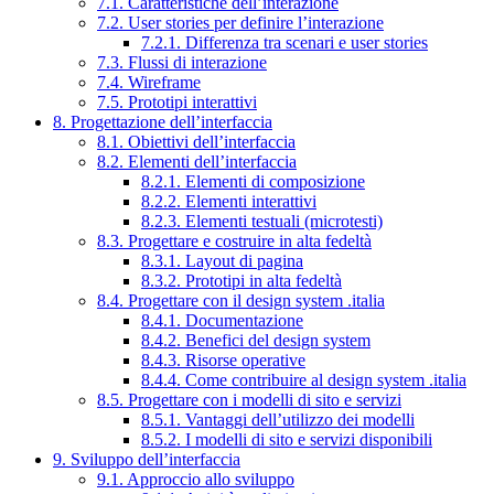
7.1. Caratteristiche dell’interazione
7.2. User stories per definire l’interazione
7.2.1. Differenza tra scenari e user stories
7.3. Flussi di interazione
7.4. Wireframe
7.5. Prototipi interattivi
8. Progettazione dell’interfaccia
8.1. Obiettivi dell’interfaccia
8.2. Elementi dell’interfaccia
8.2.1. Elementi di composizione
8.2.2. Elementi interattivi
8.2.3. Elementi testuali (microtesti)
8.3. Progettare e costruire in alta fedeltà
8.3.1. Layout di pagina
8.3.2. Prototipi in alta fedeltà
8.4. Progettare con il design system .italia
8.4.1. Documentazione
8.4.2. Benefici del design system
8.4.3. Risorse operative
8.4.4. Come contribuire al design system .italia
8.5. Progettare con i modelli di sito e servizi
8.5.1. Vantaggi dell’utilizzo dei modelli
8.5.2. I modelli di sito e servizi disponibili
9. Sviluppo dell’interfaccia
9.1. Approccio allo sviluppo