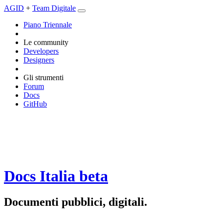
AGID
+
Team Digitale
Piano Triennale
Le community
Developers
Designers
Gli strumenti
Forum
Docs
GitHub
Docs Italia
beta
Documenti pubblici, digitali.