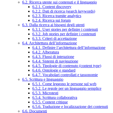
6.2. Ricerca utente sui contenuti e il linguaggio
6.2.1. Content discovery
6.2.2. Dati di ricerca (search keywords)
6.2.3. Ricerca tramite analytics
6.2.4. Ricerca sui forum
6.3. Dalla ricerca ai bisogni degli utenti
6.3.1. User stories per definire i contenuti
6.3.2. Job stories per definire i contenuti
6.3.3. Criteri di accettazione
6.4. Architettura dell’informazione
6.4.1. Definire l’architettura dell’informazione
6.4.2. Alberatura
6.4.3. Flussi di interazione
6.4.4. Sistemi di navigazione
6.4.5. Tipologie di contenuto (content type)
6.4.6. Ontologie e standard
6.4.7. Vocabolari controllati e tassonomie
6.5. Scrittura e linguaggio
6.5.1. Come leggono le persone sul web
6.5.2. Le regole per un linguaggio semplice
6.5.3. Microtesti
6.5.4. Scrittura collaborativa
6.5.5. Content critique
6.5.6. Traduzione e localizzazione dei contenuti
6.6. Documenti