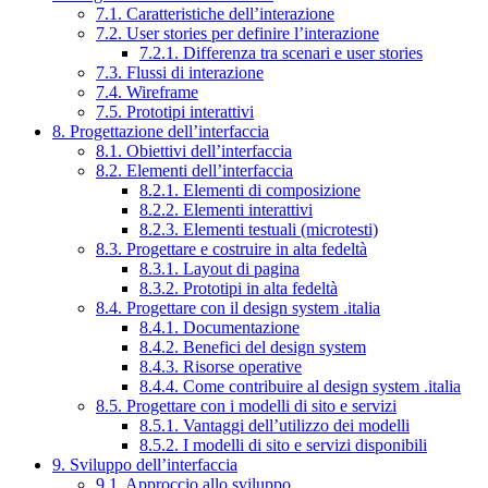
7.1. Caratteristiche dell’interazione
7.2. User stories per definire l’interazione
7.2.1. Differenza tra scenari e user stories
7.3. Flussi di interazione
7.4. Wireframe
7.5. Prototipi interattivi
8. Progettazione dell’interfaccia
8.1. Obiettivi dell’interfaccia
8.2. Elementi dell’interfaccia
8.2.1. Elementi di composizione
8.2.2. Elementi interattivi
8.2.3. Elementi testuali (microtesti)
8.3. Progettare e costruire in alta fedeltà
8.3.1. Layout di pagina
8.3.2. Prototipi in alta fedeltà
8.4. Progettare con il design system .italia
8.4.1. Documentazione
8.4.2. Benefici del design system
8.4.3. Risorse operative
8.4.4. Come contribuire al design system .italia
8.5. Progettare con i modelli di sito e servizi
8.5.1. Vantaggi dell’utilizzo dei modelli
8.5.2. I modelli di sito e servizi disponibili
9. Sviluppo dell’interfaccia
9.1. Approccio allo sviluppo