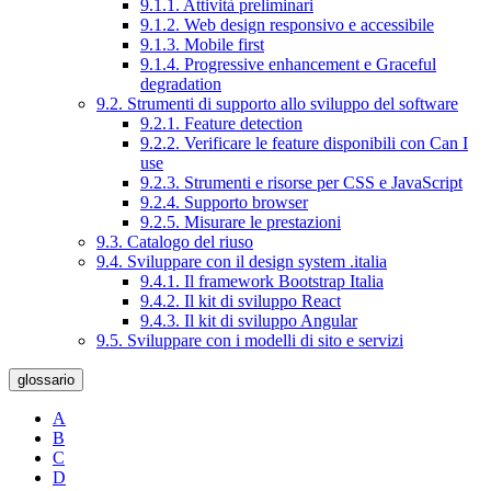
9.1.1. Attività preliminari
9.1.2. Web design responsivo e accessibile
9.1.3. Mobile first
9.1.4. Progressive enhancement e Graceful
degradation
9.2. Strumenti di supporto allo sviluppo del software
9.2.1. Feature detection
9.2.2. Verificare le feature disponibili con Can I
use
9.2.3. Strumenti e risorse per CSS e JavaScript
9.2.4. Supporto browser
9.2.5. Misurare le prestazioni
9.3. Catalogo del riuso
9.4. Sviluppare con il design system .italia
9.4.1. Il framework Bootstrap Italia
9.4.2. Il kit di sviluppo React
9.4.3. Il kit di sviluppo Angular
9.5. Sviluppare con i modelli di sito e servizi
glossario
A
B
C
D