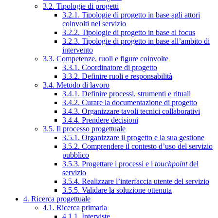
3.2. Tipologie di progetti
3.2.1. Tipologie di progetto in base agli attori
coinvolti nel servizio
3.2.2. Tipologie di progetto in base al focus
3.2.3. Tipologie di progetto in base all’ambito di
intervento
3.3. Competenze, ruoli e figure coinvolte
3.3.1. Coordinatore di progetto
3.3.2. Definire ruoli e responsabilità
3.4. Metodo di lavoro
3.4.1. Definire processi, strumenti e rituali
3.4.2. Curare la documentazione di progetto
3.4.3. Organizzare tavoli tecnici collaborativi
3.4.4. Prendere decisioni
3.5. Il processo progettuale
3.5.1. Organizzare il progetto e la sua gestione
3.5.2. Comprendere il contesto d’uso del servizio
pubblico
3.5.3. Progettare i processi e i
touchpoint
del
servizio
3.5.4. Realizzare l’interfaccia utente del servizio
3.5.5. Validare la soluzione ottenuta
4. Ricerca progettuale
4.1. Ricerca primaria
4.1.1. Interviste