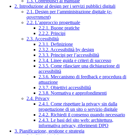
1.3. Contribuisci al manuale
2. Introduzione al design per i servizi pubblici digitali
2.1. Design per l’amministrazione digitale (
e-
government
)
2.2. L’approccio progettuale
2.2.1. Buone pratiche
2.2.2. Principi
2.3. Accessibilità
2.3.1. Definizione
2.3.2. Accessibilità by design
2.3.3. Principi per l’accessibilità
2.3.4. Linee guida e criteri di successo
2.3.5. Come rilasciare una dichiarazione di
accessibilità
2.3.6. Meccanismo di feedback e procedura di
attuazione
2.3.7. Obiettivi accessibilità
2.3.8. Normativa e approfondimenti
2.4. Privacy
2.4.1. Come rispettare la privacy sin dalla
progettazione di un sito o servizio digitale
2.4.2. Richiedi il consenso quando necessario
2.4.3. Le basi del sito web: architettura,
informativa privacy, riferimenti DPO
3. Pianificazione, gestione e strategia