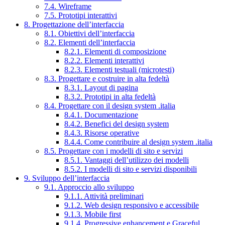
7.4. Wireframe
7.5. Prototipi interattivi
8. Progettazione dell’interfaccia
8.1. Obiettivi dell’interfaccia
8.2. Elementi dell’interfaccia
8.2.1. Elementi di composizione
8.2.2. Elementi interattivi
8.2.3. Elementi testuali (microtesti)
8.3. Progettare e costruire in alta fedeltà
8.3.1. Layout di pagina
8.3.2. Prototipi in alta fedeltà
8.4. Progettare con il design system .italia
8.4.1. Documentazione
8.4.2. Benefici del design system
8.4.3. Risorse operative
8.4.4. Come contribuire al design system .italia
8.5. Progettare con i modelli di sito e servizi
8.5.1. Vantaggi dell’utilizzo dei modelli
8.5.2. I modelli di sito e servizi disponibili
9. Sviluppo dell’interfaccia
9.1. Approccio allo sviluppo
9.1.1. Attività preliminari
9.1.2. Web design responsivo e accessibile
9.1.3. Mobile first
9.1.4. Progressive enhancement e Graceful