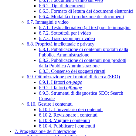
6.6.1. I documenti vanno sul web
6.6.2. Tipi di documenti
6.6.3. Formato di lettura dei documenti elettronici
6.6.4. Modalità di produzione dei documenti
6.7. Immagini e video
6.7.1. Testo alternativo (alt text) per le immagini
6.7.2. Sottotitoli per i video
6.7.3. Trascrizioni per i video
6.8. Proprietà intellettuale e privacy
6.8.1. Pubblicazione di contenuti prodotti dalla
Pubblica Amministrazione
6.8.2. Pubblicazione di contenuti non prodotti
dalla Pubblica Amministrazione
6.8.3. Consenso dei soggetti ritratti
6.9. Ottimizzazione per i motori di ricerca (SEO)
6.9.1. I fattori
on-page
6.9.2. I fattori
off-page
6.9.3. Strumenti di diagnostica SEO: Search
Console
6.10. Gestire i contenuti
6.10.1. L’inventario dei contenuti
6.10.2. Revisionare i contenuti
6.10.3. Migrare i contenuti
6.10.4. Pubblicare i contenuti
7. Progettazione dell’interazione