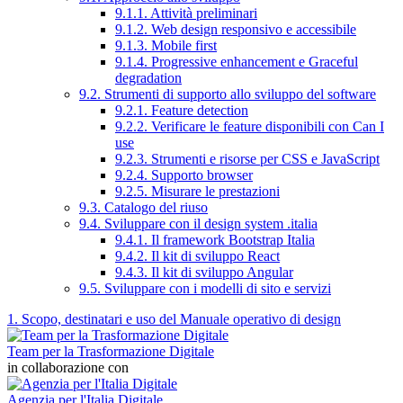
9.1.1. Attività preliminari
9.1.2. Web design responsivo e accessibile
9.1.3. Mobile first
9.1.4. Progressive enhancement e Graceful
degradation
9.2. Strumenti di supporto allo sviluppo del software
9.2.1. Feature detection
9.2.2. Verificare le feature disponibili con Can I
use
9.2.3. Strumenti e risorse per CSS e JavaScript
9.2.4. Supporto browser
9.2.5. Misurare le prestazioni
9.3. Catalogo del riuso
9.4. Sviluppare con il design system .italia
9.4.1. Il framework Bootstrap Italia
9.4.2. Il kit di sviluppo React
9.4.3. Il kit di sviluppo Angular
9.5. Sviluppare con i modelli di sito e servizi
1. Scopo, destinatari e uso del Manuale operativo di design
Team per la Trasformazione Digitale
in collaborazione con
Agenzia per l'Italia Digitale