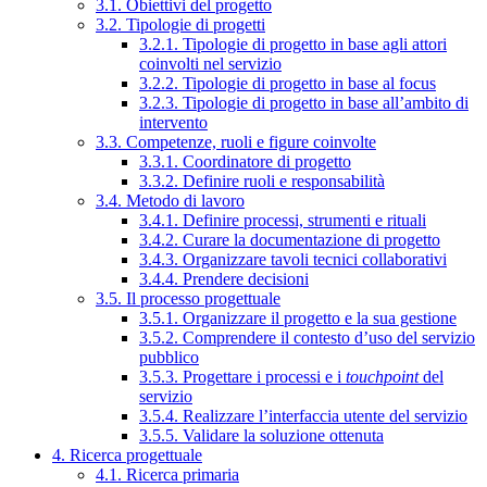
3.1. Obiettivi del progetto
3.2. Tipologie di progetti
3.2.1. Tipologie di progetto in base agli attori
coinvolti nel servizio
3.2.2. Tipologie di progetto in base al focus
3.2.3. Tipologie di progetto in base all’ambito di
intervento
3.3. Competenze, ruoli e figure coinvolte
3.3.1. Coordinatore di progetto
3.3.2. Definire ruoli e responsabilità
3.4. Metodo di lavoro
3.4.1. Definire processi, strumenti e rituali
3.4.2. Curare la documentazione di progetto
3.4.3. Organizzare tavoli tecnici collaborativi
3.4.4. Prendere decisioni
3.5. Il processo progettuale
3.5.1. Organizzare il progetto e la sua gestione
3.5.2. Comprendere il contesto d’uso del servizio
pubblico
3.5.3. Progettare i processi e i
touchpoint
del
servizio
3.5.4. Realizzare l’interfaccia utente del servizio
3.5.5. Validare la soluzione ottenuta
4. Ricerca progettuale
4.1. Ricerca primaria