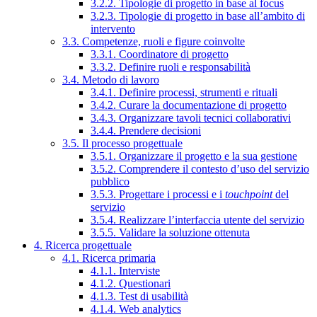
3.2.2. Tipologie di progetto in base al focus
3.2.3. Tipologie di progetto in base all’ambito di
intervento
3.3. Competenze, ruoli e figure coinvolte
3.3.1. Coordinatore di progetto
3.3.2. Definire ruoli e responsabilità
3.4. Metodo di lavoro
3.4.1. Definire processi, strumenti e rituali
3.4.2. Curare la documentazione di progetto
3.4.3. Organizzare tavoli tecnici collaborativi
3.4.4. Prendere decisioni
3.5. Il processo progettuale
3.5.1. Organizzare il progetto e la sua gestione
3.5.2. Comprendere il contesto d’uso del servizio
pubblico
3.5.3. Progettare i processi e i
touchpoint
del
servizio
3.5.4. Realizzare l’interfaccia utente del servizio
3.5.5. Validare la soluzione ottenuta
4. Ricerca progettuale
4.1. Ricerca primaria
4.1.1. Interviste
4.1.2. Questionari
4.1.3. Test di usabilità
4.1.4. Web analytics