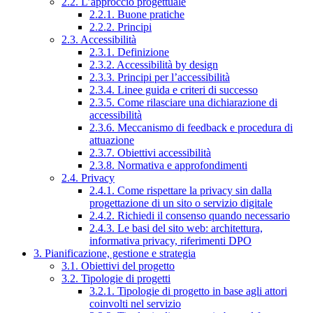
2.2. L’approccio progettuale
2.2.1. Buone pratiche
2.2.2. Principi
2.3. Accessibilità
2.3.1. Definizione
2.3.2. Accessibilità by design
2.3.3. Principi per l’accessibilità
2.3.4. Linee guida e criteri di successo
2.3.5. Come rilasciare una dichiarazione di
accessibilità
2.3.6. Meccanismo di feedback e procedura di
attuazione
2.3.7. Obiettivi accessibilità
2.3.8. Normativa e approfondimenti
2.4. Privacy
2.4.1. Come rispettare la privacy sin dalla
progettazione di un sito o servizio digitale
2.4.2. Richiedi il consenso quando necessario
2.4.3. Le basi del sito web: architettura,
informativa privacy, riferimenti DPO
3. Pianificazione, gestione e strategia
3.1. Obiettivi del progetto
3.2. Tipologie di progetti
3.2.1. Tipologie di progetto in base agli attori
coinvolti nel servizio