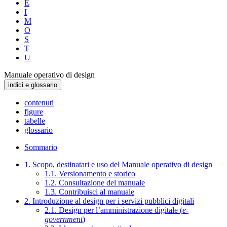
E
I
M
O
S
T
U
Manuale operativo di design
indici e glossario
contenuti
figure
tabelle
glossario
Sommario
1. Scopo, destinatari e uso del Manuale operativo di design
1.1. Versionamento e storico
1.2. Consultazione del manuale
1.3. Contribuisci al manuale
2. Introduzione al design per i servizi pubblici digitali
2.1. Design per l’amministrazione digitale (
e-
government
)