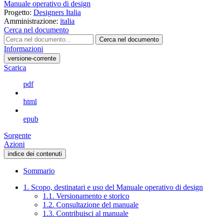
Manuale operativo di design
Progetto:
Designers Italia
Amministrazione:
italia
Cerca nel documento
Cerca nel documento
Informazioni
versione-corrente
Scarica
pdf
html
epub
Sorgente
Azioni
indice dei contenuti
Sommario
1. Scopo, destinatari e uso del Manuale operativo di design
1.1. Versionamento e storico
1.2. Consultazione del manuale
1.3. Contribuisci al manuale