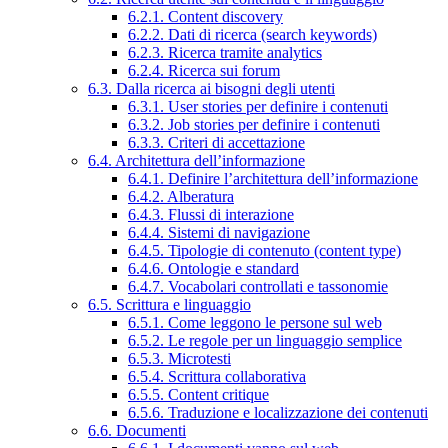
6.2.1. Content discovery
6.2.2. Dati di ricerca (search keywords)
6.2.3. Ricerca tramite analytics
6.2.4. Ricerca sui forum
6.3. Dalla ricerca ai bisogni degli utenti
6.3.1. User stories per definire i contenuti
6.3.2. Job stories per definire i contenuti
6.3.3. Criteri di accettazione
6.4. Architettura dell’informazione
6.4.1. Definire l’architettura dell’informazione
6.4.2. Alberatura
6.4.3. Flussi di interazione
6.4.4. Sistemi di navigazione
6.4.5. Tipologie di contenuto (content type)
6.4.6. Ontologie e standard
6.4.7. Vocabolari controllati e tassonomie
6.5. Scrittura e linguaggio
6.5.1. Come leggono le persone sul web
6.5.2. Le regole per un linguaggio semplice
6.5.3. Microtesti
6.5.4. Scrittura collaborativa
6.5.5. Content critique
6.5.6. Traduzione e localizzazione dei contenuti
6.6. Documenti