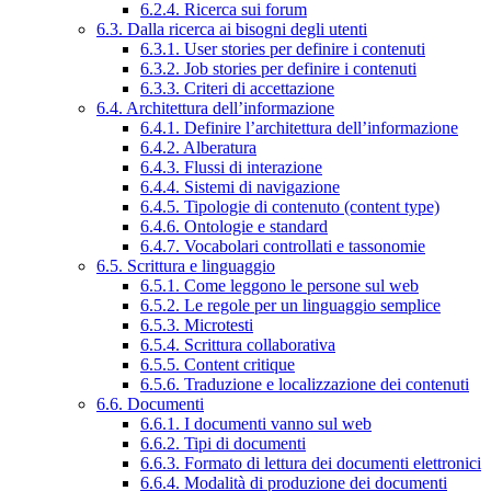
6.2.4. Ricerca sui forum
6.3. Dalla ricerca ai bisogni degli utenti
6.3.1. User stories per definire i contenuti
6.3.2. Job stories per definire i contenuti
6.3.3. Criteri di accettazione
6.4. Architettura dell’informazione
6.4.1. Definire l’architettura dell’informazione
6.4.2. Alberatura
6.4.3. Flussi di interazione
6.4.4. Sistemi di navigazione
6.4.5. Tipologie di contenuto (content type)
6.4.6. Ontologie e standard
6.4.7. Vocabolari controllati e tassonomie
6.5. Scrittura e linguaggio
6.5.1. Come leggono le persone sul web
6.5.2. Le regole per un linguaggio semplice
6.5.3. Microtesti
6.5.4. Scrittura collaborativa
6.5.5. Content critique
6.5.6. Traduzione e localizzazione dei contenuti
6.6. Documenti
6.6.1. I documenti vanno sul web
6.6.2. Tipi di documenti
6.6.3. Formato di lettura dei documenti elettronici
6.6.4. Modalità di produzione dei documenti