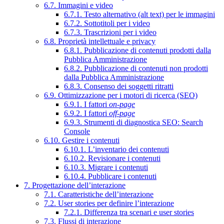
6.7. Immagini e video
6.7.1. Testo alternativo (alt text) per le immagini
6.7.2. Sottotitoli per i video
6.7.3. Trascrizioni per i video
6.8. Proprietà intellettuale e privacy
6.8.1. Pubblicazione di contenuti prodotti dalla
Pubblica Amministrazione
6.8.2. Pubblicazione di contenuti non prodotti
dalla Pubblica Amministrazione
6.8.3. Consenso dei soggetti ritratti
6.9. Ottimizzazione per i motori di ricerca (SEO)
6.9.1. I fattori
on-page
6.9.2. I fattori
off-page
6.9.3. Strumenti di diagnostica SEO: Search
Console
6.10. Gestire i contenuti
6.10.1. L’inventario dei contenuti
6.10.2. Revisionare i contenuti
6.10.3. Migrare i contenuti
6.10.4. Pubblicare i contenuti
7. Progettazione dell’interazione
7.1. Caratteristiche dell’interazione
7.2. User stories per definire l’interazione
7.2.1. Differenza tra scenari e user stories
7.3. Flussi di interazione