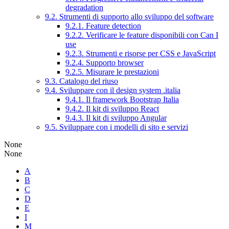
degradation
9.2. Strumenti di supporto allo sviluppo del software
9.2.1. Feature detection
9.2.2. Verificare le feature disponibili con Can I
use
9.2.3. Strumenti e risorse per CSS e JavaScript
9.2.4. Supporto browser
9.2.5. Misurare le prestazioni
9.3. Catalogo del riuso
9.4. Sviluppare con il design system .italia
9.4.1. Il framework Bootstrap Italia
9.4.2. Il kit di sviluppo React
9.4.3. Il kit di sviluppo Angular
9.5. Sviluppare con i modelli di sito e servizi
None
None
A
B
C
D
E
I
M