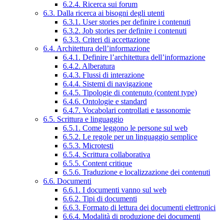
6.2.4. Ricerca sui forum
6.3. Dalla ricerca ai bisogni degli utenti
6.3.1. User stories per definire i contenuti
6.3.2. Job stories per definire i contenuti
6.3.3. Criteri di accettazione
6.4. Architettura dell’informazione
6.4.1. Definire l’architettura dell’informazione
6.4.2. Alberatura
6.4.3. Flussi di interazione
6.4.4. Sistemi di navigazione
6.4.5. Tipologie di contenuto (content type)
6.4.6. Ontologie e standard
6.4.7. Vocabolari controllati e tassonomie
6.5. Scrittura e linguaggio
6.5.1. Come leggono le persone sul web
6.5.2. Le regole per un linguaggio semplice
6.5.3. Microtesti
6.5.4. Scrittura collaborativa
6.5.5. Content critique
6.5.6. Traduzione e localizzazione dei contenuti
6.6. Documenti
6.6.1. I documenti vanno sul web
6.6.2. Tipi di documenti
6.6.3. Formato di lettura dei documenti elettronici
6.6.4. Modalità di produzione dei documenti