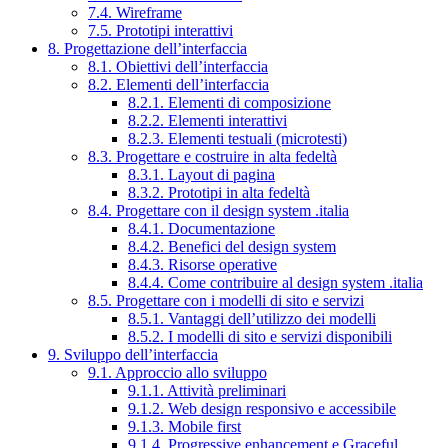
7.4. Wireframe
7.5. Prototipi interattivi
8. Progettazione dell’interfaccia
8.1. Obiettivi dell’interfaccia
8.2. Elementi dell’interfaccia
8.2.1. Elementi di composizione
8.2.2. Elementi interattivi
8.2.3. Elementi testuali (microtesti)
8.3. Progettare e costruire in alta fedeltà
8.3.1. Layout di pagina
8.3.2. Prototipi in alta fedeltà
8.4. Progettare con il design system .italia
8.4.1. Documentazione
8.4.2. Benefici del design system
8.4.3. Risorse operative
8.4.4. Come contribuire al design system .italia
8.5. Progettare con i modelli di sito e servizi
8.5.1. Vantaggi dell’utilizzo dei modelli
8.5.2. I modelli di sito e servizi disponibili
9. Sviluppo dell’interfaccia
9.1. Approccio allo sviluppo
9.1.1. Attività preliminari
9.1.2. Web design responsivo e accessibile
9.1.3. Mobile first
9.1.4. Progressive enhancement e Graceful