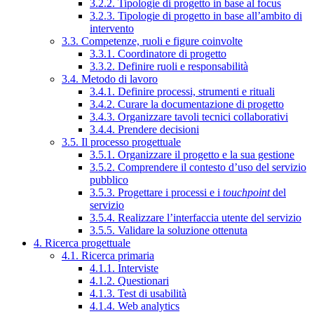
3.2.2. Tipologie di progetto in base al focus
3.2.3. Tipologie di progetto in base all’ambito di
intervento
3.3. Competenze, ruoli e figure coinvolte
3.3.1. Coordinatore di progetto
3.3.2. Definire ruoli e responsabilità
3.4. Metodo di lavoro
3.4.1. Definire processi, strumenti e rituali
3.4.2. Curare la documentazione di progetto
3.4.3. Organizzare tavoli tecnici collaborativi
3.4.4. Prendere decisioni
3.5. Il processo progettuale
3.5.1. Organizzare il progetto e la sua gestione
3.5.2. Comprendere il contesto d’uso del servizio
pubblico
3.5.3. Progettare i processi e i
touchpoint
del
servizio
3.5.4. Realizzare l’interfaccia utente del servizio
3.5.5. Validare la soluzione ottenuta
4. Ricerca progettuale
4.1. Ricerca primaria
4.1.1. Interviste
4.1.2. Questionari
4.1.3. Test di usabilità
4.1.4. Web analytics