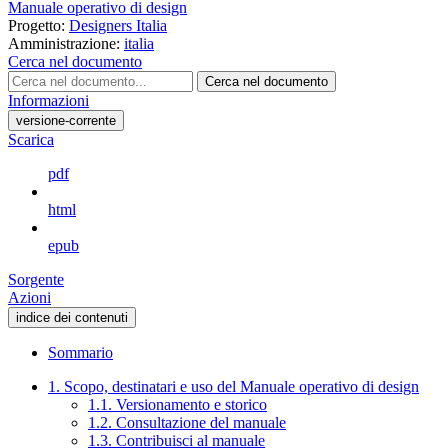
Manuale operativo di design
Progetto:
Designers Italia
Amministrazione:
italia
Cerca nel documento
Cerca nel documento
Informazioni
versione-corrente
Scarica
pdf
html
epub
Sorgente
Azioni
indice dei contenuti
Sommario
1. Scopo, destinatari e uso del Manuale operativo di design
1.1. Versionamento e storico
1.2. Consultazione del manuale
1.3. Contribuisci al manuale