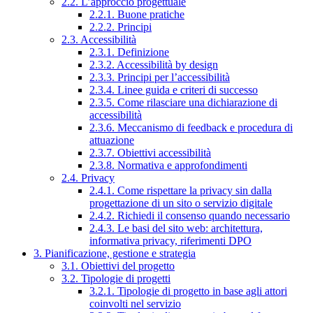
2.2. L’approccio progettuale
2.2.1. Buone pratiche
2.2.2. Principi
2.3. Accessibilità
2.3.1. Definizione
2.3.2. Accessibilità by design
2.3.3. Principi per l’accessibilità
2.3.4. Linee guida e criteri di successo
2.3.5. Come rilasciare una dichiarazione di
accessibilità
2.3.6. Meccanismo di feedback e procedura di
attuazione
2.3.7. Obiettivi accessibilità
2.3.8. Normativa e approfondimenti
2.4. Privacy
2.4.1. Come rispettare la privacy sin dalla
progettazione di un sito o servizio digitale
2.4.2. Richiedi il consenso quando necessario
2.4.3. Le basi del sito web: architettura,
informativa privacy, riferimenti DPO
3. Pianificazione, gestione e strategia
3.1. Obiettivi del progetto
3.2. Tipologie di progetti
3.2.1. Tipologie di progetto in base agli attori
coinvolti nel servizio