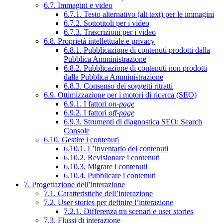
6.7. Immagini e video
6.7.1. Testo alternativo (alt text) per le immagini
6.7.2. Sottotitoli per i video
6.7.3. Trascrizioni per i video
6.8. Proprietà intellettuale e privacy
6.8.1. Pubblicazione di contenuti prodotti dalla
Pubblica Amministrazione
6.8.2. Pubblicazione di contenuti non prodotti
dalla Pubblica Amministrazione
6.8.3. Consenso dei soggetti ritratti
6.9. Ottimizzazione per i motori di ricerca (SEO)
6.9.1. I fattori
on-page
6.9.2. I fattori
off-page
6.9.3. Strumenti di diagnostica SEO: Search
Console
6.10. Gestire i contenuti
6.10.1. L’inventario dei contenuti
6.10.2. Revisionare i contenuti
6.10.3. Migrare i contenuti
6.10.4. Pubblicare i contenuti
7. Progettazione dell’interazione
7.1. Caratteristiche dell’interazione
7.2. User stories per definire l’interazione
7.2.1. Differenza tra scenari e user stories
7.3. Flussi di interazione