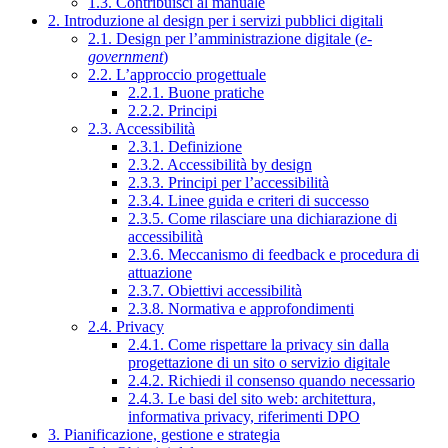
1.3. Contribuisci al manuale
2. Introduzione al design per i servizi pubblici digitali
2.1. Design per l’amministrazione digitale (
e-
government
)
2.2. L’approccio progettuale
2.2.1. Buone pratiche
2.2.2. Principi
2.3. Accessibilità
2.3.1. Definizione
2.3.2. Accessibilità by design
2.3.3. Principi per l’accessibilità
2.3.4. Linee guida e criteri di successo
2.3.5. Come rilasciare una dichiarazione di
accessibilità
2.3.6. Meccanismo di feedback e procedura di
attuazione
2.3.7. Obiettivi accessibilità
2.3.8. Normativa e approfondimenti
2.4. Privacy
2.4.1. Come rispettare la privacy sin dalla
progettazione di un sito o servizio digitale
2.4.2. Richiedi il consenso quando necessario
2.4.3. Le basi del sito web: architettura,
informativa privacy, riferimenti DPO
3. Pianificazione, gestione e strategia