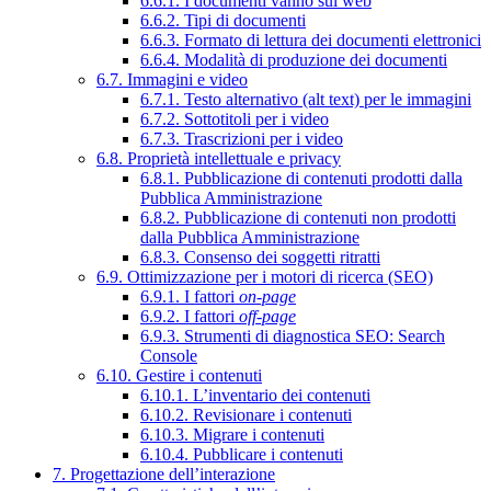
6.6.1. I documenti vanno sul web
6.6.2. Tipi di documenti
6.6.3. Formato di lettura dei documenti elettronici
6.6.4. Modalità di produzione dei documenti
6.7. Immagini e video
6.7.1. Testo alternativo (alt text) per le immagini
6.7.2. Sottotitoli per i video
6.7.3. Trascrizioni per i video
6.8. Proprietà intellettuale e privacy
6.8.1. Pubblicazione di contenuti prodotti dalla
Pubblica Amministrazione
6.8.2. Pubblicazione di contenuti non prodotti
dalla Pubblica Amministrazione
6.8.3. Consenso dei soggetti ritratti
6.9. Ottimizzazione per i motori di ricerca (SEO)
6.9.1. I fattori
on-page
6.9.2. I fattori
off-page
6.9.3. Strumenti di diagnostica SEO: Search
Console
6.10. Gestire i contenuti
6.10.1. L’inventario dei contenuti
6.10.2. Revisionare i contenuti
6.10.3. Migrare i contenuti
6.10.4. Pubblicare i contenuti
7. Progettazione dell’interazione