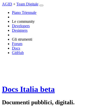
AGID
+
Team Digitale
Piano Triennale
Le community
Developers
Designers
Gli strumenti
Forum
Docs
GitHub
Docs Italia
beta
Documenti pubblici, digitali.