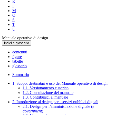
E
I
M
O
S
T
U
Manuale operativo di design
indici e glossario
contenuti
figure
tabelle
glossario
Sommario
1. Scopo, destinatari e uso del Manuale operativo di design
1.1. Versionamento e storico
1.2. Consultazione del manuale
1.3. Contribuisci al manuale
2. Introduzione al design per i servizi pubblici digitali
2.1. Design per l’amministrazione digitale (
e-
government
)