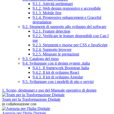
9.1.1. Attività preliminari
9.1.2. Web design responsivo e accessibile
9.1.3. Mobile first
9.1.4. Progressive enhancement e Graceful
degradation
9.2. Strumenti di supporto allo sviluppo del software
9.2.1. Feature detection
9.2.2. Verificare le feature disponibili con Can I
use
9.2.3. Strumenti e risorse per CSS e JavaScript
9.2.4. Supporto browser
9.2.5. Misurare le prestazioni
9.3. Catalogo del riuso
9.4. Sviluppare con il design system .italia
9.4.1. Il framework Bootstrap Italia
9.4.2. Il kit di sviluppo React
9.4.3. Il kit di sviluppo Angular
9.5. Sviluppare con i modelli di sito e servizi
1. Scopo, destinatari e uso del Manuale operativo di design
Team per la Trasformazione Digitale
in collaborazione con
Agenzia per l'Italia Digitale