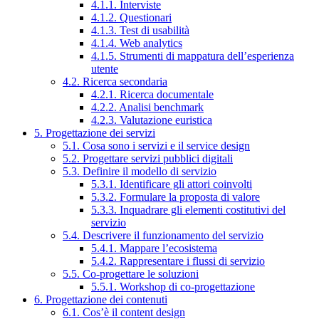
4.1.1. Interviste
4.1.2. Questionari
4.1.3. Test di usabilità
4.1.4. Web analytics
4.1.5. Strumenti di mappatura dell’esperienza
utente
4.2. Ricerca secondaria
4.2.1. Ricerca documentale
4.2.2. Analisi benchmark
4.2.3. Valutazione euristica
5. Progettazione dei servizi
5.1. Cosa sono i servizi e il service design
5.2. Progettare servizi pubblici digitali
5.3. Definire il modello di servizio
5.3.1. Identificare gli attori coinvolti
5.3.2. Formulare la proposta di valore
5.3.3. Inquadrare gli elementi costitutivi del
servizio
5.4. Descrivere il funzionamento del servizio
5.4.1. Mappare l’ecosistema
5.4.2. Rappresentare i flussi di servizio
5.5. Co-progettare le soluzioni
5.5.1. Workshop di co-progettazione
6. Progettazione dei contenuti
6.1. Cos’è il content design