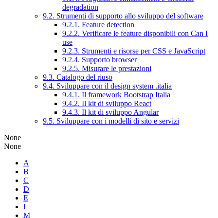
degradation
9.2. Strumenti di supporto allo sviluppo del software
9.2.1. Feature detection
9.2.2. Verificare le feature disponibili con Can I
use
9.2.3. Strumenti e risorse per CSS e JavaScript
9.2.4. Supporto browser
9.2.5. Misurare le prestazioni
9.3. Catalogo del riuso
9.4. Sviluppare con il design system .italia
9.4.1. Il framework Bootstrap Italia
9.4.2. Il kit di sviluppo React
9.4.3. Il kit di sviluppo Angular
9.5. Sviluppare con i modelli di sito e servizi
None
None
A
B
C
D
E
I
M