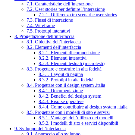
7.1. Caratteristiche dell’interazione
7.2. User stories per definire l’interazione
7.2.1. Differenza tra scenari e user stories
7.3. Flussi di interazione
7.4. Wireframe
7.5. Prototipi interattivi
8. Progettazione dell’interfaccia
8.1. Obiettivi dell’interfaccia
8.2. Elementi dell’interfaccia
8.2.1. Elementi di composizione
8.2.2. Elementi interattivi
8.2.3. Elementi testuali (microtesti)
8.3. Progettare e costruire in alta fedeltà
8.3.1. Layout di pagina
8.3.2. Prototipi in alta fedeltà
8.4. Progettare con il design system .italia
8.4.1. Documentazione
8.4.2. Benefici del design system
8.4.3. Risorse operative
8.4.4. Come contribuire al design system .italia
8.5. Progettare con i modelli di sito e servizi
8.5.1. Vantaggi dell’utilizzo dei modelli
8.5.2. I modelli di sito e servizi disponibili
9. Sviluppo dell’interfaccia
9.1. Approccio allo sviluppo