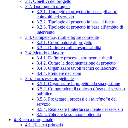
3.1. Obiettivi del progetto
3.2. Tipologie di progetti
3.2.1. Tipologie di progetto in base agli attori
coinvolti nel servizio
3.2.2. Tipologie di progetto in base al focus
3.2.3. Tipologie di progetto in base all’ambito di
intervento
3.3. Competenze, ruoli e figure coinvolte
3.3.1. Coordinatore di progetto
3.3.2. Definire ruoli e responsabilità
3.4. Metodo di lavoro
3.4.1. Definire processi, strumenti e rituali
3.4.2. Curare la documentazione di progetto
3.4.3. Organizzare tavoli tecnici collaborativi
3.4.4. Prendere decisioni
3.5. Il processo progettuale
3.5.1. Organizzare il progetto e la sua gestione
3.5.2. Comprendere il contesto d’uso del servizio
pubblico
3.5.3. Progettare i processi e i
touchpoint
del
servizio
3.5.4. Realizzare l’interfaccia utente del servizio
3.5.5. Validare la soluzione ottenuta
4. Ricerca progettuale
4.1. Ricerca primaria