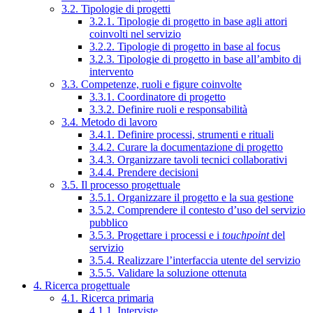
3.2. Tipologie di progetti
3.2.1. Tipologie di progetto in base agli attori
coinvolti nel servizio
3.2.2. Tipologie di progetto in base al focus
3.2.3. Tipologie di progetto in base all’ambito di
intervento
3.3. Competenze, ruoli e figure coinvolte
3.3.1. Coordinatore di progetto
3.3.2. Definire ruoli e responsabilità
3.4. Metodo di lavoro
3.4.1. Definire processi, strumenti e rituali
3.4.2. Curare la documentazione di progetto
3.4.3. Organizzare tavoli tecnici collaborativi
3.4.4. Prendere decisioni
3.5. Il processo progettuale
3.5.1. Organizzare il progetto e la sua gestione
3.5.2. Comprendere il contesto d’uso del servizio
pubblico
3.5.3. Progettare i processi e i
touchpoint
del
servizio
3.5.4. Realizzare l’interfaccia utente del servizio
3.5.5. Validare la soluzione ottenuta
4. Ricerca progettuale
4.1. Ricerca primaria
4.1.1. Interviste