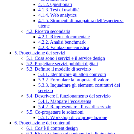
4.1.2. Questionari
4.1.3. Test di usabilità
4.1.4. Web analytics
4.1.5. Strumenti di mappatura dell’esperienza
utente
4.2. Ricerca secondaria
4.2.1. Ricerca documentale
4.2.2. Analisi benchmark
4.2.3. Valutazione euristica
5. Progettazione dei servizi
5.1. Cosa sono i servizi e il service design
5.2. Progettare servizi pubblici digitali
5.3. Definire il modello di servizio
5.3.1. Identificare gli attori coinvolti
5.3.2. Formulare la proposta di valore
5.3.3. Inquadrare gli elementi costitutivi del
servizio
5.4. Descrivere il funzionamento del servizio
5.4.1. Mappare l’ecosistema
5.4.2. Rappresentare i flussi di servizio
5.5. Co-progettare le soluzioni
5.5.1. Workshop di co-progettazione
6. Progettazione dei contenuti
6.1. Cos’è il content design
6.2. Ricerca utente sui contenuti e il linguaggio