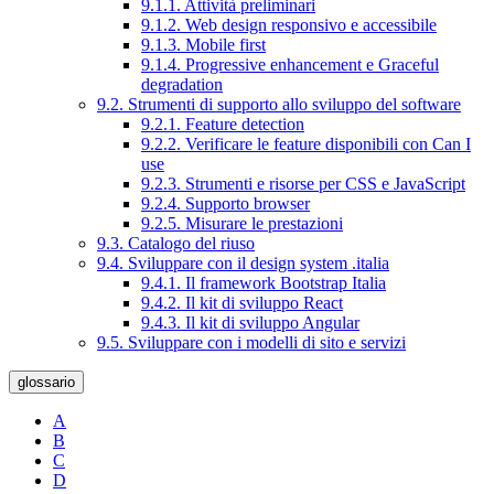
9.1.1. Attività preliminari
9.1.2. Web design responsivo e accessibile
9.1.3. Mobile first
9.1.4. Progressive enhancement e Graceful
degradation
9.2. Strumenti di supporto allo sviluppo del software
9.2.1. Feature detection
9.2.2. Verificare le feature disponibili con Can I
use
9.2.3. Strumenti e risorse per CSS e JavaScript
9.2.4. Supporto browser
9.2.5. Misurare le prestazioni
9.3. Catalogo del riuso
9.4. Sviluppare con il design system .italia
9.4.1. Il framework Bootstrap Italia
9.4.2. Il kit di sviluppo React
9.4.3. Il kit di sviluppo Angular
9.5. Sviluppare con i modelli di sito e servizi
glossario
A
B
C
D