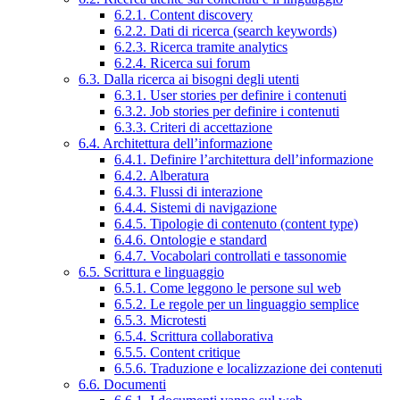
6.2.1. Content discovery
6.2.2. Dati di ricerca (search keywords)
6.2.3. Ricerca tramite analytics
6.2.4. Ricerca sui forum
6.3. Dalla ricerca ai bisogni degli utenti
6.3.1. User stories per definire i contenuti
6.3.2. Job stories per definire i contenuti
6.3.3. Criteri di accettazione
6.4. Architettura dell’informazione
6.4.1. Definire l’architettura dell’informazione
6.4.2. Alberatura
6.4.3. Flussi di interazione
6.4.4. Sistemi di navigazione
6.4.5. Tipologie di contenuto (content type)
6.4.6. Ontologie e standard
6.4.7. Vocabolari controllati e tassonomie
6.5. Scrittura e linguaggio
6.5.1. Come leggono le persone sul web
6.5.2. Le regole per un linguaggio semplice
6.5.3. Microtesti
6.5.4. Scrittura collaborativa
6.5.5. Content critique
6.5.6. Traduzione e localizzazione dei contenuti
6.6. Documenti