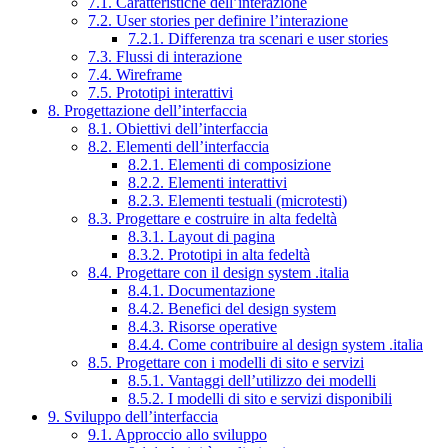
7.1. Caratteristiche dell’interazione
7.2. User stories per definire l’interazione
7.2.1. Differenza tra scenari e user stories
7.3. Flussi di interazione
7.4. Wireframe
7.5. Prototipi interattivi
8. Progettazione dell’interfaccia
8.1. Obiettivi dell’interfaccia
8.2. Elementi dell’interfaccia
8.2.1. Elementi di composizione
8.2.2. Elementi interattivi
8.2.3. Elementi testuali (microtesti)
8.3. Progettare e costruire in alta fedeltà
8.3.1. Layout di pagina
8.3.2. Prototipi in alta fedeltà
8.4. Progettare con il design system .italia
8.4.1. Documentazione
8.4.2. Benefici del design system
8.4.3. Risorse operative
8.4.4. Come contribuire al design system .italia
8.5. Progettare con i modelli di sito e servizi
8.5.1. Vantaggi dell’utilizzo dei modelli
8.5.2. I modelli di sito e servizi disponibili
9. Sviluppo dell’interfaccia
9.1. Approccio allo sviluppo