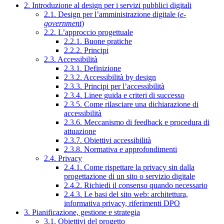
2. Introduzione al design per i servizi pubblici digitali
2.1. Design per l’amministrazione digitale (
e-
government
)
2.2. L’approccio progettuale
2.2.1. Buone pratiche
2.2.2. Principi
2.3. Accessibilità
2.3.1. Definizione
2.3.2. Accessibilità by design
2.3.3. Principi per l’accessibilità
2.3.4. Linee guida e criteri di successo
2.3.5. Come rilasciare una dichiarazione di
accessibilità
2.3.6. Meccanismo di feedback e procedura di
attuazione
2.3.7. Obiettivi accessibilità
2.3.8. Normativa e approfondimenti
2.4. Privacy
2.4.1. Come rispettare la privacy sin dalla
progettazione di un sito o servizio digitale
2.4.2. Richiedi il consenso quando necessario
2.4.3. Le basi del sito web: architettura,
informativa privacy, riferimenti DPO
3. Pianificazione, gestione e strategia
3.1. Obiettivi del progetto