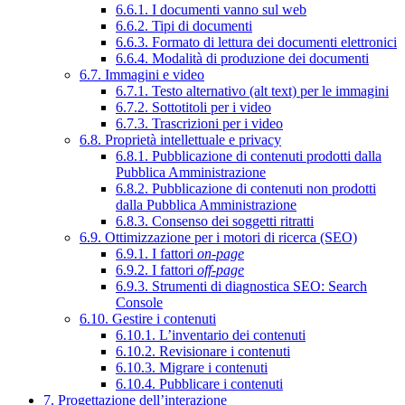
6.6.1. I documenti vanno sul web
6.6.2. Tipi di documenti
6.6.3. Formato di lettura dei documenti elettronici
6.6.4. Modalità di produzione dei documenti
6.7. Immagini e video
6.7.1. Testo alternativo (alt text) per le immagini
6.7.2. Sottotitoli per i video
6.7.3. Trascrizioni per i video
6.8. Proprietà intellettuale e privacy
6.8.1. Pubblicazione di contenuti prodotti dalla
Pubblica Amministrazione
6.8.2. Pubblicazione di contenuti non prodotti
dalla Pubblica Amministrazione
6.8.3. Consenso dei soggetti ritratti
6.9. Ottimizzazione per i motori di ricerca (SEO)
6.9.1. I fattori
on-page
6.9.2. I fattori
off-page
6.9.3. Strumenti di diagnostica SEO: Search
Console
6.10. Gestire i contenuti
6.10.1. L’inventario dei contenuti
6.10.2. Revisionare i contenuti
6.10.3. Migrare i contenuti
6.10.4. Pubblicare i contenuti
7. Progettazione dell’interazione