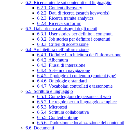
6.2. Ricerca utente sui contenuti e il linguaggio
6.2.1. Content discovery
6.2.2. Dati di ricerca (search keywords)
6.2.3. Ricerca tramite analytics
6.2.4. Ricerca sui forum
6.3. Dalla ricerca ai bisogni degli utenti
6.3.1. User stories per definire i contenuti
6.3.2. Job stories per definire i contenuti
6.3.3. Criteri di accettazione
6.4. Architettura dell’informazione
6.4.1. Definire l’architettura dell’informazione
6.4.2. Alberatura
6.4.3. Flussi di interazione
6.4.4. Sistemi di navigazione
6.4.5. Tipologie di contenuto (content type)
6.4.6. Ontologie e standard
6.4.7. Vocabolari controllati e tassonomie
6.5. Scrittura e linguaggio
6.5.1. Come leggono le persone sul web
6.5.2. Le regole per un linguaggio semplice
6.5.3. Microtesti
6.5.4. Scrittura collaborativa
6.5.5. Content critique
6.5.6. Traduzione e localizzazione dei contenuti
6.6. Documenti