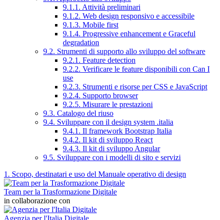
9.1.1. Attività preliminari
9.1.2. Web design responsivo e accessibile
9.1.3. Mobile first
9.1.4. Progressive enhancement e Graceful
degradation
9.2. Strumenti di supporto allo sviluppo del software
9.2.1. Feature detection
9.2.2. Verificare le feature disponibili con Can I
use
9.2.3. Strumenti e risorse per CSS e JavaScript
9.2.4. Supporto browser
9.2.5. Misurare le prestazioni
9.3. Catalogo del riuso
9.4. Sviluppare con il design system .italia
9.4.1. Il framework Bootstrap Italia
9.4.2. Il kit di sviluppo React
9.4.3. Il kit di sviluppo Angular
9.5. Sviluppare con i modelli di sito e servizi
1. Scopo, destinatari e uso del Manuale operativo di design
Team per la Trasformazione Digitale
in collaborazione con
Agenzia per l'Italia Digitale