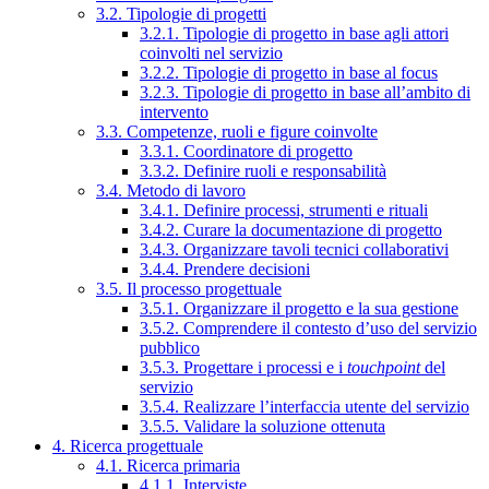
3.2. Tipologie di progetti
3.2.1. Tipologie di progetto in base agli attori
coinvolti nel servizio
3.2.2. Tipologie di progetto in base al focus
3.2.3. Tipologie di progetto in base all’ambito di
intervento
3.3. Competenze, ruoli e figure coinvolte
3.3.1. Coordinatore di progetto
3.3.2. Definire ruoli e responsabilità
3.4. Metodo di lavoro
3.4.1. Definire processi, strumenti e rituali
3.4.2. Curare la documentazione di progetto
3.4.3. Organizzare tavoli tecnici collaborativi
3.4.4. Prendere decisioni
3.5. Il processo progettuale
3.5.1. Organizzare il progetto e la sua gestione
3.5.2. Comprendere il contesto d’uso del servizio
pubblico
3.5.3. Progettare i processi e i
touchpoint
del
servizio
3.5.4. Realizzare l’interfaccia utente del servizio
3.5.5. Validare la soluzione ottenuta
4. Ricerca progettuale
4.1. Ricerca primaria
4.1.1. Interviste