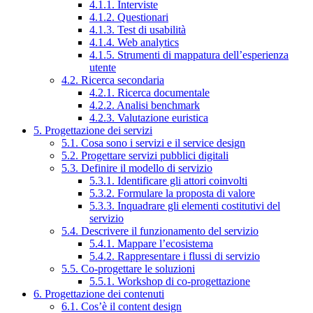
4.1.1. Interviste
4.1.2. Questionari
4.1.3. Test di usabilità
4.1.4. Web analytics
4.1.5. Strumenti di mappatura dell’esperienza
utente
4.2. Ricerca secondaria
4.2.1. Ricerca documentale
4.2.2. Analisi benchmark
4.2.3. Valutazione euristica
5. Progettazione dei servizi
5.1. Cosa sono i servizi e il service design
5.2. Progettare servizi pubblici digitali
5.3. Definire il modello di servizio
5.3.1. Identificare gli attori coinvolti
5.3.2. Formulare la proposta di valore
5.3.3. Inquadrare gli elementi costitutivi del
servizio
5.4. Descrivere il funzionamento del servizio
5.4.1. Mappare l’ecosistema
5.4.2. Rappresentare i flussi di servizio
5.5. Co-progettare le soluzioni
5.5.1. Workshop di co-progettazione
6. Progettazione dei contenuti
6.1. Cos’è il content design