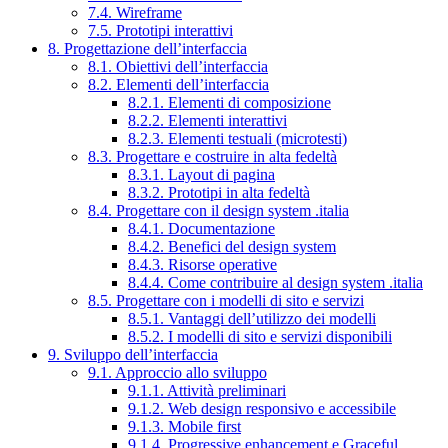
7.4. Wireframe
7.5. Prototipi interattivi
8. Progettazione dell’interfaccia
8.1. Obiettivi dell’interfaccia
8.2. Elementi dell’interfaccia
8.2.1. Elementi di composizione
8.2.2. Elementi interattivi
8.2.3. Elementi testuali (microtesti)
8.3. Progettare e costruire in alta fedeltà
8.3.1. Layout di pagina
8.3.2. Prototipi in alta fedeltà
8.4. Progettare con il design system .italia
8.4.1. Documentazione
8.4.2. Benefici del design system
8.4.3. Risorse operative
8.4.4. Come contribuire al design system .italia
8.5. Progettare con i modelli di sito e servizi
8.5.1. Vantaggi dell’utilizzo dei modelli
8.5.2. I modelli di sito e servizi disponibili
9. Sviluppo dell’interfaccia
9.1. Approccio allo sviluppo
9.1.1. Attività preliminari
9.1.2. Web design responsivo e accessibile
9.1.3. Mobile first
9.1.4. Progressive enhancement e Graceful