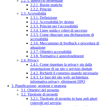
2.2. L’approccio progettuale
2.2.1. Buone pratiche
2.2.2. Principi
2.3. Accessibilità
2.3.1. Definizione
2.3.2. Accessibilità by design
2.3.3. Principi per l’accessibilità
2.3.4. Linee guida e criteri di successo
2.3.5. Come rilasciare una dichiarazione di
accessibilità
2.3.6. Meccanismo di feedback e procedura di
attuazione
2.3.7. Obiettivi accessibilità
2.3.8. Normativa e approfondimenti
2.4. Privacy
2.4.1. Come rispettare la privacy sin dalla
progettazione di un sito o servizio digitale
2.4.2. Richiedi il consenso quando necessario
2.4.3. Le basi del sito web: architettura,
informativa privacy, riferimenti DPO
3. Pianificazione, gestione e strategia
3.1. Obiettivi del progetto
3.2. Tipologie di progetti
3.2.1. Tipologie di progetto in base agli attori
coinvolti nel servizio