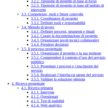
3.2.2. Tipologie di progetto in base al focus
3.2.3. Tipologie di progetto in base all’ambito di
intervento
3.3. Competenze, ruoli e figure coinvolte
3.3.1. Coordinatore di progetto
3.3.2. Definire ruoli e responsabilità
3.4. Metodo di lavoro
3.4.1. Definire processi, strumenti e rituali
3.4.2. Curare la documentazione di progetto
3.4.3. Organizzare tavoli tecnici collaborativi
3.4.4. Prendere decisioni
3.5. Il processo progettuale
3.5.1. Organizzare il progetto e la sua gestione
3.5.2. Comprendere il contesto d’uso del servizio
pubblico
3.5.3. Progettare i processi e i
touchpoint
del
servizio
3.5.4. Realizzare l’interfaccia utente del servizio
3.5.5. Validare la soluzione ottenuta
4. Ricerca progettuale
4.1. Ricerca primaria
4.1.1. Interviste
4.1.2. Questionari
4.1.3. Test di usabilità
4.1.4. Web analytics