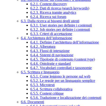
6.2.1. Content discovery
6.2.2. Dati di ricerca (search keywords)
6.2.3. Ricerca tramite analytics
6.2.4. Ricerca sui forum
6.3. Dalla ricerca ai bisogni degli utenti
6.3.1. User stories per definire i contenuti
6.3.2. Job stories per definire i contenuti
6.3.3. Criteri di accettazione
6.4. Architettura dell’informazione
6.4.1. Definire l’architettura dell’informazione
6.4.2. Alberatura
6.4.3. Flussi di interazione
6.4.4. Sistemi di navigazione
6.4.5. Tipologie di contenuto (content type)
6.4.6. Ontologie e standard
6.4.7. Vocabolari controllati e tassonomie
6.5. Scrittura e linguaggio
6.5.1. Come leggono le persone sul web
6.5.2. Le regole per un linguaggio semplice
6.5.3. Microtesti
6.5.4. Scrittura collaborativa
6.5.5. Content critique
6.5.6. Traduzione e localizzazione dei contenuti
6.6. Documenti