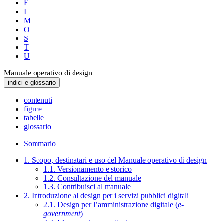
E
I
M
O
S
T
U
Manuale operativo di design
indici e glossario
contenuti
figure
tabelle
glossario
Sommario
1. Scopo, destinatari e uso del Manuale operativo di design
1.1. Versionamento e storico
1.2. Consultazione del manuale
1.3. Contribuisci al manuale
2. Introduzione al design per i servizi pubblici digitali
2.1. Design per l’amministrazione digitale (
e-
government
)