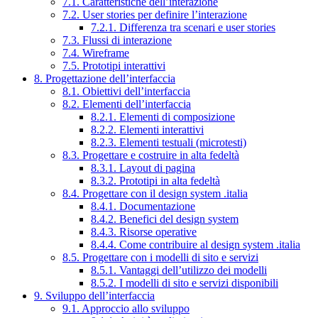
7.1. Caratteristiche dell’interazione
7.2. User stories per definire l’interazione
7.2.1. Differenza tra scenari e user stories
7.3. Flussi di interazione
7.4. Wireframe
7.5. Prototipi interattivi
8. Progettazione dell’interfaccia
8.1. Obiettivi dell’interfaccia
8.2. Elementi dell’interfaccia
8.2.1. Elementi di composizione
8.2.2. Elementi interattivi
8.2.3. Elementi testuali (microtesti)
8.3. Progettare e costruire in alta fedeltà
8.3.1. Layout di pagina
8.3.2. Prototipi in alta fedeltà
8.4. Progettare con il design system .italia
8.4.1. Documentazione
8.4.2. Benefici del design system
8.4.3. Risorse operative
8.4.4. Come contribuire al design system .italia
8.5. Progettare con i modelli di sito e servizi
8.5.1. Vantaggi dell’utilizzo dei modelli
8.5.2. I modelli di sito e servizi disponibili
9. Sviluppo dell’interfaccia
9.1. Approccio allo sviluppo