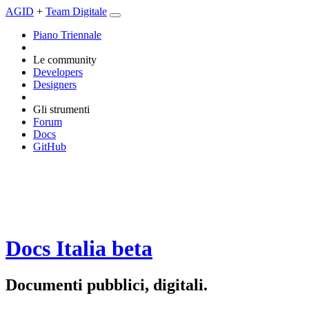
AGID
+
Team Digitale
Piano Triennale
Le community
Developers
Designers
Gli strumenti
Forum
Docs
GitHub
Docs Italia
beta
Documenti pubblici, digitali.