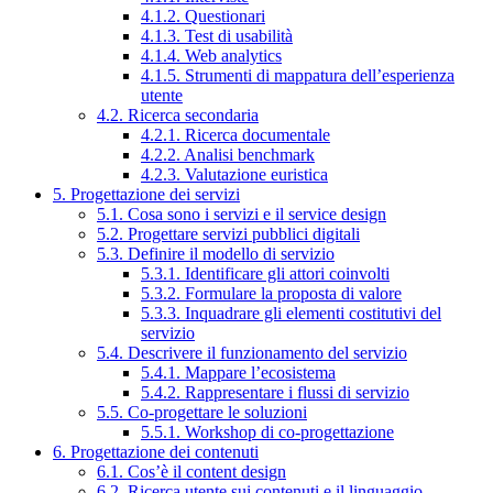
4.1.2. Questionari
4.1.3. Test di usabilità
4.1.4. Web analytics
4.1.5. Strumenti di mappatura dell’esperienza
utente
4.2. Ricerca secondaria
4.2.1. Ricerca documentale
4.2.2. Analisi benchmark
4.2.3. Valutazione euristica
5. Progettazione dei servizi
5.1. Cosa sono i servizi e il service design
5.2. Progettare servizi pubblici digitali
5.3. Definire il modello di servizio
5.3.1. Identificare gli attori coinvolti
5.3.2. Formulare la proposta di valore
5.3.3. Inquadrare gli elementi costitutivi del
servizio
5.4. Descrivere il funzionamento del servizio
5.4.1. Mappare l’ecosistema
5.4.2. Rappresentare i flussi di servizio
5.5. Co-progettare le soluzioni
5.5.1. Workshop di co-progettazione
6. Progettazione dei contenuti
6.1. Cos’è il content design
6.2. Ricerca utente sui contenuti e il linguaggio