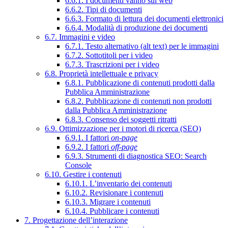
6.6.1. I documenti vanno sul web
6.6.2. Tipi di documenti
6.6.3. Formato di lettura dei documenti elettronici
6.6.4. Modalità di produzione dei documenti
6.7. Immagini e video
6.7.1. Testo alternativo (alt text) per le immagini
6.7.2. Sottotitoli per i video
6.7.3. Trascrizioni per i video
6.8. Proprietà intellettuale e privacy
6.8.1. Pubblicazione di contenuti prodotti dalla
Pubblica Amministrazione
6.8.2. Pubblicazione di contenuti non prodotti
dalla Pubblica Amministrazione
6.8.3. Consenso dei soggetti ritratti
6.9. Ottimizzazione per i motori di ricerca (SEO)
6.9.1. I fattori
on-page
6.9.2. I fattori
off-page
6.9.3. Strumenti di diagnostica SEO: Search
Console
6.10. Gestire i contenuti
6.10.1. L’inventario dei contenuti
6.10.2. Revisionare i contenuti
6.10.3. Migrare i contenuti
6.10.4. Pubblicare i contenuti
7. Progettazione dell’interazione