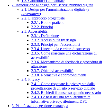
1.3. Contribuisci al manuale
2. Introduzione al design per i servizi pubblici digitali
2.1. Design per l’amministrazione digitale (
e-
government
)
2.2. L’approccio progettuale
2.2.1. Buone pratiche
2.2.2. Principi
2.3. Accessibilità
2.3.1. Definizione
2.3.2. Accessibilità by design
2.3.3. Principi per l’accessibilità
2.3.4. Linee guida e criteri di successo
2.3.5. Come rilasciare una dichiarazione di
accessibilità
2.3.6. Meccanismo di feedback e procedura di
attuazione
2.3.7. Obiettivi accessibilità
2.3.8. Normativa e approfondimenti
2.4. Privacy
2.4.1. Come rispettare la privacy sin dalla
progettazione di un sito o servizio digitale
2.4.2. Richiedi il consenso quando necessario
2.4.3. Le basi del sito web: architettura,
informativa privacy, riferimenti DPO
3. Pianificazione, gestione e strategia