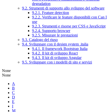
degradation
9.2. Strumenti di supporto allo sviluppo del software
9.2.1. Feature detection
9.2.2. Verificare le feature disponibili con Can I
use
9.2.3. Strumenti e risorse per CSS e JavaScript
9.2.4. Supporto browser
9.2.5. Misurare le prestazioni
9.3. Catalogo del riuso
9.4. Sviluppare con il design system .italia
9.4.1. Il framework Bootstrap Italia
9.4.2. Il kit di sviluppo React
9.4.3. Il kit di sviluppo Angular
9.5. Sviluppare con i modelli di sito e servizi
None
None
A
B
C
D
E
I
M