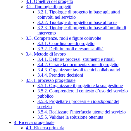
3.1. Obiettivi del progetto
3.2. Tipologie di progetti
3.2.1. Tipologie di progetto in base agli attori
coinvolti nel servizio
3.2.2. Tipologie di progetto in base al focus
3.2.3. Tipologie di progetto in base all’ambito di
intervento
3.3. Competenze, ruoli e figure coinvolte
3.3.1. Coordinatore di progetto
3.3.2. Definire ruoli e responsabilità
3.4. Metodo di lavoro
3.4.1. Definire processi, strumenti e rituali
3.4.2. Curare la documentazione di progetto
3.4.3. Organizzare tavoli tecnici collaborativi
3.4.4. Prendere decisioni
3.5. Il processo progettuale
3.5.1. Organizzare il progetto e la sua gestione
3.5.2. Comprendere il contesto d’uso del servizio
pubblico
3.5.3. Progettare i processi e i
touchpoint
del
servizio
3.5.4. Realizzare l’interfaccia utente del servizio
3.5.5. Validare la soluzione ottenuta
4. Ricerca progettuale
4.1. Ricerca primaria