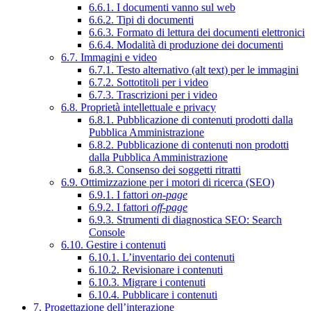
6.6.1. I documenti vanno sul web
6.6.2. Tipi di documenti
6.6.3. Formato di lettura dei documenti elettronici
6.6.4. Modalità di produzione dei documenti
6.7. Immagini e video
6.7.1. Testo alternativo (alt text) per le immagini
6.7.2. Sottotitoli per i video
6.7.3. Trascrizioni per i video
6.8. Proprietà intellettuale e privacy
6.8.1. Pubblicazione di contenuti prodotti dalla
Pubblica Amministrazione
6.8.2. Pubblicazione di contenuti non prodotti
dalla Pubblica Amministrazione
6.8.3. Consenso dei soggetti ritratti
6.9. Ottimizzazione per i motori di ricerca (SEO)
6.9.1. I fattori
on-page
6.9.2. I fattori
off-page
6.9.3. Strumenti di diagnostica SEO: Search
Console
6.10. Gestire i contenuti
6.10.1. L’inventario dei contenuti
6.10.2. Revisionare i contenuti
6.10.3. Migrare i contenuti
6.10.4. Pubblicare i contenuti
7. Progettazione dell’interazione