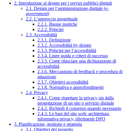
2. Introduzione al design per i servizi pubblici digitali
2.1. Design per l’amministrazione digitale (
e-
government
)
2.2. L’approccio progettuale
2.2.1. Buone pratiche
2.2.2. Principi
2.3. Accessibilità
2.3.1. Definizione
2.3.2. Accessibilità by design
2.3.3. Principi per l’accessibilità
2.3.4. Linee guida e criteri di successo
2.3.5. Come rilasciare una dichiarazione di
accessibilità
2.3.6. Meccanismo di feedback e procedura di
attuazione
2.3.7. Obiettivi accessibilità
2.3.8. Normativa e approfondimenti
2.4. Privacy
2.4.1. Come rispettare la privacy sin dalla
progettazione di un sito o servizio digitale
2.4.2. Richiedi il consenso quando necessario
2.4.3. Le basi del sito web: architettura,
informativa privacy, riferimenti DPO
3. Pianificazione, gestione e strategia
3.1. Obiettivi del progetto