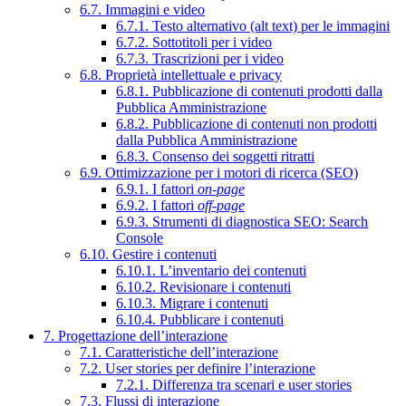
6.7. Immagini e video
6.7.1. Testo alternativo (alt text) per le immagini
6.7.2. Sottotitoli per i video
6.7.3. Trascrizioni per i video
6.8. Proprietà intellettuale e privacy
6.8.1. Pubblicazione di contenuti prodotti dalla
Pubblica Amministrazione
6.8.2. Pubblicazione di contenuti non prodotti
dalla Pubblica Amministrazione
6.8.3. Consenso dei soggetti ritratti
6.9. Ottimizzazione per i motori di ricerca (SEO)
6.9.1. I fattori
on-page
6.9.2. I fattori
off-page
6.9.3. Strumenti di diagnostica SEO: Search
Console
6.10. Gestire i contenuti
6.10.1. L’inventario dei contenuti
6.10.2. Revisionare i contenuti
6.10.3. Migrare i contenuti
6.10.4. Pubblicare i contenuti
7. Progettazione dell’interazione
7.1. Caratteristiche dell’interazione
7.2. User stories per definire l’interazione
7.2.1. Differenza tra scenari e user stories
7.3. Flussi di interazione