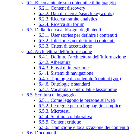
6.2. Ricerca utente sui contenuti e il linguaggio
6.2.1. Content discovery
6.2.2. Dati di ricerca (search keywords)
6.2.3. Ricerca tramite analytics
6.2.4. Ricerca sui forum
6.3. Dalla ricerca ai bisogni degli utenti
6.3.1. User stories per definire i contenuti
6.3.2. Job stories per definire i contenuti
6.3.3. Criteri di accettazione
6.4. Architettura dell’informazione
6.4.1. Definire l’architettura dell’informazione
6.4.2. Alberatura
6.4.3. Flussi di interazione
6.4.4. Sistemi di navigazione
6.4.5. Tipologie di contenuto (content type)
6.4.6. Ontologie e standard
6.4.7. Vocabolari controllati e tassonomie
6.5. Scrittura e linguaggio
6.5.1. Come leggono le persone sul web
6.5.2. Le regole per un linguaggio semplice
6.5.3. Microtesti
6.5.4. Scrittura collaborativa
6.5.5. Content critique
6.5.6. Traduzione e localizzazione dei contenuti
6.6. Documenti