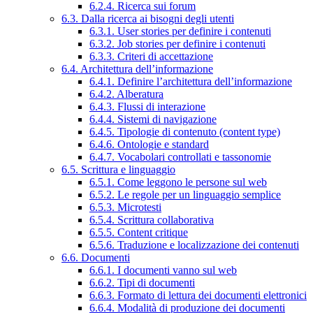
6.2.4. Ricerca sui forum
6.3. Dalla ricerca ai bisogni degli utenti
6.3.1. User stories per definire i contenuti
6.3.2. Job stories per definire i contenuti
6.3.3. Criteri di accettazione
6.4. Architettura dell’informazione
6.4.1. Definire l’architettura dell’informazione
6.4.2. Alberatura
6.4.3. Flussi di interazione
6.4.4. Sistemi di navigazione
6.4.5. Tipologie di contenuto (content type)
6.4.6. Ontologie e standard
6.4.7. Vocabolari controllati e tassonomie
6.5. Scrittura e linguaggio
6.5.1. Come leggono le persone sul web
6.5.2. Le regole per un linguaggio semplice
6.5.3. Microtesti
6.5.4. Scrittura collaborativa
6.5.5. Content critique
6.5.6. Traduzione e localizzazione dei contenuti
6.6. Documenti
6.6.1. I documenti vanno sul web
6.6.2. Tipi di documenti
6.6.3. Formato di lettura dei documenti elettronici
6.6.4. Modalità di produzione dei documenti