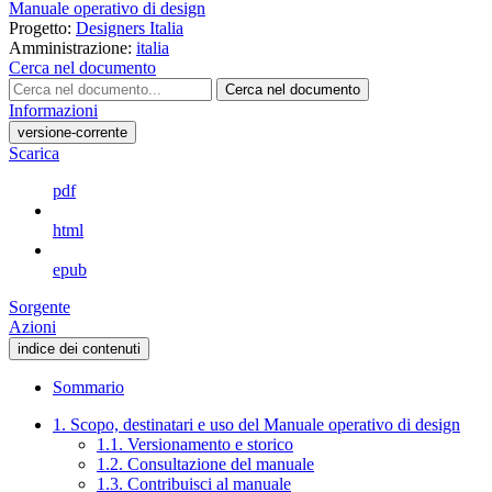
Manuale operativo di design
Progetto:
Designers Italia
Amministrazione:
italia
Cerca nel documento
Cerca nel documento
Informazioni
versione-corrente
Scarica
pdf
html
epub
Sorgente
Azioni
indice dei contenuti
Sommario
1. Scopo, destinatari e uso del Manuale operativo di design
1.1. Versionamento e storico
1.2. Consultazione del manuale
1.3. Contribuisci al manuale