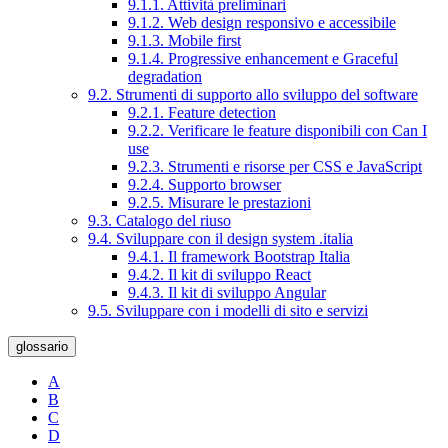
9.1.1. Attività preliminari
9.1.2. Web design responsivo e accessibile
9.1.3. Mobile first
9.1.4. Progressive enhancement e Graceful
degradation
9.2. Strumenti di supporto allo sviluppo del software
9.2.1. Feature detection
9.2.2. Verificare le feature disponibili con Can I
use
9.2.3. Strumenti e risorse per CSS e JavaScript
9.2.4. Supporto browser
9.2.5. Misurare le prestazioni
9.3. Catalogo del riuso
9.4. Sviluppare con il design system .italia
9.4.1. Il framework Bootstrap Italia
9.4.2. Il kit di sviluppo React
9.4.3. Il kit di sviluppo Angular
9.5. Sviluppare con i modelli di sito e servizi
glossario
A
B
C
D