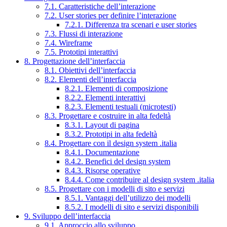
7.1. Caratteristiche dell’interazione
7.2. User stories per definire l’interazione
7.2.1. Differenza tra scenari e user stories
7.3. Flussi di interazione
7.4. Wireframe
7.5. Prototipi interattivi
8. Progettazione dell’interfaccia
8.1. Obiettivi dell’interfaccia
8.2. Elementi dell’interfaccia
8.2.1. Elementi di composizione
8.2.2. Elementi interattivi
8.2.3. Elementi testuali (microtesti)
8.3. Progettare e costruire in alta fedeltà
8.3.1. Layout di pagina
8.3.2. Prototipi in alta fedeltà
8.4. Progettare con il design system .italia
8.4.1. Documentazione
8.4.2. Benefici del design system
8.4.3. Risorse operative
8.4.4. Come contribuire al design system .italia
8.5. Progettare con i modelli di sito e servizi
8.5.1. Vantaggi dell’utilizzo dei modelli
8.5.2. I modelli di sito e servizi disponibili
9. Sviluppo dell’interfaccia
9.1. Approccio allo sviluppo