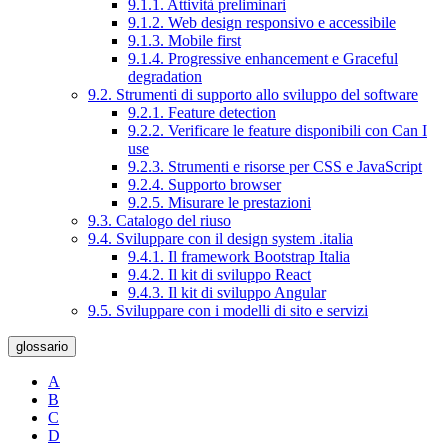
9.1.1. Attività preliminari
9.1.2. Web design responsivo e accessibile
9.1.3. Mobile first
9.1.4. Progressive enhancement e Graceful
degradation
9.2. Strumenti di supporto allo sviluppo del software
9.2.1. Feature detection
9.2.2. Verificare le feature disponibili con Can I
use
9.2.3. Strumenti e risorse per CSS e JavaScript
9.2.4. Supporto browser
9.2.5. Misurare le prestazioni
9.3. Catalogo del riuso
9.4. Sviluppare con il design system .italia
9.4.1. Il framework Bootstrap Italia
9.4.2. Il kit di sviluppo React
9.4.3. Il kit di sviluppo Angular
9.5. Sviluppare con i modelli di sito e servizi
glossario
A
B
C
D