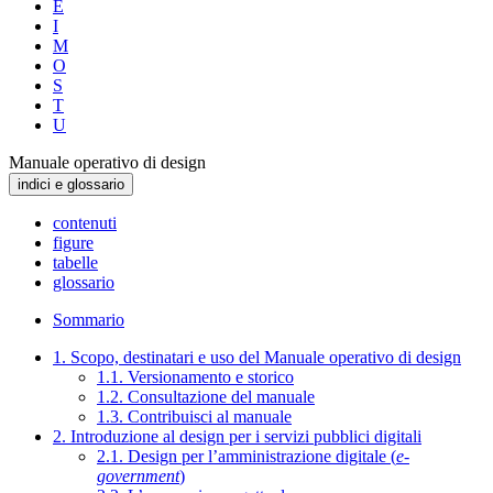
E
I
M
O
S
T
U
Manuale operativo di design
indici e glossario
contenuti
figure
tabelle
glossario
Sommario
1. Scopo, destinatari e uso del Manuale operativo di design
1.1. Versionamento e storico
1.2. Consultazione del manuale
1.3. Contribuisci al manuale
2. Introduzione al design per i servizi pubblici digitali
2.1. Design per l’amministrazione digitale (
e-
government
)