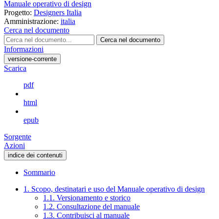
Manuale operativo di design
Progetto:
Designers Italia
Amministrazione:
italia
Cerca nel documento
Cerca nel documento
Informazioni
versione-corrente
Scarica
pdf
html
epub
Sorgente
Azioni
indice dei contenuti
Sommario
1. Scopo, destinatari e uso del Manuale operativo di design
1.1. Versionamento e storico
1.2. Consultazione del manuale
1.3. Contribuisci al manuale