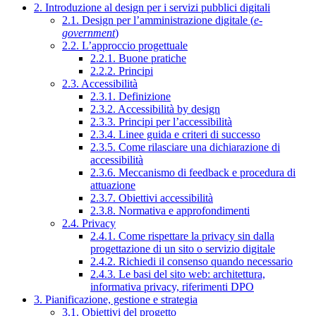
2. Introduzione al design per i servizi pubblici digitali
2.1. Design per l’amministrazione digitale (
e-
government
)
2.2. L’approccio progettuale
2.2.1. Buone pratiche
2.2.2. Principi
2.3. Accessibilità
2.3.1. Definizione
2.3.2. Accessibilità by design
2.3.3. Principi per l’accessibilità
2.3.4. Linee guida e criteri di successo
2.3.5. Come rilasciare una dichiarazione di
accessibilità
2.3.6. Meccanismo di feedback e procedura di
attuazione
2.3.7. Obiettivi accessibilità
2.3.8. Normativa e approfondimenti
2.4. Privacy
2.4.1. Come rispettare la privacy sin dalla
progettazione di un sito o servizio digitale
2.4.2. Richiedi il consenso quando necessario
2.4.3. Le basi del sito web: architettura,
informativa privacy, riferimenti DPO
3. Pianificazione, gestione e strategia
3.1. Obiettivi del progetto