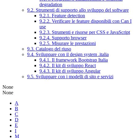
degradation
9.2. Strumenti di supporto allo sviluppo del software
9.2.1. Feature detection
9.2.2. Verificare le feature disponibili con Can I
use
9.2.3. Strumenti e risorse per CSS e JavaScript
9.2.4. Supporto browser
9.2.5. Misurare le prestazioni
9.3. Catalogo del riuso
9.4. Sviluppare con il design system .italia
9.4.1. Il framework Bootstrap Italia
9.4.2. Il kit di sviluppo React
9.4.3. Il kit di sviluppo Angular
9.5. Sviluppare con i modelli di sito e servizi
None
None
A
B
C
D
E
I
M