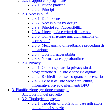
2.2. L’approccio progettuale
2.2.1. Buone pratiche
2.2.2. Principi
2.3. Accessibilità
2.3.1. Definizione
2.3.2. Accessibilità by design
2.3.3. Principi per l’accessibilità
2.3.4. Linee guida e criteri di successo
2.3.5. Come rilasciare una dichiarazione di
accessibilità
2.3.6. Meccanismo di feedback e procedura di
attuazione
2.3.7. Obiettivi accessibilità
2.3.8. Normativa e approfondimenti
2.4. Privacy
2.4.1. Come rispettare la privacy sin dalla
progettazione di un sito o servizio digitale
2.4.2. Richiedi il consenso quando necessario
2.4.3. Le basi del sito web: architettura,
informativa privacy, riferimenti DPO
3. Pianificazione, gestione e strategia
3.1. Obiettivi del progetto
3.2. Tipologie di progetti
3.2.1. Tipologie di progetto in base agli attori
coinvolti nel servizio