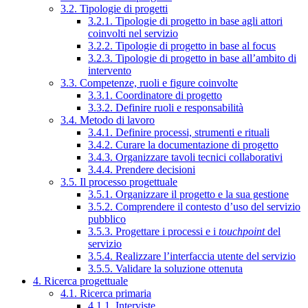
3.2. Tipologie di progetti
3.2.1. Tipologie di progetto in base agli attori
coinvolti nel servizio
3.2.2. Tipologie di progetto in base al focus
3.2.3. Tipologie di progetto in base all’ambito di
intervento
3.3. Competenze, ruoli e figure coinvolte
3.3.1. Coordinatore di progetto
3.3.2. Definire ruoli e responsabilità
3.4. Metodo di lavoro
3.4.1. Definire processi, strumenti e rituali
3.4.2. Curare la documentazione di progetto
3.4.3. Organizzare tavoli tecnici collaborativi
3.4.4. Prendere decisioni
3.5. Il processo progettuale
3.5.1. Organizzare il progetto e la sua gestione
3.5.2. Comprendere il contesto d’uso del servizio
pubblico
3.5.3. Progettare i processi e i
touchpoint
del
servizio
3.5.4. Realizzare l’interfaccia utente del servizio
3.5.5. Validare la soluzione ottenuta
4. Ricerca progettuale
4.1. Ricerca primaria
4.1.1. Interviste