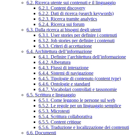
6.2. Ricerca utente sui contenuti e il linguaggio
6.2.1. Content discovery
6.2.2. Dati di ricerca (search keywords)
6.2.3. Ricerca tramite analytics
6.2.4. Ricerca sui forum
6.3. Dalla ricerca ai bisogni degli utenti
6.3.1. User stories per definire i contenuti
6.3.2. Job stories per definire i contenuti
6.3.3. Criteri di accettazione
6.4. Architettura dell’informazione
6.4.1. Definire l’architettura dell’informazione
6.4.2. Alberatura
6.4.3. Flussi di interazione
6.4.4. Sistemi di navigazione
6.4.5. Tipologie di contenuto (content type)
6.4.6. Ontologie e standard
6.4.7. Vocabolari controllati e tassonomie
6.5. Scrittura e linguaggio
6.5.1. Come leggono le persone sul web
6.5.2. Le regole per un linguaggio semplice
6.5.3. Microtesti
6.5.4. Scrittura collaborativa
6.5.5. Content critique
6.5.6. Traduzione e localizzazione dei contenuti
6.6. Documenti