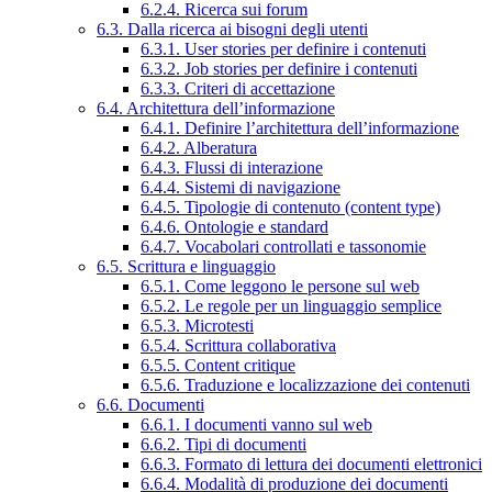
6.2.4. Ricerca sui forum
6.3. Dalla ricerca ai bisogni degli utenti
6.3.1. User stories per definire i contenuti
6.3.2. Job stories per definire i contenuti
6.3.3. Criteri di accettazione
6.4. Architettura dell’informazione
6.4.1. Definire l’architettura dell’informazione
6.4.2. Alberatura
6.4.3. Flussi di interazione
6.4.4. Sistemi di navigazione
6.4.5. Tipologie di contenuto (content type)
6.4.6. Ontologie e standard
6.4.7. Vocabolari controllati e tassonomie
6.5. Scrittura e linguaggio
6.5.1. Come leggono le persone sul web
6.5.2. Le regole per un linguaggio semplice
6.5.3. Microtesti
6.5.4. Scrittura collaborativa
6.5.5. Content critique
6.5.6. Traduzione e localizzazione dei contenuti
6.6. Documenti
6.6.1. I documenti vanno sul web
6.6.2. Tipi di documenti
6.6.3. Formato di lettura dei documenti elettronici
6.6.4. Modalità di produzione dei documenti