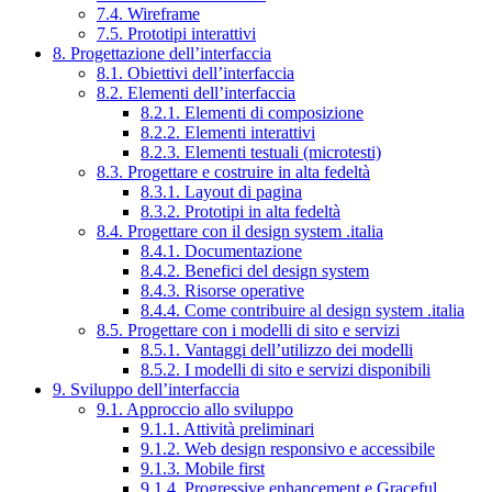
7.4. Wireframe
7.5. Prototipi interattivi
8. Progettazione dell’interfaccia
8.1. Obiettivi dell’interfaccia
8.2. Elementi dell’interfaccia
8.2.1. Elementi di composizione
8.2.2. Elementi interattivi
8.2.3. Elementi testuali (microtesti)
8.3. Progettare e costruire in alta fedeltà
8.3.1. Layout di pagina
8.3.2. Prototipi in alta fedeltà
8.4. Progettare con il design system .italia
8.4.1. Documentazione
8.4.2. Benefici del design system
8.4.3. Risorse operative
8.4.4. Come contribuire al design system .italia
8.5. Progettare con i modelli di sito e servizi
8.5.1. Vantaggi dell’utilizzo dei modelli
8.5.2. I modelli di sito e servizi disponibili
9. Sviluppo dell’interfaccia
9.1. Approccio allo sviluppo
9.1.1. Attività preliminari
9.1.2. Web design responsivo e accessibile
9.1.3. Mobile first
9.1.4. Progressive enhancement e Graceful