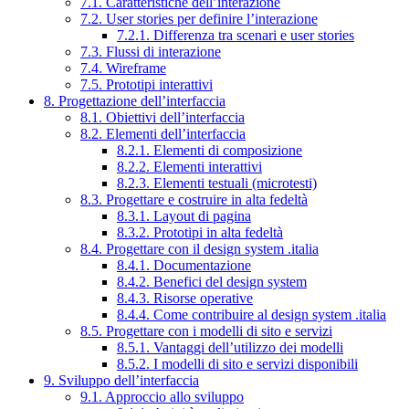
7.1. Caratteristiche dell’interazione
7.2. User stories per definire l’interazione
7.2.1. Differenza tra scenari e user stories
7.3. Flussi di interazione
7.4. Wireframe
7.5. Prototipi interattivi
8. Progettazione dell’interfaccia
8.1. Obiettivi dell’interfaccia
8.2. Elementi dell’interfaccia
8.2.1. Elementi di composizione
8.2.2. Elementi interattivi
8.2.3. Elementi testuali (microtesti)
8.3. Progettare e costruire in alta fedeltà
8.3.1. Layout di pagina
8.3.2. Prototipi in alta fedeltà
8.4. Progettare con il design system .italia
8.4.1. Documentazione
8.4.2. Benefici del design system
8.4.3. Risorse operative
8.4.4. Come contribuire al design system .italia
8.5. Progettare con i modelli di sito e servizi
8.5.1. Vantaggi dell’utilizzo dei modelli
8.5.2. I modelli di sito e servizi disponibili
9. Sviluppo dell’interfaccia
9.1. Approccio allo sviluppo