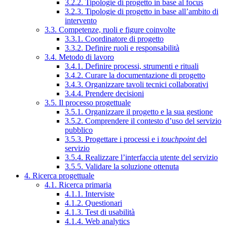
3.2.2. Tipologie di progetto in base al focus
3.2.3. Tipologie di progetto in base all’ambito di
intervento
3.3. Competenze, ruoli e figure coinvolte
3.3.1. Coordinatore di progetto
3.3.2. Definire ruoli e responsabilità
3.4. Metodo di lavoro
3.4.1. Definire processi, strumenti e rituali
3.4.2. Curare la documentazione di progetto
3.4.3. Organizzare tavoli tecnici collaborativi
3.4.4. Prendere decisioni
3.5. Il processo progettuale
3.5.1. Organizzare il progetto e la sua gestione
3.5.2. Comprendere il contesto d’uso del servizio
pubblico
3.5.3. Progettare i processi e i
touchpoint
del
servizio
3.5.4. Realizzare l’interfaccia utente del servizio
3.5.5. Validare la soluzione ottenuta
4. Ricerca progettuale
4.1. Ricerca primaria
4.1.1. Interviste
4.1.2. Questionari
4.1.3. Test di usabilità
4.1.4. Web analytics