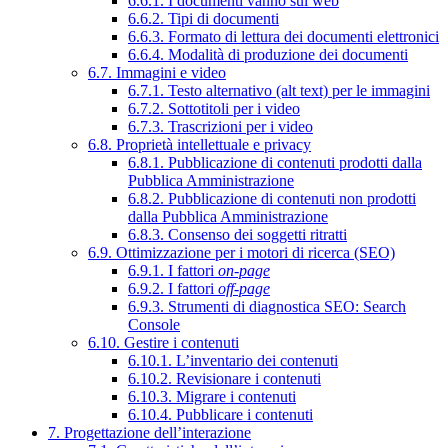
6.6.1. I documenti vanno sul web
6.6.2. Tipi di documenti
6.6.3. Formato di lettura dei documenti elettronici
6.6.4. Modalità di produzione dei documenti
6.7. Immagini e video
6.7.1. Testo alternativo (alt text) per le immagini
6.7.2. Sottotitoli per i video
6.7.3. Trascrizioni per i video
6.8. Proprietà intellettuale e privacy
6.8.1. Pubblicazione di contenuti prodotti dalla
Pubblica Amministrazione
6.8.2. Pubblicazione di contenuti non prodotti
dalla Pubblica Amministrazione
6.8.3. Consenso dei soggetti ritratti
6.9. Ottimizzazione per i motori di ricerca (SEO)
6.9.1. I fattori
on-page
6.9.2. I fattori
off-page
6.9.3. Strumenti di diagnostica SEO: Search
Console
6.10. Gestire i contenuti
6.10.1. L’inventario dei contenuti
6.10.2. Revisionare i contenuti
6.10.3. Migrare i contenuti
6.10.4. Pubblicare i contenuti
7. Progettazione dell’interazione