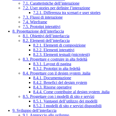
7.1. Caratteristiche dell’interazione
7.2. User stories per definire l’interazione
7.2.1. Differenza tra scenari e user stories
7.3. Flussi di interazione
7.4. Wireframe
7.5. Prototipi interattivi
8. Progettazione dell’interfaccia
8.1. Obiettivi dell’interfaccia
8.2. Elementi dell’interfaccia
8.2.1. Elementi di composizione
8.2.2. Elementi interattivi
8.2.3. Elementi testuali (microtesti)
8.3. Progettare e costruire in alta fedeltà
8.3.1. Layout di pagina
8.3.2. Prototipi in alta fedeltà
8.4. Progettare con il design system .italia
8.4.1. Documentazione
8.4.2. Benefici del design system
8.4.3. Risorse operative
8.4.4. Come contribuire al design system .italia
8.5. Progettare con i modelli di sito e servizi
8.5.1. Vantaggi dell’utilizzo dei modelli
8.5.2. I modelli di sito e servizi disponibili
9. Sviluppo dell’interfaccia
9.1. Approccio allo sviluppo