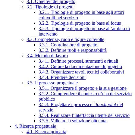
3.1. Obiettivi del progetto
3.2. Tipologie di progetti
3.2.1. Tipologie di progetto in base agli attori
coinvolti nel servizio
3.2.2. Tipologie di progetto in base al focus
3.2.3. Tipologie di progetto in base all’ambito di
intervento
3.3. Competenze, ruoli e figure coinvolte
3.3.1. Coordinatore di progetto
3.3.2. Definire ruoli e responsabilità
3.4. Metodo di lavoro
3.4.1. Definire processi, strumenti e rituali
3.4.2. Curare la documentazione di progetto
3.4.3. Organizzare tavoli tecnici collaborativi
3.4.4. Prendere decisioni
3.5. Il processo progettuale
3.5.1. Organizzare il progetto e la sua gestione
3.5.2. Comprendere il contesto d’uso del servizio
pubblico
3.5.3. Progettare i processi e i
touchpoint
del
servizio
3.5.4. Realizzare l’interfaccia utente del servizio
3.5.5. Validare la soluzione ottenuta
4. Ricerca progettuale
4.1. Ricerca primaria