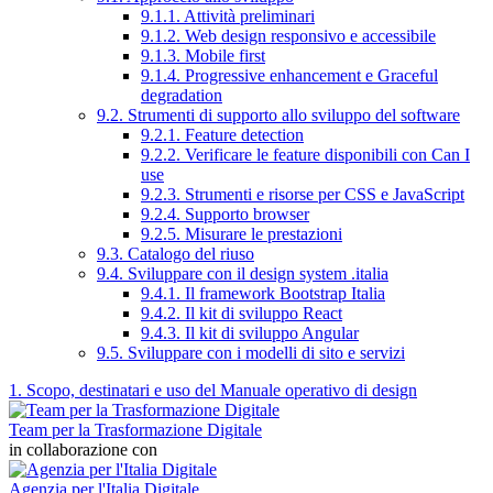
9.1.1. Attività preliminari
9.1.2. Web design responsivo e accessibile
9.1.3. Mobile first
9.1.4. Progressive enhancement e Graceful
degradation
9.2. Strumenti di supporto allo sviluppo del software
9.2.1. Feature detection
9.2.2. Verificare le feature disponibili con Can I
use
9.2.3. Strumenti e risorse per CSS e JavaScript
9.2.4. Supporto browser
9.2.5. Misurare le prestazioni
9.3. Catalogo del riuso
9.4. Sviluppare con il design system .italia
9.4.1. Il framework Bootstrap Italia
9.4.2. Il kit di sviluppo React
9.4.3. Il kit di sviluppo Angular
9.5. Sviluppare con i modelli di sito e servizi
1. Scopo, destinatari e uso del Manuale operativo di design
Team per la Trasformazione Digitale
in collaborazione con
Agenzia per l'Italia Digitale