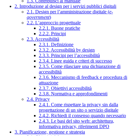
1.3. Contribuisci al manuale
2. Introduzione al design per i servizi pubblici digitali
2.1. Design per l’amministrazione digitale (
e-
government
)
2.2. L’approccio progettuale
2.2.1. Buone pratiche
2.2.2. Principi
2.3. Accessibilità
2.3.1. Definizione
2.3.2. Accessibilità by design
2.3.3. Principi per l’accessibilità
2.3.4. Linee guida e criteri di successo
2.3.5. Come rilasciare una dichiarazione di
accessibilità
2.3.6. Meccanismo di feedback e procedura di
attuazione
2.3.7. Obiettivi accessibilità
2.3.8. Normativa e approfondimenti
2.4. Privacy
2.4.1. Come rispettare la privacy sin dalla
progettazione di un sito o servizio digitale
2.4.2. Richiedi il consenso quando necessario
2.4.3. Le basi del sito web: architettura,
informativa privacy, riferimenti DPO
3. Pianificazione, gestione e strategia