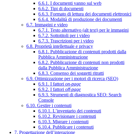
6.6.1. I documenti vanno sul web
6.6.2. Tipi di documenti
6.6.3. Formato di lettura dei documenti elettronici
6.6.4. Modalità di produzione dei documenti
6.7. Immagini e video
6.7.1. Testo alternativo (alt text) per le immagini
6.7.2. Sottotitoli per i video
6.7.3. Trascrizioni per i video
6.8. Proprietà intellettuale e privacy
6.8.1. Pubblicazione di contenuti prodotti dalla
Pubblica Amministrazione
6.8.2. Pubblicazione di contenuti non prodotti
dalla Pubblica Amministrazione
6.8.3. Consenso dei soggetti ritratti
6.9. Ottimizzazione per i motori di ricerca (SEO)
6.9.1. I fattori
on-page
6.9.2. I fattori
off-page
6.9.3. Strumenti di diagnostica SEO: Search
Console
6.10. Gestire i contenuti
6.10.1. L’inventario dei contenuti
6.10.2. Revisionare i contenuti
6.10.3. Migrare i contenuti
6.10.4. Pubblicare i contenuti
7. Progettazione dell’interazione