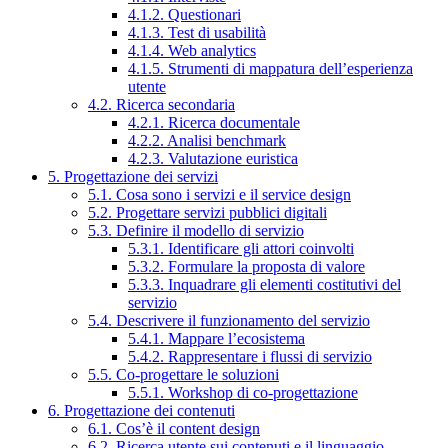
4.1.2. Questionari
4.1.3. Test di usabilità
4.1.4. Web analytics
4.1.5. Strumenti di mappatura dell’esperienza
utente
4.2. Ricerca secondaria
4.2.1. Ricerca documentale
4.2.2. Analisi benchmark
4.2.3. Valutazione euristica
5. Progettazione dei servizi
5.1. Cosa sono i servizi e il service design
5.2. Progettare servizi pubblici digitali
5.3. Definire il modello di servizio
5.3.1. Identificare gli attori coinvolti
5.3.2. Formulare la proposta di valore
5.3.3. Inquadrare gli elementi costitutivi del
servizio
5.4. Descrivere il funzionamento del servizio
5.4.1. Mappare l’ecosistema
5.4.2. Rappresentare i flussi di servizio
5.5. Co-progettare le soluzioni
5.5.1. Workshop di co-progettazione
6. Progettazione dei contenuti
6.1. Cos’è il content design
6.2. Ricerca utente sui contenuti e il linguaggio