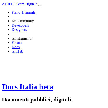
AGID
+
Team Digitale
Piano Triennale
Le community
Developers
Designers
Gli strumenti
Forum
Docs
GitHub
Docs Italia
beta
Documenti pubblici, digitali.