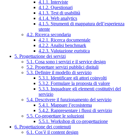
4.1.1. Interviste
4.1.2. Questionari
4.1.3. Test di usabilità
4.1.4. Web analytics
4.1.5. Strumenti di mappatura dell’esperienza
utente
4.2. Ricerca secondaria
4.2.1. Ricerca documentale
4.2.2. Analisi benchmark
4.2.3. Valutazione euristica
5. Progettazione dei servizi
5.1. Cosa sono i servizi e il service design
5.2. Progettare servizi pubblici digitali
5.3. Definire il modello di servizio
5.3.1. Identificare gli attori coinvolti
5.3.2. Formulare la proposta di valore
5.3.3. Inquadrare gli elementi costitutivi del
servizio
5.4. Descrivere il funzionamento del servizio
5.4.1. Mappare l’ecosistema
5.4.2. Rappresentare i flussi di servizio
5.5. Co-progettare le soluzioni
5.5.1. Workshop di co-progettazione
6. Progettazione dei contenuti
6.1. Cos’è il content design