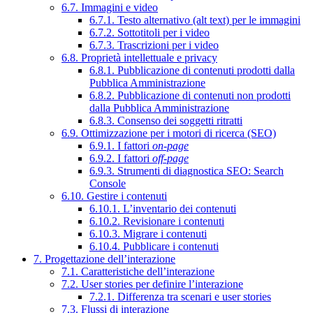
6.7. Immagini e video
6.7.1. Testo alternativo (alt text) per le immagini
6.7.2. Sottotitoli per i video
6.7.3. Trascrizioni per i video
6.8. Proprietà intellettuale e privacy
6.8.1. Pubblicazione di contenuti prodotti dalla
Pubblica Amministrazione
6.8.2. Pubblicazione di contenuti non prodotti
dalla Pubblica Amministrazione
6.8.3. Consenso dei soggetti ritratti
6.9. Ottimizzazione per i motori di ricerca (SEO)
6.9.1. I fattori
on-page
6.9.2. I fattori
off-page
6.9.3. Strumenti di diagnostica SEO: Search
Console
6.10. Gestire i contenuti
6.10.1. L’inventario dei contenuti
6.10.2. Revisionare i contenuti
6.10.3. Migrare i contenuti
6.10.4. Pubblicare i contenuti
7. Progettazione dell’interazione
7.1. Caratteristiche dell’interazione
7.2. User stories per definire l’interazione
7.2.1. Differenza tra scenari e user stories
7.3. Flussi di interazione