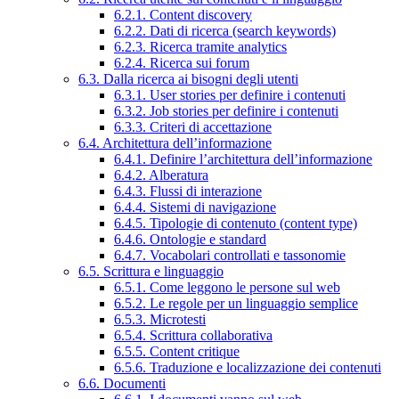
6.2.1. Content discovery
6.2.2. Dati di ricerca (search keywords)
6.2.3. Ricerca tramite analytics
6.2.4. Ricerca sui forum
6.3. Dalla ricerca ai bisogni degli utenti
6.3.1. User stories per definire i contenuti
6.3.2. Job stories per definire i contenuti
6.3.3. Criteri di accettazione
6.4. Architettura dell’informazione
6.4.1. Definire l’architettura dell’informazione
6.4.2. Alberatura
6.4.3. Flussi di interazione
6.4.4. Sistemi di navigazione
6.4.5. Tipologie di contenuto (content type)
6.4.6. Ontologie e standard
6.4.7. Vocabolari controllati e tassonomie
6.5. Scrittura e linguaggio
6.5.1. Come leggono le persone sul web
6.5.2. Le regole per un linguaggio semplice
6.5.3. Microtesti
6.5.4. Scrittura collaborativa
6.5.5. Content critique
6.5.6. Traduzione e localizzazione dei contenuti
6.6. Documenti