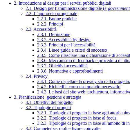
2. Introduzione al design per i servizi pubblici digitali
2.1. Design per l’amministrazione digitale (
e-government
2.2. L’approccio progettuale
2.2.1. Buone pratiche
2.2.2. Principi
2.3. Accessibilità
2.3.1. Definizione
2.3.2. Accessibilità by design
2.3.3. Principi per l’accessibilità
2.3.4. Linee guida e criteri di successo
2.3.5. Come rilasciare una dichiarazione di accessib
2.3.6. Meccanismo di feedback e procedura di attu
2.3.7. Obiettivi accessibilità
2.3.8. Normativa e approfondimenti
2.4. Privacy
2.4.1. Come rispettare la privacy sin dalla progettaz
2.4.2. Richiedi il consenso quando necessario
2.4.3. Le basi del sito web: architettura, informati
3. Pianificazione, gestione e strategia
3.1. Obiettivi del progetto
3.2. Tipologie di progetti
3.2.1. Tipologie di progetto in base agli attori coinv
3.2.2. Tipologie di progetto in base al focus
3.2.3. Tipologie di progetto in base all’ambito di i
3.3. Competenze, ruoli e figure coinvolte