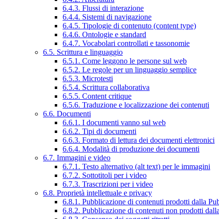
6.4.3. Flussi di interazione
6.4.4. Sistemi di navigazione
6.4.5. Tipologie di contenuto (content type)
6.4.6. Ontologie e standard
6.4.7. Vocabolari controllati e tassonomie
6.5. Scrittura e linguaggio
6.5.1. Come leggono le persone sul web
6.5.2. Le regole per un linguaggio semplice
6.5.3. Microtesti
6.5.4. Scrittura collaborativa
6.5.5. Content critique
6.5.6. Traduzione e localizzazione dei contenuti
6.6. Documenti
6.6.1. I documenti vanno sul web
6.6.2. Tipi di documenti
6.6.3. Formato di lettura dei documenti elettronici
6.6.4. Modalità di produzione dei documenti
6.7. Immagini e video
6.7.1. Testo alternativo (alt text) per le immagini
6.7.2. Sottotitoli per i video
6.7.3. Trascrizioni per i video
6.8. Proprietà intellettuale e privacy
6.8.1. Pubblicazione di contenuti prodotti dalla P
6.8.2. Pubblicazione di contenuti non prodotti dal