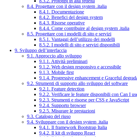
8.3.2. Prototipi in alta fedeltà
8.4. Progettare con il design system .italia
8.4.1. Documentazione
8.4.2. Benefici del design system
8.4.3. Risorse operative
8.4.4. Come contribuire al design system .italia
8.5. Progettare con i modelli di sito e servizi
8.5.1. Vantaggi dell’utilizzo dei modelli
8.5.2. I modelli di sito e servizi disponibili
9. Sviluppo dell’interfaccia
9.1. Approccio allo sviluppo
9.1.1. Attività preliminari
9.1.2. Web design responsivo e accessibile
9.1.3. Mobile first
9.1.4. Progressive enhancement e Graceful degrad
9.2. Strumenti di supporto allo sviluppo del software
9.2.1. Feature detection
9.2.2. Verificare le feature disponibili con Can I us
9.2.3. Strumenti e risorse per CSS e JavaScript
9.2.4. Supporto browser
9.2.5. Misurare le prestazioni
9.3. Catalogo del riuso
9.4. Sviluppare con il design system .italia
9.4.1. Il framework Bootstrap Italia
9.4.2. Il kit di sviluppo React