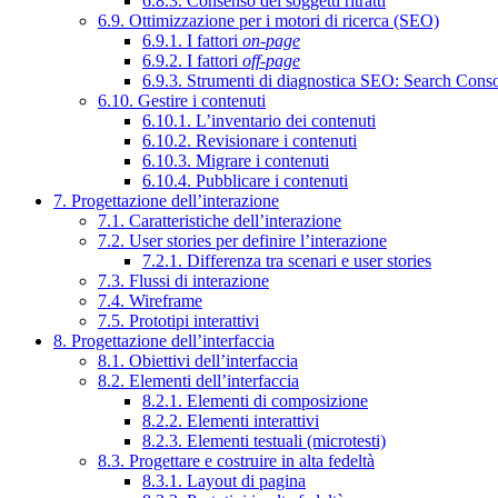
6.8.3. Consenso dei soggetti ritratti
6.9. Ottimizzazione per i motori di ricerca (SEO)
6.9.1. I fattori
on-page
6.9.2. I fattori
off-page
6.9.3. Strumenti di diagnostica SEO: Search Cons
6.10. Gestire i contenuti
6.10.1. L’inventario dei contenuti
6.10.2. Revisionare i contenuti
6.10.3. Migrare i contenuti
6.10.4. Pubblicare i contenuti
7. Progettazione dell’interazione
7.1. Caratteristiche dell’interazione
7.2. User stories per definire l’interazione
7.2.1. Differenza tra scenari e user stories
7.3. Flussi di interazione
7.4. Wireframe
7.5. Prototipi interattivi
8. Progettazione dell’interfaccia
8.1. Obiettivi dell’interfaccia
8.2. Elementi dell’interfaccia
8.2.1. Elementi di composizione
8.2.2. Elementi interattivi
8.2.3. Elementi testuali (microtesti)
8.3. Progettare e costruire in alta fedeltà
8.3.1. Layout di pagina