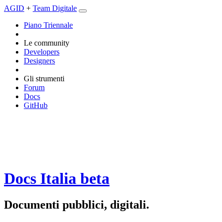
AGID
+
Team Digitale
Piano Triennale
Le community
Developers
Designers
Gli strumenti
Forum
Docs
GitHub
Docs Italia
beta
Documenti pubblici, digitali.