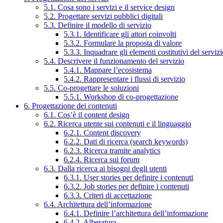
5.1. Cosa sono i servizi e il service design
5.2. Progettare servizi pubblici digitali
5.3. Definire il modello di servizio
5.3.1. Identificare gli attori coinvolti
5.3.2. Formulare la proposta di valore
5.3.3. Inquadrare gli elementi costitutivi del serviz
5.4. Descrivere il funzionamento del servizio
5.4.1. Mappare l’ecosistema
5.4.2. Rappresentare i flussi di servizio
5.5. Co-progettare le soluzioni
5.5.1. Workshop di co-progettazione
6. Progettazione dei contenuti
6.1. Cos’è il content design
6.2. Ricerca utente sui contenuti e il linguaggio
6.2.1. Content discovery
6.2.2. Dati di ricerca (search keywords)
6.2.3. Ricerca tramite analytics
6.2.4. Ricerca sui forum
6.3. Dalla ricerca ai bisogni degli utenti
6.3.1. User stories per definire i contenuti
6.3.2. Job stories per definire i contenuti
6.3.3. Criteri di accettazione
6.4. Architettura dell’informazione
6.4.1. Definire l’architettura dell’informazione
6.4.2. Alberatura