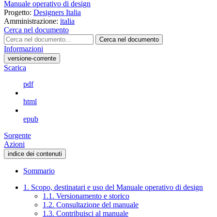
Manuale operativo di design
Progetto:
Designers Italia
Amministrazione:
italia
Cerca nel documento
Cerca nel documento
Informazioni
versione-corrente
Scarica
pdf
html
epub
Sorgente
Azioni
indice dei contenuti
Sommario
1. Scopo, destinatari e uso del Manuale operativo di design
1.1. Versionamento e storico
1.2. Consultazione del manuale
1.3. Contribuisci al manuale