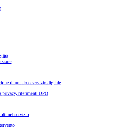
)
ilità
azione
ione di un sito o servizio digitale
va privacy, riferimenti DPO
olti nel servizio
ntervento