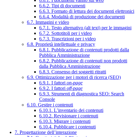
6.6.1. I documenti vanno sul web
6.6.2. Tipi di documenti
6.6.3. Formato di lettura dei documenti elettronici
6.6.4. Modalità di produzione dei documenti
6.7. Immagini e video
6.7.1. Testo alternativo (alt text) per le immagini
6.7.2. Sottotitoli per i video
6.7.3. Trascrizioni per i video
6.8. Proprietà intellettuale e privacy
6.8.1. Pubblicazione di contenuti prodotti dalla
Pubblica Amministrazione
6.8.2. Pubblicazione di contenuti non prodotti
dalla Pubblica Amministrazione
6.8.3. Consenso dei soggetti ritratti
6.9. Ottimizzazione per i motori di ricerca (SEO)
6.9.1. I fattori
on-page
6.9.2. I fattori
off-page
6.9.3. Strumenti di diagnostica SEO: Search
Console
6.10. Gestire i contenuti
6.10.1. L’inventario dei contenuti
6.10.2. Revisionare i contenuti
6.10.3. Migrare i contenuti
6.10.4. Pubblicare i contenuti
7. Progettazione dell’interazione