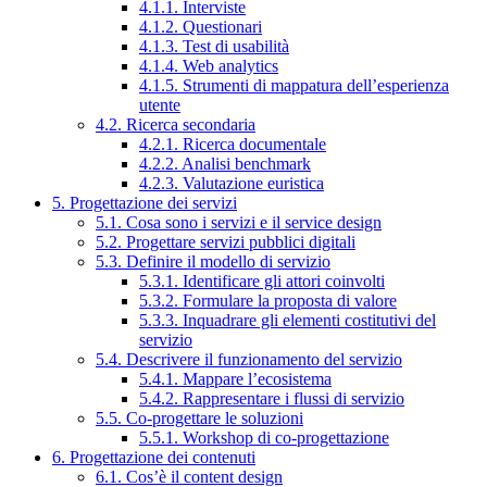
4.1.1. Interviste
4.1.2. Questionari
4.1.3. Test di usabilità
4.1.4. Web analytics
4.1.5. Strumenti di mappatura dell’esperienza
utente
4.2. Ricerca secondaria
4.2.1. Ricerca documentale
4.2.2. Analisi benchmark
4.2.3. Valutazione euristica
5. Progettazione dei servizi
5.1. Cosa sono i servizi e il service design
5.2. Progettare servizi pubblici digitali
5.3. Definire il modello di servizio
5.3.1. Identificare gli attori coinvolti
5.3.2. Formulare la proposta di valore
5.3.3. Inquadrare gli elementi costitutivi del
servizio
5.4. Descrivere il funzionamento del servizio
5.4.1. Mappare l’ecosistema
5.4.2. Rappresentare i flussi di servizio
5.5. Co-progettare le soluzioni
5.5.1. Workshop di co-progettazione
6. Progettazione dei contenuti
6.1. Cos’è il content design