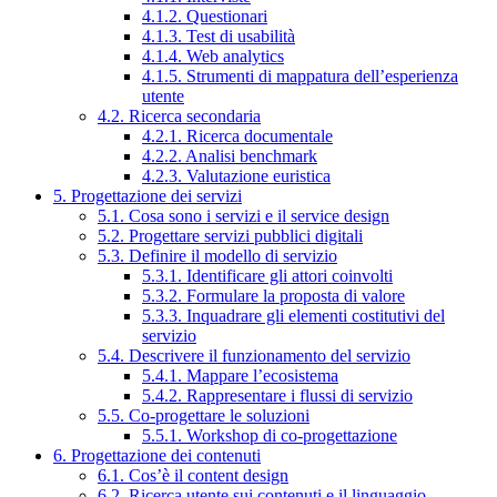
4.1.2. Questionari
4.1.3. Test di usabilità
4.1.4. Web analytics
4.1.5. Strumenti di mappatura dell’esperienza
utente
4.2. Ricerca secondaria
4.2.1. Ricerca documentale
4.2.2. Analisi benchmark
4.2.3. Valutazione euristica
5. Progettazione dei servizi
5.1. Cosa sono i servizi e il service design
5.2. Progettare servizi pubblici digitali
5.3. Definire il modello di servizio
5.3.1. Identificare gli attori coinvolti
5.3.2. Formulare la proposta di valore
5.3.3. Inquadrare gli elementi costitutivi del
servizio
5.4. Descrivere il funzionamento del servizio
5.4.1. Mappare l’ecosistema
5.4.2. Rappresentare i flussi di servizio
5.5. Co-progettare le soluzioni
5.5.1. Workshop di co-progettazione
6. Progettazione dei contenuti
6.1. Cos’è il content design
6.2. Ricerca utente sui contenuti e il linguaggio