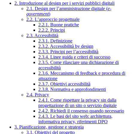
2. Introduzione al design per i servizi pubblici digitali
2.1. Design per l’amministrazione digitale (
e-
government
)
2.2. L’approccio progettuale
2.2.1. Buone pratiche
2.2.2. Principi
2.3. Accessibilità
2.3.1. Definizione
2.3.2. Accessibilità by design
2.3.3. Principi per l’accessibilità
2.3.4. Linee guida e criteri di successo
2.3.5. Come rilasciare una dichiarazione di
accessibilità
2.3.6. Meccanismo di feedback e procedura di
attuazione
2.3.7. Obiettivi accessibilità
2.3.8. Normativa e approfondimenti
2.4. Privacy
2.4.1. Come rispettare la privacy sin dalla
progettazione di un sito o servizio digitale
2.4.2. Richiedi il consenso quando necessario
2.4.3. Le basi del sito web: architettura,
informativa privacy, riferimenti DPO
3. Pianificazione, gestione e strategia
3.1. Obiettivi del progetto