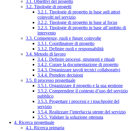
3.1. Obiettivi del progetto
3.2. Tipologie di progetti
3.2.1. Tipologie di progetto in base agli attori
coinvolti nel servizio
3.2.2. Tipologie di progetto in base al focus
3.2.3. Tipologie di progetto in base all’ambito di
intervento
3.3. Competenze, ruoli e figure coinvolte
3.3.1. Coordinatore di progetto
3.3.2. Definire ruoli e responsabilità
3.4. Metodo di lavoro
3.4.1. Definire processi, strumenti e rituali
3.4.2. Curare la documentazione di progetto
3.4.3. Organizzare tavoli tecnici collaborativi
3.4.4. Prendere decisioni
3.5. Il processo progettuale
3.5.1. Organizzare il progetto e la sua gestione
3.5.2. Comprendere il contesto d’uso del servizio
pubblico
3.5.3. Progettare i processi e i
touchpoint
del
servizio
3.5.4. Realizzare l’interfaccia utente del servizio
3.5.5. Validare la soluzione ottenuta
4. Ricerca progettuale
4.1. Ricerca primaria