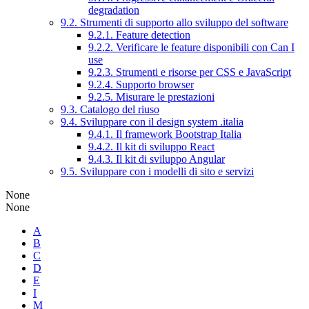
degradation
9.2. Strumenti di supporto allo sviluppo del software
9.2.1. Feature detection
9.2.2. Verificare le feature disponibili con Can I
use
9.2.3. Strumenti e risorse per CSS e JavaScript
9.2.4. Supporto browser
9.2.5. Misurare le prestazioni
9.3. Catalogo del riuso
9.4. Sviluppare con il design system .italia
9.4.1. Il framework Bootstrap Italia
9.4.2. Il kit di sviluppo React
9.4.3. Il kit di sviluppo Angular
9.5. Sviluppare con i modelli di sito e servizi
None
None
A
B
C
D
E
I
M