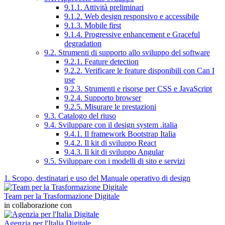
9.1.1. Attività preliminari
9.1.2. Web design responsivo e accessibile
9.1.3. Mobile first
9.1.4. Progressive enhancement e Graceful
degradation
9.2. Strumenti di supporto allo sviluppo del software
9.2.1. Feature detection
9.2.2. Verificare le feature disponibili con Can I
use
9.2.3. Strumenti e risorse per CSS e JavaScript
9.2.4. Supporto browser
9.2.5. Misurare le prestazioni
9.3. Catalogo del riuso
9.4. Sviluppare con il design system .italia
9.4.1. Il framework Bootstrap Italia
9.4.2. Il kit di sviluppo React
9.4.3. Il kit di sviluppo Angular
9.5. Sviluppare con i modelli di sito e servizi
1. Scopo, destinatari e uso del Manuale operativo di design
Team per la Trasformazione Digitale
in collaborazione con
Agenzia per l'Italia Digitale