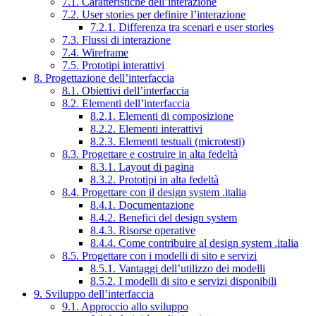
7.1. Caratteristiche dell’interazione
7.2. User stories per definire l’interazione
7.2.1. Differenza tra scenari e user stories
7.3. Flussi di interazione
7.4. Wireframe
7.5. Prototipi interattivi
8. Progettazione dell’interfaccia
8.1. Obiettivi dell’interfaccia
8.2. Elementi dell’interfaccia
8.2.1. Elementi di composizione
8.2.2. Elementi interattivi
8.2.3. Elementi testuali (microtesti)
8.3. Progettare e costruire in alta fedeltà
8.3.1. Layout di pagina
8.3.2. Prototipi in alta fedeltà
8.4. Progettare con il design system .italia
8.4.1. Documentazione
8.4.2. Benefici del design system
8.4.3. Risorse operative
8.4.4. Come contribuire al design system .italia
8.5. Progettare con i modelli di sito e servizi
8.5.1. Vantaggi dell’utilizzo dei modelli
8.5.2. I modelli di sito e servizi disponibili
9. Sviluppo dell’interfaccia
9.1. Approccio allo sviluppo