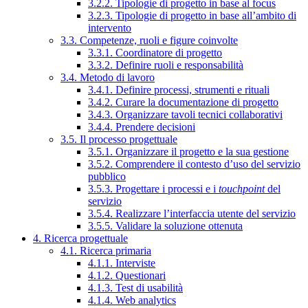
3.2.2. Tipologie di progetto in base al focus
3.2.3. Tipologie di progetto in base all’ambito di
intervento
3.3. Competenze, ruoli e figure coinvolte
3.3.1. Coordinatore di progetto
3.3.2. Definire ruoli e responsabilità
3.4. Metodo di lavoro
3.4.1. Definire processi, strumenti e rituali
3.4.2. Curare la documentazione di progetto
3.4.3. Organizzare tavoli tecnici collaborativi
3.4.4. Prendere decisioni
3.5. Il processo progettuale
3.5.1. Organizzare il progetto e la sua gestione
3.5.2. Comprendere il contesto d’uso del servizio
pubblico
3.5.3. Progettare i processi e i
touchpoint
del
servizio
3.5.4. Realizzare l’interfaccia utente del servizio
3.5.5. Validare la soluzione ottenuta
4. Ricerca progettuale
4.1. Ricerca primaria
4.1.1. Interviste
4.1.2. Questionari
4.1.3. Test di usabilità
4.1.4. Web analytics