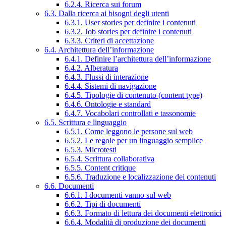
6.2.4. Ricerca sui forum
6.3. Dalla ricerca ai bisogni degli utenti
6.3.1. User stories per definire i contenuti
6.3.2. Job stories per definire i contenuti
6.3.3. Criteri di accettazione
6.4. Architettura dell’informazione
6.4.1. Definire l’architettura dell’informazione
6.4.2. Alberatura
6.4.3. Flussi di interazione
6.4.4. Sistemi di navigazione
6.4.5. Tipologie di contenuto (content type)
6.4.6. Ontologie e standard
6.4.7. Vocabolari controllati e tassonomie
6.5. Scrittura e linguaggio
6.5.1. Come leggono le persone sul web
6.5.2. Le regole per un linguaggio semplice
6.5.3. Microtesti
6.5.4. Scrittura collaborativa
6.5.5. Content critique
6.5.6. Traduzione e localizzazione dei contenuti
6.6. Documenti
6.6.1. I documenti vanno sul web
6.6.2. Tipi di documenti
6.6.3. Formato di lettura dei documenti elettronici
6.6.4. Modalità di produzione dei documenti