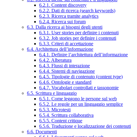
6.2.1. Content discovery
6.2.2. Dati di ricerca (search keywords)
6.2.3. Ricerca tramite analytics
6.2.4. Ricerca sui forum
6.3. Dalla ricerca ai bisogni degli utenti
6.3.1. User stories per definire i contenuti
6.3.2. Job stories per definire i contenuti
6.3.3. Criteri di accettazione
6.4. Architettura dell’informazione
6.4.1. Definire l’architettura dell’informazione
6.4.2. Alberatura
6.4.3. Flussi di interazione
6.4.4. Sistemi di navigazione
6.4.5. Tipologie di contenuto (content type)
6.4.6. Ontologie e standard
6.4.7. Vocabolari controllati e tassonomie
6.5. Scrittura e linguaggio
6.5.1. Come leggono le persone sul web
6.5.2. Le regole per un linguaggio semplice
6.5.3. Microtesti
6.5.4. Scrittura collaborativa
6.5.5. Content critique
6.5.6. Traduzione e localizzazione dei contenuti
6.6. Documenti