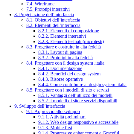
7.4. Wireframe
7.5. Prototipi interattivi
8. Progettazione dell’interfaccia
8.1. Obiettivi dell’interfaccia
8.2. Elementi dell’interfaccia
8.2.1. Elementi di composizione
8.2.2. Elementi interattivi
8.2.3. Elementi testuali (microtesti)
8.3. Progettare e costruire in alta fedeltà
8.3.1. Layout di pagina
8.3.2. Prototipi in alta fedeltà
8.4. Progettare con il design system .italia
8.4.1. Documentazione
8.4.2. Benefici del design system
8.4.3. Risorse operative
8.4.4. Come contribuire al design system .italia
8.5. Progettare con i modelli di sito e servizi
8.5.1. Vantaggi dell’utilizzo dei modelli
8.5.2. I modelli di sito e servizi disponibili
9. Sviluppo dell’interfaccia
9.1. Approccio allo sviluppo
9.1.1. Attività preliminari
9.1.2. Web design responsivo e accessibile
9.1.3. Mobile first
9.1.4. Progressive enhancement e Graceful