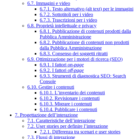
6.7. Immagini e video
6.7.1. Testo alternativo (alt text) per le immagini
6.7.2. Sottotitoli per i video
6.7.3. Trascrizioni per i video
6.8. Proprietà intellettuale e privacy
6.8.1. Pubblicazione di contenuti prodotti dalla
Pubblica Amministrazione
6.8.2. Pubblicazione di contenuti non prodotti
dalla Pubblica Amministrazione
6.8.3. Consenso dei soggetti ritratti
6.9. Ottimizzazione per i motori di ricerca (SEO)
6.9.1. I fattori
on-page
6.9.2. I fattori
off-page
6.9.3. Strumenti di diagnostica SEO: Search
Console
6.10. Gestire i contenuti
6.10.1. L’inventario dei contenuti
6.10.2. Revisionare i contenuti
6.10.3. Migrare i contenuti
6.10.4. Pubblicare i contenuti
7. Progettazione dell’interazione
7.1. Caratteristiche dell’interazione
7.2. User stories per definire l’interazione
7.2.1. Differenza tra scenari e user stories
7.3. Flussi di interazione