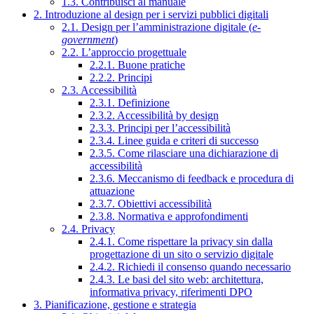
1.3. Contribuisci al manuale
2. Introduzione al design per i servizi pubblici digitali
2.1. Design per l’amministrazione digitale (
e-
government
)
2.2. L’approccio progettuale
2.2.1. Buone pratiche
2.2.2. Principi
2.3. Accessibilità
2.3.1. Definizione
2.3.2. Accessibilità by design
2.3.3. Principi per l’accessibilità
2.3.4. Linee guida e criteri di successo
2.3.5. Come rilasciare una dichiarazione di
accessibilità
2.3.6. Meccanismo di feedback e procedura di
attuazione
2.3.7. Obiettivi accessibilità
2.3.8. Normativa e approfondimenti
2.4. Privacy
2.4.1. Come rispettare la privacy sin dalla
progettazione di un sito o servizio digitale
2.4.2. Richiedi il consenso quando necessario
2.4.3. Le basi del sito web: architettura,
informativa privacy, riferimenti DPO
3. Pianificazione, gestione e strategia