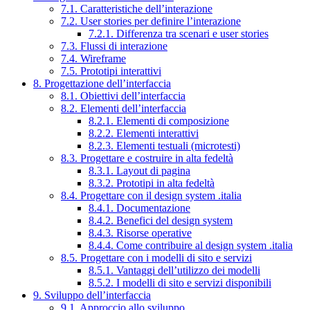
7.1. Caratteristiche dell’interazione
7.2. User stories per definire l’interazione
7.2.1. Differenza tra scenari e user stories
7.3. Flussi di interazione
7.4. Wireframe
7.5. Prototipi interattivi
8. Progettazione dell’interfaccia
8.1. Obiettivi dell’interfaccia
8.2. Elementi dell’interfaccia
8.2.1. Elementi di composizione
8.2.2. Elementi interattivi
8.2.3. Elementi testuali (microtesti)
8.3. Progettare e costruire in alta fedeltà
8.3.1. Layout di pagina
8.3.2. Prototipi in alta fedeltà
8.4. Progettare con il design system .italia
8.4.1. Documentazione
8.4.2. Benefici del design system
8.4.3. Risorse operative
8.4.4. Come contribuire al design system .italia
8.5. Progettare con i modelli di sito e servizi
8.5.1. Vantaggi dell’utilizzo dei modelli
8.5.2. I modelli di sito e servizi disponibili
9. Sviluppo dell’interfaccia
9.1. Approccio allo sviluppo