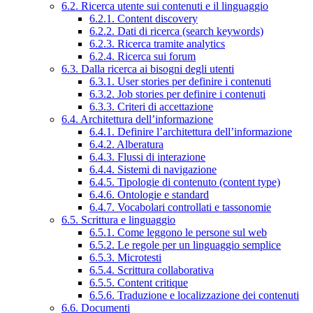
6.2. Ricerca utente sui contenuti e il linguaggio
6.2.1. Content discovery
6.2.2. Dati di ricerca (search keywords)
6.2.3. Ricerca tramite analytics
6.2.4. Ricerca sui forum
6.3. Dalla ricerca ai bisogni degli utenti
6.3.1. User stories per definire i contenuti
6.3.2. Job stories per definire i contenuti
6.3.3. Criteri di accettazione
6.4. Architettura dell’informazione
6.4.1. Definire l’architettura dell’informazione
6.4.2. Alberatura
6.4.3. Flussi di interazione
6.4.4. Sistemi di navigazione
6.4.5. Tipologie di contenuto (content type)
6.4.6. Ontologie e standard
6.4.7. Vocabolari controllati e tassonomie
6.5. Scrittura e linguaggio
6.5.1. Come leggono le persone sul web
6.5.2. Le regole per un linguaggio semplice
6.5.3. Microtesti
6.5.4. Scrittura collaborativa
6.5.5. Content critique
6.5.6. Traduzione e localizzazione dei contenuti
6.6. Documenti