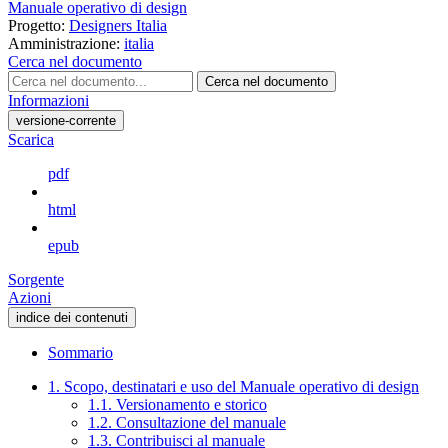
Manuale operativo di design
Progetto:
Designers Italia
Amministrazione:
italia
Cerca nel documento
Cerca nel documento
Informazioni
versione-corrente
Scarica
pdf
html
epub
Sorgente
Azioni
indice dei contenuti
Sommario
1. Scopo, destinatari e uso del Manuale operativo di design
1.1. Versionamento e storico
1.2. Consultazione del manuale
1.3. Contribuisci al manuale