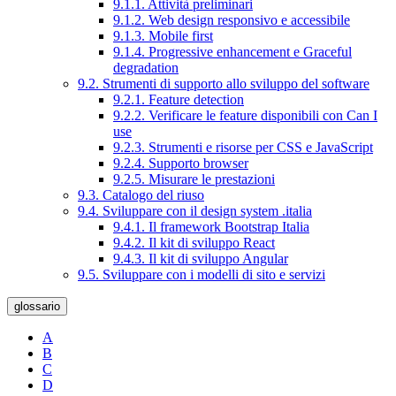
9.1.1. Attività preliminari
9.1.2. Web design responsivo e accessibile
9.1.3. Mobile first
9.1.4. Progressive enhancement e Graceful
degradation
9.2. Strumenti di supporto allo sviluppo del software
9.2.1. Feature detection
9.2.2. Verificare le feature disponibili con Can I
use
9.2.3. Strumenti e risorse per CSS e JavaScript
9.2.4. Supporto browser
9.2.5. Misurare le prestazioni
9.3. Catalogo del riuso
9.4. Sviluppare con il design system .italia
9.4.1. Il framework Bootstrap Italia
9.4.2. Il kit di sviluppo React
9.4.3. Il kit di sviluppo Angular
9.5. Sviluppare con i modelli di sito e servizi
glossario
A
B
C
D