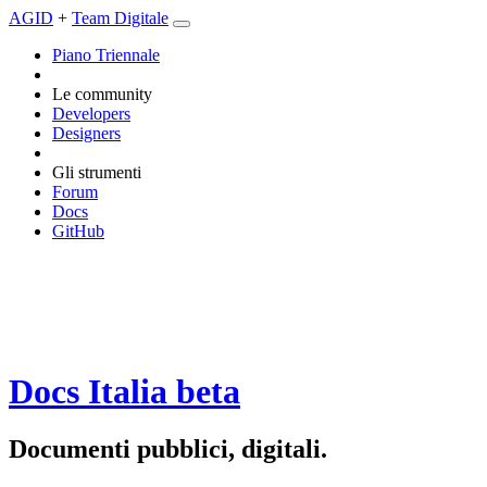
AGID
+
Team Digitale
Piano Triennale
Le community
Developers
Designers
Gli strumenti
Forum
Docs
GitHub
Docs Italia
beta
Documenti pubblici, digitali.