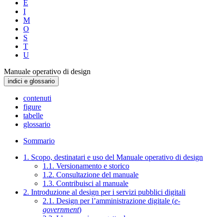
E
I
M
O
S
T
U
Manuale operativo di design
indici e glossario
contenuti
figure
tabelle
glossario
Sommario
1. Scopo, destinatari e uso del Manuale operativo di design
1.1. Versionamento e storico
1.2. Consultazione del manuale
1.3. Contribuisci al manuale
2. Introduzione al design per i servizi pubblici digitali
2.1. Design per l’amministrazione digitale (
e-
government
)