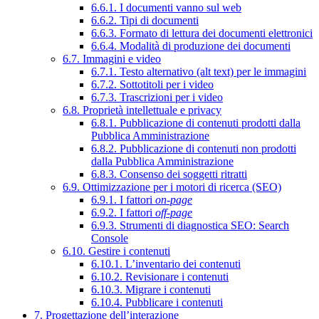
6.6.1. I documenti vanno sul web
6.6.2. Tipi di documenti
6.6.3. Formato di lettura dei documenti elettronici
6.6.4. Modalità di produzione dei documenti
6.7. Immagini e video
6.7.1. Testo alternativo (alt text) per le immagini
6.7.2. Sottotitoli per i video
6.7.3. Trascrizioni per i video
6.8. Proprietà intellettuale e privacy
6.8.1. Pubblicazione di contenuti prodotti dalla
Pubblica Amministrazione
6.8.2. Pubblicazione di contenuti non prodotti
dalla Pubblica Amministrazione
6.8.3. Consenso dei soggetti ritratti
6.9. Ottimizzazione per i motori di ricerca (SEO)
6.9.1. I fattori
on-page
6.9.2. I fattori
off-page
6.9.3. Strumenti di diagnostica SEO: Search
Console
6.10. Gestire i contenuti
6.10.1. L’inventario dei contenuti
6.10.2. Revisionare i contenuti
6.10.3. Migrare i contenuti
6.10.4. Pubblicare i contenuti
7. Progettazione dell’interazione