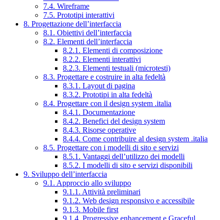
7.4. Wireframe
7.5. Prototipi interattivi
8. Progettazione dell’interfaccia
8.1. Obiettivi dell’interfaccia
8.2. Elementi dell’interfaccia
8.2.1. Elementi di composizione
8.2.2. Elementi interattivi
8.2.3. Elementi testuali (microtesti)
8.3. Progettare e costruire in alta fedeltà
8.3.1. Layout di pagina
8.3.2. Prototipi in alta fedeltà
8.4. Progettare con il design system .italia
8.4.1. Documentazione
8.4.2. Benefici del design system
8.4.3. Risorse operative
8.4.4. Come contribuire al design system .italia
8.5. Progettare con i modelli di sito e servizi
8.5.1. Vantaggi dell’utilizzo dei modelli
8.5.2. I modelli di sito e servizi disponibili
9. Sviluppo dell’interfaccia
9.1. Approccio allo sviluppo
9.1.1. Attività preliminari
9.1.2. Web design responsivo e accessibile
9.1.3. Mobile first
9.1.4. Progressive enhancement e Graceful