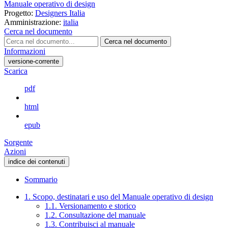
Manuale operativo di design
Progetto:
Designers Italia
Amministrazione:
italia
Cerca nel documento
Cerca nel documento
Informazioni
versione-corrente
Scarica
pdf
html
epub
Sorgente
Azioni
indice dei contenuti
Sommario
1. Scopo, destinatari e uso del Manuale operativo di design
1.1. Versionamento e storico
1.2. Consultazione del manuale
1.3. Contribuisci al manuale