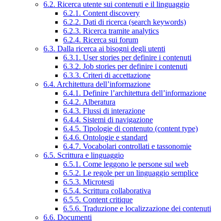
6.2. Ricerca utente sui contenuti e il linguaggio
6.2.1. Content discovery
6.2.2. Dati di ricerca (search keywords)
6.2.3. Ricerca tramite analytics
6.2.4. Ricerca sui forum
6.3. Dalla ricerca ai bisogni degli utenti
6.3.1. User stories per definire i contenuti
6.3.2. Job stories per definire i contenuti
6.3.3. Criteri di accettazione
6.4. Architettura dell’informazione
6.4.1. Definire l’architettura dell’informazione
6.4.2. Alberatura
6.4.3. Flussi di interazione
6.4.4. Sistemi di navigazione
6.4.5. Tipologie di contenuto (content type)
6.4.6. Ontologie e standard
6.4.7. Vocabolari controllati e tassonomie
6.5. Scrittura e linguaggio
6.5.1. Come leggono le persone sul web
6.5.2. Le regole per un linguaggio semplice
6.5.3. Microtesti
6.5.4. Scrittura collaborativa
6.5.5. Content critique
6.5.6. Traduzione e localizzazione dei contenuti
6.6. Documenti