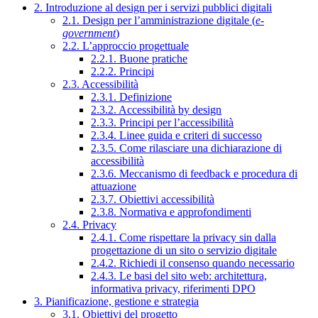
2. Introduzione al design per i servizi pubblici digitali
2.1. Design per l’amministrazione digitale (
e-
government
)
2.2. L’approccio progettuale
2.2.1. Buone pratiche
2.2.2. Principi
2.3. Accessibilità
2.3.1. Definizione
2.3.2. Accessibilità by design
2.3.3. Principi per l’accessibilità
2.3.4. Linee guida e criteri di successo
2.3.5. Come rilasciare una dichiarazione di
accessibilità
2.3.6. Meccanismo di feedback e procedura di
attuazione
2.3.7. Obiettivi accessibilità
2.3.8. Normativa e approfondimenti
2.4. Privacy
2.4.1. Come rispettare la privacy sin dalla
progettazione di un sito o servizio digitale
2.4.2. Richiedi il consenso quando necessario
2.4.3. Le basi del sito web: architettura,
informativa privacy, riferimenti DPO
3. Pianificazione, gestione e strategia
3.1. Obiettivi del progetto