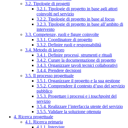
3.2. Tipologie di progetti
3.2.1. Tipologie di progetto in base agli attori
coinvolti nel servizio
3.2.2. Tipologie di progetto in base al focus
3.2.3. Tipologie di progetto in base all’ambito di
intervento
3.3. Competenze, ruoli e figure coinvolte
3.3.1. Coordinatore di progetto
3.3.2. Definire ruoli e responsabilità
3.4. Metodo di lavoro
3.4.1. Definire processi, strumenti e rituali
3.4.2. Curare la documentazione di progetto
3.4.3. Organizzare tavoli tecnici collaborativi
3.4.4. Prendere decisioni
3.5. Il processo progettuale
3.5.1. Organizzare il progetto e la sua gestione
3.5.2. Comprendere il contesto d’uso del servizio
pubblico
3.5.3. Progettare i processi e i
touchpoint
del
servizio
3.5.4. Realizzare l’interfaccia utente del servizio
3.5.5. Validare la soluzione ottenuta
4. Ricerca progettuale
4.1. Ricerca primaria
4.1.1. Interviste