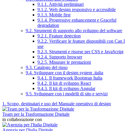
9.1.1. Attività preliminari
9.1.2. Web design responsivo e accessibile
9.1.3. Mobile first
9.1.4. Progressive enhancement e Graceful
degradation
9.2. Strumenti di supporto allo sviluppo del software
9.2.1. Feature detection
9.2.2. Verificare le feature disponibili con Can I
use
9.2.3. Strumenti e risorse per CSS e JavaScript
9.2.4. Supporto browser
9.2.5. Misurare le prestazioni
9.3. Catalogo del riuso
9.4. Sviluppare con il design system .italia
9.4.1. Il framework Bootstrap Italia
9.4.2. Il kit di sviluppo React
9.4.3. Il kit di sviluppo Angular
9.5. Sviluppare con i modelli di sito e servizi
1. Scopo, destinatari e uso del Manuale operativo di design
Team per la Trasformazione Digitale
in collaborazione con
Agenzia per l'Italia Digitale