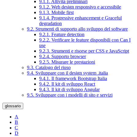
9.1.1. Attività preliminari
9.1.2. Web design responsivo e accessibile
9.1.3. Mobile first
9.1.4. Progressive enhancement e Graceful
degradation
9.2. Strumenti di supporto allo sviluppo del software
9.2.1. Feature detection
9.2.2. Verificare le feature disponibili con Can I
use
9.2.3. Strumenti e risorse per CSS e JavaScript
9.2.4. Supporto browser
9.2.5. Misurare le prestazioni
9.3. Catalogo del riuso
9.4. Sviluppare con il design system .italia
9.4.1. Il framework Bootstrap Italia
9.4.2. Il kit di sviluppo React
9.4.3. Il kit di sviluppo Angular
9.5. Sviluppare con i modelli di sito e servizi
glossario
A
B
C
D