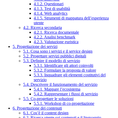
4.1.2. Questionari
4.1.3. Test di usabilità
4.1.4. Web analytics
4.1.5. Strumenti di mappatura dell’esperienza
utente
4.2. Ricerca secondaria
4.2.1. Ricerca documentale
4.2.2. Analisi benchmark
4.2.3. Valutazione euristica
5. Progettazione dei servizi
5.1. Cosa sono i servizi e il service design
5.2. Progettare servizi pubblici digitali
5.3. Definire il modello di servizio
5.3.1. Identificare gli attori coinvolti
5.3.2. Formulare la proposta di valore
5.3.3. Inquadrare gli elementi costitutivi del
servizio
5.4. Descrivere il funzionamento del servizio
5.4.1. Mappare l’ecosistema
5.4.2. Rappresentare i flussi di servizio
5.5. Co-progettare le soluzioni
5.5.1. Workshop di co-progettazione
6. Progettazione dei contenuti
6.1. Cos’è il content design
6.2. Ricerca utente sui contenuti e il linguaggio