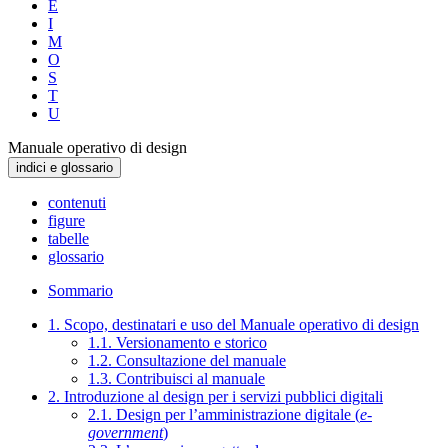
E
I
M
O
S
T
U
Manuale operativo di design
indici e glossario
contenuti
figure
tabelle
glossario
Sommario
1. Scopo, destinatari e uso del Manuale operativo di design
1.1. Versionamento e storico
1.2. Consultazione del manuale
1.3. Contribuisci al manuale
2. Introduzione al design per i servizi pubblici digitali
2.1. Design per l’amministrazione digitale (
e-
government
)