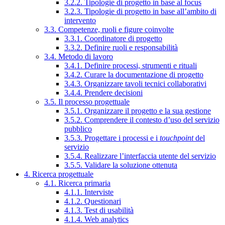
3.2.2. Tipologie di progetto in base al focus
3.2.3. Tipologie di progetto in base all’ambito di
intervento
3.3. Competenze, ruoli e figure coinvolte
3.3.1. Coordinatore di progetto
3.3.2. Definire ruoli e responsabilità
3.4. Metodo di lavoro
3.4.1. Definire processi, strumenti e rituali
3.4.2. Curare la documentazione di progetto
3.4.3. Organizzare tavoli tecnici collaborativi
3.4.4. Prendere decisioni
3.5. Il processo progettuale
3.5.1. Organizzare il progetto e la sua gestione
3.5.2. Comprendere il contesto d’uso del servizio
pubblico
3.5.3. Progettare i processi e i
touchpoint
del
servizio
3.5.4. Realizzare l’interfaccia utente del servizio
3.5.5. Validare la soluzione ottenuta
4. Ricerca progettuale
4.1. Ricerca primaria
4.1.1. Interviste
4.1.2. Questionari
4.1.3. Test di usabilità
4.1.4. Web analytics