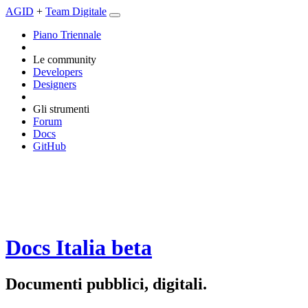
AGID
+
Team Digitale
Piano Triennale
Le community
Developers
Designers
Gli strumenti
Forum
Docs
GitHub
Docs Italia
beta
Documenti pubblici, digitali.