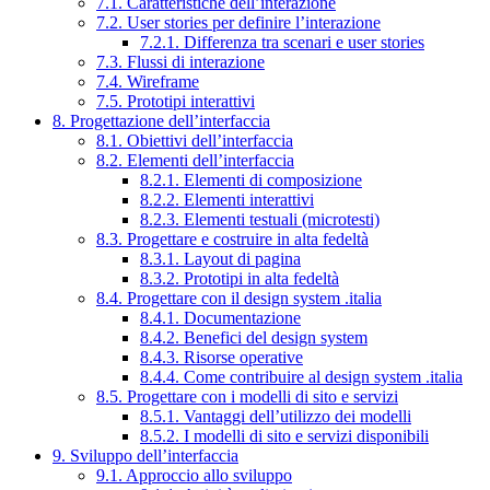
7.1. Caratteristiche dell’interazione
7.2. User stories per definire l’interazione
7.2.1. Differenza tra scenari e user stories
7.3. Flussi di interazione
7.4. Wireframe
7.5. Prototipi interattivi
8. Progettazione dell’interfaccia
8.1. Obiettivi dell’interfaccia
8.2. Elementi dell’interfaccia
8.2.1. Elementi di composizione
8.2.2. Elementi interattivi
8.2.3. Elementi testuali (microtesti)
8.3. Progettare e costruire in alta fedeltà
8.3.1. Layout di pagina
8.3.2. Prototipi in alta fedeltà
8.4. Progettare con il design system .italia
8.4.1. Documentazione
8.4.2. Benefici del design system
8.4.3. Risorse operative
8.4.4. Come contribuire al design system .italia
8.5. Progettare con i modelli di sito e servizi
8.5.1. Vantaggi dell’utilizzo dei modelli
8.5.2. I modelli di sito e servizi disponibili
9. Sviluppo dell’interfaccia
9.1. Approccio allo sviluppo