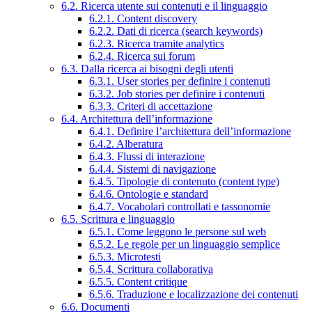
6.2. Ricerca utente sui contenuti e il linguaggio
6.2.1. Content discovery
6.2.2. Dati di ricerca (search keywords)
6.2.3. Ricerca tramite analytics
6.2.4. Ricerca sui forum
6.3. Dalla ricerca ai bisogni degli utenti
6.3.1. User stories per definire i contenuti
6.3.2. Job stories per definire i contenuti
6.3.3. Criteri di accettazione
6.4. Architettura dell’informazione
6.4.1. Definire l’architettura dell’informazione
6.4.2. Alberatura
6.4.3. Flussi di interazione
6.4.4. Sistemi di navigazione
6.4.5. Tipologie di contenuto (content type)
6.4.6. Ontologie e standard
6.4.7. Vocabolari controllati e tassonomie
6.5. Scrittura e linguaggio
6.5.1. Come leggono le persone sul web
6.5.2. Le regole per un linguaggio semplice
6.5.3. Microtesti
6.5.4. Scrittura collaborativa
6.5.5. Content critique
6.5.6. Traduzione e localizzazione dei contenuti
6.6. Documenti