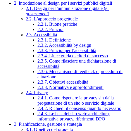
2. Introduzione al design per i servizi pubblici digitali
2.1. Design per l’amministrazione digitale (
e-
government
)
2.2. L’approccio progettuale
2.2.1. Buone pratiche
2.2.2. Principi
2.3. Accessibilità
2.3.1. Definizione
2.3.2. Accessibilità by design
2.3.3. Principi per l’accessibilità
2.3.4. Linee guida e criteri di successo
2.3.5. Come rilasciare una dichiarazione di
accessibilità
2.3.6. Meccanismo di feedback e procedura di
attuazione
2.3.7. Obiettivi accessibilità
2.3.8. Normativa e approfondimenti
2.4. Privacy
2.4.1. Come rispettare la privacy sin dalla
progettazione di un sito o servizio digitale
2.4.2. Richiedi il consenso quando necessario
2.4.3. Le basi del sito web: architettura,
informativa privacy, riferimenti DPO
3. Pianificazione, gestione e strategia
3.1. Obiettivi del progetto