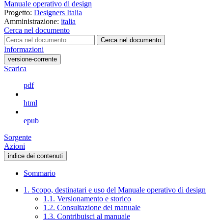
Manuale operativo di design
Progetto:
Designers Italia
Amministrazione:
italia
Cerca nel documento
Cerca nel documento
Informazioni
versione-corrente
Scarica
pdf
html
epub
Sorgente
Azioni
indice dei contenuti
Sommario
1. Scopo, destinatari e uso del Manuale operativo di design
1.1. Versionamento e storico
1.2. Consultazione del manuale
1.3. Contribuisci al manuale