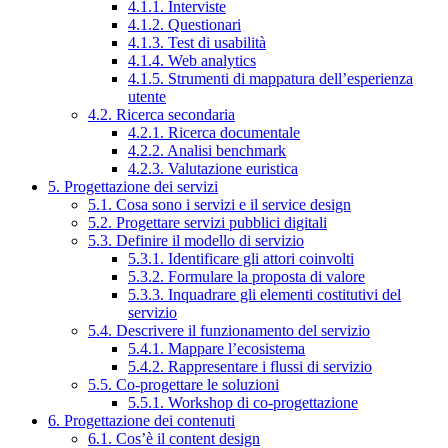
4.1.1. Interviste
4.1.2. Questionari
4.1.3. Test di usabilità
4.1.4. Web analytics
4.1.5. Strumenti di mappatura dell’esperienza
utente
4.2. Ricerca secondaria
4.2.1. Ricerca documentale
4.2.2. Analisi benchmark
4.2.3. Valutazione euristica
5. Progettazione dei servizi
5.1. Cosa sono i servizi e il service design
5.2. Progettare servizi pubblici digitali
5.3. Definire il modello di servizio
5.3.1. Identificare gli attori coinvolti
5.3.2. Formulare la proposta di valore
5.3.3. Inquadrare gli elementi costitutivi del
servizio
5.4. Descrivere il funzionamento del servizio
5.4.1. Mappare l’ecosistema
5.4.2. Rappresentare i flussi di servizio
5.5. Co-progettare le soluzioni
5.5.1. Workshop di co-progettazione
6. Progettazione dei contenuti
6.1. Cos’è il content design