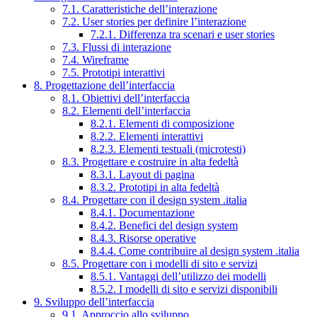
7.1. Caratteristiche dell’interazione
7.2. User stories per definire l’interazione
7.2.1. Differenza tra scenari e user stories
7.3. Flussi di interazione
7.4. Wireframe
7.5. Prototipi interattivi
8. Progettazione dell’interfaccia
8.1. Obiettivi dell’interfaccia
8.2. Elementi dell’interfaccia
8.2.1. Elementi di composizione
8.2.2. Elementi interattivi
8.2.3. Elementi testuali (microtesti)
8.3. Progettare e costruire in alta fedeltà
8.3.1. Layout di pagina
8.3.2. Prototipi in alta fedeltà
8.4. Progettare con il design system .italia
8.4.1. Documentazione
8.4.2. Benefici del design system
8.4.3. Risorse operative
8.4.4. Come contribuire al design system .italia
8.5. Progettare con i modelli di sito e servizi
8.5.1. Vantaggi dell’utilizzo dei modelli
8.5.2. I modelli di sito e servizi disponibili
9. Sviluppo dell’interfaccia
9.1. Approccio allo sviluppo