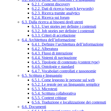
6.2.1. Content discovery
6.2.2. Dati di ricerca (search keywords)
6.2.3. Ricerca tramite analytics
6.2.4. Ricerca sui forum
6.3. Dalla ricerca ai bisogni degli utenti
6.3.1. User stories per definire i contenuti
6.3.2. Job stories per definire i contenuti
6.3.3. Criteri di accettazione
6.4. Architettura dell’informazione
6.4.1. Definire l’architettura dell’informazione
6.4.2. Alberatura
6.4.3. Flussi di interazione
6.4.4. Sistemi di navigazione
6.4.5. Tipologie di contenuto (content type)
6.4.6. Ontologie e standard
6.4.7. Vocabolari controllati e tassonomie
6.5. Scrittura e linguaggio
6.5.1. Come leggono le persone sul web
6.5.2. Le regole per un linguaggio semplice
6.5.3. Microtesti
6.5.4. Scrittura collaborativa
6.5.5. Content critique
6.5.6. Traduzione e localizzazione dei contenuti
6.6. Documenti