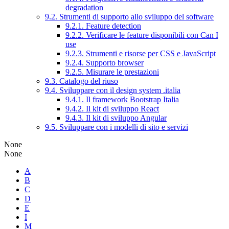
degradation
9.2. Strumenti di supporto allo sviluppo del software
9.2.1. Feature detection
9.2.2. Verificare le feature disponibili con Can I
use
9.2.3. Strumenti e risorse per CSS e JavaScript
9.2.4. Supporto browser
9.2.5. Misurare le prestazioni
9.3. Catalogo del riuso
9.4. Sviluppare con il design system .italia
9.4.1. Il framework Bootstrap Italia
9.4.2. Il kit di sviluppo React
9.4.3. Il kit di sviluppo Angular
9.5. Sviluppare con i modelli di sito e servizi
None
None
A
B
C
D
E
I
M