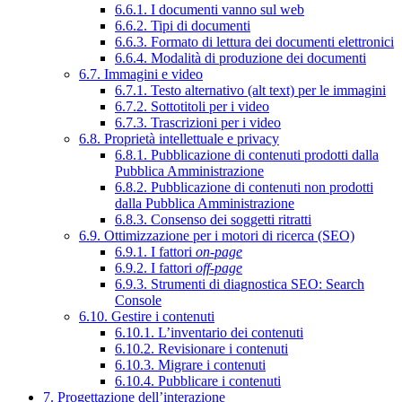
6.6.1. I documenti vanno sul web
6.6.2. Tipi di documenti
6.6.3. Formato di lettura dei documenti elettronici
6.6.4. Modalità di produzione dei documenti
6.7. Immagini e video
6.7.1. Testo alternativo (alt text) per le immagini
6.7.2. Sottotitoli per i video
6.7.3. Trascrizioni per i video
6.8. Proprietà intellettuale e privacy
6.8.1. Pubblicazione di contenuti prodotti dalla
Pubblica Amministrazione
6.8.2. Pubblicazione di contenuti non prodotti
dalla Pubblica Amministrazione
6.8.3. Consenso dei soggetti ritratti
6.9. Ottimizzazione per i motori di ricerca (SEO)
6.9.1. I fattori
on-page
6.9.2. I fattori
off-page
6.9.3. Strumenti di diagnostica SEO: Search
Console
6.10. Gestire i contenuti
6.10.1. L’inventario dei contenuti
6.10.2. Revisionare i contenuti
6.10.3. Migrare i contenuti
6.10.4. Pubblicare i contenuti
7. Progettazione dell’interazione