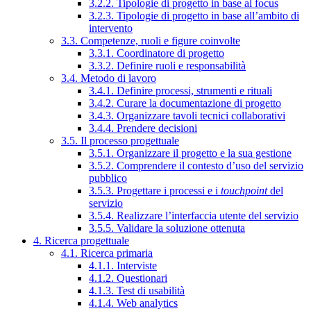
3.2.2. Tipologie di progetto in base al focus
3.2.3. Tipologie di progetto in base all’ambito di
intervento
3.3. Competenze, ruoli e figure coinvolte
3.3.1. Coordinatore di progetto
3.3.2. Definire ruoli e responsabilità
3.4. Metodo di lavoro
3.4.1. Definire processi, strumenti e rituali
3.4.2. Curare la documentazione di progetto
3.4.3. Organizzare tavoli tecnici collaborativi
3.4.4. Prendere decisioni
3.5. Il processo progettuale
3.5.1. Organizzare il progetto e la sua gestione
3.5.2. Comprendere il contesto d’uso del servizio
pubblico
3.5.3. Progettare i processi e i
touchpoint
del
servizio
3.5.4. Realizzare l’interfaccia utente del servizio
3.5.5. Validare la soluzione ottenuta
4. Ricerca progettuale
4.1. Ricerca primaria
4.1.1. Interviste
4.1.2. Questionari
4.1.3. Test di usabilità
4.1.4. Web analytics