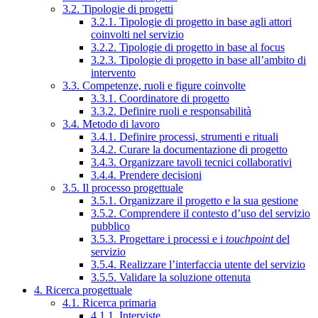
3.2. Tipologie di progetti
3.2.1. Tipologie di progetto in base agli attori
coinvolti nel servizio
3.2.2. Tipologie di progetto in base al focus
3.2.3. Tipologie di progetto in base all’ambito di
intervento
3.3. Competenze, ruoli e figure coinvolte
3.3.1. Coordinatore di progetto
3.3.2. Definire ruoli e responsabilità
3.4. Metodo di lavoro
3.4.1. Definire processi, strumenti e rituali
3.4.2. Curare la documentazione di progetto
3.4.3. Organizzare tavoli tecnici collaborativi
3.4.4. Prendere decisioni
3.5. Il processo progettuale
3.5.1. Organizzare il progetto e la sua gestione
3.5.2. Comprendere il contesto d’uso del servizio
pubblico
3.5.3. Progettare i processi e i
touchpoint
del
servizio
3.5.4. Realizzare l’interfaccia utente del servizio
3.5.5. Validare la soluzione ottenuta
4. Ricerca progettuale
4.1. Ricerca primaria
4.1.1. Interviste