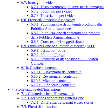
6.7. Immagini e video
6.7.1. Testo alternativo (alt text) per le immagini
6.7.2. Sottotitoli per i video
6.7.3. Trascrizioni per i video
6.8. Proprietà intellettuale e privacy
6.8.1. Pubblicazione di contenuti prodotti dalla
Pubblica Amministrazione
6.8.2. Pubblicazione di contenuti non prodotti
dalla Pubblica Amministrazione
6.8.3. Consenso dei soggetti ritratti
6.9. Ottimizzazione per i motori di ricerca (SEO)
6.9.1. I fattori
on-page
6.9.2. I fattori
off-page
6.9.3. Strumenti di diagnostica SEO: Search
Console
6.10. Gestire i contenuti
6.10.1. L’inventario dei contenuti
6.10.2. Revisionare i contenuti
6.10.3. Migrare i contenuti
6.10.4. Pubblicare i contenuti
7. Progettazione dell’interazione
7.1. Caratteristiche dell’interazione
7.2. User stories per definire l’interazione
7.2.1. Differenza tra scenari e user stories
7.3. Flussi di interazione