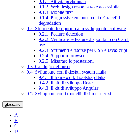
9.1.1. Attività preliminari
9.1.2. Web design responsivo e accessibile
9.1.3. Mobile first
9.1.4. Progressive enhancement e Graceful
degradation
9.2. Strumenti di supporto allo sviluppo del software
9.2.1. Feature detection
9.2.2. Verificare le feature disponibili con Can I
use
9.2.3. Strumenti e risorse per CSS e JavaScript
9.2.4. Supporto browser
9.2.5. Misurare le prestazioni
9.3. Catalogo del riuso
9.4. Sviluppare con il design system .italia
9.4.1. Il framework Bootstrap Italia
9.4.2. Il kit di sviluppo React
9.4.3. Il kit di sviluppo Angular
9.5. Sviluppare con i modelli di sito e servizi
glossario
A
B
C
D