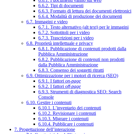
6.6.1. I documenti vanno sul web
6.6.2. Tipi di documenti
6.6.3. Formato di lettura dei documenti elettronici
6.6.4. Modalità di produzione dei documenti
6.7. Immagini e video
6.7.1. Testo alternativo (alt text) per le immagini
6.7.2. Sottotitoli per i video
6.7.3. Trascrizioni per i video
6.8. Proprietà intellettuale e privacy
6.8.1. Pubblicazione di contenuti prodotti dalla
Pubblica Amministrazione
6.8.2. Pubblicazione di contenuti non prodotti
dalla Pubblica Amministrazione
6.8.3. Consenso dei soggetti ritratti
6.9. Ottimizzazione per i motori di ricerca (SEO)
6.9.1. I fattori
on-page
6.9.2. I fattori
off-page
6.9.3. Strumenti di diagnostica SEO: Search
Console
6.10. Gestire i contenuti
6.10.1. L’inventario dei contenuti
6.10.2. Revisionare i contenuti
6.10.3. Migrare i contenuti
6.10.4. Pubblicare i contenuti
7. Progettazione dell’interazione