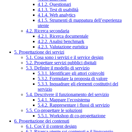
4.1.2. Questionari
4.1.3. Test di usabilità
4.1.4. Web analytics
4.1.5. Strumenti di mappatura dell’esperienza
utente
4.2. Ricerca secondaria
4.2.1. Ricerca documentale
4.2.2. Analisi benchmark
4.2.3. Valutazione euristica
5. Progettazione dei servizi
5.1. Cosa sono i servizi e il service design
5.2. Progettare servizi pubblici digitali
5.3. Definire il modello di servizio
5.3.1. Identificare gli attori coinvolti
5.3.2. Formulare la proposta di valore
5.3.3. Inquadrare gli elementi costitutivi del
servizio
5.4. Descrivere il funzionamento del servizio
5.4.1. Mappare l’ecosistema
5.4.2. Rappresentare i flussi di servizio
5.5. Co-progettare le soluzioni
5.5.1. Workshop di co-progettazione
6. Progettazione dei contenuti
6.1. Cos’è il content design
6.2. Ricerca utente sui contenuti e il linguaggio