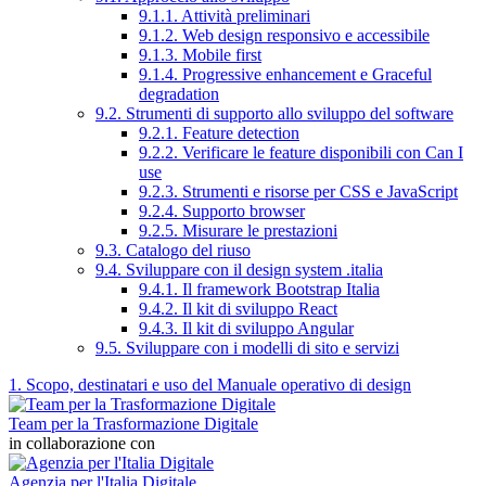
9.1.1. Attività preliminari
9.1.2. Web design responsivo e accessibile
9.1.3. Mobile first
9.1.4. Progressive enhancement e Graceful
degradation
9.2. Strumenti di supporto allo sviluppo del software
9.2.1. Feature detection
9.2.2. Verificare le feature disponibili con Can I
use
9.2.3. Strumenti e risorse per CSS e JavaScript
9.2.4. Supporto browser
9.2.5. Misurare le prestazioni
9.3. Catalogo del riuso
9.4. Sviluppare con il design system .italia
9.4.1. Il framework Bootstrap Italia
9.4.2. Il kit di sviluppo React
9.4.3. Il kit di sviluppo Angular
9.5. Sviluppare con i modelli di sito e servizi
1. Scopo, destinatari e uso del Manuale operativo di design
Team per la Trasformazione Digitale
in collaborazione con
Agenzia per l'Italia Digitale