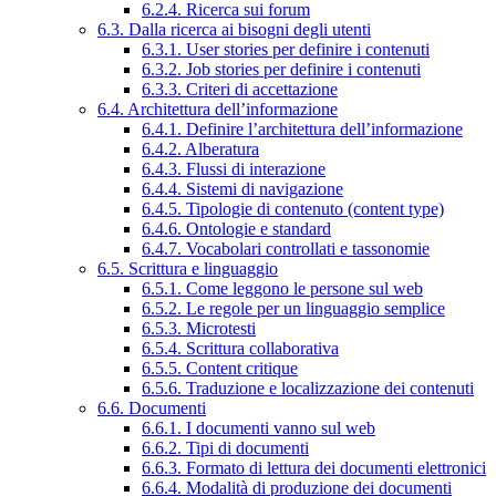
6.2.4. Ricerca sui forum
6.3. Dalla ricerca ai bisogni degli utenti
6.3.1. User stories per definire i contenuti
6.3.2. Job stories per definire i contenuti
6.3.3. Criteri di accettazione
6.4. Architettura dell’informazione
6.4.1. Definire l’architettura dell’informazione
6.4.2. Alberatura
6.4.3. Flussi di interazione
6.4.4. Sistemi di navigazione
6.4.5. Tipologie di contenuto (content type)
6.4.6. Ontologie e standard
6.4.7. Vocabolari controllati e tassonomie
6.5. Scrittura e linguaggio
6.5.1. Come leggono le persone sul web
6.5.2. Le regole per un linguaggio semplice
6.5.3. Microtesti
6.5.4. Scrittura collaborativa
6.5.5. Content critique
6.5.6. Traduzione e localizzazione dei contenuti
6.6. Documenti
6.6.1. I documenti vanno sul web
6.6.2. Tipi di documenti
6.6.3. Formato di lettura dei documenti elettronici
6.6.4. Modalità di produzione dei documenti