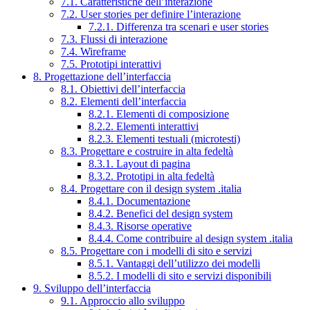
7.1. Caratteristiche dell’interazione
7.2. User stories per definire l’interazione
7.2.1. Differenza tra scenari e user stories
7.3. Flussi di interazione
7.4. Wireframe
7.5. Prototipi interattivi
8. Progettazione dell’interfaccia
8.1. Obiettivi dell’interfaccia
8.2. Elementi dell’interfaccia
8.2.1. Elementi di composizione
8.2.2. Elementi interattivi
8.2.3. Elementi testuali (microtesti)
8.3. Progettare e costruire in alta fedeltà
8.3.1. Layout di pagina
8.3.2. Prototipi in alta fedeltà
8.4. Progettare con il design system .italia
8.4.1. Documentazione
8.4.2. Benefici del design system
8.4.3. Risorse operative
8.4.4. Come contribuire al design system .italia
8.5. Progettare con i modelli di sito e servizi
8.5.1. Vantaggi dell’utilizzo dei modelli
8.5.2. I modelli di sito e servizi disponibili
9. Sviluppo dell’interfaccia
9.1. Approccio allo sviluppo