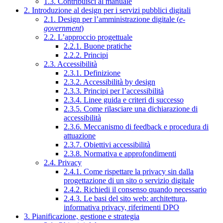
1.3. Contribuisci al manuale
2. Introduzione al design per i servizi pubblici digitali
2.1. Design per l’amministrazione digitale (
e-
government
)
2.2. L’approccio progettuale
2.2.1. Buone pratiche
2.2.2. Principi
2.3. Accessibilità
2.3.1. Definizione
2.3.2. Accessibilità by design
2.3.3. Principi per l’accessibilità
2.3.4. Linee guida e criteri di successo
2.3.5. Come rilasciare una dichiarazione di
accessibilità
2.3.6. Meccanismo di feedback e procedura di
attuazione
2.3.7. Obiettivi accessibilità
2.3.8. Normativa e approfondimenti
2.4. Privacy
2.4.1. Come rispettare la privacy sin dalla
progettazione di un sito o servizio digitale
2.4.2. Richiedi il consenso quando necessario
2.4.3. Le basi del sito web: architettura,
informativa privacy, riferimenti DPO
3. Pianificazione, gestione e strategia