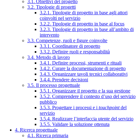
3.1. Obiettivi del progetto
3.2. Tipologie di progetti
3.2.1. Tipologie di progetto in base agli attori
coinvolti nel servizio
3.2.2. Tipologie di progetto in base al focus
3.2.3. Tipologie di progetto in base all’ambito di
intervento
3.3. Competenze, ruoli e figure coinvolte
3.3.1. Coordinatore di progetto
3.3.2. Definire ruoli e responsabilità
3.4. Metodo di lavoro
3.4.1. Definire processi, strumenti e rituali
3.4.2. Curare la documentazione di progetto
3.4.3. Organizzare tavoli tecnici collaborativi
3.4.4. Prendere decisioni
3.5. Il processo progettuale
3.5.1. Organizzare il progetto e la sua gestione
3.5.2. Comprendere il contesto d’uso del servizio
pubblico
3.5.3. Progettare i processi e i
touchpoint
del
servizio
3.5.4. Realizzare l’interfaccia utente del servizio
3.5.5. Validare la soluzione ottenuta
4. Ricerca progettuale
4.1. Ricerca primaria