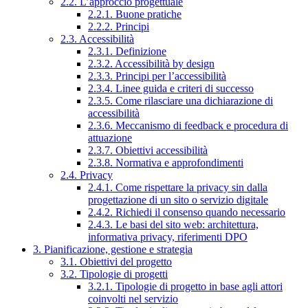
2.2. L’approccio progettuale
2.2.1. Buone pratiche
2.2.2. Principi
2.3. Accessibilità
2.3.1. Definizione
2.3.2. Accessibilità by design
2.3.3. Principi per l’accessibilità
2.3.4. Linee guida e criteri di successo
2.3.5. Come rilasciare una dichiarazione di
accessibilità
2.3.6. Meccanismo di feedback e procedura di
attuazione
2.3.7. Obiettivi accessibilità
2.3.8. Normativa e approfondimenti
2.4. Privacy
2.4.1. Come rispettare la privacy sin dalla
progettazione di un sito o servizio digitale
2.4.2. Richiedi il consenso quando necessario
2.4.3. Le basi del sito web: architettura,
informativa privacy, riferimenti DPO
3. Pianificazione, gestione e strategia
3.1. Obiettivi del progetto
3.2. Tipologie di progetti
3.2.1. Tipologie di progetto in base agli attori
coinvolti nel servizio