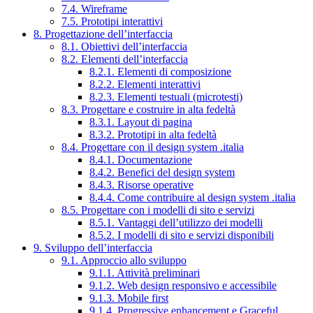
7.4. Wireframe
7.5. Prototipi interattivi
8. Progettazione dell’interfaccia
8.1. Obiettivi dell’interfaccia
8.2. Elementi dell’interfaccia
8.2.1. Elementi di composizione
8.2.2. Elementi interattivi
8.2.3. Elementi testuali (microtesti)
8.3. Progettare e costruire in alta fedeltà
8.3.1. Layout di pagina
8.3.2. Prototipi in alta fedeltà
8.4. Progettare con il design system .italia
8.4.1. Documentazione
8.4.2. Benefici del design system
8.4.3. Risorse operative
8.4.4. Come contribuire al design system .italia
8.5. Progettare con i modelli di sito e servizi
8.5.1. Vantaggi dell’utilizzo dei modelli
8.5.2. I modelli di sito e servizi disponibili
9. Sviluppo dell’interfaccia
9.1. Approccio allo sviluppo
9.1.1. Attività preliminari
9.1.2. Web design responsivo e accessibile
9.1.3. Mobile first
9.1.4. Progressive enhancement e Graceful