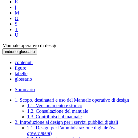
E
I
M
O
S
T
U
Manuale operativo di design
indici e glossario
contenuti
figure
tabelle
glossario
Sommario
1. Scopo, destinatari e uso del Manuale operativo di design
1.1. Versionamento e storico
1.2. Consultazione del manuale
1.3. Contribuisci al manuale
2. Introduzione al design per i servizi pubblici digitali
2.1. Design per l’amministrazione digitale (
e-
government
)