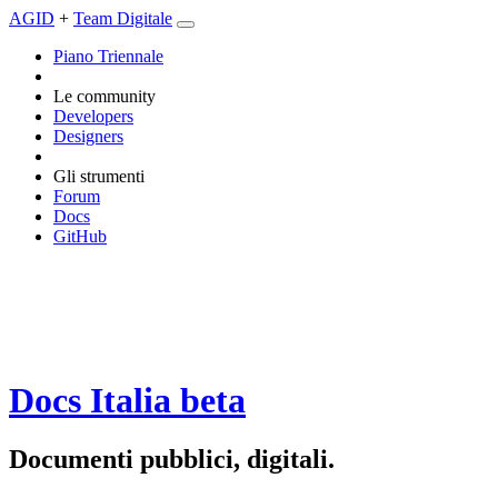
AGID
+
Team Digitale
Piano Triennale
Le community
Developers
Designers
Gli strumenti
Forum
Docs
GitHub
Docs Italia
beta
Documenti pubblici, digitali.