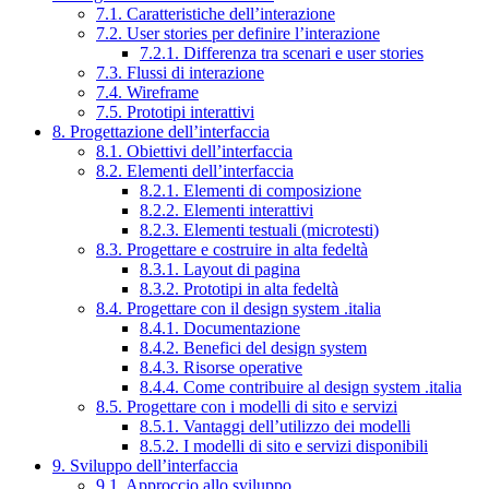
7.1. Caratteristiche dell’interazione
7.2. User stories per definire l’interazione
7.2.1. Differenza tra scenari e user stories
7.3. Flussi di interazione
7.4. Wireframe
7.5. Prototipi interattivi
8. Progettazione dell’interfaccia
8.1. Obiettivi dell’interfaccia
8.2. Elementi dell’interfaccia
8.2.1. Elementi di composizione
8.2.2. Elementi interattivi
8.2.3. Elementi testuali (microtesti)
8.3. Progettare e costruire in alta fedeltà
8.3.1. Layout di pagina
8.3.2. Prototipi in alta fedeltà
8.4. Progettare con il design system .italia
8.4.1. Documentazione
8.4.2. Benefici del design system
8.4.3. Risorse operative
8.4.4. Come contribuire al design system .italia
8.5. Progettare con i modelli di sito e servizi
8.5.1. Vantaggi dell’utilizzo dei modelli
8.5.2. I modelli di sito e servizi disponibili
9. Sviluppo dell’interfaccia
9.1. Approccio allo sviluppo