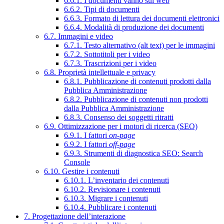
6.6.1. I documenti vanno sul web
6.6.2. Tipi di documenti
6.6.3. Formato di lettura dei documenti elettronici
6.6.4. Modalità di produzione dei documenti
6.7. Immagini e video
6.7.1. Testo alternativo (alt text) per le immagini
6.7.2. Sottotitoli per i video
6.7.3. Trascrizioni per i video
6.8. Proprietà intellettuale e privacy
6.8.1. Pubblicazione di contenuti prodotti dalla
Pubblica Amministrazione
6.8.2. Pubblicazione di contenuti non prodotti
dalla Pubblica Amministrazione
6.8.3. Consenso dei soggetti ritratti
6.9. Ottimizzazione per i motori di ricerca (SEO)
6.9.1. I fattori
on-page
6.9.2. I fattori
off-page
6.9.3. Strumenti di diagnostica SEO: Search
Console
6.10. Gestire i contenuti
6.10.1. L’inventario dei contenuti
6.10.2. Revisionare i contenuti
6.10.3. Migrare i contenuti
6.10.4. Pubblicare i contenuti
7. Progettazione dell’interazione