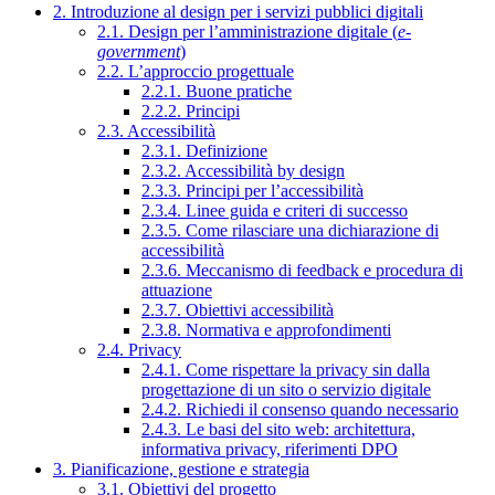
2. Introduzione al design per i servizi pubblici digitali
2.1. Design per l’amministrazione digitale (
e-
government
)
2.2. L’approccio progettuale
2.2.1. Buone pratiche
2.2.2. Principi
2.3. Accessibilità
2.3.1. Definizione
2.3.2. Accessibilità by design
2.3.3. Principi per l’accessibilità
2.3.4. Linee guida e criteri di successo
2.3.5. Come rilasciare una dichiarazione di
accessibilità
2.3.6. Meccanismo di feedback e procedura di
attuazione
2.3.7. Obiettivi accessibilità
2.3.8. Normativa e approfondimenti
2.4. Privacy
2.4.1. Come rispettare la privacy sin dalla
progettazione di un sito o servizio digitale
2.4.2. Richiedi il consenso quando necessario
2.4.3. Le basi del sito web: architettura,
informativa privacy, riferimenti DPO
3. Pianificazione, gestione e strategia
3.1. Obiettivi del progetto