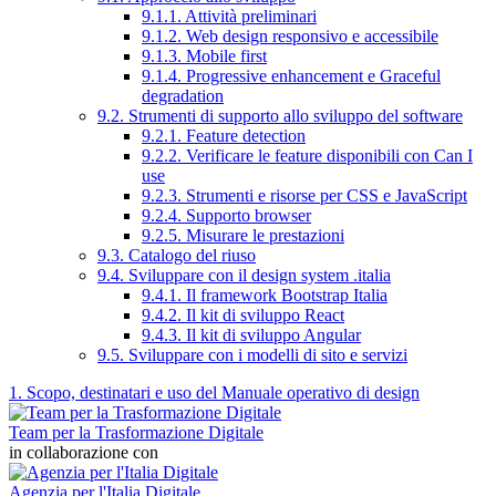
9.1.1. Attività preliminari
9.1.2. Web design responsivo e accessibile
9.1.3. Mobile first
9.1.4. Progressive enhancement e Graceful
degradation
9.2. Strumenti di supporto allo sviluppo del software
9.2.1. Feature detection
9.2.2. Verificare le feature disponibili con Can I
use
9.2.3. Strumenti e risorse per CSS e JavaScript
9.2.4. Supporto browser
9.2.5. Misurare le prestazioni
9.3. Catalogo del riuso
9.4. Sviluppare con il design system .italia
9.4.1. Il framework Bootstrap Italia
9.4.2. Il kit di sviluppo React
9.4.3. Il kit di sviluppo Angular
9.5. Sviluppare con i modelli di sito e servizi
1. Scopo, destinatari e uso del Manuale operativo di design
Team per la Trasformazione Digitale
in collaborazione con
Agenzia per l'Italia Digitale