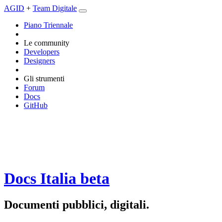
AGID
+
Team Digitale
Piano Triennale
Le community
Developers
Designers
Gli strumenti
Forum
Docs
GitHub
Docs Italia
beta
Documenti pubblici, digitali.