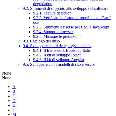
degradation
9.2. Strumenti di supporto allo sviluppo del software
9.2.1. Feature detection
9.2.2. Verificare le feature disponibili con Can I
use
9.2.3. Strumenti e risorse per CSS e JavaScript
9.2.4. Supporto browser
9.2.5. Misurare le prestazioni
9.3. Catalogo del riuso
9.4. Sviluppare con il design system .italia
9.4.1. Il framework Bootstrap Italia
9.4.2. Il kit di sviluppo React
9.4.3. Il kit di sviluppo Angular
9.5. Sviluppare con i modelli di sito e servizi
None
None
A
B
C
D
E
I
M