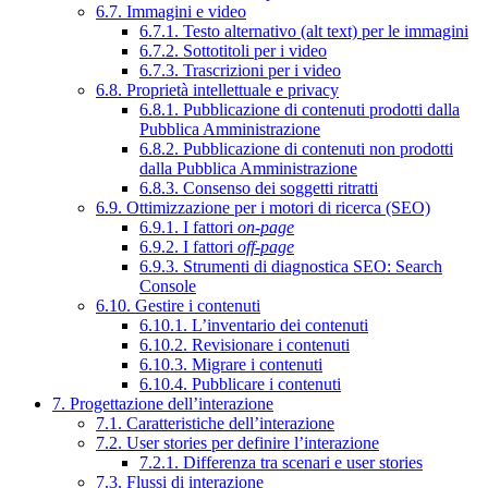
6.7. Immagini e video
6.7.1. Testo alternativo (alt text) per le immagini
6.7.2. Sottotitoli per i video
6.7.3. Trascrizioni per i video
6.8. Proprietà intellettuale e privacy
6.8.1. Pubblicazione di contenuti prodotti dalla
Pubblica Amministrazione
6.8.2. Pubblicazione di contenuti non prodotti
dalla Pubblica Amministrazione
6.8.3. Consenso dei soggetti ritratti
6.9. Ottimizzazione per i motori di ricerca (SEO)
6.9.1. I fattori
on-page
6.9.2. I fattori
off-page
6.9.3. Strumenti di diagnostica SEO: Search
Console
6.10. Gestire i contenuti
6.10.1. L’inventario dei contenuti
6.10.2. Revisionare i contenuti
6.10.3. Migrare i contenuti
6.10.4. Pubblicare i contenuti
7. Progettazione dell’interazione
7.1. Caratteristiche dell’interazione
7.2. User stories per definire l’interazione
7.2.1. Differenza tra scenari e user stories
7.3. Flussi di interazione