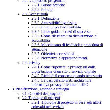
2.2. L’approccio progettuale
2.2.1. Buone pratiche
2.2.2. Principi
2.3. Accessibilità
2.3.1. Definizione
2.3.2. Accessibilità by design
2.3.3. Principi per l’accessibilità
2.3.4. Linee guida e criteri di successo
2.3.5. Come rilasciare una dichiarazione di
accessibilità
2.3.6. Meccanismo di feedback e procedura di
attuazione
2.3.7. Obiettivi accessibilità
2.3.8. Normativa e approfondimenti
2.4. Privacy
2.4.1. Come rispettare la privacy sin dalla
progettazione di un sito o servizio digitale
2.4.2. Richiedi il consenso quando necessario
2.4.3. Le basi del sito web: architettura,
informativa privacy, riferimenti DPO
3. Pianificazione, gestione e strategia
3.1. Obiettivi del progetto
3.2. Tipologie di progetti
3.2.1. Tipologie di progetto in base agli attori
coinvolti nel servizio