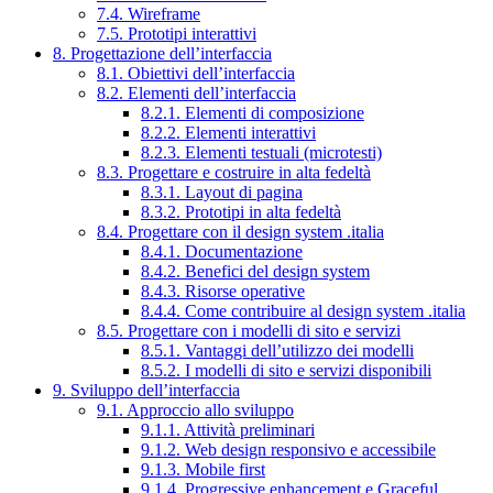
7.4. Wireframe
7.5. Prototipi interattivi
8. Progettazione dell’interfaccia
8.1. Obiettivi dell’interfaccia
8.2. Elementi dell’interfaccia
8.2.1. Elementi di composizione
8.2.2. Elementi interattivi
8.2.3. Elementi testuali (microtesti)
8.3. Progettare e costruire in alta fedeltà
8.3.1. Layout di pagina
8.3.2. Prototipi in alta fedeltà
8.4. Progettare con il design system .italia
8.4.1. Documentazione
8.4.2. Benefici del design system
8.4.3. Risorse operative
8.4.4. Come contribuire al design system .italia
8.5. Progettare con i modelli di sito e servizi
8.5.1. Vantaggi dell’utilizzo dei modelli
8.5.2. I modelli di sito e servizi disponibili
9. Sviluppo dell’interfaccia
9.1. Approccio allo sviluppo
9.1.1. Attività preliminari
9.1.2. Web design responsivo e accessibile
9.1.3. Mobile first
9.1.4. Progressive enhancement e Graceful