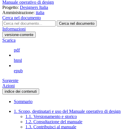
Manuale operativo di design
Progetto:
Designers Italia
Amministrazione:
italia
Cerca nel documento
Cerca nel documento
Informazioni
versione-corrente
Scarica
pdf
html
epub
Sorgente
Azioni
indice dei contenuti
Sommario
1. Scopo, destinatari e uso del Manuale operativo di design
1.1. Versionamento e storico
1.2. Consultazione del manuale
1.3. Contribuisci al manuale