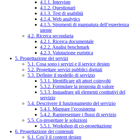
4.1.1. Interviste
4.1.2. Questionari
4.1.3. Test di usabilità
4.1.4. Web analytics
4.1.5. Strumenti di mappatura dell’esperienza
utente
4.2. Ricerca secondaria
4.2.1. Ricerca documentale
4.2.2. Analisi benchmark
4.2.3. Valutazione euristica
5. Progettazione dei servizi
5.1. Cosa sono i servizi e il service design
5.2. Progettare servizi pubblici digitali
5.3. Definire il modello di servizio
5.3.1. Identificare gli attori coinvolti
5.3.2. Formulare la proposta di valore
5.3.3. Inquadrare gli elementi costitutivi del
servizio
5.4. Descrivere il funzionamento del servizio
5.4.1. Mappare l’ecosistema
5.4.2. Rappresentare i flussi di servizio
5.5. Co-progettare le soluzioni
5.5.1. Workshop di co-progettazione
6. Progettazione dei contenuti
6.1. Cos’è il content design