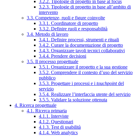
3.2.2. Tipologie di progetto in base al focus
3.2.3. Tipologie di progetto in base all’ambito di
intervento
3.3. Competenze, ruoli e figure coinvolte
3.3.1. Coordinatore di progetto
3.3.2. Definire ruoli e responsabilità
3.4. Metodo di lavoro
3.4.1. Definire processi, strumenti e rituali
3.4.2. Curare la documentazione di progetto
3.4.3. Organizzare tavoli tecnici collaborativi
3.4.4. Prendere decisioni
3.5. Il processo progettuale
3.5.1. Organizzare il progetto e la sua gestione
3.5.2. Comprendere il contesto d’uso del servizio
pubblico
3.5.3. Progettare i processi e i
touchpoint
del
servizio
3.5.4. Realizzare l’interfaccia utente del servizio
3.5.5. Validare la soluzione ottenuta
4. Ricerca progettuale
4.1. Ricerca primaria
4.1.1. Interviste
4.1.2. Questionari
4.1.3. Test di usabilità
4.1.4. Web analytics