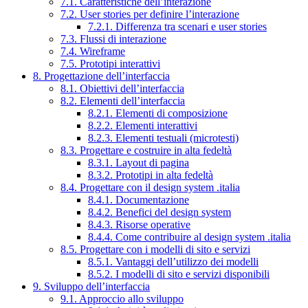
7.1. Caratteristiche dell’interazione
7.2. User stories per definire l’interazione
7.2.1. Differenza tra scenari e user stories
7.3. Flussi di interazione
7.4. Wireframe
7.5. Prototipi interattivi
8. Progettazione dell’interfaccia
8.1. Obiettivi dell’interfaccia
8.2. Elementi dell’interfaccia
8.2.1. Elementi di composizione
8.2.2. Elementi interattivi
8.2.3. Elementi testuali (microtesti)
8.3. Progettare e costruire in alta fedeltà
8.3.1. Layout di pagina
8.3.2. Prototipi in alta fedeltà
8.4. Progettare con il design system .italia
8.4.1. Documentazione
8.4.2. Benefici del design system
8.4.3. Risorse operative
8.4.4. Come contribuire al design system .italia
8.5. Progettare con i modelli di sito e servizi
8.5.1. Vantaggi dell’utilizzo dei modelli
8.5.2. I modelli di sito e servizi disponibili
9. Sviluppo dell’interfaccia
9.1. Approccio allo sviluppo