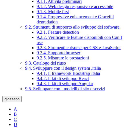
9.1.1. Attività preliminari
9.1.2. Web design responsivo e accessibile
9.1.3. Mobile first
9.1.4. Progressive enhancement e Graceful
degradation
9.2. Strumenti di supporto allo sviluppo del software
9.2.1. Feature detection
9.2.2. Verificare le feature disponibili con Can I
use
9.2.3. Strumenti e risorse per CSS e JavaScript
9.2.4. Supporto browser
9.2.5. Misurare le prestazioni
9.3. Catalogo del riuso
9.4. Sviluppare con il design system .italia
9.4.1. Il framework Bootstrap Italia
9.4.2. Il kit di sviluppo React
9.4.3. Il kit di sviluppo Angular
9.5. Sviluppare con i modelli di sito e servizi
glossario
A
B
C
D