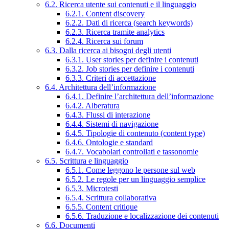
6.2. Ricerca utente sui contenuti e il linguaggio
6.2.1. Content discovery
6.2.2. Dati di ricerca (search keywords)
6.2.3. Ricerca tramite analytics
6.2.4. Ricerca sui forum
6.3. Dalla ricerca ai bisogni degli utenti
6.3.1. User stories per definire i contenuti
6.3.2. Job stories per definire i contenuti
6.3.3. Criteri di accettazione
6.4. Architettura dell’informazione
6.4.1. Definire l’architettura dell’informazione
6.4.2. Alberatura
6.4.3. Flussi di interazione
6.4.4. Sistemi di navigazione
6.4.5. Tipologie di contenuto (content type)
6.4.6. Ontologie e standard
6.4.7. Vocabolari controllati e tassonomie
6.5. Scrittura e linguaggio
6.5.1. Come leggono le persone sul web
6.5.2. Le regole per un linguaggio semplice
6.5.3. Microtesti
6.5.4. Scrittura collaborativa
6.5.5. Content critique
6.5.6. Traduzione e localizzazione dei contenuti
6.6. Documenti