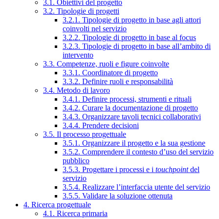
3.1. Obiettivi del progetto
3.2. Tipologie di progetti
3.2.1. Tipologie di progetto in base agli attori
coinvolti nel servizio
3.2.2. Tipologie di progetto in base al focus
3.2.3. Tipologie di progetto in base all’ambito di
intervento
3.3. Competenze, ruoli e figure coinvolte
3.3.1. Coordinatore di progetto
3.3.2. Definire ruoli e responsabilità
3.4. Metodo di lavoro
3.4.1. Definire processi, strumenti e rituali
3.4.2. Curare la documentazione di progetto
3.4.3. Organizzare tavoli tecnici collaborativi
3.4.4. Prendere decisioni
3.5. Il processo progettuale
3.5.1. Organizzare il progetto e la sua gestione
3.5.2. Comprendere il contesto d’uso del servizio
pubblico
3.5.3. Progettare i processi e i
touchpoint
del
servizio
3.5.4. Realizzare l’interfaccia utente del servizio
3.5.5. Validare la soluzione ottenuta
4. Ricerca progettuale
4.1. Ricerca primaria