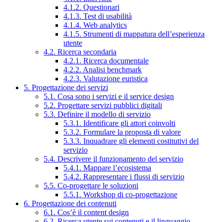
4.1.2. Questionari
4.1.3. Test di usabilità
4.1.4. Web analytics
4.1.5. Strumenti di mappatura dell’esperienza
utente
4.2. Ricerca secondaria
4.2.1. Ricerca documentale
4.2.2. Analisi benchmark
4.2.3. Valutazione euristica
5. Progettazione dei servizi
5.1. Cosa sono i servizi e il service design
5.2. Progettare servizi pubblici digitali
5.3. Definire il modello di servizio
5.3.1. Identificare gli attori coinvolti
5.3.2. Formulare la proposta di valore
5.3.3. Inquadrare gli elementi costitutivi del
servizio
5.4. Descrivere il funzionamento del servizio
5.4.1. Mappare l’ecosistema
5.4.2. Rappresentare i flussi di servizio
5.5. Co-progettare le soluzioni
5.5.1. Workshop di co-progettazione
6. Progettazione dei contenuti
6.1. Cos’è il content design
6.2. Ricerca utente sui contenuti e il linguaggio