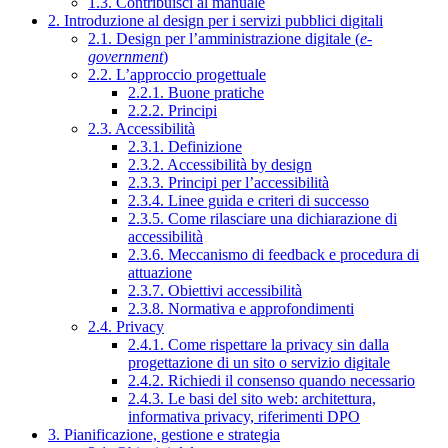
1.3. Contribuisci al manuale
2. Introduzione al design per i servizi pubblici digitali
2.1. Design per l’amministrazione digitale (
e-
government
)
2.2. L’approccio progettuale
2.2.1. Buone pratiche
2.2.2. Principi
2.3. Accessibilità
2.3.1. Definizione
2.3.2. Accessibilità by design
2.3.3. Principi per l’accessibilità
2.3.4. Linee guida e criteri di successo
2.3.5. Come rilasciare una dichiarazione di
accessibilità
2.3.6. Meccanismo di feedback e procedura di
attuazione
2.3.7. Obiettivi accessibilità
2.3.8. Normativa e approfondimenti
2.4. Privacy
2.4.1. Come rispettare la privacy sin dalla
progettazione di un sito o servizio digitale
2.4.2. Richiedi il consenso quando necessario
2.4.3. Le basi del sito web: architettura,
informativa privacy, riferimenti DPO
3. Pianificazione, gestione e strategia