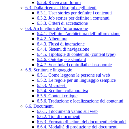
6.2.4. Ricerca sui forum
6.3. Dalla ricerca ai bisogni degli utenti
6.3.1. User stories per definire i contenuti
6.3.2. Job stories per definire i contenuti
6.3.3. Criteri di accettazione
6.4. Architettura dell’informazione
6.4.1. Definire l’architettura dell’informazione
6.4.2. Alberatura
6.4.3. Flussi di interazione
6.4.4. Sistemi di navigazione
6.4.5. Tipologie di contenuto (content type)
6.4.6. Ontologie e standard
6.4.7. Vocabolari controllati e tassonomie
6.5. Scrittura e linguaggio
6.5.1. Come leggono le persone sul web
6.5.2. Le regole per un linguaggio semplice
6.5.3. Microtesti
6.5.4. Scrittura collaborativa
6.5.5. Content critique
6.5.6. Traduzione e localizzazione dei contenuti
6.6. Documenti
6.6.1. I documenti vanno sul web
6.6.2. Tipi di documenti
6.6.3. Formato di lettura dei documenti elettronici
6.6.4. Modalità di produzione dei documenti