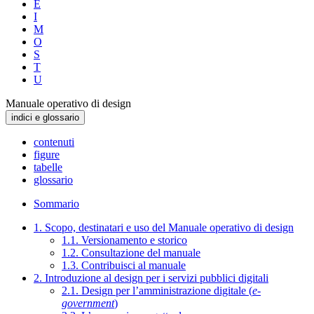
E
I
M
O
S
T
U
Manuale operativo di design
indici e glossario
contenuti
figure
tabelle
glossario
Sommario
1. Scopo, destinatari e uso del Manuale operativo di design
1.1. Versionamento e storico
1.2. Consultazione del manuale
1.3. Contribuisci al manuale
2. Introduzione al design per i servizi pubblici digitali
2.1. Design per l’amministrazione digitale (
e-
government
)