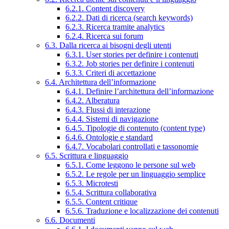
6.2.1. Content discovery
6.2.2. Dati di ricerca (search keywords)
6.2.3. Ricerca tramite analytics
6.2.4. Ricerca sui forum
6.3. Dalla ricerca ai bisogni degli utenti
6.3.1. User stories per definire i contenuti
6.3.2. Job stories per definire i contenuti
6.3.3. Criteri di accettazione
6.4. Architettura dell’informazione
6.4.1. Definire l’architettura dell’informazione
6.4.2. Alberatura
6.4.3. Flussi di interazione
6.4.4. Sistemi di navigazione
6.4.5. Tipologie di contenuto (content type)
6.4.6. Ontologie e standard
6.4.7. Vocabolari controllati e tassonomie
6.5. Scrittura e linguaggio
6.5.1. Come leggono le persone sul web
6.5.2. Le regole per un linguaggio semplice
6.5.3. Microtesti
6.5.4. Scrittura collaborativa
6.5.5. Content critique
6.5.6. Traduzione e localizzazione dei contenuti
6.6. Documenti