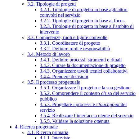
3.2. Tipologie di progetti
3.2.1. Tipologie di progetto in base agli attori
coinvolti nel servizio
3.2.2. Tipologie di progetto in base al focus
3.2.3. Tipologie di progetto in base all’ambito di
intervento
3.3. Competenze, ruoli e figure coinvolte
3.3.1. Coordinatore di progetto
3.3.2. Definire ruoli e responsabilità
3.4. Metodo di lavoro
3.4.1. Definire processi, strumenti e rituali
3.4.2. Curare la documentazione di progetto
3.4.3. Organizzare tavoli tecnici collaborativi
3.4.4. Prendere decisioni
3.5. Il processo progettuale
3.5.1. Organizzare il progetto e la sua gestione
3.5.2. Comprendere il contesto d’uso del servizio
pubblico
3.5.3. Progettare i processi e i
touchpoint
del
servizio
3.5.4. Realizzare l’interfaccia utente del servizio
3.5.5. Validare la soluzione ottenuta
4. Ricerca progettuale
4.1. Ricerca primaria
4.1.1. Interviste