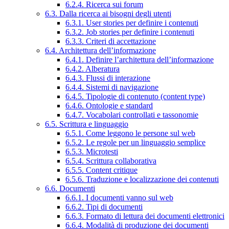
6.2.4. Ricerca sui forum
6.3. Dalla ricerca ai bisogni degli utenti
6.3.1. User stories per definire i contenuti
6.3.2. Job stories per definire i contenuti
6.3.3. Criteri di accettazione
6.4. Architettura dell’informazione
6.4.1. Definire l’architettura dell’informazione
6.4.2. Alberatura
6.4.3. Flussi di interazione
6.4.4. Sistemi di navigazione
6.4.5. Tipologie di contenuto (content type)
6.4.6. Ontologie e standard
6.4.7. Vocabolari controllati e tassonomie
6.5. Scrittura e linguaggio
6.5.1. Come leggono le persone sul web
6.5.2. Le regole per un linguaggio semplice
6.5.3. Microtesti
6.5.4. Scrittura collaborativa
6.5.5. Content critique
6.5.6. Traduzione e localizzazione dei contenuti
6.6. Documenti
6.6.1. I documenti vanno sul web
6.6.2. Tipi di documenti
6.6.3. Formato di lettura dei documenti elettronici
6.6.4. Modalità di produzione dei documenti