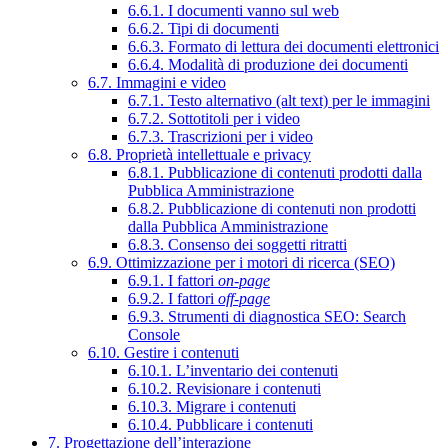
6.6.1. I documenti vanno sul web
6.6.2. Tipi di documenti
6.6.3. Formato di lettura dei documenti elettronici
6.6.4. Modalità di produzione dei documenti
6.7. Immagini e video
6.7.1. Testo alternativo (alt text) per le immagini
6.7.2. Sottotitoli per i video
6.7.3. Trascrizioni per i video
6.8. Proprietà intellettuale e privacy
6.8.1. Pubblicazione di contenuti prodotti dalla
Pubblica Amministrazione
6.8.2. Pubblicazione di contenuti non prodotti
dalla Pubblica Amministrazione
6.8.3. Consenso dei soggetti ritratti
6.9. Ottimizzazione per i motori di ricerca (SEO)
6.9.1. I fattori
on-page
6.9.2. I fattori
off-page
6.9.3. Strumenti di diagnostica SEO: Search
Console
6.10. Gestire i contenuti
6.10.1. L’inventario dei contenuti
6.10.2. Revisionare i contenuti
6.10.3. Migrare i contenuti
6.10.4. Pubblicare i contenuti
7. Progettazione dell’interazione