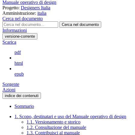
Manuale operativo di design
Progetto:
Designers Italia
Amministrazione:
italia
Cerca nel documento
Cerca nel documento
Informazioni
versione-corrente
Scarica
pdf
html
epub
Sorgente
Azioni
indice dei contenuti
Sommario
1. Scopo, destinatari e uso del Manuale operativo di design
1.1. Versionamento e storico
1.2. Consultazione del manuale
1.3. Contribuisci al manuale