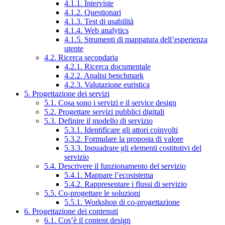
4.1.1. Interviste
4.1.2. Questionari
4.1.3. Test di usabilità
4.1.4. Web analytics
4.1.5. Strumenti di mappatura dell’esperienza
utente
4.2. Ricerca secondaria
4.2.1. Ricerca documentale
4.2.2. Analisi benchmark
4.2.3. Valutazione euristica
5. Progettazione dei servizi
5.1. Cosa sono i servizi e il service design
5.2. Progettare servizi pubblici digitali
5.3. Definire il modello di servizio
5.3.1. Identificare gli attori coinvolti
5.3.2. Formulare la proposta di valore
5.3.3. Inquadrare gli elementi costitutivi del
servizio
5.4. Descrivere il funzionamento del servizio
5.4.1. Mappare l’ecosistema
5.4.2. Rappresentare i flussi di servizio
5.5. Co-progettare le soluzioni
5.5.1. Workshop di co-progettazione
6. Progettazione dei contenuti
6.1. Cos’è il content design