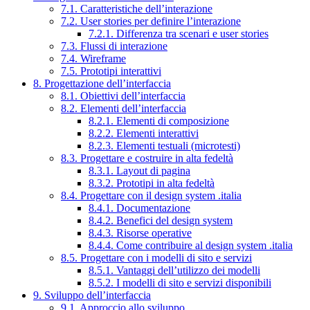
7.1. Caratteristiche dell’interazione
7.2. User stories per definire l’interazione
7.2.1. Differenza tra scenari e user stories
7.3. Flussi di interazione
7.4. Wireframe
7.5. Prototipi interattivi
8. Progettazione dell’interfaccia
8.1. Obiettivi dell’interfaccia
8.2. Elementi dell’interfaccia
8.2.1. Elementi di composizione
8.2.2. Elementi interattivi
8.2.3. Elementi testuali (microtesti)
8.3. Progettare e costruire in alta fedeltà
8.3.1. Layout di pagina
8.3.2. Prototipi in alta fedeltà
8.4. Progettare con il design system .italia
8.4.1. Documentazione
8.4.2. Benefici del design system
8.4.3. Risorse operative
8.4.4. Come contribuire al design system .italia
8.5. Progettare con i modelli di sito e servizi
8.5.1. Vantaggi dell’utilizzo dei modelli
8.5.2. I modelli di sito e servizi disponibili
9. Sviluppo dell’interfaccia
9.1. Approccio allo sviluppo