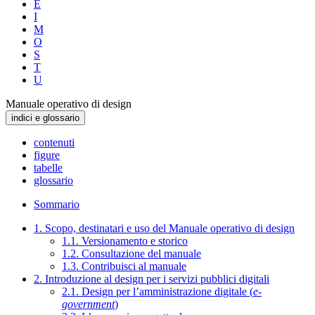
E
I
M
O
S
T
U
Manuale operativo di design
indici e glossario
contenuti
figure
tabelle
glossario
Sommario
1. Scopo, destinatari e uso del Manuale operativo di design
1.1. Versionamento e storico
1.2. Consultazione del manuale
1.3. Contribuisci al manuale
2. Introduzione al design per i servizi pubblici digitali
2.1. Design per l’amministrazione digitale (
e-
government
)