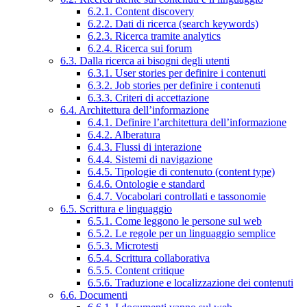
6.2.1. Content discovery
6.2.2. Dati di ricerca (search keywords)
6.2.3. Ricerca tramite analytics
6.2.4. Ricerca sui forum
6.3. Dalla ricerca ai bisogni degli utenti
6.3.1. User stories per definire i contenuti
6.3.2. Job stories per definire i contenuti
6.3.3. Criteri di accettazione
6.4. Architettura dell’informazione
6.4.1. Definire l’architettura dell’informazione
6.4.2. Alberatura
6.4.3. Flussi di interazione
6.4.4. Sistemi di navigazione
6.4.5. Tipologie di contenuto (content type)
6.4.6. Ontologie e standard
6.4.7. Vocabolari controllati e tassonomie
6.5. Scrittura e linguaggio
6.5.1. Come leggono le persone sul web
6.5.2. Le regole per un linguaggio semplice
6.5.3. Microtesti
6.5.4. Scrittura collaborativa
6.5.5. Content critique
6.5.6. Traduzione e localizzazione dei contenuti
6.6. Documenti