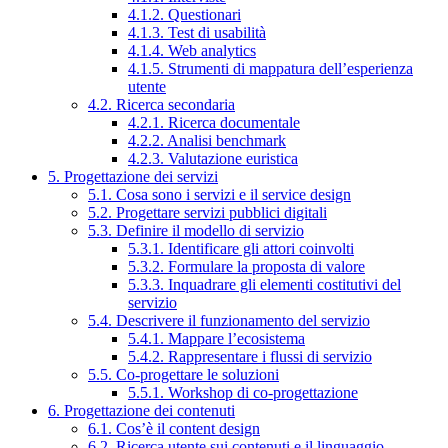
4.1.2. Questionari
4.1.3. Test di usabilità
4.1.4. Web analytics
4.1.5. Strumenti di mappatura dell’esperienza
utente
4.2. Ricerca secondaria
4.2.1. Ricerca documentale
4.2.2. Analisi benchmark
4.2.3. Valutazione euristica
5. Progettazione dei servizi
5.1. Cosa sono i servizi e il service design
5.2. Progettare servizi pubblici digitali
5.3. Definire il modello di servizio
5.3.1. Identificare gli attori coinvolti
5.3.2. Formulare la proposta di valore
5.3.3. Inquadrare gli elementi costitutivi del
servizio
5.4. Descrivere il funzionamento del servizio
5.4.1. Mappare l’ecosistema
5.4.2. Rappresentare i flussi di servizio
5.5. Co-progettare le soluzioni
5.5.1. Workshop di co-progettazione
6. Progettazione dei contenuti
6.1. Cos’è il content design
6.2. Ricerca utente sui contenuti e il linguaggio