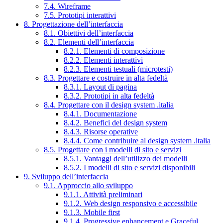
7.4. Wireframe
7.5. Prototipi interattivi
8. Progettazione dell’interfaccia
8.1. Obiettivi dell’interfaccia
8.2. Elementi dell’interfaccia
8.2.1. Elementi di composizione
8.2.2. Elementi interattivi
8.2.3. Elementi testuali (microtesti)
8.3. Progettare e costruire in alta fedeltà
8.3.1. Layout di pagina
8.3.2. Prototipi in alta fedeltà
8.4. Progettare con il design system .italia
8.4.1. Documentazione
8.4.2. Benefici del design system
8.4.3. Risorse operative
8.4.4. Come contribuire al design system .italia
8.5. Progettare con i modelli di sito e servizi
8.5.1. Vantaggi dell’utilizzo dei modelli
8.5.2. I modelli di sito e servizi disponibili
9. Sviluppo dell’interfaccia
9.1. Approccio allo sviluppo
9.1.1. Attività preliminari
9.1.2. Web design responsivo e accessibile
9.1.3. Mobile first
9.1.4. Progressive enhancement e Graceful