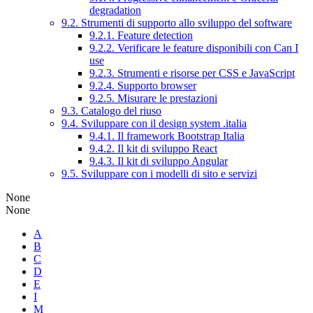
degradation
9.2. Strumenti di supporto allo sviluppo del software
9.2.1. Feature detection
9.2.2. Verificare le feature disponibili con Can I
use
9.2.3. Strumenti e risorse per CSS e JavaScript
9.2.4. Supporto browser
9.2.5. Misurare le prestazioni
9.3. Catalogo del riuso
9.4. Sviluppare con il design system .italia
9.4.1. Il framework Bootstrap Italia
9.4.2. Il kit di sviluppo React
9.4.3. Il kit di sviluppo Angular
9.5. Sviluppare con i modelli di sito e servizi
None
None
A
B
C
D
E
I
M