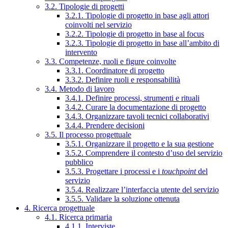
3.2. Tipologie di progetti
3.2.1. Tipologie di progetto in base agli attori
coinvolti nel servizio
3.2.2. Tipologie di progetto in base al focus
3.2.3. Tipologie di progetto in base all’ambito di
intervento
3.3. Competenze, ruoli e figure coinvolte
3.3.1. Coordinatore di progetto
3.3.2. Definire ruoli e responsabilità
3.4. Metodo di lavoro
3.4.1. Definire processi, strumenti e rituali
3.4.2. Curare la documentazione di progetto
3.4.3. Organizzare tavoli tecnici collaborativi
3.4.4. Prendere decisioni
3.5. Il processo progettuale
3.5.1. Organizzare il progetto e la sua gestione
3.5.2. Comprendere il contesto d’uso del servizio
pubblico
3.5.3. Progettare i processi e i
touchpoint
del
servizio
3.5.4. Realizzare l’interfaccia utente del servizio
3.5.5. Validare la soluzione ottenuta
4. Ricerca progettuale
4.1. Ricerca primaria
4.1.1. Interviste