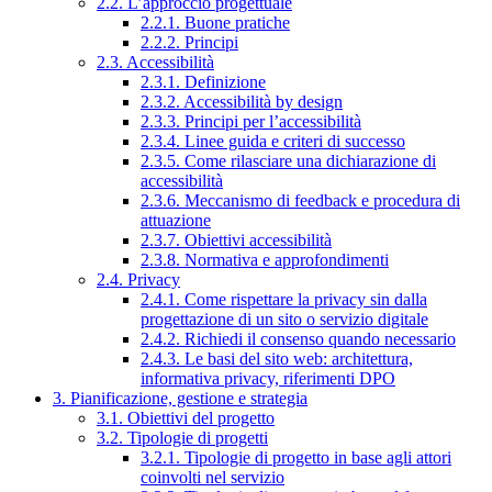
2.2. L’approccio progettuale
2.2.1. Buone pratiche
2.2.2. Principi
2.3. Accessibilità
2.3.1. Definizione
2.3.2. Accessibilità by design
2.3.3. Principi per l’accessibilità
2.3.4. Linee guida e criteri di successo
2.3.5. Come rilasciare una dichiarazione di
accessibilità
2.3.6. Meccanismo di feedback e procedura di
attuazione
2.3.7. Obiettivi accessibilità
2.3.8. Normativa e approfondimenti
2.4. Privacy
2.4.1. Come rispettare la privacy sin dalla
progettazione di un sito o servizio digitale
2.4.2. Richiedi il consenso quando necessario
2.4.3. Le basi del sito web: architettura,
informativa privacy, riferimenti DPO
3. Pianificazione, gestione e strategia
3.1. Obiettivi del progetto
3.2. Tipologie di progetti
3.2.1. Tipologie di progetto in base agli attori
coinvolti nel servizio