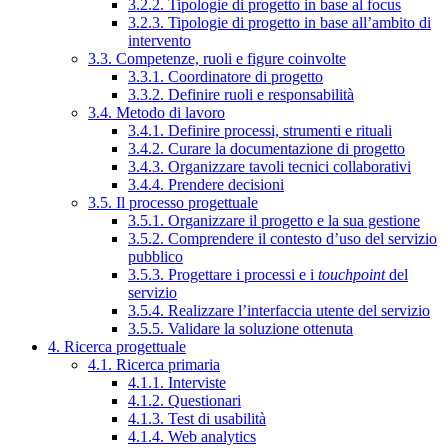
3.2.2. Tipologie di progetto in base al focus
3.2.3. Tipologie di progetto in base all’ambito di
intervento
3.3. Competenze, ruoli e figure coinvolte
3.3.1. Coordinatore di progetto
3.3.2. Definire ruoli e responsabilità
3.4. Metodo di lavoro
3.4.1. Definire processi, strumenti e rituali
3.4.2. Curare la documentazione di progetto
3.4.3. Organizzare tavoli tecnici collaborativi
3.4.4. Prendere decisioni
3.5. Il processo progettuale
3.5.1. Organizzare il progetto e la sua gestione
3.5.2. Comprendere il contesto d’uso del servizio
pubblico
3.5.3. Progettare i processi e i
touchpoint
del
servizio
3.5.4. Realizzare l’interfaccia utente del servizio
3.5.5. Validare la soluzione ottenuta
4. Ricerca progettuale
4.1. Ricerca primaria
4.1.1. Interviste
4.1.2. Questionari
4.1.3. Test di usabilità
4.1.4. Web analytics