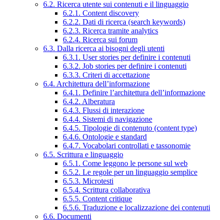
6.2. Ricerca utente sui contenuti e il linguaggio
6.2.1. Content discovery
6.2.2. Dati di ricerca (search keywords)
6.2.3. Ricerca tramite analytics
6.2.4. Ricerca sui forum
6.3. Dalla ricerca ai bisogni degli utenti
6.3.1. User stories per definire i contenuti
6.3.2. Job stories per definire i contenuti
6.3.3. Criteri di accettazione
6.4. Architettura dell’informazione
6.4.1. Definire l’architettura dell’informazione
6.4.2. Alberatura
6.4.3. Flussi di interazione
6.4.4. Sistemi di navigazione
6.4.5. Tipologie di contenuto (content type)
6.4.6. Ontologie e standard
6.4.7. Vocabolari controllati e tassonomie
6.5. Scrittura e linguaggio
6.5.1. Come leggono le persone sul web
6.5.2. Le regole per un linguaggio semplice
6.5.3. Microtesti
6.5.4. Scrittura collaborativa
6.5.5. Content critique
6.5.6. Traduzione e localizzazione dei contenuti
6.6. Documenti