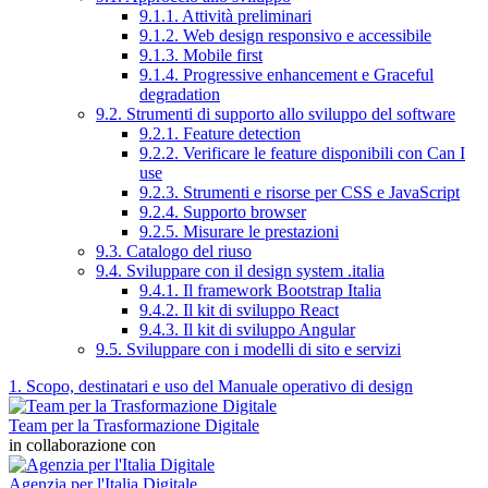
9.1.1. Attività preliminari
9.1.2. Web design responsivo e accessibile
9.1.3. Mobile first
9.1.4. Progressive enhancement e Graceful
degradation
9.2. Strumenti di supporto allo sviluppo del software
9.2.1. Feature detection
9.2.2. Verificare le feature disponibili con Can I
use
9.2.3. Strumenti e risorse per CSS e JavaScript
9.2.4. Supporto browser
9.2.5. Misurare le prestazioni
9.3. Catalogo del riuso
9.4. Sviluppare con il design system .italia
9.4.1. Il framework Bootstrap Italia
9.4.2. Il kit di sviluppo React
9.4.3. Il kit di sviluppo Angular
9.5. Sviluppare con i modelli di sito e servizi
1. Scopo, destinatari e uso del Manuale operativo di design
Team per la Trasformazione Digitale
in collaborazione con
Agenzia per l'Italia Digitale