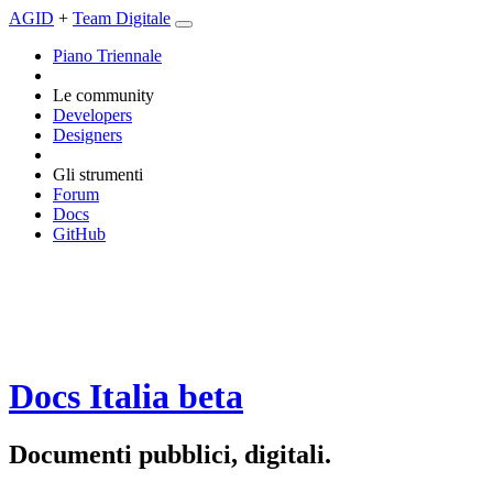
AGID
+
Team Digitale
Piano Triennale
Le community
Developers
Designers
Gli strumenti
Forum
Docs
GitHub
Docs Italia
beta
Documenti pubblici, digitali.