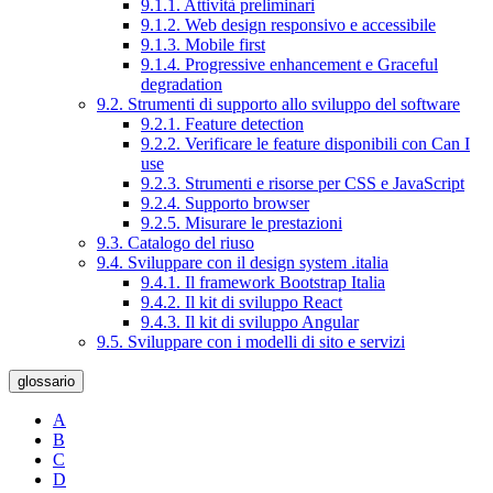
9.1.1. Attività preliminari
9.1.2. Web design responsivo e accessibile
9.1.3. Mobile first
9.1.4. Progressive enhancement e Graceful
degradation
9.2. Strumenti di supporto allo sviluppo del software
9.2.1. Feature detection
9.2.2. Verificare le feature disponibili con Can I
use
9.2.3. Strumenti e risorse per CSS e JavaScript
9.2.4. Supporto browser
9.2.5. Misurare le prestazioni
9.3. Catalogo del riuso
9.4. Sviluppare con il design system .italia
9.4.1. Il framework Bootstrap Italia
9.4.2. Il kit di sviluppo React
9.4.3. Il kit di sviluppo Angular
9.5. Sviluppare con i modelli di sito e servizi
glossario
A
B
C
D