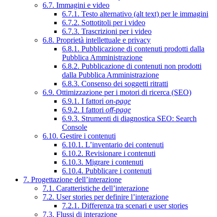
6.7. Immagini e video
6.7.1. Testo alternativo (alt text) per le immagini
6.7.2. Sottotitoli per i video
6.7.3. Trascrizioni per i video
6.8. Proprietà intellettuale e privacy
6.8.1. Pubblicazione di contenuti prodotti dalla
Pubblica Amministrazione
6.8.2. Pubblicazione di contenuti non prodotti
dalla Pubblica Amministrazione
6.8.3. Consenso dei soggetti ritratti
6.9. Ottimizzazione per i motori di ricerca (SEO)
6.9.1. I fattori
on-page
6.9.2. I fattori
off-page
6.9.3. Strumenti di diagnostica SEO: Search
Console
6.10. Gestire i contenuti
6.10.1. L’inventario dei contenuti
6.10.2. Revisionare i contenuti
6.10.3. Migrare i contenuti
6.10.4. Pubblicare i contenuti
7. Progettazione dell’interazione
7.1. Caratteristiche dell’interazione
7.2. User stories per definire l’interazione
7.2.1. Differenza tra scenari e user stories
7.3. Flussi di interazione