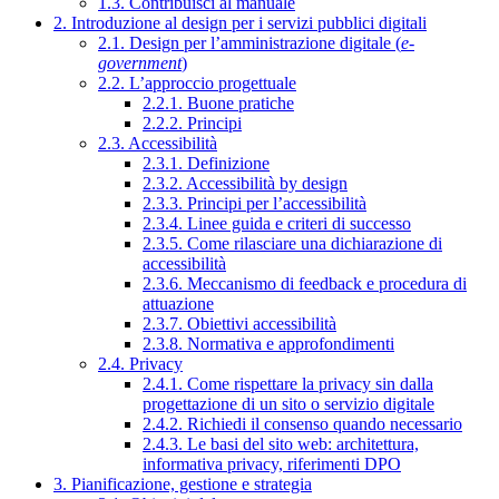
1.3. Contribuisci al manuale
2. Introduzione al design per i servizi pubblici digitali
2.1. Design per l’amministrazione digitale (
e-
government
)
2.2. L’approccio progettuale
2.2.1. Buone pratiche
2.2.2. Principi
2.3. Accessibilità
2.3.1. Definizione
2.3.2. Accessibilità by design
2.3.3. Principi per l’accessibilità
2.3.4. Linee guida e criteri di successo
2.3.5. Come rilasciare una dichiarazione di
accessibilità
2.3.6. Meccanismo di feedback e procedura di
attuazione
2.3.7. Obiettivi accessibilità
2.3.8. Normativa e approfondimenti
2.4. Privacy
2.4.1. Come rispettare la privacy sin dalla
progettazione di un sito o servizio digitale
2.4.2. Richiedi il consenso quando necessario
2.4.3. Le basi del sito web: architettura,
informativa privacy, riferimenti DPO
3. Pianificazione, gestione e strategia