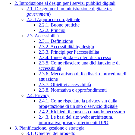
2. Introduzione al design per i servizi pubblici digitali
2.1. Design per l’amministrazione digitale (
e-
government
)
2.2. L’approccio progettuale
2.2.1. Buone pratiche
2.2.2. Principi
2.3. Accessibilità
2.3.1. Definizione
2.3.2. Accessibilità by design
2.3.3. Principi per l’accessibilità
2.3.4. Linee guida e criteri di successo
2.3.5. Come rilasciare una dichiarazione di
accessibilità
2.3.6. Meccanismo di feedback e procedura di
attuazione
2.3.7. Obiettivi accessibilità
2.3.8. Normativa e approfondimenti
2.4. Privacy
2.4.1. Come rispettare la privacy sin dalla
progettazione di un sito o servizio digitale
2.4.2. Richiedi il consenso quando necessario
2.4.3. Le basi del sito web: architettura,
informativa privacy, riferimenti DPO
3. Pianificazione, gestione e strategia
3.1. Obiettivi del progetto