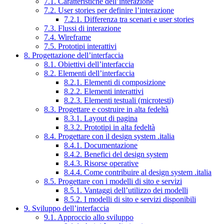
7.1. Caratteristiche dell’interazione
7.2. User stories per definire l’interazione
7.2.1. Differenza tra scenari e user stories
7.3. Flussi di interazione
7.4. Wireframe
7.5. Prototipi interattivi
8. Progettazione dell’interfaccia
8.1. Obiettivi dell’interfaccia
8.2. Elementi dell’interfaccia
8.2.1. Elementi di composizione
8.2.2. Elementi interattivi
8.2.3. Elementi testuali (microtesti)
8.3. Progettare e costruire in alta fedeltà
8.3.1. Layout di pagina
8.3.2. Prototipi in alta fedeltà
8.4. Progettare con il design system .italia
8.4.1. Documentazione
8.4.2. Benefici del design system
8.4.3. Risorse operative
8.4.4. Come contribuire al design system .italia
8.5. Progettare con i modelli di sito e servizi
8.5.1. Vantaggi dell’utilizzo dei modelli
8.5.2. I modelli di sito e servizi disponibili
9. Sviluppo dell’interfaccia
9.1. Approccio allo sviluppo