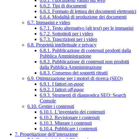
6.6.1. I documenti vanno sul web
6.6.2. Tipi di documenti
6.6.3. Formato di lettura dei documenti elettronici
6.6.4. Modalità di produzione dei documenti
6.7. Immagini e video
6.7.1. Testo alternativo (alt text) per le immagini
6.7.2. Sottotitoli per i video
6.7.3. Trascrizioni per i video
6.8. Proprietà intellettuale e privacy
6.8.1. Pubblicazione di contenuti prodotti dalla
Pubblica Amministrazione
6.8.2. Pubblicazione di contenuti non prodotti
dalla Pubblica Amministrazione
6.8.3. Consenso dei soggetti ritratti
6.9. Ottimizzazione per i motori di ricerca (SEO)
6.9.1. I fattori
on-page
6.9.2. I fattori
off-page
6.9.3. Strumenti di diagnostica SEO: Search
Console
6.10. Gestire i contenuti
6.10.1. L’inventario dei contenuti
6.10.2. Revisionare i contenuti
6.10.3. Migrare i contenuti
6.10.4. Pubblicare i contenuti
7. Progettazione dell’interazione