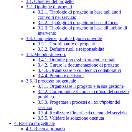
3.1. Obiettivi del progetto
3.2. Tipologie di progetti
3.2.1. Tipologie di progetto in base agli attori
coinvolti nel servizio
3.2.2. Tipologie di progetto in base al focus
3.2.3. Tipologie di progetto in base all’ambito di
intervento
3.3. Competenze, ruoli e figure coinvolte
3.3.1. Coordinatore di progetto
3.3.2. Definire ruoli e responsabilità
3.4. Metodo di lavoro
3.4.1. Definire processi, strumenti e rituali
3.4.2. Curare la documentazione di progetto
3.4.3. Organizzare tavoli tecnici collaborativi
3.4.4. Prendere decisioni
3.5. Il processo progettuale
3.5.1. Organizzare il progetto e la sua gestione
3.5.2. Comprendere il contesto d’uso del servizio
pubblico
3.5.3. Progettare i processi e i
touchpoint
del
servizio
3.5.4. Realizzare l’interfaccia utente del servizio
3.5.5. Validare la soluzione ottenuta
4. Ricerca progettuale
4.1. Ricerca primaria