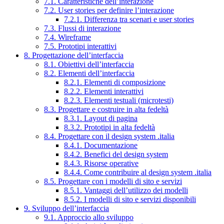
7.1. Caratteristiche dell’interazione
7.2. User stories per definire l’interazione
7.2.1. Differenza tra scenari e user stories
7.3. Flussi di interazione
7.4. Wireframe
7.5. Prototipi interattivi
8. Progettazione dell’interfaccia
8.1. Obiettivi dell’interfaccia
8.2. Elementi dell’interfaccia
8.2.1. Elementi di composizione
8.2.2. Elementi interattivi
8.2.3. Elementi testuali (microtesti)
8.3. Progettare e costruire in alta fedeltà
8.3.1. Layout di pagina
8.3.2. Prototipi in alta fedeltà
8.4. Progettare con il design system .italia
8.4.1. Documentazione
8.4.2. Benefici del design system
8.4.3. Risorse operative
8.4.4. Come contribuire al design system .italia
8.5. Progettare con i modelli di sito e servizi
8.5.1. Vantaggi dell’utilizzo dei modelli
8.5.2. I modelli di sito e servizi disponibili
9. Sviluppo dell’interfaccia
9.1. Approccio allo sviluppo