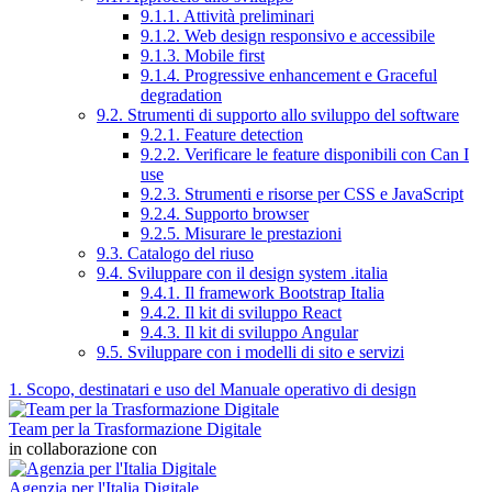
9.1.1. Attività preliminari
9.1.2. Web design responsivo e accessibile
9.1.3. Mobile first
9.1.4. Progressive enhancement e Graceful
degradation
9.2. Strumenti di supporto allo sviluppo del software
9.2.1. Feature detection
9.2.2. Verificare le feature disponibili con Can I
use
9.2.3. Strumenti e risorse per CSS e JavaScript
9.2.4. Supporto browser
9.2.5. Misurare le prestazioni
9.3. Catalogo del riuso
9.4. Sviluppare con il design system .italia
9.4.1. Il framework Bootstrap Italia
9.4.2. Il kit di sviluppo React
9.4.3. Il kit di sviluppo Angular
9.5. Sviluppare con i modelli di sito e servizi
1. Scopo, destinatari e uso del Manuale operativo di design
Team per la Trasformazione Digitale
in collaborazione con
Agenzia per l'Italia Digitale