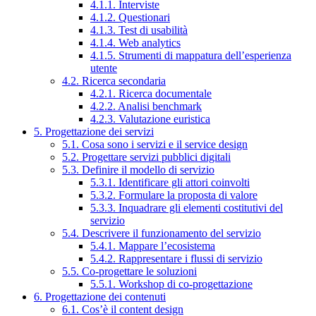
4.1.1. Interviste
4.1.2. Questionari
4.1.3. Test di usabilità
4.1.4. Web analytics
4.1.5. Strumenti di mappatura dell’esperienza
utente
4.2. Ricerca secondaria
4.2.1. Ricerca documentale
4.2.2. Analisi benchmark
4.2.3. Valutazione euristica
5. Progettazione dei servizi
5.1. Cosa sono i servizi e il service design
5.2. Progettare servizi pubblici digitali
5.3. Definire il modello di servizio
5.3.1. Identificare gli attori coinvolti
5.3.2. Formulare la proposta di valore
5.3.3. Inquadrare gli elementi costitutivi del
servizio
5.4. Descrivere il funzionamento del servizio
5.4.1. Mappare l’ecosistema
5.4.2. Rappresentare i flussi di servizio
5.5. Co-progettare le soluzioni
5.5.1. Workshop di co-progettazione
6. Progettazione dei contenuti
6.1. Cos’è il content design