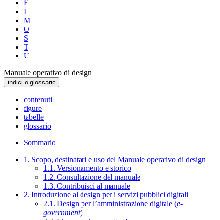
E
I
M
O
S
T
U
Manuale operativo di design
indici e glossario
contenuti
figure
tabelle
glossario
Sommario
1. Scopo, destinatari e uso del Manuale operativo di design
1.1. Versionamento e storico
1.2. Consultazione del manuale
1.3. Contribuisci al manuale
2. Introduzione al design per i servizi pubblici digitali
2.1. Design per l’amministrazione digitale (
e-
government
)