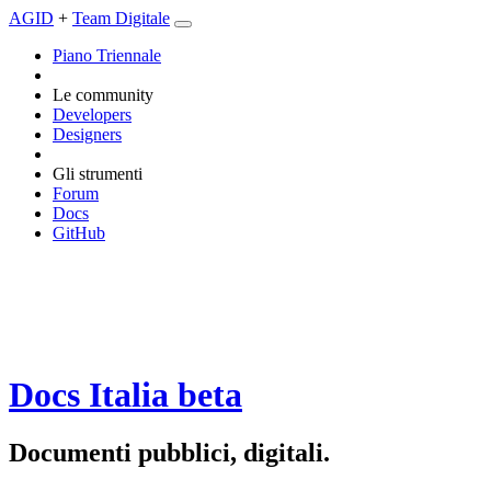
AGID
+
Team Digitale
Piano Triennale
Le community
Developers
Designers
Gli strumenti
Forum
Docs
GitHub
Docs Italia
beta
Documenti pubblici, digitali.