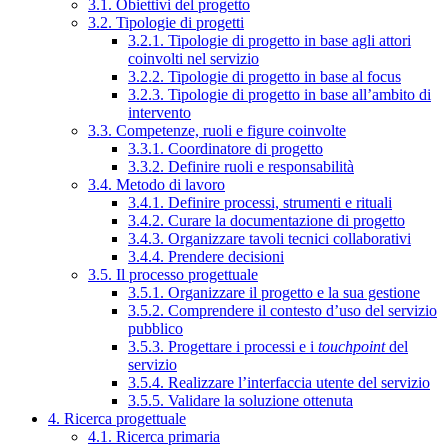
3.1. Obiettivi del progetto
3.2. Tipologie di progetti
3.2.1. Tipologie di progetto in base agli attori
coinvolti nel servizio
3.2.2. Tipologie di progetto in base al focus
3.2.3. Tipologie di progetto in base all’ambito di
intervento
3.3. Competenze, ruoli e figure coinvolte
3.3.1. Coordinatore di progetto
3.3.2. Definire ruoli e responsabilità
3.4. Metodo di lavoro
3.4.1. Definire processi, strumenti e rituali
3.4.2. Curare la documentazione di progetto
3.4.3. Organizzare tavoli tecnici collaborativi
3.4.4. Prendere decisioni
3.5. Il processo progettuale
3.5.1. Organizzare il progetto e la sua gestione
3.5.2. Comprendere il contesto d’uso del servizio
pubblico
3.5.3. Progettare i processi e i
touchpoint
del
servizio
3.5.4. Realizzare l’interfaccia utente del servizio
3.5.5. Validare la soluzione ottenuta
4. Ricerca progettuale
4.1. Ricerca primaria