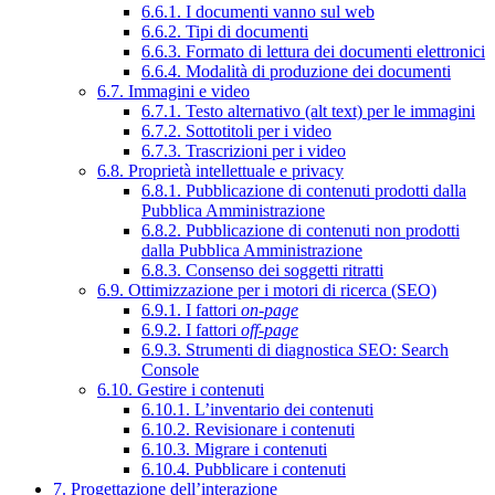
6.6.1. I documenti vanno sul web
6.6.2. Tipi di documenti
6.6.3. Formato di lettura dei documenti elettronici
6.6.4. Modalità di produzione dei documenti
6.7. Immagini e video
6.7.1. Testo alternativo (alt text) per le immagini
6.7.2. Sottotitoli per i video
6.7.3. Trascrizioni per i video
6.8. Proprietà intellettuale e privacy
6.8.1. Pubblicazione di contenuti prodotti dalla
Pubblica Amministrazione
6.8.2. Pubblicazione di contenuti non prodotti
dalla Pubblica Amministrazione
6.8.3. Consenso dei soggetti ritratti
6.9. Ottimizzazione per i motori di ricerca (SEO)
6.9.1. I fattori
on-page
6.9.2. I fattori
off-page
6.9.3. Strumenti di diagnostica SEO: Search
Console
6.10. Gestire i contenuti
6.10.1. L’inventario dei contenuti
6.10.2. Revisionare i contenuti
6.10.3. Migrare i contenuti
6.10.4. Pubblicare i contenuti
7. Progettazione dell’interazione