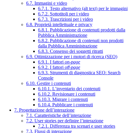
6.7. Immagini e video
6.7.1. Testo alternativo (alt text) per le immagini
6.7.2. Sottotitoli per i video
6.7.3. Trascrizioni per i video
6.8. Proprietà intellettuale e privacy
6.8.1. Pubblicazione di contenuti prodotti dalla
Pubblica Amministrazione
6.8.2. Pubblicazione di contenuti non prodotti
dalla Pubblica Amministrazione
6.8.3. Consenso dei soggetti ritratti
6.9. Ottimizzazione per i motori di ricerca (SEO)
6.9.1. I fattori
on-page
6.9.2. I fattori
off-page
6.9.3. Strumenti di diagnostica SEO: Search
Console
6.10. Gestire i contenuti
6.10.1. L’inventario dei contenuti
6.10.2. Revisionare i contenuti
6.10.3. Migrare i contenuti
6.10.4. Pubblicare i contenuti
7. Progettazione dell’interazione
7.1. Caratteristiche dell’interazione
7.2. User stories per definire l’interazione
7.2.1. Differenza tra scenari e user stories
7.3. Flussi di interazione