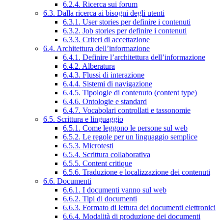
6.2.4. Ricerca sui forum
6.3. Dalla ricerca ai bisogni degli utenti
6.3.1. User stories per definire i contenuti
6.3.2. Job stories per definire i contenuti
6.3.3. Criteri di accettazione
6.4. Architettura dell’informazione
6.4.1. Definire l’architettura dell’informazione
6.4.2. Alberatura
6.4.3. Flussi di interazione
6.4.4. Sistemi di navigazione
6.4.5. Tipologie di contenuto (content type)
6.4.6. Ontologie e standard
6.4.7. Vocabolari controllati e tassonomie
6.5. Scrittura e linguaggio
6.5.1. Come leggono le persone sul web
6.5.2. Le regole per un linguaggio semplice
6.5.3. Microtesti
6.5.4. Scrittura collaborativa
6.5.5. Content critique
6.5.6. Traduzione e localizzazione dei contenuti
6.6. Documenti
6.6.1. I documenti vanno sul web
6.6.2. Tipi di documenti
6.6.3. Formato di lettura dei documenti elettronici
6.6.4. Modalità di produzione dei documenti