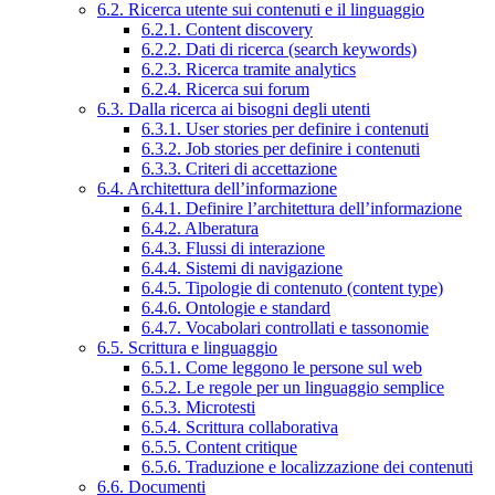
6.2. Ricerca utente sui contenuti e il linguaggio
6.2.1. Content discovery
6.2.2. Dati di ricerca (search keywords)
6.2.3. Ricerca tramite analytics
6.2.4. Ricerca sui forum
6.3. Dalla ricerca ai bisogni degli utenti
6.3.1. User stories per definire i contenuti
6.3.2. Job stories per definire i contenuti
6.3.3. Criteri di accettazione
6.4. Architettura dell’informazione
6.4.1. Definire l’architettura dell’informazione
6.4.2. Alberatura
6.4.3. Flussi di interazione
6.4.4. Sistemi di navigazione
6.4.5. Tipologie di contenuto (content type)
6.4.6. Ontologie e standard
6.4.7. Vocabolari controllati e tassonomie
6.5. Scrittura e linguaggio
6.5.1. Come leggono le persone sul web
6.5.2. Le regole per un linguaggio semplice
6.5.3. Microtesti
6.5.4. Scrittura collaborativa
6.5.5. Content critique
6.5.6. Traduzione e localizzazione dei contenuti
6.6. Documenti