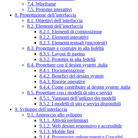
7.4. Wireframe
7.5. Prototipi interattivi
8. Progettazione dell’interfaccia
8.1. Obiettivi dell’interfaccia
8.2. Elementi dell’interfaccia
8.2.1. Elementi di composizione
8.2.2. Elementi interattivi
8.2.3. Elementi testuali (microtesti)
8.3. Progettare e costruire in alta fedeltà
8.3.1. Layout di pagina
8.3.2. Prototipi in alta fedeltà
8.4. Progettare con il design system .italia
8.4.1. Documentazione
8.4.2. Benefici del design system
8.4.3. Risorse operative
8.4.4. Come contribuire al design system .italia
8.5. Progettare con i modelli di sito e servizi
8.5.1. Vantaggi dell’utilizzo dei modelli
8.5.2. I modelli di sito e servizi disponibili
9. Sviluppo dell’interfaccia
9.1. Approccio allo sviluppo
9.1.1. Attività preliminari
9.1.2. Web design responsivo e accessibile
9.1.3. Mobile first
9.1.4. Progressive enhancement e Graceful