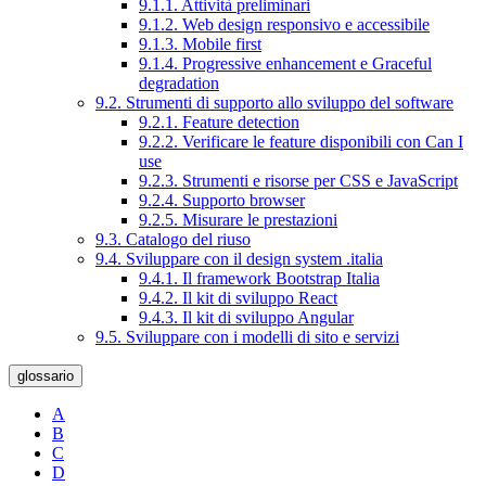
9.1.1. Attività preliminari
9.1.2. Web design responsivo e accessibile
9.1.3. Mobile first
9.1.4. Progressive enhancement e Graceful
degradation
9.2. Strumenti di supporto allo sviluppo del software
9.2.1. Feature detection
9.2.2. Verificare le feature disponibili con Can I
use
9.2.3. Strumenti e risorse per CSS e JavaScript
9.2.4. Supporto browser
9.2.5. Misurare le prestazioni
9.3. Catalogo del riuso
9.4. Sviluppare con il design system .italia
9.4.1. Il framework Bootstrap Italia
9.4.2. Il kit di sviluppo React
9.4.3. Il kit di sviluppo Angular
9.5. Sviluppare con i modelli di sito e servizi
glossario
A
B
C
D