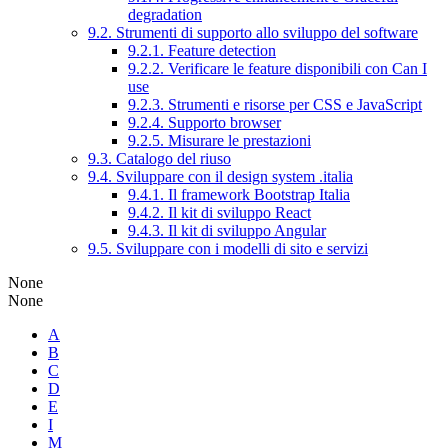
degradation
9.2. Strumenti di supporto allo sviluppo del software
9.2.1. Feature detection
9.2.2. Verificare le feature disponibili con Can I
use
9.2.3. Strumenti e risorse per CSS e JavaScript
9.2.4. Supporto browser
9.2.5. Misurare le prestazioni
9.3. Catalogo del riuso
9.4. Sviluppare con il design system .italia
9.4.1. Il framework Bootstrap Italia
9.4.2. Il kit di sviluppo React
9.4.3. Il kit di sviluppo Angular
9.5. Sviluppare con i modelli di sito e servizi
None
None
A
B
C
D
E
I
M