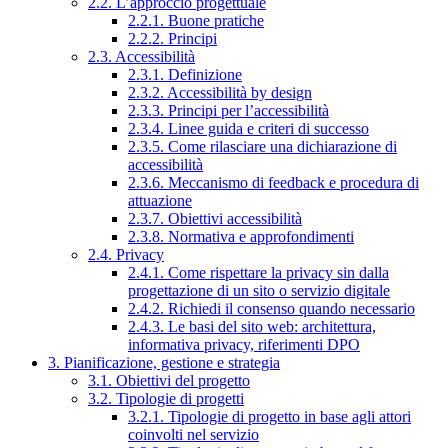
2.2. L’approccio progettuale
2.2.1. Buone pratiche
2.2.2. Principi
2.3. Accessibilità
2.3.1. Definizione
2.3.2. Accessibilità by design
2.3.3. Principi per l’accessibilità
2.3.4. Linee guida e criteri di successo
2.3.5. Come rilasciare una dichiarazione di
accessibilità
2.3.6. Meccanismo di feedback e procedura di
attuazione
2.3.7. Obiettivi accessibilità
2.3.8. Normativa e approfondimenti
2.4. Privacy
2.4.1. Come rispettare la privacy sin dalla
progettazione di un sito o servizio digitale
2.4.2. Richiedi il consenso quando necessario
2.4.3. Le basi del sito web: architettura,
informativa privacy, riferimenti DPO
3. Pianificazione, gestione e strategia
3.1. Obiettivi del progetto
3.2. Tipologie di progetti
3.2.1. Tipologie di progetto in base agli attori
coinvolti nel servizio