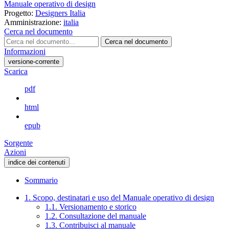
Manuale operativo di design
Progetto:
Designers Italia
Amministrazione:
italia
Cerca nel documento
Cerca nel documento
Informazioni
versione-corrente
Scarica
pdf
html
epub
Sorgente
Azioni
indice dei contenuti
Sommario
1. Scopo, destinatari e uso del Manuale operativo di design
1.1. Versionamento e storico
1.2. Consultazione del manuale
1.3. Contribuisci al manuale