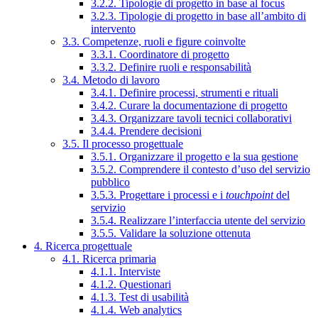
3.2.2. Tipologie di progetto in base al focus
3.2.3. Tipologie di progetto in base all’ambito di
intervento
3.3. Competenze, ruoli e figure coinvolte
3.3.1. Coordinatore di progetto
3.3.2. Definire ruoli e responsabilità
3.4. Metodo di lavoro
3.4.1. Definire processi, strumenti e rituali
3.4.2. Curare la documentazione di progetto
3.4.3. Organizzare tavoli tecnici collaborativi
3.4.4. Prendere decisioni
3.5. Il processo progettuale
3.5.1. Organizzare il progetto e la sua gestione
3.5.2. Comprendere il contesto d’uso del servizio
pubblico
3.5.3. Progettare i processi e i
touchpoint
del
servizio
3.5.4. Realizzare l’interfaccia utente del servizio
3.5.5. Validare la soluzione ottenuta
4. Ricerca progettuale
4.1. Ricerca primaria
4.1.1. Interviste
4.1.2. Questionari
4.1.3. Test di usabilità
4.1.4. Web analytics