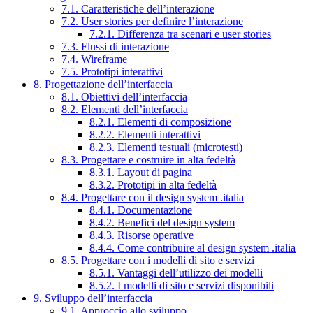
7.1. Caratteristiche dell’interazione
7.2. User stories per definire l’interazione
7.2.1. Differenza tra scenari e user stories
7.3. Flussi di interazione
7.4. Wireframe
7.5. Prototipi interattivi
8. Progettazione dell’interfaccia
8.1. Obiettivi dell’interfaccia
8.2. Elementi dell’interfaccia
8.2.1. Elementi di composizione
8.2.2. Elementi interattivi
8.2.3. Elementi testuali (microtesti)
8.3. Progettare e costruire in alta fedeltà
8.3.1. Layout di pagina
8.3.2. Prototipi in alta fedeltà
8.4. Progettare con il design system .italia
8.4.1. Documentazione
8.4.2. Benefici del design system
8.4.3. Risorse operative
8.4.4. Come contribuire al design system .italia
8.5. Progettare con i modelli di sito e servizi
8.5.1. Vantaggi dell’utilizzo dei modelli
8.5.2. I modelli di sito e servizi disponibili
9. Sviluppo dell’interfaccia
9.1. Approccio allo sviluppo