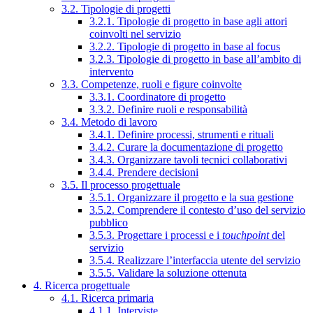
3.2. Tipologie di progetti
3.2.1. Tipologie di progetto in base agli attori
coinvolti nel servizio
3.2.2. Tipologie di progetto in base al focus
3.2.3. Tipologie di progetto in base all’ambito di
intervento
3.3. Competenze, ruoli e figure coinvolte
3.3.1. Coordinatore di progetto
3.3.2. Definire ruoli e responsabilità
3.4. Metodo di lavoro
3.4.1. Definire processi, strumenti e rituali
3.4.2. Curare la documentazione di progetto
3.4.3. Organizzare tavoli tecnici collaborativi
3.4.4. Prendere decisioni
3.5. Il processo progettuale
3.5.1. Organizzare il progetto e la sua gestione
3.5.2. Comprendere il contesto d’uso del servizio
pubblico
3.5.3. Progettare i processi e i
touchpoint
del
servizio
3.5.4. Realizzare l’interfaccia utente del servizio
3.5.5. Validare la soluzione ottenuta
4. Ricerca progettuale
4.1. Ricerca primaria
4.1.1. Interviste