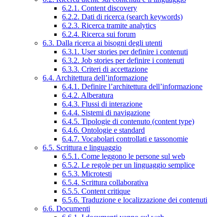
6.2.1. Content discovery
6.2.2. Dati di ricerca (search keywords)
6.2.3. Ricerca tramite analytics
6.2.4. Ricerca sui forum
6.3. Dalla ricerca ai bisogni degli utenti
6.3.1. User stories per definire i contenuti
6.3.2. Job stories per definire i contenuti
6.3.3. Criteri di accettazione
6.4. Architettura dell’informazione
6.4.1. Definire l’architettura dell’informazione
6.4.2. Alberatura
6.4.3. Flussi di interazione
6.4.4. Sistemi di navigazione
6.4.5. Tipologie di contenuto (content type)
6.4.6. Ontologie e standard
6.4.7. Vocabolari controllati e tassonomie
6.5. Scrittura e linguaggio
6.5.1. Come leggono le persone sul web
6.5.2. Le regole per un linguaggio semplice
6.5.3. Microtesti
6.5.4. Scrittura collaborativa
6.5.5. Content critique
6.5.6. Traduzione e localizzazione dei contenuti
6.6. Documenti