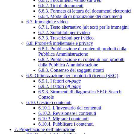
6.6.1. I documenti vanno sul web
6.6.2. Tipi di documenti
6.6.3. Formato di lettura dei documenti elettronici
6.6.4. Modalità di produzione dei documenti
6.7. Immagini e video
6.7.1. Testo alternativo (alt text) per le immagini
6.7.2. Sottotitoli per i video
6.7.3. Trascrizioni per i video
6.8. Proprietà intellettuale e privacy
6.8.1. Pubblicazione di contenuti prodotti dalla
Pubblica Amministrazione
6.8.2. Pubblicazione di contenuti non prodotti
dalla Pubblica Amministrazione
6.8.3. Consenso dei soggetti ritratti
6.9. Ottimizzazione per i motori di ricerca (SEO)
6.9.1. I fattori
on-page
6.9.2. I fattori
off-page
6.9.3. Strumenti di diagnostica SEO: Search
Console
6.10. Gestire i contenuti
6.10.1. L’inventario dei contenuti
6.10.2. Revisionare i contenuti
6.10.3. Migrare i contenuti
6.10.4. Pubblicare i contenuti
7. Progettazione dell’interazione