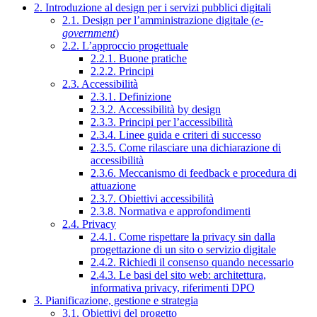
2. Introduzione al design per i servizi pubblici digitali
2.1. Design per l’amministrazione digitale (
e-
government
)
2.2. L’approccio progettuale
2.2.1. Buone pratiche
2.2.2. Principi
2.3. Accessibilità
2.3.1. Definizione
2.3.2. Accessibilità by design
2.3.3. Principi per l’accessibilità
2.3.4. Linee guida e criteri di successo
2.3.5. Come rilasciare una dichiarazione di
accessibilità
2.3.6. Meccanismo di feedback e procedura di
attuazione
2.3.7. Obiettivi accessibilità
2.3.8. Normativa e approfondimenti
2.4. Privacy
2.4.1. Come rispettare la privacy sin dalla
progettazione di un sito o servizio digitale
2.4.2. Richiedi il consenso quando necessario
2.4.3. Le basi del sito web: architettura,
informativa privacy, riferimenti DPO
3. Pianificazione, gestione e strategia
3.1. Obiettivi del progetto