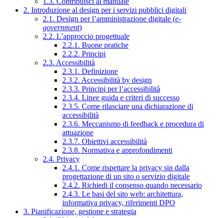
1.3. Contribuisci al manuale
2. Introduzione al design per i servizi pubblici digitali
2.1. Design per l’amministrazione digitale (
e-
government
)
2.2. L’approccio progettuale
2.2.1. Buone pratiche
2.2.2. Principi
2.3. Accessibilità
2.3.1. Definizione
2.3.2. Accessibilità by design
2.3.3. Principi per l’accessibilità
2.3.4. Linee guida e criteri di successo
2.3.5. Come rilasciare una dichiarazione di
accessibilità
2.3.6. Meccanismo di feedback e procedura di
attuazione
2.3.7. Obiettivi accessibilità
2.3.8. Normativa e approfondimenti
2.4. Privacy
2.4.1. Come rispettare la privacy sin dalla
progettazione di un sito o servizio digitale
2.4.2. Richiedi il consenso quando necessario
2.4.3. Le basi del sito web: architettura,
informativa privacy, riferimenti DPO
3. Pianificazione, gestione e strategia