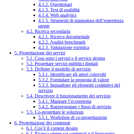
4.1.2. Questionari
4.1.3. Test di usabilità
4.1.4. Web analytics
4.1.5. Strumenti di mappatura dell’esperienza
utente
4.2. Ricerca secondaria
4.2.1. Ricerca documentale
4.2.2. Analisi benchmark
4.2.3. Valutazione euristica
5. Progettazione dei servizi
5.1. Cosa sono i servizi e il service design
5.2. Progettare servizi pubblici digitali
5.3. Definire il modello di servizio
5.3.1. Identificare gli attori coinvolti
5.3.2. Formulare la proposta di valore
5.3.3. Inquadrare gli elementi costitutivi del
servizio
5.4. Descrivere il funzionamento del servizio
5.4.1. Mappare l’ecosistema
5.4.2. Rappresentare i flussi di servizio
5.5. Co-progettare le soluzioni
5.5.1. Workshop di co-progettazione
6. Progettazione dei contenuti
6.1. Cos’è il content design
6.2. Ricerca utente sui contenuti e il linguaggio