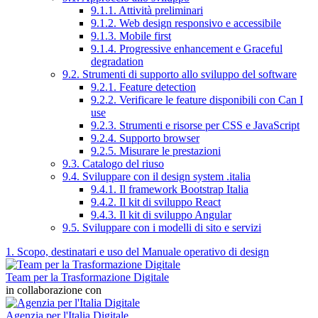
9.1.1. Attività preliminari
9.1.2. Web design responsivo e accessibile
9.1.3. Mobile first
9.1.4. Progressive enhancement e Graceful
degradation
9.2. Strumenti di supporto allo sviluppo del software
9.2.1. Feature detection
9.2.2. Verificare le feature disponibili con Can I
use
9.2.3. Strumenti e risorse per CSS e JavaScript
9.2.4. Supporto browser
9.2.5. Misurare le prestazioni
9.3. Catalogo del riuso
9.4. Sviluppare con il design system .italia
9.4.1. Il framework Bootstrap Italia
9.4.2. Il kit di sviluppo React
9.4.3. Il kit di sviluppo Angular
9.5. Sviluppare con i modelli di sito e servizi
1. Scopo, destinatari e uso del Manuale operativo di design
Team per la Trasformazione Digitale
in collaborazione con
Agenzia per l'Italia Digitale