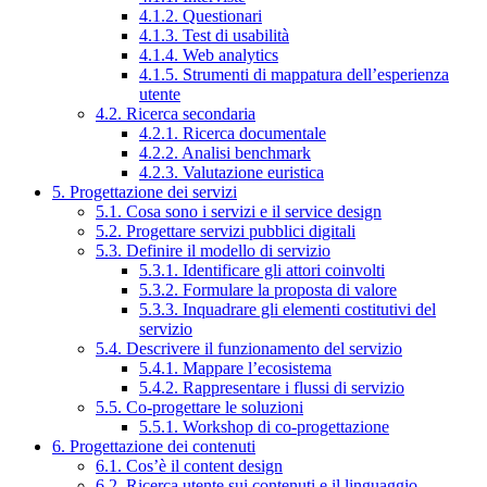
4.1.2. Questionari
4.1.3. Test di usabilità
4.1.4. Web analytics
4.1.5. Strumenti di mappatura dell’esperienza
utente
4.2. Ricerca secondaria
4.2.1. Ricerca documentale
4.2.2. Analisi benchmark
4.2.3. Valutazione euristica
5. Progettazione dei servizi
5.1. Cosa sono i servizi e il service design
5.2. Progettare servizi pubblici digitali
5.3. Definire il modello di servizio
5.3.1. Identificare gli attori coinvolti
5.3.2. Formulare la proposta di valore
5.3.3. Inquadrare gli elementi costitutivi del
servizio
5.4. Descrivere il funzionamento del servizio
5.4.1. Mappare l’ecosistema
5.4.2. Rappresentare i flussi di servizio
5.5. Co-progettare le soluzioni
5.5.1. Workshop di co-progettazione
6. Progettazione dei contenuti
6.1. Cos’è il content design
6.2. Ricerca utente sui contenuti e il linguaggio