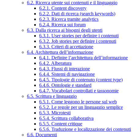
6.2. Ricerca utente sui contenuti e il linguaggio
6.2.1. Content discovery
6.2.2. Dati di ricerca (search keywords)
6.2.3. Ricerca tramite analytics
6.2.4. Ricerca sui forum
6.3. Dalla ricerca ai bisogni degli utenti
6.3.1. User stories per definire i contenuti
6.3.2. Job stories per definire i contenuti
6.3.3. Criteri di accettazione
6.4. Architettura dell’informazione
6.4.1. Definire l’architettura dell’informazione
6.4.2. Alberatura
6.4.3. Flussi di interazione
6.4.4. Sistemi di navigazione
6.4.5. Tipologie di contenuto (content type)
6.4.6. Ontologie e standard
6.4.7. Vocabolari controllati e tassonomie
6.5. Scrittura e linguaggio
6.5.1. Come leggono le persone sul web
6.5.2. Le regole per un linguaggio semplice
6.5.3. Microtesti
6.5.4. Scrittura collaborativa
6.5.5. Content critique
6.5.6. Traduzione e localizzazione dei contenuti
6.6. Documenti