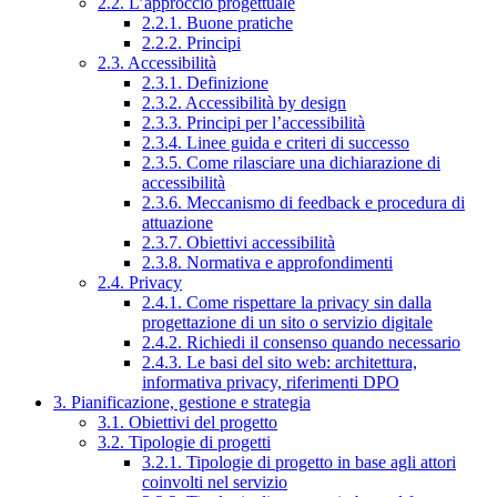
2.2. L’approccio progettuale
2.2.1. Buone pratiche
2.2.2. Principi
2.3. Accessibilità
2.3.1. Definizione
2.3.2. Accessibilità by design
2.3.3. Principi per l’accessibilità
2.3.4. Linee guida e criteri di successo
2.3.5. Come rilasciare una dichiarazione di
accessibilità
2.3.6. Meccanismo di feedback e procedura di
attuazione
2.3.7. Obiettivi accessibilità
2.3.8. Normativa e approfondimenti
2.4. Privacy
2.4.1. Come rispettare la privacy sin dalla
progettazione di un sito o servizio digitale
2.4.2. Richiedi il consenso quando necessario
2.4.3. Le basi del sito web: architettura,
informativa privacy, riferimenti DPO
3. Pianificazione, gestione e strategia
3.1. Obiettivi del progetto
3.2. Tipologie di progetti
3.2.1. Tipologie di progetto in base agli attori
coinvolti nel servizio