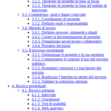
3.2.2. Tipologie di progetto in base al focus
3.2.3. Tipologie di progetto in base all’ambito di
intervento
3.3. Competenze, ruoli e figure coinvolte
3.3.1. Coordinatore di progetto
3.3.2. Definire ruoli e responsabilità
3.4. Metodo di lavoro
3.4.1. Definire processi, strumenti e rituali
3.4.2. Curare la documentazione di progetto
3.4.3. Organizzare tavoli tecnici collaborativi
3.4.4. Prendere decisioni
3.5. Il processo progettuale
3.5.1. Organizzare il progetto e la sua gestione
3.5.2. Comprendere il contesto d’uso del servizio
pubblico
3.5.3. Progettare i processi e i
touchpoint
del
servizio
3.5.4. Realizzare l’interfaccia utente del servizio
3.5.5. Validare la soluzione ottenuta
4. Ricerca progettuale
4.1. Ricerca primaria
4.1.1. Interviste
4.1.2. Questionari
4.1.3. Test di usabilità
4.1.4. Web analytics