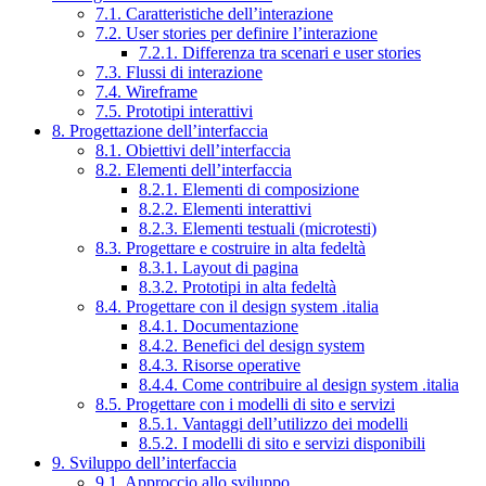
7.1. Caratteristiche dell’interazione
7.2. User stories per definire l’interazione
7.2.1. Differenza tra scenari e user stories
7.3. Flussi di interazione
7.4. Wireframe
7.5. Prototipi interattivi
8. Progettazione dell’interfaccia
8.1. Obiettivi dell’interfaccia
8.2. Elementi dell’interfaccia
8.2.1. Elementi di composizione
8.2.2. Elementi interattivi
8.2.3. Elementi testuali (microtesti)
8.3. Progettare e costruire in alta fedeltà
8.3.1. Layout di pagina
8.3.2. Prototipi in alta fedeltà
8.4. Progettare con il design system .italia
8.4.1. Documentazione
8.4.2. Benefici del design system
8.4.3. Risorse operative
8.4.4. Come contribuire al design system .italia
8.5. Progettare con i modelli di sito e servizi
8.5.1. Vantaggi dell’utilizzo dei modelli
8.5.2. I modelli di sito e servizi disponibili
9. Sviluppo dell’interfaccia
9.1. Approccio allo sviluppo