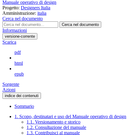
Manuale operativo di design
Progetto:
Designers Italia
Amministrazione:
italia
Cerca nel documento
Cerca nel documento
Informazioni
versione-corrente
Scarica
pdf
html
epub
Sorgente
Azioni
indice dei contenuti
Sommario
1. Scopo, destinatari e uso del Manuale operativo di design
1.1. Versionamento e storico
1.2. Consultazione del manuale
1.3. Contribuisci al manuale