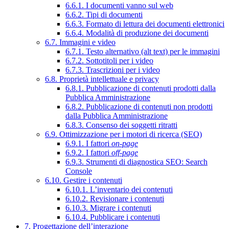
6.6.1. I documenti vanno sul web
6.6.2. Tipi di documenti
6.6.3. Formato di lettura dei documenti elettronici
6.6.4. Modalità di produzione dei documenti
6.7. Immagini e video
6.7.1. Testo alternativo (alt text) per le immagini
6.7.2. Sottotitoli per i video
6.7.3. Trascrizioni per i video
6.8. Proprietà intellettuale e privacy
6.8.1. Pubblicazione di contenuti prodotti dalla
Pubblica Amministrazione
6.8.2. Pubblicazione di contenuti non prodotti
dalla Pubblica Amministrazione
6.8.3. Consenso dei soggetti ritratti
6.9. Ottimizzazione per i motori di ricerca (SEO)
6.9.1. I fattori
on-page
6.9.2. I fattori
off-page
6.9.3. Strumenti di diagnostica SEO: Search
Console
6.10. Gestire i contenuti
6.10.1. L’inventario dei contenuti
6.10.2. Revisionare i contenuti
6.10.3. Migrare i contenuti
6.10.4. Pubblicare i contenuti
7. Progettazione dell’interazione