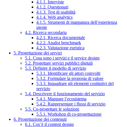
4.1.1. Interviste
4.1.2. Questionari
4.1.3. Test di usabilità
4.1.4. Web analytics
4.1.5. Strumenti di mappatura dell’esperienza
utente
4.2. Ricerca secondaria
4.2.1. Ricerca documentale
4.2.2. Analisi benchmark
4.2.3. Valutazione euristica
5. Progettazione dei servizi
5.1. Cosa sono i servizi e il service design
5.2. Progettare servizi pubblici digitali
5.3. Definire il modello di servizio
5.3.1. Identificare gli attori coinvolti
5.3.2. Formulare la proposta di valore
5.3.3. Inquadrare gli elementi costitutivi del
servizio
5.4. Descrivere il funzionamento del servizio
5.4.1. Mappare l’ecosistema
5.4.2. Rappresentare i flussi di servizio
5.5. Co-progettare le soluzioni
5.5.1. Workshop di co-progettazione
6. Progettazione dei contenuti
6.1. Cos’è il content design