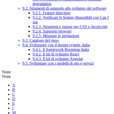
degradation
9.2. Strumenti di supporto allo sviluppo del software
9.2.1. Feature detection
9.2.2. Verificare le feature disponibili con Can I
use
9.2.3. Strumenti e risorse per CSS e JavaScript
9.2.4. Supporto browser
9.2.5. Misurare le prestazioni
9.3. Catalogo del riuso
9.4. Sviluppare con il design system .italia
9.4.1. Il framework Bootstrap Italia
9.4.2. Il kit di sviluppo React
9.4.3. Il kit di sviluppo Angular
9.5. Sviluppare con i modelli di sito e servizi
None
None
A
B
C
D
E
I
M