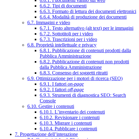
6.6.1. I documenti vanno sul web
6.6.2. Tipi di documenti
6.6.3. Formato di lettura dei documenti elettronici
6.6.4. Modalità di produzione dei documenti
6.7. Immagini e video
6.7.1. Testo alternativo (alt text) per le immagini
6.7.2. Sottotitoli per i video
6.7.3. Trascrizioni per i video
6.8. Proprietà intellettuale e privacy
6.8.1. Pubblicazione di contenuti prodotti dalla
Pubblica Amministrazione
6.8.2. Pubblicazione di contenuti non prodotti
dalla Pubblica Amministrazione
6.8.3. Consenso dei soggetti ritratti
6.9. Ottimizzazione per i motori di ricerca (SEO)
6.9.1. I fattori
on-page
6.9.2. I fattori
off-page
6.9.3. Strumenti di diagnostica SEO: Search
Console
6.10. Gestire i contenuti
6.10.1. L’inventario dei contenuti
6.10.2. Revisionare i contenuti
6.10.3. Migrare i contenuti
6.10.4. Pubblicare i contenuti
7. Progettazione dell’interazione