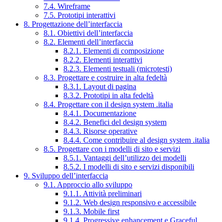
7.4. Wireframe
7.5. Prototipi interattivi
8. Progettazione dell’interfaccia
8.1. Obiettivi dell’interfaccia
8.2. Elementi dell’interfaccia
8.2.1. Elementi di composizione
8.2.2. Elementi interattivi
8.2.3. Elementi testuali (microtesti)
8.3. Progettare e costruire in alta fedeltà
8.3.1. Layout di pagina
8.3.2. Prototipi in alta fedeltà
8.4. Progettare con il design system .italia
8.4.1. Documentazione
8.4.2. Benefici del design system
8.4.3. Risorse operative
8.4.4. Come contribuire al design system .italia
8.5. Progettare con i modelli di sito e servizi
8.5.1. Vantaggi dell’utilizzo dei modelli
8.5.2. I modelli di sito e servizi disponibili
9. Sviluppo dell’interfaccia
9.1. Approccio allo sviluppo
9.1.1. Attività preliminari
9.1.2. Web design responsivo e accessibile
9.1.3. Mobile first
9.1.4. Progressive enhancement e Graceful