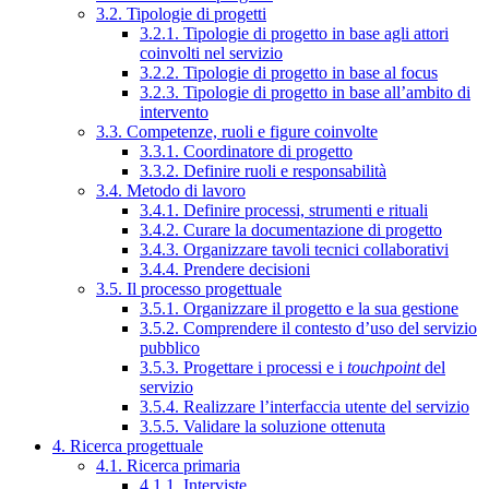
3.2. Tipologie di progetti
3.2.1. Tipologie di progetto in base agli attori
coinvolti nel servizio
3.2.2. Tipologie di progetto in base al focus
3.2.3. Tipologie di progetto in base all’ambito di
intervento
3.3. Competenze, ruoli e figure coinvolte
3.3.1. Coordinatore di progetto
3.3.2. Definire ruoli e responsabilità
3.4. Metodo di lavoro
3.4.1. Definire processi, strumenti e rituali
3.4.2. Curare la documentazione di progetto
3.4.3. Organizzare tavoli tecnici collaborativi
3.4.4. Prendere decisioni
3.5. Il processo progettuale
3.5.1. Organizzare il progetto e la sua gestione
3.5.2. Comprendere il contesto d’uso del servizio
pubblico
3.5.3. Progettare i processi e i
touchpoint
del
servizio
3.5.4. Realizzare l’interfaccia utente del servizio
3.5.5. Validare la soluzione ottenuta
4. Ricerca progettuale
4.1. Ricerca primaria
4.1.1. Interviste