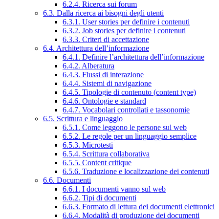
6.2.4. Ricerca sui forum
6.3. Dalla ricerca ai bisogni degli utenti
6.3.1. User stories per definire i contenuti
6.3.2. Job stories per definire i contenuti
6.3.3. Criteri di accettazione
6.4. Architettura dell’informazione
6.4.1. Definire l’architettura dell’informazione
6.4.2. Alberatura
6.4.3. Flussi di interazione
6.4.4. Sistemi di navigazione
6.4.5. Tipologie di contenuto (content type)
6.4.6. Ontologie e standard
6.4.7. Vocabolari controllati e tassonomie
6.5. Scrittura e linguaggio
6.5.1. Come leggono le persone sul web
6.5.2. Le regole per un linguaggio semplice
6.5.3. Microtesti
6.5.4. Scrittura collaborativa
6.5.5. Content critique
6.5.6. Traduzione e localizzazione dei contenuti
6.6. Documenti
6.6.1. I documenti vanno sul web
6.6.2. Tipi di documenti
6.6.3. Formato di lettura dei documenti elettronici
6.6.4. Modalità di produzione dei documenti