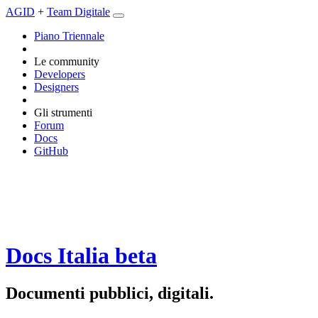
AGID
+
Team Digitale
Piano Triennale
Le community
Developers
Designers
Gli strumenti
Forum
Docs
GitHub
Docs Italia
beta
Documenti pubblici, digitali.