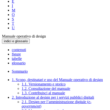
E
I
M
O
S
T
U
Manuale operativo di design
indici e glossario
contenuti
figure
tabelle
glossario
Sommario
1. Scopo, destinatari e uso del Manuale operativo di design
1.1. Versionamento e storico
1.2. Consultazione del manuale
1.3. Contribuisci al manuale
2. Introduzione al design per i servizi pubblici digitali
2.1. Design per l’amministrazione digitale (
e-
government
)