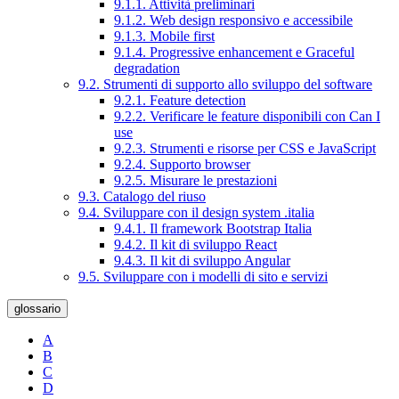
9.1.1. Attività preliminari
9.1.2. Web design responsivo e accessibile
9.1.3. Mobile first
9.1.4. Progressive enhancement e Graceful
degradation
9.2. Strumenti di supporto allo sviluppo del software
9.2.1. Feature detection
9.2.2. Verificare le feature disponibili con Can I
use
9.2.3. Strumenti e risorse per CSS e JavaScript
9.2.4. Supporto browser
9.2.5. Misurare le prestazioni
9.3. Catalogo del riuso
9.4. Sviluppare con il design system .italia
9.4.1. Il framework Bootstrap Italia
9.4.2. Il kit di sviluppo React
9.4.3. Il kit di sviluppo Angular
9.5. Sviluppare con i modelli di sito e servizi
glossario
A
B
C
D