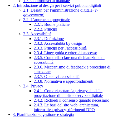
1.3. Contribuisci al manuale
2. Introduzione al design per i servizi pubblici digitali
2.1. Design per l’amministrazione digitale (
e-
government
)
2.2. L’approccio progettuale
2.2.1. Buone pratiche
2.2.2. Principi
2.3. Accessibilità
2.3.1. Definizione
2.3.2. Accessibilità by design
2.3.3. Principi per l’accessibilità
2.3.4. Linee guida e criteri di successo
2.3.5. Come rilasciare una dichiarazione di
accessibilità
2.3.6. Meccanismo di feedback e procedura di
attuazione
2.3.7. Obiettivi accessibilità
2.3.8. Normativa e approfondimenti
2.4. Privacy
2.4.1. Come rispettare la privacy sin dalla
progettazione di un sito o servizio digitale
2.4.2. Richiedi il consenso quando necessario
2.4.3. Le basi del sito web: architettura,
informativa privacy, riferimenti DPO
3. Pianificazione, gestione e strategia