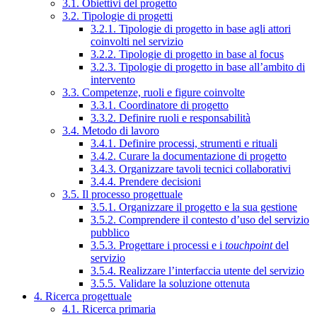
3.1. Obiettivi del progetto
3.2. Tipologie di progetti
3.2.1. Tipologie di progetto in base agli attori
coinvolti nel servizio
3.2.2. Tipologie di progetto in base al focus
3.2.3. Tipologie di progetto in base all’ambito di
intervento
3.3. Competenze, ruoli e figure coinvolte
3.3.1. Coordinatore di progetto
3.3.2. Definire ruoli e responsabilità
3.4. Metodo di lavoro
3.4.1. Definire processi, strumenti e rituali
3.4.2. Curare la documentazione di progetto
3.4.3. Organizzare tavoli tecnici collaborativi
3.4.4. Prendere decisioni
3.5. Il processo progettuale
3.5.1. Organizzare il progetto e la sua gestione
3.5.2. Comprendere il contesto d’uso del servizio
pubblico
3.5.3. Progettare i processi e i
touchpoint
del
servizio
3.5.4. Realizzare l’interfaccia utente del servizio
3.5.5. Validare la soluzione ottenuta
4. Ricerca progettuale
4.1. Ricerca primaria