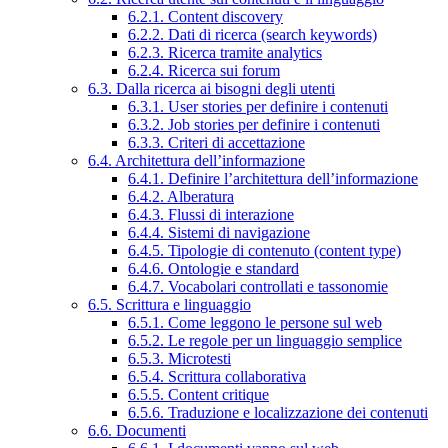
6.2.1. Content discovery
6.2.2. Dati di ricerca (search keywords)
6.2.3. Ricerca tramite analytics
6.2.4. Ricerca sui forum
6.3. Dalla ricerca ai bisogni degli utenti
6.3.1. User stories per definire i contenuti
6.3.2. Job stories per definire i contenuti
6.3.3. Criteri di accettazione
6.4. Architettura dell’informazione
6.4.1. Definire l’architettura dell’informazione
6.4.2. Alberatura
6.4.3. Flussi di interazione
6.4.4. Sistemi di navigazione
6.4.5. Tipologie di contenuto (content type)
6.4.6. Ontologie e standard
6.4.7. Vocabolari controllati e tassonomie
6.5. Scrittura e linguaggio
6.5.1. Come leggono le persone sul web
6.5.2. Le regole per un linguaggio semplice
6.5.3. Microtesti
6.5.4. Scrittura collaborativa
6.5.5. Content critique
6.5.6. Traduzione e localizzazione dei contenuti
6.6. Documenti