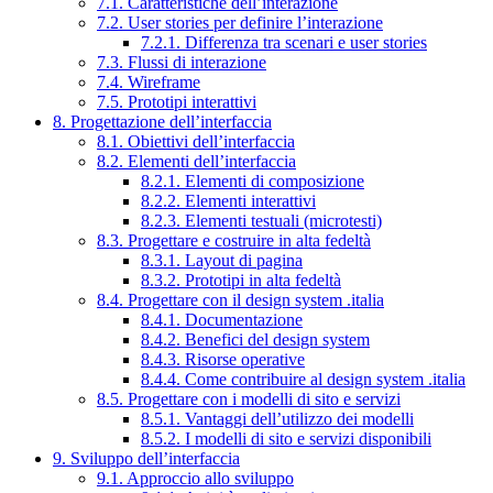
7.1. Caratteristiche dell’interazione
7.2. User stories per definire l’interazione
7.2.1. Differenza tra scenari e user stories
7.3. Flussi di interazione
7.4. Wireframe
7.5. Prototipi interattivi
8. Progettazione dell’interfaccia
8.1. Obiettivi dell’interfaccia
8.2. Elementi dell’interfaccia
8.2.1. Elementi di composizione
8.2.2. Elementi interattivi
8.2.3. Elementi testuali (microtesti)
8.3. Progettare e costruire in alta fedeltà
8.3.1. Layout di pagina
8.3.2. Prototipi in alta fedeltà
8.4. Progettare con il design system .italia
8.4.1. Documentazione
8.4.2. Benefici del design system
8.4.3. Risorse operative
8.4.4. Come contribuire al design system .italia
8.5. Progettare con i modelli di sito e servizi
8.5.1. Vantaggi dell’utilizzo dei modelli
8.5.2. I modelli di sito e servizi disponibili
9. Sviluppo dell’interfaccia
9.1. Approccio allo sviluppo