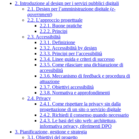
2. Introduzione al design per i servizi pubblici digitali
2.1. Design per l’amministrazione digitale (
e-
government
)
2.2. L’approccio progettuale
2.2.1. Buone pratiche
2.2.2. Principi
2.3. Accessibilità
2.3.1. Definizione
2.3.2. Accessibilità by design
2.3.3. Principi per l’accessibilità
2.3.4. Linee guida e criteri di successo
2.3.5. Come rilasciare una dichiarazione di
accessibilità
2.3.6. Meccanismo di feedback e procedura di
attuazione
2.3.7. Obiettivi accessibilità
2.3.8. Normativa e approfondimenti
2.4. Privacy
2.4.1. Come rispettare la privacy sin dalla
progettazione di un sito o servizio digitale
2.4.2. Richiedi il consenso quando necessario
2.4.3. Le basi del sito web: architettura,
informativa privacy, riferimenti DPO
3. Pianificazione, gestione e strategia
3.1. Obiettivi del progetto