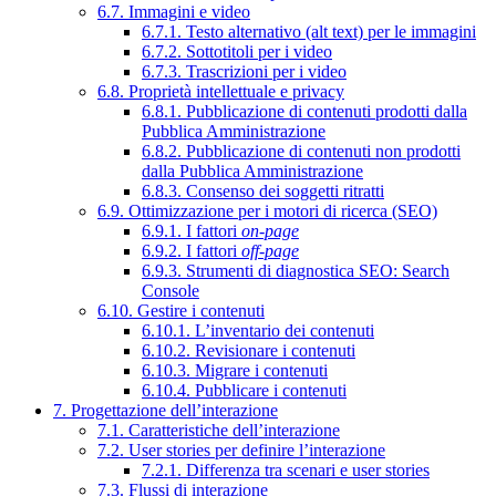
6.7. Immagini e video
6.7.1. Testo alternativo (alt text) per le immagini
6.7.2. Sottotitoli per i video
6.7.3. Trascrizioni per i video
6.8. Proprietà intellettuale e privacy
6.8.1. Pubblicazione di contenuti prodotti dalla
Pubblica Amministrazione
6.8.2. Pubblicazione di contenuti non prodotti
dalla Pubblica Amministrazione
6.8.3. Consenso dei soggetti ritratti
6.9. Ottimizzazione per i motori di ricerca (SEO)
6.9.1. I fattori
on-page
6.9.2. I fattori
off-page
6.9.3. Strumenti di diagnostica SEO: Search
Console
6.10. Gestire i contenuti
6.10.1. L’inventario dei contenuti
6.10.2. Revisionare i contenuti
6.10.3. Migrare i contenuti
6.10.4. Pubblicare i contenuti
7. Progettazione dell’interazione
7.1. Caratteristiche dell’interazione
7.2. User stories per definire l’interazione
7.2.1. Differenza tra scenari e user stories
7.3. Flussi di interazione