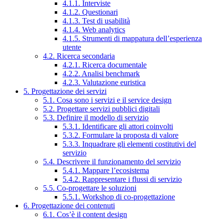
4.1.1. Interviste
4.1.2. Questionari
4.1.3. Test di usabilità
4.1.4. Web analytics
4.1.5. Strumenti di mappatura dell’esperienza
utente
4.2. Ricerca secondaria
4.2.1. Ricerca documentale
4.2.2. Analisi benchmark
4.2.3. Valutazione euristica
5. Progettazione dei servizi
5.1. Cosa sono i servizi e il service design
5.2. Progettare servizi pubblici digitali
5.3. Definire il modello di servizio
5.3.1. Identificare gli attori coinvolti
5.3.2. Formulare la proposta di valore
5.3.3. Inquadrare gli elementi costitutivi del
servizio
5.4. Descrivere il funzionamento del servizio
5.4.1. Mappare l’ecosistema
5.4.2. Rappresentare i flussi di servizio
5.5. Co-progettare le soluzioni
5.5.1. Workshop di co-progettazione
6. Progettazione dei contenuti
6.1. Cos’è il content design