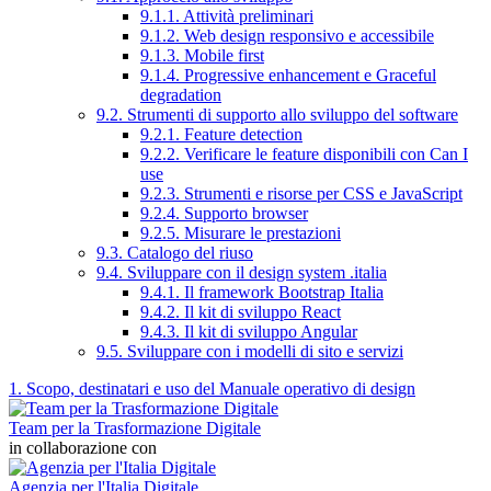
9.1.1. Attività preliminari
9.1.2. Web design responsivo e accessibile
9.1.3. Mobile first
9.1.4. Progressive enhancement e Graceful
degradation
9.2. Strumenti di supporto allo sviluppo del software
9.2.1. Feature detection
9.2.2. Verificare le feature disponibili con Can I
use
9.2.3. Strumenti e risorse per CSS e JavaScript
9.2.4. Supporto browser
9.2.5. Misurare le prestazioni
9.3. Catalogo del riuso
9.4. Sviluppare con il design system .italia
9.4.1. Il framework Bootstrap Italia
9.4.2. Il kit di sviluppo React
9.4.3. Il kit di sviluppo Angular
9.5. Sviluppare con i modelli di sito e servizi
1. Scopo, destinatari e uso del Manuale operativo di design
Team per la Trasformazione Digitale
in collaborazione con
Agenzia per l'Italia Digitale