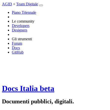
AGID
+
Team Digitale
Piano Triennale
Le community
Developers
Designers
Gli strumenti
Forum
Docs
GitHub
Docs Italia
beta
Documenti pubblici, digitali.