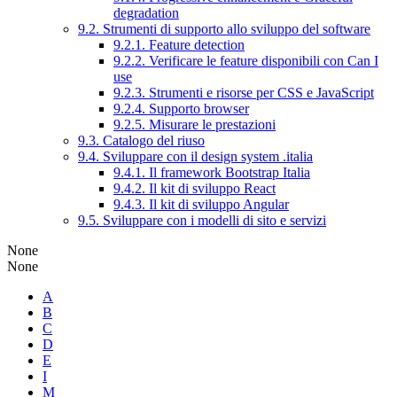
degradation
9.2. Strumenti di supporto allo sviluppo del software
9.2.1. Feature detection
9.2.2. Verificare le feature disponibili con Can I
use
9.2.3. Strumenti e risorse per CSS e JavaScript
9.2.4. Supporto browser
9.2.5. Misurare le prestazioni
9.3. Catalogo del riuso
9.4. Sviluppare con il design system .italia
9.4.1. Il framework Bootstrap Italia
9.4.2. Il kit di sviluppo React
9.4.3. Il kit di sviluppo Angular
9.5. Sviluppare con i modelli di sito e servizi
None
None
A
B
C
D
E
I
M