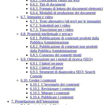
6.6.1. I documenti vanno sul web
6.6.2. Tipi di documenti
6.6.3. Formato di lettura dei documenti elettronici
6.6.4. Modalità di produzione dei documenti
6.7. Immagini e video
6.7.1. Testo alternativo (alt text) per le immagini
6.7.2. Sottotitoli per i video
6.7.3. Trascrizioni per i video
6.8. Proprietà intellettuale e privacy
6.8.1. Pubblicazione di contenuti prodotti dalla
Pubblica Amministrazione
6.8.2. Pubblicazione di contenuti non prodotti
dalla Pubblica Amministrazione
6.8.3. Consenso dei soggetti ritratti
6.9. Ottimizzazione per i motori di ricerca (SEO)
6.9.1. I fattori
on-page
6.9.2. I fattori
off-page
6.9.3. Strumenti di diagnostica SEO: Search
Console
6.10. Gestire i contenuti
6.10.1. L’inventario dei contenuti
6.10.2. Revisionare i contenuti
6.10.3. Migrare i contenuti
6.10.4. Pubblicare i contenuti
7. Progettazione dell’interazione