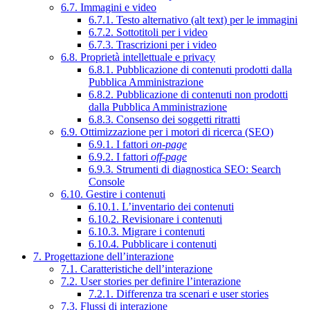
6.7. Immagini e video
6.7.1. Testo alternativo (alt text) per le immagini
6.7.2. Sottotitoli per i video
6.7.3. Trascrizioni per i video
6.8. Proprietà intellettuale e privacy
6.8.1. Pubblicazione di contenuti prodotti dalla
Pubblica Amministrazione
6.8.2. Pubblicazione di contenuti non prodotti
dalla Pubblica Amministrazione
6.8.3. Consenso dei soggetti ritratti
6.9. Ottimizzazione per i motori di ricerca (SEO)
6.9.1. I fattori
on-page
6.9.2. I fattori
off-page
6.9.3. Strumenti di diagnostica SEO: Search
Console
6.10. Gestire i contenuti
6.10.1. L’inventario dei contenuti
6.10.2. Revisionare i contenuti
6.10.3. Migrare i contenuti
6.10.4. Pubblicare i contenuti
7. Progettazione dell’interazione
7.1. Caratteristiche dell’interazione
7.2. User stories per definire l’interazione
7.2.1. Differenza tra scenari e user stories
7.3. Flussi di interazione