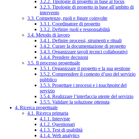
3.2.2. Tipologie di progetto in base al focus
3.2.3. Tipologie di progetto in base all’ambito di
intervento
3.3. Competenze, ruoli e figure coinvolte
3.3.1. Coordinatore di progetto
3.3.2. Definire ruoli e responsabilità
3.4. Metodo di lavoro
3.4.1. Definire processi, strumenti e rituali
3.4.2. Curare la documentazione di progetto
3.4.3. Organizzare tavoli tecnici collaborativi
3.4.4. Prendere decisioni
3.5. Il processo progettuale
3.5.1. Organizzare il progetto e la sua gestione
3.5.2. Comprendere il contesto d’uso del servizio
pubblico
3.5.3. Progettare i processi e i
touchpoint
del
servizio
3.5.4. Realizzare l’interfaccia utente del servizio
3.5.5. Validare la soluzione ottenuta
4. Ricerca progettuale
4.1. Ricerca primaria
4.1.1. Interviste
4.1.2. Questionari
4.1.3. Test di usabilità
4.1.4. Web analytics