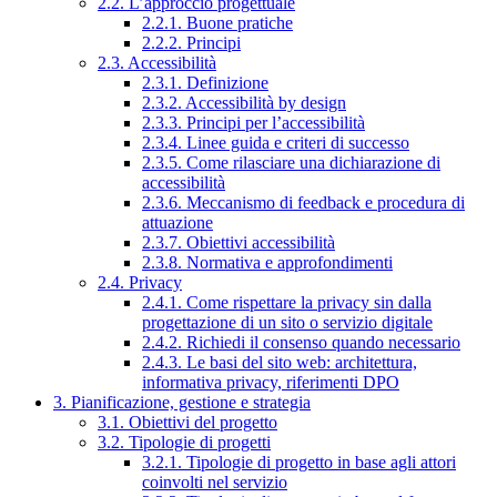
2.2. L’approccio progettuale
2.2.1. Buone pratiche
2.2.2. Principi
2.3. Accessibilità
2.3.1. Definizione
2.3.2. Accessibilità by design
2.3.3. Principi per l’accessibilità
2.3.4. Linee guida e criteri di successo
2.3.5. Come rilasciare una dichiarazione di
accessibilità
2.3.6. Meccanismo di feedback e procedura di
attuazione
2.3.7. Obiettivi accessibilità
2.3.8. Normativa e approfondimenti
2.4. Privacy
2.4.1. Come rispettare la privacy sin dalla
progettazione di un sito o servizio digitale
2.4.2. Richiedi il consenso quando necessario
2.4.3. Le basi del sito web: architettura,
informativa privacy, riferimenti DPO
3. Pianificazione, gestione e strategia
3.1. Obiettivi del progetto
3.2. Tipologie di progetti
3.2.1. Tipologie di progetto in base agli attori
coinvolti nel servizio