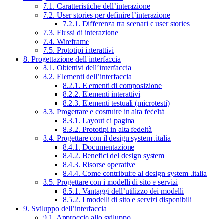
7.1. Caratteristiche dell’interazione
7.2. User stories per definire l’interazione
7.2.1. Differenza tra scenari e user stories
7.3. Flussi di interazione
7.4. Wireframe
7.5. Prototipi interattivi
8. Progettazione dell’interfaccia
8.1. Obiettivi dell’interfaccia
8.2. Elementi dell’interfaccia
8.2.1. Elementi di composizione
8.2.2. Elementi interattivi
8.2.3. Elementi testuali (microtesti)
8.3. Progettare e costruire in alta fedeltà
8.3.1. Layout di pagina
8.3.2. Prototipi in alta fedeltà
8.4. Progettare con il design system .italia
8.4.1. Documentazione
8.4.2. Benefici del design system
8.4.3. Risorse operative
8.4.4. Come contribuire al design system .italia
8.5. Progettare con i modelli di sito e servizi
8.5.1. Vantaggi dell’utilizzo dei modelli
8.5.2. I modelli di sito e servizi disponibili
9. Sviluppo dell’interfaccia
9.1. Approccio allo sviluppo