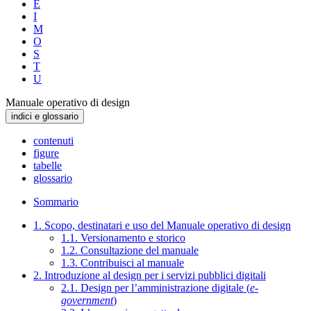
E
I
M
O
S
T
U
Manuale operativo di design
indici e glossario
contenuti
figure
tabelle
glossario
Sommario
1. Scopo, destinatari e uso del Manuale operativo di design
1.1. Versionamento e storico
1.2. Consultazione del manuale
1.3. Contribuisci al manuale
2. Introduzione al design per i servizi pubblici digitali
2.1. Design per l’amministrazione digitale (
e-
government
)