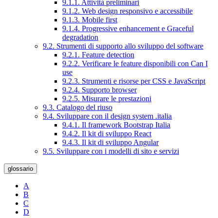
9.1.1. Attività preliminari
9.1.2. Web design responsivo e accessibile
9.1.3. Mobile first
9.1.4. Progressive enhancement e Graceful
degradation
9.2. Strumenti di supporto allo sviluppo del software
9.2.1. Feature detection
9.2.2. Verificare le feature disponibili con Can I
use
9.2.3. Strumenti e risorse per CSS e JavaScript
9.2.4. Supporto browser
9.2.5. Misurare le prestazioni
9.3. Catalogo del riuso
9.4. Sviluppare con il design system .italia
9.4.1. Il framework Bootstrap Italia
9.4.2. Il kit di sviluppo React
9.4.3. Il kit di sviluppo Angular
9.5. Sviluppare con i modelli di sito e servizi
glossario
A
B
C
D