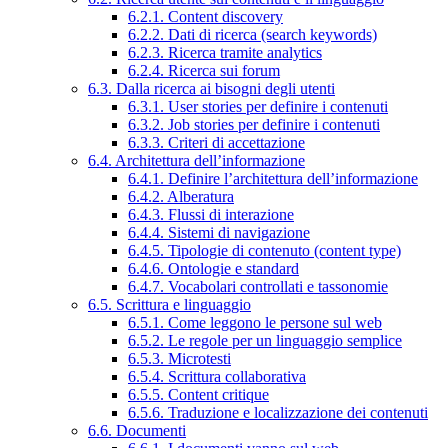
6.2.1. Content discovery
6.2.2. Dati di ricerca (search keywords)
6.2.3. Ricerca tramite analytics
6.2.4. Ricerca sui forum
6.3. Dalla ricerca ai bisogni degli utenti
6.3.1. User stories per definire i contenuti
6.3.2. Job stories per definire i contenuti
6.3.3. Criteri di accettazione
6.4. Architettura dell’informazione
6.4.1. Definire l’architettura dell’informazione
6.4.2. Alberatura
6.4.3. Flussi di interazione
6.4.4. Sistemi di navigazione
6.4.5. Tipologie di contenuto (content type)
6.4.6. Ontologie e standard
6.4.7. Vocabolari controllati e tassonomie
6.5. Scrittura e linguaggio
6.5.1. Come leggono le persone sul web
6.5.2. Le regole per un linguaggio semplice
6.5.3. Microtesti
6.5.4. Scrittura collaborativa
6.5.5. Content critique
6.5.6. Traduzione e localizzazione dei contenuti
6.6. Documenti