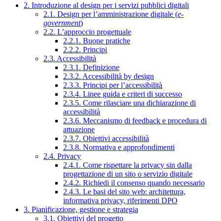
2. Introduzione al design per i servizi pubblici digitali
2.1. Design per l’amministrazione digitale (
e-
government
)
2.2. L’approccio progettuale
2.2.1. Buone pratiche
2.2.2. Principi
2.3. Accessibilità
2.3.1. Definizione
2.3.2. Accessibilità by design
2.3.3. Principi per l’accessibilità
2.3.4. Linee guida e criteri di successo
2.3.5. Come rilasciare una dichiarazione di
accessibilità
2.3.6. Meccanismo di feedback e procedura di
attuazione
2.3.7. Obiettivi accessibilità
2.3.8. Normativa e approfondimenti
2.4. Privacy
2.4.1. Come rispettare la privacy sin dalla
progettazione di un sito o servizio digitale
2.4.2. Richiedi il consenso quando necessario
2.4.3. Le basi del sito web: architettura,
informativa privacy, riferimenti DPO
3. Pianificazione, gestione e strategia
3.1. Obiettivi del progetto