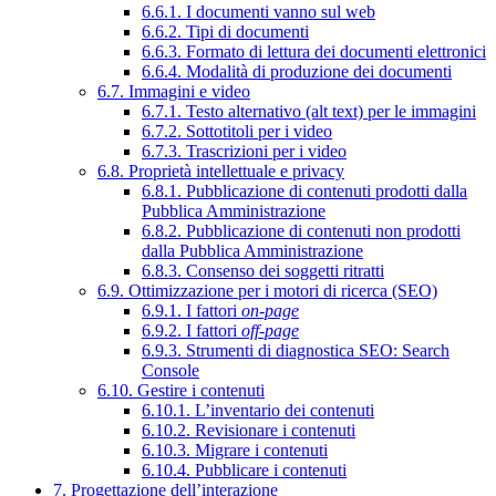
6.6.1. I documenti vanno sul web
6.6.2. Tipi di documenti
6.6.3. Formato di lettura dei documenti elettronici
6.6.4. Modalità di produzione dei documenti
6.7. Immagini e video
6.7.1. Testo alternativo (alt text) per le immagini
6.7.2. Sottotitoli per i video
6.7.3. Trascrizioni per i video
6.8. Proprietà intellettuale e privacy
6.8.1. Pubblicazione di contenuti prodotti dalla
Pubblica Amministrazione
6.8.2. Pubblicazione di contenuti non prodotti
dalla Pubblica Amministrazione
6.8.3. Consenso dei soggetti ritratti
6.9. Ottimizzazione per i motori di ricerca (SEO)
6.9.1. I fattori
on-page
6.9.2. I fattori
off-page
6.9.3. Strumenti di diagnostica SEO: Search
Console
6.10. Gestire i contenuti
6.10.1. L’inventario dei contenuti
6.10.2. Revisionare i contenuti
6.10.3. Migrare i contenuti
6.10.4. Pubblicare i contenuti
7. Progettazione dell’interazione