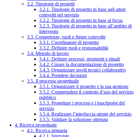
3.2. Tipologie di progetti
3.2.1. Tipologie di progetto in base agli attori
coinvolti nel servizio
3.2.2. Tipologie di progetto in base al focus
3.2.3. Tipologie di progetto in base all’ambito di
intervento
3.3. Competenze, ruoli e figure coinvolte
3.3.1. Coordinatore di progetto
3.3.2. Definire ruoli e responsabilità
3.4. Metodo di lavoro
3.4.1. Definire processi, strumenti e rituali
3.4.2. Curare la documentazione di progetto
3.4.3. Organizzare tavoli tecnici collaborativi
3.4.4. Prendere decisioni
3.5. Il processo progettuale
3.5.1. Organizzare il progetto e la sua gestione
3.5.2. Comprendere il contesto d’uso del servizio
pubblico
3.5.3. Progettare i processi e i
touchpoint
del
servizio
3.5.4. Realizzare l’interfaccia utente del servizio
3.5.5. Validare la soluzione ottenuta
4. Ricerca progettuale
4.1. Ricerca primaria
4.1.1. Interviste