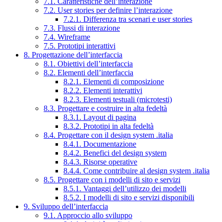
7.1. Caratteristiche dell’interazione
7.2. User stories per definire l’interazione
7.2.1. Differenza tra scenari e user stories
7.3. Flussi di interazione
7.4. Wireframe
7.5. Prototipi interattivi
8. Progettazione dell’interfaccia
8.1. Obiettivi dell’interfaccia
8.2. Elementi dell’interfaccia
8.2.1. Elementi di composizione
8.2.2. Elementi interattivi
8.2.3. Elementi testuali (microtesti)
8.3. Progettare e costruire in alta fedeltà
8.3.1. Layout di pagina
8.3.2. Prototipi in alta fedeltà
8.4. Progettare con il design system .italia
8.4.1. Documentazione
8.4.2. Benefici del design system
8.4.3. Risorse operative
8.4.4. Come contribuire al design system .italia
8.5. Progettare con i modelli di sito e servizi
8.5.1. Vantaggi dell’utilizzo dei modelli
8.5.2. I modelli di sito e servizi disponibili
9. Sviluppo dell’interfaccia
9.1. Approccio allo sviluppo