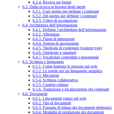
6.2.4. Ricerca sui forum
6.3. Dalla ricerca ai bisogni degli utenti
6.3.1. User stories per definire i contenuti
6.3.2. Job stories per definire i contenuti
6.3.3. Criteri di accettazione
6.4. Architettura dell’informazione
6.4.1. Definire l’architettura dell’informazione
6.4.2. Alberatura
6.4.3. Flussi di interazione
6.4.4. Sistemi di navigazione
6.4.5. Tipologie di contenuto (content type)
6.4.6. Ontologie e standard
6.4.7. Vocabolari controllati e tassonomie
6.5. Scrittura e linguaggio
6.5.1. Come leggono le persone sul web
6.5.2. Le regole per un linguaggio semplice
6.5.3. Microtesti
6.5.4. Scrittura collaborativa
6.5.5. Content critique
6.5.6. Traduzione e localizzazione dei contenuti
6.6. Documenti
6.6.1. I documenti vanno sul web
6.6.2. Tipi di documenti
6.6.3. Formato di lettura dei documenti elettronici
6.6.4. Modalità di produzione dei documenti