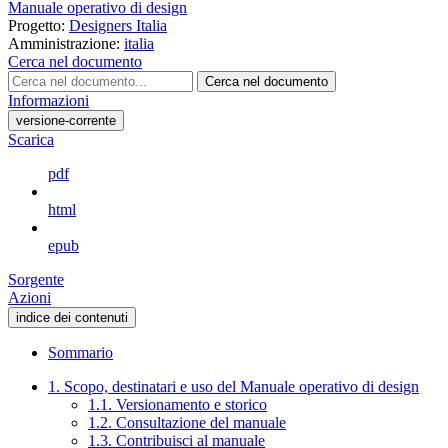
Manuale operativo di design
Progetto:
Designers Italia
Amministrazione:
italia
Cerca nel documento
Cerca nel documento
Informazioni
versione-corrente
Scarica
pdf
html
epub
Sorgente
Azioni
indice dei contenuti
Sommario
1. Scopo, destinatari e uso del Manuale operativo di design
1.1. Versionamento e storico
1.2. Consultazione del manuale
1.3. Contribuisci al manuale