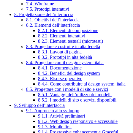
7.4. Wireframe
7.5. Prototipi interattivi
8. Progettazione dell’interfaccia
8.1. Obiettivi dell’interfaccia
8.2. Elementi dell’interfaccia
8.2.1. Elementi di composizione
8.2.2. Elementi interattivi
8.2.3. Elementi testuali (microtesti)
8.3. Progettare e costruire in alta fedeltà
8.3.1. Layout di pagina
8.3.2. Prototipi in alta fedeltà
8.4. Progettare con il design system .italia
8.4.1. Documentazione
8.4.2. Benefici del design system
8.4.3. Risorse operative
8.4.4. Come contribuire al design system .italia
8.5. Progettare con i modelli di sito e servizi
8.5.1. Vantaggi dell’utilizzo dei modelli
8.5.2. I modelli di sito e servizi disponibili
9. Sviluppo dell’interfaccia
9.1. Approccio allo sviluppo
9.1.1. Attività preliminari
9.1.2. Web design responsivo e accessibile
9.1.3. Mobile first
9.1.4. Progressive enhancement e Graceful