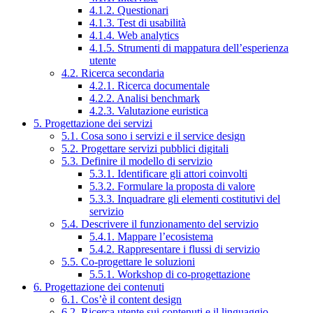
4.1.2. Questionari
4.1.3. Test di usabilità
4.1.4. Web analytics
4.1.5. Strumenti di mappatura dell’esperienza
utente
4.2. Ricerca secondaria
4.2.1. Ricerca documentale
4.2.2. Analisi benchmark
4.2.3. Valutazione euristica
5. Progettazione dei servizi
5.1. Cosa sono i servizi e il service design
5.2. Progettare servizi pubblici digitali
5.3. Definire il modello di servizio
5.3.1. Identificare gli attori coinvolti
5.3.2. Formulare la proposta di valore
5.3.3. Inquadrare gli elementi costitutivi del
servizio
5.4. Descrivere il funzionamento del servizio
5.4.1. Mappare l’ecosistema
5.4.2. Rappresentare i flussi di servizio
5.5. Co-progettare le soluzioni
5.5.1. Workshop di co-progettazione
6. Progettazione dei contenuti
6.1. Cos’è il content design
6.2. Ricerca utente sui contenuti e il linguaggio