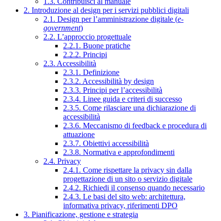
1.3. Contribuisci al manuale
2. Introduzione al design per i servizi pubblici digitali
2.1. Design per l’amministrazione digitale (
e-
government
)
2.2. L’approccio progettuale
2.2.1. Buone pratiche
2.2.2. Principi
2.3. Accessibilità
2.3.1. Definizione
2.3.2. Accessibilità by design
2.3.3. Principi per l’accessibilità
2.3.4. Linee guida e criteri di successo
2.3.5. Come rilasciare una dichiarazione di
accessibilità
2.3.6. Meccanismo di feedback e procedura di
attuazione
2.3.7. Obiettivi accessibilità
2.3.8. Normativa e approfondimenti
2.4. Privacy
2.4.1. Come rispettare la privacy sin dalla
progettazione di un sito o servizio digitale
2.4.2. Richiedi il consenso quando necessario
2.4.3. Le basi del sito web: architettura,
informativa privacy, riferimenti DPO
3. Pianificazione, gestione e strategia