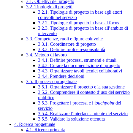
3.1. Obiettivi del progetto
3.2. Tipologie di progetti
3.2.1. Tipologie di progetto in base agli attori
coinvolti nel servizio
3.2.2. Tipologie di progetto in base al focus
3.2.3. Tipologie di progetto in base all’ambito di
intervento
3.3. Competenze, ruoli e figure coinvolte
3.3.1. Coordinatore di progetto
3.3.2. Definire ruoli e responsabilità
3.4. Metodo di lavoro
3.4.1. Definire processi, strumenti e rituali
3.4.2. Curare la documentazione di progetto
3.4.3. Organizzare tavoli tecnici collaborativi
3.4.4. Prendere decisioni
3.5. Il processo progettuale
3.5.1. Organizzare il progetto e la sua gestione
3.5.2. Comprendere il contesto d’uso del servizio
pubblico
3.5.3. Progettare i processi e i
touchpoint
del
servizio
3.5.4. Realizzare l’interfaccia utente del servizio
3.5.5. Validare la soluzione ottenuta
4. Ricerca progettuale
4.1. Ricerca primaria