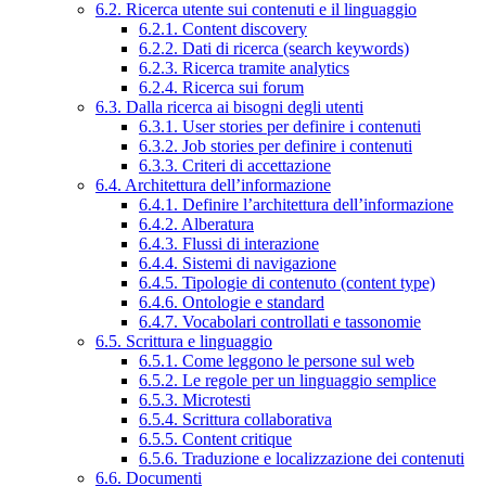
6.2. Ricerca utente sui contenuti e il linguaggio
6.2.1. Content discovery
6.2.2. Dati di ricerca (search keywords)
6.2.3. Ricerca tramite analytics
6.2.4. Ricerca sui forum
6.3. Dalla ricerca ai bisogni degli utenti
6.3.1. User stories per definire i contenuti
6.3.2. Job stories per definire i contenuti
6.3.3. Criteri di accettazione
6.4. Architettura dell’informazione
6.4.1. Definire l’architettura dell’informazione
6.4.2. Alberatura
6.4.3. Flussi di interazione
6.4.4. Sistemi di navigazione
6.4.5. Tipologie di contenuto (content type)
6.4.6. Ontologie e standard
6.4.7. Vocabolari controllati e tassonomie
6.5. Scrittura e linguaggio
6.5.1. Come leggono le persone sul web
6.5.2. Le regole per un linguaggio semplice
6.5.3. Microtesti
6.5.4. Scrittura collaborativa
6.5.5. Content critique
6.5.6. Traduzione e localizzazione dei contenuti
6.6. Documenti