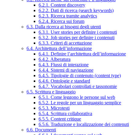
6.2.1. Content discovery
6.2.2. Dati di ricerca (search keywords)
6.2.3. Ricerca tramite analytics
6.2.4. Ricerca sui forum
6.3. Dalla ricerca ai bisogni degli utenti
6.3.1. User stories per definire i contenuti
6.3.2. Job stories per definire i contenuti
6.3.3. Criteri di accettazione
6.4. Architettura dell’informazione
6.4.1. Definire l’architettura dell’informazione
6.4.2. Alberatura
6.4.3. Flussi di interazione
6.4.4. Sistemi di navigazione
6.4.5. Tipologie di contenuto (content type)
6.4.6. Ontologie e standard
6.4.7. Vocabolari controllati e tassonomie
6.5. Scrittura e linguaggio
6.5.1. Come leggono le persone sul web
6.5.2. Le regole per un linguaggio semplice
6.5.3. Microtesti
6.5.4. Scrittura collaborativa
6.5.5. Content critique
6.5.6. Traduzione e localizzazione dei contenuti
6.6. Documenti