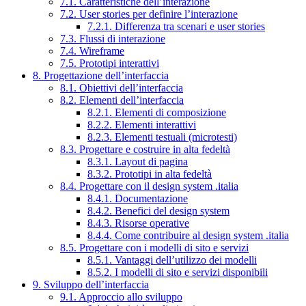
7.1. Caratteristiche dell’interazione
7.2. User stories per definire l’interazione
7.2.1. Differenza tra scenari e user stories
7.3. Flussi di interazione
7.4. Wireframe
7.5. Prototipi interattivi
8. Progettazione dell’interfaccia
8.1. Obiettivi dell’interfaccia
8.2. Elementi dell’interfaccia
8.2.1. Elementi di composizione
8.2.2. Elementi interattivi
8.2.3. Elementi testuali (microtesti)
8.3. Progettare e costruire in alta fedeltà
8.3.1. Layout di pagina
8.3.2. Prototipi in alta fedeltà
8.4. Progettare con il design system .italia
8.4.1. Documentazione
8.4.2. Benefici del design system
8.4.3. Risorse operative
8.4.4. Come contribuire al design system .italia
8.5. Progettare con i modelli di sito e servizi
8.5.1. Vantaggi dell’utilizzo dei modelli
8.5.2. I modelli di sito e servizi disponibili
9. Sviluppo dell’interfaccia
9.1. Approccio allo sviluppo