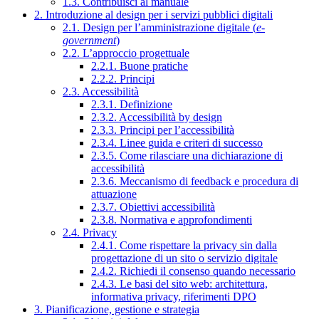
1.3. Contribuisci al manuale
2. Introduzione al design per i servizi pubblici digitali
2.1. Design per l’amministrazione digitale (
e-
government
)
2.2. L’approccio progettuale
2.2.1. Buone pratiche
2.2.2. Principi
2.3. Accessibilità
2.3.1. Definizione
2.3.2. Accessibilità by design
2.3.3. Principi per l’accessibilità
2.3.4. Linee guida e criteri di successo
2.3.5. Come rilasciare una dichiarazione di
accessibilità
2.3.6. Meccanismo di feedback e procedura di
attuazione
2.3.7. Obiettivi accessibilità
2.3.8. Normativa e approfondimenti
2.4. Privacy
2.4.1. Come rispettare la privacy sin dalla
progettazione di un sito o servizio digitale
2.4.2. Richiedi il consenso quando necessario
2.4.3. Le basi del sito web: architettura,
informativa privacy, riferimenti DPO
3. Pianificazione, gestione e strategia