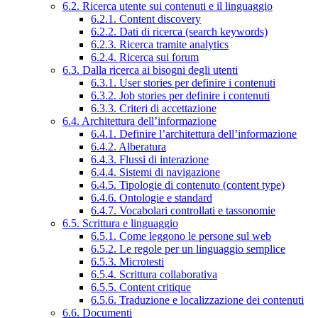
6.2. Ricerca utente sui contenuti e il linguaggio
6.2.1. Content discovery
6.2.2. Dati di ricerca (search keywords)
6.2.3. Ricerca tramite analytics
6.2.4. Ricerca sui forum
6.3. Dalla ricerca ai bisogni degli utenti
6.3.1. User stories per definire i contenuti
6.3.2. Job stories per definire i contenuti
6.3.3. Criteri di accettazione
6.4. Architettura dell’informazione
6.4.1. Definire l’architettura dell’informazione
6.4.2. Alberatura
6.4.3. Flussi di interazione
6.4.4. Sistemi di navigazione
6.4.5. Tipologie di contenuto (content type)
6.4.6. Ontologie e standard
6.4.7. Vocabolari controllati e tassonomie
6.5. Scrittura e linguaggio
6.5.1. Come leggono le persone sul web
6.5.2. Le regole per un linguaggio semplice
6.5.3. Microtesti
6.5.4. Scrittura collaborativa
6.5.5. Content critique
6.5.6. Traduzione e localizzazione dei contenuti
6.6. Documenti