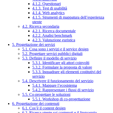
4.1.2. Questionari
4.1.3. Test di usabilità
4.1.4. Web analytics
4.1.5. Strumenti di mappatura dell’esperienza
utente
4.2. Ricerca secondaria
4.2.1. Ricerca documentale
4.2.2. Analisi benchmark
4.2.3. Valutazione euristica
5. Progettazione dei servizi
5.1. Cosa sono i servizi e il service design
5.2. Progettare servizi pubblici digitali
5.3. Definire il modello di servizio
5.3.1. Identificare gli attori coinvolti
5.3.2. Formulare la proposta di valore
5.3.3. Inquadrare gli elementi costitutivi del
servizio
5.4. Descrivere il funzionamento del servizio
5.4.1. Mappare l’ecosistema
5.4.2. Rappresentare i flussi di servizio
5.5. Co-progettare le soluzioni
5.5.1. Workshop di co-progettazione
6. Progettazione dei contenuti
6.1. Cos’è il content design
6.2. Ricerca utente sui contenuti e il linguaggio