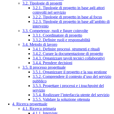
3.2. Tipologie di progetti
3.2.1. Tipologie di progetto in base agli attori
coinvolti nel servizio
3.2.2. Tipologie di progetto in base al focus
3.2.3. Tipologie di progetto in base all’ambito di
intervento
3.3. Competenze, ruoli e figure coinvolte
3.3.1. Coordinatore di progetto
3.3.2. Definire ruoli e responsabilità
3.4. Metodo di lavoro
3.4.1. Definire processi, strumenti e rituali
3.4.2. Curare la documentazione di progetto
3.4.3. Organizzare tavoli tecnici collaborativi
3.4.4. Prendere decisioni
3.5. Il processo progettuale
3.5.1. Organizzare il progetto e la sua gestione
3.5.2. Comprendere il contesto d’uso del servizio
pubblico
3.5.3. Progettare i processi e i
touchpoint
del
servizio
3.5.4. Realizzare l’interfaccia utente del servizio
3.5.5. Validare la soluzione ottenuta
4. Ricerca progettuale
4.1. Ricerca primaria
4.1.1. Interviste