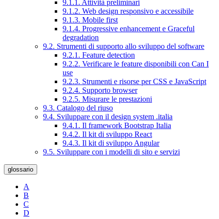
9.1.1. Attività preliminari
9.1.2. Web design responsivo e accessibile
9.1.3. Mobile first
9.1.4. Progressive enhancement e Graceful
degradation
9.2. Strumenti di supporto allo sviluppo del software
9.2.1. Feature detection
9.2.2. Verificare le feature disponibili con Can I
use
9.2.3. Strumenti e risorse per CSS e JavaScript
9.2.4. Supporto browser
9.2.5. Misurare le prestazioni
9.3. Catalogo del riuso
9.4. Sviluppare con il design system .italia
9.4.1. Il framework Bootstrap Italia
9.4.2. Il kit di sviluppo React
9.4.3. Il kit di sviluppo Angular
9.5. Sviluppare con i modelli di sito e servizi
glossario
A
B
C
D