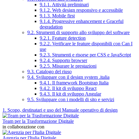
9.1.1. Attività preliminari
9.1.2. Web design responsivo e accessibile
9.1.3. Mobile first
9.1.4. Progressive enhancement e Graceful
degradation
9.2. Strumenti di supporto allo sviluppo del software
9.2.1. Feature detection
9.2.2. Verificare le feature disponibili con Can I
use
9.2.3. Strumenti e risorse per CSS e JavaScript
9.2.4. Supporto browser
9.2.5. Misurare le prestazioni
9.3. Catalogo del riuso
9.4. Sviluppare con il design system .italia
9.4.1. Il framework Bootstrap Italia
9.4.2. Il kit di sviluppo React
9.4.3. Il kit di sviluppo Angular
9.5. Sviluppare con i modelli di sito e servizi
1. Scopo, destinatari e uso del Manuale operativo di design
Team per la Trasformazione Digitale
in collaborazione con
Agenzia per l'Italia Digitale