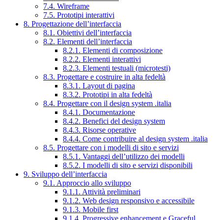
7.4. Wireframe
7.5. Prototipi interattivi
8. Progettazione dell’interfaccia
8.1. Obiettivi dell’interfaccia
8.2. Elementi dell’interfaccia
8.2.1. Elementi di composizione
8.2.2. Elementi interattivi
8.2.3. Elementi testuali (microtesti)
8.3. Progettare e costruire in alta fedeltà
8.3.1. Layout di pagina
8.3.2. Prototipi in alta fedeltà
8.4. Progettare con il design system .italia
8.4.1. Documentazione
8.4.2. Benefici del design system
8.4.3. Risorse operative
8.4.4. Come contribuire al design system .italia
8.5. Progettare con i modelli di sito e servizi
8.5.1. Vantaggi dell’utilizzo dei modelli
8.5.2. I modelli di sito e servizi disponibili
9. Sviluppo dell’interfaccia
9.1. Approccio allo sviluppo
9.1.1. Attività preliminari
9.1.2. Web design responsivo e accessibile
9.1.3. Mobile first
9.1.4. Progressive enhancement e Graceful