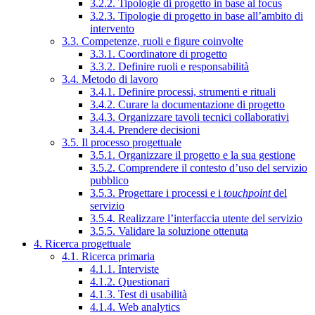
3.2.2. Tipologie di progetto in base al focus
3.2.3. Tipologie di progetto in base all’ambito di
intervento
3.3. Competenze, ruoli e figure coinvolte
3.3.1. Coordinatore di progetto
3.3.2. Definire ruoli e responsabilità
3.4. Metodo di lavoro
3.4.1. Definire processi, strumenti e rituali
3.4.2. Curare la documentazione di progetto
3.4.3. Organizzare tavoli tecnici collaborativi
3.4.4. Prendere decisioni
3.5. Il processo progettuale
3.5.1. Organizzare il progetto e la sua gestione
3.5.2. Comprendere il contesto d’uso del servizio
pubblico
3.5.3. Progettare i processi e i
touchpoint
del
servizio
3.5.4. Realizzare l’interfaccia utente del servizio
3.5.5. Validare la soluzione ottenuta
4. Ricerca progettuale
4.1. Ricerca primaria
4.1.1. Interviste
4.1.2. Questionari
4.1.3. Test di usabilità
4.1.4. Web analytics