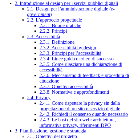
2. Introduzione al design per i servizi pubblici digitali
2.1. Design per l’amministrazione digitale (
e-
government
)
2.2. L’approccio progettuale
2.2.1. Buone pratiche
2.2.2. Principi
2.3. Accessibilità
2.3.1. Definizione
2.3.2. Accessibilità by design
2.3.3. Principi per l’accessibilità
2.3.4. Linee guida e criteri di successo
2.3.5. Come rilasciare una dichiarazione di
accessibilità
2.3.6. Meccanismo di feedback e procedura di
attuazione
2.3.7. Obiettivi accessibilità
2.3.8. Normativa e approfondimenti
2.4. Privacy
2.4.1. Come rispettare la privacy sin dalla
progettazione di un sito o servizio digitale
2.4.2. Richiedi il consenso quando necessario
2.4.3. Le basi del sito web: architettura,
informativa privacy, riferimenti DPO
3. Pianificazione, gestione e strategia
3.1. Obiettivi del progetto