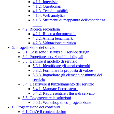
4.1.1. Interviste
4.1.2. Questionari
4.1.3. Test di usabilità
4.1.4. Web analytics
4.1.5. Strumenti di mappatura dell’esperienza
utente
4.2. Ricerca secondaria
4.2.1. Ricerca documentale
4.2.2. Analisi benchmark
4.2.3. Valutazione euristica
5. Progettazione dei servizi
5.1. Cosa sono i servizi e il service design
5.2. Progettare servizi pubblici digitali
5.3. Definire il modello di servizio
5.3.1. Identificare gli attori coinvolti
5.3.2. Formulare la proposta di valore
5.3.3. Inquadrare gli elementi costitutivi del
servizio
5.4. Descrivere il funzionamento del servizio
5.4.1. Mappare l’ecosistema
5.4.2. Rappresentare i flussi di servizio
5.5. Co-progettare le soluzioni
5.5.1. Workshop di co-progettazione
6. Progettazione dei contenuti
6.1. Cos’è il content design