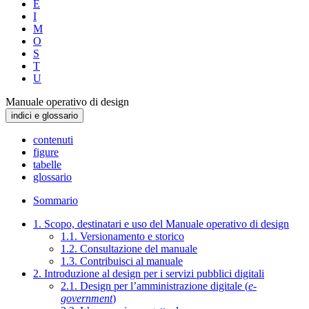
E
I
M
O
S
T
U
Manuale operativo di design
indici e glossario
contenuti
figure
tabelle
glossario
Sommario
1. Scopo, destinatari e uso del Manuale operativo di design
1.1. Versionamento e storico
1.2. Consultazione del manuale
1.3. Contribuisci al manuale
2. Introduzione al design per i servizi pubblici digitali
2.1. Design per l’amministrazione digitale (
e-
government
)