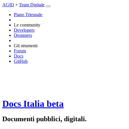
AGID
+
Team Digitale
Piano Triennale
Le community
Developers
Designers
Gli strumenti
Forum
Docs
GitHub
Docs Italia
beta
Documenti pubblici, digitali.