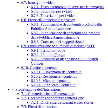
6.7. Immagini e video
6.7.1. Testo alternativo (alt text) per le immagini
6.7.2. Sottotitoli per i video
6.7.3. Trascrizioni per i video
6.8. Proprietà intellettuale e privacy
6.8.1. Pubblicazione di contenuti prodotti dalla
Pubblica Amministrazione
6.8.2. Pubblicazione di contenuti non prodotti
dalla Pubblica Amministrazione
6.8.3. Consenso dei soggetti ritratti
6.9. Ottimizzazione per i motori di ricerca (SEO)
6.9.1. I fattori
on-page
6.9.2. I fattori
off-page
6.9.3. Strumenti di diagnostica SEO: Search
Console
6.10. Gestire i contenuti
6.10.1. L’inventario dei contenuti
6.10.2. Revisionare i contenuti
6.10.3. Migrare i contenuti
6.10.4. Pubblicare i contenuti
7. Progettazione dell’interazione
7.1. Caratteristiche dell’interazione
7.2. User stories per definire l’interazione
7.2.1. Differenza tra scenari e user stories
7.3. Flussi di interazione