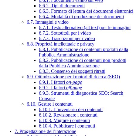
6.6.1. I documenti vanno sul web
6.6.2. Tipi di documenti
6.6.3. Formato di lettura dei documenti elettronici
6.6.4. Modalità di produzione dei documenti
6.7. Immagini e video
6.7.1. Testo alternativo (alt text) per le immagini
6.7.2. Sottotitoli per i video
6.7.3. Trascrizioni per i video
6.8. Proprietà intellettuale e privacy
6.8.1. Pubblicazione di contenuti prodotti dalla
Pubblica Amministrazione
6.8.2. Pubblicazione di contenuti non prodotti
dalla Pubblica Amministrazione
6.8.3. Consenso dei soggetti ritratti
6.9. Ottimizzazione per i motori di ricerca (SEO)
6.9.1. I fattori
on-page
6.9.2. I fattori
off-page
6.9.3. Strumenti di diagnostica SEO: Search
Console
6.10. Gestire i contenuti
6.10.1. L’inventario dei contenuti
6.10.2. Revisionare i contenuti
6.10.3. Migrare i contenuti
6.10.4. Pubblicare i contenuti
7. Progettazione dell’interazione