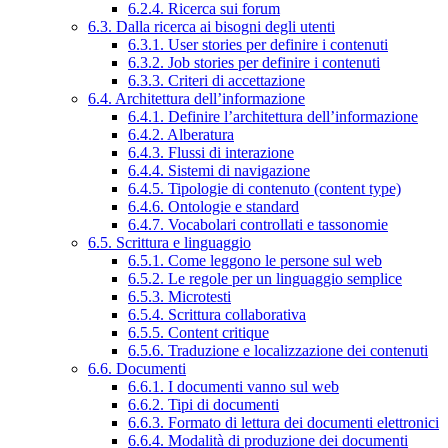
6.2.4. Ricerca sui forum
6.3. Dalla ricerca ai bisogni degli utenti
6.3.1. User stories per definire i contenuti
6.3.2. Job stories per definire i contenuti
6.3.3. Criteri di accettazione
6.4. Architettura dell’informazione
6.4.1. Definire l’architettura dell’informazione
6.4.2. Alberatura
6.4.3. Flussi di interazione
6.4.4. Sistemi di navigazione
6.4.5. Tipologie di contenuto (content type)
6.4.6. Ontologie e standard
6.4.7. Vocabolari controllati e tassonomie
6.5. Scrittura e linguaggio
6.5.1. Come leggono le persone sul web
6.5.2. Le regole per un linguaggio semplice
6.5.3. Microtesti
6.5.4. Scrittura collaborativa
6.5.5. Content critique
6.5.6. Traduzione e localizzazione dei contenuti
6.6. Documenti
6.6.1. I documenti vanno sul web
6.6.2. Tipi di documenti
6.6.3. Formato di lettura dei documenti elettronici
6.6.4. Modalità di produzione dei documenti