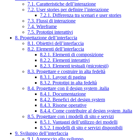
7.1. Caratteristiche dell’interazione
7.2. User stories per definire l’interazione
7.2.1. Differenza tra scenari e user stories
7.3. Flussi di interazione
7.4. Wireframe
7.5. Prototipi interattivi
8. Progettazione dell’interfaccia
8.1. Obiettivi dell’interfaccia
8.2. Elementi dell’interfaccia
8.2.1. Elementi di composizione
8.2.2. Elementi interattivi
8.2.3. Elementi testuali (microtesti)
8.3. Progettare e costruire in alta fedeltà
8.3.1. Layout di pagina
8.3.2. Prototipi in alta fedeltà
8.4. Progettare con il design system .italia
8.4.1. Documentazione
8.4.2. Benefici del design system
8.4.3. Risorse operative
8.4.4. Come contribuire al design system .italia
8.5. Progettare con i modelli di sito e servizi
8.5.1. Vantaggi dell’utilizzo dei modelli
8.5.2. I modelli di sito e servizi disponibili
9. Sviluppo dell’interfaccia
9.1. Approccio allo sviluppo