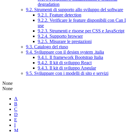
degradation
9.2. Strumenti di supporto allo sviluppo del software
9.2.1. Feature detection
9.2.2. Verificare le feature disponibili con Can I
use
9.2.3. Strumenti e risorse per CSS e JavaScript
9.2.4. Supporto browser
9.2.5. Misurare le prestazioni
9.3. Catalogo del riuso
9.4. Sviluppare con il design system .italia
9.4.1. Il framework Bootstrap Italia
9.4.2. Il kit di sviluppo React
9.4.3. Il kit di sviluppo Angular
9.5. Sviluppare con i modelli di sito e servizi
None
None
A
B
C
D
E
I
M