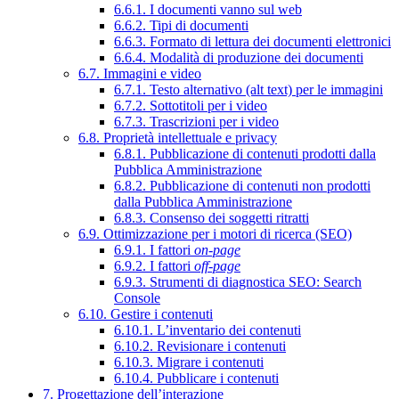
6.6.1. I documenti vanno sul web
6.6.2. Tipi di documenti
6.6.3. Formato di lettura dei documenti elettronici
6.6.4. Modalità di produzione dei documenti
6.7. Immagini e video
6.7.1. Testo alternativo (alt text) per le immagini
6.7.2. Sottotitoli per i video
6.7.3. Trascrizioni per i video
6.8. Proprietà intellettuale e privacy
6.8.1. Pubblicazione di contenuti prodotti dalla
Pubblica Amministrazione
6.8.2. Pubblicazione di contenuti non prodotti
dalla Pubblica Amministrazione
6.8.3. Consenso dei soggetti ritratti
6.9. Ottimizzazione per i motori di ricerca (SEO)
6.9.1. I fattori
on-page
6.9.2. I fattori
off-page
6.9.3. Strumenti di diagnostica SEO: Search
Console
6.10. Gestire i contenuti
6.10.1. L’inventario dei contenuti
6.10.2. Revisionare i contenuti
6.10.3. Migrare i contenuti
6.10.4. Pubblicare i contenuti
7. Progettazione dell’interazione