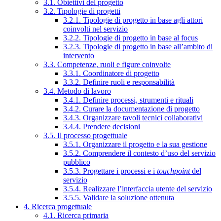
3.1. Obiettivi del progetto
3.2. Tipologie di progetti
3.2.1. Tipologie di progetto in base agli attori
coinvolti nel servizio
3.2.2. Tipologie di progetto in base al focus
3.2.3. Tipologie di progetto in base all’ambito di
intervento
3.3. Competenze, ruoli e figure coinvolte
3.3.1. Coordinatore di progetto
3.3.2. Definire ruoli e responsabilità
3.4. Metodo di lavoro
3.4.1. Definire processi, strumenti e rituali
3.4.2. Curare la documentazione di progetto
3.4.3. Organizzare tavoli tecnici collaborativi
3.4.4. Prendere decisioni
3.5. Il processo progettuale
3.5.1. Organizzare il progetto e la sua gestione
3.5.2. Comprendere il contesto d’uso del servizio
pubblico
3.5.3. Progettare i processi e i
touchpoint
del
servizio
3.5.4. Realizzare l’interfaccia utente del servizio
3.5.5. Validare la soluzione ottenuta
4. Ricerca progettuale
4.1. Ricerca primaria