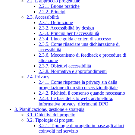
2.2. L’approccio progettuale
2.2.1. Buone pratiche
2.2.2. Principi
2.3. Accessibilità
2.3.1. Definizione
2.3.2. Accessibilità by design
2.3.3. Principi per l’accessibilità
2.3.4. Linee guida e criteri di successo
2.3.5. Come rilasciare una dichiarazione di
accessibilità
2.3.6. Meccanismo di feedback e procedura di
attuazione
2.3.7. Obiettivi accessibilità
2.3.8. Normativa e approfondimenti
2.4. Privacy
2.4.1. Come rispettare la privacy sin dalla
progettazione di un sito o servizio digitale
2.4.2. Richiedi il consenso quando necessario
2.4.3. Le basi del sito web: architettura,
informativa privacy, riferimenti DPO
3. Pianificazione, gestione e strategia
3.1. Obiettivi del progetto
3.2. Tipologie di progetti
3.2.1. Tipologie di progetto in base agli attori
coinvolti nel servizio