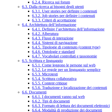
6.2.4. Ricerca sui forum
6.3. Dalla ricerca ai bisogni degli utenti
6.3.1. User stories per definire i contenuti
6.3.2. Job stories per definire i contenuti
6.3.3. Criteri di accettazione
6.4. Architettura dell’informazione
6.4.1. Definire l’architettura dell’informazione
6.4.2. Alberatura
6.4.3. Flussi di interazione
6.4.4. Sistemi di navigazione
6.4.5. Tipologie di contenuto (content type)
6.4.6. Ontologie e standard
6.4.7. Vocabolari controllati e tassonomie
6.5. Scrittura e linguaggio
6.5.1. Come leggono le persone sul web
6.5.2. Le regole per un linguaggio semplice
6.5.3. Microtesti
6.5.4. Scrittura collaborativa
6.5.5. Content critique
6.5.6. Traduzione e localizzazione dei contenuti
6.6. Documenti
6.6.1. I documenti vanno sul web
6.6.2. Tipi di documenti
6.6.3. Formato di lettura dei documenti elettronici
6.6.4. Modalità di produzione dei documenti