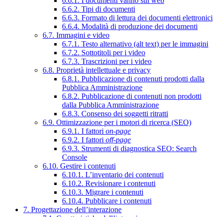
6.6.1. I documenti vanno sul web
6.6.2. Tipi di documenti
6.6.3. Formato di lettura dei documenti elettronici
6.6.4. Modalità di produzione dei documenti
6.7. Immagini e video
6.7.1. Testo alternativo (alt text) per le immagini
6.7.2. Sottotitoli per i video
6.7.3. Trascrizioni per i video
6.8. Proprietà intellettuale e privacy
6.8.1. Pubblicazione di contenuti prodotti dalla
Pubblica Amministrazione
6.8.2. Pubblicazione di contenuti non prodotti
dalla Pubblica Amministrazione
6.8.3. Consenso dei soggetti ritratti
6.9. Ottimizzazione per i motori di ricerca (SEO)
6.9.1. I fattori
on-page
6.9.2. I fattori
off-page
6.9.3. Strumenti di diagnostica SEO: Search
Console
6.10. Gestire i contenuti
6.10.1. L’inventario dei contenuti
6.10.2. Revisionare i contenuti
6.10.3. Migrare i contenuti
6.10.4. Pubblicare i contenuti
7. Progettazione dell’interazione