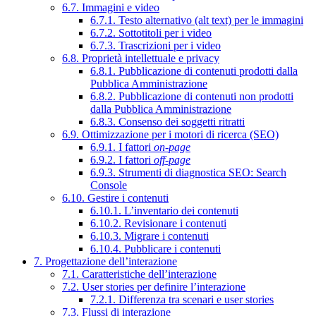
6.7. Immagini e video
6.7.1. Testo alternativo (alt text) per le immagini
6.7.2. Sottotitoli per i video
6.7.3. Trascrizioni per i video
6.8. Proprietà intellettuale e privacy
6.8.1. Pubblicazione di contenuti prodotti dalla
Pubblica Amministrazione
6.8.2. Pubblicazione di contenuti non prodotti
dalla Pubblica Amministrazione
6.8.3. Consenso dei soggetti ritratti
6.9. Ottimizzazione per i motori di ricerca (SEO)
6.9.1. I fattori
on-page
6.9.2. I fattori
off-page
6.9.3. Strumenti di diagnostica SEO: Search
Console
6.10. Gestire i contenuti
6.10.1. L’inventario dei contenuti
6.10.2. Revisionare i contenuti
6.10.3. Migrare i contenuti
6.10.4. Pubblicare i contenuti
7. Progettazione dell’interazione
7.1. Caratteristiche dell’interazione
7.2. User stories per definire l’interazione
7.2.1. Differenza tra scenari e user stories
7.3. Flussi di interazione