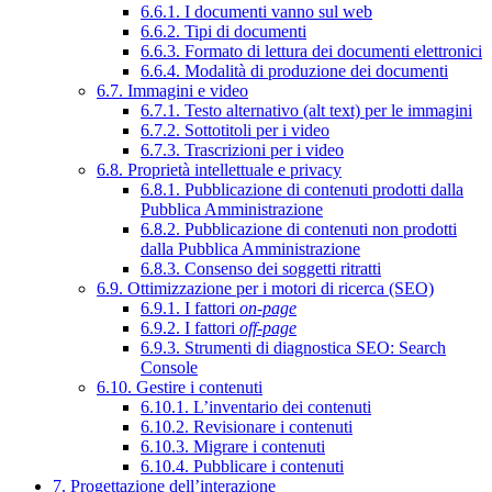
6.6.1. I documenti vanno sul web
6.6.2. Tipi di documenti
6.6.3. Formato di lettura dei documenti elettronici
6.6.4. Modalità di produzione dei documenti
6.7. Immagini e video
6.7.1. Testo alternativo (alt text) per le immagini
6.7.2. Sottotitoli per i video
6.7.3. Trascrizioni per i video
6.8. Proprietà intellettuale e privacy
6.8.1. Pubblicazione di contenuti prodotti dalla
Pubblica Amministrazione
6.8.2. Pubblicazione di contenuti non prodotti
dalla Pubblica Amministrazione
6.8.3. Consenso dei soggetti ritratti
6.9. Ottimizzazione per i motori di ricerca (SEO)
6.9.1. I fattori
on-page
6.9.2. I fattori
off-page
6.9.3. Strumenti di diagnostica SEO: Search
Console
6.10. Gestire i contenuti
6.10.1. L’inventario dei contenuti
6.10.2. Revisionare i contenuti
6.10.3. Migrare i contenuti
6.10.4. Pubblicare i contenuti
7. Progettazione dell’interazione