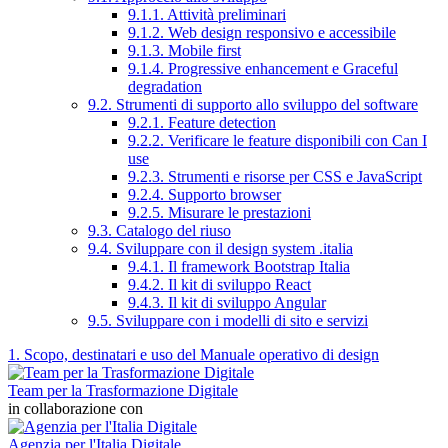
9.1.1. Attività preliminari
9.1.2. Web design responsivo e accessibile
9.1.3. Mobile first
9.1.4. Progressive enhancement e Graceful
degradation
9.2. Strumenti di supporto allo sviluppo del software
9.2.1. Feature detection
9.2.2. Verificare le feature disponibili con Can I
use
9.2.3. Strumenti e risorse per CSS e JavaScript
9.2.4. Supporto browser
9.2.5. Misurare le prestazioni
9.3. Catalogo del riuso
9.4. Sviluppare con il design system .italia
9.4.1. Il framework Bootstrap Italia
9.4.2. Il kit di sviluppo React
9.4.3. Il kit di sviluppo Angular
9.5. Sviluppare con i modelli di sito e servizi
1. Scopo, destinatari e uso del Manuale operativo di design
Team per la Trasformazione Digitale
in collaborazione con
Agenzia per l'Italia Digitale