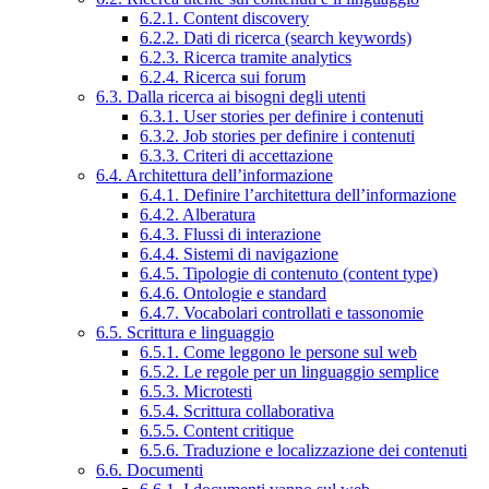
6.2.1. Content discovery
6.2.2. Dati di ricerca (search keywords)
6.2.3. Ricerca tramite analytics
6.2.4. Ricerca sui forum
6.3. Dalla ricerca ai bisogni degli utenti
6.3.1. User stories per definire i contenuti
6.3.2. Job stories per definire i contenuti
6.3.3. Criteri di accettazione
6.4. Architettura dell’informazione
6.4.1. Definire l’architettura dell’informazione
6.4.2. Alberatura
6.4.3. Flussi di interazione
6.4.4. Sistemi di navigazione
6.4.5. Tipologie di contenuto (content type)
6.4.6. Ontologie e standard
6.4.7. Vocabolari controllati e tassonomie
6.5. Scrittura e linguaggio
6.5.1. Come leggono le persone sul web
6.5.2. Le regole per un linguaggio semplice
6.5.3. Microtesti
6.5.4. Scrittura collaborativa
6.5.5. Content critique
6.5.6. Traduzione e localizzazione dei contenuti
6.6. Documenti