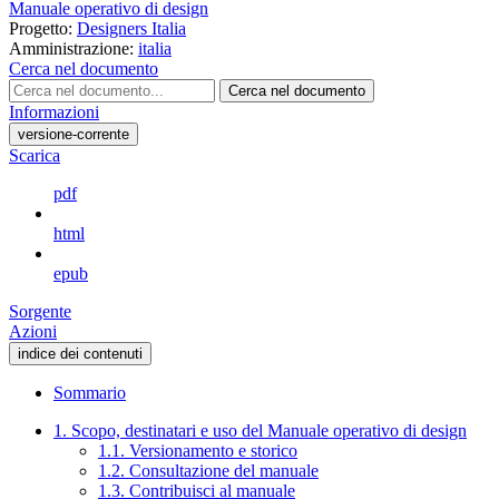
Manuale operativo di design
Progetto:
Designers Italia
Amministrazione:
italia
Cerca nel documento
Cerca nel documento
Informazioni
versione-corrente
Scarica
pdf
html
epub
Sorgente
Azioni
indice dei contenuti
Sommario
1. Scopo, destinatari e uso del Manuale operativo di design
1.1. Versionamento e storico
1.2. Consultazione del manuale
1.3. Contribuisci al manuale