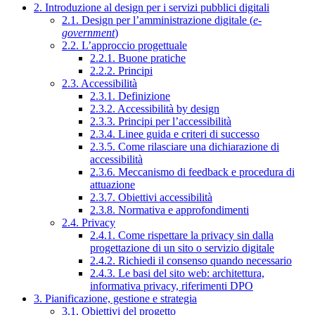
2. Introduzione al design per i servizi pubblici digitali
2.1. Design per l’amministrazione digitale (
e-
government
)
2.2. L’approccio progettuale
2.2.1. Buone pratiche
2.2.2. Principi
2.3. Accessibilità
2.3.1. Definizione
2.3.2. Accessibilità by design
2.3.3. Principi per l’accessibilità
2.3.4. Linee guida e criteri di successo
2.3.5. Come rilasciare una dichiarazione di
accessibilità
2.3.6. Meccanismo di feedback e procedura di
attuazione
2.3.7. Obiettivi accessibilità
2.3.8. Normativa e approfondimenti
2.4. Privacy
2.4.1. Come rispettare la privacy sin dalla
progettazione di un sito o servizio digitale
2.4.2. Richiedi il consenso quando necessario
2.4.3. Le basi del sito web: architettura,
informativa privacy, riferimenti DPO
3. Pianificazione, gestione e strategia
3.1. Obiettivi del progetto