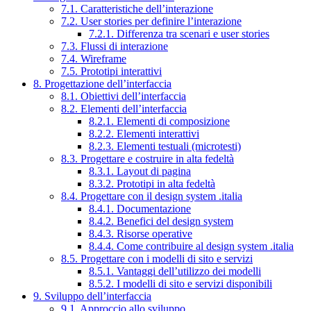
7.1. Caratteristiche dell’interazione
7.2. User stories per definire l’interazione
7.2.1. Differenza tra scenari e user stories
7.3. Flussi di interazione
7.4. Wireframe
7.5. Prototipi interattivi
8. Progettazione dell’interfaccia
8.1. Obiettivi dell’interfaccia
8.2. Elementi dell’interfaccia
8.2.1. Elementi di composizione
8.2.2. Elementi interattivi
8.2.3. Elementi testuali (microtesti)
8.3. Progettare e costruire in alta fedeltà
8.3.1. Layout di pagina
8.3.2. Prototipi in alta fedeltà
8.4. Progettare con il design system .italia
8.4.1. Documentazione
8.4.2. Benefici del design system
8.4.3. Risorse operative
8.4.4. Come contribuire al design system .italia
8.5. Progettare con i modelli di sito e servizi
8.5.1. Vantaggi dell’utilizzo dei modelli
8.5.2. I modelli di sito e servizi disponibili
9. Sviluppo dell’interfaccia
9.1. Approccio allo sviluppo