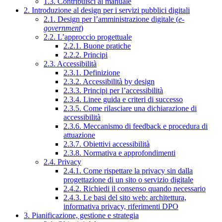
1.3. Contribuisci al manuale
2. Introduzione al design per i servizi pubblici digitali
2.1. Design per l’amministrazione digitale (
e-
government
)
2.2. L’approccio progettuale
2.2.1. Buone pratiche
2.2.2. Principi
2.3. Accessibilità
2.3.1. Definizione
2.3.2. Accessibilità by design
2.3.3. Principi per l’accessibilità
2.3.4. Linee guida e criteri di successo
2.3.5. Come rilasciare una dichiarazione di
accessibilità
2.3.6. Meccanismo di feedback e procedura di
attuazione
2.3.7. Obiettivi accessibilità
2.3.8. Normativa e approfondimenti
2.4. Privacy
2.4.1. Come rispettare la privacy sin dalla
progettazione di un sito o servizio digitale
2.4.2. Richiedi il consenso quando necessario
2.4.3. Le basi del sito web: architettura,
informativa privacy, riferimenti DPO
3. Pianificazione, gestione e strategia