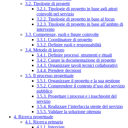
3.2. Tipologie di progetti
3.2.1. Tipologie di progetto in base agli attori
coinvolti nel servizio
3.2.2. Tipologie di progetto in base al focus
3.2.3. Tipologie di progetto in base all’ambito di
intervento
3.3. Competenze, ruoli e figure coinvolte
3.3.1. Coordinatore di progetto
3.3.2. Definire ruoli e responsabilità
3.4. Metodo di lavoro
3.4.1. Definire processi, strumenti e rituali
3.4.2. Curare la documentazione di progetto
3.4.3. Organizzare tavoli tecnici collaborativi
3.4.4. Prendere decisioni
3.5. Il processo progettuale
3.5.1. Organizzare il progetto e la sua gestione
3.5.2. Comprendere il contesto d’uso del servizio
pubblico
3.5.3. Progettare i processi e i
touchpoint
del
servizio
3.5.4. Realizzare l’interfaccia utente del servizio
3.5.5. Validare la soluzione ottenuta
4. Ricerca progettuale
4.1. Ricerca primaria
4.1.1. Interviste