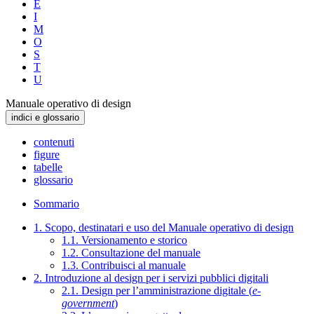
E
I
M
O
S
T
U
Manuale operativo di design
indici e glossario
contenuti
figure
tabelle
glossario
Sommario
1. Scopo, destinatari e uso del Manuale operativo di design
1.1. Versionamento e storico
1.2. Consultazione del manuale
1.3. Contribuisci al manuale
2. Introduzione al design per i servizi pubblici digitali
2.1. Design per l’amministrazione digitale (
e-
government
)