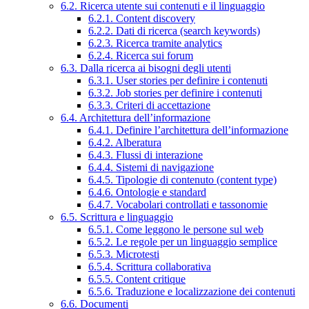
6.2. Ricerca utente sui contenuti e il linguaggio
6.2.1. Content discovery
6.2.2. Dati di ricerca (search keywords)
6.2.3. Ricerca tramite analytics
6.2.4. Ricerca sui forum
6.3. Dalla ricerca ai bisogni degli utenti
6.3.1. User stories per definire i contenuti
6.3.2. Job stories per definire i contenuti
6.3.3. Criteri di accettazione
6.4. Architettura dell’informazione
6.4.1. Definire l’architettura dell’informazione
6.4.2. Alberatura
6.4.3. Flussi di interazione
6.4.4. Sistemi di navigazione
6.4.5. Tipologie di contenuto (content type)
6.4.6. Ontologie e standard
6.4.7. Vocabolari controllati e tassonomie
6.5. Scrittura e linguaggio
6.5.1. Come leggono le persone sul web
6.5.2. Le regole per un linguaggio semplice
6.5.3. Microtesti
6.5.4. Scrittura collaborativa
6.5.5. Content critique
6.5.6. Traduzione e localizzazione dei contenuti
6.6. Documenti