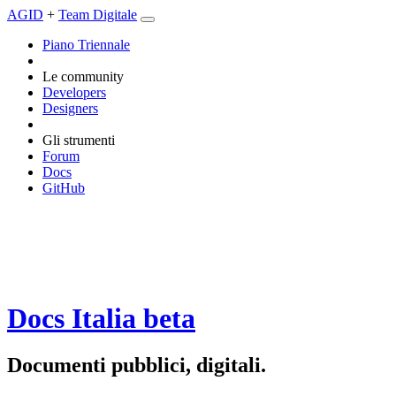
AGID
+
Team Digitale
Piano Triennale
Le community
Developers
Designers
Gli strumenti
Forum
Docs
GitHub
Docs Italia
beta
Documenti pubblici, digitali.