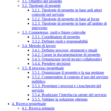
3.1. Obiettivi del progetto
3.2. Tipologie di progetti
3.2.1. Tipologie di progetto in base agli attori
coinvolti nel servizio
3.2.2. Tipologie di progetto in base al focus
3.2.3. Tipologie di progetto in base all’ambito di
intervento
3.3. Competenze, ruoli e figure coinvolte
3.3.1. Coordinatore di progetto
3.3.2. Definire ruoli e responsabilità
3.4. Metodo di lavoro
3.4.1. Definire processi, strumenti e rituali
3.4.2. Curare la documentazione di progetto
3.4.3. Organizzare tavoli tecnici collaborativi
3.4.4. Prendere decisioni
3.5. Il processo progettuale
3.5.1. Organizzare il progetto e la sua gestione
3.5.2. Comprendere il contesto d’uso del servizio
pubblico
3.5.3. Progettare i processi e i
touchpoint
del
servizio
3.5.4. Realizzare l’interfaccia utente del servizio
3.5.5. Validare la soluzione ottenuta
4. Ricerca progettuale
4.1. Ricerca primaria