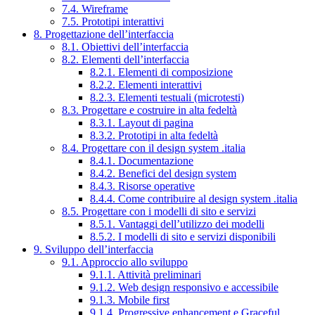
7.4. Wireframe
7.5. Prototipi interattivi
8. Progettazione dell’interfaccia
8.1. Obiettivi dell’interfaccia
8.2. Elementi dell’interfaccia
8.2.1. Elementi di composizione
8.2.2. Elementi interattivi
8.2.3. Elementi testuali (microtesti)
8.3. Progettare e costruire in alta fedeltà
8.3.1. Layout di pagina
8.3.2. Prototipi in alta fedeltà
8.4. Progettare con il design system .italia
8.4.1. Documentazione
8.4.2. Benefici del design system
8.4.3. Risorse operative
8.4.4. Come contribuire al design system .italia
8.5. Progettare con i modelli di sito e servizi
8.5.1. Vantaggi dell’utilizzo dei modelli
8.5.2. I modelli di sito e servizi disponibili
9. Sviluppo dell’interfaccia
9.1. Approccio allo sviluppo
9.1.1. Attività preliminari
9.1.2. Web design responsivo e accessibile
9.1.3. Mobile first
9.1.4. Progressive enhancement e Graceful