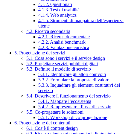
4.1.2. Questionari
4.1.3. Test di usabilità
4.1.4. Web analytics
4.1.5. Strumenti di mappatura dell’esperienza
utente
4.2. Ricerca secondaria
4.2.1. Ricerca documentale
4.2.2. Analisi benchmark
4.2.3. Valutazione euristica
5. Progettazione dei servizi
5.1. Cosa sono i servizi e il service design
5.2. Progettare servizi pubblici digitali
5.3. Definire il modello di servizio
5.3.1. Identificare gli attori coinvolti
5.3.2. Formulare la proposta di valore
5.3.3. Inquadrare gli elementi costitutivi del
servizio
5.4. Descrivere il funzionamento del servizio
5.4.1. Mappare l’ecosistema
5.4.2. Rappresentare i flussi di servizio
5.5. Co-progettare le soluzioni
5.5.1. Workshop di co-progettazione
6. Progettazione dei contenuti
6.1. Cos’è il content design
6.2. Ricerca utente sui contenuti e il linguaggio