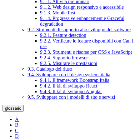
9.1.1. Attività preliminari
9.1.2. Web design responsivo e accessibile
9.1.3. Mobile first
9.1.4. Progressive enhancement e Graceful
degradation
9.2. Strumenti di supporto allo sviluppo del software
9.2.1. Feature detection
9.2.2. Verificare le feature disponibili con Can I
use
9.2.3. Strumenti e risorse per CSS e JavaScript
9.2.4. Supporto browser
9.2.5. Misurare le prestazioni
9.3. Catalogo del riuso
9.4. Sviluppare con il design system .italia
9.4.1. Il framework Bootstrap Italia
9.4.2. Il kit di sviluppo React
9.4.3. Il kit di sviluppo Angular
9.5. Sviluppare con i modelli di sito e servizi
glossario
A
B
C
D