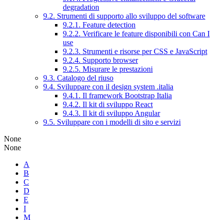
degradation
9.2. Strumenti di supporto allo sviluppo del software
9.2.1. Feature detection
9.2.2. Verificare le feature disponibili con Can I
use
9.2.3. Strumenti e risorse per CSS e JavaScript
9.2.4. Supporto browser
9.2.5. Misurare le prestazioni
9.3. Catalogo del riuso
9.4. Sviluppare con il design system .italia
9.4.1. Il framework Bootstrap Italia
9.4.2. Il kit di sviluppo React
9.4.3. Il kit di sviluppo Angular
9.5. Sviluppare con i modelli di sito e servizi
None
None
A
B
C
D
E
I
M