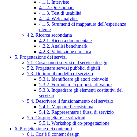
4.1.1. Interviste
4.1.2. Questionari
4.1.3. Test di usabilità
4.1.4. Web analytics
4.1.5. Strumenti di mappatura dell’esperienza
utente
4.2. Ricerca secondaria
4.2.1. Ricerca documentale
4.2.2. Analisi benchmark
4.2.3. Valutazione euristica
5. Progettazione dei servizi
5.1. Cosa sono i servizi e il service design
5.2. Progettare servizi pubblici digitali
5.3. Definire il modello di servizio
5.3.1. Identificare gli attori coinvolti
5.3.2. Formulare la proposta di valore
5.3.3. Inquadrare gli elementi costitutivi del
servizio
5.4. Descrivere il funzionamento del servizio
5.4.1. Mappare l’ecosistema
5.4.2. Rappresentare i flussi di servizio
5.5. Co-progettare le soluzioni
5.5.1. Workshop di co-progettazione
6. Progettazione dei contenuti
6.1. Cos’è il content design