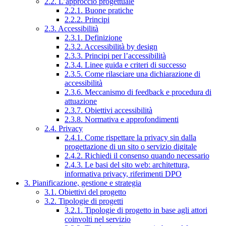
2.2. L’approccio progettuale
2.2.1. Buone pratiche
2.2.2. Principi
2.3. Accessibilità
2.3.1. Definizione
2.3.2. Accessibilità by design
2.3.3. Principi per l’accessibilità
2.3.4. Linee guida e criteri di successo
2.3.5. Come rilasciare una dichiarazione di
accessibilità
2.3.6. Meccanismo di feedback e procedura di
attuazione
2.3.7. Obiettivi accessibilità
2.3.8. Normativa e approfondimenti
2.4. Privacy
2.4.1. Come rispettare la privacy sin dalla
progettazione di un sito o servizio digitale
2.4.2. Richiedi il consenso quando necessario
2.4.3. Le basi del sito web: architettura,
informativa privacy, riferimenti DPO
3. Pianificazione, gestione e strategia
3.1. Obiettivi del progetto
3.2. Tipologie di progetti
3.2.1. Tipologie di progetto in base agli attori
coinvolti nel servizio