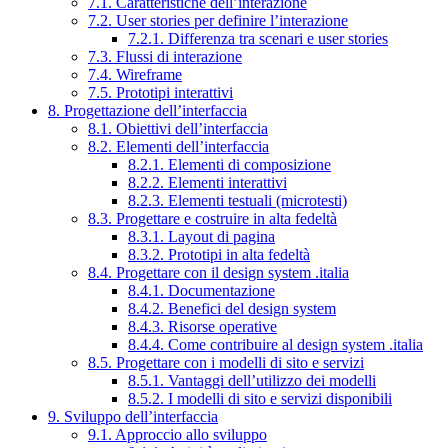
7.1. Caratteristiche dell’interazione
7.2. User stories per definire l’interazione
7.2.1. Differenza tra scenari e user stories
7.3. Flussi di interazione
7.4. Wireframe
7.5. Prototipi interattivi
8. Progettazione dell’interfaccia
8.1. Obiettivi dell’interfaccia
8.2. Elementi dell’interfaccia
8.2.1. Elementi di composizione
8.2.2. Elementi interattivi
8.2.3. Elementi testuali (microtesti)
8.3. Progettare e costruire in alta fedeltà
8.3.1. Layout di pagina
8.3.2. Prototipi in alta fedeltà
8.4. Progettare con il design system .italia
8.4.1. Documentazione
8.4.2. Benefici del design system
8.4.3. Risorse operative
8.4.4. Come contribuire al design system .italia
8.5. Progettare con i modelli di sito e servizi
8.5.1. Vantaggi dell’utilizzo dei modelli
8.5.2. I modelli di sito e servizi disponibili
9. Sviluppo dell’interfaccia
9.1. Approccio allo sviluppo