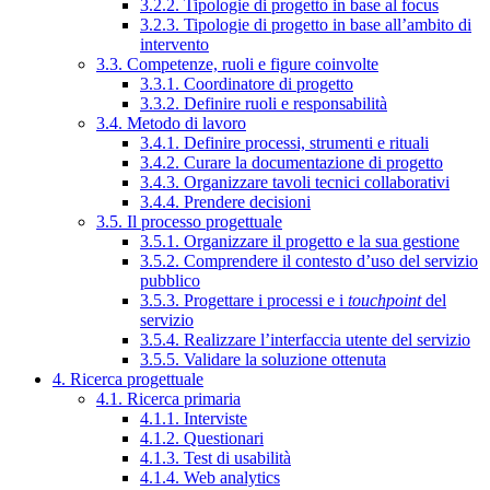
3.2.2. Tipologie di progetto in base al focus
3.2.3. Tipologie di progetto in base all’ambito di
intervento
3.3. Competenze, ruoli e figure coinvolte
3.3.1. Coordinatore di progetto
3.3.2. Definire ruoli e responsabilità
3.4. Metodo di lavoro
3.4.1. Definire processi, strumenti e rituali
3.4.2. Curare la documentazione di progetto
3.4.3. Organizzare tavoli tecnici collaborativi
3.4.4. Prendere decisioni
3.5. Il processo progettuale
3.5.1. Organizzare il progetto e la sua gestione
3.5.2. Comprendere il contesto d’uso del servizio
pubblico
3.5.3. Progettare i processi e i
touchpoint
del
servizio
3.5.4. Realizzare l’interfaccia utente del servizio
3.5.5. Validare la soluzione ottenuta
4. Ricerca progettuale
4.1. Ricerca primaria
4.1.1. Interviste
4.1.2. Questionari
4.1.3. Test di usabilità
4.1.4. Web analytics