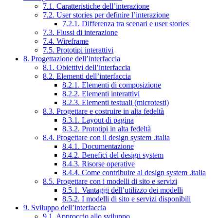
7.1. Caratteristiche dell’interazione
7.2. User stories per definire l’interazione
7.2.1. Differenza tra scenari e user stories
7.3. Flussi di interazione
7.4. Wireframe
7.5. Prototipi interattivi
8. Progettazione dell’interfaccia
8.1. Obiettivi dell’interfaccia
8.2. Elementi dell’interfaccia
8.2.1. Elementi di composizione
8.2.2. Elementi interattivi
8.2.3. Elementi testuali (microtesti)
8.3. Progettare e costruire in alta fedeltà
8.3.1. Layout di pagina
8.3.2. Prototipi in alta fedeltà
8.4. Progettare con il design system .italia
8.4.1. Documentazione
8.4.2. Benefici del design system
8.4.3. Risorse operative
8.4.4. Come contribuire al design system .italia
8.5. Progettare con i modelli di sito e servizi
8.5.1. Vantaggi dell’utilizzo dei modelli
8.5.2. I modelli di sito e servizi disponibili
9. Sviluppo dell’interfaccia
9.1. Approccio allo sviluppo