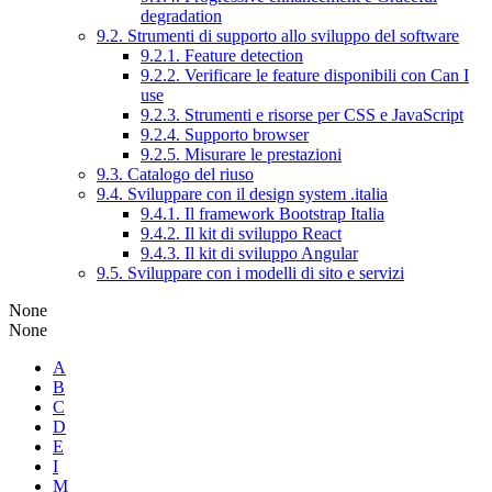
degradation
9.2. Strumenti di supporto allo sviluppo del software
9.2.1. Feature detection
9.2.2. Verificare le feature disponibili con Can I
use
9.2.3. Strumenti e risorse per CSS e JavaScript
9.2.4. Supporto browser
9.2.5. Misurare le prestazioni
9.3. Catalogo del riuso
9.4. Sviluppare con il design system .italia
9.4.1. Il framework Bootstrap Italia
9.4.2. Il kit di sviluppo React
9.4.3. Il kit di sviluppo Angular
9.5. Sviluppare con i modelli di sito e servizi
None
None
A
B
C
D
E
I
M