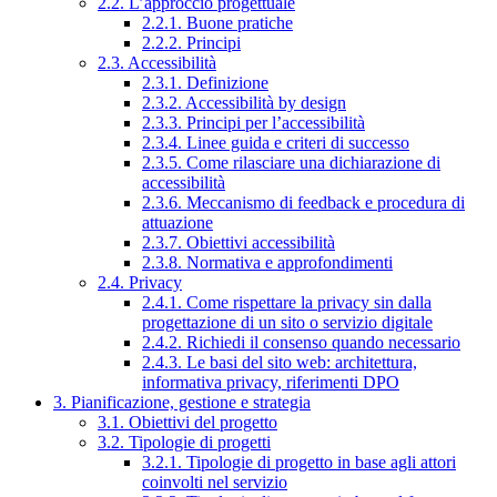
2.2. L’approccio progettuale
2.2.1. Buone pratiche
2.2.2. Principi
2.3. Accessibilità
2.3.1. Definizione
2.3.2. Accessibilità by design
2.3.3. Principi per l’accessibilità
2.3.4. Linee guida e criteri di successo
2.3.5. Come rilasciare una dichiarazione di
accessibilità
2.3.6. Meccanismo di feedback e procedura di
attuazione
2.3.7. Obiettivi accessibilità
2.3.8. Normativa e approfondimenti
2.4. Privacy
2.4.1. Come rispettare la privacy sin dalla
progettazione di un sito o servizio digitale
2.4.2. Richiedi il consenso quando necessario
2.4.3. Le basi del sito web: architettura,
informativa privacy, riferimenti DPO
3. Pianificazione, gestione e strategia
3.1. Obiettivi del progetto
3.2. Tipologie di progetti
3.2.1. Tipologie di progetto in base agli attori
coinvolti nel servizio