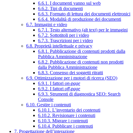
6.6.1. I documenti vanno sul web
6.6.2. Tipi di documenti
6.6.3. Formato di lettura dei documenti elettronici
6.6.4. Modalità di produzione dei documenti
6.7. Immagini e video
6.7.1. Testo alternativo (alt text) per le immagini
6.7.2. Sottotitoli per i video
6.7.3. Trascrizioni per i video
6.8. Proprietà intellettuale e privacy
6.8.1. Pubblicazione di contenuti prodotti dalla
Pubblica Amministrazione
6.8.2. Pubblicazione di contenuti non prodotti
dalla Pubblica Amministrazione
6.8.3. Consenso dei soggetti ritratti
6.9. Ottimizzazione per i motori di ricerca (SEO)
6.9.1. I fattori
on-page
6.9.2. I fattori
off-page
6.9.3. Strumenti di diagnostica SEO: Search
Console
6.10. Gestire i contenuti
6.10.1. L’inventario dei contenuti
6.10.2. Revisionare i contenuti
6.10.3. Migrare i contenuti
6.10.4. Pubblicare i contenuti
7. Progettazione dell’interazione