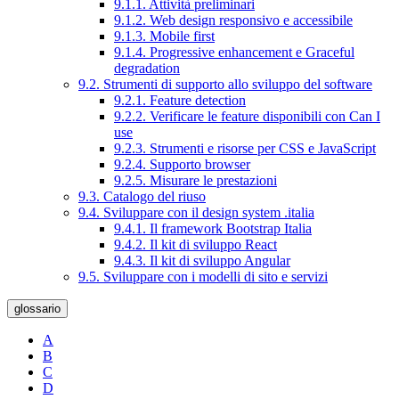
9.1.1. Attività preliminari
9.1.2. Web design responsivo e accessibile
9.1.3. Mobile first
9.1.4. Progressive enhancement e Graceful
degradation
9.2. Strumenti di supporto allo sviluppo del software
9.2.1. Feature detection
9.2.2. Verificare le feature disponibili con Can I
use
9.2.3. Strumenti e risorse per CSS e JavaScript
9.2.4. Supporto browser
9.2.5. Misurare le prestazioni
9.3. Catalogo del riuso
9.4. Sviluppare con il design system .italia
9.4.1. Il framework Bootstrap Italia
9.4.2. Il kit di sviluppo React
9.4.3. Il kit di sviluppo Angular
9.5. Sviluppare con i modelli di sito e servizi
glossario
A
B
C
D