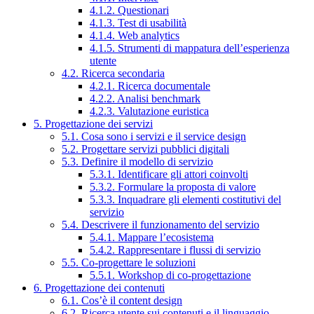
4.1.2. Questionari
4.1.3. Test di usabilità
4.1.4. Web analytics
4.1.5. Strumenti di mappatura dell’esperienza
utente
4.2. Ricerca secondaria
4.2.1. Ricerca documentale
4.2.2. Analisi benchmark
4.2.3. Valutazione euristica
5. Progettazione dei servizi
5.1. Cosa sono i servizi e il service design
5.2. Progettare servizi pubblici digitali
5.3. Definire il modello di servizio
5.3.1. Identificare gli attori coinvolti
5.3.2. Formulare la proposta di valore
5.3.3. Inquadrare gli elementi costitutivi del
servizio
5.4. Descrivere il funzionamento del servizio
5.4.1. Mappare l’ecosistema
5.4.2. Rappresentare i flussi di servizio
5.5. Co-progettare le soluzioni
5.5.1. Workshop di co-progettazione
6. Progettazione dei contenuti
6.1. Cos’è il content design
6.2. Ricerca utente sui contenuti e il linguaggio