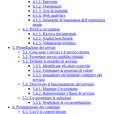
4.1.1. Interviste
4.1.2. Questionari
4.1.3. Test di usabilità
4.1.4. Web analytics
4.1.5. Strumenti di mappatura dell’esperienza
utente
4.2. Ricerca secondaria
4.2.1. Ricerca documentale
4.2.2. Analisi benchmark
4.2.3. Valutazione euristica
5. Progettazione dei servizi
5.1. Cosa sono i servizi e il service design
5.2. Progettare servizi pubblici digitali
5.3. Definire il modello di servizio
5.3.1. Identificare gli attori coinvolti
5.3.2. Formulare la proposta di valore
5.3.3. Inquadrare gli elementi costitutivi del
servizio
5.4. Descrivere il funzionamento del servizio
5.4.1. Mappare l’ecosistema
5.4.2. Rappresentare i flussi di servizio
5.5. Co-progettare le soluzioni
5.5.1. Workshop di co-progettazione
6. Progettazione dei contenuti
6.1. Cos’è il content design