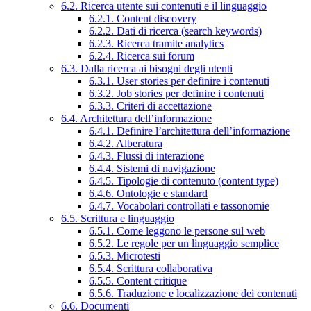
6.2. Ricerca utente sui contenuti e il linguaggio
6.2.1. Content discovery
6.2.2. Dati di ricerca (search keywords)
6.2.3. Ricerca tramite analytics
6.2.4. Ricerca sui forum
6.3. Dalla ricerca ai bisogni degli utenti
6.3.1. User stories per definire i contenuti
6.3.2. Job stories per definire i contenuti
6.3.3. Criteri di accettazione
6.4. Architettura dell’informazione
6.4.1. Definire l’architettura dell’informazione
6.4.2. Alberatura
6.4.3. Flussi di interazione
6.4.4. Sistemi di navigazione
6.4.5. Tipologie di contenuto (content type)
6.4.6. Ontologie e standard
6.4.7. Vocabolari controllati e tassonomie
6.5. Scrittura e linguaggio
6.5.1. Come leggono le persone sul web
6.5.2. Le regole per un linguaggio semplice
6.5.3. Microtesti
6.5.4. Scrittura collaborativa
6.5.5. Content critique
6.5.6. Traduzione e localizzazione dei contenuti
6.6. Documenti