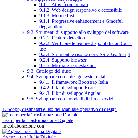
9.1.1. Attività preliminari
9.1.2. Web design responsivo e accessibile
9.1.3. Mobile first
9.1.4. Progressive enhancement e Graceful
degradation
9.2. Strumenti di supporto allo sviluppo del software
9.2.1. Feature detection
9.2.2. Verificare le feature disponibili con Can I
use
9.2.3. Strumenti e risorse per CSS e JavaScript
9.2.4. Supporto browser
9.2.5. Misurare le prestazioni
9.3. Catalogo del riuso
9.4. Sviluppare con il design system .italia
9.4.1. Il framework Bootstrap Italia
9.4.2. Il kit di sviluppo React
9.4.3. Il kit di sviluppo Angular
9.5. Sviluppare con i modelli di sito e servizi
1. Scopo, destinatari e uso del Manuale operativo di design
Team per la Trasformazione Digitale
in collaborazione con
Agenzia per l'Italia Digitale