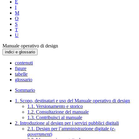
E
I
M
O
S
T
U
Manuale operativo di design
indici e glossario
contenuti
figure
tabelle
glossario
Sommario
1. Scopo, destinatari e uso del Manuale operativo di design
1.1. Versionamento e storico
1.2. Consultazione del manuale
1.3. Contribuisci al manuale
2. Introduzione al design per i servizi pubblici digitali
2.1. Design per l’amministrazione digitale (
e-
government
)