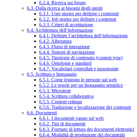
6.2.4. Ricerca sui forum
6.3. Dalla ricerca ai bisogni degli utenti
6.3.1. User stories per definire i contenuti
6.3.2. Job stories per definire i contenuti
6.3.3. Criteri di accettazione
6.4. Architettura dell’informazione
6.4.1. Definire l’architettura dell’informazione
6.4.2. Alberatura
6.4.3. Flussi di interazione
6.4.4. Sistemi di navigazione
6.4.5. Tipologie di contenuto (content type)
6.4.6. Ontologie e standard
6.4.7. Vocabolari controllati e tassonomie
6.5. Scrittura e linguaggio
6.5.1. Come leggono le persone sul web
6.5.2. Le regole per un linguaggio semplice
6.5.3. Microtesti
6.5.4. Scrittura collaborativa
6.5.5. Content critique
6.5.6. Traduzione e localizzazione dei contenuti
6.6. Documenti
6.6.1. I documenti vanno sul web
6.6.2. Tipi di documenti
6.6.3. Formato di lettura dei documenti elettronici
6.6.4. Modalità di produzione dei documenti