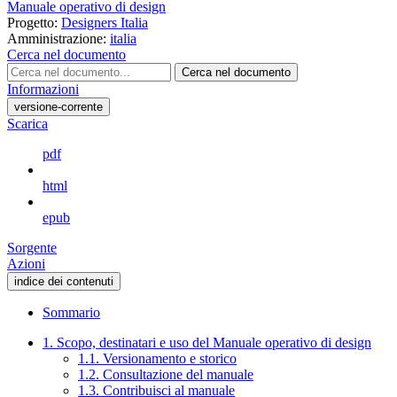
Manuale operativo di design
Progetto:
Designers Italia
Amministrazione:
italia
Cerca nel documento
Cerca nel documento
Informazioni
versione-corrente
Scarica
pdf
html
epub
Sorgente
Azioni
indice dei contenuti
Sommario
1. Scopo, destinatari e uso del Manuale operativo di design
1.1. Versionamento e storico
1.2. Consultazione del manuale
1.3. Contribuisci al manuale