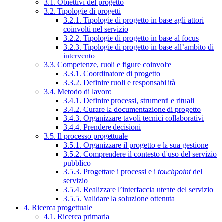
3.1. Obiettivi del progetto
3.2. Tipologie di progetti
3.2.1. Tipologie di progetto in base agli attori
coinvolti nel servizio
3.2.2. Tipologie di progetto in base al focus
3.2.3. Tipologie di progetto in base all’ambito di
intervento
3.3. Competenze, ruoli e figure coinvolte
3.3.1. Coordinatore di progetto
3.3.2. Definire ruoli e responsabilità
3.4. Metodo di lavoro
3.4.1. Definire processi, strumenti e rituali
3.4.2. Curare la documentazione di progetto
3.4.3. Organizzare tavoli tecnici collaborativi
3.4.4. Prendere decisioni
3.5. Il processo progettuale
3.5.1. Organizzare il progetto e la sua gestione
3.5.2. Comprendere il contesto d’uso del servizio
pubblico
3.5.3. Progettare i processi e i
touchpoint
del
servizio
3.5.4. Realizzare l’interfaccia utente del servizio
3.5.5. Validare la soluzione ottenuta
4. Ricerca progettuale
4.1. Ricerca primaria