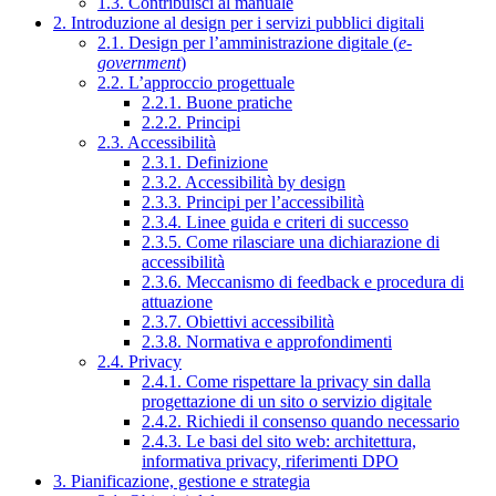
1.3. Contribuisci al manuale
2. Introduzione al design per i servizi pubblici digitali
2.1. Design per l’amministrazione digitale (
e-
government
)
2.2. L’approccio progettuale
2.2.1. Buone pratiche
2.2.2. Principi
2.3. Accessibilità
2.3.1. Definizione
2.3.2. Accessibilità by design
2.3.3. Principi per l’accessibilità
2.3.4. Linee guida e criteri di successo
2.3.5. Come rilasciare una dichiarazione di
accessibilità
2.3.6. Meccanismo di feedback e procedura di
attuazione
2.3.7. Obiettivi accessibilità
2.3.8. Normativa e approfondimenti
2.4. Privacy
2.4.1. Come rispettare la privacy sin dalla
progettazione di un sito o servizio digitale
2.4.2. Richiedi il consenso quando necessario
2.4.3. Le basi del sito web: architettura,
informativa privacy, riferimenti DPO
3. Pianificazione, gestione e strategia