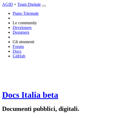
AGID
+
Team Digitale
Piano Triennale
Le community
Developers
Designers
Gli strumenti
Forum
Docs
GitHub
Docs Italia
beta
Documenti pubblici, digitali.