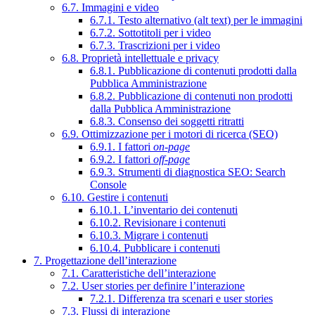
6.7. Immagini e video
6.7.1. Testo alternativo (alt text) per le immagini
6.7.2. Sottotitoli per i video
6.7.3. Trascrizioni per i video
6.8. Proprietà intellettuale e privacy
6.8.1. Pubblicazione di contenuti prodotti dalla
Pubblica Amministrazione
6.8.2. Pubblicazione di contenuti non prodotti
dalla Pubblica Amministrazione
6.8.3. Consenso dei soggetti ritratti
6.9. Ottimizzazione per i motori di ricerca (SEO)
6.9.1. I fattori
on-page
6.9.2. I fattori
off-page
6.9.3. Strumenti di diagnostica SEO: Search
Console
6.10. Gestire i contenuti
6.10.1. L’inventario dei contenuti
6.10.2. Revisionare i contenuti
6.10.3. Migrare i contenuti
6.10.4. Pubblicare i contenuti
7. Progettazione dell’interazione
7.1. Caratteristiche dell’interazione
7.2. User stories per definire l’interazione
7.2.1. Differenza tra scenari e user stories
7.3. Flussi di interazione