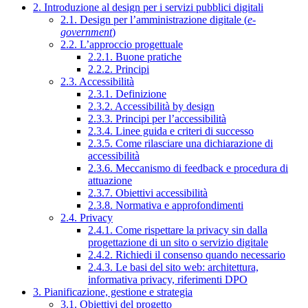
2. Introduzione al design per i servizi pubblici digitali
2.1. Design per l’amministrazione digitale (
e-
government
)
2.2. L’approccio progettuale
2.2.1. Buone pratiche
2.2.2. Principi
2.3. Accessibilità
2.3.1. Definizione
2.3.2. Accessibilità by design
2.3.3. Principi per l’accessibilità
2.3.4. Linee guida e criteri di successo
2.3.5. Come rilasciare una dichiarazione di
accessibilità
2.3.6. Meccanismo di feedback e procedura di
attuazione
2.3.7. Obiettivi accessibilità
2.3.8. Normativa e approfondimenti
2.4. Privacy
2.4.1. Come rispettare la privacy sin dalla
progettazione di un sito o servizio digitale
2.4.2. Richiedi il consenso quando necessario
2.4.3. Le basi del sito web: architettura,
informativa privacy, riferimenti DPO
3. Pianificazione, gestione e strategia
3.1. Obiettivi del progetto