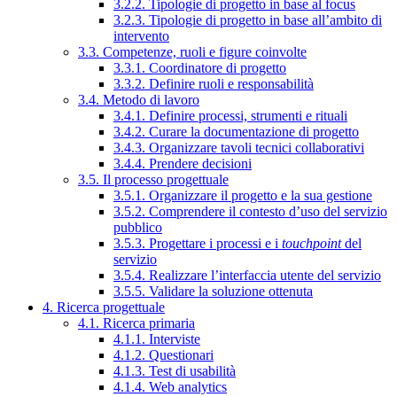
3.2.2. Tipologie di progetto in base al focus
3.2.3. Tipologie di progetto in base all’ambito di
intervento
3.3. Competenze, ruoli e figure coinvolte
3.3.1. Coordinatore di progetto
3.3.2. Definire ruoli e responsabilità
3.4. Metodo di lavoro
3.4.1. Definire processi, strumenti e rituali
3.4.2. Curare la documentazione di progetto
3.4.3. Organizzare tavoli tecnici collaborativi
3.4.4. Prendere decisioni
3.5. Il processo progettuale
3.5.1. Organizzare il progetto e la sua gestione
3.5.2. Comprendere il contesto d’uso del servizio
pubblico
3.5.3. Progettare i processi e i
touchpoint
del
servizio
3.5.4. Realizzare l’interfaccia utente del servizio
3.5.5. Validare la soluzione ottenuta
4. Ricerca progettuale
4.1. Ricerca primaria
4.1.1. Interviste
4.1.2. Questionari
4.1.3. Test di usabilità
4.1.4. Web analytics