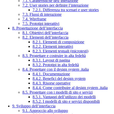
7.1. Caratteristiche dell’interazione
7.2. User stories per definire l’interazione
7.2.1. Differenza tra scenari e user stories
7.3. Flussi di interazione
7.4. Wireframe
7.5. Prototipi interattivi
8. Progettazione dell’interfaccia
8.1. Obiettivi dell’interfaccia
8.2. Elementi dell’interfaccia
8.2.1. Elementi di composizione
8.2.2. Elementi interattivi
8.2.3. Elementi testuali (microtesti)
8.3. Progettare e costruire in alta fedeltà
8.3.1. Layout di pagina
8.3.2. Prototipi in alta fedeltà
8.4. Progettare con il design system .italia
8.4.1. Documentazione
8.4.2. Benefici del design system
8.4.3. Risorse operative
8.4.4. Come contribuire al design system .italia
8.5. Progettare con i modelli di sito e servizi
8.5.1. Vantaggi dell’utilizzo dei modelli
8.5.2. I modelli di sito e servizi disponibili
9. Sviluppo dell’interfaccia
9.1. Approccio allo sviluppo