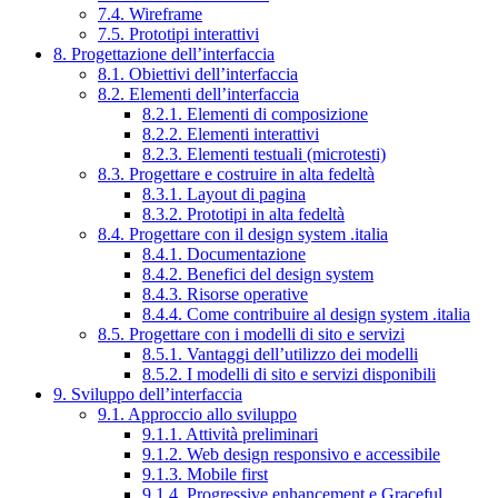
7.4. Wireframe
7.5. Prototipi interattivi
8. Progettazione dell’interfaccia
8.1. Obiettivi dell’interfaccia
8.2. Elementi dell’interfaccia
8.2.1. Elementi di composizione
8.2.2. Elementi interattivi
8.2.3. Elementi testuali (microtesti)
8.3. Progettare e costruire in alta fedeltà
8.3.1. Layout di pagina
8.3.2. Prototipi in alta fedeltà
8.4. Progettare con il design system .italia
8.4.1. Documentazione
8.4.2. Benefici del design system
8.4.3. Risorse operative
8.4.4. Come contribuire al design system .italia
8.5. Progettare con i modelli di sito e servizi
8.5.1. Vantaggi dell’utilizzo dei modelli
8.5.2. I modelli di sito e servizi disponibili
9. Sviluppo dell’interfaccia
9.1. Approccio allo sviluppo
9.1.1. Attività preliminari
9.1.2. Web design responsivo e accessibile
9.1.3. Mobile first
9.1.4. Progressive enhancement e Graceful