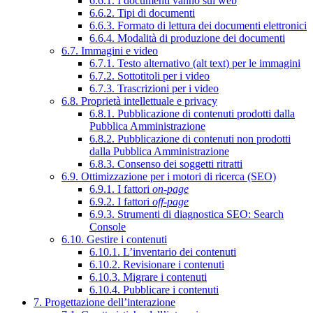
6.6.1. I documenti vanno sul web
6.6.2. Tipi di documenti
6.6.3. Formato di lettura dei documenti elettronici
6.6.4. Modalità di produzione dei documenti
6.7. Immagini e video
6.7.1. Testo alternativo (alt text) per le immagini
6.7.2. Sottotitoli per i video
6.7.3. Trascrizioni per i video
6.8. Proprietà intellettuale e privacy
6.8.1. Pubblicazione di contenuti prodotti dalla
Pubblica Amministrazione
6.8.2. Pubblicazione di contenuti non prodotti
dalla Pubblica Amministrazione
6.8.3. Consenso dei soggetti ritratti
6.9. Ottimizzazione per i motori di ricerca (SEO)
6.9.1. I fattori
on-page
6.9.2. I fattori
off-page
6.9.3. Strumenti di diagnostica SEO: Search
Console
6.10. Gestire i contenuti
6.10.1. L’inventario dei contenuti
6.10.2. Revisionare i contenuti
6.10.3. Migrare i contenuti
6.10.4. Pubblicare i contenuti
7. Progettazione dell’interazione