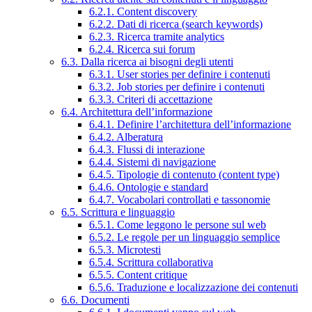
6.2.1. Content discovery
6.2.2. Dati di ricerca (search keywords)
6.2.3. Ricerca tramite analytics
6.2.4. Ricerca sui forum
6.3. Dalla ricerca ai bisogni degli utenti
6.3.1. User stories per definire i contenuti
6.3.2. Job stories per definire i contenuti
6.3.3. Criteri di accettazione
6.4. Architettura dell’informazione
6.4.1. Definire l’architettura dell’informazione
6.4.2. Alberatura
6.4.3. Flussi di interazione
6.4.4. Sistemi di navigazione
6.4.5. Tipologie di contenuto (content type)
6.4.6. Ontologie e standard
6.4.7. Vocabolari controllati e tassonomie
6.5. Scrittura e linguaggio
6.5.1. Come leggono le persone sul web
6.5.2. Le regole per un linguaggio semplice
6.5.3. Microtesti
6.5.4. Scrittura collaborativa
6.5.5. Content critique
6.5.6. Traduzione e localizzazione dei contenuti
6.6. Documenti