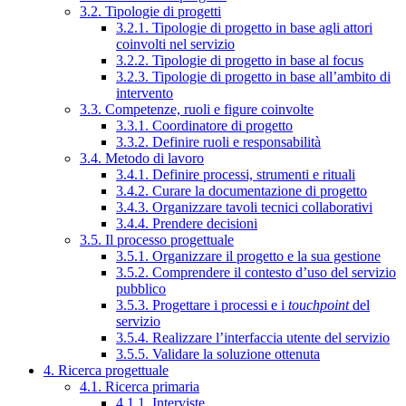
3.2. Tipologie di progetti
3.2.1. Tipologie di progetto in base agli attori
coinvolti nel servizio
3.2.2. Tipologie di progetto in base al focus
3.2.3. Tipologie di progetto in base all’ambito di
intervento
3.3. Competenze, ruoli e figure coinvolte
3.3.1. Coordinatore di progetto
3.3.2. Definire ruoli e responsabilità
3.4. Metodo di lavoro
3.4.1. Definire processi, strumenti e rituali
3.4.2. Curare la documentazione di progetto
3.4.3. Organizzare tavoli tecnici collaborativi
3.4.4. Prendere decisioni
3.5. Il processo progettuale
3.5.1. Organizzare il progetto e la sua gestione
3.5.2. Comprendere il contesto d’uso del servizio
pubblico
3.5.3. Progettare i processi e i
touchpoint
del
servizio
3.5.4. Realizzare l’interfaccia utente del servizio
3.5.5. Validare la soluzione ottenuta
4. Ricerca progettuale
4.1. Ricerca primaria
4.1.1. Interviste