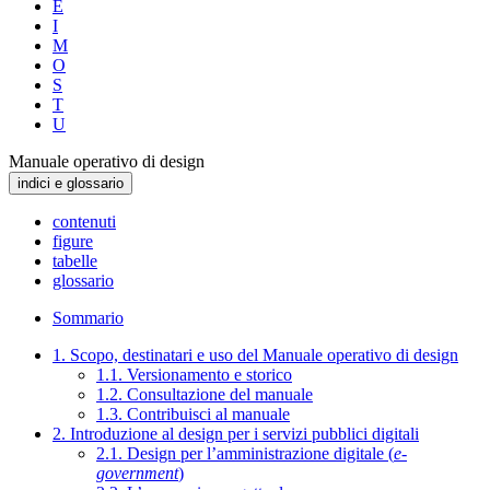
E
I
M
O
S
T
U
Manuale operativo di design
indici e glossario
contenuti
figure
tabelle
glossario
Sommario
1. Scopo, destinatari e uso del Manuale operativo di design
1.1. Versionamento e storico
1.2. Consultazione del manuale
1.3. Contribuisci al manuale
2. Introduzione al design per i servizi pubblici digitali
2.1. Design per l’amministrazione digitale (
e-
government
)