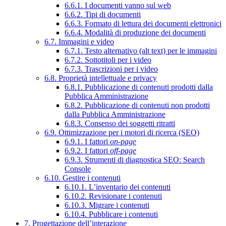
6.6.1. I documenti vanno sul web
6.6.2. Tipi di documenti
6.6.3. Formato di lettura dei documenti elettronici
6.6.4. Modalità di produzione dei documenti
6.7. Immagini e video
6.7.1. Testo alternativo (alt text) per le immagini
6.7.2. Sottotitoli per i video
6.7.3. Trascrizioni per i video
6.8. Proprietà intellettuale e privacy
6.8.1. Pubblicazione di contenuti prodotti dalla
Pubblica Amministrazione
6.8.2. Pubblicazione di contenuti non prodotti
dalla Pubblica Amministrazione
6.8.3. Consenso dei soggetti ritratti
6.9. Ottimizzazione per i motori di ricerca (SEO)
6.9.1. I fattori
on-page
6.9.2. I fattori
off-page
6.9.3. Strumenti di diagnostica SEO: Search
Console
6.10. Gestire i contenuti
6.10.1. L’inventario dei contenuti
6.10.2. Revisionare i contenuti
6.10.3. Migrare i contenuti
6.10.4. Pubblicare i contenuti
7. Progettazione dell’interazione