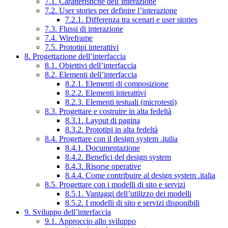
7.1. Caratteristiche dell’interazione
7.2. User stories per definire l’interazione
7.2.1. Differenza tra scenari e user stories
7.3. Flussi di interazione
7.4. Wireframe
7.5. Prototipi interattivi
8. Progettazione dell’interfaccia
8.1. Obiettivi dell’interfaccia
8.2. Elementi dell’interfaccia
8.2.1. Elementi di composizione
8.2.2. Elementi interattivi
8.2.3. Elementi testuali (microtesti)
8.3. Progettare e costruire in alta fedeltà
8.3.1. Layout di pagina
8.3.2. Prototipi in alta fedeltà
8.4. Progettare con il design system .italia
8.4.1. Documentazione
8.4.2. Benefici del design system
8.4.3. Risorse operative
8.4.4. Come contribuire al design system .italia
8.5. Progettare con i modelli di sito e servizi
8.5.1. Vantaggi dell’utilizzo dei modelli
8.5.2. I modelli di sito e servizi disponibili
9. Sviluppo dell’interfaccia
9.1. Approccio allo sviluppo