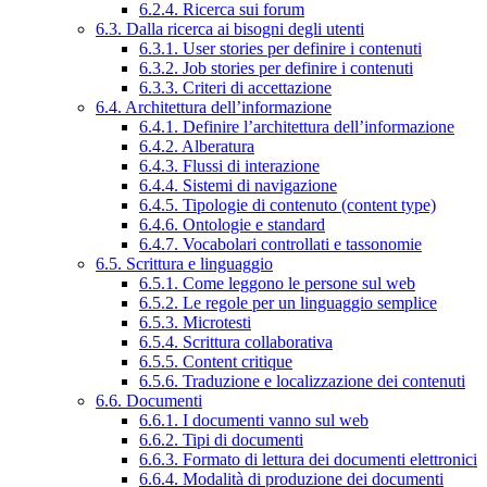
6.2.4. Ricerca sui forum
6.3. Dalla ricerca ai bisogni degli utenti
6.3.1. User stories per definire i contenuti
6.3.2. Job stories per definire i contenuti
6.3.3. Criteri di accettazione
6.4. Architettura dell’informazione
6.4.1. Definire l’architettura dell’informazione
6.4.2. Alberatura
6.4.3. Flussi di interazione
6.4.4. Sistemi di navigazione
6.4.5. Tipologie di contenuto (content type)
6.4.6. Ontologie e standard
6.4.7. Vocabolari controllati e tassonomie
6.5. Scrittura e linguaggio
6.5.1. Come leggono le persone sul web
6.5.2. Le regole per un linguaggio semplice
6.5.3. Microtesti
6.5.4. Scrittura collaborativa
6.5.5. Content critique
6.5.6. Traduzione e localizzazione dei contenuti
6.6. Documenti
6.6.1. I documenti vanno sul web
6.6.2. Tipi di documenti
6.6.3. Formato di lettura dei documenti elettronici
6.6.4. Modalità di produzione dei documenti