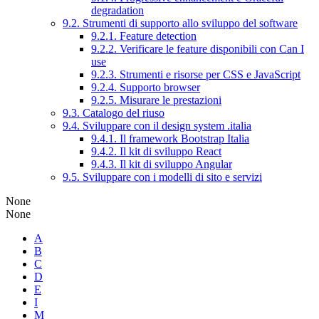
degradation
9.2. Strumenti di supporto allo sviluppo del software
9.2.1. Feature detection
9.2.2. Verificare le feature disponibili con Can I
use
9.2.3. Strumenti e risorse per CSS e JavaScript
9.2.4. Supporto browser
9.2.5. Misurare le prestazioni
9.3. Catalogo del riuso
9.4. Sviluppare con il design system .italia
9.4.1. Il framework Bootstrap Italia
9.4.2. Il kit di sviluppo React
9.4.3. Il kit di sviluppo Angular
9.5. Sviluppare con i modelli di sito e servizi
None
None
A
B
C
D
E
I
M