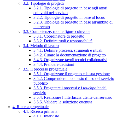
3.2. Tipologie di progetti
3.2.1. Tipologie di progetto in base agli attori
coinvolti nel servizio
3.2.2. Tipologie di progetto in base al focus
3.2.3. Tipologie di progetto in base all’ambito di
intervento
3.3. Competenze, ruoli e figure coinvolte
3.3.1. Coordinatore di progetto
3.3.2. Definire ruoli e responsabilità
3.4. Metodo di lavoro
3.4.1. Definire processi, strumenti e rituali
3.4.2. Curare la documentazione di progetto
3.4.3. Organizzare tavoli tecnici collaborativi
3.4.4. Prendere decisioni
3.5. Il processo progettuale
3.5.1. Organizzare il progetto e la sua gestione
3.5.2. Comprendere il contesto d’uso del servizio
pubblico
3.5.3. Progettare i processi e i
touchpoint
del
servizio
3.5.4. Realizzare l’interfaccia utente del servizio
3.5.5. Validare la soluzione ottenuta
4. Ricerca progettuale
4.1. Ricerca primaria
4.1.1. Interviste