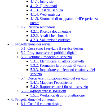
4.1.1. Interviste
4.1.2. Questionari
4.1.3. Test di usabilità
4.1.4. Web analytics
4.1.5. Strumenti di mappatura dell’esperienza
utente
4.2. Ricerca secondaria
4.2.1. Ricerca documentale
4.2.2. Analisi benchmark
4.2.3. Valutazione euristica
5. Progettazione dei servizi
5.1. Cosa sono i servizi e il service design
5.2. Progettare servizi pubblici digitali
5.3. Definire il modello di servizio
5.3.1. Identificare gli attori coinvolti
5.3.2. Formulare la proposta di valore
5.3.3. Inquadrare gli elementi costitutivi del
servizio
5.4. Descrivere il funzionamento del servizio
5.4.1. Mappare l’ecosistema
5.4.2. Rappresentare i flussi di servizio
5.5. Co-progettare le soluzioni
5.5.1. Workshop di co-progettazione
6. Progettazione dei contenuti
6.1. Cos’è il content design