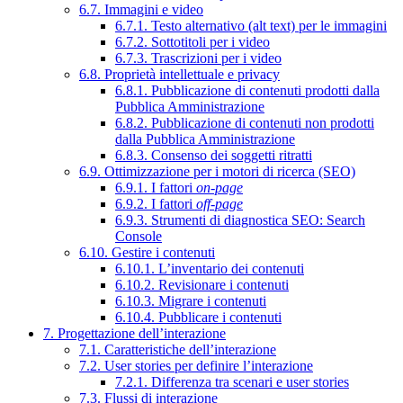
6.7. Immagini e video
6.7.1. Testo alternativo (alt text) per le immagini
6.7.2. Sottotitoli per i video
6.7.3. Trascrizioni per i video
6.8. Proprietà intellettuale e privacy
6.8.1. Pubblicazione di contenuti prodotti dalla
Pubblica Amministrazione
6.8.2. Pubblicazione di contenuti non prodotti
dalla Pubblica Amministrazione
6.8.3. Consenso dei soggetti ritratti
6.9. Ottimizzazione per i motori di ricerca (SEO)
6.9.1. I fattori
on-page
6.9.2. I fattori
off-page
6.9.3. Strumenti di diagnostica SEO: Search
Console
6.10. Gestire i contenuti
6.10.1. L’inventario dei contenuti
6.10.2. Revisionare i contenuti
6.10.3. Migrare i contenuti
6.10.4. Pubblicare i contenuti
7. Progettazione dell’interazione
7.1. Caratteristiche dell’interazione
7.2. User stories per definire l’interazione
7.2.1. Differenza tra scenari e user stories
7.3. Flussi di interazione