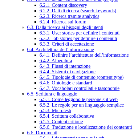
6.2.1. Content discovery
6.2.2. Dati di ricerca (search keywords)
6.2.3. Ricerca tramite analytics
6.2.4. Ricerca sui forum
6.3. Dalla ricerca ai bisogni degli utenti
6.3.1. User stories per definire i contenuti
6.3.2. Job stories per definire i contenuti
6.3.3. Criteri di accettazione
6.4. Architettura dell’informazione
6.4.1. Definire l’architettura dell’informazione
6.4.2. Alberatura
6.4.3. Flussi di interazione
6.4.4. Sistemi di navigazione
6.4.5. Tipologie di contenuto (content type)
6.4.6. Ontologie e standard
6.4.7. Vocabolari controllati e tassonomie
6.5. Scrittura e linguaggio
6.5.1. Come leggono le persone sul web
6.5.2. Le regole per un linguaggio semplice
6.5.3. Microtesti
6.5.4. Scrittura collaborativa
6.5.5. Content critique
6.5.6. Traduzione e localizzazione dei contenuti
6.6. Documenti