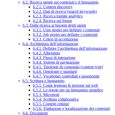
6.2. Ricerca utente sui contenuti e il linguaggio
6.2.1. Content discovery
6.2.2. Dati di ricerca (search keywords)
6.2.3. Ricerca tramite analytics
6.2.4. Ricerca sui forum
6.3. Dalla ricerca ai bisogni degli utenti
6.3.1. User stories per definire i contenuti
6.3.2. Job stories per definire i contenuti
6.3.3. Criteri di accettazione
6.4. Architettura dell’informazione
6.4.1. Definire l’architettura dell’informazione
6.4.2. Alberatura
6.4.3. Flussi di interazione
6.4.4. Sistemi di navigazione
6.4.5. Tipologie di contenuto (content type)
6.4.6. Ontologie e standard
6.4.7. Vocabolari controllati e tassonomie
6.5. Scrittura e linguaggio
6.5.1. Come leggono le persone sul web
6.5.2. Le regole per un linguaggio semplice
6.5.3. Microtesti
6.5.4. Scrittura collaborativa
6.5.5. Content critique
6.5.6. Traduzione e localizzazione dei contenuti
6.6. Documenti