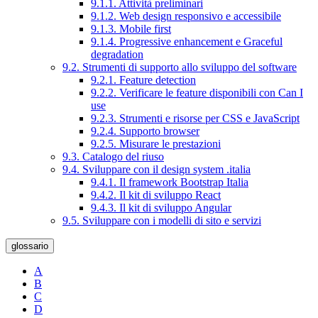
9.1.1. Attività preliminari
9.1.2. Web design responsivo e accessibile
9.1.3. Mobile first
9.1.4. Progressive enhancement e Graceful
degradation
9.2. Strumenti di supporto allo sviluppo del software
9.2.1. Feature detection
9.2.2. Verificare le feature disponibili con Can I
use
9.2.3. Strumenti e risorse per CSS e JavaScript
9.2.4. Supporto browser
9.2.5. Misurare le prestazioni
9.3. Catalogo del riuso
9.4. Sviluppare con il design system .italia
9.4.1. Il framework Bootstrap Italia
9.4.2. Il kit di sviluppo React
9.4.3. Il kit di sviluppo Angular
9.5. Sviluppare con i modelli di sito e servizi
glossario
A
B
C
D