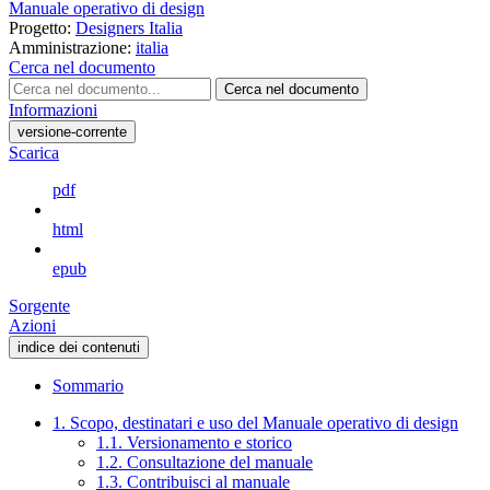
Manuale operativo di design
Progetto:
Designers Italia
Amministrazione:
italia
Cerca nel documento
Cerca nel documento
Informazioni
versione-corrente
Scarica
pdf
html
epub
Sorgente
Azioni
indice dei contenuti
Sommario
1. Scopo, destinatari e uso del Manuale operativo di design
1.1. Versionamento e storico
1.2. Consultazione del manuale
1.3. Contribuisci al manuale