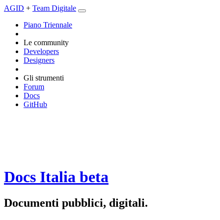
AGID
+
Team Digitale
Piano Triennale
Le community
Developers
Designers
Gli strumenti
Forum
Docs
GitHub
Docs Italia
beta
Documenti pubblici, digitali.