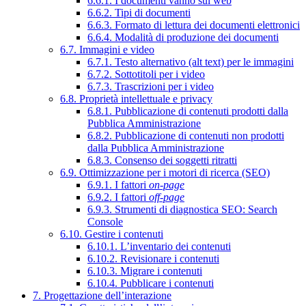
6.6.1. I documenti vanno sul web
6.6.2. Tipi di documenti
6.6.3. Formato di lettura dei documenti elettronici
6.6.4. Modalità di produzione dei documenti
6.7. Immagini e video
6.7.1. Testo alternativo (alt text) per le immagini
6.7.2. Sottotitoli per i video
6.7.3. Trascrizioni per i video
6.8. Proprietà intellettuale e privacy
6.8.1. Pubblicazione di contenuti prodotti dalla
Pubblica Amministrazione
6.8.2. Pubblicazione di contenuti non prodotti
dalla Pubblica Amministrazione
6.8.3. Consenso dei soggetti ritratti
6.9. Ottimizzazione per i motori di ricerca (SEO)
6.9.1. I fattori
on-page
6.9.2. I fattori
off-page
6.9.3. Strumenti di diagnostica SEO: Search
Console
6.10. Gestire i contenuti
6.10.1. L’inventario dei contenuti
6.10.2. Revisionare i contenuti
6.10.3. Migrare i contenuti
6.10.4. Pubblicare i contenuti
7. Progettazione dell’interazione