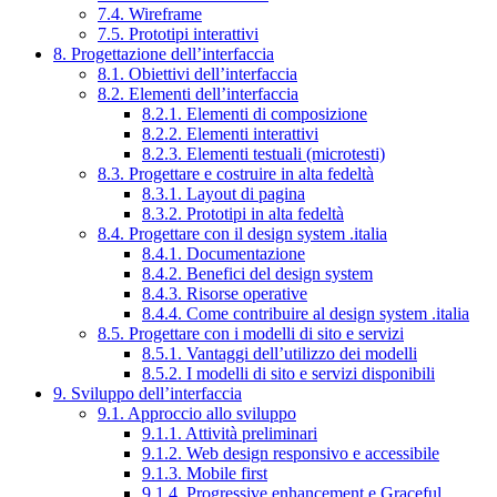
7.4. Wireframe
7.5. Prototipi interattivi
8. Progettazione dell’interfaccia
8.1. Obiettivi dell’interfaccia
8.2. Elementi dell’interfaccia
8.2.1. Elementi di composizione
8.2.2. Elementi interattivi
8.2.3. Elementi testuali (microtesti)
8.3. Progettare e costruire in alta fedeltà
8.3.1. Layout di pagina
8.3.2. Prototipi in alta fedeltà
8.4. Progettare con il design system .italia
8.4.1. Documentazione
8.4.2. Benefici del design system
8.4.3. Risorse operative
8.4.4. Come contribuire al design system .italia
8.5. Progettare con i modelli di sito e servizi
8.5.1. Vantaggi dell’utilizzo dei modelli
8.5.2. I modelli di sito e servizi disponibili
9. Sviluppo dell’interfaccia
9.1. Approccio allo sviluppo
9.1.1. Attività preliminari
9.1.2. Web design responsivo e accessibile
9.1.3. Mobile first
9.1.4. Progressive enhancement e Graceful