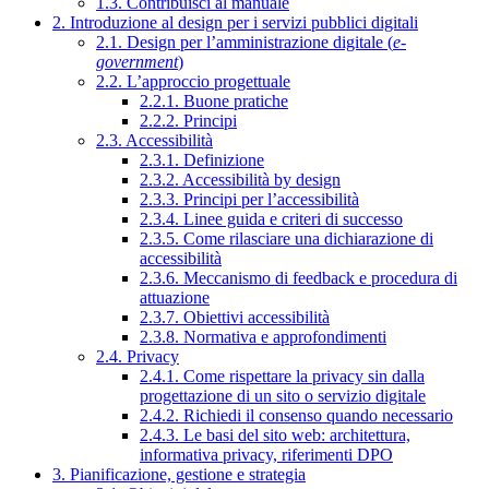
1.3. Contribuisci al manuale
2. Introduzione al design per i servizi pubblici digitali
2.1. Design per l’amministrazione digitale (
e-
government
)
2.2. L’approccio progettuale
2.2.1. Buone pratiche
2.2.2. Principi
2.3. Accessibilità
2.3.1. Definizione
2.3.2. Accessibilità by design
2.3.3. Principi per l’accessibilità
2.3.4. Linee guida e criteri di successo
2.3.5. Come rilasciare una dichiarazione di
accessibilità
2.3.6. Meccanismo di feedback e procedura di
attuazione
2.3.7. Obiettivi accessibilità
2.3.8. Normativa e approfondimenti
2.4. Privacy
2.4.1. Come rispettare la privacy sin dalla
progettazione di un sito o servizio digitale
2.4.2. Richiedi il consenso quando necessario
2.4.3. Le basi del sito web: architettura,
informativa privacy, riferimenti DPO
3. Pianificazione, gestione e strategia