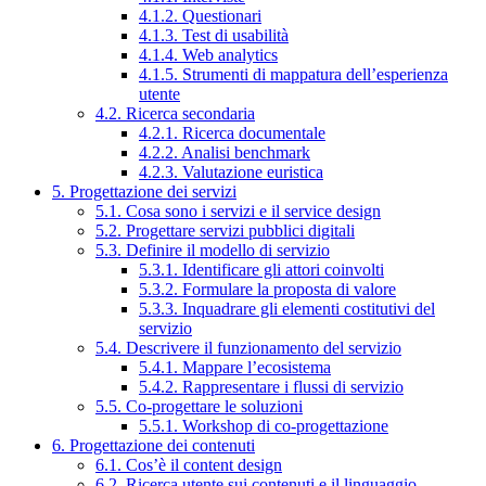
4.1.2. Questionari
4.1.3. Test di usabilità
4.1.4. Web analytics
4.1.5. Strumenti di mappatura dell’esperienza
utente
4.2. Ricerca secondaria
4.2.1. Ricerca documentale
4.2.2. Analisi benchmark
4.2.3. Valutazione euristica
5. Progettazione dei servizi
5.1. Cosa sono i servizi e il service design
5.2. Progettare servizi pubblici digitali
5.3. Definire il modello di servizio
5.3.1. Identificare gli attori coinvolti
5.3.2. Formulare la proposta di valore
5.3.3. Inquadrare gli elementi costitutivi del
servizio
5.4. Descrivere il funzionamento del servizio
5.4.1. Mappare l’ecosistema
5.4.2. Rappresentare i flussi di servizio
5.5. Co-progettare le soluzioni
5.5.1. Workshop di co-progettazione
6. Progettazione dei contenuti
6.1. Cos’è il content design
6.2. Ricerca utente sui contenuti e il linguaggio