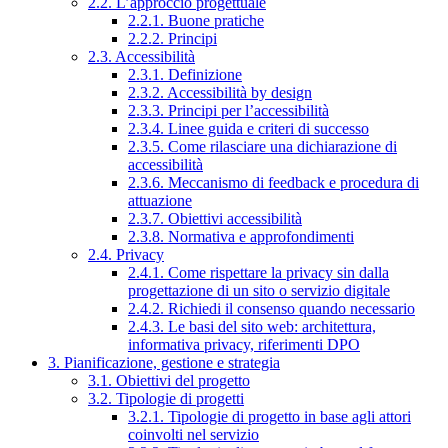
2.2. L’approccio progettuale
2.2.1. Buone pratiche
2.2.2. Principi
2.3. Accessibilità
2.3.1. Definizione
2.3.2. Accessibilità by design
2.3.3. Principi per l’accessibilità
2.3.4. Linee guida e criteri di successo
2.3.5. Come rilasciare una dichiarazione di
accessibilità
2.3.6. Meccanismo di feedback e procedura di
attuazione
2.3.7. Obiettivi accessibilità
2.3.8. Normativa e approfondimenti
2.4. Privacy
2.4.1. Come rispettare la privacy sin dalla
progettazione di un sito o servizio digitale
2.4.2. Richiedi il consenso quando necessario
2.4.3. Le basi del sito web: architettura,
informativa privacy, riferimenti DPO
3. Pianificazione, gestione e strategia
3.1. Obiettivi del progetto
3.2. Tipologie di progetti
3.2.1. Tipologie di progetto in base agli attori
coinvolti nel servizio