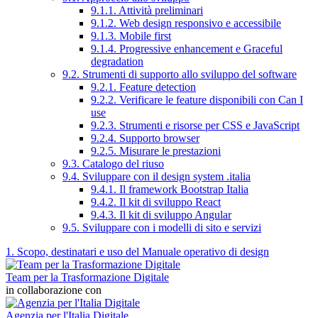
9.1.1. Attività preliminari
9.1.2. Web design responsivo e accessibile
9.1.3. Mobile first
9.1.4. Progressive enhancement e Graceful
degradation
9.2. Strumenti di supporto allo sviluppo del software
9.2.1. Feature detection
9.2.2. Verificare le feature disponibili con Can I
use
9.2.3. Strumenti e risorse per CSS e JavaScript
9.2.4. Supporto browser
9.2.5. Misurare le prestazioni
9.3. Catalogo del riuso
9.4. Sviluppare con il design system .italia
9.4.1. Il framework Bootstrap Italia
9.4.2. Il kit di sviluppo React
9.4.3. Il kit di sviluppo Angular
9.5. Sviluppare con i modelli di sito e servizi
1. Scopo, destinatari e uso del Manuale operativo di design
Team per la Trasformazione Digitale
in collaborazione con
Agenzia per l'Italia Digitale