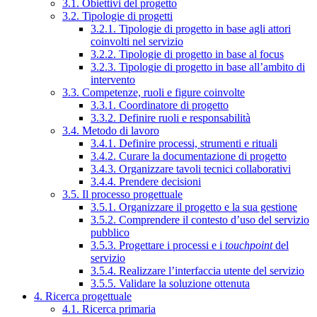
3.1. Obiettivi del progetto
3.2. Tipologie di progetti
3.2.1. Tipologie di progetto in base agli attori
coinvolti nel servizio
3.2.2. Tipologie di progetto in base al focus
3.2.3. Tipologie di progetto in base all’ambito di
intervento
3.3. Competenze, ruoli e figure coinvolte
3.3.1. Coordinatore di progetto
3.3.2. Definire ruoli e responsabilità
3.4. Metodo di lavoro
3.4.1. Definire processi, strumenti e rituali
3.4.2. Curare la documentazione di progetto
3.4.3. Organizzare tavoli tecnici collaborativi
3.4.4. Prendere decisioni
3.5. Il processo progettuale
3.5.1. Organizzare il progetto e la sua gestione
3.5.2. Comprendere il contesto d’uso del servizio
pubblico
3.5.3. Progettare i processi e i
touchpoint
del
servizio
3.5.4. Realizzare l’interfaccia utente del servizio
3.5.5. Validare la soluzione ottenuta
4. Ricerca progettuale
4.1. Ricerca primaria