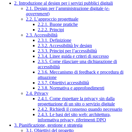
2. Introduzione al design per i servizi pubblici digitali
2.1. Design per l’amministrazione digitale (
e-
government
)
2.2. L’approccio progettuale
2.2.1. Buone pratiche
2.2.2. Principi
2.3. Accessibilità
2.3.1. Definizione
2.3.2. Accessibilità by design
2.3.3. Principi per l’accessibilità
2.3.4. Linee guida e criteri di successo
2.3.5. Come rilasciare una dichiarazione di
accessibilità
2.3.6. Meccanismo di feedback e procedura di
attuazione
2.3.7. Obiettivi accessibilità
2.3.8. Normativa e approfondimenti
2.4. Privacy
2.4.1. Come rispettare la privacy sin dalla
progettazione di un sito o servizio digitale
2.4.2. Richiedi il consenso quando necessario
2.4.3. Le basi del sito web: architettura,
informativa privacy, riferimenti DPO
3. Pianificazione, gestione e strategia
3.1. Obiettivi del progetto