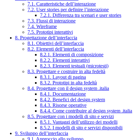
7.1. Caratteristiche dell’interazione
7.2. User stories per definire l’interazione
7.2.1. Differenza tra scenari e user stories
7.3. Flussi di interazione
7.4. Wireframe
7.5. Prototipi interattivi
8. Progettazione dell’interfaccia
8.1. Obiettivi dell’interfaccia
8.2. Elementi dell’interfaccia
8.2.1. Elementi di composizione
8.2.2. Elementi interattivi
8.2.3. Elementi testuali (microtesti)
8.3. Progettare e costruire in alta fedeltà
8.3.1. Layout di pagina
8.3.2. Prototipi in alta fedeltà
8.4. Progettare con il design system .italia
8.4.1. Documentazione
8.4.2. Benefici del design system
8.4.3. Risorse operative
8.4.4. Come contribuire al design system .italia
8.5. Progettare con i modelli di sito e servizi
8.5.1. Vantaggi dell’utilizzo dei modelli
8.5.2. I modelli di sito e servizi disponibili
9. Sviluppo dell’interfaccia
9.1. Approccio allo sviluppo