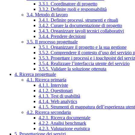
3.3.1. Coordinatore di progetto
3.3.2. Definire ruoli e responsabilità
3.4. Metodo di lavoro
3.4.1. Definire processi, strumenti e rituali
3.4.2. Curare la documentazione di progetto
3.4.3. Organizzare tavoli tecnici collaborativi
3.4.4. Prendere decisioni
3.5. Il processo progettuale
3.5.1. Organizzare il progetto e la sua gestione
3.5.2. Comprendere il contesto d’uso del servizio 
3.5.3. Progettare i processi e i
touchpoint
del servi
3.5.4. Realizzare l’interfaccia utente del servizio
3.5.5. Validare la soluzione ottenuta
4. Ricerca progettuale
4.1. Ricerca primaria
4.1.1. Interviste
4.1.2. Questionari
4.1.3. Test di usabilità
4.1.4. Web analytics
4.1.5. Strumenti di mappatura dell’esperienza uten
4.2. Ricerca secondaria
4.2.1. Ricerca documentale
4.2.2. Analisi benchmark
4.2.3. Valutazione euristica
5. Progettazione dei servizi