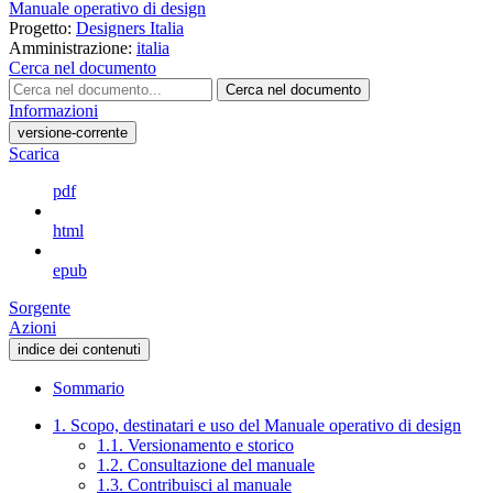
Manuale operativo di design
Progetto:
Designers Italia
Amministrazione:
italia
Cerca nel documento
Cerca nel documento
Informazioni
versione-corrente
Scarica
pdf
html
epub
Sorgente
Azioni
indice dei contenuti
Sommario
1. Scopo, destinatari e uso del Manuale operativo di design
1.1. Versionamento e storico
1.2. Consultazione del manuale
1.3. Contribuisci al manuale