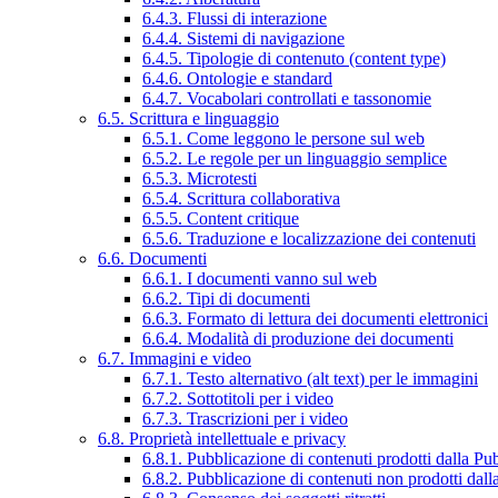
6.4.3. Flussi di interazione
6.4.4. Sistemi di navigazione
6.4.5. Tipologie di contenuto (content type)
6.4.6. Ontologie e standard
6.4.7. Vocabolari controllati e tassonomie
6.5. Scrittura e linguaggio
6.5.1. Come leggono le persone sul web
6.5.2. Le regole per un linguaggio semplice
6.5.3. Microtesti
6.5.4. Scrittura collaborativa
6.5.5. Content critique
6.5.6. Traduzione e localizzazione dei contenuti
6.6. Documenti
6.6.1. I documenti vanno sul web
6.6.2. Tipi di documenti
6.6.3. Formato di lettura dei documenti elettronici
6.6.4. Modalità di produzione dei documenti
6.7. Immagini e video
6.7.1. Testo alternativo (alt text) per le immagini
6.7.2. Sottotitoli per i video
6.7.3. Trascrizioni per i video
6.8. Proprietà intellettuale e privacy
6.8.1. Pubblicazione di contenuti prodotti dalla P
6.8.2. Pubblicazione di contenuti non prodotti dal