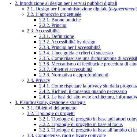
2. Introduzione al design per i servizi pubblici digitali
2.1. Design per l’amministrazione digitale (
e-government
2.2. L’approccio progettuale
2.2.1. Buone pratiche
2.2.2. Principi
2.3. Accessibilità
2.3.1. Definizione
2.3.2. Accessibilità by design
2.3.3. Principi per l’accessibilità
2.3.4. Linee guida e criteri di successo
2.3.5. Come rilasciare una dichiarazione di accessib
2.3.6. Meccanismo di feedback e procedura di attu
2.3.7. Obiettivi accessibilità
2.3.8. Normativa e approfondimenti
2.4. Privacy
2.4.1. Come rispettare la privacy sin dalla progettaz
2.4.2. Richiedi il consenso quando necessario
2.4.3. Le basi del sito web: architettura, informati
3. Pianificazione, gestione e strategia
3.1. Obiettivi del progetto
3.2. Tipologie di progetti
3.2.1. Tipologie di progetto in base agli attori coinv
3.2.2. Tipologie di progetto in base al focus
3.2.3. Tipologie di progetto in base all’ambito di i
3.3. Competenze, ruoli e figure coinvolte