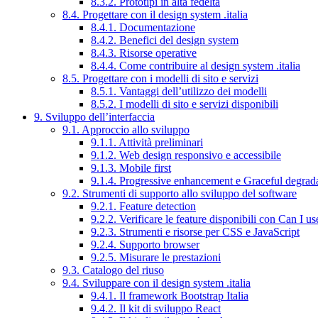
8.3.2. Prototipi in alta fedeltà
8.4. Progettare con il design system .italia
8.4.1. Documentazione
8.4.2. Benefici del design system
8.4.3. Risorse operative
8.4.4. Come contribuire al design system .italia
8.5. Progettare con i modelli di sito e servizi
8.5.1. Vantaggi dell’utilizzo dei modelli
8.5.2. I modelli di sito e servizi disponibili
9. Sviluppo dell’interfaccia
9.1. Approccio allo sviluppo
9.1.1. Attività preliminari
9.1.2. Web design responsivo e accessibile
9.1.3. Mobile first
9.1.4. Progressive enhancement e Graceful degrad
9.2. Strumenti di supporto allo sviluppo del software
9.2.1. Feature detection
9.2.2. Verificare le feature disponibili con Can I us
9.2.3. Strumenti e risorse per CSS e JavaScript
9.2.4. Supporto browser
9.2.5. Misurare le prestazioni
9.3. Catalogo del riuso
9.4. Sviluppare con il design system .italia
9.4.1. Il framework Bootstrap Italia
9.4.2. Il kit di sviluppo React