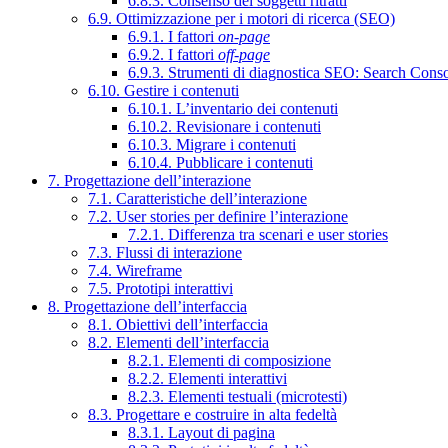
6.8.3. Consenso dei soggetti ritratti
6.9. Ottimizzazione per i motori di ricerca (SEO)
6.9.1. I fattori
on-page
6.9.2. I fattori
off-page
6.9.3. Strumenti di diagnostica SEO: Search Cons
6.10. Gestire i contenuti
6.10.1. L’inventario dei contenuti
6.10.2. Revisionare i contenuti
6.10.3. Migrare i contenuti
6.10.4. Pubblicare i contenuti
7. Progettazione dell’interazione
7.1. Caratteristiche dell’interazione
7.2. User stories per definire l’interazione
7.2.1. Differenza tra scenari e user stories
7.3. Flussi di interazione
7.4. Wireframe
7.5. Prototipi interattivi
8. Progettazione dell’interfaccia
8.1. Obiettivi dell’interfaccia
8.2. Elementi dell’interfaccia
8.2.1. Elementi di composizione
8.2.2. Elementi interattivi
8.2.3. Elementi testuali (microtesti)
8.3. Progettare e costruire in alta fedeltà
8.3.1. Layout di pagina