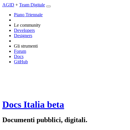
AGID
+
Team Digitale
Piano Triennale
Le community
Developers
Designers
Gli strumenti
Forum
Docs
GitHub
Docs Italia
beta
Documenti pubblici, digitali.