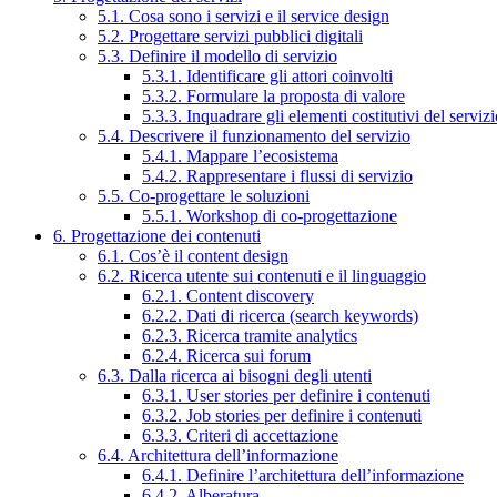
5.1. Cosa sono i servizi e il service design
5.2. Progettare servizi pubblici digitali
5.3. Definire il modello di servizio
5.3.1. Identificare gli attori coinvolti
5.3.2. Formulare la proposta di valore
5.3.3. Inquadrare gli elementi costitutivi del serviz
5.4. Descrivere il funzionamento del servizio
5.4.1. Mappare l’ecosistema
5.4.2. Rappresentare i flussi di servizio
5.5. Co-progettare le soluzioni
5.5.1. Workshop di co-progettazione
6. Progettazione dei contenuti
6.1. Cos’è il content design
6.2. Ricerca utente sui contenuti e il linguaggio
6.2.1. Content discovery
6.2.2. Dati di ricerca (search keywords)
6.2.3. Ricerca tramite analytics
6.2.4. Ricerca sui forum
6.3. Dalla ricerca ai bisogni degli utenti
6.3.1. User stories per definire i contenuti
6.3.2. Job stories per definire i contenuti
6.3.3. Criteri di accettazione
6.4. Architettura dell’informazione
6.4.1. Definire l’architettura dell’informazione
6.4.2. Alberatura