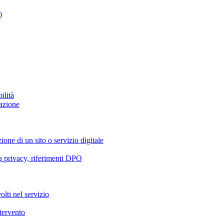
)
ilità
azione
ione di un sito o servizio digitale
va privacy, riferimenti DPO
olti nel servizio
ntervento