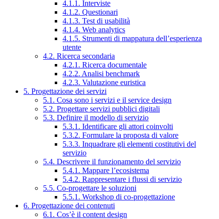
4.1.1. Interviste
4.1.2. Questionari
4.1.3. Test di usabilità
4.1.4. Web analytics
4.1.5. Strumenti di mappatura dell’esperienza
utente
4.2. Ricerca secondaria
4.2.1. Ricerca documentale
4.2.2. Analisi benchmark
4.2.3. Valutazione euristica
5. Progettazione dei servizi
5.1. Cosa sono i servizi e il service design
5.2. Progettare servizi pubblici digitali
5.3. Definire il modello di servizio
5.3.1. Identificare gli attori coinvolti
5.3.2. Formulare la proposta di valore
5.3.3. Inquadrare gli elementi costitutivi del
servizio
5.4. Descrivere il funzionamento del servizio
5.4.1. Mappare l’ecosistema
5.4.2. Rappresentare i flussi di servizio
5.5. Co-progettare le soluzioni
5.5.1. Workshop di co-progettazione
6. Progettazione dei contenuti
6.1. Cos’è il content design