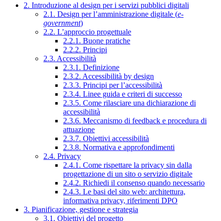
2. Introduzione al design per i servizi pubblici digitali
2.1. Design per l’amministrazione digitale (
e-
government
)
2.2. L’approccio progettuale
2.2.1. Buone pratiche
2.2.2. Principi
2.3. Accessibilità
2.3.1. Definizione
2.3.2. Accessibilità by design
2.3.3. Principi per l’accessibilità
2.3.4. Linee guida e criteri di successo
2.3.5. Come rilasciare una dichiarazione di
accessibilità
2.3.6. Meccanismo di feedback e procedura di
attuazione
2.3.7. Obiettivi accessibilità
2.3.8. Normativa e approfondimenti
2.4. Privacy
2.4.1. Come rispettare la privacy sin dalla
progettazione di un sito o servizio digitale
2.4.2. Richiedi il consenso quando necessario
2.4.3. Le basi del sito web: architettura,
informativa privacy, riferimenti DPO
3. Pianificazione, gestione e strategia
3.1. Obiettivi del progetto