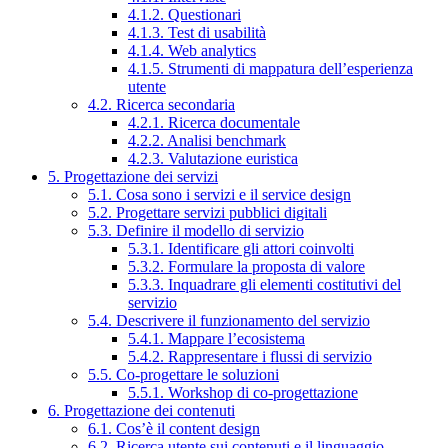
4.1.2. Questionari
4.1.3. Test di usabilità
4.1.4. Web analytics
4.1.5. Strumenti di mappatura dell’esperienza
utente
4.2. Ricerca secondaria
4.2.1. Ricerca documentale
4.2.2. Analisi benchmark
4.2.3. Valutazione euristica
5. Progettazione dei servizi
5.1. Cosa sono i servizi e il service design
5.2. Progettare servizi pubblici digitali
5.3. Definire il modello di servizio
5.3.1. Identificare gli attori coinvolti
5.3.2. Formulare la proposta di valore
5.3.3. Inquadrare gli elementi costitutivi del
servizio
5.4. Descrivere il funzionamento del servizio
5.4.1. Mappare l’ecosistema
5.4.2. Rappresentare i flussi di servizio
5.5. Co-progettare le soluzioni
5.5.1. Workshop di co-progettazione
6. Progettazione dei contenuti
6.1. Cos’è il content design
6.2. Ricerca utente sui contenuti e il linguaggio