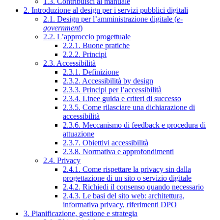
1.3. Contribuisci al manuale
2. Introduzione al design per i servizi pubblici digitali
2.1. Design per l’amministrazione digitale (
e-
government
)
2.2. L’approccio progettuale
2.2.1. Buone pratiche
2.2.2. Principi
2.3. Accessibilità
2.3.1. Definizione
2.3.2. Accessibilità by design
2.3.3. Principi per l’accessibilità
2.3.4. Linee guida e criteri di successo
2.3.5. Come rilasciare una dichiarazione di
accessibilità
2.3.6. Meccanismo di feedback e procedura di
attuazione
2.3.7. Obiettivi accessibilità
2.3.8. Normativa e approfondimenti
2.4. Privacy
2.4.1. Come rispettare la privacy sin dalla
progettazione di un sito o servizio digitale
2.4.2. Richiedi il consenso quando necessario
2.4.3. Le basi del sito web: architettura,
informativa privacy, riferimenti DPO
3. Pianificazione, gestione e strategia