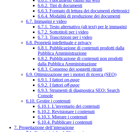
6.6.1. I documenti vanno sul web
6.6.2. Tipi di documenti
6.6.3. Formato di lettura dei documenti elettronici
6.6.4. Modalità di produzione dei documenti
6.7. Immagini e video
6.7.1. Testo alternativo (alt text) per le immagini
6.7.2. Sottotitoli per i video
6.7.3. Trascrizioni per i video
6.8. Proprietà intellettuale e privacy
6.8.1. Pubblicazione di contenuti prodotti dalla
Pubblica Amministrazione
6.8.2. Pubblicazione di contenuti non prodotti
dalla Pubblica Amministrazione
6.8.3. Consenso dei soggetti ritratti
6.9. Ottimizzazione per i motori di ricerca (SEO)
6.9.1. I fattori
on-page
6.9.2. I fattori
off-page
6.9.3. Strumenti di diagnostica SEO: Search
Console
6.10. Gestire i contenuti
6.10.1. L’inventario dei contenuti
6.10.2. Revisionare i contenuti
6.10.3. Migrare i contenuti
6.10.4. Pubblicare i contenuti
7. Progettazione dell’interazione