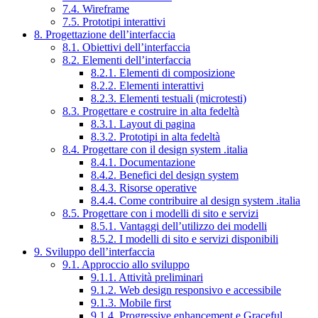
7.4. Wireframe
7.5. Prototipi interattivi
8. Progettazione dell’interfaccia
8.1. Obiettivi dell’interfaccia
8.2. Elementi dell’interfaccia
8.2.1. Elementi di composizione
8.2.2. Elementi interattivi
8.2.3. Elementi testuali (microtesti)
8.3. Progettare e costruire in alta fedeltà
8.3.1. Layout di pagina
8.3.2. Prototipi in alta fedeltà
8.4. Progettare con il design system .italia
8.4.1. Documentazione
8.4.2. Benefici del design system
8.4.3. Risorse operative
8.4.4. Come contribuire al design system .italia
8.5. Progettare con i modelli di sito e servizi
8.5.1. Vantaggi dell’utilizzo dei modelli
8.5.2. I modelli di sito e servizi disponibili
9. Sviluppo dell’interfaccia
9.1. Approccio allo sviluppo
9.1.1. Attività preliminari
9.1.2. Web design responsivo e accessibile
9.1.3. Mobile first
9.1.4. Progressive enhancement e Graceful