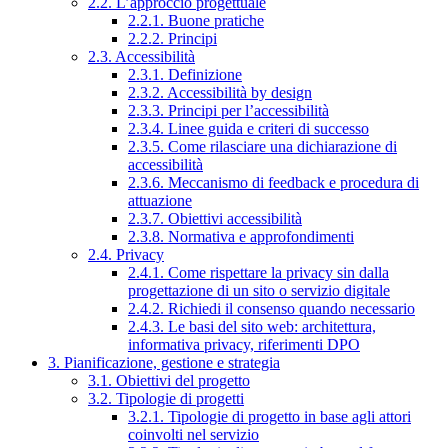
2.2. L’approccio progettuale
2.2.1. Buone pratiche
2.2.2. Principi
2.3. Accessibilità
2.3.1. Definizione
2.3.2. Accessibilità by design
2.3.3. Principi per l’accessibilità
2.3.4. Linee guida e criteri di successo
2.3.5. Come rilasciare una dichiarazione di
accessibilità
2.3.6. Meccanismo di feedback e procedura di
attuazione
2.3.7. Obiettivi accessibilità
2.3.8. Normativa e approfondimenti
2.4. Privacy
2.4.1. Come rispettare la privacy sin dalla
progettazione di un sito o servizio digitale
2.4.2. Richiedi il consenso quando necessario
2.4.3. Le basi del sito web: architettura,
informativa privacy, riferimenti DPO
3. Pianificazione, gestione e strategia
3.1. Obiettivi del progetto
3.2. Tipologie di progetti
3.2.1. Tipologie di progetto in base agli attori
coinvolti nel servizio