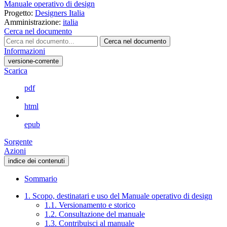
Manuale operativo di design
Progetto:
Designers Italia
Amministrazione:
italia
Cerca nel documento
Cerca nel documento
Informazioni
versione-corrente
Scarica
pdf
html
epub
Sorgente
Azioni
indice dei contenuti
Sommario
1. Scopo, destinatari e uso del Manuale operativo di design
1.1. Versionamento e storico
1.2. Consultazione del manuale
1.3. Contribuisci al manuale