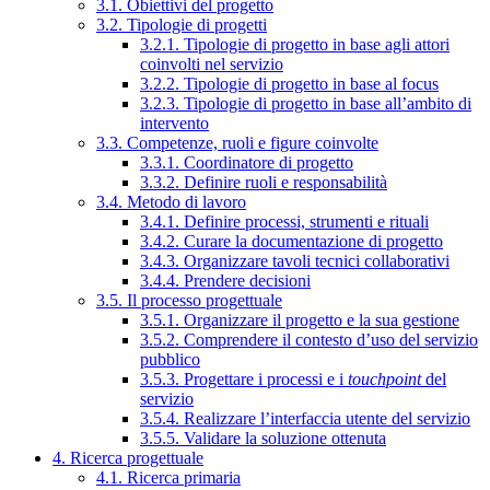
3.1. Obiettivi del progetto
3.2. Tipologie di progetti
3.2.1. Tipologie di progetto in base agli attori
coinvolti nel servizio
3.2.2. Tipologie di progetto in base al focus
3.2.3. Tipologie di progetto in base all’ambito di
intervento
3.3. Competenze, ruoli e figure coinvolte
3.3.1. Coordinatore di progetto
3.3.2. Definire ruoli e responsabilità
3.4. Metodo di lavoro
3.4.1. Definire processi, strumenti e rituali
3.4.2. Curare la documentazione di progetto
3.4.3. Organizzare tavoli tecnici collaborativi
3.4.4. Prendere decisioni
3.5. Il processo progettuale
3.5.1. Organizzare il progetto e la sua gestione
3.5.2. Comprendere il contesto d’uso del servizio
pubblico
3.5.3. Progettare i processi e i
touchpoint
del
servizio
3.5.4. Realizzare l’interfaccia utente del servizio
3.5.5. Validare la soluzione ottenuta
4. Ricerca progettuale
4.1. Ricerca primaria