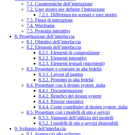
7.1. Caratteristiche dell’interazione
7.2. User stories per definire l’interazione
7.2.1. Differenza tra scenari e user stories
7.3. Flussi di interazione
7.4. Wireframe
7.5. Prototipi interattivi
8. Progettazione dell’interfaccia
8.1. Obiettivi dell’interfaccia
8.2. Elementi dell’interfaccia
8.2.1. Elementi di composizione
8.2.2. Elementi interattivi
8.2.3. Elementi testuali (microtesti)
8.3. Progettare e costruire in alta fedeltà
8.3.1. Layout di pagina
8.3.2. Prototipi in alta fedeltà
8.4. Progettare con il design system .italia
8.4.1. Documentazione
8.4.2. Benefici del design system
8.4.3. Risorse operative
8.4.4. Come contribuire al design system .italia
8.5. Progettare con i modelli di sito e servizi
8.5.1. Vantaggi dell’utilizzo dei modelli
8.5.2. I modelli di sito e servizi disponibili
9. Sviluppo dell’interfaccia
9.1. Approccio allo sviluppo