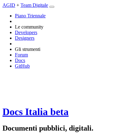
AGID
+
Team Digitale
Piano Triennale
Le community
Developers
Designers
Gli strumenti
Forum
Docs
GitHub
Docs Italia
beta
Documenti pubblici, digitali.