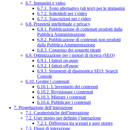
6.7. Immagini e video
6.7.1. Testo alternativo (alt text) per le immagini
6.7.2. Sottotitoli per i video
6.7.3. Trascrizioni per i video
6.8. Proprietà intellettuale e privacy
6.8.1. Pubblicazione di contenuti prodotti dalla
Pubblica Amministrazione
6.8.2. Pubblicazione di contenuti non prodotti
dalla Pubblica Amministrazione
6.8.3. Consenso dei soggetti ritratti
6.9. Ottimizzazione per i motori di ricerca (SEO)
6.9.1. I fattori
on-page
6.9.2. I fattori
off-page
6.9.3. Strumenti di diagnostica SEO: Search
Console
6.10. Gestire i contenuti
6.10.1. L’inventario dei contenuti
6.10.2. Revisionare i contenuti
6.10.3. Migrare i contenuti
6.10.4. Pubblicare i contenuti
7. Progettazione dell’interazione
7.1. Caratteristiche dell’interazione
7.2. User stories per definire l’interazione
7.2.1. Differenza tra scenari e user stories
7.3. Flussi di interazione