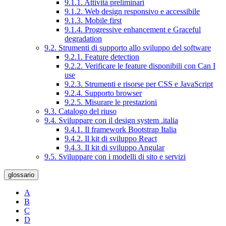
9.1.1. Attività preliminari
9.1.2. Web design responsivo e accessibile
9.1.3. Mobile first
9.1.4. Progressive enhancement e Graceful
degradation
9.2. Strumenti di supporto allo sviluppo del software
9.2.1. Feature detection
9.2.2. Verificare le feature disponibili con Can I
use
9.2.3. Strumenti e risorse per CSS e JavaScript
9.2.4. Supporto browser
9.2.5. Misurare le prestazioni
9.3. Catalogo del riuso
9.4. Sviluppare con il design system .italia
9.4.1. Il framework Bootstrap Italia
9.4.2. Il kit di sviluppo React
9.4.3. Il kit di sviluppo Angular
9.5. Sviluppare con i modelli di sito e servizi
glossario
A
B
C
D