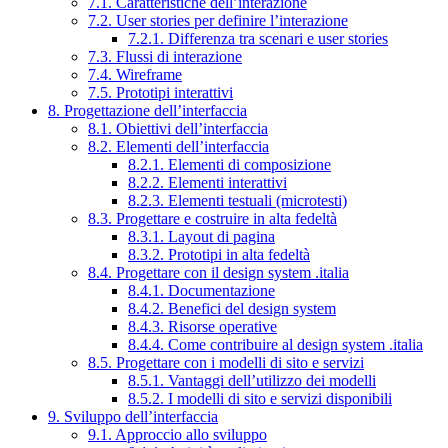
7.1. Caratteristiche dell’interazione
7.2. User stories per definire l’interazione
7.2.1. Differenza tra scenari e user stories
7.3. Flussi di interazione
7.4. Wireframe
7.5. Prototipi interattivi
8. Progettazione dell’interfaccia
8.1. Obiettivi dell’interfaccia
8.2. Elementi dell’interfaccia
8.2.1. Elementi di composizione
8.2.2. Elementi interattivi
8.2.3. Elementi testuali (microtesti)
8.3. Progettare e costruire in alta fedeltà
8.3.1. Layout di pagina
8.3.2. Prototipi in alta fedeltà
8.4. Progettare con il design system .italia
8.4.1. Documentazione
8.4.2. Benefici del design system
8.4.3. Risorse operative
8.4.4. Come contribuire al design system .italia
8.5. Progettare con i modelli di sito e servizi
8.5.1. Vantaggi dell’utilizzo dei modelli
8.5.2. I modelli di sito e servizi disponibili
9. Sviluppo dell’interfaccia
9.1. Approccio allo sviluppo