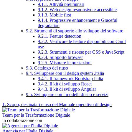
9.1.1. Attività preliminari
9.1.2. Web design responsivo e accessibile
9.1.3. Mobile first
9.1.4. Progressive enhancement e Graceful
degradation
9.2. Strumenti di supporto allo sviluppo del software
9.2.1. Feature detection
9.2.2. Verificare le feature disponibili con Can I
use
9.2.3. Strumenti e risorse per CSS e JavaScript
9.2.4. Supporto browser
9.2.5. Misurare le prestazioni
9.3. Catalogo del riuso
9.4. Sviluppare con il design system .italia
9.4.1. Il framework Bootstrap Italia
9.4.2. Il kit di sviluppo React
9.4.3. Il kit di sviluppo Angular
9.5. Sviluppare con i modelli di sito e servizi
1. Scopo, destinatari e uso del Manuale operativo di design
Team per la Trasformazione Digitale
in collaborazione con
Agenzia per l'Italia Digitale