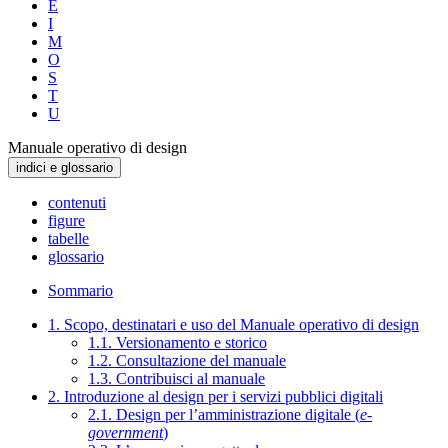
E
I
M
O
S
T
U
Manuale operativo di design
indici e glossario
contenuti
figure
tabelle
glossario
Sommario
1. Scopo, destinatari e uso del Manuale operativo di design
1.1. Versionamento e storico
1.2. Consultazione del manuale
1.3. Contribuisci al manuale
2. Introduzione al design per i servizi pubblici digitali
2.1. Design per l’amministrazione digitale (
e-
government
)