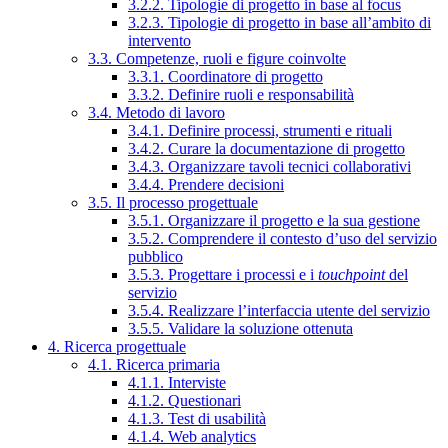
3.2.2. Tipologie di progetto in base al focus
3.2.3. Tipologie di progetto in base all’ambito di
intervento
3.3. Competenze, ruoli e figure coinvolte
3.3.1. Coordinatore di progetto
3.3.2. Definire ruoli e responsabilità
3.4. Metodo di lavoro
3.4.1. Definire processi, strumenti e rituali
3.4.2. Curare la documentazione di progetto
3.4.3. Organizzare tavoli tecnici collaborativi
3.4.4. Prendere decisioni
3.5. Il processo progettuale
3.5.1. Organizzare il progetto e la sua gestione
3.5.2. Comprendere il contesto d’uso del servizio
pubblico
3.5.3. Progettare i processi e i
touchpoint
del
servizio
3.5.4. Realizzare l’interfaccia utente del servizio
3.5.5. Validare la soluzione ottenuta
4. Ricerca progettuale
4.1. Ricerca primaria
4.1.1. Interviste
4.1.2. Questionari
4.1.3. Test di usabilità
4.1.4. Web analytics