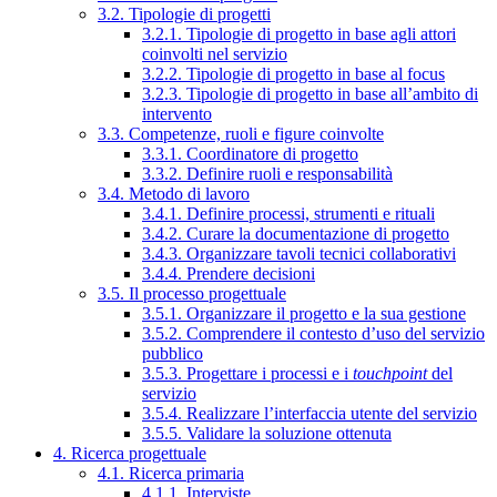
3.2. Tipologie di progetti
3.2.1. Tipologie di progetto in base agli attori
coinvolti nel servizio
3.2.2. Tipologie di progetto in base al focus
3.2.3. Tipologie di progetto in base all’ambito di
intervento
3.3. Competenze, ruoli e figure coinvolte
3.3.1. Coordinatore di progetto
3.3.2. Definire ruoli e responsabilità
3.4. Metodo di lavoro
3.4.1. Definire processi, strumenti e rituali
3.4.2. Curare la documentazione di progetto
3.4.3. Organizzare tavoli tecnici collaborativi
3.4.4. Prendere decisioni
3.5. Il processo progettuale
3.5.1. Organizzare il progetto e la sua gestione
3.5.2. Comprendere il contesto d’uso del servizio
pubblico
3.5.3. Progettare i processi e i
touchpoint
del
servizio
3.5.4. Realizzare l’interfaccia utente del servizio
3.5.5. Validare la soluzione ottenuta
4. Ricerca progettuale
4.1. Ricerca primaria
4.1.1. Interviste