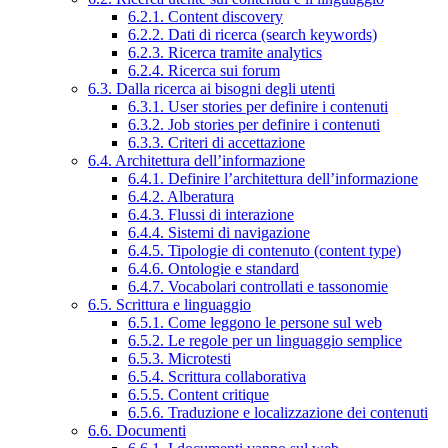
6.2.1. Content discovery
6.2.2. Dati di ricerca (search keywords)
6.2.3. Ricerca tramite analytics
6.2.4. Ricerca sui forum
6.3. Dalla ricerca ai bisogni degli utenti
6.3.1. User stories per definire i contenuti
6.3.2. Job stories per definire i contenuti
6.3.3. Criteri di accettazione
6.4. Architettura dell’informazione
6.4.1. Definire l’architettura dell’informazione
6.4.2. Alberatura
6.4.3. Flussi di interazione
6.4.4. Sistemi di navigazione
6.4.5. Tipologie di contenuto (content type)
6.4.6. Ontologie e standard
6.4.7. Vocabolari controllati e tassonomie
6.5. Scrittura e linguaggio
6.5.1. Come leggono le persone sul web
6.5.2. Le regole per un linguaggio semplice
6.5.3. Microtesti
6.5.4. Scrittura collaborativa
6.5.5. Content critique
6.5.6. Traduzione e localizzazione dei contenuti
6.6. Documenti