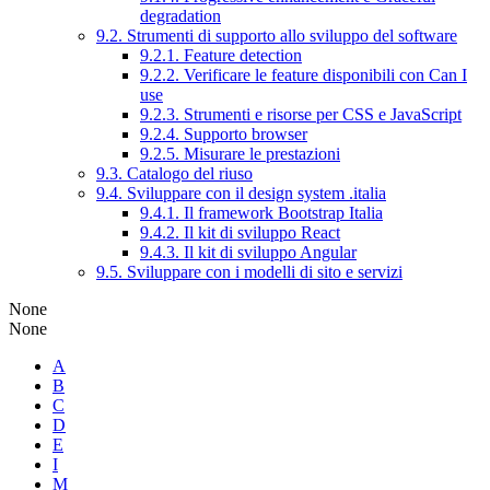
degradation
9.2. Strumenti di supporto allo sviluppo del software
9.2.1. Feature detection
9.2.2. Verificare le feature disponibili con Can I
use
9.2.3. Strumenti e risorse per CSS e JavaScript
9.2.4. Supporto browser
9.2.5. Misurare le prestazioni
9.3. Catalogo del riuso
9.4. Sviluppare con il design system .italia
9.4.1. Il framework Bootstrap Italia
9.4.2. Il kit di sviluppo React
9.4.3. Il kit di sviluppo Angular
9.5. Sviluppare con i modelli di sito e servizi
None
None
A
B
C
D
E
I
M