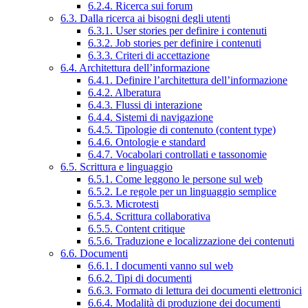
6.2.4. Ricerca sui forum
6.3. Dalla ricerca ai bisogni degli utenti
6.3.1. User stories per definire i contenuti
6.3.2. Job stories per definire i contenuti
6.3.3. Criteri di accettazione
6.4. Architettura dell’informazione
6.4.1. Definire l’architettura dell’informazione
6.4.2. Alberatura
6.4.3. Flussi di interazione
6.4.4. Sistemi di navigazione
6.4.5. Tipologie di contenuto (content type)
6.4.6. Ontologie e standard
6.4.7. Vocabolari controllati e tassonomie
6.5. Scrittura e linguaggio
6.5.1. Come leggono le persone sul web
6.5.2. Le regole per un linguaggio semplice
6.5.3. Microtesti
6.5.4. Scrittura collaborativa
6.5.5. Content critique
6.5.6. Traduzione e localizzazione dei contenuti
6.6. Documenti
6.6.1. I documenti vanno sul web
6.6.2. Tipi di documenti
6.6.3. Formato di lettura dei documenti elettronici
6.6.4. Modalità di produzione dei documenti