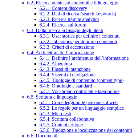
6.2. Ricerca utente sui contenuti e il linguaggio
6.2.1. Content discovery
6.2.2. Dati di ricerca (search keywords)
6.2.3. Ricerca tramite analytics
6.2.4. Ricerca sui forum
6.3. Dalla ricerca ai bisogni degli utenti
6.3.1. User stories per definire i contenuti
6.3.2. Job stories per definire i contenuti
6.3.3. Criteri di accettazione
6.4. Architettura dell’informazione
6.4.1. Definire l’architettura dell’informazione
6.4.2. Alberatura
6.4.3. Flussi di interazione
6.4.4. Sistemi di navigazione
6.4.5. Tipologie di contenuto (content type)
6.4.6. Ontologie e standard
6.4.7. Vocabolari controllati e tassonomie
6.5. Scrittura e linguaggio
6.5.1. Come leggono le persone sul web
6.5.2. Le regole per un linguaggio semplice
6.5.3. Microtesti
6.5.4. Scrittura collaborativa
6.5.5. Content critique
6.5.6. Traduzione e localizzazione dei contenuti
6.6. Documenti