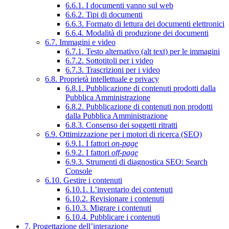
6.6.1. I documenti vanno sul web
6.6.2. Tipi di documenti
6.6.3. Formato di lettura dei documenti elettronici
6.6.4. Modalità di produzione dei documenti
6.7. Immagini e video
6.7.1. Testo alternativo (alt text) per le immagini
6.7.2. Sottotitoli per i video
6.7.3. Trascrizioni per i video
6.8. Proprietà intellettuale e privacy
6.8.1. Pubblicazione di contenuti prodotti dalla
Pubblica Amministrazione
6.8.2. Pubblicazione di contenuti non prodotti
dalla Pubblica Amministrazione
6.8.3. Consenso dei soggetti ritratti
6.9. Ottimizzazione per i motori di ricerca (SEO)
6.9.1. I fattori
on-page
6.9.2. I fattori
off-page
6.9.3. Strumenti di diagnostica SEO: Search
Console
6.10. Gestire i contenuti
6.10.1. L’inventario dei contenuti
6.10.2. Revisionare i contenuti
6.10.3. Migrare i contenuti
6.10.4. Pubblicare i contenuti
7. Progettazione dell’interazione