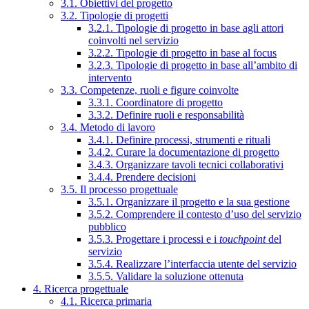
3.1. Obiettivi del progetto
3.2. Tipologie di progetti
3.2.1. Tipologie di progetto in base agli attori
coinvolti nel servizio
3.2.2. Tipologie di progetto in base al focus
3.2.3. Tipologie di progetto in base all’ambito di
intervento
3.3. Competenze, ruoli e figure coinvolte
3.3.1. Coordinatore di progetto
3.3.2. Definire ruoli e responsabilità
3.4. Metodo di lavoro
3.4.1. Definire processi, strumenti e rituali
3.4.2. Curare la documentazione di progetto
3.4.3. Organizzare tavoli tecnici collaborativi
3.4.4. Prendere decisioni
3.5. Il processo progettuale
3.5.1. Organizzare il progetto e la sua gestione
3.5.2. Comprendere il contesto d’uso del servizio
pubblico
3.5.3. Progettare i processi e i
touchpoint
del
servizio
3.5.4. Realizzare l’interfaccia utente del servizio
3.5.5. Validare la soluzione ottenuta
4. Ricerca progettuale
4.1. Ricerca primaria