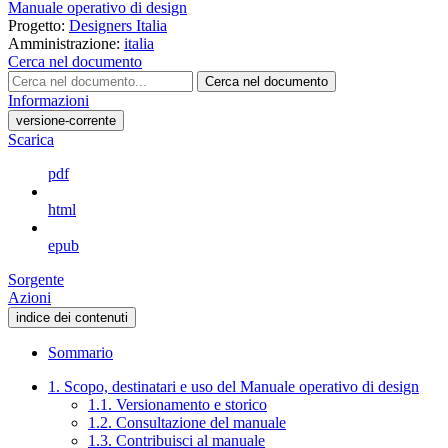
Manuale operativo di design
Progetto:
Designers Italia
Amministrazione:
italia
Cerca nel documento
Cerca nel documento
Informazioni
versione-corrente
Scarica
pdf
html
epub
Sorgente
Azioni
indice dei contenuti
Sommario
1. Scopo, destinatari e uso del Manuale operativo di design
1.1. Versionamento e storico
1.2. Consultazione del manuale
1.3. Contribuisci al manuale