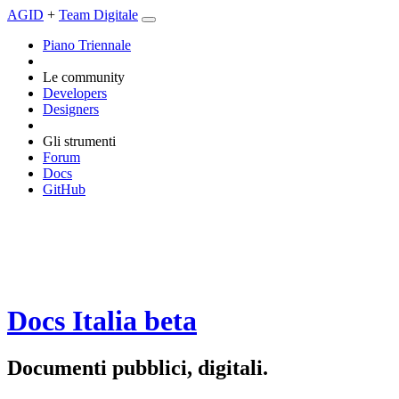
AGID
+
Team Digitale
Piano Triennale
Le community
Developers
Designers
Gli strumenti
Forum
Docs
GitHub
Docs Italia
beta
Documenti pubblici, digitali.