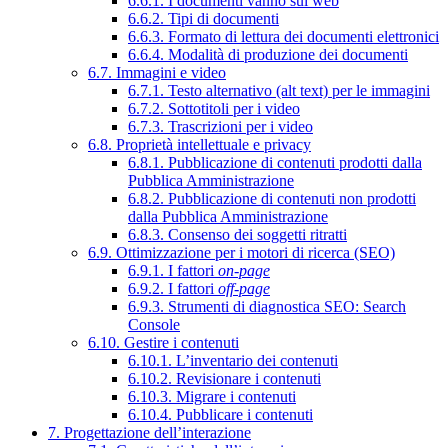
6.6.1. I documenti vanno sul web
6.6.2. Tipi di documenti
6.6.3. Formato di lettura dei documenti elettronici
6.6.4. Modalità di produzione dei documenti
6.7. Immagini e video
6.7.1. Testo alternativo (alt text) per le immagini
6.7.2. Sottotitoli per i video
6.7.3. Trascrizioni per i video
6.8. Proprietà intellettuale e privacy
6.8.1. Pubblicazione di contenuti prodotti dalla
Pubblica Amministrazione
6.8.2. Pubblicazione di contenuti non prodotti
dalla Pubblica Amministrazione
6.8.3. Consenso dei soggetti ritratti
6.9. Ottimizzazione per i motori di ricerca (SEO)
6.9.1. I fattori
on-page
6.9.2. I fattori
off-page
6.9.3. Strumenti di diagnostica SEO: Search
Console
6.10. Gestire i contenuti
6.10.1. L’inventario dei contenuti
6.10.2. Revisionare i contenuti
6.10.3. Migrare i contenuti
6.10.4. Pubblicare i contenuti
7. Progettazione dell’interazione