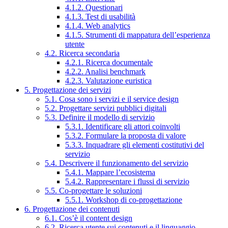
4.1.2. Questionari
4.1.3. Test di usabilità
4.1.4. Web analytics
4.1.5. Strumenti di mappatura dell’esperienza
utente
4.2. Ricerca secondaria
4.2.1. Ricerca documentale
4.2.2. Analisi benchmark
4.2.3. Valutazione euristica
5. Progettazione dei servizi
5.1. Cosa sono i servizi e il service design
5.2. Progettare servizi pubblici digitali
5.3. Definire il modello di servizio
5.3.1. Identificare gli attori coinvolti
5.3.2. Formulare la proposta di valore
5.3.3. Inquadrare gli elementi costitutivi del
servizio
5.4. Descrivere il funzionamento del servizio
5.4.1. Mappare l’ecosistema
5.4.2. Rappresentare i flussi di servizio
5.5. Co-progettare le soluzioni
5.5.1. Workshop di co-progettazione
6. Progettazione dei contenuti
6.1. Cos’è il content design
6.2. Ricerca utente sui contenuti e il linguaggio