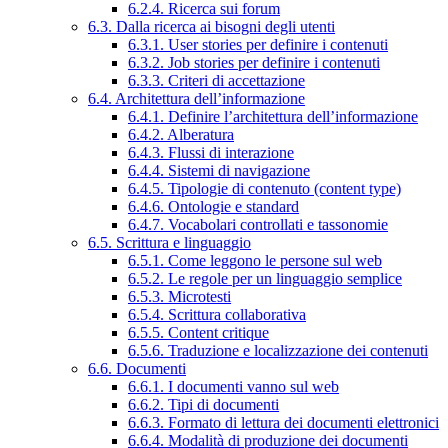
6.2.4. Ricerca sui forum
6.3. Dalla ricerca ai bisogni degli utenti
6.3.1. User stories per definire i contenuti
6.3.2. Job stories per definire i contenuti
6.3.3. Criteri di accettazione
6.4. Architettura dell’informazione
6.4.1. Definire l’architettura dell’informazione
6.4.2. Alberatura
6.4.3. Flussi di interazione
6.4.4. Sistemi di navigazione
6.4.5. Tipologie di contenuto (content type)
6.4.6. Ontologie e standard
6.4.7. Vocabolari controllati e tassonomie
6.5. Scrittura e linguaggio
6.5.1. Come leggono le persone sul web
6.5.2. Le regole per un linguaggio semplice
6.5.3. Microtesti
6.5.4. Scrittura collaborativa
6.5.5. Content critique
6.5.6. Traduzione e localizzazione dei contenuti
6.6. Documenti
6.6.1. I documenti vanno sul web
6.6.2. Tipi di documenti
6.6.3. Formato di lettura dei documenti elettronici
6.6.4. Modalità di produzione dei documenti