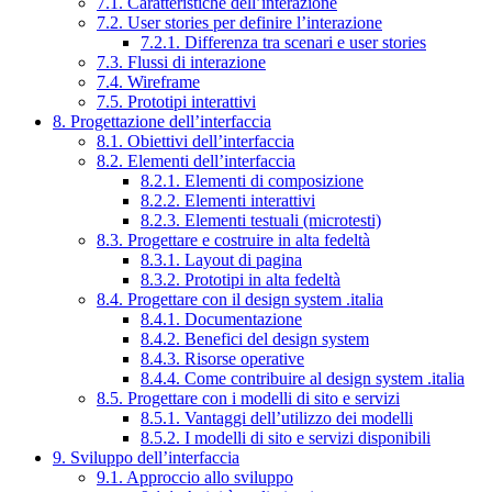
7.1. Caratteristiche dell’interazione
7.2. User stories per definire l’interazione
7.2.1. Differenza tra scenari e user stories
7.3. Flussi di interazione
7.4. Wireframe
7.5. Prototipi interattivi
8. Progettazione dell’interfaccia
8.1. Obiettivi dell’interfaccia
8.2. Elementi dell’interfaccia
8.2.1. Elementi di composizione
8.2.2. Elementi interattivi
8.2.3. Elementi testuali (microtesti)
8.3. Progettare e costruire in alta fedeltà
8.3.1. Layout di pagina
8.3.2. Prototipi in alta fedeltà
8.4. Progettare con il design system .italia
8.4.1. Documentazione
8.4.2. Benefici del design system
8.4.3. Risorse operative
8.4.4. Come contribuire al design system .italia
8.5. Progettare con i modelli di sito e servizi
8.5.1. Vantaggi dell’utilizzo dei modelli
8.5.2. I modelli di sito e servizi disponibili
9. Sviluppo dell’interfaccia
9.1. Approccio allo sviluppo