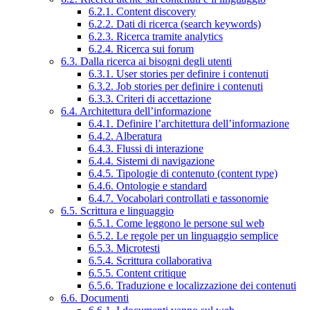
6.2.1. Content discovery
6.2.2. Dati di ricerca (search keywords)
6.2.3. Ricerca tramite analytics
6.2.4. Ricerca sui forum
6.3. Dalla ricerca ai bisogni degli utenti
6.3.1. User stories per definire i contenuti
6.3.2. Job stories per definire i contenuti
6.3.3. Criteri di accettazione
6.4. Architettura dell’informazione
6.4.1. Definire l’architettura dell’informazione
6.4.2. Alberatura
6.4.3. Flussi di interazione
6.4.4. Sistemi di navigazione
6.4.5. Tipologie di contenuto (content type)
6.4.6. Ontologie e standard
6.4.7. Vocabolari controllati e tassonomie
6.5. Scrittura e linguaggio
6.5.1. Come leggono le persone sul web
6.5.2. Le regole per un linguaggio semplice
6.5.3. Microtesti
6.5.4. Scrittura collaborativa
6.5.5. Content critique
6.5.6. Traduzione e localizzazione dei contenuti
6.6. Documenti