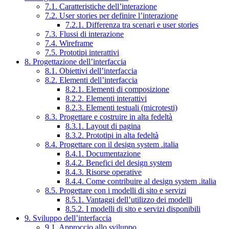
7.1. Caratteristiche dell’interazione
7.2. User stories per definire l’interazione
7.2.1. Differenza tra scenari e user stories
7.3. Flussi di interazione
7.4. Wireframe
7.5. Prototipi interattivi
8. Progettazione dell’interfaccia
8.1. Obiettivi dell’interfaccia
8.2. Elementi dell’interfaccia
8.2.1. Elementi di composizione
8.2.2. Elementi interattivi
8.2.3. Elementi testuali (microtesti)
8.3. Progettare e costruire in alta fedeltà
8.3.1. Layout di pagina
8.3.2. Prototipi in alta fedeltà
8.4. Progettare con il design system .italia
8.4.1. Documentazione
8.4.2. Benefici del design system
8.4.3. Risorse operative
8.4.4. Come contribuire al design system .italia
8.5. Progettare con i modelli di sito e servizi
8.5.1. Vantaggi dell’utilizzo dei modelli
8.5.2. I modelli di sito e servizi disponibili
9. Sviluppo dell’interfaccia
9.1. Approccio allo sviluppo