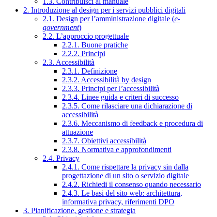
1.3. Contribuisci al manuale
2. Introduzione al design per i servizi pubblici digitali
2.1. Design per l’amministrazione digitale (
e-
government
)
2.2. L’approccio progettuale
2.2.1. Buone pratiche
2.2.2. Principi
2.3. Accessibilità
2.3.1. Definizione
2.3.2. Accessibilità by design
2.3.3. Principi per l’accessibilità
2.3.4. Linee guida e criteri di successo
2.3.5. Come rilasciare una dichiarazione di
accessibilità
2.3.6. Meccanismo di feedback e procedura di
attuazione
2.3.7. Obiettivi accessibilità
2.3.8. Normativa e approfondimenti
2.4. Privacy
2.4.1. Come rispettare la privacy sin dalla
progettazione di un sito o servizio digitale
2.4.2. Richiedi il consenso quando necessario
2.4.3. Le basi del sito web: architettura,
informativa privacy, riferimenti DPO
3. Pianificazione, gestione e strategia