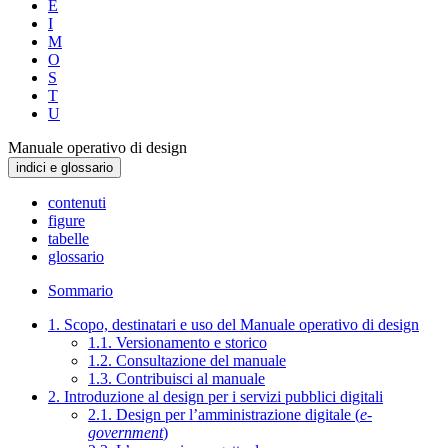
E
I
M
O
S
T
U
Manuale operativo di design
indici e glossario
contenuti
figure
tabelle
glossario
Sommario
1. Scopo, destinatari e uso del Manuale operativo di design
1.1. Versionamento e storico
1.2. Consultazione del manuale
1.3. Contribuisci al manuale
2. Introduzione al design per i servizi pubblici digitali
2.1. Design per l’amministrazione digitale (
e-
government
)