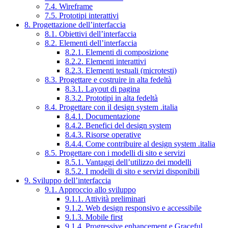
7.4. Wireframe
7.5. Prototipi interattivi
8. Progettazione dell’interfaccia
8.1. Obiettivi dell’interfaccia
8.2. Elementi dell’interfaccia
8.2.1. Elementi di composizione
8.2.2. Elementi interattivi
8.2.3. Elementi testuali (microtesti)
8.3. Progettare e costruire in alta fedeltà
8.3.1. Layout di pagina
8.3.2. Prototipi in alta fedeltà
8.4. Progettare con il design system .italia
8.4.1. Documentazione
8.4.2. Benefici del design system
8.4.3. Risorse operative
8.4.4. Come contribuire al design system .italia
8.5. Progettare con i modelli di sito e servizi
8.5.1. Vantaggi dell’utilizzo dei modelli
8.5.2. I modelli di sito e servizi disponibili
9. Sviluppo dell’interfaccia
9.1. Approccio allo sviluppo
9.1.1. Attività preliminari
9.1.2. Web design responsivo e accessibile
9.1.3. Mobile first
9.1.4. Progressive enhancement e Graceful