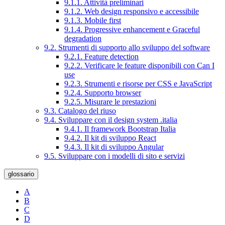
9.1.1. Attività preliminari
9.1.2. Web design responsivo e accessibile
9.1.3. Mobile first
9.1.4. Progressive enhancement e Graceful
degradation
9.2. Strumenti di supporto allo sviluppo del software
9.2.1. Feature detection
9.2.2. Verificare le feature disponibili con Can I
use
9.2.3. Strumenti e risorse per CSS e JavaScript
9.2.4. Supporto browser
9.2.5. Misurare le prestazioni
9.3. Catalogo del riuso
9.4. Sviluppare con il design system .italia
9.4.1. Il framework Bootstrap Italia
9.4.2. Il kit di sviluppo React
9.4.3. Il kit di sviluppo Angular
9.5. Sviluppare con i modelli di sito e servizi
glossario
A
B
C
D