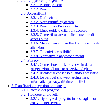
2.2. L’approccio progettuale
2.2.1. Buone pratiche
2.2.2. Principi
2.3. Accessibilità
2.3.1. Definizione
2.3.2. Accessibilità by design
2.3.3. Principi per l’accessibilità
2.3.4. Linee guida e criteri di successo
2.3.5. Come rilasciare una dichiarazione di
accessibilità
2.3.6. Meccanismo di feedback e procedura di
attuazione
2.3.7. Obiettivi accessibilità
2.3.8. Normativa e approfondimenti
2.4. Privacy
2.4.1. Come rispettare la privacy sin dalla
progettazione di un sito o servizio digitale
2.4.2. Richiedi il consenso quando necessario
2.4.3. Le basi del sito web: architettura,
informativa privacy, riferimenti DPO
3. Pianificazione, gestione e strategia
3.1. Obiettivi del progetto
3.2. Tipologie di progetti
3.2.1. Tipologie di progetto in base agli attori
coinvolti nel servizio