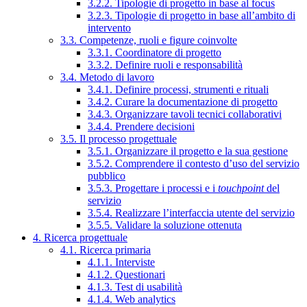
3.2.2. Tipologie di progetto in base al focus
3.2.3. Tipologie di progetto in base all’ambito di
intervento
3.3. Competenze, ruoli e figure coinvolte
3.3.1. Coordinatore di progetto
3.3.2. Definire ruoli e responsabilità
3.4. Metodo di lavoro
3.4.1. Definire processi, strumenti e rituali
3.4.2. Curare la documentazione di progetto
3.4.3. Organizzare tavoli tecnici collaborativi
3.4.4. Prendere decisioni
3.5. Il processo progettuale
3.5.1. Organizzare il progetto e la sua gestione
3.5.2. Comprendere il contesto d’uso del servizio
pubblico
3.5.3. Progettare i processi e i
touchpoint
del
servizio
3.5.4. Realizzare l’interfaccia utente del servizio
3.5.5. Validare la soluzione ottenuta
4. Ricerca progettuale
4.1. Ricerca primaria
4.1.1. Interviste
4.1.2. Questionari
4.1.3. Test di usabilità
4.1.4. Web analytics