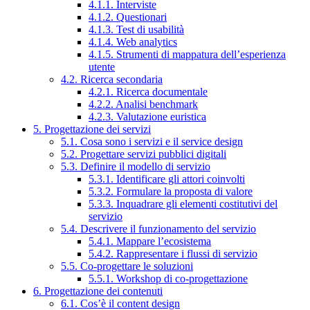
4.1.1. Interviste
4.1.2. Questionari
4.1.3. Test di usabilità
4.1.4. Web analytics
4.1.5. Strumenti di mappatura dell’esperienza
utente
4.2. Ricerca secondaria
4.2.1. Ricerca documentale
4.2.2. Analisi benchmark
4.2.3. Valutazione euristica
5. Progettazione dei servizi
5.1. Cosa sono i servizi e il service design
5.2. Progettare servizi pubblici digitali
5.3. Definire il modello di servizio
5.3.1. Identificare gli attori coinvolti
5.3.2. Formulare la proposta di valore
5.3.3. Inquadrare gli elementi costitutivi del
servizio
5.4. Descrivere il funzionamento del servizio
5.4.1. Mappare l’ecosistema
5.4.2. Rappresentare i flussi di servizio
5.5. Co-progettare le soluzioni
5.5.1. Workshop di co-progettazione
6. Progettazione dei contenuti
6.1. Cos’è il content design