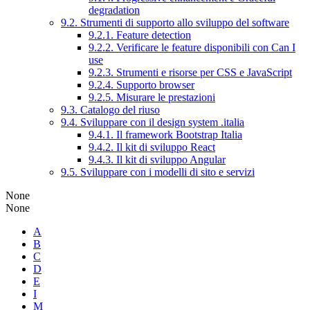
degradation
9.2. Strumenti di supporto allo sviluppo del software
9.2.1. Feature detection
9.2.2. Verificare le feature disponibili con Can I
use
9.2.3. Strumenti e risorse per CSS e JavaScript
9.2.4. Supporto browser
9.2.5. Misurare le prestazioni
9.3. Catalogo del riuso
9.4. Sviluppare con il design system .italia
9.4.1. Il framework Bootstrap Italia
9.4.2. Il kit di sviluppo React
9.4.3. Il kit di sviluppo Angular
9.5. Sviluppare con i modelli di sito e servizi
None
None
A
B
C
D
E
I
M