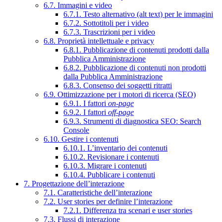
6.7. Immagini e video
6.7.1. Testo alternativo (alt text) per le immagini
6.7.2. Sottotitoli per i video
6.7.3. Trascrizioni per i video
6.8. Proprietà intellettuale e privacy
6.8.1. Pubblicazione di contenuti prodotti dalla
Pubblica Amministrazione
6.8.2. Pubblicazione di contenuti non prodotti
dalla Pubblica Amministrazione
6.8.3. Consenso dei soggetti ritratti
6.9. Ottimizzazione per i motori di ricerca (SEO)
6.9.1. I fattori
on-page
6.9.2. I fattori
off-page
6.9.3. Strumenti di diagnostica SEO: Search
Console
6.10. Gestire i contenuti
6.10.1. L’inventario dei contenuti
6.10.2. Revisionare i contenuti
6.10.3. Migrare i contenuti
6.10.4. Pubblicare i contenuti
7. Progettazione dell’interazione
7.1. Caratteristiche dell’interazione
7.2. User stories per definire l’interazione
7.2.1. Differenza tra scenari e user stories
7.3. Flussi di interazione