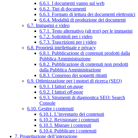
6.6.1. I documenti vanno sul web
6.6.2. Tipi di documenti
6.6.3. Formato di lettura dei documenti elettronici
6.6.4. Modalità di produzione dei documenti
6.7. Immagini e video
6.7.1. Testo alternativo (alt text) per le immagini
6.7.2. Sottotitoli per i video
6.7.3. Trascrizioni per i video
6.8. Proprietà intellettuale e privacy
6.8.1. Pubblicazione di contenuti prodotti dalla
Pubblica Amministrazione
6.8.2. Pubblicazione di contenuti non prodotti
dalla Pubblica Amministrazione
6.8.3. Consenso dei soggetti ritratti
6.9. Ottimizzazione per i motori di ricerca (SEO)
6.9.1. I fattori
on-page
6.9.2. I fattori
off-page
6.9.3. Strumenti di diagnostica SEO: Search
Console
6.10. Gestire i contenuti
6.10.1. L’inventario dei contenuti
6.10.2. Revisionare i contenuti
6.10.3. Migrare i contenuti
6.10.4. Pubblicare i contenuti
7. Progettazione dell’interazione