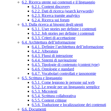
6.2. Ricerca utente sui contenuti e il linguaggio
6.2.1. Content discovery
6.2.2. Dati di ricerca (search keywords)
6.2.3. Ricerca tramite analytics
6.2.4. Ricerca sui forum
6.3. Dalla ricerca ai bisogni degli utenti
6.3.1. User stories per definire i contenuti
6.3.2. Job stories per definire i contenuti
6.3.3. Criteri di accettazione
6.4. Architettura dell’informazione
6.4.1. Definire l’architettura dell’informazione
6.4.2. Alberatura
6.4.3. Flussi di interazione
6.4.4. Sistemi di navigazione
6.4.5. Tipologie di contenuto (content type)
6.4.6. Ontologie e standard
6.4.7. Vocabolari controllati e tassonomie
6.5. Scrittura e linguaggio
6.5.1. Come leggono le persone sul web
6.5.2. Le regole per un linguaggio semplice
6.5.3. Microtesti
6.5.4. Scrittura collaborativa
6.5.5. Content critique
6.5.6. Traduzione e localizzazione dei contenuti
6.6. Documenti