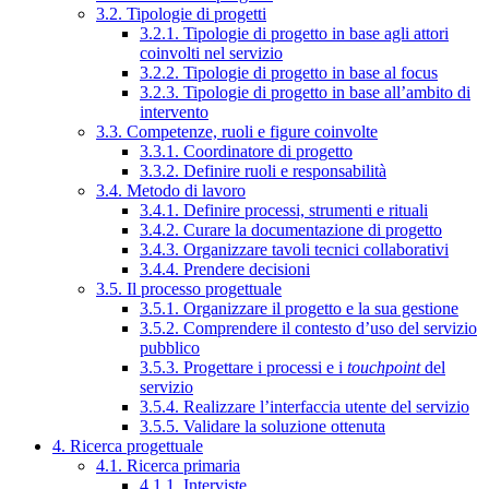
3.2. Tipologie di progetti
3.2.1. Tipologie di progetto in base agli attori
coinvolti nel servizio
3.2.2. Tipologie di progetto in base al focus
3.2.3. Tipologie di progetto in base all’ambito di
intervento
3.3. Competenze, ruoli e figure coinvolte
3.3.1. Coordinatore di progetto
3.3.2. Definire ruoli e responsabilità
3.4. Metodo di lavoro
3.4.1. Definire processi, strumenti e rituali
3.4.2. Curare la documentazione di progetto
3.4.3. Organizzare tavoli tecnici collaborativi
3.4.4. Prendere decisioni
3.5. Il processo progettuale
3.5.1. Organizzare il progetto e la sua gestione
3.5.2. Comprendere il contesto d’uso del servizio
pubblico
3.5.3. Progettare i processi e i
touchpoint
del
servizio
3.5.4. Realizzare l’interfaccia utente del servizio
3.5.5. Validare la soluzione ottenuta
4. Ricerca progettuale
4.1. Ricerca primaria
4.1.1. Interviste