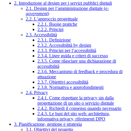
2. Introduzione al design per i servizi pubblici digitali
2.1. Design per l’amministrazione digitale (
e-
government
)
2.2. L’approccio progettuale
2.2.1. Buone pratiche
2.2.2. Principi
2.3. Accessibilità
2.3.1. Definizione
2.3.2. Accessibilità by design
2.3.3. Principi per l’accessibilità
2.3.4. Linee guida e criteri di successo
2.3.5. Come rilasciare una dichiarazione di
accessibilità
2.3.6. Meccanismo di feedback e procedura di
attuazione
2.3.7. Obiettivi accessibilità
2.3.8. Normativa e approfondimenti
2.4. Privacy
2.4.1. Come rispettare la privacy sin dalla
progettazione di un sito o servizio digitale
2.4.2. Richiedi il consenso quando necessario
2.4.3. Le basi del sito web: architettura,
informativa privacy, riferimenti DPO
3. Pianificazione, gestione e strategia
3.1. Obiettivi del progetto