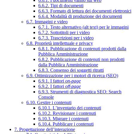
6.6.1. I documenti vanno sul web
6.6.2. Tipi di documenti
6.6.3. Formato di lettura dei documenti elettronici
6.6.4. Modalità di produzione dei documenti
6.7. Immagini e video
6.7.1. Testo alternativo (alt text) per le immagini
6.7.2. Sottotitoli per i video
6.7.3. Trascrizioni per i video
6.8. Proprietà intellettuale e privacy
6.8.1. Pubblicazione di contenuti prodotti dalla
Pubblica Amministrazione
6.8.2. Pubblicazione di contenuti non prodotti
dalla Pubblica Amministrazione
6.8.3. Consenso dei soggetti ritratti
6.9. Ottimizzazione per i motori di ricerca (SEO)
6.9.1. I fattori
on-page
6.9.2. I fattori
off-page
6.9.3. Strumenti di diagnostica SEO: Search
Console
6.10. Gestire i contenuti
6.10.1. L’inventario dei contenuti
6.10.2. Revisionare i contenuti
6.10.3. Migrare i contenuti
6.10.4. Pubblicare i contenuti
7. Progettazione dell’interazione