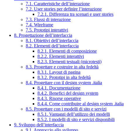
7.1. Caratteristiche dell’interazione
7.2. User stories per definire l’interazione
7.2.1. Differenza tra scenari e user stories
7.3. Flussi di interazione
7.4. Wireframe
7.5. Prototipi interattivi
8. Progettazione dell’interfaccia
8.1. Obiettivi dell’interfaccia
8.2. Elementi dell’interfaccia
8.2.1. Elementi di composizione
8.2.2. Elementi interattivi
8.2.3. Elementi testuali (microtesti)
8.3. Progettare e costruire in alta fedeltà
8.3.1. Layout di pagina
8.3.2. Prototipi in alta fedeltà
8.4. Progettare con il design system .italia
8.4.1. Documentazione
8.4.2. Benefici del design system
8.4.3. Risorse operative
8.4.4. Come contribuire al design system .italia
8.5. Progettare con i modelli di sito e servizi
8.5.1. Vantaggi dell’utilizzo dei modelli
8.5.2. I modelli di sito e servizi disponibili
9. Sviluppo dell’interfaccia
9.1. Approccio allo sviluppo