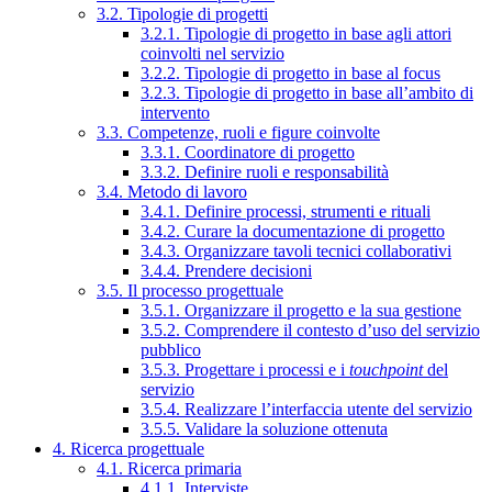
3.2. Tipologie di progetti
3.2.1. Tipologie di progetto in base agli attori
coinvolti nel servizio
3.2.2. Tipologie di progetto in base al focus
3.2.3. Tipologie di progetto in base all’ambito di
intervento
3.3. Competenze, ruoli e figure coinvolte
3.3.1. Coordinatore di progetto
3.3.2. Definire ruoli e responsabilità
3.4. Metodo di lavoro
3.4.1. Definire processi, strumenti e rituali
3.4.2. Curare la documentazione di progetto
3.4.3. Organizzare tavoli tecnici collaborativi
3.4.4. Prendere decisioni
3.5. Il processo progettuale
3.5.1. Organizzare il progetto e la sua gestione
3.5.2. Comprendere il contesto d’uso del servizio
pubblico
3.5.3. Progettare i processi e i
touchpoint
del
servizio
3.5.4. Realizzare l’interfaccia utente del servizio
3.5.5. Validare la soluzione ottenuta
4. Ricerca progettuale
4.1. Ricerca primaria
4.1.1. Interviste