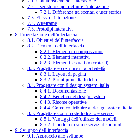
7.1. Caratteristiche dell’interazione
7.2. User stories per definire l’interazione
7.2.1. Differenza tra scenari e user stories
7.3. Flussi di interazione
7.4. Wireframe
7.5. Prototipi interattivi
8. Progettazione dell’interfaccia
8.1. Obiettivi dell’interfaccia
8.2. Elementi dell’interfaccia
8.2.1. Elementi di composizione
8.2.2. Elementi interattivi
8.2.3. Elementi testuali (microtesti)
8.3. Progettare e costruire in alta fedeltà
8.3.1. Layout di pagina
8.3.2. Prototipi in alta fedeltà
8.4. Progettare con il design system .italia
8.4.1. Documentazione
8.4.2. Benefici del design system
8.4.3. Risorse operative
8.4.4. Come contribuire al design system .italia
8.5. Progettare con i modelli di sito e servizi
8.5.1. Vantaggi dell’utilizzo dei modelli
8.5.2. I modelli di sito e servizi disponibili
9. Sviluppo dell’interfaccia
9.1. Approccio allo sviluppo