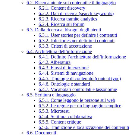
6.2. Ricerca utente sui contenuti e il linguaggio
6.2.1. Content discovery
6.2.2. Dati di ricerca (search keywords)
6.2.3. Ricerca tramite analytics
6.2.4. Ricerca sui forum
6.3. Dalla ricerca ai bisogni degli utenti
6.3.1. User stories per definire i contenuti
6.3.2. Job stories per definire i contenuti
6.3.3. Criteri di accettazione
6.4. Architettura dell’informazione
6.4.1. Definire l’architettura dell’informazione
6.4.2. Alberatura
6.4.3. Flussi di interazione
6.4.4. Sistemi di navigazione
6.4.5. Tipologie di contenuto (content type)
6.4.6. Ontologie e standard
6.4.7. Vocabolari controllati e tassonomie
6.5. Scrittura e linguaggio
6.5.1. Come leggono le persone sul web
6.5.2. Le regole per un linguaggio semplice
6.5.3. Microtesti
6.5.4. Scrittura collaborativa
6.5.5. Content critique
6.5.6. Traduzione e localizzazione dei contenuti
6.6. Documenti