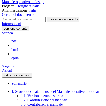
Manuale operativo di design
Progetto:
Designers Italia
Amministrazione:
italia
Cerca nel documento
Cerca nel documento
Informazioni
versione-corrente
Scarica
pdf
html
epub
Sorgente
Azioni
indice dei contenuti
Sommario
1. Scopo, destinatari e uso del Manuale operativo di design
1.1. Versionamento e storico
1.2. Consultazione del manuale
1.3. Contribuisci al manuale