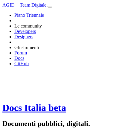
AGID
+
Team Digitale
Piano Triennale
Le community
Developers
Designers
Gli strumenti
Forum
Docs
GitHub
Docs Italia
beta
Documenti pubblici, digitali.