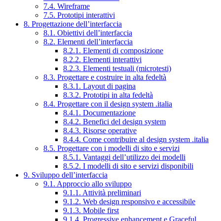
7.4. Wireframe
7.5. Prototipi interattivi
8. Progettazione dell’interfaccia
8.1. Obiettivi dell’interfaccia
8.2. Elementi dell’interfaccia
8.2.1. Elementi di composizione
8.2.2. Elementi interattivi
8.2.3. Elementi testuali (microtesti)
8.3. Progettare e costruire in alta fedeltà
8.3.1. Layout di pagina
8.3.2. Prototipi in alta fedeltà
8.4. Progettare con il design system .italia
8.4.1. Documentazione
8.4.2. Benefici del design system
8.4.3. Risorse operative
8.4.4. Come contribuire al design system .italia
8.5. Progettare con i modelli di sito e servizi
8.5.1. Vantaggi dell’utilizzo dei modelli
8.5.2. I modelli di sito e servizi disponibili
9. Sviluppo dell’interfaccia
9.1. Approccio allo sviluppo
9.1.1. Attività preliminari
9.1.2. Web design responsivo e accessibile
9.1.3. Mobile first
9.1.4. Progressive enhancement e Graceful