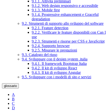
9.1.1. Attività preliminari
9.1.2. Web design responsivo e accessibile
9.1.3. Mobile first
9.1.4. Progressive enhancement e Graceful
degradation
9.2. Strumenti di supporto allo sviluppo del software
9.2.1. Feature detection
9.2.2. Verificare le feature disponibili con Can I
use
9.2.3. Strumenti e risorse per CSS e JavaScript
9.2.4. Supporto browser
9.2.5. Misurare le prestazioni
9.3. Catalogo del riuso
9.4. Sviluppare con il design system .italia
9.4.1. Il framework Bootstrap Italia
9.4.2. Il kit di sviluppo React
9.4.3. Il kit di sviluppo Angular
9.5. Sviluppare con i modelli di sito e servizi
glossario
A
B
C
D