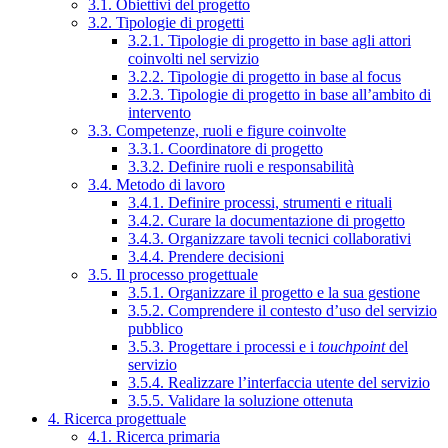
3.1. Obiettivi del progetto
3.2. Tipologie di progetti
3.2.1. Tipologie di progetto in base agli attori
coinvolti nel servizio
3.2.2. Tipologie di progetto in base al focus
3.2.3. Tipologie di progetto in base all’ambito di
intervento
3.3. Competenze, ruoli e figure coinvolte
3.3.1. Coordinatore di progetto
3.3.2. Definire ruoli e responsabilità
3.4. Metodo di lavoro
3.4.1. Definire processi, strumenti e rituali
3.4.2. Curare la documentazione di progetto
3.4.3. Organizzare tavoli tecnici collaborativi
3.4.4. Prendere decisioni
3.5. Il processo progettuale
3.5.1. Organizzare il progetto e la sua gestione
3.5.2. Comprendere il contesto d’uso del servizio
pubblico
3.5.3. Progettare i processi e i
touchpoint
del
servizio
3.5.4. Realizzare l’interfaccia utente del servizio
3.5.5. Validare la soluzione ottenuta
4. Ricerca progettuale
4.1. Ricerca primaria