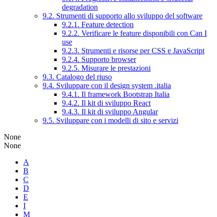
degradation
9.2. Strumenti di supporto allo sviluppo del software
9.2.1. Feature detection
9.2.2. Verificare le feature disponibili con Can I
use
9.2.3. Strumenti e risorse per CSS e JavaScript
9.2.4. Supporto browser
9.2.5. Misurare le prestazioni
9.3. Catalogo del riuso
9.4. Sviluppare con il design system .italia
9.4.1. Il framework Bootstrap Italia
9.4.2. Il kit di sviluppo React
9.4.3. Il kit di sviluppo Angular
9.5. Sviluppare con i modelli di sito e servizi
None
None
A
B
C
D
E
I
M