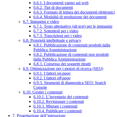
6.6.1. I documenti vanno sul web
6.6.2. Tipi di documenti
6.6.3. Formato di lettura dei documenti elettronici
6.6.4. Modalità di produzione dei documenti
6.7. Immagini e video
6.7.1. Testo alternativo (alt text) per le immagini
6.7.2. Sottotitoli per i video
6.7.3. Trascrizioni per i video
6.8. Proprietà intellettuale e privacy
6.8.1. Pubblicazione di contenuti prodotti dalla
Pubblica Amministrazione
6.8.2. Pubblicazione di contenuti non prodotti
dalla Pubblica Amministrazione
6.8.3. Consenso dei soggetti ritratti
6.9. Ottimizzazione per i motori di ricerca (SEO)
6.9.1. I fattori
on-page
6.9.2. I fattori
off-page
6.9.3. Strumenti di diagnostica SEO: Search
Console
6.10. Gestire i contenuti
6.10.1. L’inventario dei contenuti
6.10.2. Revisionare i contenuti
6.10.3. Migrare i contenuti
6.10.4. Pubblicare i contenuti
7. Progettazione dell’interazione