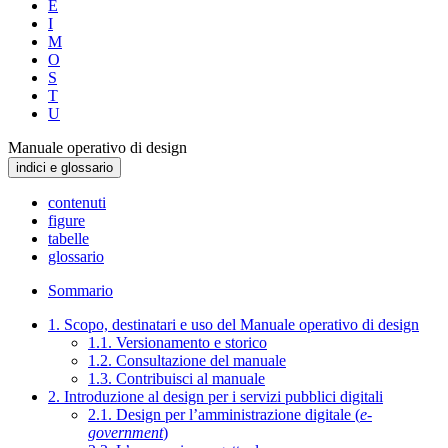
E
I
M
O
S
T
U
Manuale operativo di design
indici e glossario
contenuti
figure
tabelle
glossario
Sommario
1. Scopo, destinatari e uso del Manuale operativo di design
1.1. Versionamento e storico
1.2. Consultazione del manuale
1.3. Contribuisci al manuale
2. Introduzione al design per i servizi pubblici digitali
2.1. Design per l’amministrazione digitale (
e-
government
)