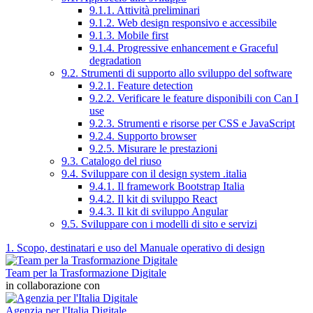
9.1.1. Attività preliminari
9.1.2. Web design responsivo e accessibile
9.1.3. Mobile first
9.1.4. Progressive enhancement e Graceful
degradation
9.2. Strumenti di supporto allo sviluppo del software
9.2.1. Feature detection
9.2.2. Verificare le feature disponibili con Can I
use
9.2.3. Strumenti e risorse per CSS e JavaScript
9.2.4. Supporto browser
9.2.5. Misurare le prestazioni
9.3. Catalogo del riuso
9.4. Sviluppare con il design system .italia
9.4.1. Il framework Bootstrap Italia
9.4.2. Il kit di sviluppo React
9.4.3. Il kit di sviluppo Angular
9.5. Sviluppare con i modelli di sito e servizi
1. Scopo, destinatari e uso del Manuale operativo di design
Team per la Trasformazione Digitale
in collaborazione con
Agenzia per l'Italia Digitale