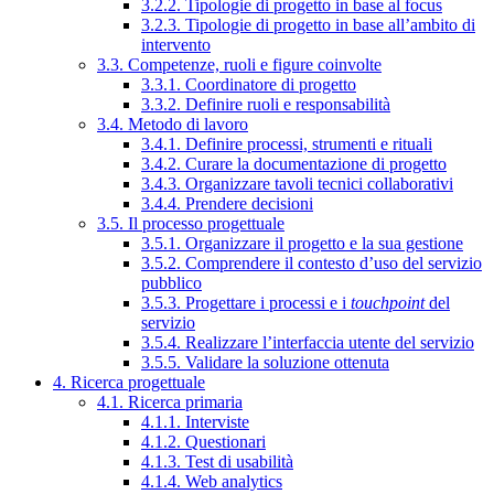
3.2.2. Tipologie di progetto in base al focus
3.2.3. Tipologie di progetto in base all’ambito di
intervento
3.3. Competenze, ruoli e figure coinvolte
3.3.1. Coordinatore di progetto
3.3.2. Definire ruoli e responsabilità
3.4. Metodo di lavoro
3.4.1. Definire processi, strumenti e rituali
3.4.2. Curare la documentazione di progetto
3.4.3. Organizzare tavoli tecnici collaborativi
3.4.4. Prendere decisioni
3.5. Il processo progettuale
3.5.1. Organizzare il progetto e la sua gestione
3.5.2. Comprendere il contesto d’uso del servizio
pubblico
3.5.3. Progettare i processi e i
touchpoint
del
servizio
3.5.4. Realizzare l’interfaccia utente del servizio
3.5.5. Validare la soluzione ottenuta
4. Ricerca progettuale
4.1. Ricerca primaria
4.1.1. Interviste
4.1.2. Questionari
4.1.3. Test di usabilità
4.1.4. Web analytics