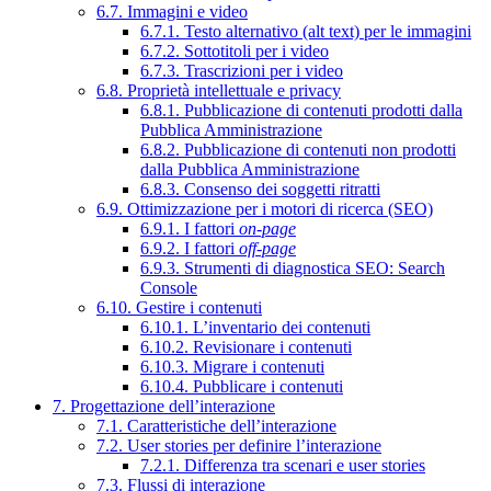
6.7. Immagini e video
6.7.1. Testo alternativo (alt text) per le immagini
6.7.2. Sottotitoli per i video
6.7.3. Trascrizioni per i video
6.8. Proprietà intellettuale e privacy
6.8.1. Pubblicazione di contenuti prodotti dalla
Pubblica Amministrazione
6.8.2. Pubblicazione di contenuti non prodotti
dalla Pubblica Amministrazione
6.8.3. Consenso dei soggetti ritratti
6.9. Ottimizzazione per i motori di ricerca (SEO)
6.9.1. I fattori
on-page
6.9.2. I fattori
off-page
6.9.3. Strumenti di diagnostica SEO: Search
Console
6.10. Gestire i contenuti
6.10.1. L’inventario dei contenuti
6.10.2. Revisionare i contenuti
6.10.3. Migrare i contenuti
6.10.4. Pubblicare i contenuti
7. Progettazione dell’interazione
7.1. Caratteristiche dell’interazione
7.2. User stories per definire l’interazione
7.2.1. Differenza tra scenari e user stories
7.3. Flussi di interazione