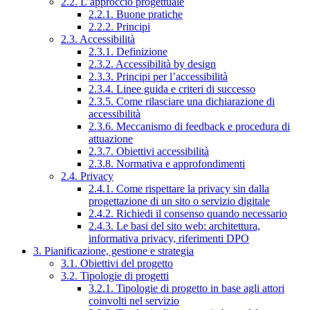
2.2. L’approccio progettuale
2.2.1. Buone pratiche
2.2.2. Principi
2.3. Accessibilità
2.3.1. Definizione
2.3.2. Accessibilità by design
2.3.3. Principi per l’accessibilità
2.3.4. Linee guida e criteri di successo
2.3.5. Come rilasciare una dichiarazione di
accessibilità
2.3.6. Meccanismo di feedback e procedura di
attuazione
2.3.7. Obiettivi accessibilità
2.3.8. Normativa e approfondimenti
2.4. Privacy
2.4.1. Come rispettare la privacy sin dalla
progettazione di un sito o servizio digitale
2.4.2. Richiedi il consenso quando necessario
2.4.3. Le basi del sito web: architettura,
informativa privacy, riferimenti DPO
3. Pianificazione, gestione e strategia
3.1. Obiettivi del progetto
3.2. Tipologie di progetti
3.2.1. Tipologie di progetto in base agli attori
coinvolti nel servizio