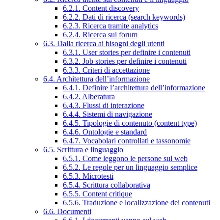
6.2.1. Content discovery
6.2.2. Dati di ricerca (search keywords)
6.2.3. Ricerca tramite analytics
6.2.4. Ricerca sui forum
6.3. Dalla ricerca ai bisogni degli utenti
6.3.1. User stories per definire i contenuti
6.3.2. Job stories per definire i contenuti
6.3.3. Criteri di accettazione
6.4. Architettura dell’informazione
6.4.1. Definire l’architettura dell’informazione
6.4.2. Alberatura
6.4.3. Flussi di interazione
6.4.4. Sistemi di navigazione
6.4.5. Tipologie di contenuto (content type)
6.4.6. Ontologie e standard
6.4.7. Vocabolari controllati e tassonomie
6.5. Scrittura e linguaggio
6.5.1. Come leggono le persone sul web
6.5.2. Le regole per un linguaggio semplice
6.5.3. Microtesti
6.5.4. Scrittura collaborativa
6.5.5. Content critique
6.5.6. Traduzione e localizzazione dei contenuti
6.6. Documenti