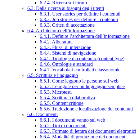
6.2.4. Ricerca sui forum
6.3. Dalla ricerca ai bisogni degli utenti
6.3.1. User stories per definire i contenuti
6.3.2. Job stories per definire i contenuti
6.3.3. Criteri di accettazione
6.4. Architettura dell’informazione
6.4.1. Definire l’architettura dell’informazione
6.4.2. Alberatura
6.4.3. Flussi di interazione
6.4.4. Sistemi di navigazione
6.4.5. Tipologie di contenuto (content type)
6.4.6. Ontologie e standard
6.4.7. Vocabolari controllati e tassonomie
6.5. Scrittura e linguaggio
6.5.1. Come leggono le persone sul web
6.5.2. Le regole per un linguaggio semplice
6.5.3. Microtesti
6.5.4. Scrittura collaborativa
6.5.5. Content critique
6.5.6. Traduzione e localizzazione dei contenuti
6.6. Documenti
6.6.1. I documenti vanno sul web
6.6.2. Tipi di documenti
6.6.3. Formato di lettura dei documenti elettronici
6.6.4. Modalità di produzione dei documenti