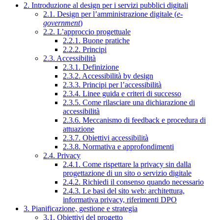
2. Introduzione al design per i servizi pubblici digitali
2.1. Design per l’amministrazione digitale (
e-
government
)
2.2. L’approccio progettuale
2.2.1. Buone pratiche
2.2.2. Principi
2.3. Accessibilità
2.3.1. Definizione
2.3.2. Accessibilità by design
2.3.3. Principi per l’accessibilità
2.3.4. Linee guida e criteri di successo
2.3.5. Come rilasciare una dichiarazione di
accessibilità
2.3.6. Meccanismo di feedback e procedura di
attuazione
2.3.7. Obiettivi accessibilità
2.3.8. Normativa e approfondimenti
2.4. Privacy
2.4.1. Come rispettare la privacy sin dalla
progettazione di un sito o servizio digitale
2.4.2. Richiedi il consenso quando necessario
2.4.3. Le basi del sito web: architettura,
informativa privacy, riferimenti DPO
3. Pianificazione, gestione e strategia
3.1. Obiettivi del progetto