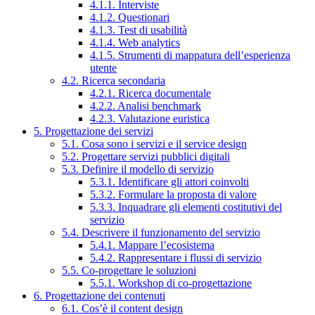
4.1.1. Interviste
4.1.2. Questionari
4.1.3. Test di usabilità
4.1.4. Web analytics
4.1.5. Strumenti di mappatura dell’esperienza
utente
4.2. Ricerca secondaria
4.2.1. Ricerca documentale
4.2.2. Analisi benchmark
4.2.3. Valutazione euristica
5. Progettazione dei servizi
5.1. Cosa sono i servizi e il service design
5.2. Progettare servizi pubblici digitali
5.3. Definire il modello di servizio
5.3.1. Identificare gli attori coinvolti
5.3.2. Formulare la proposta di valore
5.3.3. Inquadrare gli elementi costitutivi del
servizio
5.4. Descrivere il funzionamento del servizio
5.4.1. Mappare l’ecosistema
5.4.2. Rappresentare i flussi di servizio
5.5. Co-progettare le soluzioni
5.5.1. Workshop di co-progettazione
6. Progettazione dei contenuti
6.1. Cos’è il content design