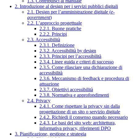
1.3. Contribuisci al manuale
2. Introduzione al design per i servizi pubblici digitali
2.1. Design per l’amministrazione digitale (
e-
government
)
2.2. L’approccio progettuale
2.2.1. Buone pratiche
2.2.2. Principi
2.3. Accessibilità
2.3.1. Definizione
2.3.2. Accessibilità by design
2.3.3. Principi per l’accessibilità
2.3.4. Linee guida e criteri di successo
2.3.5. Come rilasciare una dichiarazione di
accessibilità
2.3.6. Meccanismo di feedback e procedura di
attuazione
2.3.7. Obiettivi accessibilità
2.3.8. Normativa e approfondimenti
2.4. Privacy
2.4.1. Come rispettare la privacy sin dalla
progettazione di un sito o servizio digitale
2.4.2. Richiedi il consenso quando necessario
2.4.3. Le basi del sito web: architettura,
informativa privacy, riferimenti DPO
3. Pianificazione, gestione e strategia