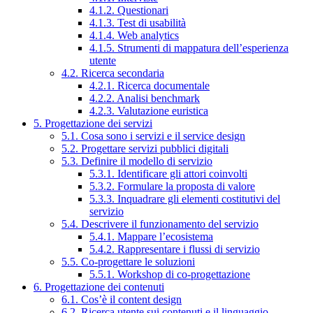
4.1.2. Questionari
4.1.3. Test di usabilità
4.1.4. Web analytics
4.1.5. Strumenti di mappatura dell’esperienza
utente
4.2. Ricerca secondaria
4.2.1. Ricerca documentale
4.2.2. Analisi benchmark
4.2.3. Valutazione euristica
5. Progettazione dei servizi
5.1. Cosa sono i servizi e il service design
5.2. Progettare servizi pubblici digitali
5.3. Definire il modello di servizio
5.3.1. Identificare gli attori coinvolti
5.3.2. Formulare la proposta di valore
5.3.3. Inquadrare gli elementi costitutivi del
servizio
5.4. Descrivere il funzionamento del servizio
5.4.1. Mappare l’ecosistema
5.4.2. Rappresentare i flussi di servizio
5.5. Co-progettare le soluzioni
5.5.1. Workshop di co-progettazione
6. Progettazione dei contenuti
6.1. Cos’è il content design
6.2. Ricerca utente sui contenuti e il linguaggio