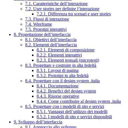
7.1. Caratteristiche dell’interazione
7.2. User stories per definire l’interazione
7.2.1. Differenza tra scenari e user stories
7.3. Flussi di interazione
7.4. Wireframe
7.5. Prototipi interattivi
8. Progettazione dell’interfaccia
8.1. Obiettivi dell’interfaccia
8.2. Elementi dell’interfaccia
8.2.1. Elementi di composizione
8.2.2. Elementi interattivi
8.2.3. Elementi testuali (microtesti)
8.3. Progettare e costruire in alta fedeltà
8.3.1. Layout di pagina
8.3.2. Prototipi in alta fedeltà
8.4. Progettare con il design system .italia
8.4.1. Documentazione
8.4.2. Benefici del design system
8.4.3. Risorse operative
8.4.4. Come contribuire al design system .italia
8.5. Progettare con i modelli di sito e servizi
8.5.1. Vantaggi dell’utilizzo dei modelli
8.5.2. I modelli di sito e servizi disponibili
9. Sviluppo dell’interfaccia
9.1. Approccio allo sviluppo