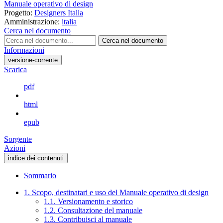
Manuale operativo di design
Progetto:
Designers Italia
Amministrazione:
italia
Cerca nel documento
Cerca nel documento
Informazioni
versione-corrente
Scarica
pdf
html
epub
Sorgente
Azioni
indice dei contenuti
Sommario
1. Scopo, destinatari e uso del Manuale operativo di design
1.1. Versionamento e storico
1.2. Consultazione del manuale
1.3. Contribuisci al manuale