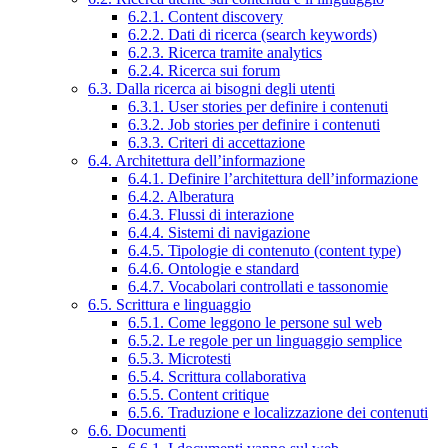
6.2.1. Content discovery
6.2.2. Dati di ricerca (search keywords)
6.2.3. Ricerca tramite analytics
6.2.4. Ricerca sui forum
6.3. Dalla ricerca ai bisogni degli utenti
6.3.1. User stories per definire i contenuti
6.3.2. Job stories per definire i contenuti
6.3.3. Criteri di accettazione
6.4. Architettura dell’informazione
6.4.1. Definire l’architettura dell’informazione
6.4.2. Alberatura
6.4.3. Flussi di interazione
6.4.4. Sistemi di navigazione
6.4.5. Tipologie di contenuto (content type)
6.4.6. Ontologie e standard
6.4.7. Vocabolari controllati e tassonomie
6.5. Scrittura e linguaggio
6.5.1. Come leggono le persone sul web
6.5.2. Le regole per un linguaggio semplice
6.5.3. Microtesti
6.5.4. Scrittura collaborativa
6.5.5. Content critique
6.5.6. Traduzione e localizzazione dei contenuti
6.6. Documenti