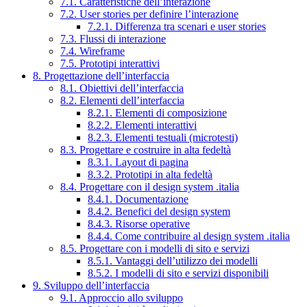
7.1. Caratteristiche dell’interazione
7.2. User stories per definire l’interazione
7.2.1. Differenza tra scenari e user stories
7.3. Flussi di interazione
7.4. Wireframe
7.5. Prototipi interattivi
8. Progettazione dell’interfaccia
8.1. Obiettivi dell’interfaccia
8.2. Elementi dell’interfaccia
8.2.1. Elementi di composizione
8.2.2. Elementi interattivi
8.2.3. Elementi testuali (microtesti)
8.3. Progettare e costruire in alta fedeltà
8.3.1. Layout di pagina
8.3.2. Prototipi in alta fedeltà
8.4. Progettare con il design system .italia
8.4.1. Documentazione
8.4.2. Benefici del design system
8.4.3. Risorse operative
8.4.4. Come contribuire al design system .italia
8.5. Progettare con i modelli di sito e servizi
8.5.1. Vantaggi dell’utilizzo dei modelli
8.5.2. I modelli di sito e servizi disponibili
9. Sviluppo dell’interfaccia
9.1. Approccio allo sviluppo