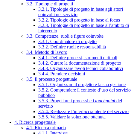
3.2. Tipologie di progetti
3.2.1. Tipologie di progetto in base agli attori
coinvolti nel servizio
3.2.2. Tipologie di progetto in base al focus
3.2.3. Tipologie di progetto in base all’ambito di
intervento
3.3. Competenze, ruoli e figure coinvolte
3.3.1. Coordinatore di progetto
3.3.2. Definire ruoli e responsabilità
3.4. Metodo di lavoro
3.4.1. Definire processi, strumenti e rituali
3.4.2. Curare la documentazione di progetto
3.4.3. Organizzare tavoli tecnici collaborativi
3.4.4. Prendere decisioni
3.5. Il processo progettuale
3.5.1. Organizzare il progetto e la sua gestione
3.5.2. Comprendere il contesto d’uso del servizio
pubblico
3.5.3. Progettare i processi e i
touchpoint
del
servizio
3.5.4. Realizzare l’interfaccia utente del servizio
3.5.5. Validare la soluzione ottenuta
4. Ricerca progettuale
4.1. Ricerca primaria
4.1.1. Interviste