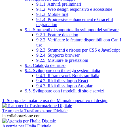
9.1.1. Attività preliminari
9.1.2. Web design responsivo e accessibile
9.1.3. Mobile first
9.1.4. Progressive enhancement e Graceful
degradation
9.2. Strumenti di supporto allo sviluppo del software
9.2.1. Feature detection
9.2.2. Verificare le feature disponibili con Can I
use
9.2.3. Strumenti e risorse per CSS e JavaScript
9.2.4. Supporto browser
9.2.5. Misurare le prestazioni
9.3. Catalogo del riuso
9.4. Sviluppare con il design system .italia
9.4.1. Il framework Bootstrap Italia
9.4.2. Il kit di sviluppo React
9.4.3. Il kit di sviluppo Angular
9.5. Sviluppare con i modelli di sito e servizi
1. Scopo, destinatari e uso del Manuale operativo di design
Team per la Trasformazione Digitale
in collaborazione con
Agenzia per l'Italia Digitale