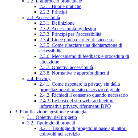
2.2. L’approccio progettuale
2.2.1. Buone pratiche
2.2.2. Principi
2.3. Accessibilità
2.3.1. Definizione
2.3.2. Accessibilità by design
2.3.3. Principi per l’accessibilità
2.3.4. Linee guida e criteri di successo
2.3.5. Come rilasciare una dichiarazione di
accessibilità
2.3.6. Meccanismo di feedback e procedura di
attuazione
2.3.7. Obiettivi accessibilità
2.3.8. Normativa e approfondimenti
2.4. Privacy
2.4.1. Come rispettare la privacy sin dalla
progettazione di un sito o servizio digitale
2.4.2. Richiedi il consenso quando necessario
2.4.3. Le basi del sito web: architettura,
informativa privacy, riferimenti DPO
3. Pianificazione, gestione e strategia
3.1. Obiettivi del progetto
3.2. Tipologie di progetti
3.2.1. Tipologie di progetto in base agli attori
coinvolti nel servizio