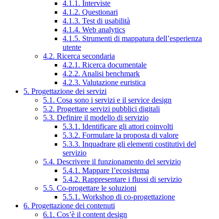
4.1.1. Interviste
4.1.2. Questionari
4.1.3. Test di usabilità
4.1.4. Web analytics
4.1.5. Strumenti di mappatura dell’esperienza
utente
4.2. Ricerca secondaria
4.2.1. Ricerca documentale
4.2.2. Analisi benchmark
4.2.3. Valutazione euristica
5. Progettazione dei servizi
5.1. Cosa sono i servizi e il service design
5.2. Progettare servizi pubblici digitali
5.3. Definire il modello di servizio
5.3.1. Identificare gli attori coinvolti
5.3.2. Formulare la proposta di valore
5.3.3. Inquadrare gli elementi costitutivi del
servizio
5.4. Descrivere il funzionamento del servizio
5.4.1. Mappare l’ecosistema
5.4.2. Rappresentare i flussi di servizio
5.5. Co-progettare le soluzioni
5.5.1. Workshop di co-progettazione
6. Progettazione dei contenuti
6.1. Cos’è il content design