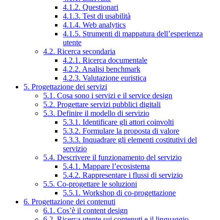
4.1.2. Questionari
4.1.3. Test di usabilità
4.1.4. Web analytics
4.1.5. Strumenti di mappatura dell’esperienza
utente
4.2. Ricerca secondaria
4.2.1. Ricerca documentale
4.2.2. Analisi benchmark
4.2.3. Valutazione euristica
5. Progettazione dei servizi
5.1. Cosa sono i servizi e il service design
5.2. Progettare servizi pubblici digitali
5.3. Definire il modello di servizio
5.3.1. Identificare gli attori coinvolti
5.3.2. Formulare la proposta di valore
5.3.3. Inquadrare gli elementi costitutivi del
servizio
5.4. Descrivere il funzionamento del servizio
5.4.1. Mappare l’ecosistema
5.4.2. Rappresentare i flussi di servizio
5.5. Co-progettare le soluzioni
5.5.1. Workshop di co-progettazione
6. Progettazione dei contenuti
6.1. Cos’è il content design
6.2. Ricerca utente sui contenuti e il linguaggio