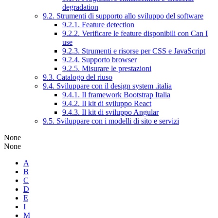
degradation
9.2. Strumenti di supporto allo sviluppo del software
9.2.1. Feature detection
9.2.2. Verificare le feature disponibili con Can I
use
9.2.3. Strumenti e risorse per CSS e JavaScript
9.2.4. Supporto browser
9.2.5. Misurare le prestazioni
9.3. Catalogo del riuso
9.4. Sviluppare con il design system .italia
9.4.1. Il framework Bootstrap Italia
9.4.2. Il kit di sviluppo React
9.4.3. Il kit di sviluppo Angular
9.5. Sviluppare con i modelli di sito e servizi
None
None
A
B
C
D
E
I
M