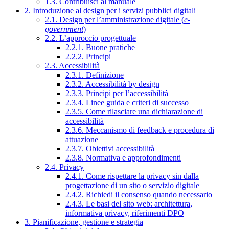
1.3. Contribuisci al manuale
2. Introduzione al design per i servizi pubblici digitali
2.1. Design per l’amministrazione digitale (
e-
government
)
2.2. L’approccio progettuale
2.2.1. Buone pratiche
2.2.2. Principi
2.3. Accessibilità
2.3.1. Definizione
2.3.2. Accessibilità by design
2.3.3. Principi per l’accessibilità
2.3.4. Linee guida e criteri di successo
2.3.5. Come rilasciare una dichiarazione di
accessibilità
2.3.6. Meccanismo di feedback e procedura di
attuazione
2.3.7. Obiettivi accessibilità
2.3.8. Normativa e approfondimenti
2.4. Privacy
2.4.1. Come rispettare la privacy sin dalla
progettazione di un sito o servizio digitale
2.4.2. Richiedi il consenso quando necessario
2.4.3. Le basi del sito web: architettura,
informativa privacy, riferimenti DPO
3. Pianificazione, gestione e strategia