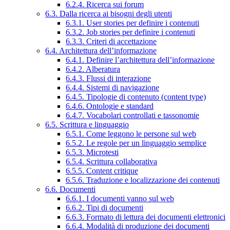
6.2.4. Ricerca sui forum
6.3. Dalla ricerca ai bisogni degli utenti
6.3.1. User stories per definire i contenuti
6.3.2. Job stories per definire i contenuti
6.3.3. Criteri di accettazione
6.4. Architettura dell’informazione
6.4.1. Definire l’architettura dell’informazione
6.4.2. Alberatura
6.4.3. Flussi di interazione
6.4.4. Sistemi di navigazione
6.4.5. Tipologie di contenuto (content type)
6.4.6. Ontologie e standard
6.4.7. Vocabolari controllati e tassonomie
6.5. Scrittura e linguaggio
6.5.1. Come leggono le persone sul web
6.5.2. Le regole per un linguaggio semplice
6.5.3. Microtesti
6.5.4. Scrittura collaborativa
6.5.5. Content critique
6.5.6. Traduzione e localizzazione dei contenuti
6.6. Documenti
6.6.1. I documenti vanno sul web
6.6.2. Tipi di documenti
6.6.3. Formato di lettura dei documenti elettronici
6.6.4. Modalità di produzione dei documenti