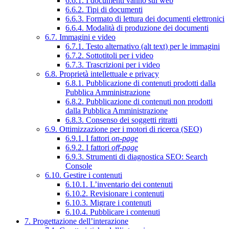
6.6.1. I documenti vanno sul web
6.6.2. Tipi di documenti
6.6.3. Formato di lettura dei documenti elettronici
6.6.4. Modalità di produzione dei documenti
6.7. Immagini e video
6.7.1. Testo alternativo (alt text) per le immagini
6.7.2. Sottotitoli per i video
6.7.3. Trascrizioni per i video
6.8. Proprietà intellettuale e privacy
6.8.1. Pubblicazione di contenuti prodotti dalla
Pubblica Amministrazione
6.8.2. Pubblicazione di contenuti non prodotti
dalla Pubblica Amministrazione
6.8.3. Consenso dei soggetti ritratti
6.9. Ottimizzazione per i motori di ricerca (SEO)
6.9.1. I fattori
on-page
6.9.2. I fattori
off-page
6.9.3. Strumenti di diagnostica SEO: Search
Console
6.10. Gestire i contenuti
6.10.1. L’inventario dei contenuti
6.10.2. Revisionare i contenuti
6.10.3. Migrare i contenuti
6.10.4. Pubblicare i contenuti
7. Progettazione dell’interazione