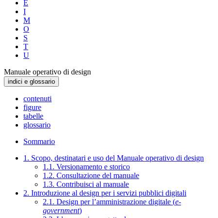
E
I
M
O
S
T
U
Manuale operativo di design
indici e glossario
contenuti
figure
tabelle
glossario
Sommario
1. Scopo, destinatari e uso del Manuale operativo di design
1.1. Versionamento e storico
1.2. Consultazione del manuale
1.3. Contribuisci al manuale
2. Introduzione al design per i servizi pubblici digitali
2.1. Design per l’amministrazione digitale (
e-
government
)