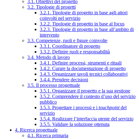
3.1. Obiettivi del progetto
3.2. Tipologie di progetti
3.2.1. Tipologie di progetto in base agli attori
coinvolti nel servizio
3.2.2. Tipologie di progetto in base al focus
3.2.3. Tipologie di progetto in base all’ambito di
intervento
3.3. Competenze, ruoli e figure coinvolte
3.3.1. Coordinatore di progetto
3.3.2. Definire ruoli e responsabilità
3.4. Metodo di lavoro
3.4.1. Definire processi, strumenti e rituali
3.4.2. Curare la documentazione di progetto
3.4.3. Organizzare tavoli tecnici collaborativi
3.4.4. Prendere decisioni
3.5. Il processo progettuale
3.5.1. Organizzare il progetto e la sua gestione
3.5.2. Comprendere il contesto d’uso del servizio
pubblico
3.5.3. Progettare i processi e i
touchpoint
del
servizio
3.5.4. Realizzare l’interfaccia utente del servizio
3.5.5. Validare la soluzione ottenuta
4. Ricerca progettuale
4.1. Ricerca primaria