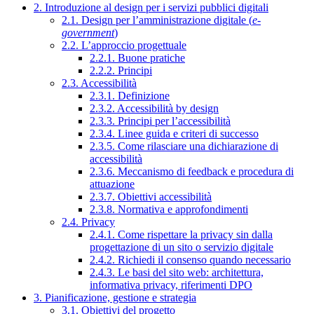
2. Introduzione al design per i servizi pubblici digitali
2.1. Design per l’amministrazione digitale (
e-
government
)
2.2. L’approccio progettuale
2.2.1. Buone pratiche
2.2.2. Principi
2.3. Accessibilità
2.3.1. Definizione
2.3.2. Accessibilità by design
2.3.3. Principi per l’accessibilità
2.3.4. Linee guida e criteri di successo
2.3.5. Come rilasciare una dichiarazione di
accessibilità
2.3.6. Meccanismo di feedback e procedura di
attuazione
2.3.7. Obiettivi accessibilità
2.3.8. Normativa e approfondimenti
2.4. Privacy
2.4.1. Come rispettare la privacy sin dalla
progettazione di un sito o servizio digitale
2.4.2. Richiedi il consenso quando necessario
2.4.3. Le basi del sito web: architettura,
informativa privacy, riferimenti DPO
3. Pianificazione, gestione e strategia
3.1. Obiettivi del progetto