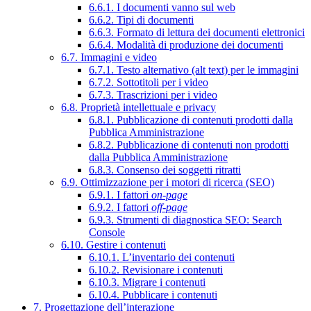
6.6.1. I documenti vanno sul web
6.6.2. Tipi di documenti
6.6.3. Formato di lettura dei documenti elettronici
6.6.4. Modalità di produzione dei documenti
6.7. Immagini e video
6.7.1. Testo alternativo (alt text) per le immagini
6.7.2. Sottotitoli per i video
6.7.3. Trascrizioni per i video
6.8. Proprietà intellettuale e privacy
6.8.1. Pubblicazione di contenuti prodotti dalla
Pubblica Amministrazione
6.8.2. Pubblicazione di contenuti non prodotti
dalla Pubblica Amministrazione
6.8.3. Consenso dei soggetti ritratti
6.9. Ottimizzazione per i motori di ricerca (SEO)
6.9.1. I fattori
on-page
6.9.2. I fattori
off-page
6.9.3. Strumenti di diagnostica SEO: Search
Console
6.10. Gestire i contenuti
6.10.1. L’inventario dei contenuti
6.10.2. Revisionare i contenuti
6.10.3. Migrare i contenuti
6.10.4. Pubblicare i contenuti
7. Progettazione dell’interazione