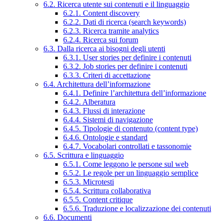
6.2. Ricerca utente sui contenuti e il linguaggio
6.2.1. Content discovery
6.2.2. Dati di ricerca (search keywords)
6.2.3. Ricerca tramite analytics
6.2.4. Ricerca sui forum
6.3. Dalla ricerca ai bisogni degli utenti
6.3.1. User stories per definire i contenuti
6.3.2. Job stories per definire i contenuti
6.3.3. Criteri di accettazione
6.4. Architettura dell’informazione
6.4.1. Definire l’architettura dell’informazione
6.4.2. Alberatura
6.4.3. Flussi di interazione
6.4.4. Sistemi di navigazione
6.4.5. Tipologie di contenuto (content type)
6.4.6. Ontologie e standard
6.4.7. Vocabolari controllati e tassonomie
6.5. Scrittura e linguaggio
6.5.1. Come leggono le persone sul web
6.5.2. Le regole per un linguaggio semplice
6.5.3. Microtesti
6.5.4. Scrittura collaborativa
6.5.5. Content critique
6.5.6. Traduzione e localizzazione dei contenuti
6.6. Documenti