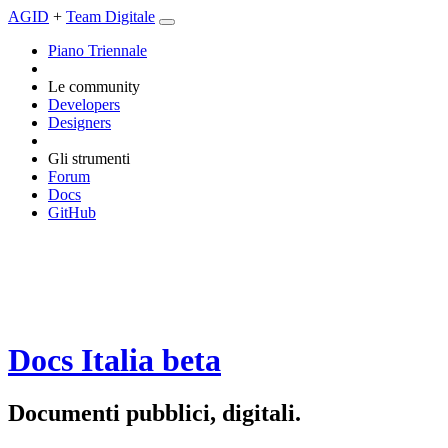
AGID
+
Team Digitale
Piano Triennale
Le community
Developers
Designers
Gli strumenti
Forum
Docs
GitHub
Docs Italia
beta
Documenti pubblici, digitali.