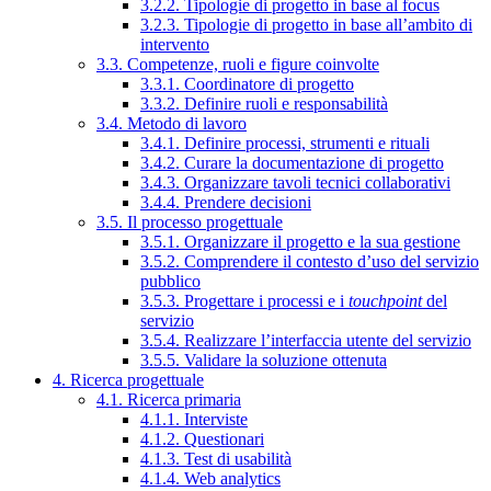
3.2.2. Tipologie di progetto in base al focus
3.2.3. Tipologie di progetto in base all’ambito di
intervento
3.3. Competenze, ruoli e figure coinvolte
3.3.1. Coordinatore di progetto
3.3.2. Definire ruoli e responsabilità
3.4. Metodo di lavoro
3.4.1. Definire processi, strumenti e rituali
3.4.2. Curare la documentazione di progetto
3.4.3. Organizzare tavoli tecnici collaborativi
3.4.4. Prendere decisioni
3.5. Il processo progettuale
3.5.1. Organizzare il progetto e la sua gestione
3.5.2. Comprendere il contesto d’uso del servizio
pubblico
3.5.3. Progettare i processi e i
touchpoint
del
servizio
3.5.4. Realizzare l’interfaccia utente del servizio
3.5.5. Validare la soluzione ottenuta
4. Ricerca progettuale
4.1. Ricerca primaria
4.1.1. Interviste
4.1.2. Questionari
4.1.3. Test di usabilità
4.1.4. Web analytics