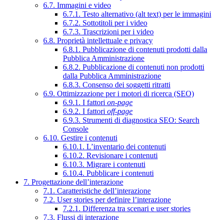
6.7. Immagini e video
6.7.1. Testo alternativo (alt text) per le immagini
6.7.2. Sottotitoli per i video
6.7.3. Trascrizioni per i video
6.8. Proprietà intellettuale e privacy
6.8.1. Pubblicazione di contenuti prodotti dalla
Pubblica Amministrazione
6.8.2. Pubblicazione di contenuti non prodotti
dalla Pubblica Amministrazione
6.8.3. Consenso dei soggetti ritratti
6.9. Ottimizzazione per i motori di ricerca (SEO)
6.9.1. I fattori
on-page
6.9.2. I fattori
off-page
6.9.3. Strumenti di diagnostica SEO: Search
Console
6.10. Gestire i contenuti
6.10.1. L’inventario dei contenuti
6.10.2. Revisionare i contenuti
6.10.3. Migrare i contenuti
6.10.4. Pubblicare i contenuti
7. Progettazione dell’interazione
7.1. Caratteristiche dell’interazione
7.2. User stories per definire l’interazione
7.2.1. Differenza tra scenari e user stories
7.3. Flussi di interazione