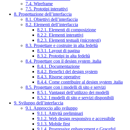
7.4. Wireframe
7.5. Prototipi interattivi
8. Progettazione dell’interfaccia
8.1. Obiettivi dell’interfaccia
8.2. Elementi dell’interfaccia
8.2.1. Elementi di composizione
8.2.2. Elementi interattivi
8.2.3. Elementi testuali (microtesti)
8.3. Progettare e costruire in alta fedeltà
8.3.1. Layout di pagina
8.3.2. Prototipi in alta fedeltà
8.4. Progettare con il design system .italia
8.4.1. Documentazione
8.4.2. Benefici del design system
8.4.3. Risorse operative
8.4.4. Come contribuire al design system .italia
8.5. Progettare con i modelli di sito e servizi
8.5.1. Vantaggi dell’utilizzo dei modelli
8.5.2. I modelli di sito e servizi disponibili
9. Sviluppo dell’interfaccia
9.1. Approccio allo sviluppo
9.1.1. Attività preliminari
9.1.2. Web design responsivo e accessibile
9.1.3. Mobile first
9.1.4. Progressive enhancement e Graceful