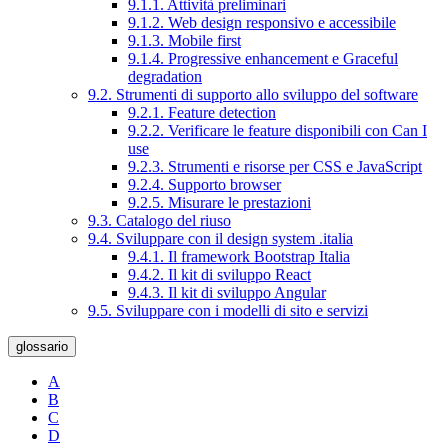
9.1.1. Attività preliminari
9.1.2. Web design responsivo e accessibile
9.1.3. Mobile first
9.1.4. Progressive enhancement e Graceful
degradation
9.2. Strumenti di supporto allo sviluppo del software
9.2.1. Feature detection
9.2.2. Verificare le feature disponibili con Can I
use
9.2.3. Strumenti e risorse per CSS e JavaScript
9.2.4. Supporto browser
9.2.5. Misurare le prestazioni
9.3. Catalogo del riuso
9.4. Sviluppare con il design system .italia
9.4.1. Il framework Bootstrap Italia
9.4.2. Il kit di sviluppo React
9.4.3. Il kit di sviluppo Angular
9.5. Sviluppare con i modelli di sito e servizi
glossario
A
B
C
D